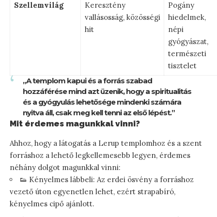
Szellemvilág
Keresztény
Pogány
vallásosság, közösségi
hiedelmek,
hit
népi
gyógyászat,
természeti
tisztelet
„A templom kapui és a forrás szabad
hozzáférése mind azt üzenik, hogy a spiritualitás
és a gyógyulás lehetősége mindenki számára
nyitva áll, csak meg kell tenni az első lépést.”
Mit érdemes magunkkal vinni?
Ahhoz, hogy a látogatás a Lerup templomhoz és a szent
forráshoz a lehető legkellemesebb legyen, érdemes
néhány dolgot magunkkal vinni:
👟 Kényelmes lábbeli: Az erdei ösvény a forráshoz
vezető úton egyenetlen lehet, ezért strapabíró,
kényelmes cipő ajánlott.