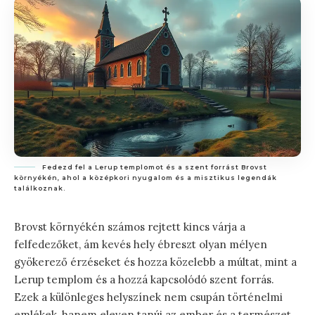
Fedezd fel a Lerup templomot és a szent forrást Brovst
környékén, ahol a középkori nyugalom és a misztikus legendák
találkoznak.
Brovst környékén számos rejtett kincs várja a
felfedezőket, ám kevés hely ébreszt olyan mélyen
gyökerező érzéseket és hozza közelebb a múltat, mint a
Lerup templom és a hozzá kapcsolódó szent forrás.
Ezek a különleges helyszínek nem csupán történelmi
emlékek, hanem eleven tanúi az ember és a természet