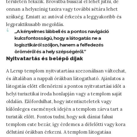
területen fekszik. Brovstba busszal el lehet jutni, de
onnan a helyszínig taxira vagy további sétára lehet
szükség. Emiatt az autóval érkezés a leggyakoribb és
legpraktikusabb megoldás.
„A kényelmes lábbeli és a pontos navigáció
kulcsfontosságú, hogy a látogatás ne a
logisztikáról szóljon, hanem a felfedezés
öröméről és a hely szépségéről.”
Nyitvatartás és belépő díjak
A Lerup templom nyitvatartása szezonálisan változhat,
és általában a nappali órákban látogatható. Ajánlatos a
látogatás előtt ellenőrizni a pontos nyitvatartási időt a
helyi turisztikai iroda honlapján vagy a templom saját
oldalán. Előfordulhat, hogy istentiszteletek vagy
különleges események idején a templom zárva tart a
turisták előtt. Fontos tudni, hogy sok dániai falusi
templom este bezár, így érdemes a délelőtti vagy kora
délutáni órákban érkezni. A templom látogatása