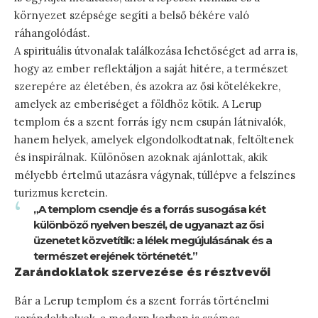
környezet szépsége segíti a belső békére való
ráhangolódást.
A spirituális útvonalak találkozása lehetőséget ad arra is,
hogy az ember reflektáljon a saját hitére, a természet
szerepére az életében, és azokra az ősi kötelékekre,
amelyek az emberiséget a földhöz kötik. A Lerup
templom és a szent forrás így nem csupán látnivalók,
hanem helyek, amelyek elgondolkodtatnak, feltöltenek
és inspirálnak. Különösen azoknak ajánlottak, akik
mélyebb értelmű utazásra vágynak, túllépve a felszínes
turizmus keretein.
„A templom csendje és a forrás susogása két
különböző nyelven beszél, de ugyanazt az ősi
üzenetet közvetítik: a lélek megújulásának és a
természet erejének történetét.”
Zarándoklatok szervezése és résztvevői
Bár a Lerup templom és a szent forrás történelmi