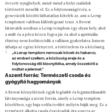
övezett nyughelyek, mind-mind a helyi családok
történetét mesélik el. Ez a folytonosságérzés, a
generációk közötti láthatatlan kötelék az, ami a Lerup
templomot valóban különlegessé teszi. A Brovst
látnivalók sorában a Lerup templom egy olyan hely, ahol
a múlt és a jelen kézen fogva jár, és ahol a spirituális
élmény nem korlátozódik a vallásos gyakorlatra, hanem
áthatja az egész környezet, a történelem és a közösség.
„A Lerup templom nemcsak kövek és habarcs;
az emberi szellem, a közösség ereje és a
folytonosság élő bizonyítéka, amely összeköti a
múltat a jelennel.”
A szent forrás: Természeti csoda és
gyógyító hagyományok
A Brovst környékének egyik legősibb és legmisztikusabb
látványossága a szent forrás, amely a Lerup templom
közelében, egy buja erdős terület mélyén bújik meg. Ez a
természet alkotta csoda évszázadok óta vonzza az