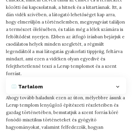
közötti ősi kapcsolatnak, a hitnek és a kitartásnak. Itt, a
dán vidék szívében, a látogató lehetőséget kap arra,
hogy elmerüljön a történelemben, megnyugvást találjon
a természet ölelésében, és talán még a lélek számára is
feltöltődést nyerjen. Ebben az átfogó írásban bejárjuk e
csodálatos helyek minden szegletét, a régmúlt
legendáktól a mai látogatás gyakorlati tippjeiig, feltárva
mindazt, ami ezen a vidéken olyan egyedivé és
felejthetetlenné teszi a Lerup templomot és a szent
forrást.
Tartalom
Ahogy tovább haladunk ezen az úton, mélyebbre ásunk a
Lerup templom lenyűgöző építészeti részleteiben és
gazdag történetében, bemutatjuk a szent forrás köré
fonódó misztikus történeteket és gyógyító
hagyományokat, valamint felfedezzük, hogyan