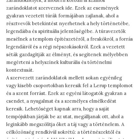
zarándokhelyek, a modern korban is számos
zarándoklatot szerveznek ide. Ezek az események
gyakran vezetett túrák formájában zajlanak, ahol a
résztvevők betekintést nyerhetnek a hely történetébe,
legendáiba és spirituális jelentőségébe. A túravezetők
mesélnek a templom építészetéről, a freskókról, a forrás
legendáiról és a régi népszokásokról. Ezek a vezetett
séták gazdagítják az élményt, és segítenek mélyebben
megérteni a helyszínek kulturális és történelmi
kontextusát.
A szervezett zarándoklatok mellett sokan egyénileg
vagy kisebb csoportokban keresik fel a Lerup templomot
és a szent forrást. Ezek az egyéni látogatók gyakran a
csendet, a nyugalmat és a személyes elmélkedést
keresik. Lehetőséget kapnak arra, hogy a saját
tempójukban járják be az utat, megálljanak ott, ahol a
leginkább megszólítja őket a táj vagy a történelem. A
célközönség rendkívül sokrétű: a történészektől és