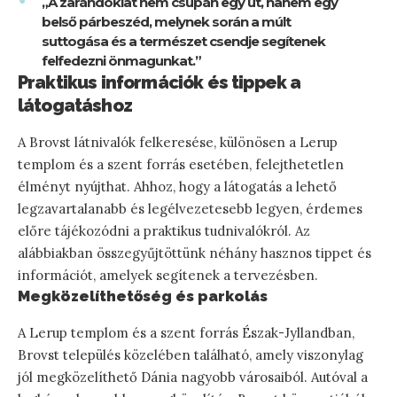
„A zarándoklat nem csupán egy út, hanem egy
belső párbeszéd, melynek során a múlt
suttogása és a természet csendje segítenek
felfedezni önmagunkat.”
Praktikus információk és tippek a
látogatáshoz
A Brovst látnivalók felkeresése, különösen a Lerup
templom és a szent forrás esetében, felejthetetlen
élményt nyújthat. Ahhoz, hogy a látogatás a lehető
legzavartalanabb és legélvezetesebb legyen, érdemes
előre tájékozódni a praktikus tudnivalókról. Az
alábbiakban összegyűjtöttünk néhány hasznos tippet és
információt, amelyek segítenek a tervezésben.
Megközelíthetőség és parkolás
A Lerup templom és a szent forrás Észak-Jyllandban,
Brovst település közelében található, amely viszonylag
jól megközelíthető Dánia nagyobb városaiból. Autóval a