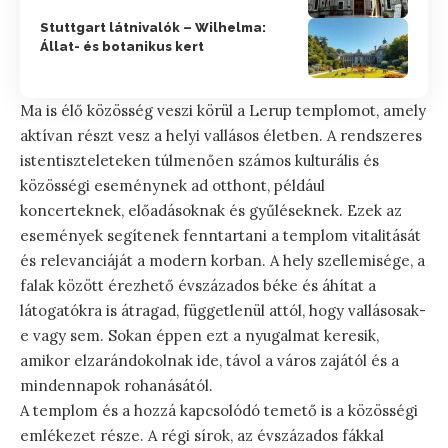
Stuttgart látnivalók – Wilhelma:
Állat- és botanikus kert
Ma is élő közösség veszi körül a Lerup templomot, amely
aktívan részt vesz a helyi vallásos életben. A rendszeres
istentiszteleteken túlmenően számos kulturális és
közösségi eseménynek ad otthont, például
koncerteknek, előadásoknak és gyűléseknek. Ezek az
események segítenek fenntartani a templom vitalitását
és relevanciáját a modern korban. A hely szellemisége, a
falak között érezhető évszázados béke és áhítat a
látogatókra is átragad, függetlenül attól, hogy vallásosak-
e vagy sem. Sokan éppen ezt a nyugalmat keresik,
amikor elzarándokolnak ide, távol a város zajától és a
mindennapok rohanásától.
A templom és a hozzá kapcsolódó temető is a közösségi
emlékezet része. A régi sírok, az évszázados fákkal