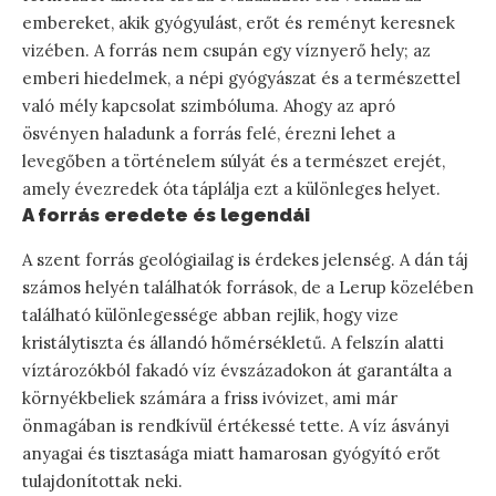
embereket, akik gyógyulást, erőt és reményt keresnek
vizében. A forrás nem csupán egy víznyerő hely; az
emberi hiedelmek, a népi gyógyászat és a természettel
való mély kapcsolat szimbóluma. Ahogy az apró
ösvényen haladunk a forrás felé, érezni lehet a
levegőben a történelem súlyát és a természet erejét,
amely évezredek óta táplálja ezt a különleges helyet.
A forrás eredete és legendái
A szent forrás geológiailag is érdekes jelenség. A dán táj
számos helyén találhatók források, de a Lerup közelében
található különlegessége abban rejlik, hogy vize
kristálytiszta és állandó hőmérsékletű. A felszín alatti
víztározókból fakadó víz évszázadokon át garantálta a
környékbeliek számára a friss ivóvizet, ami már
önmagában is rendkívül értékessé tette. A víz ásványi
anyagai és tisztasága miatt hamarosan gyógyító erőt
tulajdonítottak neki.