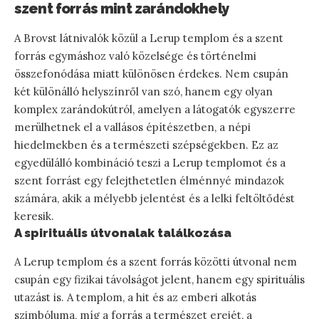
szent forrás mint zarándokhely
A Brovst látnivalók közül a Lerup templom és a szent
forrás egymáshoz való közelsége és történelmi
összefonódása miatt különösen érdekes. Nem csupán
két különálló helyszínről van szó, hanem egy olyan
komplex zarándokútról, amelyen a látogatók egyszerre
merülhetnek el a vallásos építészetben, a népi
hiedelmekben és a természeti szépségekben. Ez az
egyedülálló kombináció teszi a Lerup templomot és a
szent forrást egy felejthetetlen élménnyé mindazok
számára, akik a mélyebb jelentést és a lelki feltöltődést
keresik.
A spirituális útvonalak találkozása
A Lerup templom és a szent forrás közötti útvonal nem
csupán egy fizikai távolságot jelent, hanem egy spirituális
utazást is. A templom, a hit és az emberi alkotás
szimbóluma, míg a forrás a természet erejét, a