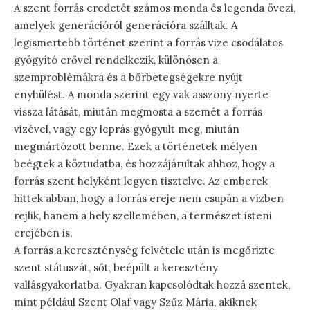
A szent forrás eredetét számos monda és legenda övezi,
amelyek generációról generációra szálltak. A
legismertebb történet szerint a forrás vize csodálatos
gyógyító erővel rendelkezik, különösen a
szemproblémákra és a bőrbetegségekre nyújt
enyhülést. A monda szerint egy vak asszony nyerte
vissza látását, miután megmosta a szemét a forrás
vizével, vagy egy leprás gyógyult meg, miután
megmártózott benne. Ezek a történetek mélyen
beégtek a köztudatba, és hozzájárultak ahhoz, hogy a
forrás szent helyként legyen tisztelve. Az emberek
hittek abban, hogy a forrás ereje nem csupán a vízben
rejlik, hanem a hely szellemében, a természet isteni
erejében is.
A forrás a kereszténység felvétele után is megőrizte
szent státuszát, sőt, beépült a keresztény
vallásgyakorlatba. Gyakran kapcsolódtak hozzá szentek,
mint például Szent Olaf vagy Szűz Mária, akiknek