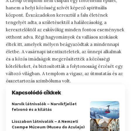
A Lerup templom nem csupán egy történelmi épület,
hanem a helyi közösség szívét képező spirituális
központ. Évszázadokon keresztül a falu életének
tengelyét adta, a születésektől a halálozásokig, a
keresztelőktől az esküvőkig minden fontos eseménynek
otthont adva. Régi hagyományok és vallásos szokások
éltek itt, amelyek mélyen beágyazódtak a mindennapi
életbe. A vasárnapi istentiszteletek, az ünnepi alkalmak
és a közös imádságok megerősítették a közösségi
kötelékeket, és biztosították a folytonosság érzését egy
változó világban. A templom a vigasz, az útmutatás és az
összetartozás szimbóluma volt.
Kapcsolódó cikkek
Narvik látnivalók – Narvikfjellet
felvonó és a kilátás
Lisszabon látnivalók – A Nemzeti
Csempe Múzeum (Museu do Azulejo)