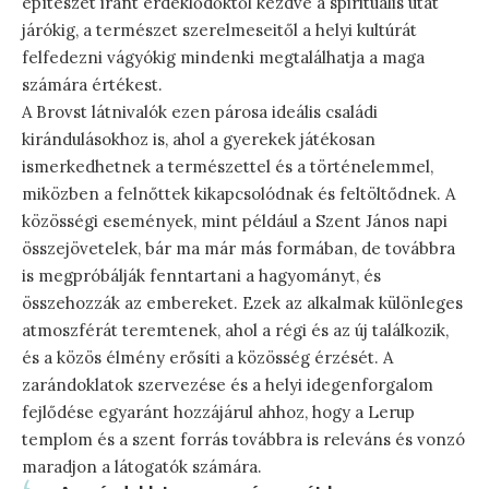
építészet iránt érdeklődőktől kezdve a spirituális utat
járókig, a természet szerelmeseitől a helyi kultúrát
felfedezni vágyókig mindenki megtalálhatja a maga
számára értékest.
A Brovst látnivalók ezen párosa ideális családi
kirándulásokhoz is, ahol a gyerekek játékosan
ismerkedhetnek a természettel és a történelemmel,
miközben a felnőttek kikapcsolódnak és feltöltődnek. A
közösségi események, mint például a Szent János napi
összejövetelek, bár ma már más formában, de továbbra
is megpróbálják fenntartani a hagyományt, és
összehozzák az embereket. Ezek az alkalmak különleges
atmoszférát teremtenek, ahol a régi és az új találkozik,
és a közös élmény erősíti a közösség érzését. A
zarándoklatok szervezése és a helyi idegenforgalom
fejlődése egyaránt hozzájárul ahhoz, hogy a Lerup
templom és a szent forrás továbbra is releváns és vonzó
maradjon a látogatók számára.