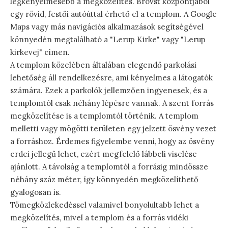
legkényelmesebb a megközelítés. Brovst központjából
egy rövid, festői autóúttal érhető el a templom. A Google
Maps vagy más navigációs alkalmazások segítségével
könnyedén megtalálható a "Lerup Kirke" vagy "Lerup
kirkevej" címen.
A templom közelében általában elegendő parkolási
lehetőség áll rendelkezésre, ami kényelmes a látogatók
számára. Ezek a parkolók jellemzően ingyenesek, és a
templomtól csak néhány lépésre vannak. A szent forrás
megközelítése is a templomtól történik. A templom
melletti vagy mögötti területen egy jelzett ösvény vezet
a forráshoz. Érdemes figyelembe venni, hogy az ösvény
erdei jellegű lehet, ezért megfelelő lábbeli viselése
ajánlott. A távolság a templomtól a forrásig mindössze
néhány száz méter, így könnyedén megközelíthető
gyalogosan is.
Tömegközlekedéssel valamivel bonyolultabb lehet a
megközelítés, mivel a templom és a forrás vidéki