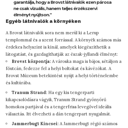
garantálja, hogy a Brovst látnivalók ezen párosa
ne csak vizuális, hanem teljes érzékszervi
élményt nyújtson.”
Egyéb látnivalók a környéken
A Brovst látnivalók sora nem merül ki a Lerup
templommal és a szent forrással. A környék számos más
érdekes helyszínt is kínál, amelyek kiegészíthetik a
látogatást, és gazdagíthatják az észak-jyllandi élményt:
Brovst központja:
A városka maga is bájos, sétáljon a
főutcán, fedezze fel a helyi boltokat és kávézókat. A
Brovst Múzeum betekintést nyújt a helyi történelembe
és kultúrába.
Tranum Strand:
Ha egy kis tengerparti
kikapcsolódásra vágyik, Tranum Strand gyönyörű
homokos partjával és a tengerfriss levegővel ideális
választás. Itt élvezheti a dán tengerpart nyugalmát.
Jammerbugt Kincsei:
A Jammerbugt régió számos