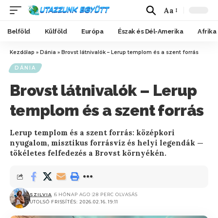
Aa
Belföld
Külföld
Európa
Észak és Dél-Amerika
Afrika
Kezdőlap
»
Dánia
»
Brovst látnivalók – Lerup templom és a szent forrás
DÁNIA
Brovst látnivalók – Lerup
templom és a szent forrás
Lerup templom és a szent forrás: középkori
nyugalom, misztikus forrásvíz és helyi legendák —
tökéletes felfedezés a Brovst környékén.
SZILVIA
6 HÓNAP AGO
28 PERC OLVASÁS
UTOLSÓ FRISSÍTÉS: 2026.02.16. 19:11