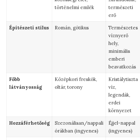
történelmi emlék
természeti
erő
Építészeti stílus
Román, gótikus
Természetes
víznyerő
hely,
minimális
emberi
beavatkozás
Főbb
Középkori freskók,
Kristálytiszta
látványosság
oltár, torony
víz,
legendák,
erdei
környezet
Hozzáférhetőség
Szezonálisan/nappali
Éjjel-nappal
órákban (ingyenes)
(ingyenes)