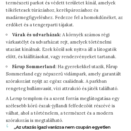
természeti parkot és védett területet kínál, amelyek
tökéletesek túrázáshoz, kerékpározáshoz és
madármegfigyeléshez. Fedezze fel a homokdűnéket, az
erdőket és a tengerparti tájakat.
Várak és udvarházak:
A környék számos régi
várkastélyt és udvarházat rejt, amelyek történelmi
utazást kínálnak. Ezek közül sok nyitva áll a látogatók
előtt, és kiállításokat, vagy rendezvényeket tartanak.
Fårup Sommerland:
Ha gyerekekkel utazik, Fårup
Sommerland egy népszerű vidámpark, amely garantált
szórakozást nyújt az egész családnak. A parkban
rengeteg hullámvasút, vízi attrakció és játék található.
A Lerup templom és a szent forrás meglátogatása egy
szélesebb körű észak-jyllandi felfedezőút részévé is
válhat, ahol a történelem, a természet és a modern
szórakozás is megtalálható.
„Az utazás igazi varázsa nem csupán egyetlen