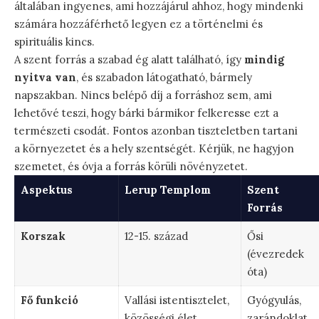
általában ingyenes, ami hozzájárul ahhoz, hogy mindenki
számára hozzáférhető legyen ez a történelmi és
spirituális kincs.
A szent forrás a szabad ég alatt található, így
mindig
nyitva van
, és szabadon látogatható, bármely
napszakban. Nincs belépő díj a forráshoz sem, ami
lehetővé teszi, hogy bárki bármikor felkeresse ezt a
természeti csodát. Fontos azonban tiszteletben tartani
a környezetet és a hely szentségét. Kérjük, ne hagyjon
szemetet, és óvja a forrás körüli növényzetet.
Aspektus
Lerup Templom
Szent
Forrás
Korszak
12-15. század
Ősi
(évezredek
óta)
Fő funkció
Vallási istentisztelet,
Gyógyulás,
közösségi élet,
zarándoklat,