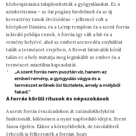
közbenjárására tulajdonították a gyógyulásokat. Ez a
szinkretizmus – az ősi pogány hiedelmek és az új
keresztény tanok ötvöződése – jellemző volt a
középkori Dániára, és a Lerup templom és a szent forrás
is kiváló példája ennek. A forrás így vált a hit és a
remény helyévé, ahol az emberi szenvedés enyhülést
talált a természet erejében. A Brovst látnivalók közül
talán ez a hely mutatja meg leginkább az ember és a
természet misztikus kapcsolatát.
„A szent forrás nem pusztán víz, hanem az
emberi remény, a gyógyulás vágya és a
természet erőinek ősi tisztelete, amely a mélyből
fakad.”
A forrás körüli rítusok és népszokások
A szent forrás évszázadokon át zarándokhelyként
funkcionált, különösen a nyári napforduló idején, Szent
János éjjelén. Ekkor a környékbeliek, de távolabbról
érkezők is felkeresték a forrást, hogy