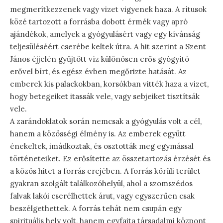
megmerítkezzenek vagy vizet vigyenek haza. A rítusok
közé tartozott a forrásba dobott érmék vagy apró
ajándékok, amelyek a gyógyulásért vagy egy kívánság
teljesüléséért cserébe keltek útra. A hit szerint a Szent
János éjjelén gyűjtött víz különösen erős gyógyító
erővel bírt, és egész évben megőrizte hatását. Az
emberek kis palackokban, korsókban vitték haza a vizet,
hogy betegeiket itassák vele, vagy sebjeiket tisztítsák
vele.
A zarándoklatok során nemcsak a gyógyulás volt a cél,
hanem a közösségi élmény is. Az emberek együtt
énekeltek, imádkoztak, és osztották meg egymással
történeteiket. Ez erősítette az összetartozás érzését és
a közös hitet a forrás erejében. A forrás körüli terület
gyakran szolgált találkozóhelyül, ahol a szomszédos
falvak lakói cserélhettek árut, vagy egyszerűen csak
beszélgethettek. A forrás tehát nem csupán egy
spirituális hely volt, hanem egyfajta társadalmi központ