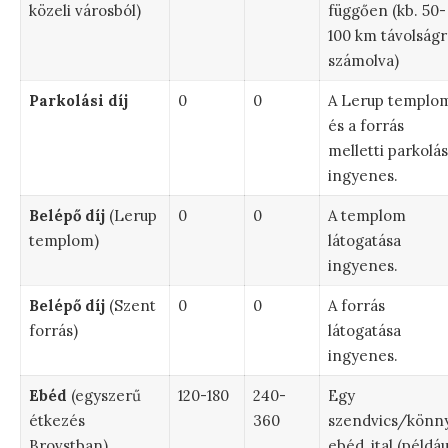
közeli városból)
függően (kb. 50-
100 km távolságr
számolva)
Parkolási díj
0
0
A Lerup templo
és a forrás
melletti parkolás
ingyenes.
Belépő díj
(Lerup
0
0
A templom
templom)
látogatása
ingyenes.
Belépő díj
(Szent
0
0
A forrás
forrás)
látogatása
ingyenes.
Ebéd
(egyszerű
120-180
240-
Egy
étkezés
360
szendvics/könn
Brovstban)
ebéd, ital (példáu