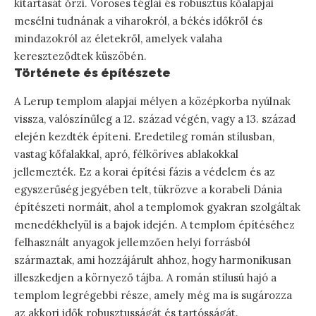
kitartását őrzi. Vöröses téglái és robusztus kőalapjai
mesélni tudnának a viharokról, a békés időkről és
mindazokról az életekről, amelyek valaha
kereszteződtek küszöbén.
Története és építészete
A Lerup templom alapjai mélyen a középkorba nyúlnak
vissza, valószínűleg a 12. század végén, vagy a 13. század
elején kezdték építeni. Eredetileg román stílusban,
vastag kőfalakkal, apró, félköríves ablakokkal
jellemezték. Ez a korai építési fázis a védelem és az
egyszerűség jegyében telt, tükrözve a korabeli Dánia
építészeti normáit, ahol a templomok gyakran szolgáltak
menedékhelyül is a bajok idején. A templom építéséhez
felhasznált anyagok jellemzően helyi forrásból
származtak, ami hozzájárult ahhoz, hogy harmonikusan
illeszkedjen a környező tájba. A román stílusú hajó a
templom legrégebbi része, amely még ma is sugározza
az akkori idők robusztusságát és tartósságát.