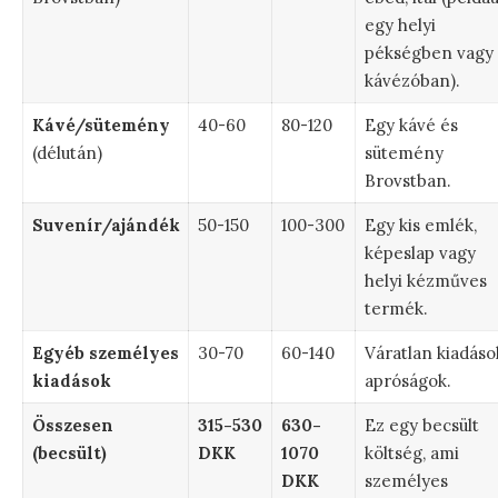
egy helyi
pékségben vagy
kávézóban).
Kávé/sütemény
40-60
80-120
Egy kávé és
(délután)
sütemény
Brovstban.
Suvenír/ajándék
50-150
100-300
Egy kis emlék,
képeslap vagy
helyi kézműves
termék.
Egyéb személyes
30-70
60-140
Váratlan kiadáso
kiadások
apróságok.
Összesen
315-530
630-
Ez egy becsült
(becsült)
DKK
1070
költség, ami
DKK
személyes