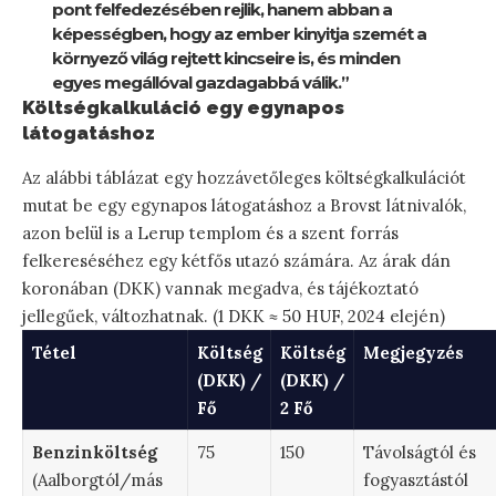
pont felfedezésében rejlik, hanem abban a
képességben, hogy az ember kinyitja szemét a
környező világ rejtett kincseire is, és minden
egyes megállóval gazdagabbá válik.”
Költségkalkuláció egy egynapos
látogatáshoz
Az alábbi táblázat egy hozzávetőleges költségkalkulációt
mutat be egy egynapos látogatáshoz a Brovst látnivalók,
azon belül is a Lerup templom és a szent forrás
felkereséséhez egy kétfős utazó számára. Az árak dán
koronában (DKK) vannak megadva, és tájékoztató
jellegűek, változhatnak. (1 DKK ≈ 50 HUF, 2024 elején)
Tétel
Költség
Költség
Megjegyzés
(DKK) /
(DKK) /
Fő
2 Fő
Benzinköltség
75
150
Távolságtól és
(Aalborgtól/más
fogyasztástól