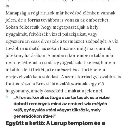
is.
Manapság a régi rítusok már kevésbé élénken vannak
jelen, de a forrás továbbra is vonzza az embereket.
Sokan felkeresik, hogy megtapasztalják a hely
nyugalmát, feltöltsék vízzel palackjaikat, vagy
egyszerűen csak élvezzék a természet szépségét. A víz
továbbra is iható, és sokan hisznek még ma is annak
jótékony hatásában. A modern kor embere talán már
nem feltétlenül a csodás gyógyulásokat keresi, hanem
inkább a lelki békét, a természet és a történelem
erejével való kapcsolódást. A szent forrás így továbbra is
fontos része a Brovst látnivalók sorának, egy élő
hagyomány, amely összeköti a múltat a jelennel.
„A forrás körüli suttogó szertartások és a vízbe
dobott remények mind az emberi szív mélyén
rejlő, gyógyulás utáni vágyat tükrözik, mely
generációkon átível.”
Együtt a kettő: A Lerup templom és a