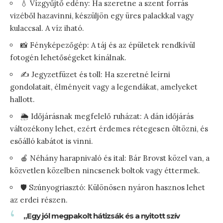
💧 Vízgyűjtő edény: Ha szeretne a szent forrás
vizéből hazavinni, készüljön egy üres palackkal vagy
kulaccsal. A víz iható.
📸 Fényképezőgép: A táj és az épületek rendkívül
fotogén lehetőségeket kínálnak.
✍️ Jegyzetfüzet és toll: Ha szeretné leírni
gondolatait, élményeit vagy a legendákat, amelyeket
hallott.
🌦️ Időjárásnak megfelelő ruházat: A dán időjárás
változékony lehet, ezért érdemes rétegesen öltözni, és
esőálló kabátot is vinni.
🍎 Néhány harapnivaló és ital: Bár Brovst közel van, a
közvetlen közelben nincsenek boltok vagy éttermek.
🛡️ Szúnyogriasztó: Különösen nyáron hasznos lehet
az erdei részen.
„Egy jól megpakolt hátizsák és a nyitott szív