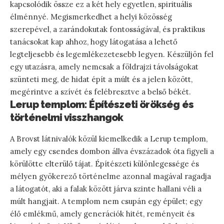
kapcsolódik össze ez a két hely egyetlen, spirituális
élménnyé. Megismerkedhet a helyi közösség
szerepével, a zarándokutak fontosságával, és praktikus
tanácsokat kap ahhoz, hogy látogatása a lehető
legteljesebb és legemlékezetesebb legyen. Készüljön fel
egy utazásra, amely nemcsak a földrajzi távolságokat
szünteti meg, de hidat épít a múlt és a jelen között,
megérintve a szívét és felébresztve a belső békét.
Lerup templom: Építészeti örökség és
történelmi visszhangok
A Brovst látnivalók közül kiemelkedik a Lerup templom,
amely egy csendes dombon állva évszázadok óta figyeli a
körülötte elterülő tájat. Építészeti különlegessége és
mélyen gyökerező történelme azonnal magával ragadja
a látogatót, aki a falak között járva szinte hallani véli a
múlt hangjait. A templom nem csupán egy épület; egy
élő emlékmű, amely generációk hitét, reményeit és