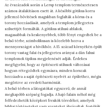
Az évszázadok során a Lerup templom természetesen
számos átalakításon esett át. A későbbi gótikus korra
jellemző bővítések magukban foglalták a kórus és a
torony hozzáadását, amelyek a templom jellegzetes
sziluettjét formálták. A gótikus stílusú ablakok,
magasabbak és keskenyebbek, több fényt engedtek be a
belső térbe, szimbolikusan is közelebb hozva a
mennyországot a hívőkhöz. A 15. század környékén épült
torony vastag falai és jellegzetes arányai a dán falusi
templomok tipikus megjelenését adják. Érdekes
megfigyelni, hogy az építészeti stílusok változásai
hogyan rétegződtek egymásra, minden korszak
hozzáadva a saját építészeti nyelvét az épülethez, mégis
megőrizve az eredeti harmóniát.
A belső térben a látogatókat egyszerű, de annál
megkapóbb szépség fogadja. A hajó falain néhol még
felfedezhetők középkori freskók töredékei, amelyek
bibliai történeteket vagy szenteket ábrázoltak, festékük