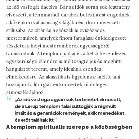
az idő vasfogát dacolva. Bár az idők során sok festmény
elveszett, a fennmaradt darabok betekintést engednek
a középkori vallásosság világába és a kor művészeti
stílusába. Az oltár és a szószék is évszázados
mesterművek, amelyek finom faragásai és kidolgozott
részletei a helyi mesteremberek ügyességéről
tanúskodnak. A templom padjai és a belső berendezés
egyszerűsége ellenére is méltóságteljes és meghitt
hangulatot teremt, amely ideális a csendes
elmélkedésre. Az akusztika is figyelemre méltó, ami
hozzájárul a liturgiák és koncertek különleges
atmoszférájához.
„Az idő vasfoga ugyan sok történetet elmosott,
de a Lerup templom falai suttogják a régmúlt
imáit és a generációk reményeit, akik menedéket
és erőt találtak itt.”
A templom spirituális szerepe a közösségben