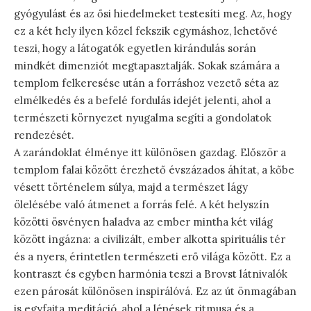
gyógyulást és az ősi hiedelmeket testesíti meg. Az, hogy
ez a két hely ilyen közel fekszik egymáshoz, lehetővé
teszi, hogy a látogatók egyetlen kirándulás során
mindkét dimenziót megtapasztalják. Sokak számára a
templom felkeresése után a forráshoz vezető séta az
elmélkedés és a befelé fordulás idejét jelenti, ahol a
természeti környezet nyugalma segíti a gondolatok
rendezését.
A zarándoklat élménye itt különösen gazdag. Először a
templom falai között érezhető évszázados áhítat, a kőbe
vésett történelem súlya, majd a természet lágy
ölelésébe való átmenet a forrás felé. A két helyszín
közötti ösvényen haladva az ember mintha két világ
között ingázna: a civilizált, ember alkotta spirituális tér
és a nyers, érintetlen természeti erő világa között. Ez a
kontraszt és egyben harmónia teszi a Brovst látnivalók
ezen párosát különösen inspirálóvá. Ez az út önmagában
is egyfajta meditáció, ahol a lépések ritmusa és a