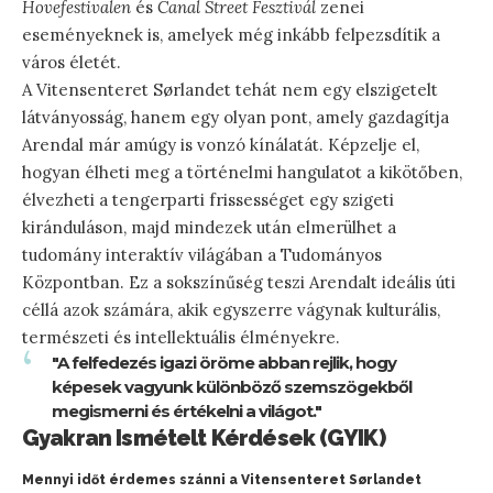
Hovefestivalen
és
Canal Street Fesztivál
zenei
eseményeknek is, amelyek még inkább felpezsdítik a
város életét.
A Vitensenteret Sørlandet tehát nem egy elszigetelt
látványosság, hanem egy olyan pont, amely gazdagítja
Arendal már amúgy is vonzó kínálatát. Képzelje el,
hogyan élheti meg a történelmi hangulatot a kikötőben,
élvezheti a tengerparti frissességet egy szigeti
kiránduláson, majd mindezek után elmerülhet a
tudomány interaktív világában a Tudományos
Központban. Ez a sokszínűség teszi Arendalt ideális úti
céllá azok számára, akik egyszerre vágynak kulturális,
természeti és intellektuális élményekre.
"A felfedezés igazi öröme abban rejlik, hogy
képesek vagyunk különböző szemszögekből
megismerni és értékelni a világot."
Gyakran Ismételt Kérdések (GYIK)
Mennyi időt érdemes szánni a Vitensenteret Sørlandet