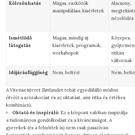
Kölcsönhatás
Magas, eszközök
Alacsony,
manipulálása, kísérletek
megtekinté
nézelődés
Ismétlődő
Magas, mindig új
Közepes,
látogatás
kísérletek, programok,
gyűjtemén
workshopok
ritkán
változnak
Időjárásfüggőség
Nem, beltéri
Nem, belté
A Vitensenteret Sørlandet tehát egyedülálló módon
ötvözi a szórakozást és az oktatást, ami ritka és értékes
kombináció.
Oktató és inspiráló:
Ez a központ valóban inspirálja
a tudományos gondolkodást és a kíváncsiságot. A
gyerekek (és a felnőttek is) nem csak passzívan