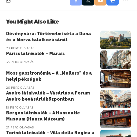
You Might Also Like
Dévény vára: Történelmi séta a Duna
és a Morva találkozásánál
23 PERC OLVASÁS
Párizs látnivalók – Marais
35 PERC OLVASÁS
Moss gasztronómia – A „Møllers” és a
helyi pékségek
25 PERC OLVASÁS
Aveiro látnivalók – Vásárlás a Forum
Aveiro bevásárlóközpontban
19 PERC OLVASÁS
Bergen látnivalók – A Hanseatic
Museum (Hanza Múzeum)
21 PERC OLVASÁS
Torinó látnivalók – Villa della Regina a