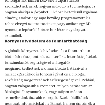
fontolgatnak, hiszen közvetlen tapasztalatot
szerezhetnek arról, hogyan működik a technológia, és
hogyan alakítja a jövőnket. Elképzelhetetlenül izgalmas
élmény, amikor egy saját kezűleg programozott kis
robot elvégzi az utasításainkat, vagy amikor egy 3D
nyomtató lépésről lépésre hoz létre egy tárgyat a
semmiből.
Környezetvédelem és fenntarthatóság
A globális környezeti kihívásokra és a fenntartható
életmódra összpontosít ez a terület. Interaktív játékok
és szimulációk segítségével a látogatók
megismerkedhetnek a klímaváltozás hatásaival, a
hulladékgazdálkodás fontosságával és a biológiai
sokféleség megőrzésének szükségességével. Például,
hogyan válogassuk a szemetet, milyen hatása van az
ökológiai lábnyomunknak, vagy milyen módon
termelhetünk tisztább energiát. Ezek a kiállítások
nemcsak információkat nyújtanak, hanem ösztönzik a