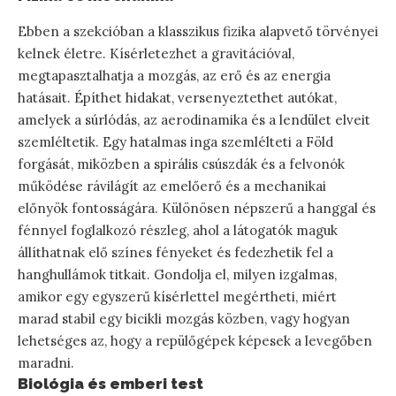
Ebben a szekcióban a klasszikus fizika alapvető törvényei
kelnek életre. Kísérletezhet a gravitációval,
megtapasztalhatja a mozgás, az erő és az energia
hatásait. Építhet hidakat, versenyeztethet autókat,
amelyek a súrlódás, az aerodinamika és a lendület elveit
szemléltetik. Egy hatalmas inga szemlélteti a Föld
forgását, miközben a spirális csúszdák és a felvonók
működése rávilágít az emelőerő és a mechanikai
előnyök fontosságára. Különösen népszerű a hanggal és
fénnyel foglalkozó részleg, ahol a látogatók maguk
állíthatnak elő színes fényeket és fedezhetik fel a
hanghullámok titkait. Gondolja el, milyen izgalmas,
amikor egy egyszerű kísérlettel megértheti, miért
marad stabil egy bicikli mozgás közben, vagy hogyan
lehetséges az, hogy a repülőgépek képesek a levegőben
maradni.
Biológia és emberi test