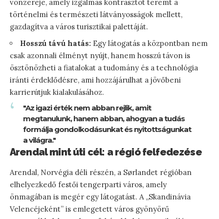
vonzereje, amely izgalmas kontrasztot teremt a
történelmi és természeti látványosságok mellett,
gazdagítva a város turisztikai palettáját.
Hosszú távú hatás:
Egy látogatás a központban nem
csak azonnali élményt nyújt, hanem hosszú távon is
ösztönözheti a fiatalokat a tudomány és a technológia
iránti érdeklődésre, ami hozzájárulhat a jövőbeni
karrierútjuk kialakulásához.
"Az igazi érték nem abban rejlik, amit
megtanulunk, hanem abban, ahogyan a tudás
formálja gondolkodásunkat és nyitottságunkat
a világra."
Arendal mint úti cél: a régió felfedezése
Arendal, Norvégia déli részén, a Sørlandet régióban
elhelyezkedő festői tengerparti város, amely
önmagában is megér egy látogatást. A „Skandinávia
Velencéjeként” is emlegetett város gyönyörű