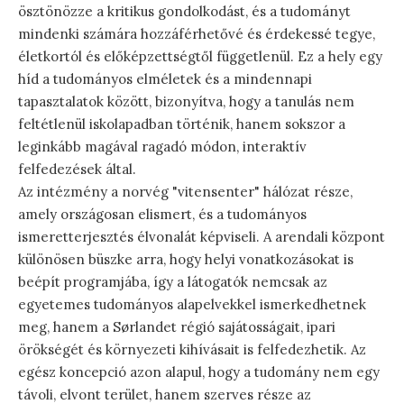
ösztönözze a kritikus gondolkodást, és a tudományt
mindenki számára hozzáférhetővé és érdekessé tegye,
életkortól és előképzettségtől függetlenül. Ez a hely egy
híd a tudományos elméletek és a mindennapi
tapasztalatok között, bizonyítva, hogy a tanulás nem
feltétlenül iskolapadban történik, hanem sokszor a
leginkább magával ragadó módon, interaktív
felfedezések által.
Az intézmény a norvég "vitensenter" hálózat része,
amely országosan elismert, és a tudományos
ismeretterjesztés élvonalát képviseli. A arendali központ
különösen büszke arra, hogy helyi vonatkozásokat is
beépít programjába, így a látogatók nemcsak az
egyetemes tudományos alapelvekkel ismerkedhetnek
meg, hanem a Sørlandet régió sajátosságait, ipari
örökségét és környezeti kihívásait is felfedezhetik. Az
egész koncepció azon alapul, hogy a tudomány nem egy
távoli, elvont terület, hanem szerves része az