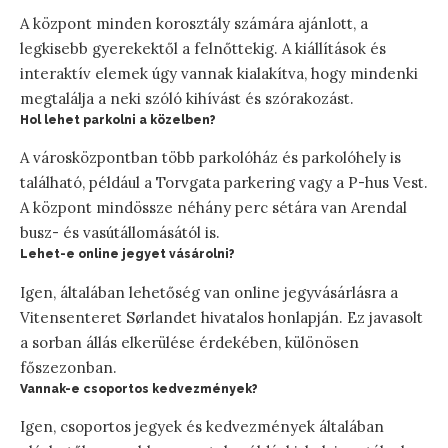
A központ minden korosztály számára ajánlott, a
legkisebb gyerekektől a felnőttekig. A kiállítások és
interaktív elemek úgy vannak kialakítva, hogy mindenki
megtalálja a neki szóló kihívást és szórakozást.
Hol lehet parkolni a közelben?
A városközpontban több parkolóház és parkolóhely is
található, például a Torvgata parkering vagy a P-hus Vest.
A központ mindössze néhány perc sétára van Arendal
busz- és vasútállomásától is.
Lehet-e online jegyet vásárolni?
Igen, általában lehetőség van online jegyvásárlásra a
Vitensenteret Sørlandet hivatalos honlapján. Ez javasolt
a sorban állás elkerülése érdekében, különösen
főszezonban.
Vannak-e csoportos kedvezmények?
Igen, csoportos jegyek és kedvezmények általában