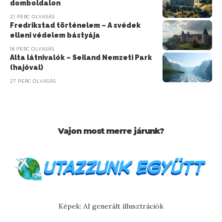
domboldalon
21 PERC OLVASÁS
Fredrikstad történelem – A svédek
elleni védelem bástyája
18 PERC OLVASÁS
Alta látnivalók – Seiland Nemzeti Park
(hajóval)
27 PERC OLVASÁS
Vajon most merre járunk?
Képek: AI generált illusztrációk