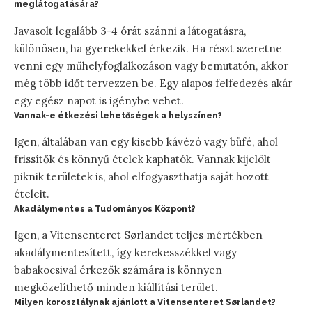
meglátogatására?
Javasolt legalább 3-4 órát szánni a látogatásra,
különösen, ha gyerekekkel érkezik. Ha részt szeretne
venni egy műhelyfoglalkozáson vagy bemutatón, akkor
még több időt tervezzen be. Egy alapos felfedezés akár
egy egész napot is igénybe vehet.
Vannak-e étkezési lehetőségek a helyszínen?
Igen, általában van egy kisebb kávézó vagy büfé, ahol
frissítők és könnyű ételek kaphatók. Vannak kijelölt
piknik területek is, ahol elfogyaszthatja saját hozott
ételeit.
Akadálymentes a Tudományos Központ?
Igen, a Vitensenteret Sørlandet teljes mértékben
akadálymentesített, így kerekesszékkel vagy
babakocsival érkezők számára is könnyen
megközelíthető minden kiállítási terület.
Milyen korosztálynak ajánlott a Vitensenteret Sørlandet?