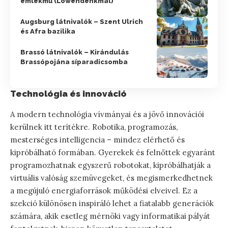
emlékmű (Löwendenkmal)
Augsburg látnivalók – Szent Ulrich
és Afra bazilika
Brassó látnivalók – Kirándulás
Brassópojána síparadicsomba
Technológia és innováció
A modern technológia vívmányai és a jövő innovációi
kerülnek itt terítékre. Robotika, programozás,
mesterséges intelligencia – mindez elérhető és
kipróbálható formában. Gyerekek és felnőttek egyaránt
programozhatnak egyszerű robotokat, kipróbálhatják a
virtuális valóság szemüvegeket, és megismerkedhetnek
a megújuló energiaforrások működési elveivel. Ez a
szekció különösen inspiráló lehet a fiatalabb generációk
számára, akik esetleg mérnöki vagy informatikai pályát