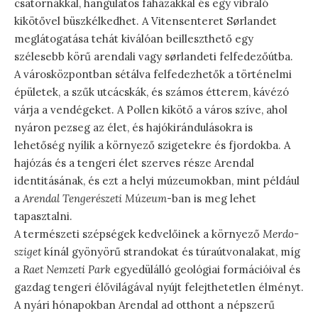
csatornákkal, hangulatos faházakkal és egy vibráló
kikötővel büszkélkedhet. A Vitensenteret Sørlandet
meglátogatása tehát kiválóan beilleszthető egy
szélesebb körű arendali vagy sørlandeti felfedezőútba.
A városközpontban sétálva felfedezhetők a történelmi
épületek, a szűk utcácskák, és számos étterem, kávézó
várja a vendégeket. A Pollen kikötő a város szíve, ahol
nyáron pezseg az élet, és hajókirándulásokra is
lehetőség nyílik a környező szigetekre és fjordokba. A
hajózás és a tengeri élet szerves része Arendal
identitásának, és ezt a helyi múzeumokban, mint például
a
Arendal Tengerészeti Múzeum
-ban is meg lehet
tapasztalni.
A természeti szépségek kedvelőinek a környező
Merdo-
sziget
kínál gyönyörű strandokat és túraútvonalakat, míg
a
Raet Nemzeti Park
egyedülálló geológiai formációival és
gazdag tengeri élővilágával nyújt felejthetetlen élményt.
A nyári hónapokban Arendal ad otthont a népszerű