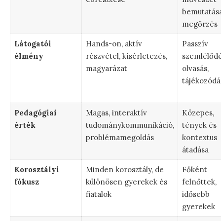
bemutatása
megőrzés
Látogatói
Hands-on, aktív
Passzív
élmény
részvétel, kísérletezés,
szemlélődé
magyarázat
olvasás,
tájékozódá
Pedagógiai
Magas, interaktív
Közepes,
érték
tudománykommunikáció,
tények és
problémamegoldás
kontextus
átadása
Korosztályi
Minden korosztály, de
Főként
fókusz
különösen gyerekek és
felnőttek,
fiatalok
idősebb
gyerekek