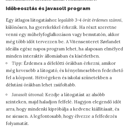
Időbeosztás és javasolt program
Egy átlagos látogatáshoz
legalább 3-4 órát érdemes szánni
,
különösen, ha gyerekekkel érkezik. Ha részt szeretne
venni egy műhelyfoglalkozáson vagy bemutatón, akkor
még több időt tervezzen be. A Vitensenteret Sørlandet
ideális egész napos program lehet, ha alaposan elmélyed
minden interaktív állomásban és kísérletben.
Tipp:
Érdemes a délelőtti órákban érkezni, amikor
még kevesebb a látogató, és kényelmesebben fedezhető
fel a központ. Hétvégeken és iskolai szünetekben a
délutáni órákban lehet zsúfoltabb.
Javasolt útvonal:
Kezdje a látogatást az alsóbb
szinteken, majd haladjon felfelé. Hagyjon elegendő időt
arra, hogy mindenki kipróbálja a kedvenc kiállításait, és
ne siessen. A legfontosabb, hogy élvezze a felfedezés
folyamatát.