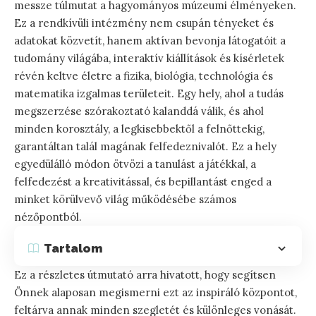
messze túlmutat a hagyományos múzeumi élményeken.
Ez a rendkívüli intézmény nem csupán tényeket és
adatokat közvetít, hanem aktívan bevonja látogatóit a
tudomány világába, interaktív kiállítások és kísérletek
révén keltve életre a fizika, biológia, technológia és
matematika izgalmas területeit. Egy hely, ahol a tudás
megszerzése szórakoztató kalanddá válik, és ahol
minden korosztály, a legkisebbektől a felnőttekig,
garantáltan talál magának felfedeznivalót. Ez a hely
egyedülálló módon ötvözi a tanulást a játékkal, a
felfedezést a kreativitással, és bepillantást enged a
minket körülvevő világ működésébe számos
nézőpontból.
Tartalom
Ez a részletes útmutató arra hivatott, hogy segítsen
Önnek alaposan megismerni ezt az inspiráló központot,
feltárva annak minden szegletét és különleges vonását.