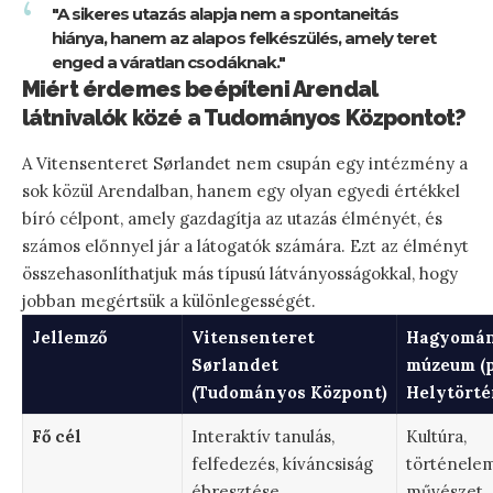
"A sikeres utazás alapja nem a spontaneitás
hiánya, hanem az alapos felkészülés, amely teret
enged a váratlan csodáknak."
Miért érdemes beépíteni Arendal
látnivalók közé a Tudományos Központot?
A Vitensenteret Sørlandet nem csupán egy intézmény a
sok közül Arendalban, hanem egy olyan egyedi értékkel
bíró célpont, amely gazdagítja az utazás élményét, és
számos előnnyel jár a látogatók számára. Ezt az élményt
összehasonlíthatjuk más típusú látványosságokkal, hogy
jobban megértsük a különlegességét.
Jellemző
Vitensenteret
Hagyomá
Sørlandet
múzeum (p
(Tudományos Központ)
Helytörté
Fő cél
Interaktív tanulás,
Kultúra,
felfedezés, kíváncsiság
történelem
ébresztése
művészet