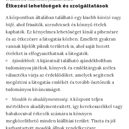
Étkezési lehetőségek és szolgáltatások
A központban általában található egy kisebb
kávézó vagy
büfé
, ahol frissítők, szendvicsek és könnyű ételek
kaphatók. Ez kényelmes lehetőséget kínál a pihenésre
és az étkezésre a látogatás közben. Emellett gyakran
vannak kijelölt piknik területek is, ahol saját hozott
ételeket is elfogyaszthatnak a látogatók.
Ajándékbolt:
A kijáratnál található ajándékboltban
tudományos játékok, könyvek és emléktárgyak széles
választéka várja az érdeklődőket, amelyek segítenek
megőrizni a látogatás emlékét és tovább ösztönzik a
tudományos kíváncsiságot.
Mosdók és akadálymentesség:
A központ teljes
mértékben akadálymentesített, így kerekesszékkel vagy
babakocsival érkezők számára is könnyen
megközelíthető minden kiállítási terület. Tiszta és jól
karbantartott mosdók állnak rendelkezésre.