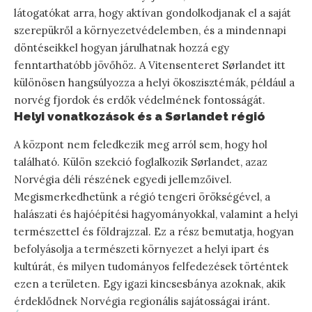
látogatókat arra, hogy aktívan gondolkodjanak el a saját
szerepükről a környezetvédelemben, és a mindennapi
döntéseikkel hogyan járulhatnak hozzá egy
fenntarthatóbb jövőhöz. A Vitensenteret Sørlandet itt
különösen hangsúlyozza a helyi ökoszisztémák, például a
norvég fjordok és erdők védelmének fontosságát.
Helyi vonatkozások és a Sørlandet régió
A központ nem feledkezik meg arról sem, hogy hol
található. Külön szekció foglalkozik Sørlandet, azaz
Norvégia déli részének egyedi jellemzőivel.
Megismerkedhetünk a régió tengeri örökségével, a
halászati és hajóépítési hagyományokkal, valamint a helyi
természettel és földrajzzal. Ez a rész bemutatja, hogyan
befolyásolja a természeti környezet a helyi ipart és
kultúrát, és milyen tudományos felfedezések történtek
ezen a területen. Egy igazi kincsesbánya azoknak, akik
érdeklődnek Norvégia regionális sajátosságai iránt.