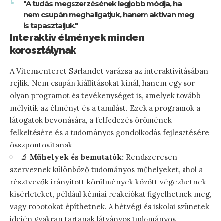
"A tudás megszerzésének legjobb módja, ha
nem csupán meghallgatjuk, hanem aktívan meg
is tapasztaljuk."
Interaktív élmények minden
korosztálynak
A Vitensenteret Sørlandet varázsa az interaktivitásában
rejlik. Nem csupán kiállításokat kínál, hanem egy sor
olyan programot és tevékenységet is, amelyek tovább
mélyítik az élményt és a tanulást. Ezek a programok a
látogatók bevonására, a felfedezés örömének
felkeltésére és a tudományos gondolkodás fejlesztésére
összpontosítanak.
🔬
Műhelyek és bemutatók:
Rendszeresen
szerveznek különböző tudományos műhelyeket, ahol a
résztvevők irányított körülmények között végezhetnek
kísérleteket, például kémiai reakciókat figyelhetnek meg,
vagy robotokat építhetnek. A hétvégi és iskolai szünetek
idején gyakran tartanak látványos tudományos