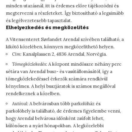
minden utazásnál, itt is érdemes előre tájékozódni és
megtervezni a részleteket. Így biztosítható a legsimább
és legélvezetesebb tapasztalat.
Elhelyezkedés és megközelítés
A Vitensenteret Sørlandet Arendal szívében található, a
kikötő közelében, könnyen megközelíthető helyen.
Cím:
Kanalplassen 2, 4836 Arendal, Norvégia.
Tömegközlekedés:
A központ mindössze néhány perc
sétára van Arendal busz- és vasútállomásától, így a
tömegközlekedéssel érkezők számára rendkívül
kényelmes. A helyi buszjáratok is számos megállóval
rendelkeznek a közelben.
Autóval:
A belvárosban több parkolóház és
parkolóhely is található, de érdemes figyelembe venni,
hogy Arendal belvárosa időnként zsúfolt lehet,
különösen a nyári hónapokban. A legközelebbi