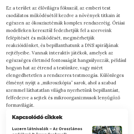
Ez a terület az élővilágra fókuszál, az emberi test
csodálatos működésétől kezdve a növények titkain át
egészen az ökoszisztémák komplex rendszeréig. Óriási
modelleken keresztül fedezhetjük fel a szerveink
felépítését és működését, megmérhetjük
reakcióidőnket, és bepillanthatunk a DNS spiráljának
rejtélyeibe. Vannak interaktív játékok, amelyek az
egészséges életmód fontosságát hangsúlyozzák, például
hogyan hat az étrend a testünkre, vagy miért
elengedhetetlen a rendszeres testmozgás. Különleges
élményt nyújt a „mikroszkópia” sarok, ahol a szabad
szemmel láthatatlan világba nyerhetünk bepillantást,
felfedezve a sejtek és mikroorganizmusok lenyűgöző
formavilágát.
Kapcsolódó cikkek
Luzern látnivalók – Az Oroszlános