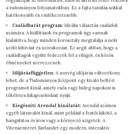
fogyasztják az információt, hanem aktívan részt vesznek
a tudományos folyamatokban. Ez a fajta tanulás sokkal
hatékonyabb és emlékezetesebb.
Családbarát program:
Ideális választás családok
számára. A kiállítások és programok úgy vannak
kialakítva, hogy minden korosztály megtalálja a neki
szóló kihívást és szórakozást. Ez segít abban, hogy a
családtagok együtt fedezzék fel a világot, és közös
élményeket szerezzenek.
Időjárásfüggetlen:
A norvég időjárás változékony
lehet, de a Tudományos Központ egy kiváló beltéri
programot kínál, amely esős vagy hideg napokon is
tökéletes kikapcsolódást nyújt.
Kiegészíti Arendal kínálatát:
Arendal számos
egyéb látnivalót kínál, mint például a festői kikötő, a
hangulatos óváros vagy a környező szigetek. A
Vitensenteret Sørlandet egy modern, interaktív