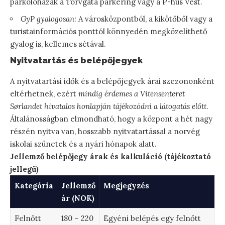
parkolóházak a Torvgata parkering vagy a P-hus Vest.
GyP gyalogosan:
A városközpontból, a kikötőből vagy a
turistainformációs ponttól könnyedén megközelíthető
gyalog is, kellemes sétával.
Nyitvatartás és belépőjegyek
A nyitvatartási idők és a belépőjegyek árai szezononként
eltérhetnek, ezért
mindig érdemes a Vitensenteret
Sørlandet hivatalos honlapján tájékozódni a látogatás előtt
.
Általánosságban elmondható, hogy a központ a hét nagy
részén nyitva van, hosszabb nyitvatartással a norvég
iskolai szünetek és a nyári hónapok alatt.
Jellemző belépőjegy árak és kalkuláció (tájékoztató
jellegű)
Kategória
Jellemző
Megjegyzés
ár (NOK)
Felnőtt
180 – 220
Egyéni belépés egy felnőtt