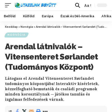
Aa
Belföld
Külföld
Európa
Észak és Dél-Amerika
Afrika
Kezdőlap
»
Norvégia
»
Arendal látnivalók – Vitensenteret Sørlandet (Tudományos Központ)
NORVÉGIA
Arendal látnivalók –
Vitensenteret Sørlandet
(Tudományos Központ)
Látogass el Arendal Vitensenteret Sørlandet
tudományos központjába! Interaktív kísérletek,
kézzelfogható bemutatók és családi programok
minden korosztálynak — játékos tanulás és
izgalmas felfedezések várnak.