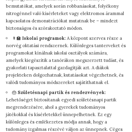
bemutatókat, amelyek során robbanásokat, folyékony
nitrogénnel való kísérleteket vagy elektromos árammal
kapcsolatos demonstrációkat mutatnak be – mindezt
biztonságos és szórakoztató módon.
👨‍🏫
Iskolai programok:
A központ szerves része a
norvég oktatási rendszernek. Különleges tanterveket és
programokat kínálnak iskolai osztályok számára,
amelyek kiegészítik a tanórákon megszerzett tudást, és
gyakorlati tapasztalattal gazdagítják azt. A diákok
projekteken dolgozhatnak, kutatásokat végezhetnek, és
valódi tudományos módszereket sajátíthatnak el.
🎂
Születésnapi partik és rendezvények:
Lehetőséget biztosítanak egyedi születésnapi partik
megrendezésére, ahol a gyerekek tudományos
játékokkal és kísérletekkel ünnepelhetnek. Ez egy
különleges és emlékezetes módja annak, hogy a
tudomány izgalmas részévé váljon az ünnepnek. Céges