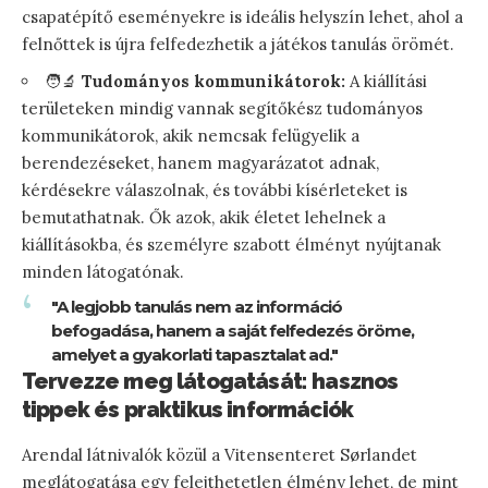
csapatépítő eseményekre is ideális helyszín lehet, ahol a
felnőttek is újra felfedezhetik a játékos tanulás örömét.
🧑‍🔬
Tudományos kommunikátorok:
A kiállítási
területeken mindig vannak segítőkész tudományos
kommunikátorok, akik nemcsak felügyelik a
berendezéseket, hanem magyarázatot adnak,
kérdésekre válaszolnak, és további kísérleteket is
bemutathatnak. Ők azok, akik életet lehelnek a
kiállításokba, és személyre szabott élményt nyújtanak
minden látogatónak.
"A legjobb tanulás nem az információ
befogadása, hanem a saját felfedezés öröme,
amelyet a gyakorlati tapasztalat ad."
Tervezze meg látogatását: hasznos
tippek és praktikus információk
Arendal látnivalók közül a Vitensenteret Sørlandet
meglátogatása egy felejthetetlen élmény lehet, de mint