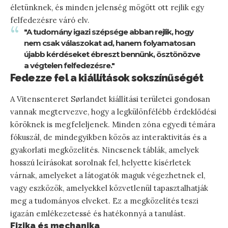
életünknek, és minden jelenség mögött ott rejlik egy
felfedezésre váró elv.
"A tudomány igazi szépsége abban rejlik, hogy
nem csak válaszokat ad, hanem folyamatosan
újabb kérdéseket ébreszt bennünk, ösztönözve
a végtelen felfedezésre."
Fedezze fel a kiállítások sokszínűségét
A Vitensenteret Sørlandet kiállítási területei gondosan
vannak megtervezve, hogy a legkülönfélébb érdeklődési
köröknek is megfeleljenek. Minden zóna egyedi témára
fókuszál, de mindegyikben közös az interaktivitás és a
gyakorlati megközelítés. Nincsenek táblák, amelyek
hosszú leírásokat sorolnak fel, helyette kísérletek
várnak, amelyeket a látogatók maguk végezhetnek el,
vagy eszközök, amelyekkel közvetlenül tapasztalhatják
meg a tudományos elveket. Ez a megközelítés teszi
igazán emlékezetessé és hatékonnyá a tanulást.
Fizika és mechanika