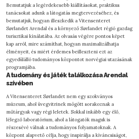
Bemutatjuk a legérdekesebb kiállításokat, praktikus
tanácsokat adunk a látogatás megtervezéséhez, és
bemutatjuk, hogyan illeszkedik a Vitensenteret
Sørlandet Arendal és a környező Sørlandet régió gazdag
turisztikai kínálatába. Az olvasás végére pontos képet
kap arról, mire számíthat, hogyan maximalizálhatja
élményeit, és miért érdemes beilleszteni ezt az
egyedülálló tudományos központot norvégiai utazásának
programjába.
A tudomány és játék találkozása Arendal
szívében
A Vitensenteret Sørlandet nem egy szokványos
múzeum, ahol üvegvitrinek mögött sorakoznak a
műtárgyak vagy régi leletek. Sokkal inkább egy élő,
lélegző laboratórium, ahol a látogatók maguk is
részesévé válnak a tudományos folyamatoknak. A
központ alapvető célja, hogy inspirálja a kíváncsiságot,