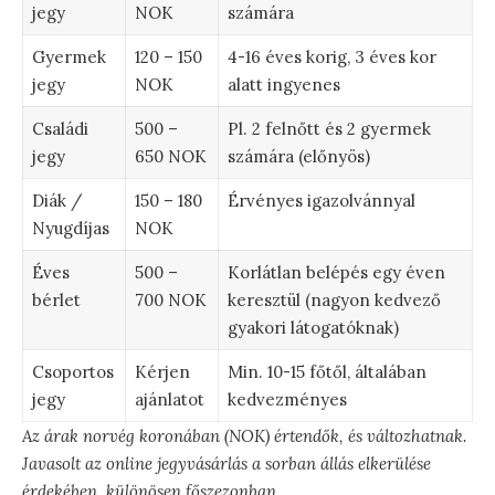
jegy
NOK
számára
Gyermek
120 – 150
4-16 éves korig, 3 éves kor
jegy
NOK
alatt ingyenes
Családi
500 –
Pl. 2 felnőtt és 2 gyermek
jegy
650 NOK
számára (előnyös)
Diák /
150 – 180
Érvényes igazolvánnyal
Nyugdíjas
NOK
Éves
500 –
Korlátlan belépés egy éven
bérlet
700 NOK
keresztül (nagyon kedvező
gyakori látogatóknak)
Csoportos
Kérjen
Min. 10-15 főtől, általában
jegy
ajánlatot
kedvezményes
Az árak norvég koronában (NOK) értendők, és változhatnak.
Javasolt az online jegyvásárlás a sorban állás elkerülése
érdekében, különösen főszezonban.