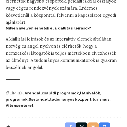
elérhetők nagyobb csoportok, például iskolai osztályok
vagy céges rendezvények számára. Érdemes
közvetlenül a központtal felvenni a kapcsolatot egyedi
ajánlatért.
Milyen nyelven érhetők el a kiállítási leírások?
A kiállítási leírások és az interaktív elemek általában
norvég és angol nyelven is elérhetők, hogy a
nemzetközi látogatók is teljes mértékben élvezhessék
az élményt. A tudományos kommunikátorok is gyakran
beszélnek angolul.
CÍMKÉK
Arendal
családi programok
látnivalók
programok
Sørlandet
tudományos központ
turizmus
Vitensenteret