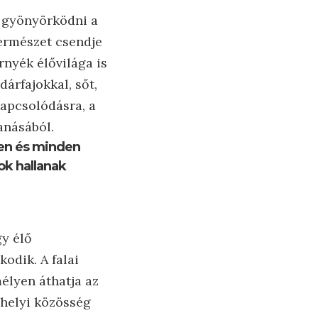
k gyönyörködni a
 természet csendje
rnyék élővilága is
árfajokkal, sőt,
kapcsolódásra, a
anásából.
ben és minden
ok hallanak
y élő
odik. A falai
élyen áthatja az
 helyi közösség