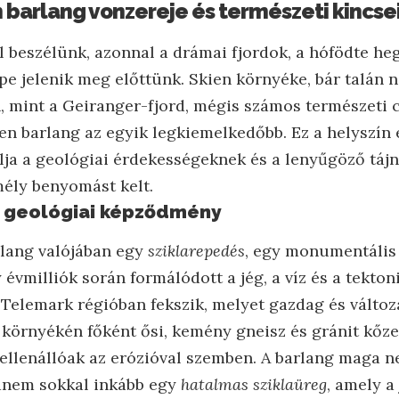
 barlang vonzereje és természeti kincse
 beszélünk, azonnal a drámai fjordok, a hófödte he
épe jelenik meg előttünk. Skien környéke, bár talán
, mint a Geiranger-fjord, mégis számos természeti c
en barlang az egyik legkiemelkedőbb. Ez a helyszín
lja a geológiai érdekességeknek és a lenyűgöző táj
ély benyomást kelt.
 geológiai képződmény
lang valójában egy
sziklarepedés
, egy monumentális
évmilliók során formálódott a jég, a víz és a tekton
a Telemark régióban fekszik, melyet gazdag és válto
g környékén főként ősi, kemény gneisz és gránit kőz
ellenállóak az erózióval szemben. A barlang maga n
anem sokkal inkább egy
hatalmas sziklaüreg
, amely a