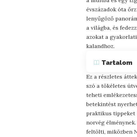
a múltba és egy iz
évszázadok óta őrzi
lenyűgöző panorámá
a világba, és fedez
azokat a gyakorlat
kalandhoz.
Tartalom
Ez a részletes átte
szó a tökéletes útv
teheti emlékezetes
betekintést nyerhe
praktikus tippeket
norvég élménynek. K
feltölti, miközben 