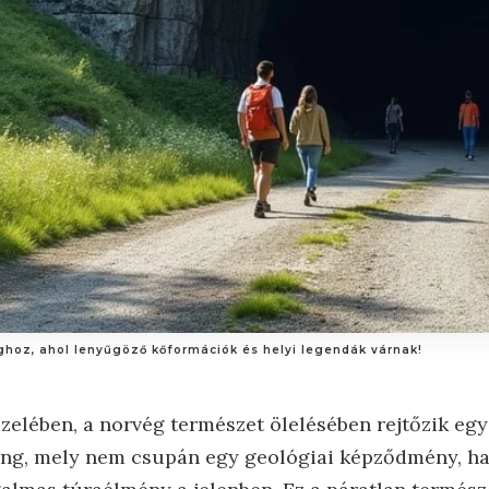
ghoz, ahol lenyűgöző kőformációk és helyi legendák várnak!
zelében, a norvég természet ölelésében rejtőzik egy
ang, mely nem csupán egy geológiai képződmény, h