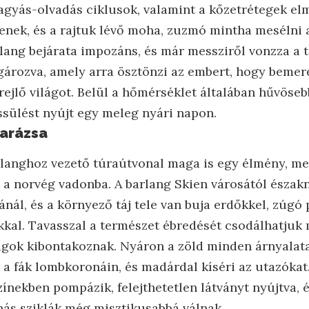
fagyás-olvadás ciklusok, valamint a kőzetrétegek el
tlenek, és a rajtuk lévő moha, zuzmó mintha mesélni 
lang bejárata impozáns, és már messziről vonzza a te
gározva, amely arra ösztönzi az embert, hogy bemer
rejlő világot. Belül a hőmérséklet általában hűvöseb
ssülést nyújt egy meleg nyári napon.
varázsa
langhoz vezető túraútvonal maga is egy élmény, me
t a norvég vadonba. A barlang Skien városától észak
nál, és a környező táj tele van buja erdőkkel, zúgó
kkal. Tavasszal a természet ébredését csodálhatjuk 
ágok kibontakoznak. Nyáron a zöld minden árnyalata
a fák lombkoronáin, és madárdal kíséri az utazókat. 
ínekben pompázik, felejthetetlen látványt nyújtva, 
hás sziklák még misztikusabbá válnak.