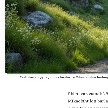
Csatlakozz egy izgalmas túrához a Mikaelshulen barlan
Skien városának kö
Mikaelshulen barl