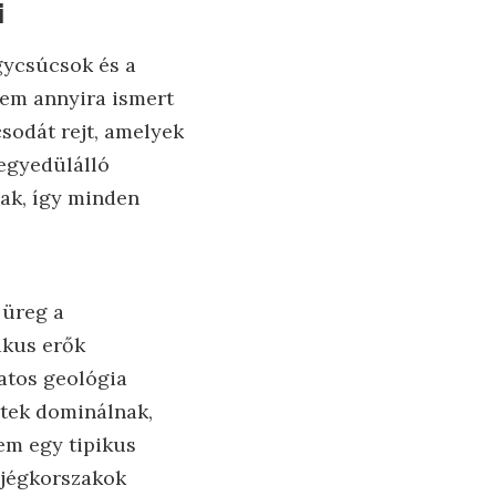
i
gycsúcsok és a
 nem annyira ismert
sodát rejt, amelyek
 egyedülálló
nak, így minden
 üreg a
ikus erők
zatos geológia
etek dominálnak,
em egy tipikus
 jégkorszakok