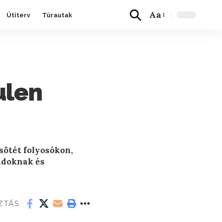
Aa
Útiterv
Túrautak
ulen
 sötét folyosókon,
ádoknak és
ZTÁS