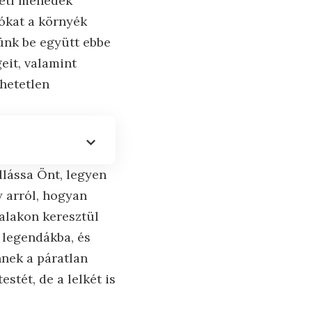
zeti menedék
tókat a környék
ünk be együtt ebbe
geit, valamint
thetetlen
llássa Önt, legyen
y arról, hogyan
dalakon keresztül
 legendákba, és
nek a páratlan
stét, de a lelkét is