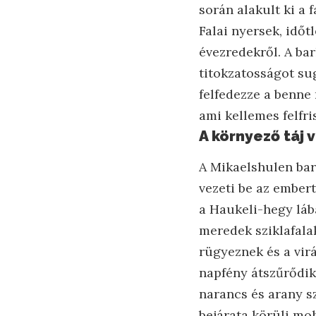
során alakult ki a 
Falai nyersek, idő
évezredekről. A bar
titokzatosságot su
felfedezze a benne 
ami kellemes felfri
A környező táj 
A Mikaelshulen bar
vezeti be az ember
a Haukeli-hegy lábá
meredek sziklafala
rügyeznek és a vir
napfény átszűrődik 
narancs és arany sz
bejárata körüli mo