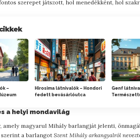
ontos szerepet játszott, hol menedékként, hol szakr
cikkek
ók –
Hirosima látnivalók – Hondori
Genf látniva
 Múzeum
fedett bevásárlóutca
Természett
és a helyi mondavilág
, amely magyarul Mihály barlangját jelenti, önmag
szerint a barlangot
Szent Mihály arkangyalról nevezt