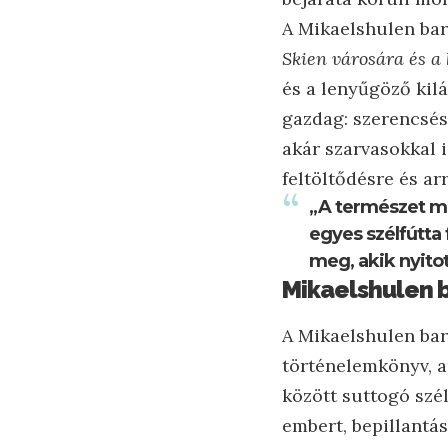
A Mikaelshulen bar
Skien városára és a
és a lenyűgöző kilá
gazdag: szerencsés
akár szarvasokkal i
feltöltődésre és a
„A természet m
egyes szélfútta 
meg, akik nyitot
Mikaelshulen 
A Mikaelshulen bar
történelemkönyv, a
között suttogó szé
embert, bepillantás