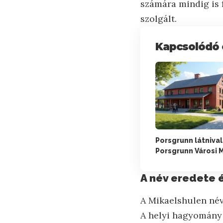
számára mindig is f
szolgált.
Kapcsolódó 
Porsgrunn látnival
Porsgrunn Városi
A név eredete 
A Mikaelshulen név
A helyi hagyomány 