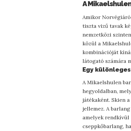
A Mikaelshulen
Amikor Norvégiáról
tiszta vizű tavak k
nemzetközi szinten
közül a Mikaelshul
kombinációját kíná
látogató számára m
Egy különleges
A Mikaelshulen bar
hegyoldalban, mely 
játékaként. Skien 
jellemez. A barlan
amelyek rendkívül 
cseppkőbarlang, h