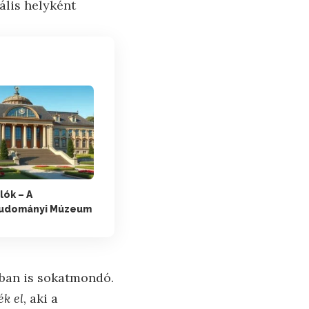
ális helyként
lók – A
udományi Múzeum
ában is sokatmondó.
ék el
, aki a