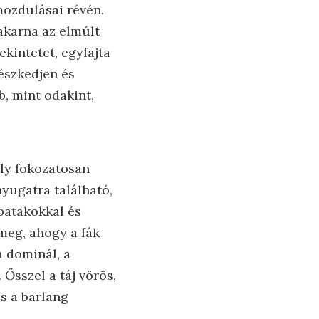
mozdulásai révén.
akarna az elmúlt
kintetet, egyfajta
észkedjen és
b, mint odakint,
ly fokozatosan
nyugatra található,
 patakokkal és
meg, ahogy a fák
 dominál, a
Ősszel a táj vörös,
és a barlang