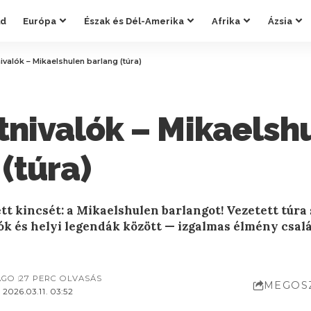
ld
Európa
Észak és Dél-Amerika
Afrika
Ázsia
nivalók – Mikaelshulen barlang (túra)
tnivalók – Mikaelsh
(túra)
ett kincsét: a Mikaelshulen barlangot! Vezetett túra
k és helyi legendák között — izgalmas élmény csal
AGO
27 PERC OLVASÁS
MEGOS
026.03.11. 03:52