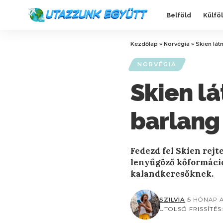
Belföld
Külfö
Kezdőlap
»
Norvégia
»
Skien lát
NORVÉGIA
Skien lá
barlang 
Fedezd fel Skien rejt
lenyűgöző kőformáció
kalandkeresőknek.
SZILVIA
5 HÓNAP 
UTOLSÓ FRISSÍTÉS: 2