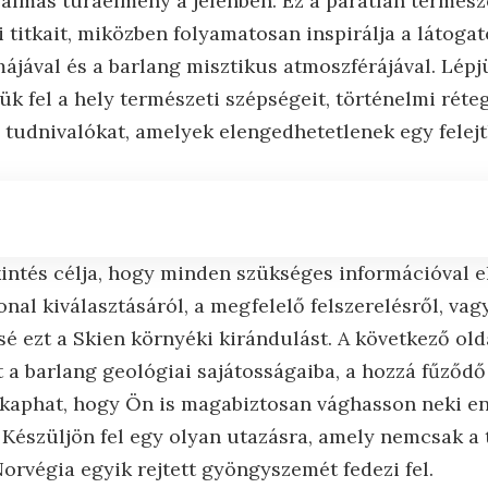
galmas túraélmény a jelenben. Ez a páratlan termés
 titkait, miközben folyamatosan inspirálja a látoga
jával és a barlang misztikus atmoszférájával. Lépj
zük fel a hely természeti szépségeit, történelmi réte
i tudnivalókat, amelyek elengedhetetlenek egy felej
kintés célja, hogy minden szükséges információval e
onal kiválasztásáról, a megfelelő felszerelésről, vag
sé ezt a Skien környéki kirándulást. A következő ol
t a barlang geológiai sajátosságaiba, a hozzá fűződő
 kaphat, hogy Ön is magabiztosan vághasson neki en
észüljön fel egy olyan utazásra, amely nemcsak a te
Norvégia egyik rejtett gyöngyszemét fedezi fel.