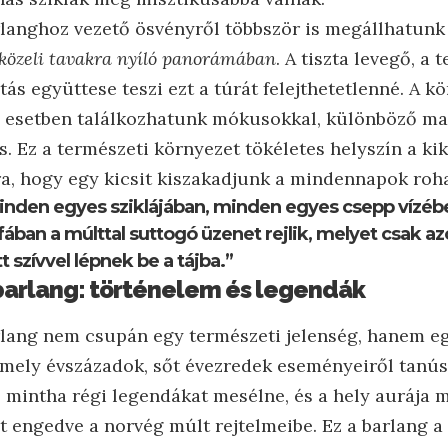
langhoz vezető ösvényről többször is megállhatun
 közeli tavakra nyíló panorámában
. A tiszta levegő, a
tás együttese teszi ezt a túrát felejthetetlenné. A kö
 esetben találkozhatunk mókusokkal, különböző mad
s. Ez a természeti környezet tökéletes helyszín a ki
rra, hogy egy kicsit kiszakadjunk a mindennapok roh
inden egyes sziklájában, minden egyes csepp vízé
fában a múlttal suttogó üzenet rejlik, melyet csak az
t szívvel lépnek be a tájba.”
barlang: történelem és legendák
lang nem csupán egy természeti jelenség, hanem eg
mely évszázadok, sőt évezredek eseményeiről tanúsk
l mintha régi legendákat mesélne, és a hely aurája m
t engedve a norvég múlt rejtelmeibe. Ez a barlang a