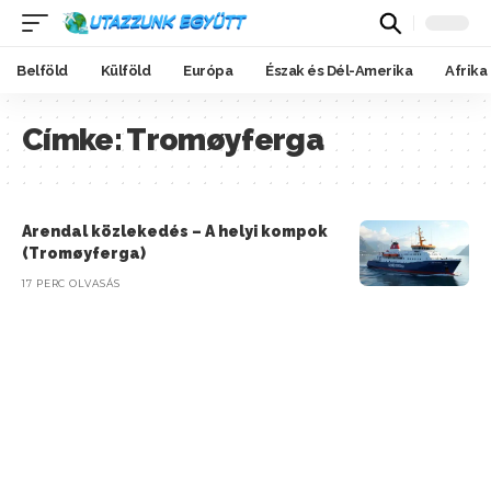
Belföld
Külföld
Európa
Észak és Dél-Amerika
Afrika
Címke:
Tromøyferga
Arendal közlekedés – A helyi kompok
(Tromøyferga)
17 PERC OLVASÁS