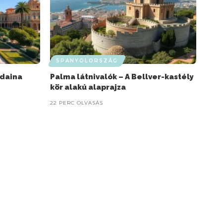
SPANYOLORSZÁG
udaina
Palma látnivalók – A Bellver-kastély
kör alakú alaprajza
22 PERC OLVASÁS