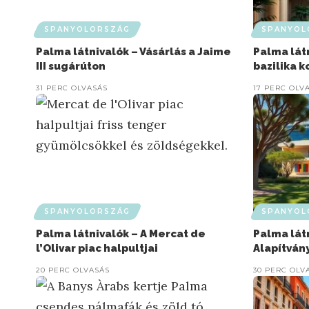
SPANYOLORSZÁG
SPANYOL
Palma látnivalók – Vásárlás a Jaime
Palma lát
III sugárúton
bazilika k
31 PERC OLVASÁS
17 PERC OLV
SPANYOLORSZÁG
SPANYOL
Palma látnivalók – A Mercat de
Palma lát
l’Olivar piac halpultjai
Alapítván
20 PERC OLVASÁS
30 PERC OLV