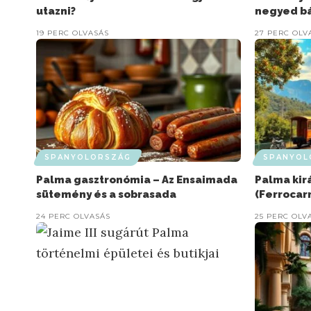
utazni?
negyed bá
19 PERC OLVASÁS
27 PERC OLV
SPANYOLORSZÁG
SPANYOL
Palma gasztronómia – Az Ensaimada
Palma kir
sütemény és a sobrasada
(Ferrocarr
24 PERC OLVASÁS
25 PERC OLV