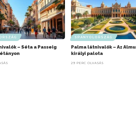
ORSZÁG
SPANYOLORSZÁG
nivalók – Séta a Passeig
Palma látnivalók – Az Alm
sétányon
királyi palota
ASÁS
29 PERC OLVASÁS