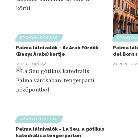
SPANYOLORSZÁG
SPANYOL
Palma látnivalók – Az Arab Fürdők
Palma lát
(Banys Àrabs) kertje
del Born 
34 PERC OLVASÁS
24 PERC OLV
SPANYOLORSZÁG
Palma látnivalók – La Seu, a gótikus
katedrális a tengerparton