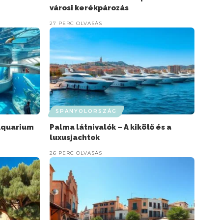
városi kerékpározás
27 PERC OLVASÁS
SPANYOLORSZÁG
 Aquarium
Palma látnivalók – A kikötő és a
luxusjachtok
26 PERC OLVASÁS