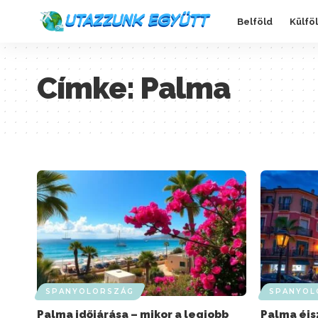
Belföld
Külfö
Címke:
Palma
SPANYOLORSZÁG
SPANYOL
Palma időjárása – mikor a legjobb
Palma éjs