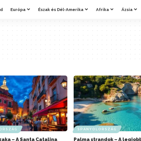
ld
Európa
Észak és Dél-Amerika
Afrika
Ázsia
ORSZÁG
SPANYOLORSZÁG
zaka – A Santa Catalina
Palma strandok – A legjob