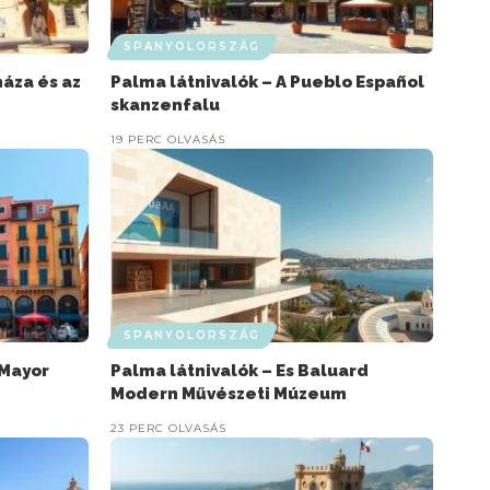
SPANYOLORSZÁG
háza és az
Palma látnivalók – A Pueblo Español
skanzenfalu
19 PERC OLVASÁS
SPANYOLORSZÁG
 Mayor
Palma látnivalók – Es Baluard
Modern Művészeti Múzeum
23 PERC OLVASÁS