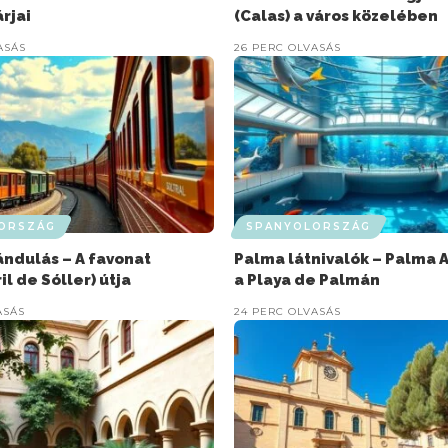
rjai
(Calas) a város közelében
ASÁS
26 PERC OLVASÁS
ORSZÁG
SPANYOLORSZÁG
ándulás – A favonat
Palma látnivalók – Palma
il de Sóller) útja
a Playa de Palmán
ASÁS
24 PERC OLVASÁS