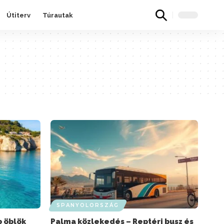
Útiterv
Túrautak
SPANYOLORSZÁG
b öblök
Palma közlekedés – Reptéri busz és