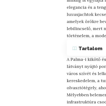
mindig is egyfajta 
elegancia és a teng
luxusjachtok kecse
amelyek örökre bev
lebilincselő, mert
történelem, a mode
Tartalom
A Palma-i kikötő é
látványt nyújtó po
város szívét és lel
kereskedelem, a tur
olvasztótégely, ah
Mélyebben belemer
infrastruktúra csod