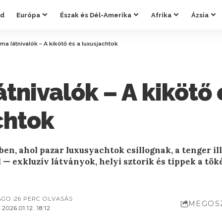
ld
Európa
Észak és Dél-Amerika
Afrika
Ázsia
ma látnivalók – A kikötő és a luxusjachtok
tnivalók – A kikötő 
chtok
ben, ahol pazar luxusyachtok csillognak, a tenger il
— exkluzív látványok, helyi sztorik és tippek a tök
AGO
26 PERC OLVASÁS
MEGOS
026.01.12. 18:12