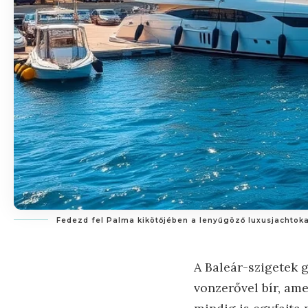
Fedezd fel Palma kikötőjében a lenyűgöző luxusjachtoka
A Baleár-szigetek
vonzerővel bír, am