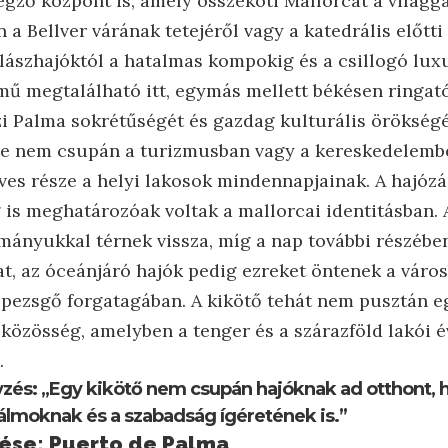
egző központ is, amely összeköti Mallorcát a világga
 a Bellver várának tetejéről vagy a katedrális előtti 
alászhajóktól a hatalmas kompokig és a csillogó lux
mű megtalálható itt, egymás mellett békésen ringató
i Palma sokrétűségét és gazdag kulturális örökségé
ge nem csupán a turizmusban vagy a kereskedelembe
ves része a helyi lakosok mindennapjainak. A hajózá
is meghatározóak voltak a mallorcai identitásban. 
kmányukkal térnek vissza, míg a nap további részéb
at, az óceánjáró hajók pedig ezreket öntenek a város
pezsgő forgatagában. A kikötő tehát nem pusztán eg
közösség, amelyben a tenger és a szárazföld lakói 
.
zés: „Egy kikötő nem csupán hajóknak ad otthont,
álmoknak és a szabadság ígéretének is.”
rése: Puerto de Palma