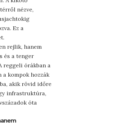
l. A kikötő
térről nézve,
usjachtokig
zva. Ez a
t.
n rejlik, hanem
s és a tenger
A reggeli órákban a
en a kompok hozzák
ba, akik rövid időre
y infrastruktúra,
évszázadok óta
 hanem