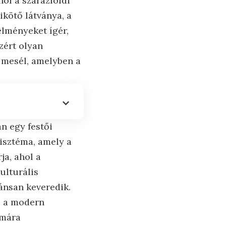
hol a szárazföldi
ikötő látványa, a
élményeket ígér,
zért olyan
 mesél, amelyben a
n egy festői
isztéma, amely a
ja, ahol a
ulturális
ánsan keveredik.
, a modern
ámára