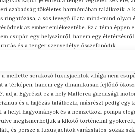
mágikus kaput jelentett a tenger végtelen kékjére, a
eri szabadság tökéletes harmóniában találkozik. A k
s ringatózása, a sós levegő illata mind-mind olyan 
ésődnek az ember emlékezetébe. Ez a téma éppen e
 nem csupán egy helyszínről, hanem egy életérzésről
rnitás és a tenger szenvedélye összefonódik.
s a mellette sorakozó luxusjachtok világa nem csupá
nt a térképen, hanem egy dinamikusan fejlődő ökosz
két adja. Egyrészt ez a hely Mallorca gazdasági motor
izmus és a hajózás találkozik, másrészt pedig egy k
ol a helyi hagyományok és a nemzetközi pompa eleg
ülve megismerhetjük a kikötő történelmi gyökereit
áit, és persze a luxusjachtok varázslatos, sokak sz