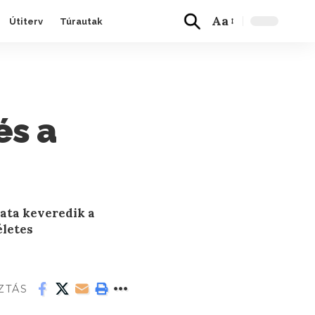
Aa
Útiterv
Túrautak
és a
lata keveredik a
életes
ZTÁS