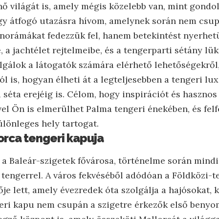
nő világát is, amely mégis közelebb van, mint gondo
egy átfogó utazásra hívom, amelynek során nem csu
orámákat fedezzük fel, hanem betekintést nyerhet
a jachtélet rejtelmeibe, és a tengerparti sétány lük
lgálok a látogatók számára elérhető lehetőségekről
ról is, hogyan élheti át a legteljesebben a tengeri lu
 séta erejéig is. Célom, hogy inspirációt és hasznos
el Ön is elmerülhet Palma tengeri énekében, és fel
ülönleges hely tartogat.
rca tengeri kapuja
 a Baleár-szigetek fővárosa, történelme során mindi
a tengerrel. A város fekvéséből adódóan a Földközi-t
je lett, amely évezredek óta szolgálja a hajósokat,
geri kapu nem csupán a szigetre érkezők első beny