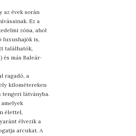
y az évek során
ívásainak. Ez a
skedelmi zóna, ahol
 luxushajók is,
t találhatók,
a) és más Baleár-
l ragadó, a
ely kilométereken
 tengeri látványba.
, amelyek
 élettel,
yaránt élvezik a
ogatja arcukat. A