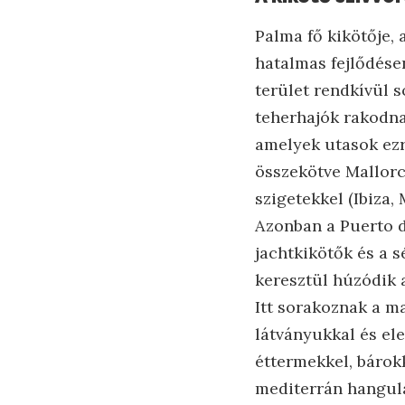
Palma fő kikötője,
hatalmas fejlődése
terület rendkívül s
teherhajók rakodna
amelyek utasok ezre
összekötve Mallorcá
szigetekkel (Ibiza,
Azonban a Puerto d
jachtkikötők és a s
keresztül húzódik a
Itt sorakoznak a m
látványukkal és ele
éttermekkel, bárokk
mediterrán hangulat