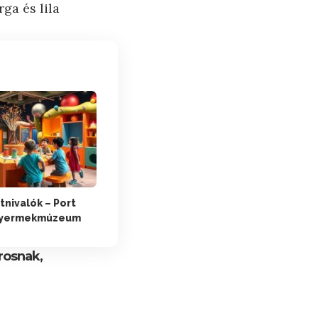
ga és lila
tnivalók – Port
Gyermekmúzeum
rosnak,