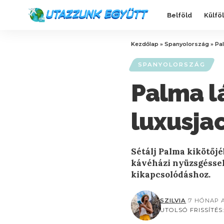
Belföld
Külfö
Kezdőlap
»
Spanyolország
»
Pal
SPANYOLORSZÁG
Palma lá
luxusja
Sétálj Palma kikötőjé
kávéházi nyüzsgéssel 
kikapcsolódáshoz.
SZILVIA
7 HÓNAP 
UTOLSÓ FRISSÍTÉS: 2