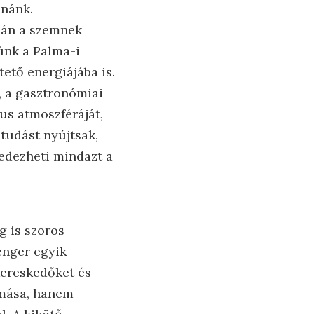
lnánk.
pán a szemnek
ünk a Palma-i
tető energiájába is.
, a gasztronómiai
xus atmoszféráját,
 tudást nyújtsak,
fedezheti mindazt a
g is szoros
enger egyik
 kereskedőket és
omása, hanem