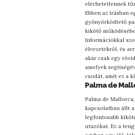
elérhetetlennek tű
Ebben az írásban 
gyönyörködtető pan
kikötő működésébe, 
Információkkal szo
élvezetekről, és ar
akár csak egy rövid
amelyek segítségév
csodát, amit ez a k
Palma de Mallo
Palma de Mallorca,
kapcsolatban állt 
legfontosabb kikötő
utazókat. Ez a ten