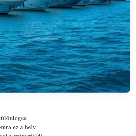
különleges
omra ez a hely