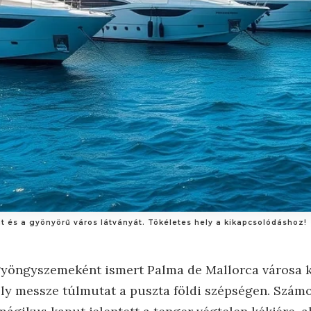
t és a gyönyörű város látványát. Tökéletes hely a kikapcsolódáshoz!
 gyöngyszemeként ismert Palma de Mallorca városa 
ely messze túlmutat a puszta földi szépségen. Szám