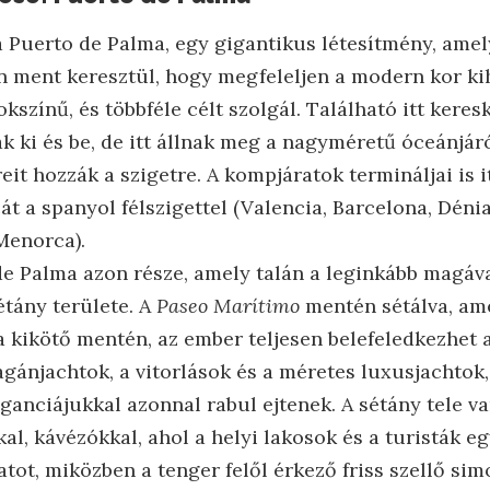
 a Puerto de Palma, egy gigantikus létesítmény, amel
n ment keresztül, hogy megfeleljen a modern kor kih
okszínű, és többféle célt szolgál. Található itt kere
k ki és be, de itt állnak meg a nagyméretű óceánjáró
it hozzák a szigetre. A kompjáratok termináljai is it
t a spanyol félszigettel (Valencia, Barcelona, Déni
 Menorca).
e Palma azon része, amely talán a leginkább magáva
étány területe. A
Paseo Marítimo
mentén sétálva, am
 kikötő mentén, az ember teljesen belefeledkezhet a
agánjachtok, a vitorlások és a méretes luxusjachtok
ganciájukkal azonnal rabul ejtenek. A sétány tele van
al, kávézókkal, ahol a helyi lakosok és a turisták eg
ot, miközben a tenger felől érkező friss szellő sim