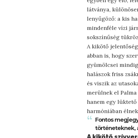
egyben egy élő, lél
látványa, különösen
lenyűgöző: a kis h
mindenféle vízi jár
sokszínűség tükröz
A kikötő jelentősé
abban is, hogy szer
gyümölcsei mindig 
halászok friss zsá
és viszik az utasok
merülnek el Palma 
hanem egy lüktető 
harmóniában élnek
Fontos megjegy
történeteknek, 
A kikötő szívve