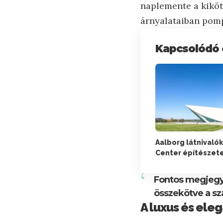
naplemente a kiköt
árnyalataiban pomp
Kapcsolódó 
Aalborg látnivalók
Center építészet
Fontos megjegyz
összekötve a szá
A luxus és ele