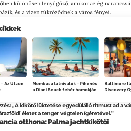
őben különösen lenyűgöző, amikor az ég narancssár
ázik, és a vízen tükröződnek a város fényei.
cikkek
 – Az Utzon
Mombasa látnivalók – Pihenés
Baltimore lá
e
a Diani Beach fehér homokján
Discovery 
és: „A kikötő lüktetése egyedülálló ritmust ad a vá
razföldi életet a tenger végtelen ígéretével.”
gancia otthona: Palma jachtkikötői