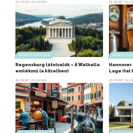
20 PERC OLVASÁS
33 PERC OLV
NÉMETORSZÁG
NÉMETOR
Regensburg látnivalók – A Walhalla
Hannover 
emlékmű (a közelben)
Lage ital
18 PERC OLVASÁS
25 PERC OLV