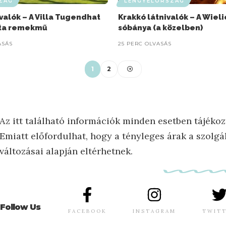
ZÁG
LENGYELORSZÁG
valók – A Villa Tugendhat
Krakkó látnivalók – A Wieli
ta remekmű
sóbánya (a közelben)
ASÁS
25 PERC OLVASÁS
1
2
Az itt található információk minden esetben tájékoz
Emiatt előfordulhat, hogy a tényleges árak a szolgál
változásai alapján eltérhetnek.
Follow Us
FACEBOOK
INSTAGRAM
TWIT