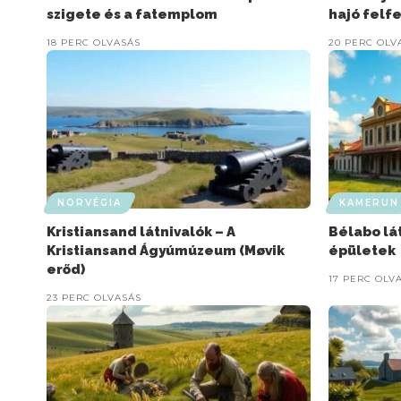
szigete és a fatemplom
hajó felf
18 PERC OLVASÁS
20 PERC OLV
NORVÉGIA
KAMERUN
Kristiansand látnivalók – A
Bélabo lát
Kristiansand Ágyúmúzeum (Møvik
épületek
erőd)
17 PERC OLV
23 PERC OLVASÁS