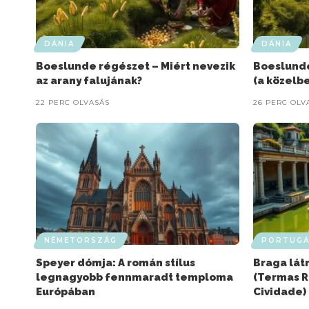
DÁNIA
DÁNIA
Boeslunde régészet – Miért nevezik
Boeslunde
az arany falujának?
(a közelb
22 PERC OLVASÁS
26 PERC OLV
NÉMETORSZÁG
PORTUGÁ
Speyer dómja: A román stílus
Braga lát
legnagyobb fennmaradt temploma
(Termas R
Európában
Cividade)