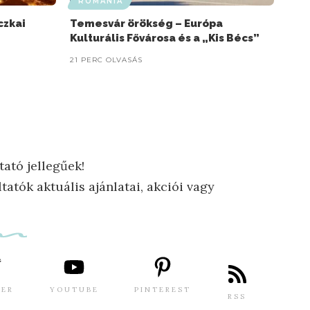
ROMÁNIA
czkai
Temesvár örökség – Európa
Kulturális Fővárosa és a „Kis Bécs”
21 PERC OLVASÁS
tató jellegűek!
tatók aktuális ajánlatai, akciói vagy
TER
YOUTUBE
PINTEREST
RSS