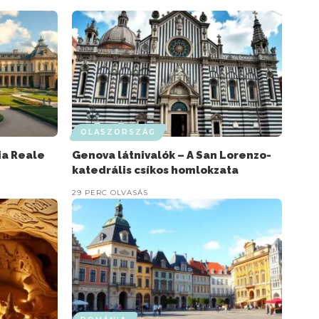
OLASZORSZÁG
ia Reale
Genova látnivalók – A San Lorenzo-
katedrális csíkos homlokzata
29 PERC OLVASÁS