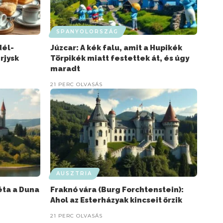
SPANYOLORSZÁG
dél-
Júzcar: A kék falu, amit a Hupikék
rjysk
Törpikék miatt festettek át, és úgy
maradt
21 PERC OLVASÁS
AUSZTRIA
éta a Duna
Fraknó vára (Burg Forchtenstein):
Ahol az Esterházyak kincseit őrzik
21 PERC OLVASÁS