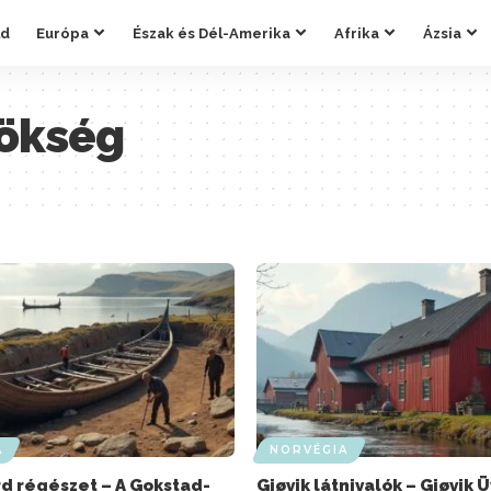
ld
Európa
Észak és Dél-Amerika
Afrika
Ázsia
rökség
A
NORVÉGIA
d régészet – A Gokstad-
Gjøvik látnivalók – Gjøvik