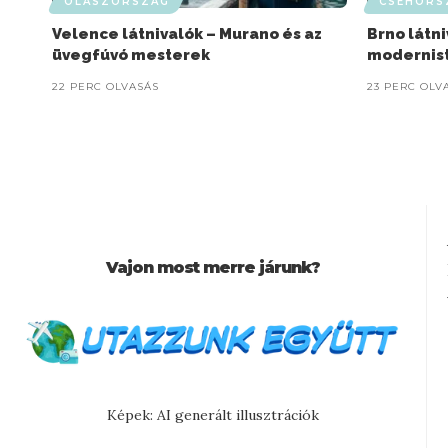
OLASZORSZÁG
CSEHORS
Velence látnivalók – Murano és az
Brno látni
üvegfúvó mesterek
modernis
22 PERC OLVASÁS
23 PERC OLV
Vajon most merre járunk?
Képek: AI generált illusztrációk