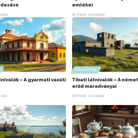
edezése
emlékei
ASÁS
30 PERC OLVASÁS
KAMERUN
nivalók – A gyarmati vasúti
Tibati látnivalók – A néme
erőd maradványai
ASÁS
23 PERC OLVASÁS