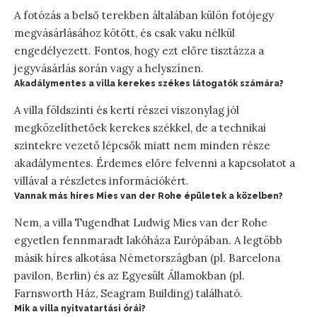
A fotózás a belső terekben általában külön fotójegy
megvásárlásához kötött, és csak vaku nélkül
engedélyezett. Fontos, hogy ezt előre tisztázza a
jegyvásárlás során vagy a helyszínen.
Akadálymentes a villa kerekes székes látogatók számára?
A villa földszinti és kerti részei viszonylag jól
megközelíthetőek kerekes székkel, de a technikai
szintekre vezető lépcsők miatt nem minden része
akadálymentes. Érdemes előre felvenni a kapcsolatot a
villával a részletes információkért.
Vannak más híres Mies van der Rohe épületek a közelben?
Nem, a villa Tugendhat Ludwig Mies van der Rohe
egyetlen fennmaradt lakóháza Európában. A legtöbb
másik híres alkotása Németországban (pl. Barcelona
pavilon, Berlin) és az Egyesült Államokban (pl.
Farnsworth Ház, Seagram Building) található.
Mik a villa nyitvatartási órái?