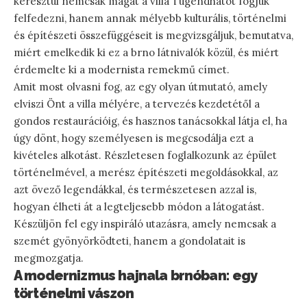
keresztül nemcsak magát a villa Tugendhatot fogjuk
felfedezni, hanem annak mélyebb kulturális, történelmi
és építészeti összefüggéseit is megvizsgáljuk, bemutatva,
miért emelkedik ki ez a brno látnivalók közül, és miért
érdemelte ki a modernista remekmű címet.
Amit most olvasni fog, az egy olyan útmutató, amely
elviszi Önt a villa mélyére, a tervezés kezdetétől a
gondos restaurációig, és hasznos tanácsokkal látja el, ha
úgy dönt, hogy személyesen is megcsodálja ezt a
kivételes alkotást. Részletesen foglalkozunk az épület
történelmével, a merész építészeti megoldásokkal, az
azt övező legendákkal, és természetesen azzal is,
hogyan élheti át a legteljesebb módon a látogatást.
Készüljön fel egy inspiráló utazásra, amely nemcsak a
szemét gyönyörködteti, hanem a gondolatait is
megmozgatja.
A modernizmus hajnala brnóban: egy
történelmi vászon