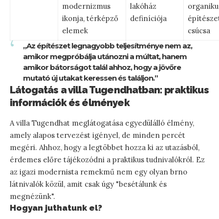
modernizmus
lakóház
organiku
ikonja, térképző
definíciója
építésze
elemek
csúcsa
„Az építészet legnagyobb teljesítménye nem az,
amikor megpróbálja utánozni a múltat, hanem
amikor bátorságot talál ahhoz, hogy a jövőre
mutató új utakat keressen és találjon.”
Látogatás a villa Tugendhatban: praktikus
információk és élmények
A villa Tugendhat meglátogatása egyedülálló élmény,
amely alapos tervezést igényel, de minden percét
megéri. Ahhoz, hogy a legtöbbet hozza ki az utazásból,
érdemes előre tájékozódni a praktikus tudnivalókról. Ez
az igazi modernista remekmű nem egy olyan brno
látnivalók közül, amit csak úgy "besétálunk és
megnézünk".
Hogyan juthatunk el?