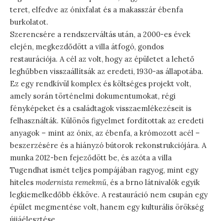
teret, elfedve az ónixfalat és a makasszár ébenfa
burkolatot.
Szerencsére a rendszerváltás után, a 2000-es évek
elején, megkezdődött a villa átfogó, gondos
restaurációja. A cél az volt, hogy az épületet a lehető
leghűbben visszaállítsák az eredeti, 1930-as állapotába.
Ez egy rendkívül komplex és költséges projekt volt,
amely során történelmi dokumentumokat, régi
fényképeket és a családtagok visszaemlékezéseit is
felhasználták. Különös figyelmet fordítottak az eredeti
anyagok – mint az ónix, az ébenfa, a krómozott acél –
beszerzésére és a hiányzó bútorok rekonstrukciójára. A
munka 2012-ben fejeződött be, és azóta a villa
Tugendhat ismét teljes pompájában ragyog, mint egy
hiteles
modernista remekmű
, és a brno látnivalók egyik
legkiemelkedőbb ékköve. A restauráció nem csupán egy
épület megmentése volt, hanem egy kulturális örökség
újjáélesztése.