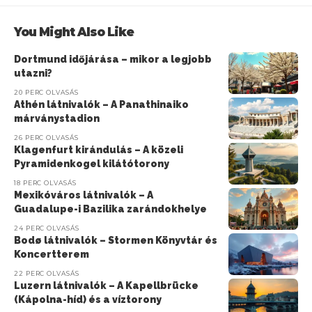
You Might Also Like
Dortmund időjárása – mikor a legjobb
utazni?
20 PERC OLVASÁS
Athén látnivalók – A Panathinaiko
márványstadion
26 PERC OLVASÁS
Klagenfurt kirándulás – A közeli
Pyramidenkogel kilátótorony
18 PERC OLVASÁS
Mexikóváros látnivalók – A
Guadalupe-i Bazilika zarándokhelye
24 PERC OLVASÁS
Bodø látnivalók – Stormen Könyvtár és
Koncertterem
22 PERC OLVASÁS
Luzern látnivalók – A Kapellbrücke
(Kápolna-híd) és a víztorony