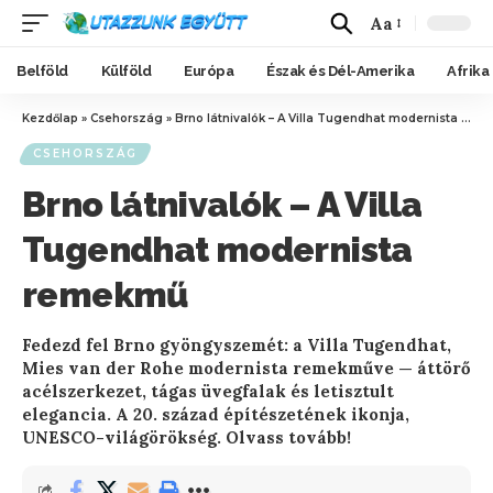
Aa
Belföld
Külföld
Európa
Észak és Dél-Amerika
Afrika
Kezdőlap
»
Csehország
»
Brno látnivalók – A Villa Tugendhat modernista remekmű
CSEHORSZÁG
Brno látnivalók – A Villa
Tugendhat modernista
remekmű
Fedezd fel Brno gyöngyszemét: a Villa Tugendhat,
Mies van der Rohe modernista remekműve — áttörő
acélszerkezet, tágas üvegfalak és letisztult
elegancia. A 20. század építészetének ikonja,
UNESCO-világörökség. Olvass tovább!