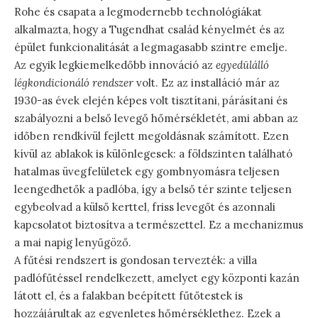
Rohe és csapata a legmodernebb technológiákat
alkalmazta, hogy a Tugendhat család kényelmét és az
épület funkcionalitását a legmagasabb szintre emelje.
Az egyik legkiemelkedőbb innováció az
egyedülálló
légkondicionáló rendszer
volt. Ez az installáció már az
1930-as évek elején képes volt tisztítani, párásítani és
szabályozni a belső levegő hőmérsékletét, ami abban az
időben rendkívül fejlett megoldásnak számított. Ezen
kívül az ablakok is különlegesek: a földszinten található
hatalmas üvegfelületek egy gombnyomásra teljesen
leengedhetők a padlóba, így a belső tér szinte teljesen
egybeolvad a külső kerttel, friss levegőt és azonnali
kapcsolatot biztosítva a természettel. Ez a mechanizmus
a mai napig lenyűgöző.
A fűtési rendszert is gondosan tervezték: a villa
padlófűtéssel rendelkezett, amelyet egy központi kazán
látott el, és a falakban beépített fűtőtestek is
hozzájárultak az egyenletes hőmérséklethez. Ezek a