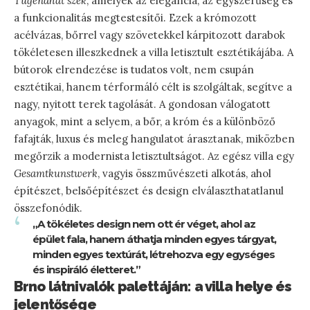
Tugendhat szék
, amelyek az elegancia, az egyszerűség és
a funkcionalitás megtestesítői. Ezek a krómozott
acélvázas, bőrrel vagy szövetekkel kárpitozott darabok
tökéletesen illeszkednek a villa letisztult esztétikájába. A
bútorok elrendezése is tudatos volt, nem csupán
esztétikai, hanem térformáló célt is szolgáltak, segítve a
nagy, nyitott terek tagolását. A gondosan válogatott
anyagok, mint a selyem, a bőr, a króm és a különböző
fafajták, luxus és meleg hangulatot árasztanak, miközben
megőrzik a modernista letisztultságot. Az egész villa egy
Gesamtkunstwerk
, vagyis összművészeti alkotás, ahol
építészet, belsőépítészet és design elválaszthatatlanul
összefonódik.
„A tökéletes design nem ott ér véget, ahol az
épület fala, hanem áthatja minden egyes tárgyat,
minden egyes textúrát, létrehozva egy egységes
és inspiráló életteret.”
Brno látnivalók palettáján: a villa helye és
jelentősége