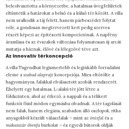
beleolvasztotta a környezetbe, a hatalmas üvegfelületek
eltüntetik a határokat a belső és a külső tér között. A villa
nem uralkodik a táj felett, hanem párbeszédet folytat
vele, a gondosan megtervezett kert pedig szerves
részét képezi az építészeti kompozíciónak. A napfény
áramlása és az évszakok változása folyamatosan új arcát
mutatja a háznak, élővé és lélegzővé téve azt.
Az innovatív térkoncepció
A villa Tugendhat legismertebb és leginkább forradalmi
eleme a
szabad alaprajz
koncepciója. Mies eltörölte a
hagyományos, falakkal elválasztott szobák rendszerét.
Ehelyett egy hatalmas, L-alakú tér jött létre a
földszinten, ahol az étkező, a nappali és a télikert
funkciói fluid módon egymásba olvadnak. A tér tagolását
nem falak, hanem elegáns, szabadon álló oszlopok, ritka
anyagokból készült válaszfalak – mint az
ónixfal
és a
makasszár ébenfa
burkolat – és egyedi bútorok oldják