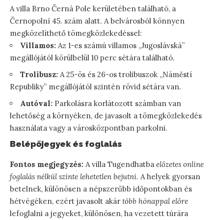
A villa Brno Černá Pole kerületében található, a
Černopolní 45. szám alatt. A belvárosból könnyen
megközelíthető tömegközlekedéssel:
Villamos:
Az 1-es számú villamos „Jugoslávská”
megállójától körülbelül 10 perc sétára található.
Trolibusz:
A 25-ös és 26-os trolibuszok „Náměstí
Republiky” megállójától szintén rövid sétára van.
Autóval:
Parkolásra korlátozott számban van
lehetőség a környéken, de javasolt a tömegközlekedés
használata vagy a városközpontban parkolni.
Belépőjegyek és foglalás
Fontos megjegyzés:
A villa Tugendhatba
előzetes online
foglalás nélkül szinte lehetetlen bejutni
. A helyek gyorsan
betelnek, különösen a népszerűbb időpontokban és
hétvégéken, ezért javasolt akár
több hónappal előre
lefoglalni a jegyeket, különösen, ha vezetett túrára