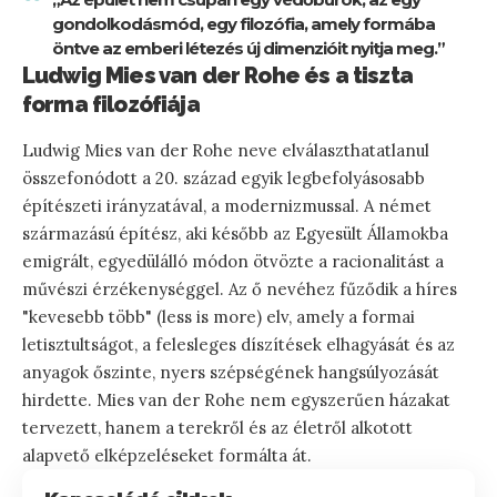
gondolkodásmód, egy filozófia, amely formába
öntve az emberi létezés új dimenzióit nyitja meg.”
Ludwig Mies van der Rohe és a tiszta
forma filozófiája
Ludwig Mies van der Rohe neve elválaszthatatlanul
összefonódott a 20. század egyik legbefolyásosabb
építészeti irányzatával, a modernizmussal. A német
származású építész, aki később az Egyesült Államokba
emigrált, egyedülálló módon ötvözte a racionalitást a
művészi érzékenységgel. Az ő nevéhez fűződik a híres
"kevesebb több" (less is more) elv, amely a formai
letisztultságot, a felesleges díszítések elhagyását és az
anyagok őszinte, nyers szépségének hangsúlyozását
hirdette. Mies van der Rohe nem egyszerűen házakat
tervezett, hanem a terekről és az életről alkotott
alapvető elképzeléseket formálta át.