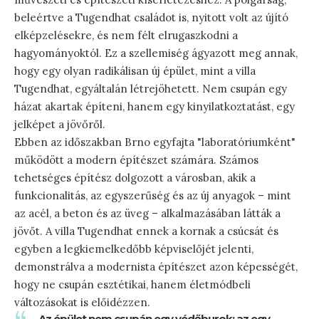
beleértve a Tugendhat családot is, nyitott volt az újító
elképzelésekre, és nem félt elrugaszkodni a
hagyományoktól. Ez a szellemiség ágyazott meg annak,
hogy egy olyan radikálisan új épület, mint a villa
Tugendhat, egyáltalán létrejöhetett. Nem csupán egy
házat akartak építeni, hanem egy kinyilatkoztatást, egy
jelképet a jövőről.
Ebben az időszakban Brno egyfajta "laboratóriumként"
működött a modern építészet számára. Számos
tehetséges építész dolgozott a városban, akik a
funkcionalitás, az egyszerűség és az új anyagok – mint
az acél, a beton és az üveg – alkalmazásában látták a
jövőt. A villa Tugendhat ennek a kornak a csúcsát és
egyben a legkiemelkedőbb képviselőjét jelenti,
demonstrálva a modernista építészet azon képességét,
hogy ne csupán esztétikai, hanem életmódbeli
változásokat is előidézzen.
„Az épület nem csupán egy védőburok; az egy