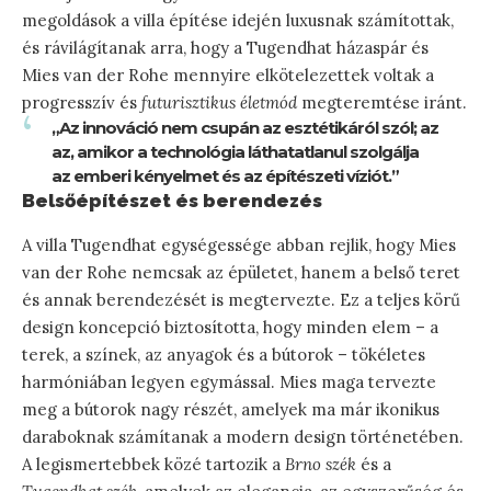
megoldások a villa építése idején luxusnak számítottak,
és rávilágítanak arra, hogy a Tugendhat házaspár és
Mies van der Rohe mennyire elkötelezettek voltak a
progresszív és
futurisztikus életmód
megteremtése iránt.
„Az innováció nem csupán az esztétikáról szól; az
az, amikor a technológia láthatatlanul szolgálja
az emberi kényelmet és az építészeti víziót.”
Belsőépítészet és berendezés
A villa Tugendhat egységessége abban rejlik, hogy Mies
van der Rohe nemcsak az épületet, hanem a belső teret
és annak berendezését is megtervezte. Ez a teljes körű
design koncepció biztosította, hogy minden elem – a
terek, a színek, az anyagok és a bútorok – tökéletes
harmóniában legyen egymással. Mies maga tervezte
meg a bútorok nagy részét, amelyek ma már ikonikus
daraboknak számítanak a modern design történetében.
A legismertebbek közé tartozik a
Brno szék
és a