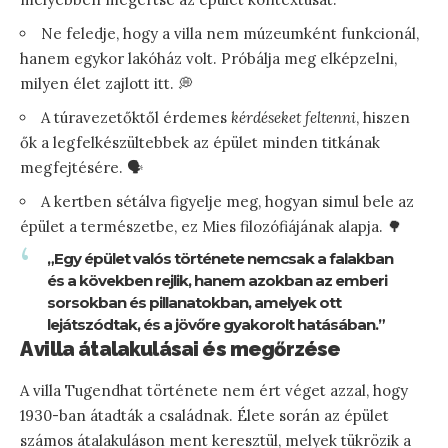
Ne feledje, hogy a villa nem múzeumként funkcionál,
hanem egykor lakóház volt. Próbálja meg elképzelni,
milyen élet zajlott itt. 💭
A túravezetőktől érdemes
kérdéseket feltenni
, hiszen
ők a legfelkészültebbek az épület minden titkának
megfejtésére. 🗣️
A kertben sétálva figyelje meg, hogyan simul bele az
épület a természetbe, ez Mies filozófiájának alapja. 🌳
„Egy épület valós története nemcsak a falakban
és a kövekben rejlik, hanem azokban az emberi
sorsokban és pillanatokban, amelyek ott
lejátszódtak, és a jövőre gyakorolt hatásában.”
A villa átalakulásai és megőrzése
A villa Tugendhat története nem ért véget azzal, hogy
1930-ban átadták a családnak. Élete során az épület
számos átalakuláson ment keresztül, melyek tükrözik a