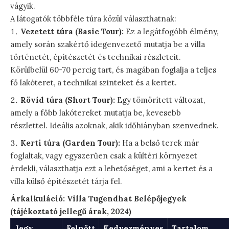
vágyik.
A látogatók többféle túra közül választhatnak:
Vezetett túra (Basic Tour):
Ez a legátfogóbb élmény,
amely során szakértő idegenvezető mutatja be a villa
történetét, építészetét és technikai részleteit.
Körülbelül 60-70 percig tart, és magában foglalja a teljes
fő lakóteret, a technikai szinteket és a kertet.
Rövid túra (Short Tour):
Egy tömörített változat,
amely a főbb lakótereket mutatja be, kevesebb
részlettel. Ideális azoknak, akik időhiányban szenvednek.
Kerti túra (Garden Tour):
Ha a belső terek már
foglaltak, vagy egyszerűen csak a kültéri környezet
érdekli, választhatja ezt a lehetőséget, ami a kertet és a
villa külső építészetét tárja fel.
Árkalkuláció: Villa Tugendhat Belépőjegyek
(tájékoztató jellegű árak, 2024)
Jegy
Felnőtt
Kedvezményes
Tartalom