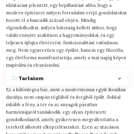
időutazást jelentett, egy bepillantást abba, hogy a
modern építészet milyen forradalmi erejű gondolatokat
hozott el a huszadik század elején. Mindig
elgondolkodtat, milyen bátorság kellett ahhoz, hogy
valaki ennyire szakítson a hagyományokkal, és egy
teljesen újfajta életérzést, funkcionalitást valósítson
meg. Nem egyszerűen egy épület, hanem egy filozófia,
egy életforma manifesztációja, amely a mai napig képes
inspirálni és elvarázsolni.
Tartalom
Ez a különleges ház, mint a modernizmus egyik ikonikus
darabja, nem csupán téglából és üvegből épült. Sokkal
inkább a fény, a tér és az anyagok páratlan
harmóniájáról tanúskodik, egy olyan építészeti
gondolkodásról, amely gyökeresen megváltoztatta a
terekről alkotott elképzeléseinket. Ezen az utazáson