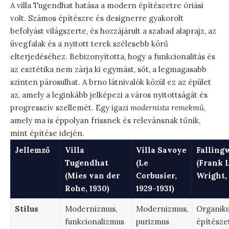
A villa Tugendhat hatása a modern építészetre óriási
volt. Számos építészre és designerre gyakorolt
befolyást világszerte, és hozzájárult a szabad alaprajz, az
üvegfalak és a nyitott terek szélesebb körű
elterjedéséhez. Bebizonyította, hogy a funkcionalitás és
az esztétika nem zárja ki egymást, sőt, a legmagasabb
szinten párosulhat. A brno látnivalók közül ez az épület
az, amely a leginkább jelképezi a város nyitottságát és
progresszív szellemét. Egy igazi
modernista remekmű
,
amely ma is éppolyan frissnek és relevánsnak tűnik,
mint építése idején.
Jellemző
Villa
Villa Savoye
Falling
Tugendhat
(Le
(Frank 
(Mies van der
Corbusier,
Wright, 
Rohe, 1930)
1929-1931)
Stílus
Modernizmus,
Modernizmus,
Organik
funkcionalizmus
purizmus
építésze