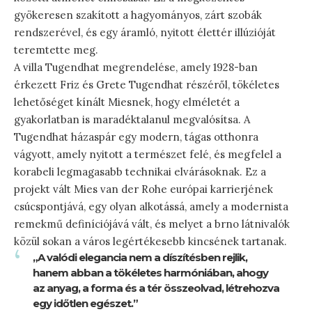
gyökeresen szakított a hagyományos, zárt szobák
rendszerével, és egy áramló, nyitott élettér illúzióját
teremtette meg.
A villa Tugendhat megrendelése, amely 1928-ban
érkezett Friz és Grete Tugendhat részéről, tökéletes
lehetőséget kínált Miesnek, hogy elméletét a
gyakorlatban is maradéktalanul megvalósítsa. A
Tugendhat házaspár egy modern, tágas otthonra
vágyott, amely nyitott a természet felé, és megfelel a
korabeli legmagasabb technikai elvárásoknak. Ez a
projekt vált Mies van der Rohe európai karrierjének
csúcspontjává, egy olyan alkotássá, amely a modernista
remekmű definíciójává vált, és melyet a brno látnivalók
közül sokan a város legértékesebb kincsének tartanak.
„A valódi elegancia nem a díszítésben rejlik,
hanem abban a tökéletes harmóniában, ahogy
az anyag, a forma és a tér összeolvad, létrehozva
egy időtlen egészet.”