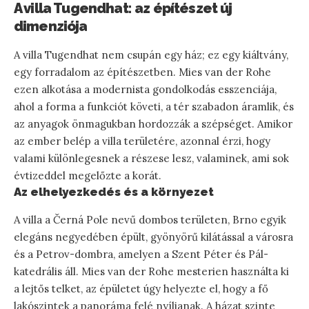
A villa Tugendhat: az építészet új
dimenziója
A villa Tugendhat nem csupán egy ház; ez egy kiáltvány,
egy forradalom az építészetben. Mies van der Rohe
ezen alkotása a modernista gondolkodás esszenciája,
ahol a forma a funkciót követi, a tér szabadon áramlik, és
az anyagok önmagukban hordozzák a szépséget. Amikor
az ember belép a villa területére, azonnal érzi, hogy
valami különlegesnek a részese lesz, valaminek, ami sok
évtizeddel megelőzte a korát.
Az elhelyezkedés és a környezet
A villa a Černá Pole nevű dombos területen, Brno egyik
elegáns negyedében épült, gyönyörű kilátással a városra
és a Petrov-dombra, amelyen a Szent Péter és Pál-
katedrális áll. Mies van der Rohe mesterien használta ki
a lejtős telket, az épületet úgy helyezte el, hogy a fő
lakószintek a panoráma felé nyíljanak. A házat szinte