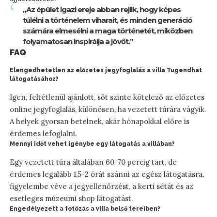
„Az épület igazi ereje abban rejlik, hogy képes
túlélni a történelem viharait, és minden generáció
számára elmesélni a maga történetét, miközben
folyamatosan inspirálja a jövőt.”
FAQ
Elengedhetetlen az előzetes jegyfoglalás a villa Tugendhat
látogatásához?
Igen, feltétlenül ajánlott, sőt szinte kötelező az előzetes
online jegyfoglalás, különösen, ha vezetett túrára vágyik.
A helyek gyorsan betelnek, akár hónapokkal előre is
érdemes lefoglalni.
Mennyi időt vehet igénybe egy látogatás a villában?
Egy vezetett túra általában 60-70 percig tart, de
érdemes legalább 1,5-2 órát szánni az egész látogatásra,
figyelembe véve a jegyellenőrzést, a kerti sétát és az
esetleges múzeumi shop látogatást.
Engedélyezett a fotózás a villa belső tereiben?