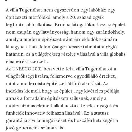
A villa Tugendhat nem egyszerűen egy lakóház; egy
építészeti mérföldkő, amely a 20. század egyik
legfontosabb alkotása. Brnóba látogatóknak ez az épület
nem csupán egy látványosság, hanem egy zarándokhely,
amely a modern építészet iránt érdeklődők számára
kihagyhatatlan. Jelentősége messze túlmutat a régió
határain, és a
világörökség részévé
válásával a villa globális
elismerést szerzett.
Az UNESCO 2001-ben vette fel a villa Tugendhatot a
világörökségi listára, felismerve egyedülálló értékét,
mint a modernista építészet úttörő alkotását. Az
indoklás kiemeli, hogy az épület „egy kivételes példája
annak a forradalmi építészeti stílusnak, amely a
modernizmus elemeit alkalmazta a terek, anyagok és
funkciók innovatív felhasználásával”. Ez a státusz
garantálja a villa megőrzését és hozzáférhetőségét a
jövő generációk számára is.