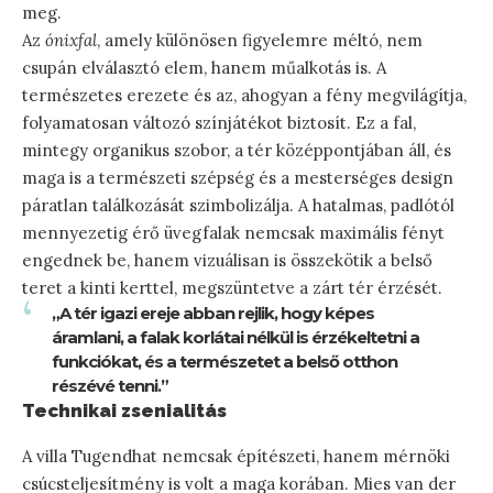
meg.
Az
ónixfal
, amely különösen figyelemre méltó, nem
csupán elválasztó elem, hanem műalkotás is. A
természetes erezete és az, ahogyan a fény megvilágítja,
folyamatosan változó színjátékot biztosít. Ez a fal,
mintegy organikus szobor, a tér középpontjában áll, és
maga is a természeti szépség és a mesterséges design
páratlan találkozását szimbolizálja. A hatalmas, padlótól
mennyezetig érő üvegfalak nemcsak maximális fényt
engednek be, hanem vizuálisan is összekötik a belső
teret a kinti kerttel, megszüntetve a zárt tér érzését.
„A tér igazi ereje abban rejlik, hogy képes
áramlani, a falak korlátai nélkül is érzékeltetni a
funkciókat, és a természetet a belső otthon
részévé tenni.”
Technikai zsenialitás
A villa Tugendhat nemcsak építészeti, hanem mérnöki
csúcsteljesítmény is volt a maga korában. Mies van der