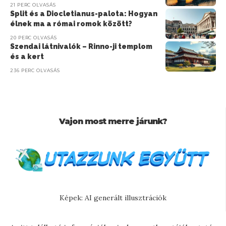
21 PERC OLVASÁS
Split és a Diocletianus-palota: Hogyan
élnek ma a római romok között?
20 PERC OLVASÁS
Szendai látnivalók – Rinno-ji templom
és a kert
236 PERC OLVASÁS
Vajon most merre járunk?
Képek: AI generált illusztrációk