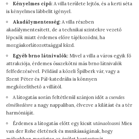
Kényelmes cipő:
A villa területe lejtős, és a kerti séta
is kényelmes lábbelit igényel.
Akadálymentesség:
A villa részben
akadálymentesített, de a technikai szintekre vezető
lépcsők miatt érdemes előre tájékozódni, ha
mozgáskorlátozottsággal küzd.
Egyéb brno látnivalók:
Mivel a villa a város egyik fő
attrakciója, érdemes összekötni más brno látnivalók
felfedezésével. Például a közeli Špilberk vár, vagy a
Szent Péter és Pál-katedrális is könnyen
megközelíthető a villától.
A látogatás során feltétlenül szánjon időt a
csendes
elmélkedésre
a nagy nappaliban, élvezve a kilátást és a tér
harmóniáját.
Érdemes a látogatás előtt egy kicsit
utánaolvasni
Mies
van der Rohe életének és munkásságának, hogy
mélyebben megértse az épület kontextusát.