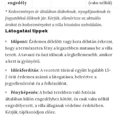
engedély
(vaku nélkül)
* Kedvezményes ár általában diákoknak, nyugdíjasoknak és
fogyatékkal élőknek jár. Kérjük, ellenőrizze az aktuális
árakat és kedvezményeket a villa hivatalos weboldalán.
Látogatási tippek
Időpont:
Érdemes délelőtt vagy kora délután érkezni,
hogy a természetes fény a legszebben mutassa be a villa
tereit. A tavaszi és őszi időszak a legkellemesebb, amikor
a kert is gyönyörű.
Időráfordítás:
A vezetett túrával együtt legalább 1,5-
2 órát érdemes szánni a látogatásra, beleértve a
jegyellenőrzést és a felkészülést.
Fényképezés:
A belső terekben való fotózás
általában külön engedélyhez kötött, és csak vaku nélkül
engedélyezett, a villa állagának védelme érdekében.
Kérjük, tájékozódjon előre.