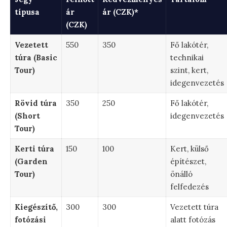
típusa
ár
ár (CZK)*
(CZK)
Vezetett
550
350
Fő lakótér,
túra (Basic
technikai
Tour)
szint, kert,
idegenvezetés
Rövid túra
350
250
Fő lakótér,
(Short
idegenvezetés
Tour)
Kerti túra
150
100
Kert, külső
(Garden
építészet,
Tour)
önálló
felfedezés
Kiegészítő,
300
300
Vezetett túra
fotózási
alatt fotózás