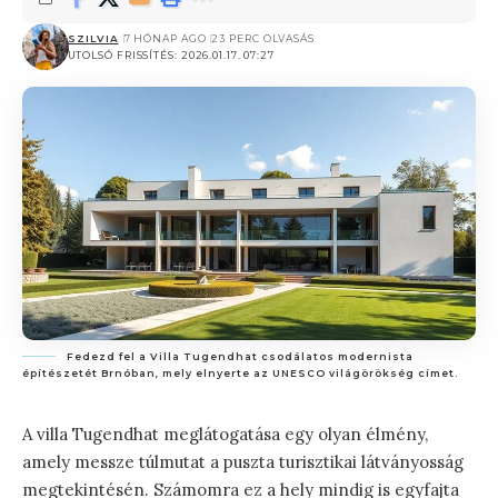
SZILVIA
7 HÓNAP AGO
23 PERC OLVASÁS
UTOLSÓ FRISSÍTÉS: 2026.01.17. 07:27
Fedezd fel a Villa Tugendhat csodálatos modernista
építészetét Brnóban, mely elnyerte az UNESCO világörökség címet.
A villa Tugendhat meglátogatása egy olyan élmény,
amely messze túlmutat a puszta turisztikai látványosság
megtekintésén. Számomra ez a hely mindig is egyfajta