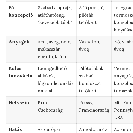
Fő
Szabad alaprajz,
A "5 pontja",
Integrác
koncepció
átláthatóság,
pilóták,
természe
"kevesebb több"
tetőkert
konzolos
kinyúlás
Anyagok
Acél, üveg, ónix,
Vasbeton,
Kő, vasb
makasszár
üveg
üveg
ébenfa, króm
Kulcs
Leengedhető
Pilóta lábak,
Termész
innováció
ablakok,
szabad
anyagok,
légkondicionálás,
homlokzat,
konzolos
ónixfal
tetőkert
teraszok
Helyszín
Brno,
Poissy,
Mill Run,
Csehország
Franciaország
Pennsylv
USA
Hatás
Az európai
A modernista
Az ameri