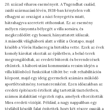
20. század viharos eseményeit. A Tugendhat család,
zsidó származású lévén, 1938-ban kénytelen volt
elhagyni az országot a náci fenyegetés miatt,
hátrahagyva szeretett otthonukat. Ez az esemény
mélyen rányomta bélyegét a villa sorsára, és
megkezdődött egy hosszú, hányattatott időszak.
A második világháború alatt a villát a Gestapo, majd
később a Vörös Hadsereg is birtokba vette. Ezek az évek
komoly károkat okoztak az épületben, a belső terek
megrongálódtak, az eredeti bútorok és berendezések
eltűntek. A háború utáni kommunista rezsim idején a
villa különböző funkciókat töltött be: volt rehabilitációs
központ, majd egy ideig gyermekek számára működő
sportlétesítmény, tornateremként. Ezen időszakban az
eredeti építészeti értékeit alig tartották tiszteletben,
számos átalakítást végeztek rajta, amelyek eltorzították
Mies eredeti vízióját. Például, a nagy nappaliban egy
téglából készült falat építettek, hogy két részre osszák a