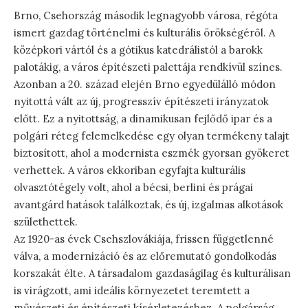
Brno, Csehország második legnagyobb városa, régóta
ismert gazdag történelmi és kulturális örökségéről. A
középkori vártól és a gótikus katedrálistól a barokk
palotákig, a város építészeti palettája rendkívül színes.
Azonban a 20. század elején Brno egyedülálló módon
nyitottá vált az új, progresszív építészeti irányzatok
előtt. Ez a nyitottság, a dinamikusan fejlődő ipar és a
polgári réteg felemelkedése egy olyan termékeny talajt
biztosított, ahol a modernista eszmék gyorsan gyökeret
verhettek. A város ekkoriban egyfajta kulturális
olvasztótégely volt, ahol a bécsi, berlini és prágai
avantgárd hatások találkoztak, és új, izgalmas alkotások
születhettek.
Az 1920-as évek Csehszlovákiája, frissen függetlenné
válva, a modernizáció és az előremutató gondolkodás
korszakát élte. A társadalom gazdaságilag és kulturálisan
is virágzott, ami ideális környezetet teremtett a
művészeti és építészeti kísérletezéshez. A polgárság,