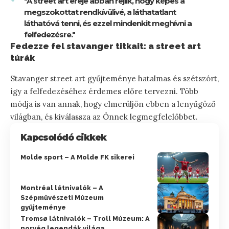
"A street art ereje abban rejlik, hogy képes a
megszokottat rendkívülivé, a láthatatlant
láthatóvá tenni, és ezzel mindenkit meghívni a
felfedezésre."
Fedezze fel stavanger titkait: a street art
túrák
Stavanger street art gyűjteménye hatalmas és szétszórt,
így a felfedezéséhez érdemes előre tervezni. Több
módja is van annak, hogy elmerüljön ebben a lenyűgöző
világban, és kiválassza az Önnek legmegfelelőbbet.
Kapcsolódó cikkek
Molde sport – A Molde FK sikerei
Montréal látnivalók – A
Szépművészeti Múzeum
gyűjteménye
Tromsø látnivalók – Troll Múzeum: A
norvég legendák világa