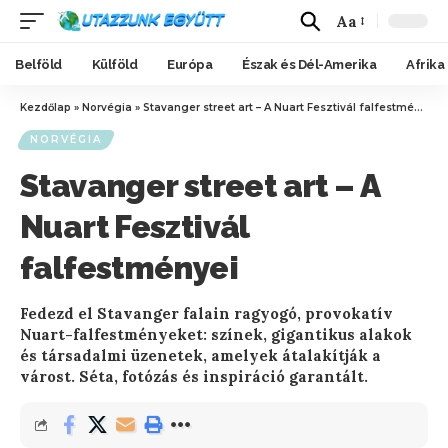
Aa
Belföld
Külföld
Európa
Észak és Dél-Amerika
Afrika
Kezdőlap
»
Norvégia
»
Stavanger street art – A Nuart Fesztivál falfestményei
NORVÉGIA
Stavanger street art – A
Nuart Fesztivál
falfestményei
Fedezd el Stavanger falain ragyogó, provokatív
Nuart-falfestményeket: színek, gigantikus alakok
és társadalmi üzenetek, amelyek átalakítják a
várost. Séta, fotózás és inspiráció garantált.