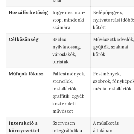
falai
Hozzáférhetőség
Ingyenes, non-
Belépőjegyes,
stop, mindenki
nyitvatartási időhö
számára
kötött
Célközönség
Széles
Művészetkedvelők,
nyilvánosság,
gyűjtők, szakmai
városlakók,
körök
turisták
Műfajok fókusz
Falfestmények,
Festmények,
stencilek,
szobrok, fényképek
installációk,
média installációk
graffitik, egyéb
közterületi
művészet
Interakció a
Szervesen
A műalkotás
környezettel
integrálódik a
általában