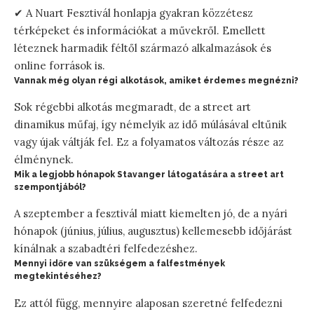
✔ A Nuart Fesztivál honlapja gyakran közzétesz
térképeket és információkat a művekről. Emellett
léteznek harmadik féltől származó alkalmazások és
online források is.
Vannak még olyan régi alkotások, amiket érdemes megnézni?
Sok régebbi alkotás megmaradt, de a street art
dinamikus műfaj, így némelyik az idő múlásával eltűnik
vagy újak váltják fel. Ez a folyamatos változás része az
élménynek.
Mik a legjobb hónapok Stavanger látogatására a street art
szempontjából?
A szeptember a fesztivál miatt kiemelten jó, de a nyári
hónapok (június, július, augusztus) kellemesebb időjárást
kínálnak a szabadtéri felfedezéshez.
Mennyi időre van szükségem a falfestmények
megtekintéséhez?
Ez attól függ, mennyire alaposan szeretné felfedezni