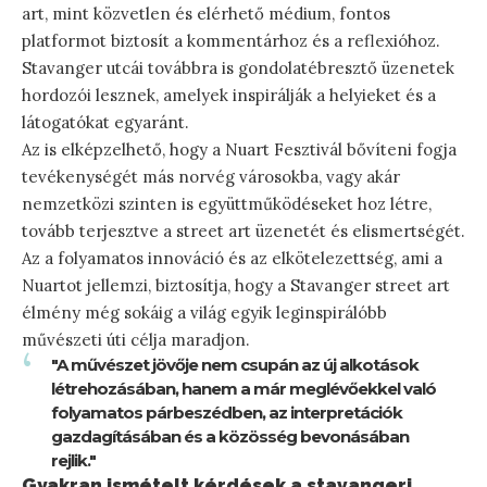
art, mint közvetlen és elérhető médium, fontos
platformot biztosít a kommentárhoz és a reflexióhoz.
Stavanger utcái továbbra is gondolatébresztő üzenetek
hordozói lesznek, amelyek inspirálják a helyieket és a
látogatókat egyaránt.
Az is elképzelhető, hogy a Nuart Fesztivál bővíteni fogja
tevékenységét más norvég városokba, vagy akár
nemzetközi szinten is együttműködéseket hoz létre,
tovább terjesztve a street art üzenetét és elismertségét.
Az a folyamatos innováció és az elkötelezettség, ami a
Nuartot jellemzi, biztosítja, hogy a Stavanger street art
élmény még sokáig a világ egyik leginspirálóbb
művészeti úti célja maradjon.
"A művészet jövője nem csupán az új alkotások
létrehozásában, hanem a már meglévőekkel való
folyamatos párbeszédben, az interpretációk
gazdagításában és a közösség bevonásában
rejlik."
Gyakran ismételt kérdések a stavangeri