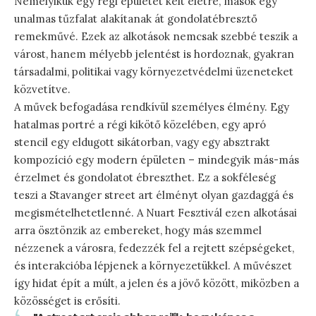
Némelyikük egy régi épületet kelt életre, mások egy
unalmas tűzfalat alakítanak át gondolatébresztő
remekművé. Ezek az alkotások nemcsak szebbé teszik a
várost, hanem mélyebb jelentést is hordoznak, gyakran
társadalmi, politikai vagy környezetvédelmi üzeneteket
közvetítve.
A művek befogadása rendkívül személyes élmény. Egy
hatalmas portré a régi kikötő közelében, egy apró
stencil egy eldugott sikátorban, vagy egy absztrakt
kompozíció egy modern épületen – mindegyik más-más
érzelmet és gondolatot ébreszthet. Ez a sokféleség
teszi a Stavanger street art élményt olyan gazdaggá és
megismételhetetlenné. A Nuart Fesztivál ezen alkotásai
arra ösztönzik az embereket, hogy más szemmel
nézzenek a városra, fedezzék fel a rejtett szépségeket,
és interakcióba lépjenek a környezetükkel. A művészet
így hidat épít a múlt, a jelen és a jövő között, miközben a
közösséget is erősíti.