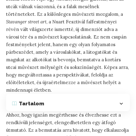
utcák válnak vászonná, és a falak mesélnek
történeteket. Ez a különleges művészeti mozgalom, a
Stavanger street art
, a Nuart Fesztivál falfestményei
révén vált világszerte ismertté, új dimenziót adva a
városi tér és a művészet kapcsolatának. Ez nem csupán
festményeket jelent, hanem egy olyan folyamatos
párbeszédet, amely a városlakókat, a látogatókat és
magukat az alkotókat is bevonja, bemutatva a kortárs
utcai művészet mélységét és sokszínűségét. Képes arra,
hogy megváltoztassa a perspektívákat, feloldja az
előítéleteket, és újraértelmezze a művészet helyét a
mindennapi életben.
Tartalom
Ahhoz, hogy igazán megérthesse és élvezhesse ezt a
rendkívüli jelenséget, elengedhetetlen egy átfogó
útmutató. Ez a bemutatás arra hivatott, hogy elkalauzolja