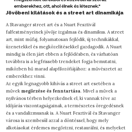
emberekhez, ott, ahol élnek és léteznek."
Jövőbeni kilátások és a street art dinamikája
A Stavanger street art és a Nuart Fesztivál
falfestményeinek jövője izgalmas és dinamikus. A street
art, mint műfaj, folyamatosan fejlődik, új technikákkal,
üzenetekkel és megközelítésekkel gazdagodik. A Nuart
mindig is élen járt ebben a fejlődésben, és várhatóan
továbbra is a legfrissebb trendeket fogja bemutatni,
miközben hű marad alapfilozófiájához: a művészetet az
emberekhez vinni.
Az egyik legnagyobb kihívás a street art esetében a
művek
megőrzése és fenntartása
. Mivel a művek a
nyilvános térben helyezkednek el, ki vannak téve az
időjárás viszontagságainak, a természetes öregedésnek
és a vandalizmusnak is. A Nuart Fesztivál és Stavanger
városa is szembesül azzal a döntéssel, hogy mely
alkotásokat érdemes megőrizni, restaurálni, és melyeket