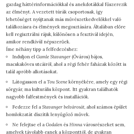
gazdag háttérinformációkkal és anekdotákkal fűszerezik
az élményt. A vezetett túrák csoportosak, így
lehetőséget nyújtanak más művészetkedvelőkkel való
találkozásra és élmények megosztására. Általában előre
kell regisztrálni rájuk, különösen a fesztivál idején,
amikor rendkívül népszerűek.
Íme néhány tipp a felfedezéshez:
Induljon el
Gamle Stavanger
(Óváros) bájos,
macskaköves utcáiról, ahol a régi fehér faházak között is
talál apróbb alkotásokat.
Látogasson el a
Tou Scene
környékére, amely egy régi
sörgyár, ma kulturális központ. Itt gyakran találhatók
nagyobb falfestmények és installációk.
Fedezze fel a
Stavanger belvárosát
, ahol számos épület
homlokzatát díszítik lenyűgöző művek.
Ne felejtse el a
Godalen
és
Hinna
városrészeket sem,
amelyek távolabb esnek a központtól, de gyakran