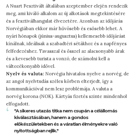
A Nuart Fesztivált általában szeptember elején rendezik
meg, ami kiváló alkalom az új alkotások megtekintésére
és a fesztiválhangulat élvezetére. Azonban az időjárás
Norvégiában ekkor már hűvösebb és esősebb lehet. A
nyári hónapok (június-augusztus) kellemesebb időjárást
kínálnak, ideálisak a szabadtéri sétákhoz és a napfényes
felfedezéshez. Tavasszal és ősszel az alacsonyabb árak
és a kevesebb turista a vonzó, de számolni kell a
változékonyabb idővel.
Nyelv és valuta:
Norvégia hivatalos nyelve a norvég, de
az angol nyelvtudás széles körben elterjedt, így a
kommunikációval nem lesz problémája. A valuta a
norvég korona (NOK). Kártyás fizetés szinte mindenhol
elfogadott.
"A sikeres utazás titka nem csupán a célállomás
kiválasztásában, hanem a gondos
előkészületekben és a váratlan élményekre való
nyitottságban rejlik."