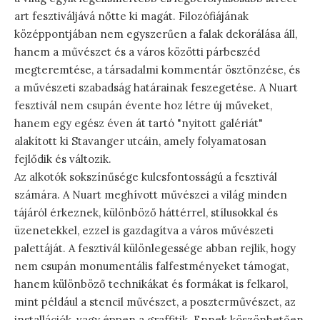
art fesztiváljává nőtte ki magát. Filozófiájának
középpontjában nem egyszerűen a falak dekorálása áll,
hanem a művészet és a város közötti párbeszéd
megteremtése, a társadalmi kommentár ösztönzése, és
a művészeti szabadság határainak feszegetése. A Nuart
fesztivál nem csupán évente hoz létre új műveket,
hanem egy egész éven át tartó "nyitott galériát"
alakított ki Stavanger utcáin, amely folyamatosan
fejlődik és változik.
Az alkotók sokszínűsége kulcsfontosságú a fesztivál
számára. A Nuart meghívott művészei a világ minden
tájáról érkeznek, különböző háttérrel, stílusokkal és
üzenetekkel, ezzel is gazdagítva a város művészeti
palettáját. A fesztivál különlegessége abban rejlik, hogy
nem csupán monumentális falfestményeket támogat,
hanem különböző technikákat és formákat is felkarol,
mint például a stencil művészet, a poszterművészet, az
installációk, vagy éppen a graffitik. Ennek köszönhetően