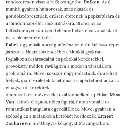
rendszeresen visszatér Stavangerbe,
Dolken
. Az ő
munkái gyakran humorosak, szatirikusak és
gondolatébresztőek, erősen építenek a popkultúrára és
a mindennapi élet abszurditására. Stenciljei és
falfestményei könnyen felismerhetők éles vonalaikról
és találó üzeneteikről.
Pøbel
, egy másik norvég művész, szintén kulcsszerepet
játszott a Nuart történetében. Munkái gyakran
foglalkoznak társadalmi és politikai kérdésekkel,
provokatív módon rávilágítva a modern társadalom
problémáira. Művei sokszor nagy méretűek, és a kihalt
helyek, ipari területek falait díszítik, új értelmet adva az
elhagyatott tereknek.
A nemzetközi művészek közül kiemelkedik például
Miss
Van
, akinek elegáns, nőies figurái, finom vonalai és
romantikus hangulata egyedülállóak. Művei gyakran a
szépség és a melankólia kettősét hordozzák.
Ernest
Zacharevic
is otthagyta kézjegyét Stavangerben.