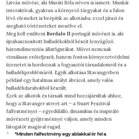
Litván művész, aki Muráti Béla néven is ismert. Munkái
interaktívak, gyakran a környező tárgyakat és a falon
lévő elemeket is beépítik az alkotásba, ezzel játszi és
megható történeteket mesélve el.
Meg kell említeni
Bordalo II
portugál művészt is, aki
újrahasznosított hulladékokból készít lenyűgöző,
háromdimenziós állatfigurákat. Művei nemcsak
vizuálisan erőteljesek, hanem fontos környezetvédelmi
üzenetet is hordoznak a fogyasztói társadalomról és a
hulladékproblémáról. Egyik alkotása Stavangerben
például egy hatalmas sirályt ábrázol, amely valós
hulladékdarabokból készült.
Ezek az alkotók és társaik mind hozzájárultak ahhoz,
hogy a Stavanger street art – a Nuart Fesztivál
falfestményei – egyedülálló, dinamikus és inspiráló
művészeti gyűjteménnyé váljon, amely minden
látogatót magával ragad.
"Minden falfestmény egy ablakkal ér fel a