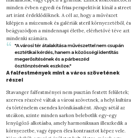
minden évben egyedi és friss perspektívát kínál a street
art iránt érdeklődőknek. A cél az, hogy a művészet
kilépjen a múzeumok és galériák steril környezetéből, és
beágyazódjon a mindennapi életbe, elérhetővé téve azt
mindenki számára.
"A városi tér átalakítása művészettel nem csupán
esztétikai kérdés, hanem a közösségi identitás
megerősítésének és a párbeszéd
ösztönzésének eszköze."
A falfestmények mint a város szövetének
részei
Stavanger falfestményei nem pusztán festett felületek;
szerves részévé váltak a városi szövetnek, a helyi kultúra
és történelem csendes krónikásaiként. Ahogy sétál az
utcákon, szinte minden sarkon belebotlik egy-egy
lenyűgöző alkotásba, amely harmonikusan illeszkedik a
környezetbe, vagy éppen éles kontrasztot képez vele.