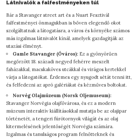
Látnivalók a falfestményeken túl
Bár a Stavanger street art és a Nuart Fesztivál
falfestményei önmagukban is bőven elegendő okot
szolgáltatnak a látogatásra, a város és környéke számos
más izgalmas látnivalót kínál, amelyek gazdagítják az
utazási élményt.
Gamle Stavanger (Óváros):
Ez a gyönyörűen
megőrzött 18. századi negyed fehérre meszelt
faházakkal, macskaköves utcákkal és virágos kertekkel
várja a látogatókat. Érdemes egy nyugodt sétát tenni itt,
és felfedezni az apró galériákat és kézműves boltokat.
Norvég Olajmúzeum (Norsk Oljemuseum):
Stavanger Norvégia olajfővárosa, és ez a modern
múzeum interaktív kiállításokkal mutatja be az olajipar
történetét, a tengeri fúrótornyok világát és az olaj
kitermelésének jelentőségét Norvégia számára.
Izgalmas és tanulságos program felnőtteknek és