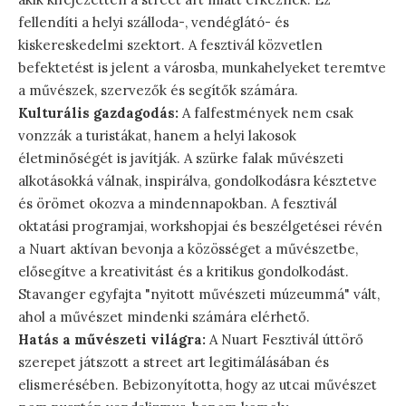
fellendíti a helyi szálloda-, vendéglátó- és
kiskereskedelmi szektort. A fesztivál közvetlen
befektetést is jelent a városba, munkahelyeket teremtve
a művészek, szervezők és segítők számára.
Kulturális gazdagodás:
A falfestmények nem csak
vonzzák a turistákat, hanem a helyi lakosok
életminőségét is javítják. A szürke falak művészeti
alkotásokká válnak, inspirálva, gondolkodásra késztetve
és örömet okozva a mindennapokban. A fesztivál
oktatási programjai, workshopjai és beszélgetései révén
a Nuart aktívan bevonja a közösséget a művészetbe,
elősegítve a kreativitást és a kritikus gondolkodást.
Stavanger egyfajta "nyitott művészeti múzeummá" vált,
ahol a művészet mindenki számára elérhető.
Hatás a művészeti világra:
A Nuart Fesztivál úttörő
szerepet játszott a street art legitimálásában és
elismerésében. Bebizonyította, hogy az utcai művészet