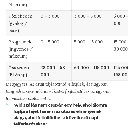
étterem)
Közlekedés
0 – 3 000
3 000 – 5 000
5 000 –
(gyalog /
000
busz)
Programok
0 – 5 000
5 000 – 15 000
15 000 
(ingyenes /
30 000
múzeum)
Összesen
28 000 – 58
63 000 – 115 000
125 00
(Ft/nap)
000
198 00
Megjegyzés: Az árak tájékoztató jellegűek, és nagyban
függnek a szezonól, az előzetes foglalástól és az egyéni
fogyasztási szokásoktól.
"A jó szállás nem csupán egy hely, ahol álomra
hajtja a fejét, hanem az utazás élményének
alapja, ahol feltöltődhet a következő napi
felfedezésekre."