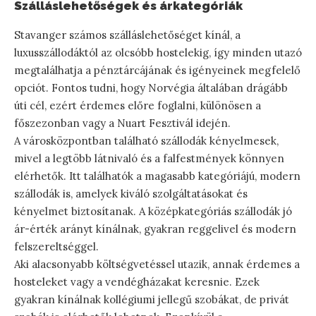
Szálláslehetőségek és árkategóriák
Stavanger számos szálláslehetőséget kínál, a
luxusszállodáktól az olcsóbb hostelekig, így minden utazó
megtalálhatja a pénztárcájának és igényeinek megfelelő
opciót. Fontos tudni, hogy Norvégia általában drágább
úti cél, ezért érdemes előre foglalni, különösen a
főszezonban vagy a Nuart Fesztivál idején.
A városközpontban található szállodák kényelmesek,
mivel a legtöbb látnivaló és a falfestmények könnyen
elérhetők. Itt találhatók a magasabb kategóriájú, modern
szállodák is, amelyek kiváló szolgáltatásokat és
kényelmet biztosítanak. A középkategóriás szállodák jó
ár-érték arányt kínálnak, gyakran reggelivel és modern
felszereltséggel.
Aki alacsonyabb költségvetéssel utazik, annak érdemes a
hosteleket vagy a vendégházakat keresnie. Ezek
gyakran kínálnak kollégiumi jellegű szobákat, de privát