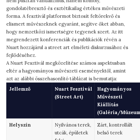
nem pusztán vandalizmus, hanem komoly,
gondolatébresztő és esztétikailag értékes művészeti
forma. A fesztivál platformot biztosít feltörekvő és
elismert művészeknek egyaránt, segítve őket abban,
hogy nemzetközi ismertségre tegyenek szert. Az itt
megrendezett konferenciák és publikációk révén a
Nuart hozzájárul a street art elméleti diskurzusához és
fejlődéséhez.
A Nuart Fesztivál megközelítése számos aspektusban
eltér a hagyományos művészeti eseményektől, amint
azt az alábbi összehasonlító táblázat is bemutatja:
Jellemző
Nuart Fesztivál
Hagyományos
(Street Art)
Művészeti
Kiállítás
(Galéria/Múzeum
Helyszín
Nyilvános terek,
Zárt, kontrollált
utcák, épületek
belső terek