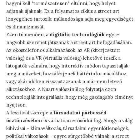
hagyni kell "természetesen" eltűnni, hogy helyet
adjanak újaknak. Ez a folyamatos ciklus a street art
lényegéhez tartozik: múlandósága adja meg egyediségét
és dinamizmusát.
Ezen túlmenően, a
digitális technológiák
egyre
nagyobb szerepet játszanak a street art befogadásában.
Az okostelefonos alkalmazások, az AR (kiterjesztett
valóság) és a VR (virtuális valóság) lehetővé teszik a
látogatók számára, hogy interaktív módon tapasztalják
meg a műveket, hozzáférjenek háttérinformációkhoz,
vagy akár időben visszautazzanak a már nem létező
alkotásokhoz. A Nuart valószínűleg folytatja ezen
technológiák integrálását, hogy még gazdagabb élményt
nyújtson.
A fesztivál szerepe a
társadalmi párbeszéd
ösztönzésében
is várhatóan erősödni fog. Ahogy a világ
kihívásai – klímaváltozás, társadalmi egyenlőtlenségek,
politikai változások – egyre sürgetőbbé válnak, a street