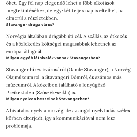
őket. Egy fél nap elegendő lehet a főbb alkotások
megtekintéséhez, de egy-két teljes nap is eltelhet, ha
elmerül a részletekben.
Stavanger drága város?
Norvégia általában drágább úti cél. A szállás, az étkezés
és a közlekedés költségei magasabbak lehetnek az
európai átlagnál.
Milyen egyéb látnivalók vannak Stavangerben?
Stavanger híres óvárosáról (Gamle Stavanger), a Norvég
Olajmúzeumról, a Stavangeri Dómról, és számos más
múzeumról. A közelben található a lenyűgöző
Preikestolen (Szószék-szikla) is.
Milyen nyelven beszélnek Stavangerben?
A hivatalos nyelv a norvég, de az angol nyelvtudás széles
körben elterjedt, így a kommunikációval nem lesz
problémája.