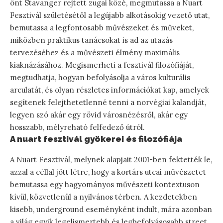
önt Stavanger rejtett zugai közé, megmutassa a Nuart
Fesztivál születésétől a legújabb alkotásokig vezető utat,
bemutassa a legfontosabb művészeket és műveket,
miközben praktikus tanácsokat is ad az utazás
tervezéséhez és a művészeti élmény maximális
kiaknázásához. Megismerheti a fesztivál filozófiáját,
megtudhatja, hogyan befolyásolja a város kulturális
arculatát, és olyan részletes információkat kap, amelyek
segítenek felejthetetlenné tenni a norvégiai kalandját,
legyen szó akár egy rövid városnézésről, akár egy
hosszabb, mélyreható felfedező útról.
A nuart fesztivál gyökerei és filozófiája
A Nuart Fesztivál, melynek alapjait 2001-ben fektették le,
azzal a céllal jött létre, hogy a kortárs utcai művészetet
bemutassa egy hagyományos művészeti kontextuson
kívül, közvetlenül a nyilvános térben. A kezdetekben
kisebb, underground eseményként indult, mára azonban
a világ egyik legelismertebb és legbefolyásosabb street