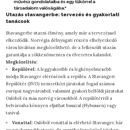
művész gondolataiba és egy tükörrel a
társadalom valóságába."
Utazás stavangerbe: tervezés és gyakorlati
tanácsok
Stavangerbe utazni élmény, amely már a tervezéssel
elkezdődik. Norvégia délnyugati részén elhelyezkedő
város kiválóan megközelíthető, de a felkészült utazás
garantálja a zökkenőmentes és élvezetes kalandot.
Megközelítés:
Repülővel:
A leggyakoribb és legkényelmesebb
módja Stavanger elérésének a repülés. A Stavangeri
Repülőtér (SVG) nemzetközi járatokat fogad számos
európai nagyvárosból, valamint gyakori belföldi járatokat
Oslóból és más norvég városokból. A repülőtérről a
belvárosba könnyen eljuthat busszal (Flybussen) vagy
taxival.
Vonattal:
Oslóból vonattal is elérhető Stavanger, bár
ez egy hosszabb utazás, de cserébe lenyűgöző tájakon