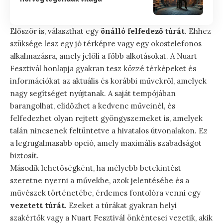
Először is, választhat egy
önálló felfedező túrát
. Ehhez
szüksége lesz egy jó térképre vagy egy okostelefonos
alkalmazásra, amely jelöli a főbb alkotásokat. A Nuart
Fesztivál honlapja gyakran tesz közzé térképeket és
információkat az aktuális és korábbi művekről, amelyek
nagy segítséget nyújtanak. A saját tempójában
barangolhat, elidőzhet a kedvenc műveinél, és
felfedezhet olyan rejtett gyöngyszemeket is, amelyek
talán nincsenek feltüntetve a hivatalos útvonalakon. Ez
a legrugalmasabb opció, amely maximális szabadságot
biztosít.
Második lehetőségként, ha mélyebb betekintést
szeretne nyerni a művekbe, azok jelentésébe és a
művészek történetébe, érdemes fontolóra venni egy
vezetett túrát
. Ezeket a túrákat gyakran helyi
szakértők vagy a Nuart Fesztivál önkéntesei vezetik, akik