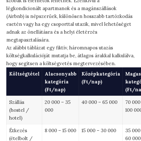
szobák is elérhetők lehetnek. Ezenkívül a
légkondicionált apartmanok és a magánszállások
(Airbnb) is népszerűek, különösen hosszabb tartózkodás
esetén vagy ha egy csoporttal utazik, mivel lehetőséget
adnak az önellátásra és a helyi életérzés
megtapasztalására.
Az alábbi táblázat egy fiktív, háromnapos utazás
költségkalkulációját mutatja be, átlagos árakkal kalkulálva,
hogy segítsen a költségvetés megtervezésében.
Költségtétel
Alacsonyabb
Középkategória
Magas
kategória
(Ft/nap)
kateg
(Ft/nap)
(Ft/na
Szállás
20 000 – 35
40 000 – 65 000
70 000
(hostel /
000
100 00
hotel)
Étkezés
8 000 – 15 000
15 000 – 30 000
35 000
(ételbolt /
60 000