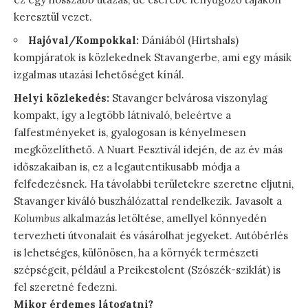
keresztül vezet.
Hajóval/Kompokkal:
Dániából (Hirtshals)
kompjáratok is közlekednek Stavangerbe, ami egy másik
izgalmas utazási lehetőséget kínál.
Helyi közlekedés:
Stavanger belvárosa viszonylag
kompakt, így a legtöbb látnivaló, beleértve a
falfestményeket is, gyalogosan is kényelmesen
megközelíthető. A Nuart Fesztivál idején, de az év más
időszakaiban is, ez a legautentikusabb módja a
felfedezésnek. Ha távolabbi területekre szeretne eljutni,
Stavanger kiváló buszhálózattal rendelkezik. Javasolt a
Kolumbus
alkalmazás letöltése, amellyel könnyedén
tervezheti útvonalait és vásárolhat jegyeket. Autóbérlés
is lehetséges, különösen, ha a környék természeti
szépségeit, például a Preikestolent (Szószék-sziklát) is
fel szeretné fedezni.
Mikor érdemes látogatni?