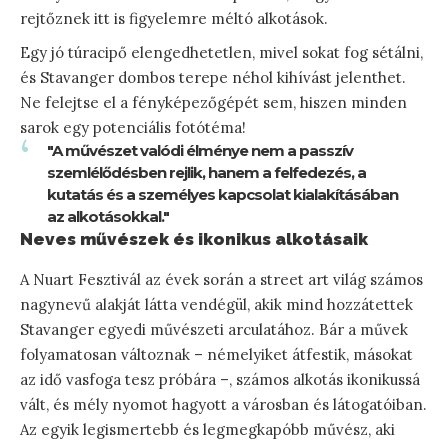
rejtőznek itt is figyelemre méltó alkotások.
Egy jó túracipő elengedhetetlen, mivel sokat fog sétálni,
és Stavanger dombos terepe néhol kihívást jelenthet.
Ne felejtse el a fényképezőgépét sem, hiszen minden
sarok egy potenciális fotótéma!
"A művészet valódi élménye nem a passzív
szemlélődésben rejlik, hanem a felfedezés, a
kutatás és a személyes kapcsolat kialakításában
az alkotásokkal."
Neves művészek és ikonikus alkotásaik
A Nuart Fesztivál az évek során a street art világ számos
nagynevű alakját látta vendégül, akik mind hozzátettek
Stavanger egyedi művészeti arculatához. Bár a művek
folyamatosan változnak – némelyiket átfestik, másokat
az idő vasfoga tesz próbára –, számos alkotás ikonikussá
vált, és mély nyomot hagyott a városban és látogatóiban.
Az egyik legismertebb és legmegkapóbb művész, aki