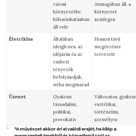
városi
önmagában áll, a
környezetbe,
környezet
kölcsönhatásban
semleges
áll vele
Életciklus
Általában
Hosszú távú
ideiglenes, az
megőrzésre
időjárás és az
tervezett
emberi
tényezők
befolyásolják,
néha megmarad
Üzenet
Gyakran
Változatos, gyakra
társadalmi,
esztétikai,
politikai,
történelmi,
provokatív
személyes
"A művészet akkor éri el valódi erejét, ha kilép a
megszentelt terekből és közvetlenül szól az