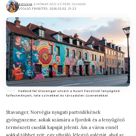
SZILVIA
5 HÓNAP AGO
23 PERC OLVASÁS
UTOLSÓ FRISSÍTÉS: 2026.03.02. 21:23
Fedezd fel Stavanger utcáin a Nuart Fesztivál lenyűgöző
falfestményeit, tele színekkel és társadalmi üzenetekkel.
Stavanger, Norvégia nyugati partvidékének
gyöngyszeme, sokak számára a fjordok és a lenyűgöző
természeti csodák kapuját jelenti. Ám a város ennél
sokkal többet rejt: egy vibráló, lélegző galériát, ahol az