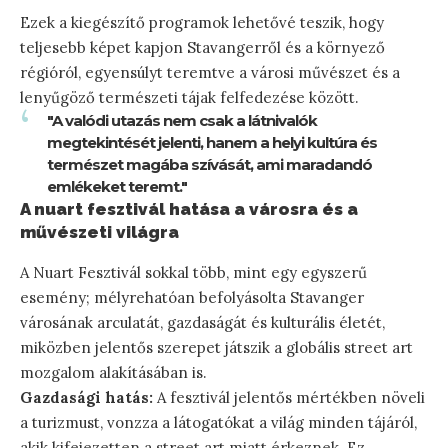
Ezek a kiegészítő programok lehetővé teszik, hogy
teljesebb képet kapjon Stavangerről és a környező
régióról, egyensúlyt teremtve a városi művészet és a
lenyűgöző természeti tájak felfedezése között.
"A valódi utazás nem csak a látnivalók
megtekintését jelenti, hanem a helyi kultúra és
természet magába szívását, ami maradandó
emlékeket teremt."
A nuart fesztivál hatása a városra és a
művészeti világra
A Nuart Fesztivál sokkal több, mint egy egyszerű
esemény; mélyrehatóan befolyásolta Stavanger
városának arculatát, gazdaságát és kulturális életét,
miközben jelentős szerepet játszik a globális street art
mozgalom alakításában is.
Gazdasági hatás:
A fesztivál jelentős mértékben növeli
a turizmust, vonzza a látogatókat a világ minden tájáról,
akik kifejezetten a street art miatt érkeznek. Ez