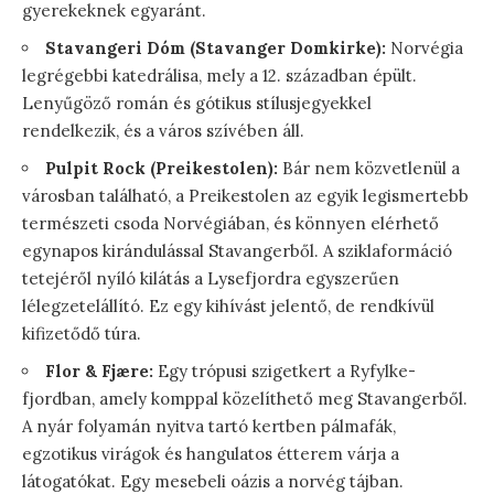
gyerekeknek egyaránt.
Stavangeri Dóm (Stavanger Domkirke):
Norvégia
legrégebbi katedrálisa, mely a 12. században épült.
Lenyűgöző román és gótikus stílusjegyekkel
rendelkezik, és a város szívében áll.
Pulpit Rock (Preikestolen):
Bár nem közvetlenül a
városban található, a Preikestolen az egyik legismertebb
természeti csoda Norvégiában, és könnyen elérhető
egynapos kirándulással Stavangerből. A sziklaformáció
tetejéről nyíló kilátás a Lysefjordra egyszerűen
lélegzetelállító. Ez egy kihívást jelentő, de rendkívül
kifizetődő túra.
Flor & Fjære:
Egy trópusi szigetkert a Ryfylke-
fjordban, amely komppal közelíthető meg Stavangerből.
A nyár folyamán nyitva tartó kertben pálmafák,
egzotikus virágok és hangulatos étterem várja a
látogatókat. Egy mesebeli oázis a norvég tájban.