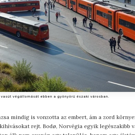
d vasút végállomását ebben a gyönyörű északi városban.
rázsa mindig is vonzotta az embert, ám a zord körny
kihívásokat rejt. Bodø, Norvégia egyik legészakibb 