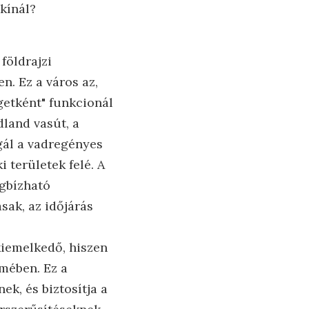
 kínál?
földrajzi
n. Ez a város az,
getként" funkcionál
land vasút, a
lgál a vadregényes
 területek felé. A
egbízható
sak, az időjárás
kiemelkedő, hiszen
lmében. Ez a
ek, és biztosítja a