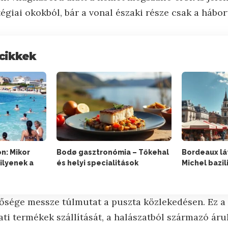
tégiai okokból, bár a vonal északi része csak a hábor
cikkek
n: Mikor
Bodø gasztronómia – Tőkehal
Bordeaux lát
ilyenek a
és helyi specialitások
Michel bazil
tősége messze túlmutat a puszta közlekedésen. Ez a 
ti termékek szállítását, a halászatból származó áruk