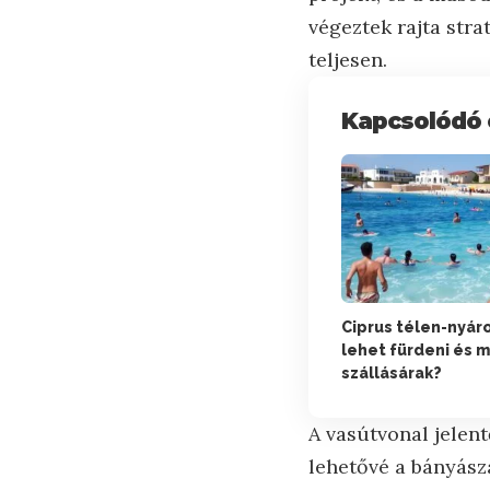
végeztek rajta stra
teljesen.
Kapcsolódó 
Ciprus télen-nyáro
lehet fürdeni és m
szállásárak?
A vasútvonal jelen
lehetővé a bányásza