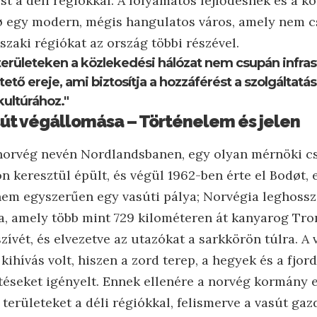
st a déli régiókkal. A folyamatos fejlődésnek és a k
 egy modern, mégis hangulatos város, amely nem c
északi régiókat az ország többi részével.
i területeken a közlekedési hálózat nem csupán infra
ető ereje, ami biztosítja a hozzáférést a szolgáltatá
ultúrához."
út végállomása – Történelem és jelen
norvég nevén Nordlandsbanen, egy olyan mérnöki c
 keresztül épült, és végül 1962-ben érte el Bodøt, ez
l nem egyszerűen egy vasúti pálya; Norvégia leghoss
la, amely több mint 729 kilométeren át kanyarog Tr
zívét, és elvezetve az utazókat a sarkkörön túlra. A
kihívás volt, hiszen a zord terep, a hegyek és a fjor
téseket igényelt. Ennek ellenére a norvég kormány e
 területeket a déli régiókkal, felismerve a vasút gaz