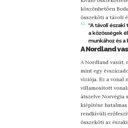
kiváló összekötteté
köszönhetően Bodø
összeköti a távoli 
"A távoli észak
a közösségek élt
munkához és a k
A Nordland vas
A Nordland vasút, 
mint egy évszázadon
víziója. Ez a vona
villamosított vona
átszelve Norvégia s
kiépítése hatalmas 
rendkívüli erőfeszí
összeköti az északi