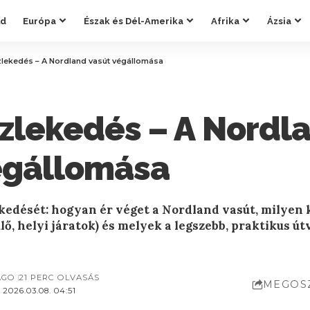
ld
Európa
Észak és Dél-Amerika
Afrika
Ázsia
lekedés – A Nordland vasút végállomása
zlekedés – A Nordl
égállomása
ekedését: hogyan ér véget a Nordland vasút, milyen 
ő, helyi járatok) és melyek a legszebb, praktikus út
AGO
21 PERC OLVASÁS
MEGOS
2026.03.08. 04:51