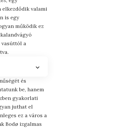
zés
, egy
n elkezdődik valami
n is egy
hogyan működik ez
a kalandvágyó
 vasúttól a
tva.
ínűségét és
utatunk be, hanem
özben gyakorlati
yan juthat el
nleges ez a város a
ünk Bodø izgalmas