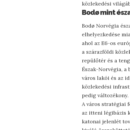
közlekedési világáb
Bodø mint ész
Bodø Norvégia észa
elhelyezkedése miat
ahol az E6-os európ
a szárazföldi közl
repülőtér és a teng
Észak-Norvégia, a b
város lakói és az 
közlekedési infrast
pedig változékony.
A város stratégiai
az itteni légibázis
katonai jelenlét to