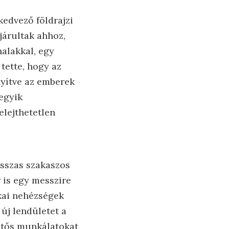
kedvező földrajzi
járultak ahhoz,
nalakkal, egy
tette, hogy az
yítve az emberek
egyik
elejthetetlen
osszas szakaszos
r is egy messzire
ikai nehézségek
 új lendületet a
entős munkálatokat