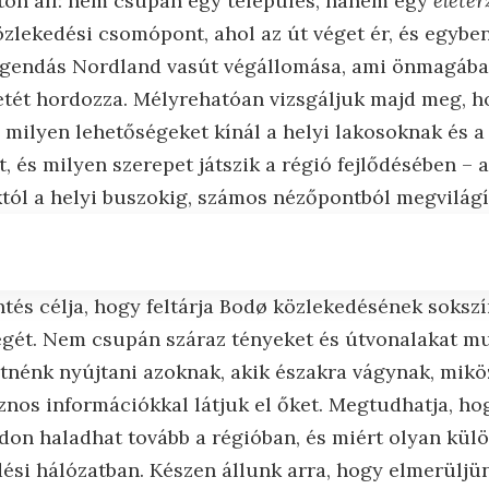
ton áll: nem csupán egy település, hanem egy
életér
zlekedési csomópont, ahol az út véget ér, és egybe
a legendás Nordland vasút végállomása, ami önmagába
etét hordozza. Mélyrehatóan vizsgáljuk majd meg, 
, milyen lehetőségeket kínál a helyi lakosoknak és 
 és milyen szerepet játszik a régió fejlődésében – a
tól a helyi buszokig, számos nézőpontból megvilágí
ntés célja, hogy feltárja Bodø közlekedésének soksz
ségét. Nem csupán száraz tényeket és útvonalakat m
retnénk nyújtani azoknak, akik északra vágynak, mik
znos információkkal látjuk el őket. Megtudhatja, hog
on haladhat tovább a régióban, és miért olyan külö
ési hálózatban. Készen állunk arra, hogy elmerülj