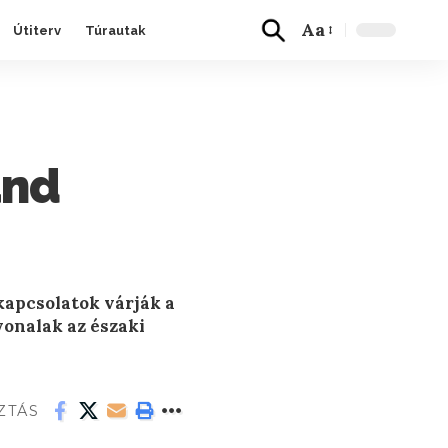
Aa
Útiterv
Túrautak
and
kapcsolatok várják a
vonalak az északi
ZTÁS