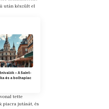
ú után készült el
nivalók – A Saint-
ika és a bolhapiac
vonal tette
 piacra jutását, és