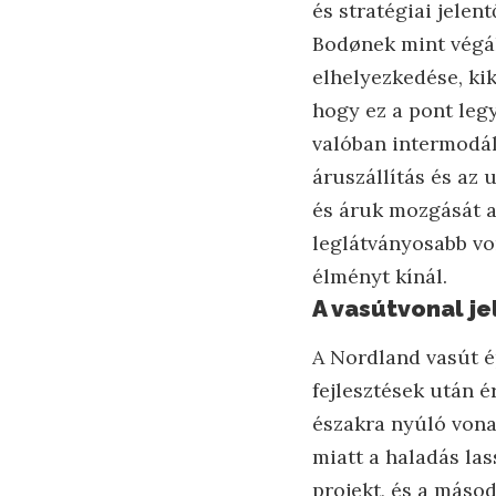
és stratégiai jelent
Bodønek mint végál
elhelyezkedése, ki
hogy ez a pont legy
valóban intermodál
áruszállítás és a
és áruk mozgását a
leglátványosabb vo
élményt kínál.
A vasútvonal j
A Nordland vasút é
fejlesztések után é
északra nyúló vona
miatt a haladás las
projekt, és a máso