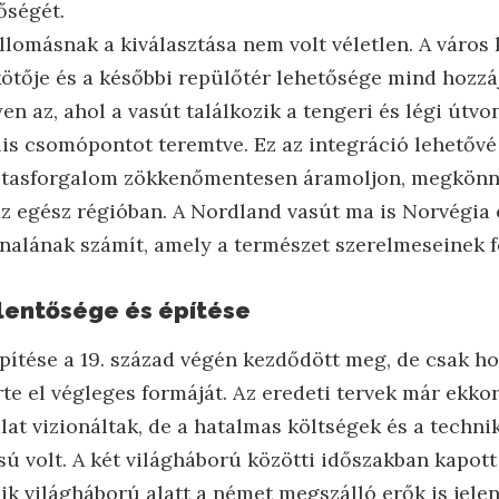
őségét.
lomásnak a kiválasztása nem volt véletlen. A város 
kötője és a későbbi repülőtér lehetősége mind hozzá
en az, ahol a vasút találkozik a tengeri és légi útvo
is csomópontot teremtve. Ez az integráció lehetővé 
z utasforgalom zökkenőmentesen áramoljon, megkönn
z egész régióban. A Nordland vasút ma is Norvégia 
nalának számít, amely a természet szerelmeseinek f
elentősége és építése
pítése a 19. század végén kezdődött meg, de csak h
rte el végleges formáját. Az eredeti tervek már ekko
lat vizionáltak, de a hatalmas költségek és a techn
sú volt. A két világháború közötti időszakban kapott
dik világháború alatt a német megszálló erők is jel