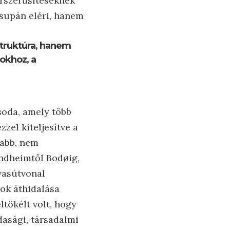
orszerűsítéseknek
supán eléri, hanem
struktúra, hanem
sokhoz, a
soda, amely több
zel kiteljesítve a
zabb, nem
ondheimtől Bodøig,
 vasútvonal
dok áthidalása
ltökélt volt, hogy
dasági, társadalmi