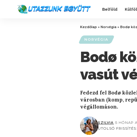
Belföld
Külfö
Kezdőlap
»
Norvégia
»
Bodø köz
NORVÉGIA
Bodø kö
vasút v
Fedezd fel Bodø közl
városban (komp, repül
végállomáson.
SZILVIA
5 HÓNAP 
UTOLSÓ FRISSÍTÉS: 