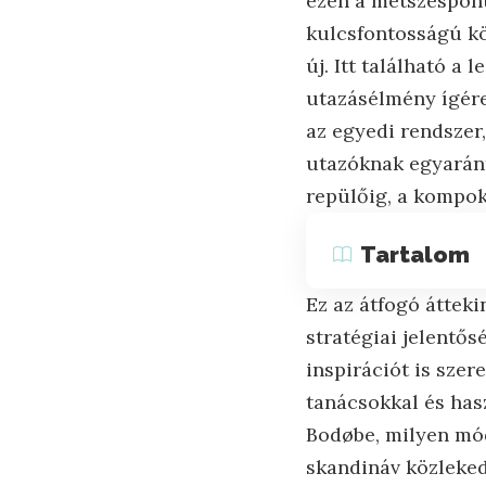
ezen a metszéspon
kulcsfontosságú kö
új. Itt található 
utazásélmény ígér
az egyedi rendszer
utazóknak egyaránt,
repülőig, a kompok
Tartalom
Ez az átfogó átteki
stratégiai jelentő
inspirációt is sze
tanácsokkal és has
Bodøbe, milyen mód
skandináv közleked