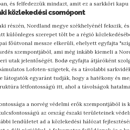
an, és felfedezzük mindazt, amit ez a sarkköri kapu
aki közlekedési csomópont
ki részén, Nordland megye székhelyénél fekszik, és 
t különleges szerepet tölt be a régió közlekedésébe
ai főútvonal messze elkerüli, ehelyett egyfajta "szi
ekedés szempontjából, ami még inkább kiemeli a Nord
eri utak jelentőségét. Bodø egyfajta átjáróként szo
ámulatos Lofoten-szigetek, és a távolabbi sarkvidéki
ide látogatók egyaránt tudják, hogy a hatékony és m
ruktúra létfontosságú itt, ahol a távolságok hatalma
 fontossága a norvég védelmi erők szempontjából is 
 kulcsfontosságú az ország északi területeinek véde
vábbi lendületet ad a közlekedési hálózat fejlesztésén