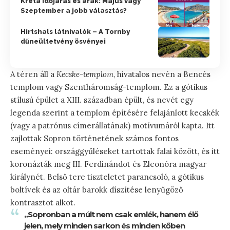
Kréta időjárás és árak: Május vagy
Szeptember a jobb választás?
Hirtshals látnivalók – A Tornby
dűneültetvény ösvényei
A téren áll a
Kecske-templom
, hivatalos nevén a Bencés
templom vagy Szentháromság-templom. Ez a gótikus
stílusú épület a XIII. században épült, és nevét egy
legenda szerint a templom építésére felajánlott kecskék
(vagy a patrónus címerállatának) motívumáról kapta. Itt
zajlottak Sopron történetének számos fontos
eseményei: országgyűléseket tartottak falai között, és itt
koronázták meg III. Ferdinándot és Eleonóra magyar
királynét. Belső tere tiszteletet parancsoló, a gótikus
boltívek és az oltár barokk díszítése lenyűgöző
kontrasztot alkot.
„Sopronban a múlt nem csak emlék, hanem élő
jelen, mely minden sarkon és minden kőben