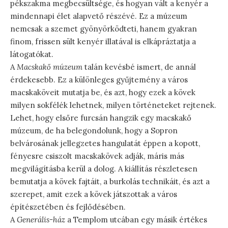
pékszakma megbecsültsége, és hogyan vált a kenyér a
mindennapi élet alapvető részévé. Ez a múzeum
nemcsak a szemet gyönyörködteti, hanem gyakran
finom, frissen sült kenyér illatával is elkápráztatja a
látogatókat.
A
Macskakő múzeum
talán kevésbé ismert, de annál
érdekesebb. Ez a különleges gyűjtemény a város
macskaköveit mutatja be, és azt, hogy ezek a kövek
milyen sokfélék lehetnek, milyen történeteket rejtenek.
Lehet, hogy elsőre furcsán hangzik egy macskakő
múzeum, de ha belegondolunk, hogy a Sopron
belvárosának jellegzetes hangulatát éppen a kopott,
fényesre csiszolt macskakövek adják, máris más
megvilágításba kerül a dolog. A kiállítás részletesen
bemutatja a kövek fajtáit, a burkolás technikáit, és azt a
szerepet, amit ezek a kövek játszottak a város
építészetében és fejlődésében.
A
Generális-ház
a Templom utcában egy másik értékes