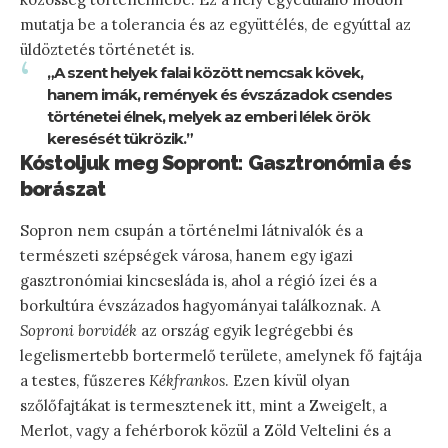
mutatja be a tolerancia és az együttélés, de egyúttal az
üldöztetés történetét is.
„A szent helyek falai között nemcsak kövek,
hanem imák, remények és évszázadok csendes
történetei élnek, melyek az emberi lélek örök
keresését tükrözik.”
Kóstoljuk meg Sopront: Gasztronómia és
borászat
Sopron nem csupán a történelmi látnivalók és a
természeti szépségek városa, hanem egy igazi
gasztronómiai kincsesláda is, ahol a régió ízei és a
borkultúra évszázados hagyományai találkoznak. A
Soproni borvidék
az ország egyik legrégebbi és
legelismertebb bortermelő területe, amelynek fő fajtája
a testes, fűszeres
Kékfrankos
. Ezen kívül olyan
szőlőfajtákat is termesztenek itt, mint a Zweigelt, a
Merlot, vagy a fehérborok közül a Zöld Veltelini és a