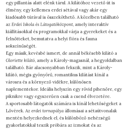
egy pillantás alatt elénk tárul. A kilátóhoz vezető út is
élmény, egy kellemes erdei sétával vagy akár egy
kiadósabb túrával is összeköthető. A közelben található
az
Erdei Iskola és Látogatóközpont
, amely interaktív
kiállításokkal és programokkal várja a gyerekeket és a
felnőtteket, bemutatva a helyi flóra és fauna
sokszínűségét.
Egy másik, kevésbé ismert, de annál békésebb kilátó a
Gloriette kilátó
, amely a Károly-magasnál, a hegyoldalban
található. Bár alacsonyabban fekszik, mint a Károly-
kilátó, mégis gyönyörű, romantikus kilátást kínál a
városra és a környező vidékre, különösen
naplementekor. Ideális helyszín egy rövid pihenőre, egy
piknikre vagy egyszerűen csak a csend élvezetére.
A sportosabb látogatók számára is kínál lehetőségeket a
Lővérek. Az
erdei tornapálya
állomásai a sétaútvonalak
mentén helyezkednek el, és különböző nehézségű
gyakorlatokkal teszik próbára az izmokat és az