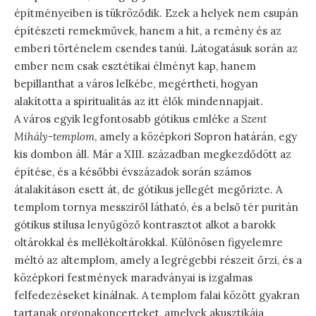
építményeiben is tükröződik. Ezek a helyek nem csupán
építészeti remekművek, hanem a hit, a remény és az
emberi történelem csendes tanúi. Látogatásuk során az
ember nem csak esztétikai élményt kap, hanem
bepillanthat a város lelkébe, megértheti, hogyan
alakította a spiritualitás az itt élők mindennapjait.
A város egyik legfontosabb gótikus emléke a
Szent
Mihály-templom
, amely a középkori Sopron határán, egy
kis dombon áll. Már a XIII. században megkezdődött az
építése, és a későbbi évszázadok során számos
átalakításon esett át, de gótikus jellegét megőrizte. A
templom tornya messziről látható, és a belső tér puritán
gótikus stílusa lenyűgöző kontrasztot alkot a barokk
oltárokkal és mellékoltárokkal. Különösen figyelemre
méltó az altemplom, amely a legrégebbi részeit őrzi, és a
középkori festmények maradványai is izgalmas
felfedezéseket kínálnak. A templom falai között gyakran
tartanak orgonakoncerteket, amelyek akusztikája