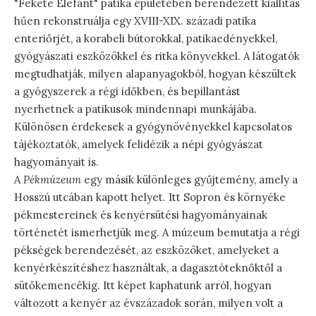
"Fekete Elefánt" patika épületében berendezett kiállítás
hűen rekonstruálja egy XVIII-XIX. századi patika
enteriőrjét, a korabeli bútorokkal, patikaedényekkel,
gyógyászati eszközökkel és ritka könyvekkel. A látogatók
megtudhatják, milyen alapanyagokból, hogyan készültek
a gyógyszerek a régi időkben, és bepillantást
nyerhetnek a patikusok mindennapi munkájába.
Különösen érdekesek a gyógynövényekkel kapcsolatos
tájékoztatók, amelyek felidézik a népi gyógyászat
hagyományait is.
A
Pékmúzeum
egy másik különleges gyűjtemény, amely a
Hosszú utcában kapott helyet. Itt Sopron és környéke
pékmestereinek és kenyérsütési hagyományainak
történetét ismerhetjük meg. A múzeum bemutatja a régi
pékségek berendezését, az eszközöket, amelyeket a
kenyérkészítéshez használtak, a dagasztóteknőktől a
sütőkemencékig. Itt képet kaphatunk arról, hogyan
változott a kenyér az évszázadok során, milyen volt a