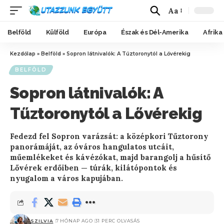
Aa
Belföld
Külföld
Európa
Észak és Dél-Amerika
Afrika
Kezdőlap
»
Belföld
»
Sopron látnivalók: A Tűztoronytól a Lővérekig
BELFÖLD
Sopron látnivalók: A
Tűztoronytól a Lővérekig
Fedezd fel Sopron varázsát: a középkori Tűztorony
panorámáját, az óváros hangulatos utcáit,
műemlékeket és kávézókat, majd barangolj a hűsítő
Lővérek erdőiben — túrák, kilátópontok és
nyugalom a város kapujában.
SZILVIA
7 HÓNAP AGO
31 PERC OLVASÁS