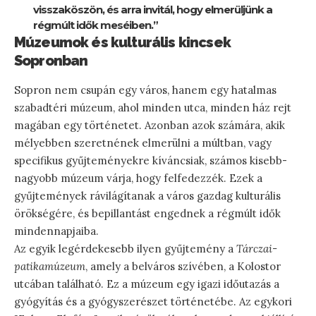
visszaköszön, és arra invitál, hogy elmerüljünk a
régmúlt idők meséiben.”
Múzeumok és kulturális kincsek
Sopronban
Sopron nem csupán egy város, hanem egy hatalmas
szabadtéri múzeum, ahol minden utca, minden ház rejt
magában egy történetet. Azonban azok számára, akik
mélyebben szeretnének elmerülni a múltban, vagy
specifikus gyűjteményekre kíváncsiak, számos kisebb-
nagyobb múzeum várja, hogy felfedezzék. Ezek a
gyűjtemények rávilágítanak a város gazdag kulturális
örökségére, és bepillantást engednek a régmúlt idők
mindennapjaiba.
Az egyik legérdekesebb ilyen gyűjtemény a
Tárczai-
patikamúzeum
, amely a belváros szívében, a Kolostor
utcában található. Ez a múzeum egy igazi időutazás a
gyógyítás és a gyógyszerészet történetébe. Az egykori