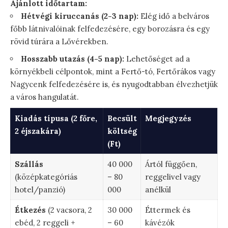
Ajánlott időtartam:
Hétvégi kiruccanás (2-3 nap):
Elég idő a belváros
főbb látnivalóinak felfedezésére, egy borozásra és egy
rövid túrára a Lővérekben.
Hosszabb utazás (4-5 nap):
Lehetőséget ad a
környékbeli célpontok, mint a Fertő-tó, Fertőrákos vagy
Nagycenk felfedezésére is, és nyugodtabban élvezhetjük
a város hangulatát.
Kiadás típusa (2 főre,
Becsült
Megjegyzés
2 éjszakára)
költség
(Ft)
Szállás
40 000
Ártól függően,
(középkategóriás
– 80
reggelivel vagy
hotel/panzió)
000
anélkül
Étkezés
(2 vacsora, 2
30 000
Éttermek és
ebéd, 2 reggeli +
– 60
kávézók