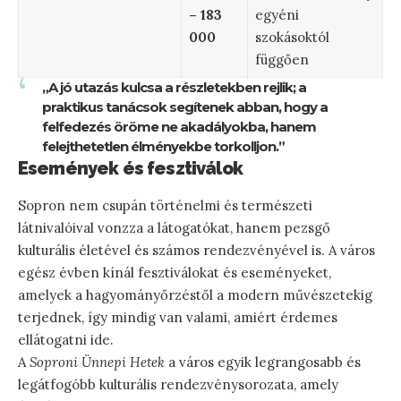
– 183
egyéni
000
szokásoktól
függően
„A jó utazás kulcsa a részletekben rejlik; a
praktikus tanácsok segítenek abban, hogy a
felfedezés öröme ne akadályokba, hanem
felejthetetlen élményekbe torkolljon.”
Események és fesztiválok
Sopron nem csupán történelmi és természeti
látnivalóival vonzza a látogatókat, hanem pezsgő
kulturális életével és számos rendezvényével is. A város
egész évben kínál fesztiválokat és eseményeket,
amelyek a hagyományőrzéstől a modern művészetekig
terjednek, így mindig van valami, amiért érdemes
ellátogatni ide.
A
Soproni Ünnepi Hetek
a város egyik legrangosabb és
legátfogóbb kulturális rendezvénysorozata, amely