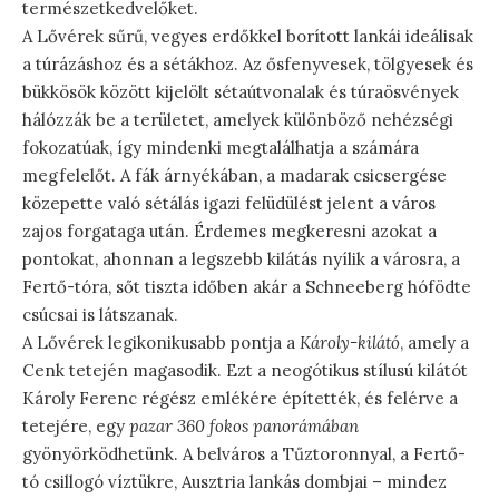
természetkedvelőket.
A Lővérek sűrű, vegyes erdőkkel borított lankái ideálisak
a túrázáshoz és a sétákhoz. Az ősfenyvesek, tölgyesek és
bükkösök között kijelölt sétaútvonalak és túraösvények
hálózzák be a területet, amelyek különböző nehézségi
fokozatúak, így mindenki megtalálhatja a számára
megfelelőt. A fák árnyékában, a madarak csicsergése
közepette való sétálás igazi felüdülést jelent a város
zajos forgataga után. Érdemes megkeresni azokat a
pontokat, ahonnan a legszebb kilátás nyílik a városra, a
Fertő-tóra, sőt tiszta időben akár a Schneeberg hófödte
csúcsai is látszanak.
A Lővérek legikonikusabb pontja a
Károly-kilátó
, amely a
Cenk tetején magasodik. Ezt a neogótikus stílusú kilátót
Károly Ferenc régész emlékére építették, és felérve a
tetejére, egy
pazar 360 fokos panorámában
gyönyörködhetünk. A belváros a Tűztoronnyal, a Fertő-
tó csillogó víztükre, Ausztria lankás dombjai – mindez