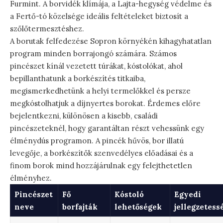
Furmint. A borvidék klímája, a Lajta-hegység védelme és
a Fertő-tó közelsége ideális feltételeket biztosít a
szőlőtermesztéshez.
A borutak felfedezése Sopron környékén kihagyhatatlan
program minden borrajongó számára. Számos
pincészet kínál vezetett túrákat, kóstolókat, ahol
bepillanthatunk a borkészítés titkaiba,
megismerkedhetünk a helyi termelőkkel és persze
megkóstolhatjuk a díjnyertes borokat. Érdemes előre
bejelentkezni, különösen a kisebb, családi
pincészeteknél, hogy garantáltan részt vehessünk egy
élménydús programon. A pincék hűvös, bor illatú
levegője, a borkészítők szenvedélyes előadásai és a
finom borok mind hozzájárulnak egy felejthetetlen
élményhez.
Pincészet
Fő
Kóstoló
Egyedi
neve
borfajták
lehetőségek
jellegzetess