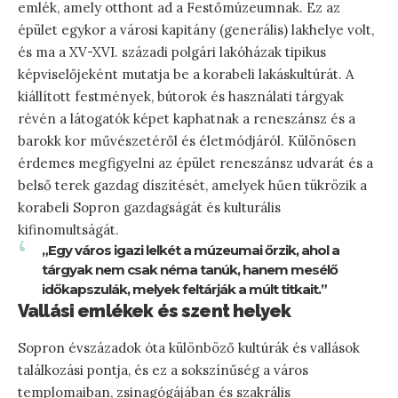
emlék, amely otthont ad a Festőmúzeumnak. Ez az
épület egykor a városi kapitány (generális) lakhelye volt,
és ma a XV-XVI. századi polgári lakóházak tipikus
képviselőjeként mutatja be a korabeli lakáskultúrát. A
kiállított festmények, bútorok és használati tárgyak
révén a látogatók képet kaphatnak a reneszánsz és a
barokk kor művészetéről és életmódjáról. Különösen
érdemes megfigyelni az épület reneszánsz udvarát és a
belső terek gazdag díszítését, amelyek hűen tükrözik a
korabeli Sopron gazdagságát és kulturális
kifinomultságát.
„Egy város igazi lelkét a múzeumai őrzik, ahol a
tárgyak nem csak néma tanúk, hanem mesélő
időkapszulák, melyek feltárják a múlt titkait.”
Vallási emlékek és szent helyek
Sopron évszázadok óta különböző kultúrák és vallások
találkozási pontja, és ez a sokszínűség a város
templomaiban, zsinagógájában és szakrális