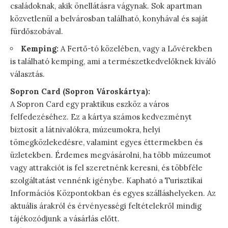
családoknak, akik önellátásra vágynak. Sok apartman
közvetlenül a belvárosban található, konyhával és saját
fürdőszobával.
Kemping:
A Fertő-tó közelében, vagy a Lővérekben
is található kemping, ami a természetkedvelőknek kiváló
választás.
Sopron Card (Sopron Városkártya):
A Sopron Card egy praktikus eszköz a város
felfedezéséhez. Ez a kártya számos kedvezményt
biztosít a látnivalókra, múzeumokra, helyi
tömegközlekedésre, valamint egyes éttermekben és
üzletekben. Érdemes megvásárolni, ha több múzeumot
vagy attrakciót is fel szeretnénk keresni, és többféle
szolgáltatást vennénk igénybe. Kapható a Turisztikai
Információs Központokban és egyes szálláshelyeken. Az
aktuális árakról és érvényességi feltételekről mindig
tájékozódjunk a vásárlás előtt.