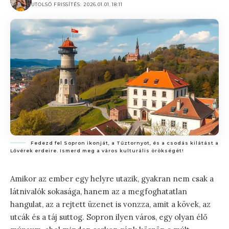
UTOLSÓ FRISSÍTÉS: 2026.01.01. 18:11
Fedezd fel Sopron ikonját, a Tűztornyot, és a csodás kilátást a
Lővérek erdeire. Ismerd meg a város kulturális örökségét!
Amikor az ember egy helyre utazik, gyakran nem csak a
látnivalók sokasága, hanem az a megfoghatatlan
hangulat, az a rejtett üzenet is vonzza, amit a kövek, az
utcák és a táj suttog. Sopron ilyen város, egy olyan élő