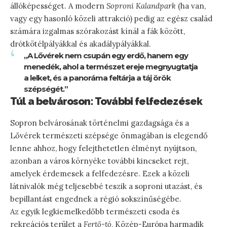
állóképességet. A modern
Soproni Kalandpark
(ha van,
vagy egy hasonló közeli attrakció) pedig az egész család
számára izgalmas szórakozást kínál a fák között,
drótkötélpályákkal és akadálypályákkal.
„A Lővérek nem csupán egy erdő, hanem egy
menedék, ahol a természet ereje megnyugtatja
a lelket, és a panoráma feltárja a táj örök
szépségét.”
Túl a belvároson: További felfedezések
Sopron belvárosának történelmi gazdagsága és a
Lővérek természeti szépsége önmagában is elegendő
lenne ahhoz, hogy felejthetetlen élményt nyújtson,
azonban a város környéke további kincseket rejt,
amelyek érdemesek a felfedezésre. Ezek a közeli
látnivalók még teljesebbé teszik a soproni utazást, és
bepillantást engednek a régió sokszínűségébe.
Az egyik legkiemelkedőbb természeti csoda és
rekreációs terület a
Fertő-tó
, Közép-Európa harmadik