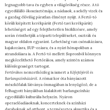
legnagyobb tava és egyben a világörökség része. A tó
egyedülálló ökoszisztémája, a nádasok, a sekély vizek és
a gazdag élővilág páratlan élményt nyújt. A Fertő-tó
körüli kiépített kerékpárút (Fertő tavi kerékpárút)
lehetőséget ad egy felejthetetlen biciklizésre, amely
során érinthetjük a tóparti településeket, osztrák és
magyar oldalon egyaránt. Lehetőség van csónakázásra,
kajakozásra, SUP-ozásra, és a nyári hónapokban a
strandolásra is. A Fertő-tó mellett Sopronból könnyen
megközelíthető Fertőrákos, amely szintén számos
különlegességet tartogat.
Fertőrákos
nemzetközileg is ismert a
Kőfejtőjéről és
Barlangszínházáról
. A római kor óta bányászott
mészkőfalak látványa önmagában is lenyűgöző, de a
felhagyott bányákban kialakított barlangszínház
egyedülálló kulturális helyszín. Nyáron
operaelőadásoknak, koncerteknek és színházi
daraboknak ad otthont, a természetes akusztika és a