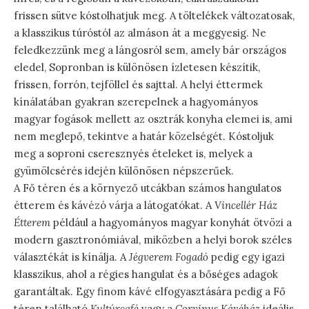
frissen sütve kóstolhatjuk meg. A töltelékek változatosak,
a klasszikus túróstól az almáson át a meggyesig. Ne
feledkezzünk meg a lángosról sem, amely bár országos
eledel, Sopronban is különösen ízletesen készítik,
frissen, forrón, tejföllel és sajttal. A helyi éttermek
kínálatában gyakran szerepelnek a hagyományos
magyar fogások mellett az osztrák konyha elemei is, ami
nem meglepő, tekintve a határ közelségét. Kóstoljuk
meg a soproni cseresznyés ételeket is, melyek a
gyümölcsérés idején különösen népszerűek.
A Fő téren és a környező utcákban számos hangulatos
étterem és kávézó várja a látogatókat. A
Vincellér Ház
Étterem
például a hagyományos magyar konyhát ötvözi a
modern gasztronómiával, miközben a helyi borok széles
választékát is kínálja. A
Jégverem Fogadó
pedig egy igazi
klasszikus, ahol a régies hangulat és a bőséges adagok
garantáltak. Egy finom kávé elfogyasztására pedig a Fő
téren található
Kultúrcafé
vagy a
Corvinus Kávéház
ideális