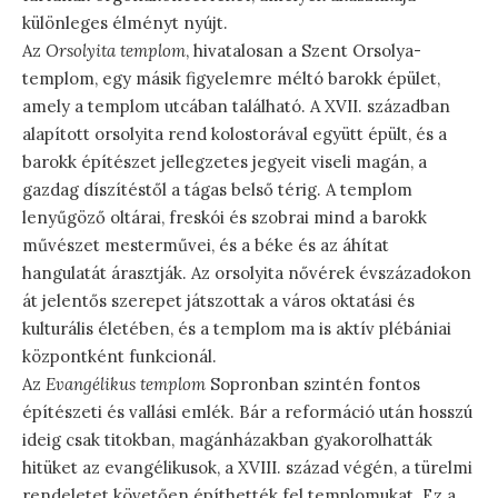
különleges élményt nyújt.
Az
Orsolyita templom
, hivatalosan a Szent Orsolya-
templom, egy másik figyelemre méltó barokk épület,
amely a templom utcában található. A XVII. században
alapított orsolyita rend kolostorával együtt épült, és a
barokk építészet jellegzetes jegyeit viseli magán, a
gazdag díszítéstől a tágas belső térig. A templom
lenyűgöző oltárai, freskói és szobrai mind a barokk
művészet mesterművei, és a béke és az áhítat
hangulatát árasztják. Az orsolyita nővérek évszázadokon
át jelentős szerepet játszottak a város oktatási és
kulturális életében, és a templom ma is aktív plébániai
központként funkcionál.
Az
Evangélikus templom
Sopronban szintén fontos
építészeti és vallási emlék. Bár a reformáció után hosszú
ideig csak titokban, magánházakban gyakorolhatták
hitüket az evangélikusok, a XVIII. század végén, a türelmi
rendeletet követően építhették fel templomukat. Ez a