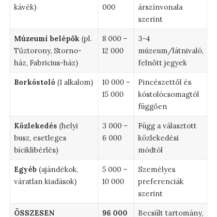
kávék)
000
árszínvonala
szerint
Múzeumi belépők
(pl.
8 000 –
3-4
Tűztorony, Storno-
12 000
múzeum/látnivaló,
ház, Fabricius-ház)
felnőtt jegyek
Borkóstoló
(1 alkalom)
10 000 –
Pincészettől és
15 000
kóstolócsomagtól
függően
Közlekedés
(helyi
3 000 –
Függ a választott
busz, esetleges
6 000
közlekedési
biciklibérlés)
módtól
Egyéb
(ajándékok,
5 000 –
Személyes
váratlan kiadások)
10 000
preferenciák
szerint
ÖSSZESEN
96 000
Becsült tartomány,