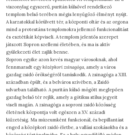
viszonylag egyszerű, puritán külsővel rendelkező
templom belső terében mégis lenyűgöző élményt nyújt.
A karzatokkal körülvett tér, a központi oltár és az orgona
mind a protestáns templomokra jellemző funkcionalitást
és esztétikát képviseli. A templom jelentős szerepet
játszott Sopron szellemi életében, és ma is aktív
gyülekezeti élet zajlik benne.
Sopron egyike azon kevés magyar városoknak, ahol
fennmaradt egy
középkori zsinagóga
, amely a város
gazdag zsidó örökségéről tanúskodik. A zsinagóga a XIII.
században épült, és a belváros szívében, a Zsidó
udvarban található. A puritán külső mögött meglepően
gazdag belső tér rejlik, amely a gótikus stílus jegyeit
viseli magán. A zsinagóga a soproni zsidó közösség
életének központja volt egészen a XV. századi
kiűzetésig. Ma múzeumként funkcionál, és bepillantást
enged a középkori zsidó életbe, a vallási szokásokba és a
közösség történelmébe. Ez a hely egyedülálló módon