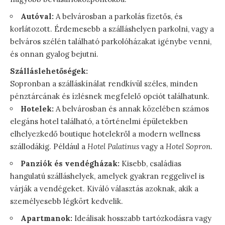
Autóval:
A belvárosban a parkolás fizetős, és
korlátozott. Érdemesebb a szálláshelyen parkolni, vagy a
belváros szélén található parkolóházakat igénybe venni,
és onnan gyalog bejutni.
Szálláslehetőségek:
Sopronban a szálláskínálat rendkívül széles, minden
pénztárcának és ízlésnek megfelelő opciót találhatunk.
Hotelek:
A belvárosban és annak közelében számos
elegáns hotel található, a történelmi épületekben
elhelyezkedő boutique hotelekről a modern wellness
szállodákig. Például a
Hotel Palatinus
vagy a
Hotel Sopron
.
Panziók és vendégházak:
Kisebb, családias
hangulatú szálláshelyek, amelyek gyakran reggelivel is
várják a vendégeket. Kiváló választás azoknak, akik a
személyesebb légkört kedvelik.
Apartmanok:
Ideálisak hosszabb tartózkodásra vagy