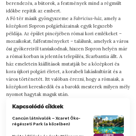
berendezés, a bútorok, a festmények mind a régmúlt
időkbe repítik az embert.
A Fő tér másik gyöngyszeme a
Fabricius-ház
, amely a
középkori Sopron polgárházainak egyik legszebb
példája. Az épület pincéjében római kori emlékeket –
mozaikokat, falfestményeket – találunk, amelyek a város
ősi gyökereiről tanúskodnak, hiszen Sopron helyén már
a római korban is jelentős település, Scarbantia állt. A
ház emeletein kiállítások mutatják be a középkori és
kora újkori polgári életet, a korabeli lakáskultúrát és a
város történetét. Itt valóban érezni, hogy a rómaiak, a
középkori kereskedők és a barokk mesterek milyen mély
nyomot hagytak maguk után.
Kapcsolódó cikkek
Cancún látnivalók – Xcaret Öko-
régészeti Park (a közelben)