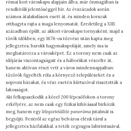
római kori városkapu alapjain állva, már önmagában is
rendkívüli jelentőséggel bír. Az évszázadok során
számos átalakuláson esett át, és minden korszak
otthagyta rajta a maga lenyomatát. Eredetileg a XIII.
században épült, az akkori városkapu tornyaként, majd a
török időkben, egy 1676-os tűzvész után kapta meg
jellegzetes, barokk hagymakupoláját, amely ma is
meghatározza a városképet. Ez a torony nem csak az
időjárás viszontagságait és a háborúkat vészelte át,
hanem aktívan részt vett a város mindennapjaiban:
tűzőrök figyelték róla a környező településeket és a
soproni házakat, és vész esetén kürtszóval riasztották a
lakosságot.
Aki felkapaszkodik a közel 200 lépcsőfokon a torony
erkélyére, az nem csak egy fizikai kihívással birkózik
meg, hanem egy
lélegzetelállító panoráma
jutalmát is
begyűjti. Fentről az egész belváros elénk tárul a
jellegzetes házfalakkal, a tetők zegzugos labirintusával,