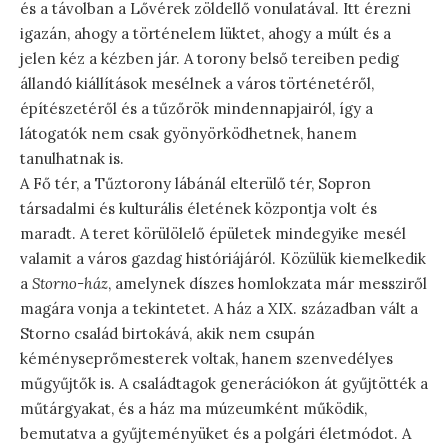
és a távolban a Lővérek zöldellő vonulatával. Itt érezni
igazán, ahogy a történelem lüktet, ahogy a múlt és a
jelen kéz a kézben jár. A torony belső tereiben pedig
állandó kiállítások mesélnek a város történetéről,
építészetéről és a tűzőrök mindennapjairól, így a
látogatók nem csak gyönyörködhetnek, hanem
tanulhatnak is.
A Fő tér, a Tűztorony lábánál elterülő tér, Sopron
társadalmi és kulturális életének központja volt és
maradt. A teret körülölelő épületek mindegyike mesél
valamit a város gazdag históriájáról. Közülük kiemelkedik
a
Storno-ház
, amelynek díszes homlokzata már messziről
magára vonja a tekintetet. A ház a XIX. században vált a
Storno család birtokává, akik nem csupán
kéményseprőmesterek voltak, hanem szenvedélyes
műgyűjtők is. A családtagok generációkon át gyűjtötték a
műtárgyakat, és a ház ma múzeumként működik,
bemutatva a gyűjteményüket és a polgári életmódot. A