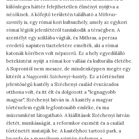
különleges háttér felejthetetlen élményt nyújtva a
nézőknek. A kőfejtő területén található a
Mithras-
szentély
is, egy római kori kultuszhely, amely az egykori
római légiók jelenlétéről tanúskodik a térségben. A
szentélyt egy sziklába vágták, és Mithras, a perzsa
eredetű napisten tiszteletére emelték, aki a római
katonák körében volt népszerű. Ez a hely egyedülálló
betekintést nyújt a római kor vallási és kulturális életébe.
A Soprontól nem messze, de mindenképpen megér egy
kitérőt a
Nagycenki Széchenyi-kastély
. Ez a történelmi
jelentőségű kastély a Széchenyi család évszázados
otthona volt, és itt élt és dolgozott a "legnagyobb
magyar", Széchenyi István is. A kastély a magyar
történelem egyik legfontosabb emléke, és ma
múzeumként látogatható. A kiállítások Széchenyi István
életét, munkásságát, a reformkor eszméit és a család
történetét mutatják be. A kastélyhoz tartozó park, a
lovarda és a mauzóleum szintén érdemes a