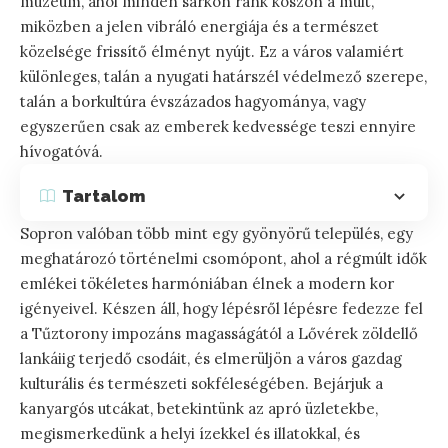
múzeum, ahol minden sarkon ránk köszön a múlt,
miközben a jelen vibráló energiája és a természet
közelsége frissítő élményt nyújt. Ez a város valamiért
különleges, talán a nyugati határszél védelmező szerepe,
talán a borkultúra évszázados hagyománya, vagy
egyszerűen csak az emberek kedvessége teszi ennyire
hívogatóvá.
Tartalom
Sopron valóban több mint egy gyönyörű település, egy
meghatározó történelmi csomópont, ahol a régmúlt idők
emlékei tökéletes harmóniában élnek a modern kor
igényeivel. Készen áll, hogy lépésről lépésre fedezze fel
a Tűztorony impozáns magasságától a Lővérek zöldellő
lankáiig terjedő csodáit, és elmerüljön a város gazdag
kulturális és természeti sokféleségében. Bejárjuk a
kanyargós utcákat, betekintünk az apró üzletekbe,
megismerkedünk a helyi ízekkel és illatokkal, és