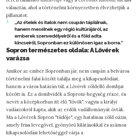
választás, ahol a történelmi környezetben élvezhetjük a
pillanatot.
„Az ételek és italok nem csupán táplálnak,
hanem mesélnek egy régió kultúrájáról, az
emberek szenvedélyeiről és a föld adta
kincseiről, Sopronban ez különösen igaz a borra.”
Sopron természetes oldala: A Lővérek
varázsa
Amikor az ember Sopronban jár, nem csupán a belváros
történelmi falai között találja meg a kikapcsolódást,
hanem a város határán túl, a
Lővérek
zöldellő dombjai
között is. Ez a dombvidék a Soproni-hegység része, és
nevét a középkorban itt élő "lövők", vagyis a királyi
vadászokról kapta, akik az erdők vadállományát óvták.
Ma a Lővérek Sopron "tüdője", egy hatalmas zöld oázis,
amely friss levegővel, gyönyörű kilátásokkal és számos
kikapcsolódási lehetőséggel várja a