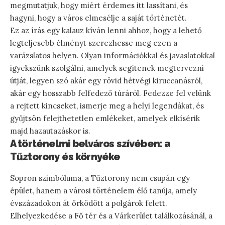
megmutatjuk, hogy miért érdemes itt lassítani, és
hagyni, hogy a város elmesélje a saját történetét.
Ez az írás egy kalauz kíván lenni ahhoz, hogy a lehető
legteljesebb élményt szerezhesse meg ezen a
varázslatos helyen. Olyan információkkal és javaslatokkal
igyekszünk szolgálni, amelyek segítenek megtervezni
útját, legyen szó akár egy rövid hétvégi kiruccanásról,
akár egy hosszabb felfedező túráról. Fedezze fel velünk
a rejtett kincseket, ismerje meg a helyi legendákat, és
gyűjtsön felejthetetlen emlékeket, amelyek elkísérik
majd hazautazáskor is.
A történelmi belváros szívében: a
Tűztorony és környéke
Sopron szimbóluma, a Tűztorony nem csupán egy
épület, hanem a városi történelem élő tanúja, amely
évszázadokon át őrködött a polgárok felett.
Elhelyezkedése a Fő tér és a Várkerület találkozásánál, a