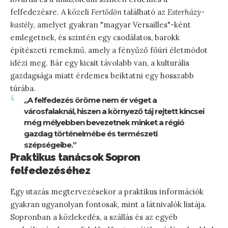
felfedezésre. A közeli
Fertődön
található az
Esterházy-
kastély
, amelyet gyakran "magyar Versailles"-ként
emlegetnek, és szintén egy csodálatos, barokk
építészeti remekmű, amely a fényűző főúri életmódot
idézi meg. Bár egy kicsit távolabb van, a kulturális
gazdagsága miatt érdemes beiktatni egy hosszabb
túrába.
„A felfedezés öröme nem ér véget a
városfalaknál, hiszen a környező táj rejtett kincsei
még mélyebben bevezetnek minket a régió
gazdag történelmébe és természeti
szépségeibe.”
Praktikus tanácsok Sopron
felfedezéséhez
Egy utazás megtervezésekor a praktikus információk
gyakran ugyanolyan fontosak, mint a látnivalók listája.
Sopronban a közlekedés, a szállás és az egyéb