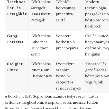
Taschner
Kékfrankos,
Többféle
Modern
Bor- és
Zweigelt,
borcsomag,
technológia,
Pezsgőház
Irsai Olivér,
pincetúra,
pezsgőkészíté
Pezsgők
sajttál
kóstolóterem
borhotel
Gangl
Kékfrankos,
Vezetett
Családi pincé
Borászat
Cabernet
borkóstoló,
hagyományo
Sauvignon,
pincebejárás
eljárások, me
Zenit
hangulat
Steigler
Kékfrankos,
Személyre
Kisparcellás
Pince
Pinot Noir,
szabott
gazdálkodás,
Chardonnay
kóstolók,
kézműves bor
csoportos
régi fajták
rendezvények
A borok mellett Sopronban számos
helyi specialitást
is
érdemes megkóstolni. A soproni rétes messze földön
híres, és a régióban a kávézókban, cukrászdákban