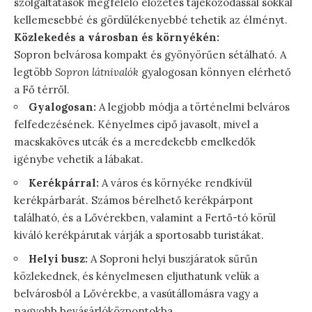
szolgáltatások megfelelő előzetes tájékozódással sokkal
kellemesebbé és gördülékenyebbé tehetik az élményt.
Közlekedés a városban és környékén:
Sopron belvárosa kompakt és gyönyörűen sétálható. A
legtöbb
Sopron látnivalók
gyalogosan könnyen elérhető
a Fő térről.
Gyalogosan:
A legjobb módja a történelmi belváros
felfedezésének. Kényelmes cipő javasolt, mivel a
macskaköves utcák és a meredekebb emelkedők
igénybe vehetik a lábakat.
Kerékpárral:
A város és környéke rendkívül
kerékpárbarát. Számos bérelhető kerékpárpont
található, és a Lővérekben, valamint a Fertő-tó körül
kiváló kerékpárutak várják a sportosabb turistákat.
Helyi busz:
A Soproni helyi buszjáratok sűrűn
közlekednek, és kényelmesen eljuthatunk velük a
belvárosból a Lővérekbe, a vasútállomásra vagy a
nagyobb bevásárlóközpontokba.