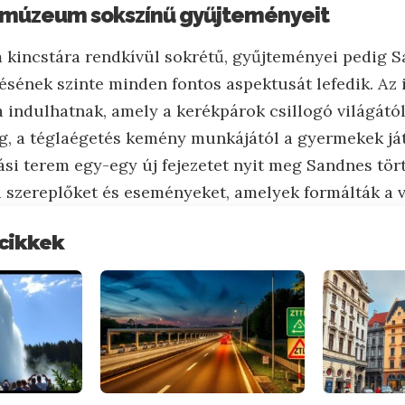
a múzeum sokszínű gyűjteményeit
kincstára rendkívül sokrétű, gyűjteményei pedig 
désének szinte minden fontos aspektusát lefedik. Az 
 indulhatnak, amely a kerékpárok csillogó világától
, a téglaégetés kemény munkájától a gyermekek ját
tási terem egy-egy új fejezetet nyit meg Sandnes tör
 szereplőket és eseményeket, amelyek formálták a v
cikkek