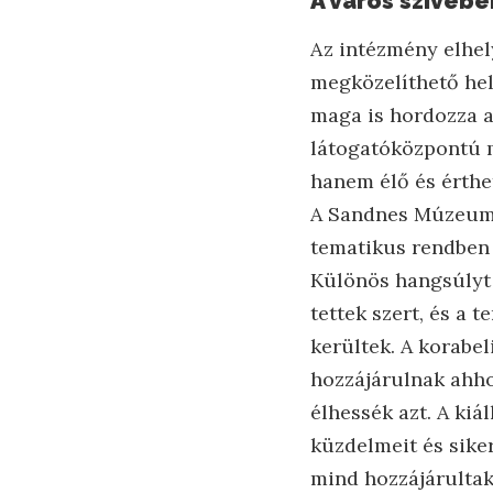
A város szívéb
Az intézmény elhel
megközelíthető hely
maga is hordozza a
látogatóközpontú m
hanem élő és érthe
A Sandnes Múzeum á
tematikus rendben 
Különös hangsúlyt 
tettek szert, és a t
kerültek. A korabe
hozzájárulnak ahho
élhessék azt. A kiá
küzdelmeit és siker
mind hozzájárultak