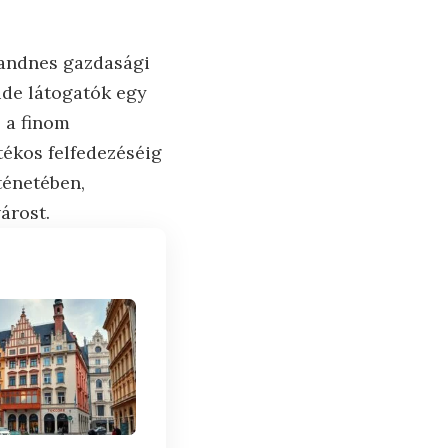
Sandnes gazdasági
ide látogatók egy
 a finom
ékos felfedezéséig
ténetében,
árost.