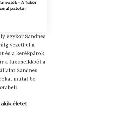
tnivalók – A Tükör
aniu) palotái
ely egykor Sandnes
áig vezeti el a
at és a kerékpárok
r a luxuscikkből a
állalat Sandnes
okat mutat be,
orabeli
akik életet