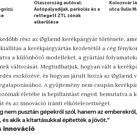
Olaszország autóval:
Kolozsvár lá
gvizű
Autópályadíjak, parkolás és a
utca (Iuliu M
se
rettegett ZTL zónák
elkerülése
lkedőbb rész az Øglænd kerékpárgyár története, am
 kiállítás a kerékpárgyártás kezdetétől a cég fénykor
atva a különböző modelleket, a gyártási folyamatok
nek változását. Megtudhatjuk, hogyan vált a kerékpá
dés eszközévé, és hogyan járult hozzá az Øglænd v
megalapozásához. A gyűjtemény nem csupán kerékpár
zóinak életébe is bepillantást enged, bemutatva a k
 és az innováció iránti elkötelezettséget.
ég nem pusztán gépekről szól, hanem az emberekről, 
 és akik a kitartásukkal építették a jövőt.”
s innováció