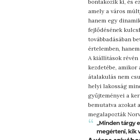
bontakozik ki, és e
amely a város múlt
hanem egy dinamiku
fejlődésének kulcs
továbbadásában bet
értelemben, hanem s
A kiállítások révé
kezdetébe, amikor 
átalakulás nem csu
helyi lakosság min
gyűjteményei a ker
bemutatva azokat a
megalapozták Norvé
„Minden tárgy e
megérteni, kik