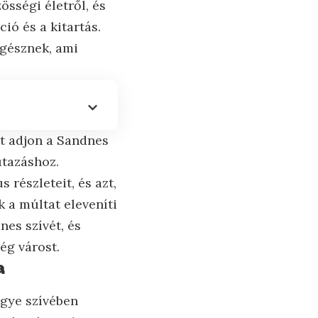
össégi életről, és
ió és a kitartás.
egésznek, ami
st adjon a Sandnes
utazáshoz.
részleteit, és azt,
 a múltat eleveníti
nes szívét, és
ég várost.
a
egye szívében