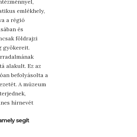
intézménnyel,
atikus emlékhely,
a a régió
ásában és
mcsak földrajzi
g gyökereit.
forradalmának
á alakult. Ez az
óan befolyásolta a
kezetét. A múzeum
terjednek,
nes hírnevét
amely segít