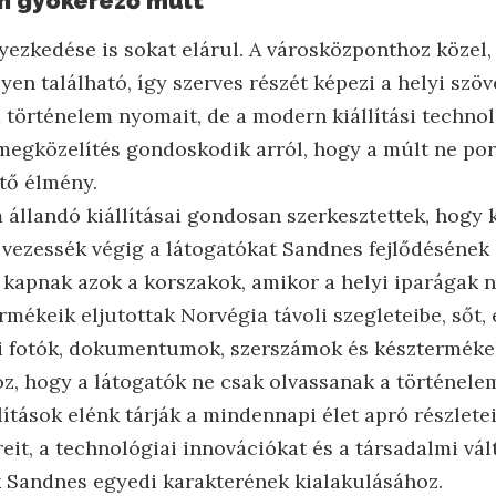
en gyökerező múlt
yezkedése is sokat elárul. A városközponthoz közel
en található, így szerves részét képezi a helyi szöv
 történelem nyomait, de a modern kiállítási technol
egközelítés gondoskodik arról, hogy a múlt ne por
tő élmény.
llandó kiállításai gondosan szerkesztettek, hogy 
vezessék végig a látogatókat Sandnes fejlődésének 
kapnak azok a korszakok, amikor a helyi iparágak 
ermékeik eljutottak Norvégia távoli szegleteibe, sőt, 
li fotók, dokumentumok, szerszámok és késztermék
z, hogy a látogatók ne csak olvassanak a történelem
llítások elénk tárják a mindennapi élet apró részlet
eit, a technológiai innovációkat és a társadalmi vá
 Sandnes egyedi karakterének kialakulásához.