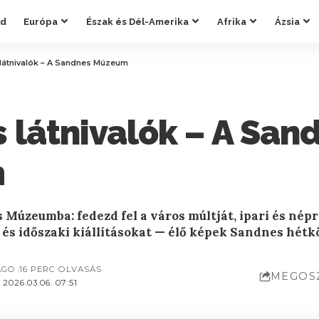
ld
Európa
Észak és Dél-Amerika
Afrika
Ázsia
látnivalók – A Sandnes Múzeum
 látnivalók – A San
m
 Múzeumba: fedezd fel a város múltját, ipari és nép
 és időszaki kiállításokat — élő képek Sandnes hétk
AGO
16 PERC OLVASÁS
MEGOS
2026.03.06. 07:51