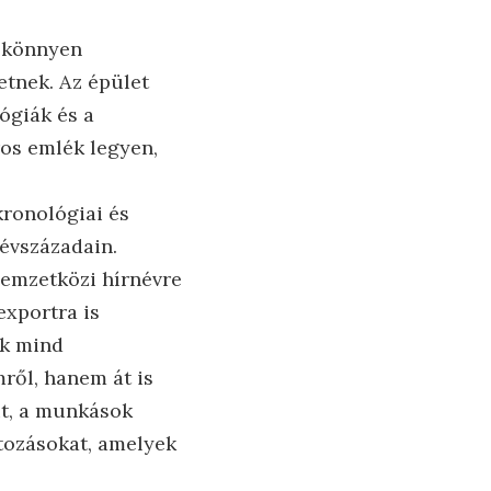
, könnyen
etnek. Az épület
ógiák és a
os emlék legyen,
kronológiai és
évszázadain.
nemzetközi hírnévre
exportra is
ek mind
ről, hanem át is
eit, a munkások
ltozásokat, amelyek