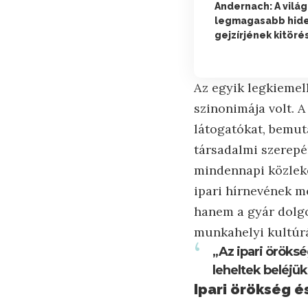
Andernach: A világ
legmagasabb hide
gejzírjének kitöré
Az egyik legkieme
szinonimája volt. A
látogatókat, bemut
társadalmi szerepé
mindennapi közleke
ipari hírnevének 
hanem a gyár dolgo
munkahelyi kultúrát
„Az ipari öröks
leheltek beléjük,
Ipari örökség é