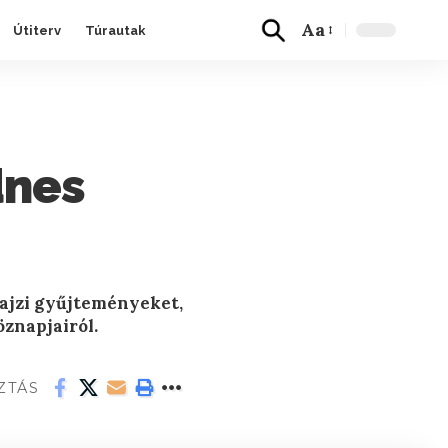
Aa
Útiterv
Túrautak
dnes
rajzi gyűjteményeket,
öznapjairól.
ZTÁS