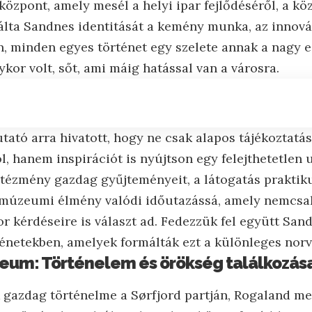
özpont, amely mesél a helyi ipar fejlődéséről, a köz
álta Sandnes identitását a kemény munka, az innovác
n, minden egyes történet egy szelete annak a nagy 
kor volt, sőt, ami máig hatással van a városra.
tató arra hivatott, hogy ne csak alapos tájékoztatá
, hanem inspirációt is nyújtson egy felejthetetlen 
tézmény gazdag gyűjteményeit, a látogatás praktikus 
múzeumi élmény valódi időutazássá, amely nemcsak
or kérdéseire is választ ad. Fedezzük fel együtt Sand
ténetekben, amelyek formálták ezt a különleges norv
eum: Történelem és örökség találkozás
gazdag történelme a Sørfjord partján, Rogaland m