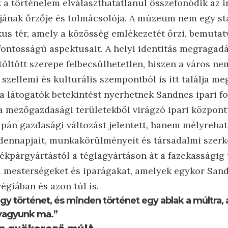
z a történelem elválaszthatatlanul összefonódik az 
jának őrzője és tolmácsolója. A múzeum nem egy st
s tér, amely a közösség emlékezetét őrzi, bemutatv
fontosságú aspektusait. A helyi identitás megragad
öltött szerepe felbecsülhetetlen, hiszen a város ne
zellemi és kulturális szempontból is itt találja me
n a látogatók betekintést nyerhetnek Sandnes ipari 
a mezőgazdasági területekből virágzó ipari központt
pán gazdasági változást jelentett, hanem mélyrehat
dennapjait, munkakörülményeit és társadalmi szer
ékpárgyártástól a téglagyártáson át a fazekasságig 
 mesterségeket és iparágakat, amelyek egykor Sand
giában és azon túl is.
gy történet, és minden történet egy ablak a múltra, 
 vagyunk ma.”