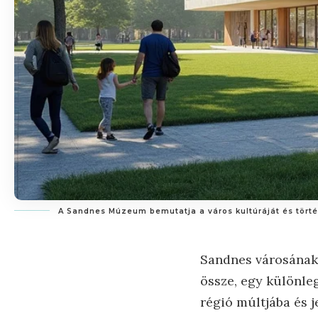
A Sandnes Múzeum bemutatja a város kultúráját és történe
Sandnes városának 
össze, egy különleg
régió múltjába és 