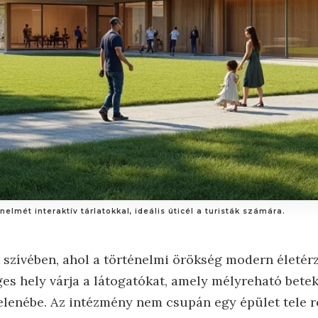
lmét interaktív tárlatokkal, ideális úticél a turisták számára.
szívében, ahol a történelmi örökség modern életérz
es hely várja a látogatókat, amely mélyreható betek
jelenébe. Az intézmény nem csupán egy épület tele r