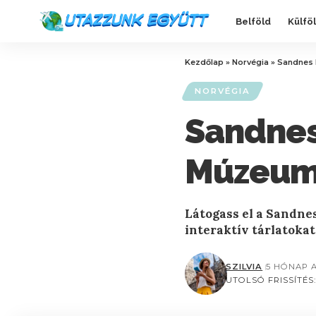
Belföld
Külfö
Kezdőlap
»
Norvégia
»
Sandnes 
NORVÉGIA
Sandnes
Múzeu
Látogass el a Sandnes
interaktív tárlatokat
SZILVIA
5 HÓNAP 
UTOLSÓ FRISSÍTÉS: 