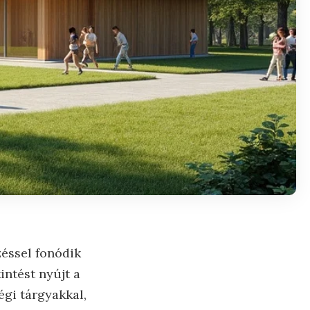
éssel fonódik
intést nyújt a
égi tárgyakkal,