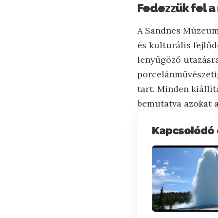
Fedezzük fel 
A Sandnes Múzeum 
és kulturális fejlő
lenyűgöző utazásra
porcelánművészetig
tart. Minden kiállí
bemutatva azokat a
Kapcsolódó 