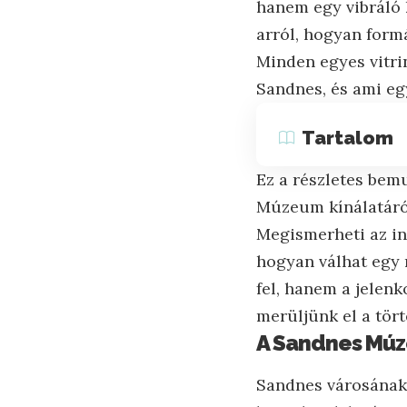
hanem egy vibráló k
arról, hogyan form
Minden egyes vitri
Sandnes, és ami egy
Tartalom
Ez a részletes bemu
Múzeum kínálatáról
Megismerheti az in
hogyan válhat egy 
fel, hanem a jelenk
merüljünk el a tör
A Sandnes Múz
Sandnes városának 