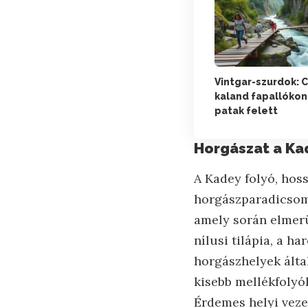
Vintgar-szurdok: 
kaland fapallókon
patak felett
Horgászat a Ka
A Kadey folyó, hoss
horgászparadicsomn
amely során elmerü
nílusi tilápia, a h
horgászhelyek álta
kisebb mellékfolyók
Érdemes helyi vezet