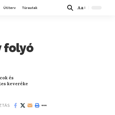
Aa
Útiterv
Túrautak
 folyó
acok és
etes keveréke
ZTÁS