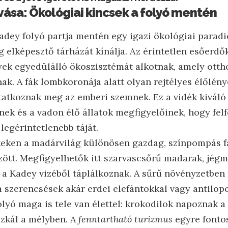
vása: Ökológiai kincsek a folyó mentén
Kadey folyó partja mentén egy igazi ökológiai parad
g elképesztő tárházát kínálja. Az érintetlen esőerdő
lyek egyedülálló ökoszisztémát alkotnak, amely ott
nak. A fák lombkoronája alatt olyan rejtélyes élőlén
atkoznak meg az emberi szemnek. Ez a vidék kiváló 
nek és a vadon élő állatok megfigyelőinek, hogy fe
legérintetlenebb táját.
eteken a madárvilág különösen gazdag, színpompás f
zött. Megfigyelhetők itt szarvascsőrű madarak, jég
 a Kadey vizéből táplálkoznak. A sűrű növényzetben
a szerencsések akár erdei elefántokkal vagy antilopo
folyó maga is tele van élettel: krokodilok napoznak
szkál a mélyben. A
fenntartható turizmus
egyre fontos