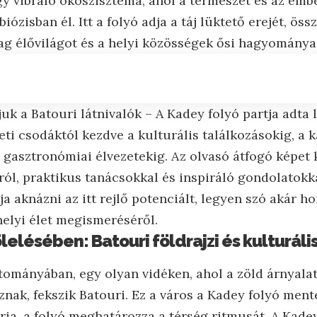
y vibráló ökoszisztéma, ahol a természet és az emb
ózisban él. Itt a folyó adja a táj lüktető erejét, öss
ag élővilágot és a helyi közösségek ősi hagyományai
juk a Batouri látnivalók – A Kadey folyó partja adta 
ti csodáktól kezdve a kulturális találkozásokig, a 
 gasztronómiai élvezetekig. Az olvasó átfogó képet 
ról, praktikus tanácsokkal és inspiráló gondolatokka
a aknázni az itt rejlő potenciált, legyen szó akár ho
helyi élet megismeréséről.
ölelésében: Batouri földrajzi és kulturál
tományában, egy olyan vidéken, ahol a zöld árnyala
nak, fekszik Batouri. Ez a város a Kadey folyó ment
téria, a folyó meghatározza a térség ritmusát. A Ka