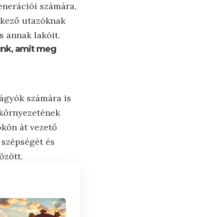
enerációi számára,
érkező utazóknak
s annak lakóit.
unk, amit meg
vágyók számára is
s környezetének
őkön át vezető
 szépségét és
özött.