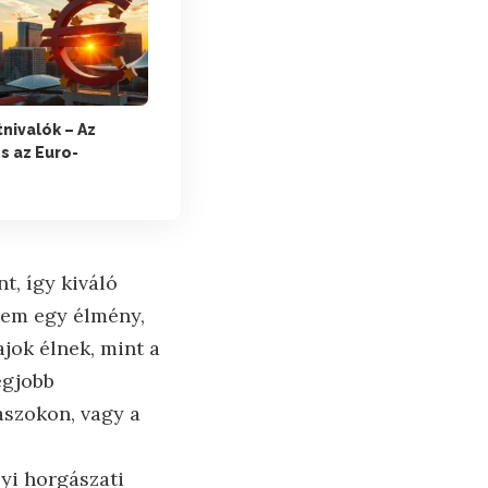
tnivalók – Az
s az Euro-
t, így kiváló
nem egy élmény,
jok élnek, mint a
egjobb
aszokon, vagy a
lyi horgászati