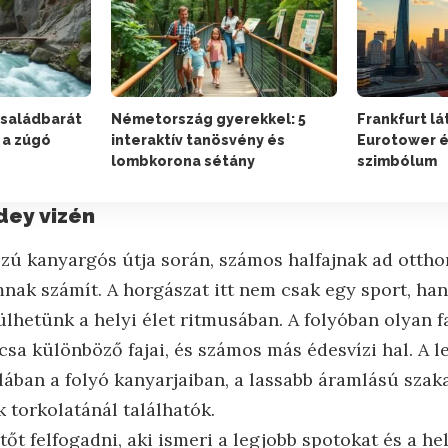
Családbarát
Németország gyerekkel: 5
Frankfurt lá
 a zúgó
interaktív tanösvény és
Eurotower é
lombkorona sétány
szimbólum
dey vizén
zú kanyargós útja során, számos halfajnak ad otthon
ak számít. A horgászat itt nem csak egy sport, ha
lhetünk a helyi élet ritmusában. A folyóban olyan fa
arcsa különböző fajai, és számos más édesvízi hal. A l
lában a folyó kanyarjaiban, a lassabb áramlású szak
 torkolatánál találhatók.
őt felfogadni, aki ismeri a legjobb spotokat és a he