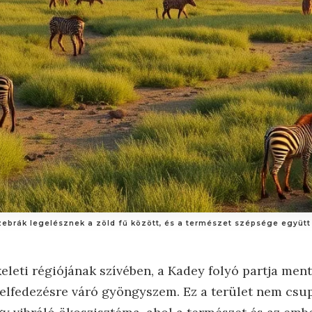
 zebrák legelésznek a zöld fű között, és a természet szépsége együtt
eleti régiójának szívében, a Kadey folyó partja men
felfedezésre váró gyöngyszem. Ez a terület nem csu