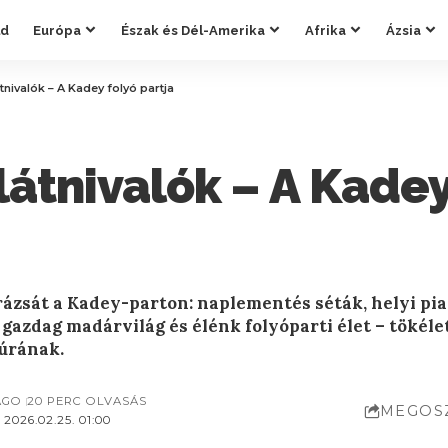
ld
Európa
Észak és Dél-Amerika
Afrika
Ázsia
átnivalók – A Kadey folyó partja
látnivalók – A Kadey
rázsát a Kadey-parton: naplementés séták, helyi pi
azdag madárvilág és élénk folyóparti élet – tökél
úrának.
AGO
20 PERC OLVASÁS
MEGOS
2026.02.25. 01:00