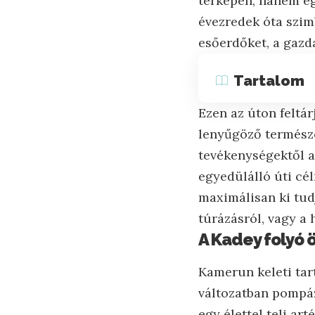
térképen, hanem eg
évezredek óta szimbi
esőerdőket, a gazd
Tartalom
Ezen az úton feltár
lenyűgöző természe
tevékenységektől a
egyedülálló úti cél
maximálisan ki tudj
túrázásról, vagy a 
A Kadey folyó 
Kamerun keleti tar
változatban pompáz
egy élettel teli ar