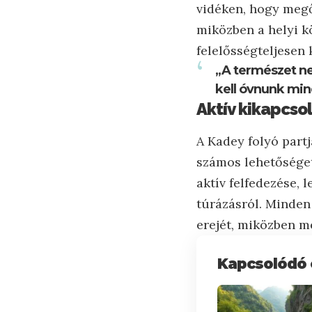
vidéken, hogy megő
miközben a helyi k
felelősségteljesen 
„A természet n
kell óvnunk min
Aktív kikapcso
A Kadey folyó part
számos lehetőséget 
aktív felfedezése, 
túrázásról. Minden
erejét, miközben m
Kapcsolódó 