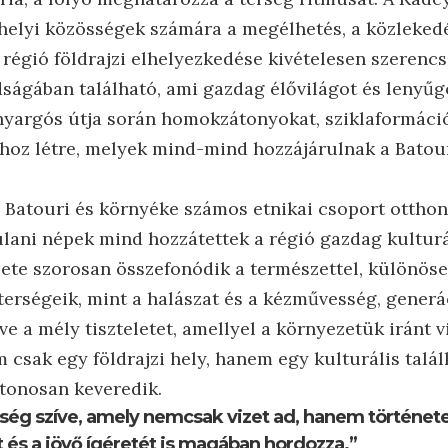
 helyi közösségek számára a megélhetés, a közlekedé
A régió földrajzi elhelyezkedése kivételesen szerencs
ágában található, ami gazdag élővilágot és lenyűg
kanyargós útja során homokzátonyokat, sziklaformáció
hoz létre, melyek mind-mind hozzájárulnak a Batour
 Batouri és környéke számos etnikai csoport otthoná
ulani népek mind hozzátettek a régió gazdag kulturá
ete szorosan összefonódik a természettel, különösen
ségeik, mint a halászat és a kézművesség, generá
e a mély tiszteletet, amellyel a környezetük iránt v
m csak egy földrajzi hely, hanem egy kulturális talál
ytonosan keveredik.
sség szíve, amely nemcsak vizet ad, hanem történet
s a jövő ígéretét is magában hordozza.”