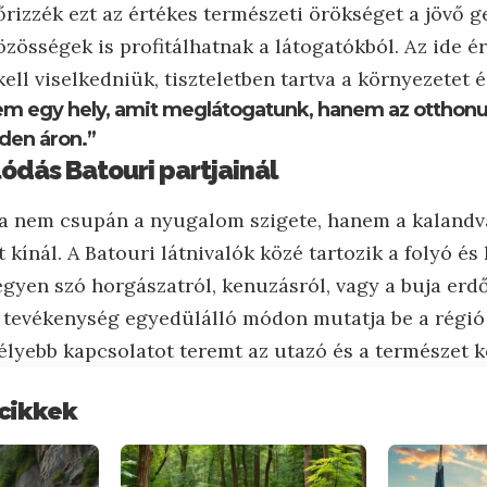
rizzék ezt az értékes természeti örökséget a jövő g
özösségek is profitálhatnak a látogatókból. Az ide 
kell viselkedniük, tiszteletben tartva a környezetet é
em egy hely, amit meglátogatunk, hanem az otthon
den áron.”
lódás Batouri partjainál
ja nem csupán a nyugalom szigete, hanem a kaland
kínál. A Batouri látnivalók közé tartozik a folyó é
legyen szó horgászatról, kenuzásról, vagy a buja erd
 tevékenység egyedülálló módon mutatja be a régió
élyebb kapcsolatot teremt az utazó és a természet k
cikkek