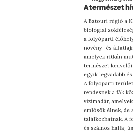
A természet hí
A Batouri régió a 
biológiai sokfélesé
a folyóparti élőhe
növény- és állatfaj
amelyek ritkán mut
természet kedvelői
egyik legvadabb és 
A folyóparti terül
repdesnek a fák kö
vízimadár, amelyek
emlősök élnek, de 
találkozhatnak. A 
és számos halfaj ú