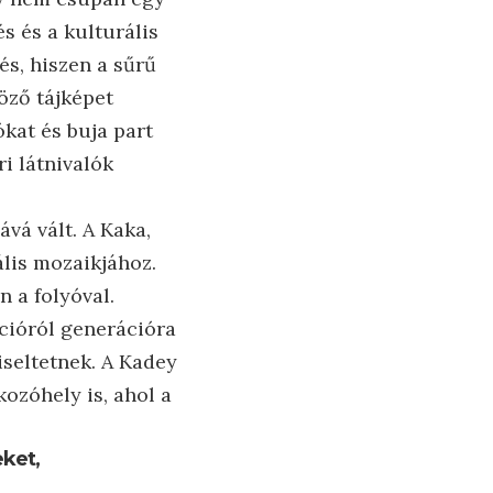
s és a kulturális
és, hiszen a sűrű
öző tájképet
kat és buja part
i látnivalók
vá vált. A Kaka,
lis mozaikjához.
 a folyóval.
cióról generációra
iseltetnek. A Kadey
kozóhely is, ahol a
eket,