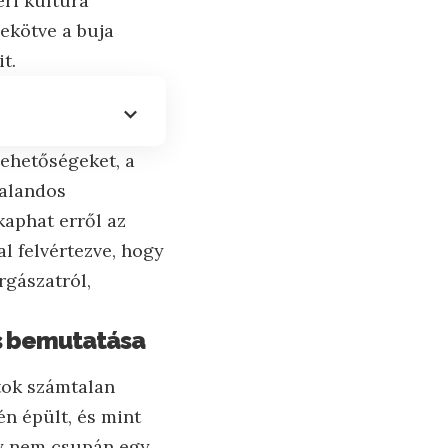
eri kultúra
zekötve a buja
t.
lehetőségeket, a
kalandos
kaphat erről az
l felvértezve, hogy
rgászatról,
is bemutatása
tok számtalan
én épült, és mint
dey nem csupán egy