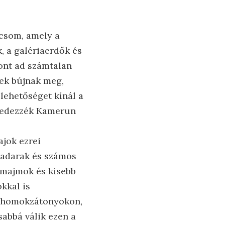
icsom, amely a
k, a galériaerdők és
hont ad számtalan
yek bújnak meg,
lehetőséget kínál a
lfedezzék Kamerun
ajok ezrei
madarak és számos
 majmok és kisebb
kkal is
 a homokzátonyokon,
abbá válik ezen a