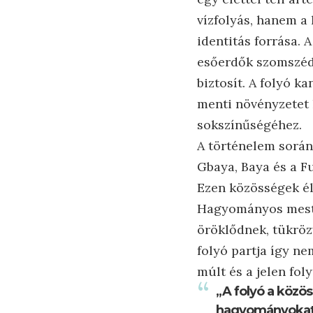
vízfolyás, hanem a
identitás forrása. 
esőerdők szomszéds
biztosít. A folyó 
menti növényzetet 
sokszínűségéhez.
A történelem során
Gbaya, Baya és a F
Ezen közösségek él
Hagyományos mester
öröklődnek, tükrözv
folyó partja így ne
múlt és a jelen fol
„A folyó a közö
hagyományokat é