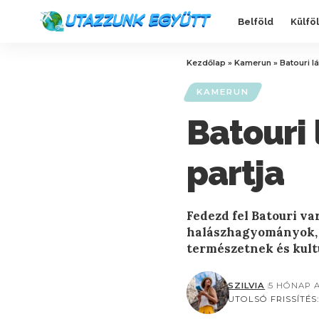
Belföld
Külfö
Kezdőlap
»
Kamerun
»
Batouri l
KAMERUN
Batouri 
partja
Fedezd fel Batouri va
halászhagyományok, g
természetnek és kult
SZILVIA
5 HÓNAP 
UTOLSÓ FRISSÍTÉS: 