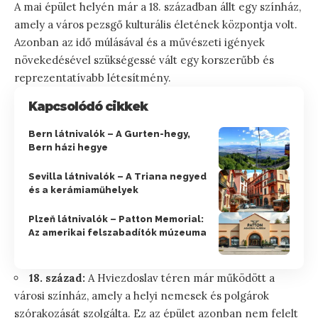
A mai épület helyén már a 18. században állt egy színház,
amely a város pezsgő kulturális életének központja volt.
Azonban az idő múlásával és a művészeti igények
növekedésével szükségessé vált egy korszerűbb és
reprezentatívabb létesítmény.
Kapcsolódó cikkek
Bern látnivalók – A Gurten-hegy,
Bern házi hegye
Sevilla látnivalók – A Triana negyed
és a kerámiaműhelyek
Plzeň látnivalók – Patton Memorial:
Az amerikai felszabadítók múzeuma
18. század:
A Hviezdoslav téren már működött a
városi színház, amely a helyi nemesek és polgárok
szórakozását szolgálta. Ez az épület azonban nem felelt