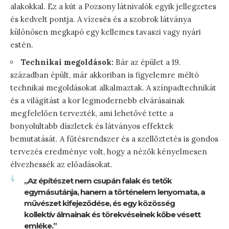
alakokkal. Ez a kút a Pozsony látnivalók egyik jellegzetes
és kedvelt pontja. A vízesés és a szobrok látványa
különösen megkapó egy kellemes tavaszi vagy nyári
estén.
Technikai megoldások:
Bár az épület a 19.
században épült, már akkoriban is figyelemre méltó
technikai megoldásokat alkalmaztak. A színpadtechnikát
és a világítást a kor legmodernebb elvárásainak
megfelelően tervezték, ami lehetővé tette a
bonyolultabb díszletek és látványos effektek
bemutatását. A fűtésrendszer és a szellőztetés is gondos
tervezés eredménye volt, hogy a nézők kényelmesen
élvezhessék az előadásokat.
„Az építészet nem csupán falak és tetők
egymásutánja, hanem a történelem lenyomata, a
művészet kifejeződése, és egy közösség
kollektív álmainak és törekvéseinek kőbe vésett
emléke.”