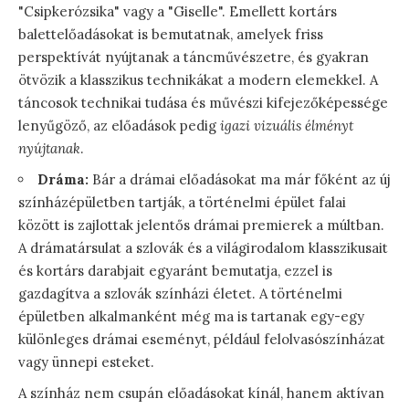
"Csipkerózsika" vagy a "Giselle". Emellett kortárs
balettelőadásokat is bemutatnak, amelyek friss
perspektívát nyújtanak a táncművészetre, és gyakran
ötvözik a klasszikus technikákat a modern elemekkel. A
táncosok technikai tudása és művészi kifejezőképessége
lenyűgöző, az előadások pedig
igazi vizuális élményt
nyújtanak
.
Dráma:
Bár a drámai előadásokat ma már főként az új
színházépületben tartják, a történelmi épület falai
között is zajlottak jelentős drámai premierek a múltban.
A drámatársulat a szlovák és a világirodalom klasszikusait
és kortárs darabjait egyaránt bemutatja, ezzel is
gazdagítva a szlovák színházi életet. A történelmi
épületben alkalmanként még ma is tartanak egy-egy
különleges drámai eseményt, például felolvasószínházat
vagy ünnepi esteket.
A színház nem csupán előadásokat kínál, hanem aktívan