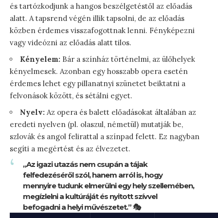
és tartózkodjunk a hangos beszélgetéstől az előadás
alatt. A tapsrend végén illik tapsolni, de az előadás
közben érdemes visszafogottnak lenni. Fényképezni
vagy videózni az előadás alatt tilos.
Kényelem:
Bár a színház történelmi, az ülőhelyek
kényelmesek. Azonban egy hosszabb opera esetén
érdemes lehet egy pillanatnyi szünetet beiktatni a
felvonások között, és sétálni egyet.
Nyelv:
Az opera és balett előadásokat általában az
eredeti nyelven (pl. olaszul, németül) mutatják be,
szlovák és angol felirattal a színpad felett. Ez nagyban
segíti a megértést és az élvezetet.
„Az igazi utazás nem csupán a tájak
felfedezéséről szól, hanem arról is, hogy
mennyire tudunk elmerülni egy hely szellemében,
megízlelni a kultúráját és nyitott szívvel
befogadni a helyi művészetet.” 🎭