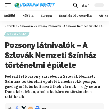
Aa
Belföld
Külföld
Európa
Észak és Dél-Amerika
Afrika
Kezdőlap
»
Szlovákia
»
Pozsony látnivalók – A Szlovák Nemzeti Színház történelmi épülete
SZLOVÁKIA
Pozsony látnivalók – A
Szlovák Nemzeti Színház
történelmi épülete
Fedezd fel Pozsony szívében a Szlovák Nemzeti
Színház történelmi épületét: neobarokk pompa,
gazdag múlt és kulisszatitkok várnak — egy séta a
Duna közelében, ahol a kultúra és történelem
találkozik.