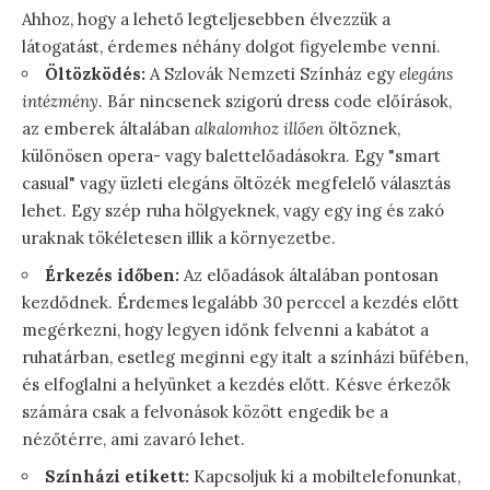
Ahhoz, hogy a lehető legteljesebben élvezzük a
látogatást, érdemes néhány dolgot figyelembe venni.
Öltözködés:
A Szlovák Nemzeti Színház egy
elegáns
intézmény
. Bár nincsenek szigorú dress code előírások,
az emberek általában
alkalomhoz illően
öltöznek,
különösen opera- vagy balettelőadásokra. Egy "smart
casual" vagy üzleti elegáns öltözék megfelelő választás
lehet. Egy szép ruha hölgyeknek, vagy egy ing és zakó
uraknak tökéletesen illik a környezetbe.
Érkezés időben:
Az előadások általában pontosan
kezdődnek. Érdemes legalább 30 perccel a kezdés előtt
megérkezni, hogy legyen időnk felvenni a kabátot a
ruhatárban, esetleg meginni egy italt a színházi büfében,
és elfoglalni a helyünket a kezdés előtt. Késve érkezők
számára csak a felvonások között engedik be a
nézőtérre, ami zavaró lehet.
Színházi etikett:
Kapcsoljuk ki a mobiltelefonunkat,