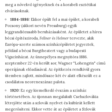
meg a növekvő igényeknek és a korabeli esztétikai
elvárásoknak.
1884-1886:
Ekkor épült fel a mai épület, a korabeli
Pozsony (akkori nevén Pressburg) egyik
leggrandiózusabb beruházásaként. Az épületet a híres
bécsi építésziroda,
Fellner és Helmer
tervezte, akik
Európa-szerte számos színházépületet jegyeztek,
például a bécsi Burgtheatert vagy a budapesti
Vígszínházat. Az ünnepélyes megnyitóra 1886.
szeptember 22-én került sor, Wagner "Lohengrin" című
operájának előadásával. Az építkezés rendkívül gyors
ütemben zajlott, mindössze két év alatt elkészült ez a
csodálatos neoreneszánsz palota.
1920:
Ez egy kiemelkedő évszám a színház
történetében. Az újonnan megalakult Csehszlovákia
létrejötte után a szlovák nyelvet és kultúrát kellett
megerősíteni. Ekkor vette át az épületet a Szlovák