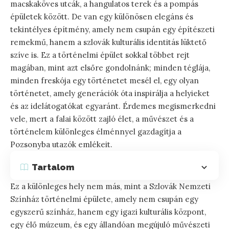
macskaköves utcák, a hangulatos terek és a pompás
épületek között. De van egy különösen elegáns és
tekintélyes építmény, amely nem csupán egy építészeti
remekmű, hanem a szlovák kulturális identitás lüktető
szíve is. Ez a történelmi épület sokkal többet rejt
magában, mint azt elsőre gondolnánk; minden téglája,
minden freskója egy történetet mesél el, egy olyan
történetet, amely generációk óta inspirálja a helyieket
és az idelátogatókat egyaránt. Érdemes megismerkedni
vele, mert a falai között zajló élet, a művészet és a
történelem különleges élménnyel gazdagítja a
Pozsonyba utazók emlékeit.
Tartalom
Ez a különleges hely nem más, mint a Szlovák Nemzeti
Színház történelmi épülete, amely nem csupán egy
egyszerű színház, hanem egy igazi kulturális központ,
egy élő múzeum, és egy állandóan megújuló művészeti