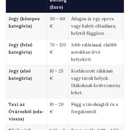
(Euro)
Jegy (közepes
30 – 60
Átlagos ár egy opera
kategória)
€
vagy balett előadásra,
helytől függően.
Jegy (felső
70 – 120
Jobb rálátással, elsőbb
kategória)
€
sorokban lévő
helyekért.
Jegy (alsó
10 – 25
Korlátozott rálátású
kategória)
€
vagy távoli helyek.
Diákoknak kedvezmény
lehet.
Taxi az
10 – 20
Függ a távolságtól és a
Óvárosból (oda-
€
forgalomtól.
vissza)