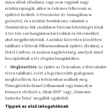
nincs időnk előadásra, vagy nem vagyunk nagy
színházrajongók, akkor is érdemes felkeresni az
épületet kívülről. A
Hviezdoslav tér
önmagában is
gyönyörű, és a színház homlokzata, valamint a
Ganümédesz-kút csodálatos fotózási lehetőséget kínál.
A tér tele van hangulatos kávézókkal és éttermekkel,
ahol megpihenhetünk. A színház közvetlen közelében
található a Szlovák Filharmonikusok épülete (Reduta), a
Hotel Carlton, és számos nagykövetség, amelyek mind
hozzájárulnak a tér elegáns hangulatához.
Megközelítés:
Az épület az Óvárosban, a Hviezdoslav
téren található, ezért a legcélszerűbb gyalogosan
megközelíteni, ha a belvárosban szállunk meg.
Tömegközlekedéssel (villamossal vagy busszal) is
könnyen elérhető a „Most SNP” vagy „Námestie
Ľudovíta Štúra” megállók egyikéből.
Tippek az első látogatóknak