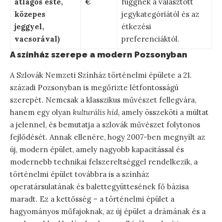
átlagos este,
€
függnek a választott
közepes
jegykategóriától és az
jeggyel,
étkezési
vacsorával)
preferenciáktól.
A színház szerepe a modern Pozsonyban
A Szlovák Nemzeti Színház történelmi épülete a 21.
századi Pozsonyban is megőrizte létfontosságú
szerepét. Nemcsak a klasszikus művészet fellegvára,
hanem egy olyan
kulturális híd
, amely összeköti a múltat
a jelennel, és bemutatja a szlovák művészet folytonos
fejlődését. Annak ellenére, hogy 2007-ben megnyílt az
új, modern épület, amely nagyobb kapacitással és
modernebb technikai felszereltséggel rendelkezik, a
történelmi épület továbbra is a színház
operatársulatának és balettegyüttesének fő bázisa
maradt. Ez a kettősség – a történelmi épület a
hagyományos műfajoknak, az új épület a drámának és a