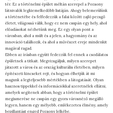
tér. Ez a történelmi épület méltán szerepel a Pozsony
látnivalók legkiemelkedőbb listáján. Ahogy belemerülünk
a történetébe és felfedezzük a falai között zajló pezsgő
életet, világossá válik, hogy ez nem csupán egy hely, ahol
előadásokat nézhetünk meg. Ez egy olyan pont a
városban, ahol a múlt és a jelen, a hagyomány és az
innováció találkozik, és ahol a művészet ereje mindenkit
magával ragad.
Ebben az írásban együtt fedezzük fel ennek a csodálatos
épületnek a titkait. Megvizsgáljuk, milyen szerepet
játszott a város és az ország kulturális életében, milyen
építészeti kincseket rejt, és hogyan élhetjük át mi
magunk a legteljesebb mértékben a látogatását. Olyan
hasznos tippekkel és információkkal szeretnélek ellátni,
amelyek segítenek abban, hogy a történelmi épület
megismerése ne csupán egy gyors városnéző megálló
legyen, hanem egy mélyebb, emlékezetes élmény, amely
bepillantást enged Pozsony lelkébe.