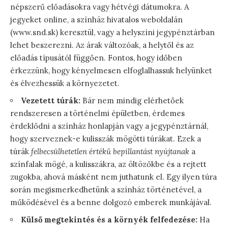
népszerű előadásokra vagy hétvégi dátumokra. A
jegyeket online, a színház hivatalos weboldalán
(
www.snd.sk
) keresztül, vagy a helyszíni jegypénztárban
lehet beszerezni. Az árak változóak, a helytől és az
előadás típusától függően. Fontos, hogy időben
érkezzünk, hogy kényelmesen elfoglalhassuk helyünket
és élvezhessük a környezetet.
Vezetett túrák:
Bár nem mindig elérhetőek
rendszeresen a történelmi épületben, érdemes
érdeklődni a színház honlapján vagy a jegypénztárnál,
hogy szerveznek-e kulisszák mögötti túrákat. Ezek a
túrák
felbecsülhetetlen értékű bepillantást nyújtanak
a
színfalak mögé, a kulisszákra, az öltözőkbe és a rejtett
zugokba, ahová másként nem juthatunk el. Egy ilyen túra
során megismerkedhetünk a színház történetével, a
működésével és a benne dolgozó emberek munkájával.
Külső megtekintés és a környék felfedezése:
Ha