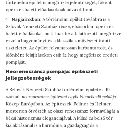
történelmi épület is megőrizte jelentőségét, főként
opera és balett előadásoknak adva otthont.
Napjainkban:
A történelmi épület továbbra is a
Szlovák Nemzeti Színház része, elsősorban opera és
balett előadásokat mutatnak be a falai között, megőrizve
ezzel a hagyományt és a klasszikus művészet iránti
tiszteletet. Az épület folyamatosan karbantartott, és
időnként felújításokon esik át, hogy megőrizze eredeti
pompáját.
Neoreneszánsz pompája: építészeti
jellegzetességek
A Szlovák Nemzeti Színház történelmi épülete a 19.
századi
neoreneszánsz építészet egyik kiemelkedő példája
Közép-Európában. Az építészek, Fellner és Helmer,
mesterien ötvözték az olasz reneszánsz formavilágát a
bécsi historizmus eleganciájával. A külső és belső tér
kialakításánál is a harmónia, a gazdagság és a