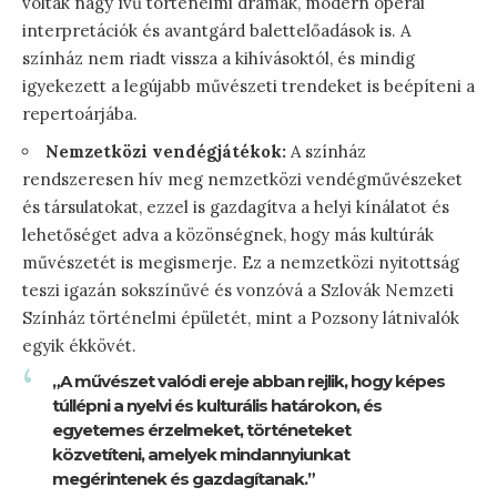
voltak nagy ívű történelmi drámák, modern operai
interpretációk és avantgárd balettelőadások is. A
színház nem riadt vissza a kihívásoktól, és mindig
igyekezett a legújabb művészeti trendeket is beépíteni a
repertoárjába.
Nemzetközi vendégjátékok:
A színház
rendszeresen hív meg nemzetközi vendégművészeket
és társulatokat, ezzel is gazdagítva a helyi kínálatot és
lehetőséget adva a közönségnek, hogy más kultúrák
művészetét is megismerje. Ez a nemzetközi nyitottság
teszi igazán sokszínűvé és vonzóvá a Szlovák Nemzeti
Színház történelmi épületét, mint a Pozsony látnivalók
egyik ékkövét.
„A művészet valódi ereje abban rejlik, hogy képes
túllépni a nyelvi és kulturális határokon, és
egyetemes érzelmeket, történeteket
közvetíteni, amelyek mindannyiunkat
megérintenek és gazdagítanak.”