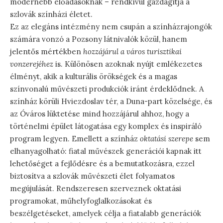
modernebb előadásoknak – rendkívül gazdagítja a
szlovák színházi életet.
Ez az elegáns intézmény nem csupán a színházrajongók
számára vonzó a Pozsony látnivalók közül, hanem
jelentős mértékben
hozzájárul a város turisztikai
vonzerejéhez
is. Különösen azoknak nyújt emlékezetes
élményt, akik a kulturális örökségek és a magas
színvonalú művészeti produkciók iránt érdeklődnek. A
színház körüli Hviezdoslav tér, a Duna-part közelsége, és
az Óváros lüktetése mind hozzájárul ahhoz, hogy a
történelmi épület látogatása egy komplex és inspiráló
program legyen. Emellett a színház
oktatási szerepe
sem
elhanyagolható: fiatal művészek generációi kapnak itt
lehetőséget a fejlődésre és a bemutatkozásra, ezzel
biztosítva a szlovák művészeti élet folyamatos
megújulását. Rendszeresen szerveznek oktatási
programokat, műhelyfoglalkozásokat és
beszélgetéseket, amelyek célja a fiatalabb generációk