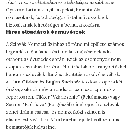
részt vesz az
oktatásban és a tehetséggondozásban
is.
Gyakran tartanak nyílt napokat, bemutatókat
iskolásoknak, és tehetséges fiatal művészeknek
biztosítanak lehetőséget a bemutatkozásra.
Híres előadások és művészek
A Szlovák Nemzeti Színház történelmi épülete számos
legendás előadásnak és ikonikus művésznek adott
otthont az évtizedek során. Ezek az események nem
csupán a színház történetébe íródtak be aranybetűkkel,
hanem a szlovák kulturális identitás részévé is váltak.
Ján Cikker és Eugen Suchoň:
A szlovák opera két
óriása, akiknek művei rendszeresen szerepelnek a
repertoáron. Cikker "Vzkriesenie" (Feltámadás) vagy
Suchoň "Krútňava" (Forgószél) című operái a szlovák
zenei dráma csúcsai, és nemzetközi szinten is
elismerést vívtak ki. A történelmi épület volt számos
bemutatójuk helyszíne.