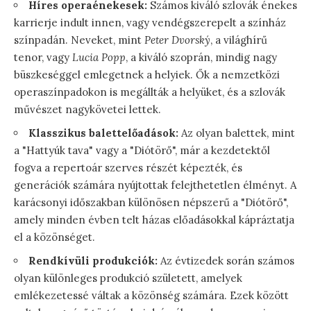
Híres operaénekesek:
Számos kiváló szlovák énekes
karrierje indult innen, vagy vendégszerepelt a színház
színpadán. Neveket, mint
Peter Dvorský
, a világhírű
tenor, vagy
Lucia Popp
, a kiváló szoprán, mindig nagy
büszkeséggel emlegetnek a helyiek. Ők a nemzetközi
operaszínpadokon is megállták a helyüket, és a szlovák
művészet nagykövetei lettek.
Klasszikus balettelőadások:
Az olyan balettek, mint
a "Hattyúk tava" vagy a "Diótörő", már a kezdetektől
fogva a repertoár szerves részét képezték, és
generációk számára nyújtottak felejthetetlen élményt. A
karácsonyi időszakban különösen népszerű a "Diótörő",
amely minden évben telt házas előadásokkal kápráztatja
el a közönséget.
Rendkívüli produkciók:
Az évtizedek során számos
olyan különleges produkció született, amelyek
emlékezetessé váltak a közönség számára. Ezek között