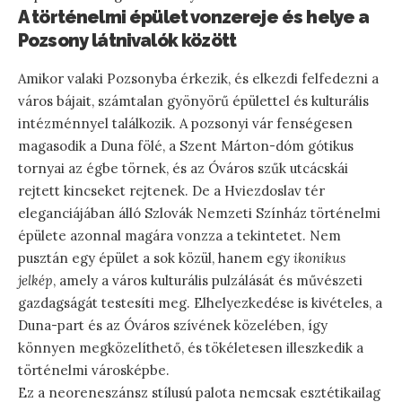
A történelmi épület vonzereje és helye a
Pozsony látnivalók között
Amikor valaki Pozsonyba érkezik, és elkezdi felfedezni a
város bájait, számtalan gyönyörű épülettel és kulturális
intézménnyel találkozik. A pozsonyi vár fenségesen
magasodik a Duna fölé, a Szent Márton-dóm gótikus
tornyai az égbe törnek, és az Óváros szűk utcácskái
rejtett kincseket rejtenek. De a Hviezdoslav tér
eleganciájában álló Szlovák Nemzeti Színház történelmi
épülete azonnal magára vonzza a tekintetet. Nem
pusztán egy épület a sok közül, hanem egy
ikonikus
jelkép
, amely a város kulturális pulzálását és művészeti
gazdagságát testesíti meg. Elhelyezkedése is kivételes, a
Duna-part és az Óváros szívének közelében, így
könnyen megközelíthető, és tökéletesen illeszkedik a
történelmi városképbe.
Ez a neoreneszánsz stílusú palota nemcsak esztétikailag