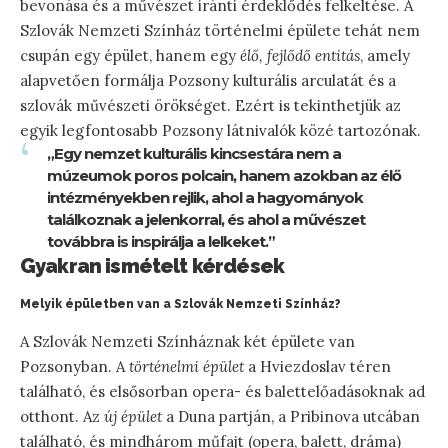
bevonása és a művészet iránti érdeklődés felkeltése. A
Szlovák Nemzeti Színház történelmi épülete tehát nem
csupán egy épület, hanem egy
élő, fejlődő entitás
, amely
alapvetően formálja Pozsony kulturális arculatát és a
szlovák művészeti örökséget. Ezért is tekinthetjük az
egyik legfontosabb Pozsony látnivalók közé tartozónak.
„Egy nemzet kulturális kincsestára nem a
múzeumok poros polcain, hanem azokban az élő
intézményekben rejlik, ahol a hagyományok
találkoznak a jelenkorral, és ahol a művészet
továbbra is inspirálja a lelkeket.”
Gyakran ismételt kérdések
Melyik épületben van a Szlovák Nemzeti Színház?
A Szlovák Nemzeti Színháznak két épülete van
Pozsonyban. A
történelmi épület
a Hviezdoslav téren
található, és elsősorban opera- és balettelőadásoknak ad
otthont. Az
új épület
a Duna partján, a Pribinova utcában
található, és mindhárom műfajt (opera, balett, dráma)