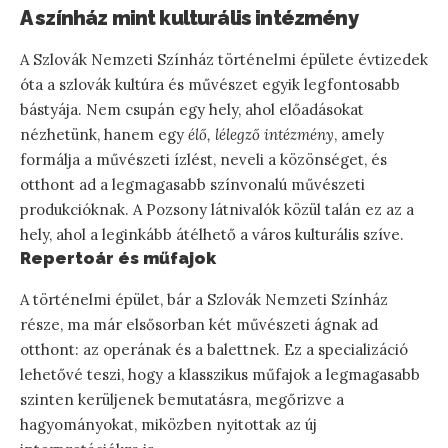
A színház mint kulturális intézmény
A Szlovák Nemzeti Színház történelmi épülete évtizedek
óta a szlovák kultúra és művészet egyik legfontosabb
bástyája. Nem csupán egy hely, ahol előadásokat
nézhetünk, hanem egy
élő, lélegző intézmény
, amely
formálja a művészeti ízlést, neveli a közönséget, és
otthont ad a legmagasabb színvonalú művészeti
produkcióknak. A Pozsony látnivalók közül talán ez az a
hely, ahol a leginkább átélhető a város kulturális szíve.
Repertoár és műfajok
A történelmi épület, bár a Szlovák Nemzeti Színház
része, ma már elsősorban két művészeti ágnak ad
otthont: az operának és a balettnek. Ez a specializáció
lehetővé teszi, hogy a klasszikus műfajok a legmagasabb
szinten kerüljenek bemutatásra, megőrizve a
hagyományokat, miközben nyitottak az új