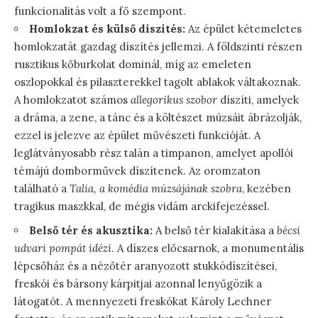
funkcionalitás volt a fő szempont.
Homlokzat és külső díszítés:
Az épület kétemeletes
homlokzatát gazdag díszítés jellemzi. A földszinti részen
rusztikus kőburkolat dominál, míg az emeleten
oszlopokkal és pilaszterekkel tagolt ablakok váltakoznak.
A homlokzatot számos
allegorikus szobor
díszíti, amelyek
a dráma, a zene, a tánc és a költészet múzsáit ábrázolják,
ezzel is jelezve az épület művészeti funkcióját. A
leglátványosabb rész talán a timpanon, amelyet apollói
témájú domborművek díszítenek. Az oromzaton
található a
Talia, a komédia múzsájának szobra
, kezében
tragikus maszkkal, de mégis vidám arckifejezéssel.
Belső tér és akusztika:
A belső tér kialakítása a
bécsi
udvari pompát idézi
. A díszes előcsarnok, a monumentális
lépcsőház és a nézőtér aranyozott stukkódíszítései,
freskói és bársony kárpitjai azonnal lenyűgözik a
látogatót. A mennyezeti freskókat Károly Lechner