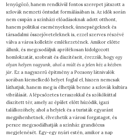
lenyűgöző, hanem rendkívül fontos szerepet játszott a
szlovák nemzeti öntudat formálásában is. Az idők során
nem csupán a színházi előadásoknak adott otthont,
hanem politikai eseményeknek, ünnepségeknek és
társadalmi összejöveteleknek is, ezzel szerves részévé
válva a város kollektív emlékezetének. Amikor előtte
állunk, és megcsodáljuk aprólékosan kidolgozott
homlokzatát, szobrait és díszítéseit, érezzük, hogy
egy
olyan helyen vagyunk, ahol a múlt és a jelen kéz a kézben
jár
. Ez a nagyszerű építmény a Pozsony látnivalók
sorában kiemelkedő helyet foglal el, hiszen nemcsak
láthatjuk, hanem meg is élhetjük benne a szlovák kultúra
vibrálását. A lépcsőzetes teraszokkal és szökőkúttal
díszített tér, amely az épület előtt húzódik, igazi
találkozóhely, ahol a helyiek és a turisták egyaránt
megpihenhetnek, élvezhetik a városi forgatagot, és
persze megcsodálhatják a színház grandiózus
megjelenését. Egy-egy nyári estén, amikor a nap