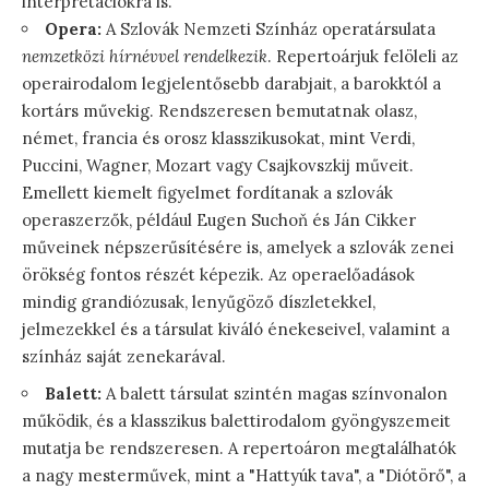
interpretációkra is.
Opera:
A Szlovák Nemzeti Színház operatársulata
nemzetközi hírnévvel rendelkezik
. Repertoárjuk felöleli az
operairodalom legjelentősebb darabjait, a barokktól a
kortárs művekig. Rendszeresen bemutatnak olasz,
német, francia és orosz klasszikusokat, mint Verdi,
Puccini, Wagner, Mozart vagy Csajkovszkij műveit.
Emellett kiemelt figyelmet fordítanak a szlovák
operaszerzők, például Eugen Suchoň és Ján Cikker
műveinek népszerűsítésére is, amelyek a szlovák zenei
örökség fontos részét képezik. Az operaelőadások
mindig grandiózusak, lenyűgöző díszletekkel,
jelmezekkel és a társulat kiváló énekeseivel, valamint a
színház saját zenekarával.
Balett:
A balett társulat szintén magas színvonalon
működik, és a klasszikus balettirodalom gyöngyszemeit
mutatja be rendszeresen. A repertoáron megtalálhatók
a nagy mesterművek, mint a "Hattyúk tava", a "Diótörő", a