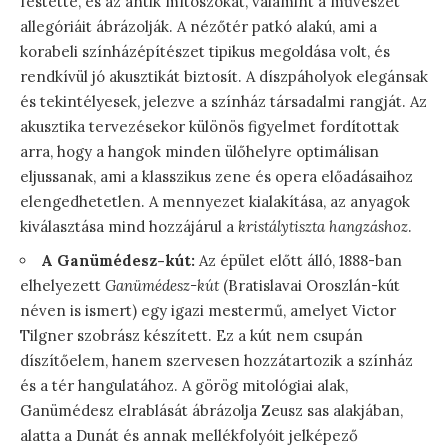
festette, és az antik mítoszokat, valamint a művészet
allegóriáit ábrázolják. A nézőtér patkó alakú, ami a
korabeli színházépítészet tipikus megoldása volt, és
rendkívül jó akusztikát biztosít. A díszpáholyok elegánsak
és tekintélyesek, jelezve a színház társadalmi rangját. Az
akusztika tervezésekor különös figyelmet fordítottak
arra, hogy a hangok minden ülőhelyre optimálisan
eljussanak, ami a klasszikus zene és opera előadásaihoz
elengedhetetlen. A mennyezet kialakítása, az anyagok
kiválasztása mind hozzájárul a
kristálytiszta hangzáshoz
.
A Ganümédesz-kút:
Az épület előtt álló, 1888-ban
elhelyezett
Ganümédesz-kút
(Bratislavai Oroszlán-kút
néven is ismert) egy igazi mestermű, amelyet Victor
Tilgner szobrász készített. Ez a kút nem csupán
díszítőelem, hanem szervesen hozzátartozik a színház
és a tér hangulatához. A görög mitológiai alak,
Ganümédesz elrablását ábrázolja Zeusz sas alakjában,
alatta a Dunát és annak mellékfolyóit jelképező