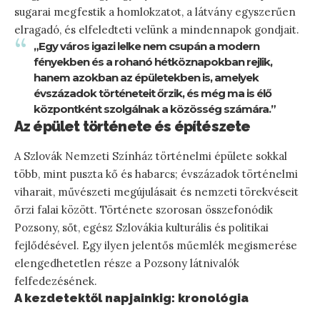
sugarai megfestik a homlokzatot, a látvány egyszerűen
elragadó, és elfeledteti velünk a mindennapok gondjait.
„Egy város igazi lelke nem csupán a modern
fényekben és a rohanó hétköznapokban rejlik,
hanem azokban az épületekben is, amelyek
évszázadok történeteit őrzik, és még ma is élő
központként szolgálnak a közösség számára.”
Az épület története és építészete
A Szlovák Nemzeti Színház történelmi épülete sokkal
több, mint puszta kő és habarcs; évszázadok történelmi
viharait, művészeti megújulásait és nemzeti törekvéseit
őrzi falai között. Története szorosan összefonódik
Pozsony, sőt, egész Szlovákia kulturális és politikai
fejlődésével. Egy ilyen jelentős műemlék megismerése
elengedhetetlen része a Pozsony látnivalók
felfedezésének.
A kezdetektől napjainkig: kronológia