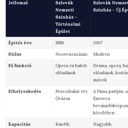
Jellemző
Szlovák
Szlovák Nemzet
Nemzeti
Színház – Új Ép
Színház –
Történelmi
Épület
Építés éve
1886
2007
Stílus
Neoreneszánsz
Modern
Fő funkció
Opera és balett
Dráma, opera, ba
előadások
előadások, kortá
művek
Elhelyezkedés
Hviezdoslav tér,
A Duna partján, a
Óváros
Eurovea
bevásárlóközpon
közelében
Kapacitás
Kisebb,
Nagyobb,