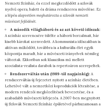
Nemzeti Színház, és ezzel megkezdődött a szlovák
nyelvű opera, balett és dráma rendszeres művelése. Ez
a lépés
alapvetően meghatározta a szlovák nemzeti
művészet fejlődését
.
A második világháború és az azt követő időszak:
A színház szerencsére túlélte a háború borzalmait, bár
kisebb károkat szenvedett. A kommunista időszakban is
aktívan működött, továbbra is a kulturális élet egyik
központja maradt, bár a művészeti irányelvek némileg
változtak. Ekkoriban sok klasszikus mű mellett
szocialista-realista darabok is repertoáron szerepeltek.
Rendszerváltás után (1989-től napjainkig):
A
rendszerváltás új fejezetet nyitott a színház életében.
Lehetővé vált a nemzetközi koprodukciók létesítése, a
modern rendezői megközelítések bevezetése, és a
szabadabb művészeti kifejezés. A 2007-ben megnyitott
új Szlovák Nemzeti Színház épületével párhuzamosan a