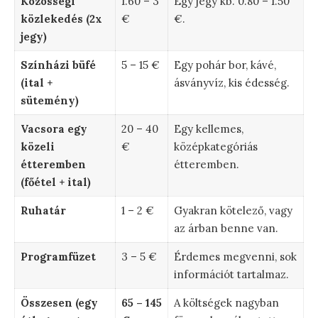
Közösségi
1.60 – 3
Egy jegy kb. 0.80 – 1.50
közlekedés (2x
€
€.
jegy)
Színházi büfé
5 – 15 €
Egy pohár bor, kávé,
(ital +
ásványvíz, kis édesség.
sütemény)
Vacsora egy
20 – 40
Egy kellemes,
közeli
€
középkategóriás
étteremben
étteremben.
(főétel + ital)
Ruhatár
1 – 2 €
Gyakran kötelező, vagy
az árban benne van.
Programfüzet
3 – 5 €
Érdemes megvenni, sok
információt tartalmaz.
Összesen (egy
65 – 145
A költségek nagyban