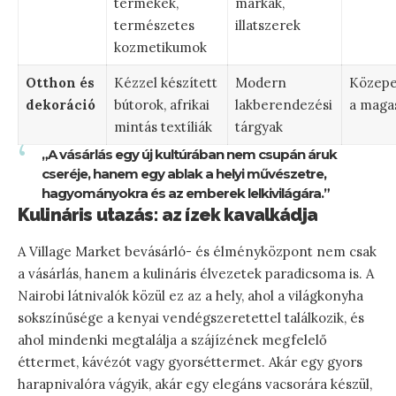
termékek,
márkák,
természetes
illatszerek
kozmetikumok
Otthon és
Kézzel készített
Modern
Közepe
dekoráció
bútorok, afrikai
lakberendezési
a maga
mintás textíliák
tárgyak
„A vásárlás egy új kultúrában nem csupán áruk
cseréje, hanem egy ablak a helyi művészetre,
hagyományokra és az emberek lelkivilágára.”
Kulináris utazás: az ízek kavalkádja
A Village Market bevásárló- és élményközpont nem csak
a vásárlás, hanem a kulináris élvezetek paradicsoma is. A
Nairobi látnivalók közül ez az a hely, ahol a világkonyha
sokszínűsége a kenyai vendégszeretettel találkozik, és
ahol mindenki megtalálja a szájízének megfelelő
éttermet, kávézót vagy gyorséttermet. Akár egy gyors
harapnivalóra vágyik, akár egy elegáns vacsorára készül,