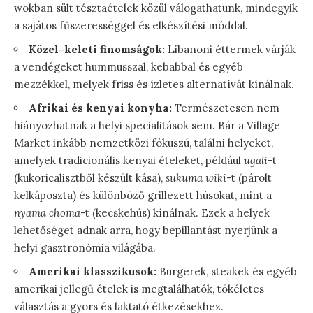
wokban sült tésztaételek közül válogathatunk, mindegyik
a sajátos fűszerességgel és elkészítési móddal.
Közel-keleti finomságok:
Libanoni éttermek várják
a vendégeket hummusszal, kebabbal és egyéb
mezzékkel, melyek friss és ízletes alternatívát kínálnak.
Afrikai és kenyai konyha:
Természetesen nem
hiányozhatnak a helyi specialitások sem. Bár a Village
Market inkább nemzetközi fókuszú, találni helyeket,
amelyek tradicionális kenyai ételeket, például
ugali
-t
(kukoricalisztből készült kása),
sukuma wiki
-t (párolt
kelkáposzta) és különböző grillezett húsokat, mint a
nyama choma
-t (kecskehús) kínálnak. Ezek a helyek
lehetőséget adnak arra, hogy bepillantást nyerjünk a
helyi gasztronómia világába.
Amerikai klasszikusok:
Burgerek, steakek és egyéb
amerikai jellegű ételek is megtalálhatók, tökéletes
választás a gyors és laktató étkezésekhez.