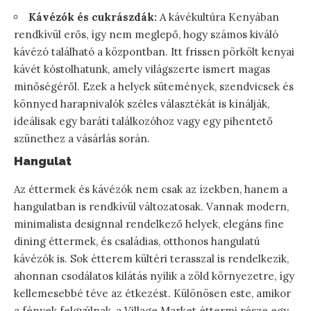
Kávézók és cukrászdák:
A kávékultúra Kenyában
rendkívül erős, így nem meglepő, hogy számos kiváló
kávézó található a központban. Itt frissen pörkölt kenyai
kávét kóstolhatunk, amely világszerte ismert magas
minőségéről. Ezek a helyek sütemények, szendvicsek és
könnyed harapnivalók széles választékát is kínálják,
ideálisak egy baráti találkozóhoz vagy egy pihentető
szünethez a vásárlás során.
Hangulat
Az éttermek és kávézók nem csak az ízekben, hanem a
hangulatban is rendkívül változatosak. Vannak modern,
minimalista designnal rendelkező helyek, elegáns fine
dining éttermek, és családias, otthonos hangulatú
kávézók is. Sok étterem kültéri terasszal is rendelkezik,
ahonnan csodálatos kilátás nyílik a zöld környezetre, így
kellemesebbé téve az étkezést. Különösen este, amikor
a fények felgyúlnak, a Village Market éttermi része egy