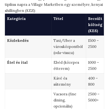
tipikus napra a Village Marketben egy személyre, kenyai
shillingben (KES):
Kategória
Tétel
Becsült
költség
(KES)
Közlekedés
Taxi/Uber a
1500 –
városközpontból
2500
(oda-vissza)
Étel és ital
Ebéd (közepes
1000 –
étterem)
2500
Kávé és
400 –
sütemény
800
Vacsora (fine
2500 –
dining,
5000+
opcionális)