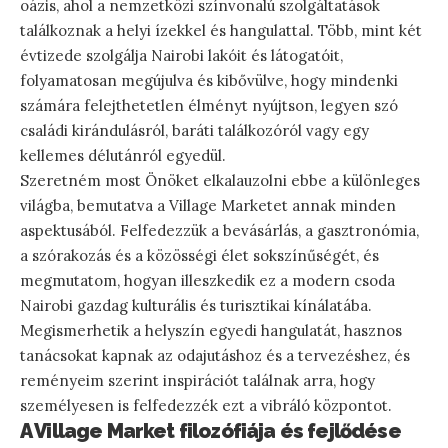
oázis, ahol a nemzetközi színvonalú szolgáltatások
találkoznak a helyi ízekkel és hangulattal. Több, mint két
évtizede szolgálja Nairobi lakóit és látogatóit,
folyamatosan megújulva és kibővülve, hogy mindenki
számára felejthetetlen élményt nyújtson, legyen szó
családi kirándulásról, baráti találkozóról vagy egy
kellemes délutánról egyedül.
Szeretném most Önöket elkalauzolni ebbe a különleges
világba, bemutatva a Village Marketet annak minden
aspektusából. Felfedezzük a bevásárlás, a gasztronómia,
a szórakozás és a közösségi élet sokszínűségét, és
megmutatom, hogyan illeszkedik ez a modern csoda
Nairobi gazdag kulturális és turisztikai kínálatába.
Megismerhetik a helyszín egyedi hangulatát, hasznos
tanácsokat kapnak az odajutáshoz és a tervezéshez, és
reményeim szerint inspirációt találnak arra, hogy
személyesen is felfedezzék ezt a vibráló központot.
A Village Market filozófiája és fejlődése