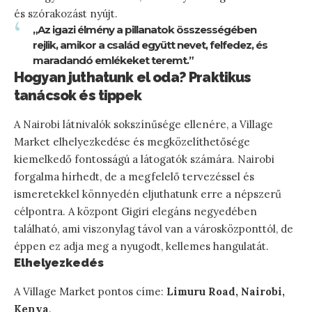
és szórakozást nyújt.
„Az igazi élmény a pillanatok összességében
rejlik, amikor a család együtt nevet, felfedez, és
maradandó emlékeket teremt.”
Hogyan juthatunk el oda? Praktikus
tanácsok és tippek
A Nairobi látnivalók sokszínűsége ellenére, a Village
Market elhelyezkedése és megközelíthetősége
kiemelkedő fontosságú a látogatók számára. Nairobi
forgalma hírhedt, de a megfelelő tervezéssel és
ismeretekkel könnyedén eljuthatunk erre a népszerű
célpontra. A központ Gigiri elegáns negyedében
található, ami viszonylag távol van a városközponttól, de
éppen ez adja meg a nyugodt, kellemes hangulatát.
Elhelyezkedés
A Village Market pontos címe:
Limuru Road, Nairobi,
Kenya
.