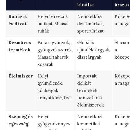
kínálat
árszin
Ruházat
Helyi tervezők
Nemzetközi
Közepe
és divat
butikjai, Maasai
divatmárkák,
a maga
ruhák
sportruházat
Kézműves
Fa faragványok,
Globális
Alacson
termékek
gyöngyékszerek,
ajándéktárgyak,
a
Maasai takarók,
dísztárgyak
közepe
kosarak
Élelmiszer
Helyi
Importált
Közepe
gyümölcsök,
delikát
a maga
zöldségek,
termékek,
kenyai kávé, tea
nemzetközi
élelmiszerek
Szépség és
Helyi
Nemzetközi
Közepe
egészség
gyógynövényes
kozmetikai
a maga