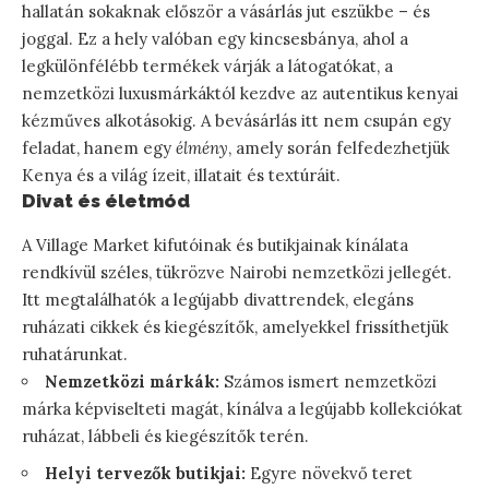
hallatán sokaknak először a vásárlás jut eszükbe – és
joggal. Ez a hely valóban egy kincsesbánya, ahol a
legkülönfélébb termékek várják a látogatókat, a
nemzetközi luxusmárkáktól kezdve az autentikus kenyai
kézműves alkotásokig. A bevásárlás itt nem csupán egy
feladat, hanem egy
élmény
, amely során felfedezhetjük
Kenya és a világ ízeit, illatait és textúráit.
Divat és életmód
A Village Market kifutóinak és butikjainak kínálata
rendkívül széles, tükrözve Nairobi nemzetközi jellegét.
Itt megtalálhatók a legújabb divattrendek, elegáns
ruházati cikkek és kiegészítők, amelyekkel frissíthetjük
ruhatárunkat.
Nemzetközi márkák:
Számos ismert nemzetközi
márka képviselteti magát, kínálva a legújabb kollekciókat
ruházat, lábbeli és kiegészítők terén.
Helyi tervezők butikjai:
Egyre növekvő teret