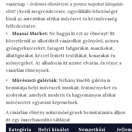
vasárnap –
érdemes ellenőrizni a pontos napokat látogatás
előtt!
) kerül megrendezésre, egyedülálló lehetőséget
kínál az autentikus afrikai művészet és kézművesség
felfedezésére.
Maasai Market:
Ne hagyja ki ezt az élményt! Itt
közvetlenül az alkotóktól vásárolhat gyönyörű, színes
gyöngyékszereket, faragott fafigurákat, maszkokat,
állatfigurákat, kézzel festett textíliákat, kosarakat és
szőnyegeket. Az alkudozás itt szinte elvárás, és része a
vásárlási élménynek.
Művészeti galériák:
Néhány kisebb galéria is
bemutatja helyi művészek munkáit, festményeket és
szobrokat, amelyek modern és hagyományos afrikai
művészetet egyaránt képviselnek.
A vásárlási élmény sokszínűségének bemutatására álljon
itt egy összehasonlító táblázat:
Kategória
Helyi kínálat
Nemzetközi
Jellem