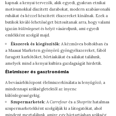
kapnak a kenyai tervezők, akik egyedi, gyakran etnikai
motívumokkal díszített darabokat, modern szabásvonalú
ruhákat és kézzel készített ékszereket kínálnak. Ezek a
butikok kiváló lehetőséget biztosítanak arra, hogy valami
igazán
különlegeset és helyit
vásároljunk, ami egyedi
emlékként szolgál majd.
Ékszerek és kiegészítők:
A kézműves boltokban és
a Maasai Marketen gyönyörű gyöngyékszereket, fából
faragott karkötőket, bőrtáskákat és sálakat találunk,
amelyek mind a kenyai kultúra gazdagságát hirdetik.
Élelmiszer és gasztronómia
A bevásárlóközpont élelmiszerkínálata is lenyűgöző, a
mindennapi szükségletektől az ínyenc
különlegességekig.
Szupermarketek:
A
Carrefour
és a
Shoprite
hatalmas
szupermarketekként szolgálják ki a látogatókat, ahol
mindent megtalálunk, amire egy háztartásban szükség