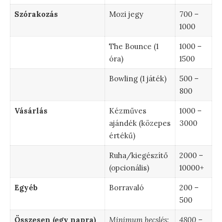
Szórakozás
Mozi jegy
700 –
1000
The Bounce (1
1000 –
óra)
1500
Bowling (1 játék)
500 –
800
Vásárlás
Kézműves
1000 –
ajándék (közepes
3000
értékű)
Ruha/kiegészítő
2000 –
(opcionális)
10000+
Egyéb
Borravaló
200 –
500
Összesen (egy napra)
Minimum becslés:
4800 –