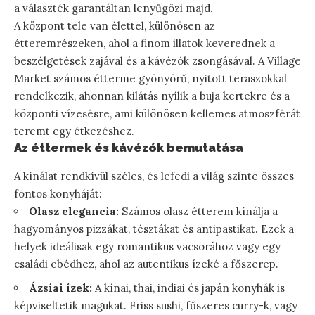
a választék garantáltan lenyűgözi majd.
A központ tele van élettel, különösen az
étteremrészeken, ahol a finom illatok keverednek a
beszélgetések zajával és a kávézók zsongásával. A Village
Market számos étterme gyönyörű, nyitott teraszokkal
rendelkezik, ahonnan kilátás nyílik a buja kertekre és a
központi vízesésre, ami különösen kellemes atmoszférát
teremt egy étkezéshez.
Az éttermek és kávézók bemutatása
A kínálat rendkívül széles, és lefedi a világ szinte összes
fontos konyháját:
Olasz elegancia:
Számos olasz étterem kínálja a
hagyományos pizzákat, tésztákat és antipastikat. Ezek a
helyek ideálisak egy romantikus vacsorához vagy egy
családi ebédhez, ahol az autentikus ízeké a főszerep.
Ázsiai ízek:
A kínai, thai, indiai és japán konyhák is
képviseltetik magukat. Friss sushi, fűszeres curry-k, vagy