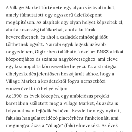
A Village Market története egy olyan vízióval indult,
amely túlmutatott egy egyszerű üzletközpont
megépítésén. Az alapítók egy olyan helyet képzeltek el,
ahol a közösség találkozhat, ahol a kultúrák
keveredhetnek, és ahol a családok minőségi időt
tölthetnek együtt. Nairobi egyik legexkluzívabb
negyedében, Gigiri-ben található, közel az ENSZ afrikai
központjához és számos nagykövetséghez, ami eleve
egy kozmopolita környezetbe helyezi. Ez a stratégiai
elhelyezkedés jelentősen hozzájárult ahhoz, hogy a
Village Market a kezdetektől fogva nemzetközi
vonzerővel bíró hellyé váljon.
Az 1990-es évek közepén, egy ambiciózus projekt
keretében született meg a Village Market, és azóta is
folyamatosan fejlődik és bővül. Kezdetben egy nyitott,
falusias hangulatot idéző piactérként funkcionált, ami
megmagyarázza a "Village" (falu) elnevezést. Az évek