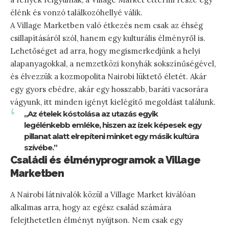
élénk és vonzó találkozóhellyé válik.
A Village Marketben való étkezés nem csak az éhség
csillapításáról szól, hanem egy kulturális élményről is.
Lehetőséget ad arra, hogy megismerkedjünk a helyi
alapanyagokkal, a nemzetközi konyhák sokszínűségével,
és élvezzük a kozmopolita Nairobi lüktető életét. Akár
egy gyors ebédre, akár egy hosszabb, baráti vacsorára
vágyunk, itt minden igényt kielégítő megoldást találunk.
„Az ételek kóstolása az utazás egyik
legélénkebb emléke, hiszen az ízek képesek egy
pillanat alatt elrepíteni minket egy másik kultúra
szívébe.”
Családi és élményprogramok a Village
Marketben
A Nairobi látnivalók közül a Village Market kiválóan
alkalmas arra, hogy az egész család számára
felejthetetlen élményt nyújtson. Nem csak egy