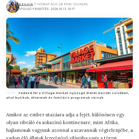
SZILVIA
7 HÓNAP AGO
28 PERC OLVASÁS
UTOLSÓ FRISSÍTÉS: 2026.01.13. 10:17
Fedezd fel a Village Market nyüzsgő életét Nairobi szívében,
ahol butikok, éttermek és familáris programok várnak.
Amikor az ember utazásra adja a fejét, különösen egy
olyan vibráló és sokszínű kontinensre, mint Afrika,
hajlamosak vagyunk azonnal a szavannák végtelenjébe, a
vadon élő állatok lenyűgöző világába vagy a törzsi