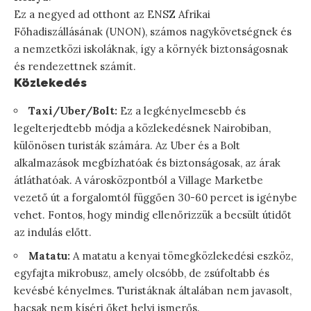
Ez a negyed ad otthont az ENSZ Afrikai
Főhadiszállásának (UNON), számos nagykövetségnek és
a nemzetközi iskoláknak, így a környék biztonságosnak
és rendezettnek számít.
Közlekedés
Taxi/Uber/Bolt:
Ez a legkényelmesebb és
legelterjedtebb módja a közlekedésnek Nairobiban,
különösen turisták számára. Az Uber és a Bolt
alkalmazások megbízhatóak és biztonságosak, az árak
átláthatóak. A városközpontból a Village Marketbe
vezető út a forgalomtól függően 30-60 percet is igénybe
vehet. Fontos, hogy mindig ellenőrizzük a becsült útidőt
az indulás előtt.
Matatu:
A matatu a kenyai tömegközlekedési eszköz,
egyfajta mikrobusz, amely olcsóbb, de zsúfoltabb és
kevésbé kényelmes. Turistáknak általában nem javasolt,
hacsak nem kíséri őket helyi ismerős.