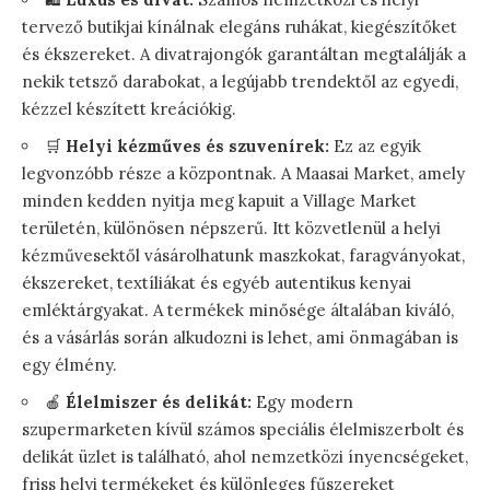
tervező butikjai kínálnak elegáns ruhákat, kiegészítőket
és ékszereket. A divatrajongók garantáltan megtalálják a
nekik tetsző darabokat, a legújabb trendektől az egyedi,
kézzel készített kreációkig.
🛒
Helyi kézműves és szuvenírek:
Ez az egyik
legvonzóbb része a központnak. A Maasai Market, amely
minden kedden nyitja meg kapuit a Village Market
területén, különösen népszerű. Itt közvetlenül a helyi
kézművesektől vásárolhatunk maszkokat, faragványokat,
ékszereket, textíliákat és egyéb autentikus kenyai
emléktárgyakat. A termékek minősége általában kiváló,
és a vásárlás során alkudozni is lehet, ami önmagában is
egy élmény.
🍎
Élelmiszer és delikát:
Egy modern
szupermarketen kívül számos speciális élelmiszerbolt és
delikát üzlet is található, ahol nemzetközi ínyencségeket,
friss helyi termékeket és különleges fűszereket