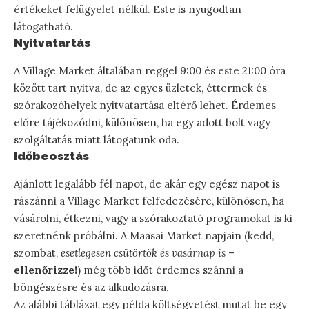
értékeket felügyelet nélkül. Este is nyugodtan
látogatható.
Nyitvatartás
A Village Market általában reggel 9:00 és este 21:00 óra
között tart nyitva, de az egyes üzletek, éttermek és
szórakozóhelyek nyitvatartása eltérő lehet. Érdemes
előre tájékozódni, különösen, ha egy adott bolt vagy
szolgáltatás miatt látogatunk oda.
Időbeosztás
Ajánlott legalább fél napot, de akár egy egész napot is
rászánni a Village Market felfedezésére, különösen, ha
vásárolni, étkezni, vagy a szórakoztató programokat is ki
szeretnénk próbálni. A Maasai Market napjain (kedd,
szombat,
esetlegesen csütörtök és vasárnap is
–
ellenőrizze!
) még több időt érdemes szánni a
böngészésre és az alkudozásra.
Az alábbi táblázat egy példa költségvetést mutat be egy