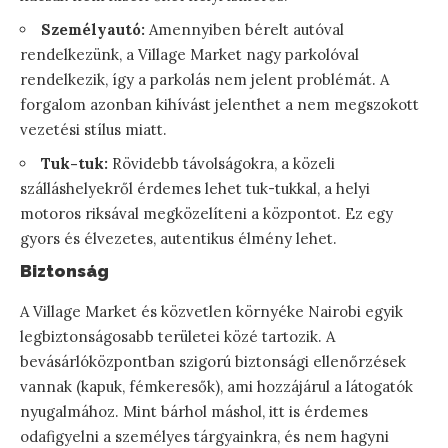
Személyautó:
Amennyiben bérelt autóval
rendelkezünk, a Village Market nagy parkolóval
rendelkezik, így a parkolás nem jelent problémát. A
forgalom azonban kihívást jelenthet a nem megszokott
vezetési stílus miatt.
Tuk-tuk:
Rövidebb távolságokra, a közeli
szálláshelyekről érdemes lehet tuk-tukkal, a helyi
motoros riksával megközelíteni a központot. Ez egy
gyors és élvezetes, autentikus élmény lehet.
Biztonság
A Village Market és közvetlen környéke Nairobi egyik
legbiztonságosabb területei közé tartozik. A
bevásárlóközpontban szigorú biztonsági ellenőrzések
vannak (kapuk, fémkeresők), ami hozzájárul a látogatók
nyugalmához. Mint bárhol máshol, itt is érdemes
odafigyelni a személyes tárgyainkra, és nem hagyni