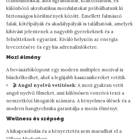
trambulinokkal, ahol ugrálhatunk, szaltózhatunk, és
különböző akrobatikus mozdulatokat próbálhatunk ki
biztonságos körülmények között. Emellett falmászó
falak, kötélpályák és akadálypályák is találhatóak, amelyek
kihívást jelentenek a nagyobb gyerekeknek és a
felnőtteknek egyaránt. Kiváló helyszín az energia
levezetésére és egy kis adrenalinlöketre.
Mozi élmény
A bevásárlóközpont egy modern multiplex mozival is
büszkélkedhet, ahol a legújabb kasszasikereket vetítik.
🎬
Angol nyelvű vetítések:
A mozi gyakran vetít
angol nyelvű filmeket, ami különösen vonzóvá teszi a
nemzetközi látogatók számára. A kényelmes ülések és a
modern hangtechnika garantálja a mozis élményt.
Wellness és szépség
A kikapcsolódás és a kényeztetés sem maradhat el a
Village Marketben.