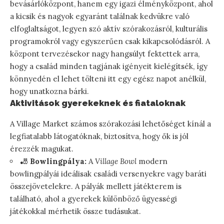
bevásárlóközpont, hanem egy igazi élményközpont, ahol
a kicsik és nagyok egyaránt találnak kedvükre való
elfoglaltságot, legyen szó aktív szórakozásról, kulturális
programokról vagy egyszerűen csak kikapcsolódásról. A
központ tervezésekor nagy hangsúlyt fektettek arra,
hogy a család minden tagjának igényeit kielégítsék, így
könnyedén el lehet tölteni itt egy egész napot anélkül,
hogy unatkozna bárki.
Aktivitások gyerekeknek és fiataloknak
A Village Market számos szórakozási lehetőséget kínál a
legfiatalabb látogatóknak, biztosítva, hogy ők is jól
érezzék magukat.
🎳
Bowlingpálya:
A
Village Bowl
modern
bowlingpályái ideálisak családi versenyekre vagy baráti
összejövetelekre. A pályák mellett játékterem is
található, ahol a gyerekek különböző ügyességi
játékokkal mérhetik össze tudásukat.