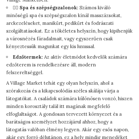
🧖‍♀️
Spa és szépségszalonok:
Számos kiváló
minőségű spa és szépségszalon kínál masszázsokat,
arckezeléseket, manikűrt, pedikűrt és fodrászati
szolgáltatásokat. Ez a tökéletes helyszín, hogy kipihenjük
a városnézés fáradalmait, vagy egyszerűen csak
kényeztessük magunkat egy kis luxussal.
Edzőtermek:
Az aktív életmódot kedvelők számára
edzőterem is rendelkezésre áll, modern
felszereltséggel.
A Village Market tehát egy olyan helyszín, ahol a
szórakozás és a kikapcsolódás széles skálája várja a
látogatókat. A családok számára különösen vonzó, hiszen
minden korosztály talál itt magának megfelelő
elfoglaltságot. A gondosan tervezett környezet és a
barátságos személyzet hozzájárul ahhoz, hogy a
látogatás valóban élmény legyen. Akár egy esős napon,
akár egy forró délutánon, ez a hely mindig menedéket