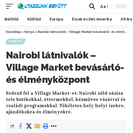
Aa
Belföld
Külföld
Európa
Észak és Dél-Amerika
Afrika
Kezdőlap
»
Kenya
»
Nairobi látnivalók – Village Market bevásárló- és élményközpont
KENYA
Nairobi látnivalók –
Village Market bevásárló-
és élményközpont
Fedezd fel a Village Market-et: Nairobi zöld oázisa
tele butikokkal, éttermekkel, kézműves vásárral és
családi programokkal. Tökéletes hely helyi ízekre,
ajándékokra és élményekre.