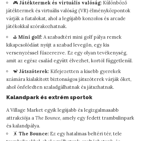
🎮
Játéktermek és virtuális valóság:
Különböző
játéktermek és virtuális valóság (VR) élményközpontok
várják a fiatalokat, ahol a legújabb konzolos és arcade
játékokkal szórakozhatnak.
⛳
Mini golf:
A szabadtéri mini golf pálya remek
kikapcsolódást nyújt a szabad levegőn, egy kis
versenyzéssel fűszerezve. Ez egy olyan tevékenység,
amit az egész család együtt élvezhet, kortól függetlenül.
🐒
Játszóterek:
Kifejezetten a kisebb gyerekek
számára kialakított biztonságos játszóterek várják őket,
ahol önfeledten szaladgálhatnak és játszhatnak.
Kalandpark és extrém sportok
A Village Market egyik legújabb és legizgalmasabb
attrakciója a
The Bounce
, amely egy fedett trambulinpark
és kalandpálya.
🤸
The Bounce:
Ez egy hatalmas beltéri tér, tele