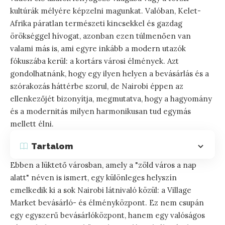
kultúrák mélyére képzelni magunkat. Valóban, Kelet-
Afrika páratlan természeti kincsekkel és gazdag
örökséggel hívogat, azonban ezen túlmenően van
valami más is, ami egyre inkább a modern utazók
fókuszába kerül: a kortárs városi élmények. Azt
gondolhatnánk, hogy egy ilyen helyen a bevásárlás és a
szórakozás háttérbe szorul, de Nairobi éppen az
ellenkezőjét bizonyítja, megmutatva, hogy a hagyomány
és a modernitás milyen harmonikusan tud egymás
mellett élni.
Tartalom
Ebben a lüktető városban, amely a "zöld város a nap
alatt" néven is ismert, egy különleges helyszín
emelkedik ki a sok Nairobi látnivaló közül: a Village
Market bevásárló- és élményközpont. Ez nem csupán
egy egyszerű bevásárlóközpont, hanem egy valóságos