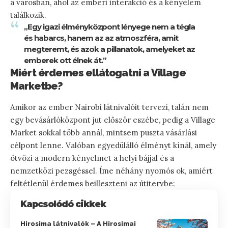
a városban, ahol az emberi interakció és a kényelem
találkozik.
„Egy igazi élményközpont lényege nem a tégla
és habarcs, hanem az az atmoszféra, amit
megteremt, és azok a pillanatok, amelyeket az
emberek ott élnek át.”
Miért érdemes ellátogatni a Village
Marketbe?
Amikor az ember Nairobi látnivalóit tervezi, talán nem
egy bevásárlóközpont jut először eszébe, pedig a Village
Market sokkal több annál, mintsem puszta vásárlási
célpont lenne. Valóban egyedülálló élményt kínál, amely
ötvözi a modern kényelmet a helyi bájjal és a
nemzetközi pezsgéssel. Íme néhány nyomós ok, amiért
feltétlenül érdemes beilleszteni az útitervbe:
Kapcsolódó cikkek
Hirosima látnivalók – A Hirosimai