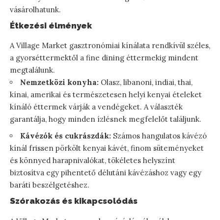
vásárolhatunk.
Étkezési élmények
A Village Market gasztronómiai kínálata rendkívül széles,
a gyorséttermektől a fine dining éttermekig mindent
megtalálunk.
Nemzetközi konyha:
Olasz, libanoni, indiai, thai,
kínai, amerikai és természetesen helyi kenyai ételeket
kínáló éttermek várják a vendégeket. A választék
garantálja, hogy minden ízlésnek megfelelőt találjunk.
Kávézók és cukrászdák:
Számos hangulatos kávézó
kínál frissen pörkölt kenyai kávét, finom süteményeket
és könnyed harapnivalókat, tökéletes helyszínt
biztosítva egy pihentető délutáni kávézáshoz vagy egy
baráti beszélgetéshez.
Szórakozás és kikapcsolódás