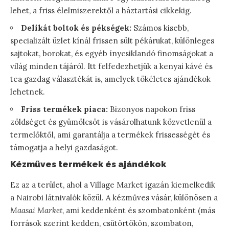
lehet, a friss élelmiszerektől a háztartási cikkekig.
Delikát boltok és pékségek:
Számos kisebb,
specializált üzlet kínál frissen sült pékárukat, különleges
sajtokat, borokat, és egyéb ínycsiklandó finomságokat a
világ minden tájáról. Itt felfedezhetjük a kenyai kávé és
tea gazdag választékát is, amelyek tökéletes ajándékok
lehetnek.
Friss termékek piaca:
Bizonyos napokon friss
zöldséget és gyümölcsöt is vásárolhatunk közvetlenül a
termelőktől, ami garantálja a termékek frissességét és
támogatja a helyi gazdaságot.
Kézműves termékek és ajándékok
Ez az a terület, ahol a Village Market igazán kiemelkedik
a Nairobi látnivalók közül. A kézműves vásár, különösen a
Maasai Market
, ami keddenként és szombatonként (más
források szerint kedden, csütörtökön, szombaton,