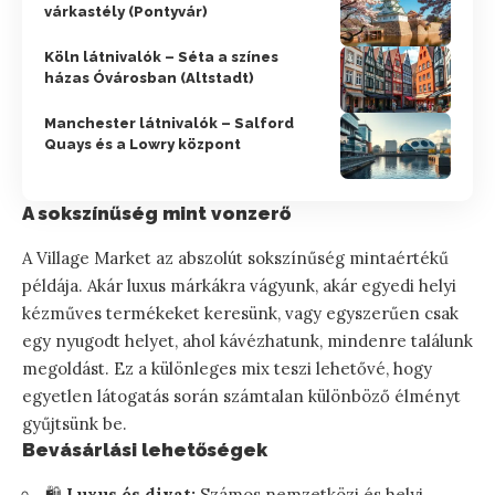
várkastély (Pontyvár)
Köln látnivalók – Séta a színes
házas Óvárosban (Altstadt)
Manchester látnivalók – Salford
Quays és a Lowry központ
A sokszínűség mint vonzerő
A Village Market az abszolút sokszínűség mintaértékű
példája. Akár luxus márkákra vágyunk, akár egyedi helyi
kézműves termékeket keresünk, vagy egyszerűen csak
egy nyugodt helyet, ahol kávézhatunk, mindenre találunk
megoldást. Ez a különleges mix teszi lehetővé, hogy
egyetlen látogatás során számtalan különböző élményt
gyűjtsünk be.
Bevásárlási lehetőségek
🛍️
Luxus és divat:
Számos nemzetközi és helyi