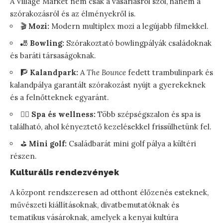
A Village Market nem csak a vásárlásról szól, hanem a
szórakozásról és az élményekről is.
🎬
Mozi:
Modern multiplex mozi a legújabb filmekkel.
🎳
Bowling:
Szórakoztató bowlingpályák családoknak
és baráti társaságoknak.
🧗
Kalandpark:
A
The Bounce
fedett trambulinpark és
kalandpálya garantált szórakozást nyújt a gyerekeknek
és a felnőtteknek egyaránt.
🧖‍♀️
Spa és wellness:
Több szépségszalon és spa is
található, ahol kényeztető kezelésekkel frissülhetünk fel.
⛳
Mini golf:
Családbarát mini golf pálya a kültéri
részen.
Kulturális rendezvények
A központ rendszeresen ad otthont élőzenés esteknek,
művészeti kiállításoknak, divatbemutatóknak és
tematikus vásároknak, amelyek a kenyai kultúra