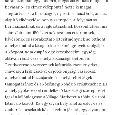
során azonban egy modern, mégis autentikus hangulatú
bevásárló- és élményközponttá nőtte ki magát,
megtartva azt a barátságos, nyitott atmoszférát, ami az
alapító elképzeléseiben is szerepelt. A folyamatos
beruházásoknak és a fejlesztéseknek köszönhetően ma
már több mint 150 üzletnek, számos étteremnek,
kávézónak és szórakoztató létesítménynek ad otthont,
amelyek mind a látogatók sokszínű igényeit szolgálják.
A központ nem csupán egy kereskedelmi egység;
aktívan részt vesz a helyi közösségi életben is.
Rendszeresen szerveznek kulturális eseményeket,
művészeti kiállításokat és jótékonysági vásárokat,
amelyek mind hozzájárulnak a helyi tehetségek
támogatásához és a közösségi kohézió erősítéséhez. Ez
a mély gyökerekkel rendelkező közösségi szerep teszi
igazán különlegessé a Village Marketet a többi Nairobi
látnivaló között. Ez egy olyan hely, ahol az üzlet és az
emberi kapcsolatok kéz a kézben járnak, egy olyan pont