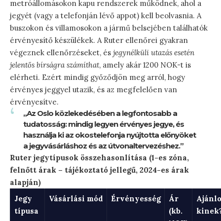
metróállomásokon kapu rendszerek működnek, ahol a
jegyét (vagy a telefonján lévő appot) kell beolvasnia. A
buszokon és villamosokon a jármű belsejében találhatók
érvényesítő készülékek. A Ruter ellenőrei gyakran
végeznek ellenőrzéseket, és
jegynélküli utazás esetén
jelentős bírságra számíthat
, amely akár 1200 NOK-t is
elérheti. Ezért mindig győződjön meg arról, hogy
érvényes jeggyel utazik, és az megfelelően van
érvényesítve.
„Az Oslo közlekedésében a legfontosabb a
tudatosság: mindig legyen érvényes jegye, és
használja ki az okostelefonja nyújtotta előnyöket
a jegyvásárláshoz és az útvonaltervezéshez.”
Ruter jegytípusok összehasonlítása (1-es zóna,
felnőtt árak – tájékoztató jellegű, 2024-es árak
alapján)
Jegy
Vásárlási mód
Érvényesség
Ár
Ajánlo
típusa
(kb.
kinek