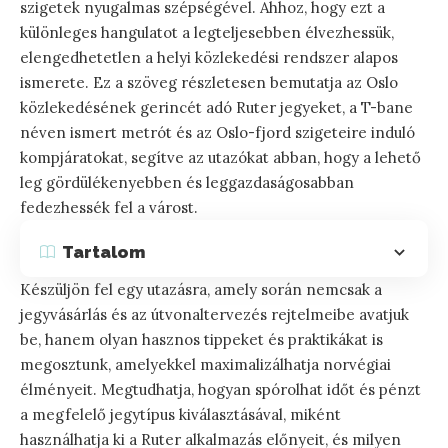
szigetek nyugalmas szépségével. Ahhoz, hogy ezt a
különleges hangulatot a legteljesebben élvezhessük,
elengedhetetlen a helyi közlekedési rendszer alapos
ismerete. Ez a szöveg részletesen bemutatja az Oslo
közlekedésének gerincét adó Ruter jegyeket, a T-bane
néven ismert metrót és az Oslo-fjord szigeteire induló
kompjáratokat, segítve az utazókat abban, hogy a lehető
leg gördülékenyebben és leggazdaságosabban
fedezhessék fel a várost.
Tartalom
Készüljön fel egy utazásra, amely során nemcsak a
jegyvásárlás és az útvonaltervezés rejtelmeibe avatjuk
be, hanem olyan hasznos tippeket és praktikákat is
megosztunk, amelyekkel maximalizálhatja norvégiai
élményeit. Megtudhatja, hogyan spórolhat időt és pénzt
a megfelelő jegytípus kiválasztásával, miként
használhatja ki a Ruter alkalmazás előnyeit, és milyen