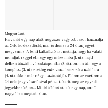
Magyarázat:
Ha valaki egy nap alatt négyszer vagy többször használja
az Oslo közlekedését, már érdemes a 24 órás jegyet
megvennie. A fenti kalkuláció azt mutatja, hogy ha valaki
mondjuk reggel elmegy egy múzeumba (1. út), majd
délben átszáll a városközpontba (2. út), onnan átmegy a
komphoz (3. út), esetleg este visszabuszozik a szállásra
(4. út), akkor már négy utazásnál jár. Ebben az esetben a
24 órás jegy vásárlásával pénzt takarít meg az egyedi
jegyekhez képest. Minél többet utazik egy nap, annál
nagyobb a megtakarítás!