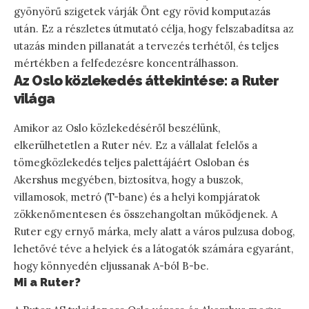
gyönyörű szigetek várják Önt egy rövid komputazás
után. Ez a részletes útmutató célja, hogy felszabadítsa az
utazás minden pillanatát a tervezés terhétől, és teljes
mértékben a felfedezésre koncentrálhasson.
Az Oslo közlekedés áttekintése: a Ruter
világa
Amikor az Oslo közlekedéséről beszélünk,
elkerülhetetlen a Ruter név. Ez a vállalat felelős a
tömegközlekedés teljes palettájáért Osloban és
Akershus megyében, biztosítva, hogy a buszok,
villamosok, metró (T-bane) és a helyi kompjáratok
zökkenőmentesen és összehangoltan működjenek. A
Ruter egy ernyő márka, mely alatt a város pulzusa dobog,
lehetővé téve a helyiek és a látogatók számára egyaránt,
hogy könnyedén eljussanak A-ból B-be.
Mi a Ruter?