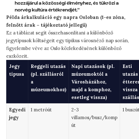
hozzájárul a közösségi élményhez, és tükrözi a
norvég kultúra értékrendjét.”
Példa árkalkuláció egy napra Osloban (1-es zóna,
felnőtt árak – tájékoztató jellegű)
Ez a táblázat segít összehasonlítani a különböző
jegytípusok költségeit egy tipikus városnéző nap során,
figyelembe véve az Oslo közlekedésének különböző
eszközeit.
Jegy
Reggeli utazás
Napi utazások (pl.
Esti
típusa
(pl. szállásról
múzeumoktól a
utazás 
a
Városházához,
éttere
múzeumokhoz)
majd a komphoz,
vissza
esetleg vissza)
szállás
Egyedi
1 metróút
2-3
1 buszú
jegy
villamos/busz/komp
út