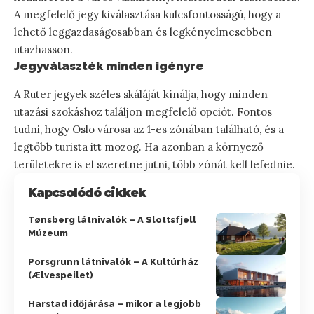
A megfelelő jegy kiválasztása kulcsfontosságú, hogy a
lehető leggazdaságosabban és legkényelmesebben
utazhasson.
Jegyválaszték minden igényre
A Ruter jegyek széles skáláját kínálja, hogy minden
utazási szokáshoz találjon megfelelő opciót. Fontos
tudni, hogy Oslo városa az 1-es zónában található, és a
legtöbb turista itt mozog. Ha azonban a környező
területekre is el szeretne jutni, több zónát kell lefednie.
Kapcsolódó cikkek
Tønsberg látnivalók – A Slottsfjell
Múzeum
Porsgrunn látnivalók – A Kultúrház
(Ælvespeilet)
Harstad időjárása – mikor a legjobb