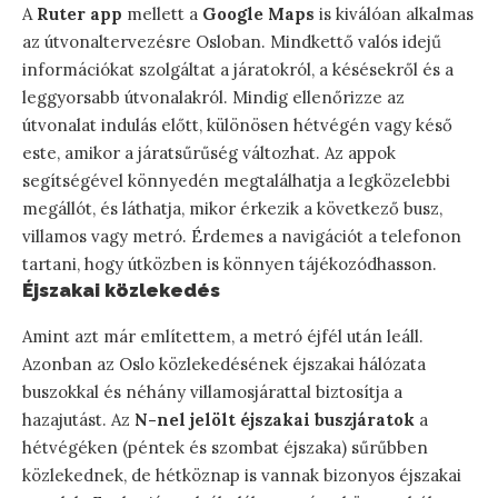
A
Ruter app
mellett a
Google Maps
is kiválóan alkalmas
az útvonaltervezésre Osloban. Mindkettő valós idejű
információkat szolgáltat a járatokról, a késésekről és a
leggyorsabb útvonalakról. Mindig ellenőrizze az
útvonalat indulás előtt, különösen hétvégén vagy késő
este, amikor a járatsűrűség változhat. Az appok
segítségével könnyedén megtalálhatja a legközelebbi
megállót, és láthatja, mikor érkezik a következő busz,
villamos vagy metró. Érdemes a navigációt a telefonon
tartani, hogy útközben is könnyen tájékozódhasson.
Éjszakai közlekedés
Amint azt már említettem, a metró éjfél után leáll.
Azonban az Oslo közlekedésének éjszakai hálózata
buszokkal és néhány villamosjárattal biztosítja a
hazajutást. Az
N-nel jelölt éjszakai buszjáratok
a
hétvégéken (péntek és szombat éjszaka) sűrűbben
közlekednek, de hétköznap is vannak bizonyos éjszakai