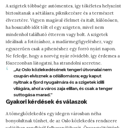
A szigetek többsége autómentes, így tökéletes helyszínt
biztosítanak a sétálásra, piknikezésre és a természet
élvezetére. Vigyen magával élelmet és italt, különösen,
ha hosszabb időt tölt el egy szigeten, mivel nem
mindenhol található étterem vagy bolt. A szigetek
ideálisak a fotózáshoz, a madármegfigyeléshez, vagy
egyszerűen csak a pihenéshez egy forró nyári napon.
Ne feledje, hogy a norvég nyár rövidebb, így érdemes a
főszezonban látogatni, ha strandolni szeretne.
„Az Oslo közlekedésének tengeri útvonalai nem
csupán elvisznek a célállomásra; egy kaput
nyitnak a fjord nyugalmára és a szigetek idilli
világára, ahol a város zaja elillan, és csak a tenger
suttogása marad.”
Gyakori kérdések és válaszok
A tömegközlekedés egy idegen városban néha
bonyolultnak tűnhet, de az Oslo közlekedés rendszere
valójában rendkívül felhasználóbarát. Összegyűjtöttünk