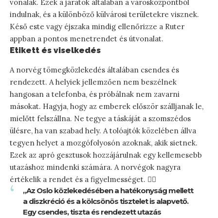
vonalak. Ezek a járatok általában a városközpontból
indulnak, és a különböző külvárosi területekre visznek.
Késő este vagy éjszaka mindig ellenőrizze a Ruter
appban a pontos menetrendet és útvonalat.
Etikett és viselkedés
A norvég tömegközlekedés általában csendes és
rendezett. A helyiek jellemzően nem beszélnek
hangosan a telefonba, és próbálnak nem zavarni
másokat. Hagyja, hogy az emberek először szálljanak le,
mielőtt felszállna. Ne tegye a táskáját a szomszédos
ülésre, ha van szabad hely. A tolóajtók közelében állva
tegyen helyet a mozgófolyosón azoknak, akik sietnek.
Ezek az apró gesztusok hozzájárulnak egy kellemesebb
utazáshoz mindenki számára. A norvégok nagyra
értékelik a rendet és a figyelmességet. 🚶‍♀️
„Az Oslo közlekedésében a hatékonyság mellett
a diszkréció és a kölcsönös tisztelet is alapvető.
Egy csendes, tiszta és rendezett utazás