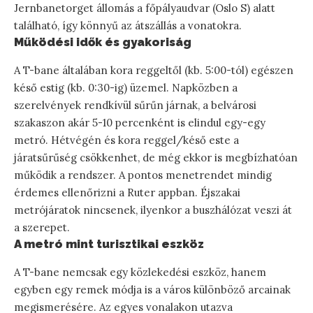
Jernbanetorget állomás a főpályaudvar (Oslo S) alatt
található, így könnyű az átszállás a vonatokra.
Működési idők és gyakoriság
A T-bane általában kora reggeltől (kb. 5:00-tól) egészen
késő estig (kb. 0:30-ig) üzemel. Napközben a
szerelvények rendkívül sűrűn járnak, a belvárosi
szakaszon akár 5-10 percenként is elindul egy-egy
metró. Hétvégén és kora reggel/késő este a
járatsűrűség csökkenhet, de még ekkor is megbízhatóan
működik a rendszer. A pontos menetrendet mindig
érdemes ellenőrizni a Ruter appban. Éjszakai
metrójáratok nincsenek, ilyenkor a buszhálózat veszi át
a szerepet.
A metró mint turisztikai eszköz
A T-bane nemcsak egy közlekedési eszköz, hanem
egyben egy remek módja is a város különböző arcainak
megismerésére. Az egyes vonalakon utazva