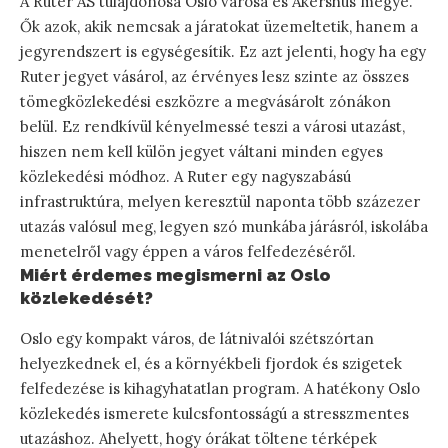
A Ruter AS tulajdonosa Oslo városa és Akershus megye.
Ők azok, akik nemcsak a járatokat üzemeltetik, hanem a
jegyrendszert is egységesítik. Ez azt jelenti, hogy ha egy
Ruter jegyet vásárol, az érvényes lesz szinte az összes
tömegközlekedési eszközre a megvásárolt zónákon
belül. Ez rendkívül kényelmessé teszi a városi utazást,
hiszen nem kell külön jegyet váltani minden egyes
közlekedési módhoz. A Ruter egy nagyszabású
infrastruktúra, melyen keresztül naponta több százezer
utazás valósul meg, legyen szó munkába járásról, iskolába
menetelről vagy éppen a város felfedezéséről.
Miért érdemes megismerni az Oslo
közlekedését?
Oslo egy kompakt város, de látnivalói szétszórtan
helyezkednek el, és a környékbeli fjordok és szigetek
felfedezése is kihagyhatatlan program. A hatékony Oslo
közlekedés ismerete kulcsfontosságú a stresszmentes
utazáshoz. Ahelyett, hogy órákat töltene térképek