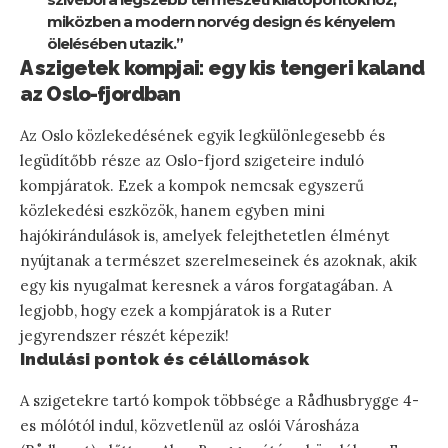
miközben a modern norvég design és kényelem
ölelésében utazik.”
A szigetek kompjai: egy kis tengeri kaland
az Oslo-fjordban
Az Oslo közlekedésének egyik legkülönlegesebb és
legüdítőbb része az Oslo-fjord szigeteire induló
kompjáratok. Ezek a kompok nemcsak egyszerű
közlekedési eszközök, hanem egyben mini
hajókirándulások is, amelyek felejthetetlen élményt
nyújtanak a természet szerelmeseinek és azoknak, akik
egy kis nyugalmat keresnek a város forgatagában. A
legjobb, hogy ezek a kompjáratok is a Ruter
jegyrendszer részét képezik!
Indulási pontok és célállomások
A szigetekre tartó kompok többsége a Rådhusbrygge 4-
es mólótól indul, közvetlenül az oslói Városháza