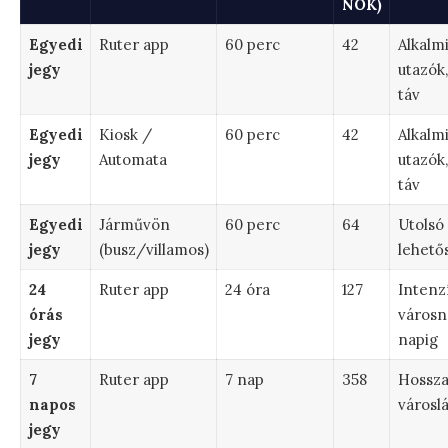
NOK)
Egyedi
Ruter app
60 perc
42
Alkalm
jegy
utazók,
táv
Egyedi
Kiosk /
60 perc
42
Alkalm
jegy
Automata
utazók,
táv
Egyedi
Járművön
60 perc
64
Utolsó
jegy
(busz/villamos)
lehető
24
Ruter app
24 óra
127
Intenz
órás
városn
jegy
napig
7
Ruter app
7 nap
358
Hossz
napos
városl
jegy