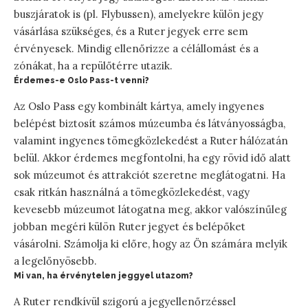
buszjáratok is (pl. Flybussen), amelyekre külön jegy
vásárlása szükséges, és a Ruter jegyek erre sem
érvényesek. Mindig ellenőrizze a célállomást és a
zónákat, ha a repülőtérre utazik.
Érdemes-e Oslo Pass-t venni?
Az Oslo Pass egy kombinált kártya, amely ingyenes
belépést biztosít számos múzeumba és látványosságba,
valamint ingyenes tömegközlekedést a Ruter hálózatán
belül. Akkor érdemes megfontolni, ha egy rövid idő alatt
sok múzeumot és attrakciót szeretne meglátogatni. Ha
csak ritkán használná a tömegközlekedést, vagy
kevesebb múzeumot látogatna meg, akkor valószínűleg
jobban megéri külön Ruter jegyet és belépőket
vásárolni. Számolja ki előre, hogy az Ön számára melyik
a legelőnyösebb.
Mi van, ha érvénytelen jeggyel utazom?
A Ruter rendkívül szigorú a jegyellenőrzéssel