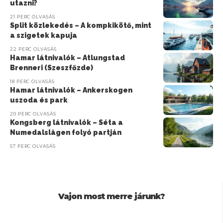
utazni?
21 PERC OLVASÁS
Split közlekedés – A kompkikötő, mint
a szigetek kapuja
22 PERC OLVASÁS
Hamar látnivalók – Atlungstad
Brenneri (Szeszfőzde)
18 PERC OLVASÁS
Hamar látnivalók – Ankerskogen
uszoda és park
20 PERC OLVASÁS
Kongsberg látnivalók – Séta a
Numedalslågen folyó partján
57 PERC OLVASÁS
Vajon most merre járunk?