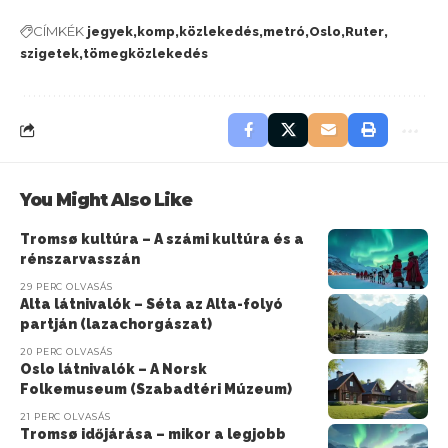
CÍMKÉK
jegyek
komp
közlekedés
metró
Oslo
Ruter
szigetek
tömegközlekedés
You Might Also Like
Tromsø kultúra – A számi kultúra és a
rénszarvasszán
29 PERC OLVASÁS
Alta látnivalók – Séta az Alta-folyó
partján (lazachorgászat)
20 PERC OLVASÁS
Oslo látnivalók – A Norsk
Folkemuseum (Szabadtéri Múzeum)
21 PERC OLVASÁS
Tromsø időjárása – mikor a legjobb