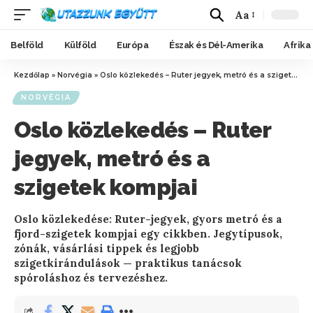
Aa
Belföld
Külföld
Európa
Észak és Dél-Amerika
Afrika
Kezdőlap
»
Norvégia
»
Oslo közlekedés – Ruter jegyek, metró és a szigetek kompjai
NORVÉGIA
Oslo közlekedés – Ruter
jegyek, metró és a
szigetek kompjai
Oslo közlekedése: Ruter-jegyek, gyors metró és a
fjord-szigetek kompjai egy cikkben. Jegytípusok,
zónák, vásárlási tippek és legjobb
szigetkirándulások — praktikus tanácsok
spóroláshoz és tervezéshez.