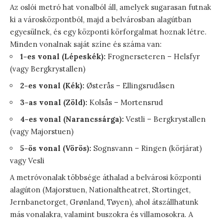
Az oslói metró hat vonalból áll, amelyek sugarasan futnak
ki a városközpontból, majd a belvárosban alagútban
egyesülnek, és egy központi körforgalmat hoznak létre.
Minden vonalnak saját színe és száma van:
1-es vonal (Lépeskék):
Frognerseteren – Helsfyr
(vagy Bergkrystallen)
2-es vonal (Kék):
Østerås – Ellingsrudåsen
3-as vonal (Zöld):
Kolsås – Mortensrud
4-es vonal (Narancssárga):
Vestli – Bergkrystallen
(vagy Majorstuen)
5-ös vonal (Vörös):
Sognsvann – Ringen (körjárat)
vagy Vesli
A metróvonalak többsége áthalad a belvárosi központi
alagúton (Majorstuen, Nationaltheatret, Stortinget,
Jernbanetorget, Grønland, Tøyen), ahol átszállhatunk
más vonalakra, valamint buszokra és villamosokra. A