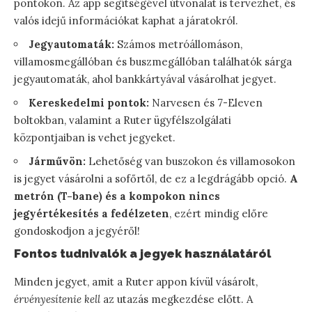
pontokon. Az app segítségével útvonalat is tervezhet, és
valós idejű információkat kaphat a járatokról.
Jegyautomaták:
Számos metróállomáson,
villamosmegállóban és buszmegállóban találhatók sárga
jegyautomaták, ahol bankkártyával vásárolhat jegyet.
Kereskedelmi pontok:
Narvesen és 7-Eleven
boltokban, valamint a Ruter ügyfélszolgálati
központjaiban is vehet jegyeket.
Járművön:
Lehetőség van buszokon és villamosokon
is jegyet vásárolni a sofőrtől, de ez a legdrágább opció.
A
metrón (T-bane) és a kompokon nincs
jegyértékesítés a fedélzeten
, ezért mindig előre
gondoskodjon a jegyéről!
Fontos tudnivalók a jegyek használatáról
Minden jegyet, amit a Ruter appon kívül vásárolt,
érvényesítenie kell
az utazás megkezdése előtt. A