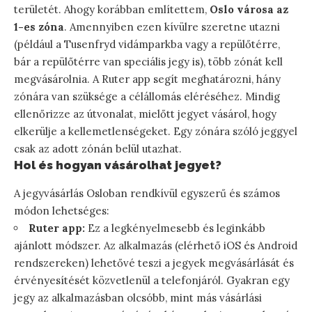
területét. Ahogy korábban említettem,
Oslo városa az
1-es zóna
. Amennyiben ezen kívülre szeretne utazni
(például a Tusenfryd vidámparkba vagy a repülőtérre,
bár a repülőtérre van speciális jegy is), több zónát kell
megvásárolnia. A Ruter app segít meghatározni, hány
zónára van szüksége a célállomás eléréséhez. Mindig
ellenőrizze az útvonalat, mielőtt jegyet vásárol, hogy
elkerülje a kellemetlenségeket. Egy zónára szóló jeggyel
csak az adott zónán belül utazhat.
Hol és hogyan vásárolhat jegyet?
A jegyvásárlás Osloban rendkívül egyszerű és számos
módon lehetséges:
Ruter app:
Ez a legkényelmesebb és leginkább
ajánlott módszer. Az alkalmazás (elérhető iOS és Android
rendszereken) lehetővé teszi a jegyek megvásárlását és
érvényesítését közvetlenül a telefonjáról. Gyakran egy
jegy az alkalmazásban olcsóbb, mint más vásárlási