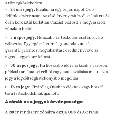
a tömegközlekedést.
24 órás jegy:
Ideális, ha egy teljes napot Oslo
felfedezésére szán. Az első érvényesítéstől számított 24
órán keresztül korlátlan utazást biztosít a megvásárolt
zónákon belül.
7 napos jegy:
Hosszabb tartózkodás esetén kiváló
választás. Egy egész héten át gondtalan utazást
garantál, jelentős megtakarítást eredményezve az
egyedi jegyekhez képest.
30 napos jegy:
Ha hosszabb időre érkezik a városba,
például tanulmányi célból vagy munkavállalás miatt, ez a
jegy a legköltséghatékonyabb megoldás.
Éves jegy:
Kizárólag Osloban élőknek vagy hosszú
távú tartózkodóknak ajánlott.
A zónák és a jegyek érvényessége
A Ruter rendszere zónákra osztja Oslo és Akershus