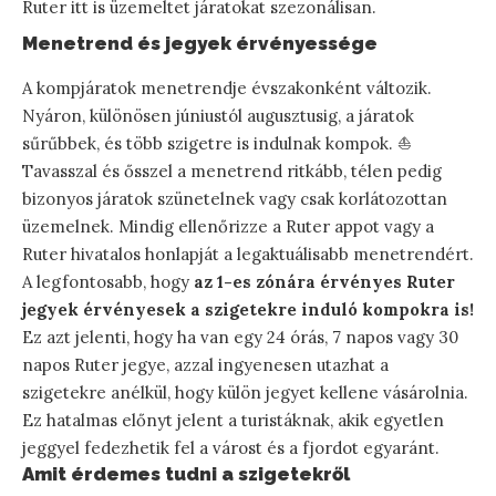
Ruter itt is üzemeltet járatokat szezonálisan.
Menetrend és jegyek érvényessége
A kompjáratok menetrendje évszakonként változik.
Nyáron, különösen júniustól augusztusig, a járatok
sűrűbbek, és több szigetre is indulnak kompok. ⛵
Tavasszal és ősszel a menetrend ritkább, télen pedig
bizonyos járatok szünetelnek vagy csak korlátozottan
üzemelnek. Mindig ellenőrizze a Ruter appot vagy a
Ruter hivatalos honlapját a legaktuálisabb menetrendért.
A legfontosabb, hogy
az 1-es zónára érvényes Ruter
jegyek érvényesek a szigetekre induló kompokra is!
Ez azt jelenti, hogy ha van egy 24 órás, 7 napos vagy 30
napos Ruter jegye, azzal ingyenesen utazhat a
szigetekre anélkül, hogy külön jegyet kellene vásárolnia.
Ez hatalmas előnyt jelent a turistáknak, akik egyetlen
jeggyel fedezhetik fel a várost és a fjordot egyaránt.
Amit érdemes tudni a szigetekről