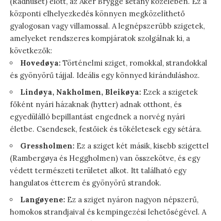
(Rådhuset) előtt, az Aker Brygge sétány közelében. Ez a
központi elhelyezkedés könnyen megközelíthető
gyalogosan vagy villamossal. A legnépszerűbb szigetek,
amelyeket rendszeres kompjáratok szolgálnak ki, a
következők:
Hovedøya:
Történelmi sziget, romokkal, strandokkal
és gyönyörű tájjal. Ideális egy könnyed kiránduláshoz.
Lindøya, Nakholmen, Bleikøya:
Ezek a szigetek
főként nyári házaknak (hytter) adnak otthont, és
egyedülálló bepillantást engednek a norvég nyári
életbe. Csendesek, festőiek és tökéletesek egy sétára.
Gressholmen:
Ez a sziget két másik, kisebb szigettel
(Rambergøya és Heggholmen) van összekötve, és egy
védett természeti területet alkot. Itt található egy
hangulatos étterem és gyönyörű strandok.
Langøyene:
Ez a sziget nyáron nagyon népszerű,
homokos strandjaival és kempingezési lehetőségével. A