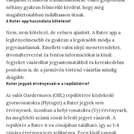
néhány gyakran felmerülő kérdést, hogy még
magabiztosabban indulhasson útnak.
A Ruter app használata kötelező?
Nem, nem kötelező, de erősen ajánlott. A Ruter app a
legkényelmesebb és gyakran a legolcsóbb módja a
jegyvásárlásnak. Emellett valós idejű menetrendeket,
útvonaltervezést és fontos információkat is kínál.
Jegyeket vásárolhat jegyautomatákból és kereskedelmi
pontokon is, de a járművön történő vásárlás mindig
drágább.
Ruter jegyek érvényesek-e a repülőtérre?
Az oslói Gardermoen (OSL) repülőtérre közlekedő
gyorsvonatokra (Flytoget) a Ruter jegyek
nem
érvényesek. Azonban a helyi vonatokra (Vy) érvényesek,
ha megfelelő számú zónát lefedő jegyet vásárolt. A
repülőtér a Ruter 4-es zónájában található, így az 1-4
zónára érvényes jegy szükséges. Ezen kívül vannak