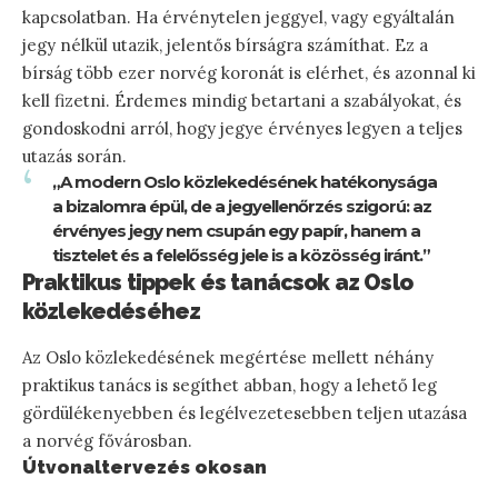
kapcsolatban. Ha érvénytelen jeggyel, vagy egyáltalán
jegy nélkül utazik, jelentős bírságra számíthat. Ez a
bírság több ezer norvég koronát is elérhet, és azonnal ki
kell fizetni. Érdemes mindig betartani a szabályokat, és
gondoskodni arról, hogy jegye érvényes legyen a teljes
utazás során.
„A modern Oslo közlekedésének hatékonysága
a bizalomra épül, de a jegyellenőrzés szigorú: az
érvényes jegy nem csupán egy papír, hanem a
tisztelet és a felelősség jele is a közösség iránt.”
Praktikus tippek és tanácsok az Oslo
közlekedéséhez
Az Oslo közlekedésének megértése mellett néhány
praktikus tanács is segíthet abban, hogy a lehető leg
gördülékenyebben és legélvezetesebben teljen utazása
a norvég fővárosban.
Útvonaltervezés okosan