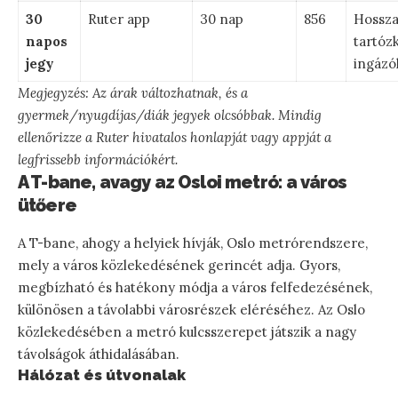
30
Ruter app
30 nap
856
Hossz
napos
tartóz
jegy
ingázó
Megjegyzés: Az árak változhatnak, és a
gyermek/nyugdíjas/diák jegyek olcsóbbak. Mindig
ellenőrizze a Ruter hivatalos honlapját vagy appját a
legfrissebb információkért.
A T-bane, avagy az Osloi metró: a város
ütőere
A T-bane, ahogy a helyiek hívják, Oslo metrórendszere,
mely a város közlekedésének gerincét adja. Gyors,
megbízható és hatékony módja a város felfedezésének,
különösen a távolabbi városrészek eléréséhez. Az Oslo
közlekedésében a metró kulcsszerepet játszik a nagy
távolságok áthidalásában.
Hálózat és útvonalak