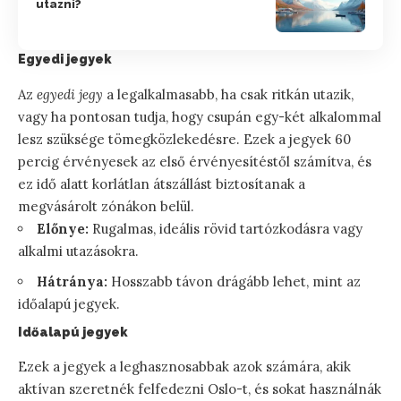
utazni?
Egyedi jegyek
Az
egyedi jegy
a legalkalmasabb, ha csak ritkán utazik,
vagy ha pontosan tudja, hogy csupán egy-két alkalommal
lesz szüksége tömegközlekedésre. Ezek a jegyek 60
percig érvényesek az első érvényesítéstől számítva, és
ez idő alatt korlátlan átszállást biztosítanak a
megvásárolt zónákon belül.
Előnye:
Rugalmas, ideális rövid tartózkodásra vagy
alkalmi utazásokra.
Hátránya:
Hosszabb távon drágább lehet, mint az
időalapú jegyek.
Időalapú jegyek
Ezek a jegyek a leghasznosabbak azok számára, akik
aktívan szeretnék felfedezni Oslo-t, és sokat használnák