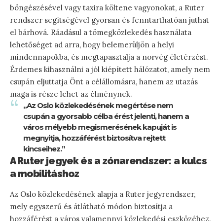
böngészésével vagy taxira költene vagyonokat, a Ruter
rendszer segítségével gyorsan és fenntarthatóan juthat
el bárhová. Ráadásul a tömegközlekedés használata
lehetőséget ad arra, hogy belemerüljön a helyi
mindennapokba, és megtapasztalja a norvég életérzést.
Érdemes kihasználni a jól kiépített hálózatot, amely nem
csupán eljuttatja Önt a célállomásra, hanem az utazás
maga is része lehet az élménynek.
„Az Oslo közlekedésének megértése nem
csupán a gyorsabb célba érést jelenti, hanem a
város mélyebb megismerésének kapuját is
megnyitja, hozzáférést biztosítva rejtett
kincseihez.”
A Ruter jegyek és a zónarendszer: a kulcs
a mobilitáshoz
Az Oslo közlekedésének alapja a Ruter jegyrendszer,
mely egyszerű és átlátható módon biztosítja a
hozzáférést a város valamennyi közlekedési eszközéhez.