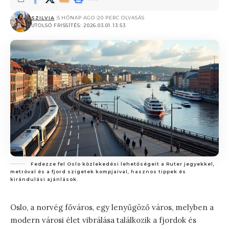
SZILVIA
5 HÓNAP AGO
20 PERC OLVASÁS
UTOLSÓ FRISSÍTÉS: 2026.03.01. 13:53
Fedezze fel Oslo közlekedési lehetőségeit a Ruter jegyekkel,
metróval és a fjord szigetek kompjaival, hasznos tippek és
kirándulási ajánlások.
Oslo, a norvég főváros, egy lenyűgöző város, melyben a
modern városi élet vibrálása találkozik a fjordok és