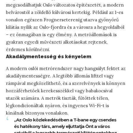
megcsodálhatjuk Oslo változatos építészetét, a modern
belvárostól a zöldellő külvárosi kertekig. Például az 1-es
vonalon egészen Frognerseterenig utazva gyönyörű
kilátás nyílik az Oslo-fjordra és a városra a hegyoldalból
– ez önmagában is egy élmény. A metróállomások is
gyakran egyedi művészeti alkotásokat rejtenek,
érdemes körülnézni.
Akadálymentesség és kényelem
A modern oslói metrórendszer nagy hangsúlyt fektet az
akadálymentességre. A legtöbb állomás lifttel vagy
rámpával megközelíthető, és a szerelvények is könnyen
hozzáférhetőek kerekesszékkel vagy babakocsival
utazók számára. A metrók tiszták, fűtöttek télen,
légkondicionáltak nyáron, és ingyenes Wi-Fi-t is
kínálnak bizonyos vonalakon.
„Az Oslo közlekedésében a T-bane egy csendes
és hatékony társ, amely eljuttatja Önt a város
szívéből a legszebb természeti kilátópontokhoz,