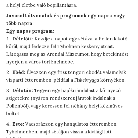
a helyi életbe való bepillantásra.
Javasolt útvonalak és programok egy napra vagy
több napra:
Egy napos program:
Délelőtt:
Kezdje a napot egy sétával a Pollen kikötő
körül, majd fedezze fel Tyholmen keskeny utcáit.
Látogassa meg az Arendal Múzeumot, hogy betekintést
nyerjen a város történelmébe.
Ebéd:
Élvezzen egy friss tengeri ebédét valamelyik
vízparti étteremben, például a
Fiskebrygga
környékén.
Délután:
Tegyen egy hajókirándulást a környező
szigetekre (nyáron rendszeres járatok indulnak a
Pollenből), vagy keressen fel néhány helyi kézműves
boltot.
Este:
Vacsorázzon egy hangulatos étteremben
Tyholmenben, majd sétáljon vissza a kivilágított