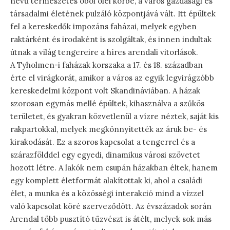
nevű természetes öböl ölel körbe, a város gazdasági és
társadalmi életének pulzáló központjává vált. Itt épültek
fel a kereskedők impozáns faházai, melyek egyben
raktárként és irodaként is szolgáltak, és innen indultak
útnak a világ tengereire a híres arendali vitorlások.
A Tyholmen-i faházak korszaka a 17. és 18. században
érte el virágkorát, amikor a város az egyik legvirágzóbb
kereskedelmi központ volt Skandináviában. A házak
szorosan egymás mellé épültek, kihasználva a szűkös
területet, és gyakran közvetlenül a vízre néztek, saját kis
rakpartokkal, melyek megkönnyítették az áruk be- és
kirakodását. Ez a szoros kapcsolat a tengerrel és a
szárazfölddel egy egyedi, dinamikus városi szövetet
hozott létre. A lakók nem csupán házakban éltek, hanem
egy komplett életformát alakítottak ki, ahol a családi
élet, a munka és a közösségi interakció mind a vízzel
való kapcsolat köré szerveződött. Az évszázadok során
Arendal több pusztító tűzvészt is átélt, melyek sok más