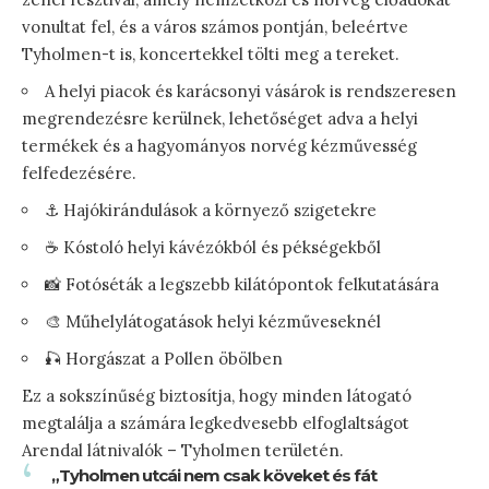
vonultat fel, és a város számos pontján, beleértve
Tyholmen-t is, koncertekkel tölti meg a tereket.
A helyi piacok és karácsonyi vásárok is rendszeresen
megrendezésre kerülnek, lehetőséget adva a helyi
termékek és a hagyományos norvég kézművesség
felfedezésére.
⚓️ Hajókirándulások a környező szigetekre
☕️ Kóstoló helyi kávézókból és pékségekből
📸 Fotóséták a legszebb kilátópontok felkutatására
🎨 Műhelylátogatások helyi kézműveseknél
🎣 Horgászat a Pollen öbölben
Ez a sokszínűség biztosítja, hogy minden látogató
megtalálja a számára legkedvesebb elfoglaltságot
Arendal látnivalók – Tyholmen területén.
„Tyholmen utcái nem csak köveket és fát