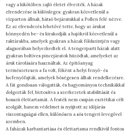
vagy a kikötőben zajló életet élvezték. A házak
elrendezése is különleges: gyakran közvetlenül a
vízparton állnak, hátsó bejáratukkal a Pollen felé nézve.
Ez az elrendezés lehetővé tette, hogy az árukat
könnyedén be- és kirakodják a hajókról közvetlenül a
raktárakba, amelyek gyakran a házak földszintjén vagy
alagsorában helyezkedtek el. A tengerparti házak alatt
gyakran boltíves pincejáratok húzódtak, amelyeket az
áruk tárolására használtak. Az építőanyag
természetesen a fa volt, főként a helyi fenyő- és
lucfenyőfajták, amelyek bőségesen álltak rendelkezésre.
A fát gondosan válogatták, és hagyományos technikákkal
dolgozták fel, biztosítva a szerkezetek stabilitását és
hosszú élettartamát. A festék nem csupán esztétikai célt
szolgált, hanem védelmet is nyújtott az időjárás
viszontagságai ellen, különösen a sós tengeri levegővel
szemben.
A faházak karbantartása és élettartama rendkívül fontos