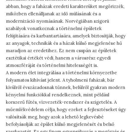
abban, hogy a faházak eredeti karakterüket megőrizzék,
miközben ellenálljanak az idő múlásának és a
modernizáció nyomásának. Norvégiában szigorú
szabályok vonatkoznak a történelmi épületek
felújítására és karbantartására, amelyek biztosítják, hogy
az anyagok, technikák és a házak külső megjelenése hű
maradjon az eredetihez. Ez nem csupán az épületek
esztétikai értékét védi, hanem a városrész egyedi
atmoszféráját és történelmi hitelességét is.
A modern élet integrálása a történelmi környezetbe
folyamatos kihívást jelent. A tyholmeni faházak, bár
kívülről évszázadosnak tűnnek, belülről gyakran modern
kényelmi funkciókkal rendelkeznek, mint például
korszerű fűtés, vízvezeték-rendszer és szigetelés. A
műemlékvédelem célja, hogy ezeket a fejlesztéseket úgy
valósítsák meg, hogy azok a lehető legkevésbé
befolyásolják az épület külső megjelenését és belső
szerkezetét. Ez egy finom egyensúlyozás a megőrzés és