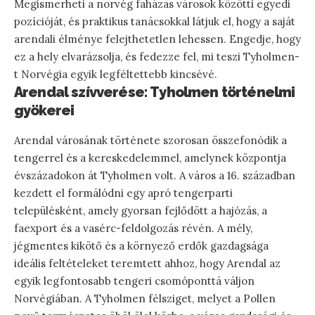
Megismerheti a norvég faházas városok közötti egyedi
pozícióját, és praktikus tanácsokkal látjuk el, hogy a saját
arendali élménye felejthetetlen lehessen. Engedje, hogy
ez a hely elvarázsolja, és fedezze fel, mi teszi Tyholmen-
t Norvégia egyik legféltettebb kincsévé.
Arendal szívverése: Tyholmen történelmi
gyökerei
Arendal városának története szorosan összefonódik a
tengerrel és a kereskedelemmel, amelynek központja
évszázadokon át Tyholmen volt. A város a 16. században
kezdett el formálódni egy apró tengerparti
településként, amely gyorsan fejlődött a hajózás, a
faexport és a vasérc-feldolgozás révén. A mély,
jégmentes kikötő és a környező erdők gazdagsága
ideális feltételeket teremtett ahhoz, hogy Arendal az
egyik legfontosabb tengeri csomóponttá váljon
Norvégiában. A Tyholmen félsziget, melyet a Pollen