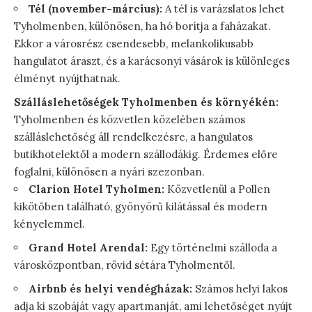
Tél (november-március):
A tél is varázslatos lehet
Tyholmenben, különösen, ha hó borítja a faházakat.
Ekkor a városrész csendesebb, melankolikusabb
hangulatot áraszt, és a karácsonyi vásárok is különleges
élményt nyújthatnak.
Szálláslehetőségek Tyholmenben és környékén:
Tyholmenben és közvetlen közelében számos
szálláslehetőség áll rendelkezésre, a hangulatos
butikhotelektől a modern szállodákig. Érdemes előre
foglalni, különösen a nyári szezonban.
Clarion Hotel Tyholmen:
Közvetlenül a Pollen
kikötőben található, gyönyörű kilátással és modern
kényelemmel.
Grand Hotel Arendal:
Egy történelmi szálloda a
városközpontban, rövid sétára Tyholmentől.
Airbnb és helyi vendégházak:
Számos helyi lakos
adja ki szobáját vagy apartmanját, ami lehetőséget nyújt