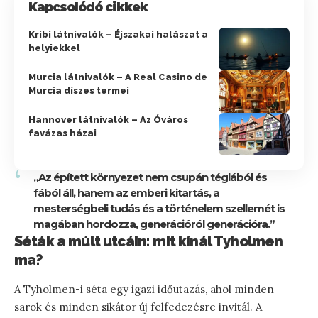
Kapcsolódó cikkek
Kribi látnivalók – Éjszakai halászat a
helyiekkel
Murcia látnivalók – A Real Casino de
Murcia díszes termei
Hannover látnivalók – Az Óváros
favázas házai
„Az épített környezet nem csupán téglából és
fából áll, hanem az emberi kitartás, a
mesterségbeli tudás és a történelem szellemét is
magában hordozza, generációról generációra.”
Séták a múlt utcáin: mit kínál Tyholmen
ma?
A Tyholmen-i séta egy igazi időutazás, ahol minden
sarok és minden sikátor új felfedezésre invitál. A