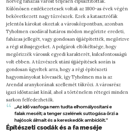
norvég faházas várost teljesen elpusztítottak.
Különösen emlékezetesek voltak az 1800-as évek végén
bekövetkezett nagy tűzvészek. Ezek a katasztrófák
jelentős károkat okoztak a városközpontban, azonban
Tyholmen csodával határos módon megőrizte eredeti,
faházas jellegét, vagy gondosan újjáépítették, megőrizve
a régi stílusjegyeket. A polgárok eltökéltsége, hogy
megőrizzék városuk egyedi karakterét, kulcsfontosságú
volt ebben. A tűzvészek utáni újjáépítések során is
gondosan ügyeltek arra, hogy a régi építészeti
hagyományokat kövessék, így Tyholmen ma is az
Arendal aranykorának szellemét tükrözi. A városrész
igazi időutazást kínál, ahol a történelem rétegei minden
sarkon felfedezhetők.
„Az idő vasfoga nem tudta elhomályosítani e
falak meséit; a tenger szelének suttogása őrzi a
hajósok álmait és a kereskedők ambícióit.”
Építészeti csodák és a fa meséje