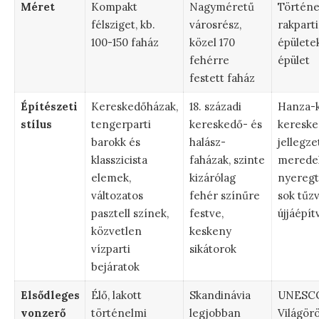
Méret
Kompakt
Nagyméretű
Történe
félsziget, kb.
városrész,
rakparti
100-150 faház
közel 170
épületek
fehérre
épület
festett faház
Építészeti
Kereskedőházak,
18. századi
Hanza-k
stílus
tengerparti
kereskedő- és
kereske
barokk és
halász-
jellegze
klasszicista
faházak, szinte
merede
elemek,
kizárólag
nyeregt
változatos
fehér színűre
sok tűz
pasztell színek,
festve,
újjáépít
közvetlen
keskeny
vízparti
sikátorok
bejáratok
Elsődleges
Élő, lakott
Skandinávia
UNESC
vonzerő
történelmi
legjobban
Világörö