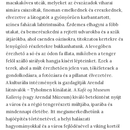
macskaköves utcák, melyeket az évszázadok viharai
simára csiszoltak, finoman emelkednek és ereszkednek,
elvezetve a látogatót a gyönyörűen karbantartott,
színes faházak labirintusába. Érdemes elhagyni a főbb
utakat, és bemerészkedni a rejtett udvarokba és a szűk
átjárókba, ahol csendes oázisokra, titokzatos kertekre és
lenyűgöző részletekre bukkanhatunk. A levegőben
érezhető a só és az ódon fa illata, miközben a tenger
felől szálló sirályok hangja kíséri lépteinket. Ezek a
terek, ahol a múlt érezhetően jelen van, tökéletesek a
gondolkodásra, a fotózásra és a pillanat élvezetére.
A kulturális intézmények is gazdagítják Arendal
látnivalók – Tyholmen kínálatát. A
Kafé og Museum
Kallevig
(vagy Arendal Múzeum) kiváló betekintést nyújt
a város és a régió tengerészeti múltjába, iparába és
mindennapi életébe. Itt megismerkedhetünk a
hajóépítés történetével, a helyi halászati
hagyományokkal és a város fejlődésével a viking kortól