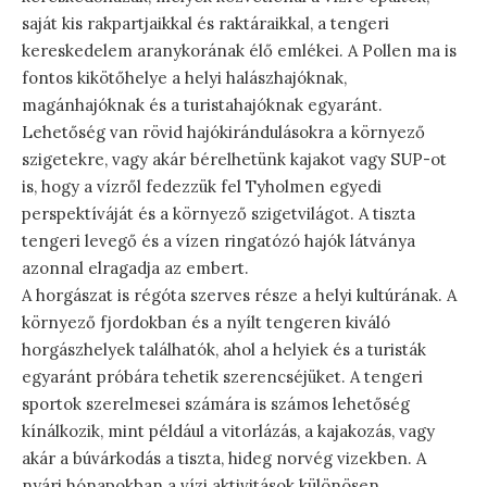
saját kis rakpartjaikkal és raktáraikkal, a tengeri
kereskedelem aranykorának élő emlékei. A Pollen ma is
fontos kikötőhelye a helyi halászhajóknak,
magánhajóknak és a turistahajóknak egyaránt.
Lehetőség van rövid hajókirándulásokra a környező
szigetekre, vagy akár bérelhetünk kajakot vagy SUP-ot
is, hogy a vízről fedezzük fel Tyholmen egyedi
perspektíváját és a környező szigetvilágot. A tiszta
tengeri levegő és a vízen ringatózó hajók látványa
azonnal elragadja az embert.
A horgászat is régóta szerves része a helyi kultúrának. A
környező fjordokban és a nyílt tengeren kiváló
horgászhelyek találhatók, ahol a helyiek és a turisták
egyaránt próbára tehetik szerencséjüket. A tengeri
sportok szerelmesei számára is számos lehetőség
kínálkozik, mint például a vitorlázás, a kajakozás, vagy
akár a búvárkodás a tiszta, hideg norvég vizekben. A
nyári hónapokban a vízi aktivitások különösen