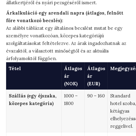
állatkertjéről és nyári pezsgéséről ismert.
Árkalkuláció egy arendali napra (átlagos, felnőtt
főre vonatkozó becslés):
Az alábbi táblázat egy általános becslést mutat be egy
személyre vonatkozóan, közepes kategóriájú
szolgáltatásokat feltételezve. Az árak ingadozhatnak az
évszaktól, a választott minőségtől és az aktuális
árfolyamoktól függően.
Tétel
Átlagos
Átlagos
Megjegyzé
ár
ár
(NOK)
(EUR)
Szállás (egy éjszaka,
1000 –
90 – 160
Standard
közepes kategória)
1800
hotel szoba,
kétágyas
elhelyezésse
reggelivel.