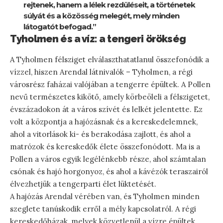
rejtenek, hanem a lélek rezdüléseit, a történetek
súlyát és a közösség melegét, mely minden
látogatót befogad.”
Tyholmen és a víz: a tengeri örökség
A Tyholmen félsziget elválaszthatatlanul összefonódik a
vízzel, hiszen Arendal látnivalók – Tyholmen, a régi
városrész faházai valójában a tengerre épültek. A Pollen
nevű természetes kikötő, amely körbeöleli a félszigetet,
évszázadokon át a város szívét és lelkét jelentette. Ez
volt a központja a hajózásnak és a kereskedelemnek,
ahol a vitorlások ki- és berakodása zajlott, és ahol a
matrózok és kereskedők élete összefonódott. Ma is a
Pollen a város egyik legélénkebb része, ahol számtalan
csónak és hajó horgonyoz, és ahol a kávézók teraszairól
élvezhetjük a tengerparti élet lüktetését.
A hajózás Arendal vérében van, és Tyholmen minden
szeglete tanúskodik erről a mély kapcsolatról. A régi
kereskedőházak, melyek közvetlenül a vízre épültek,