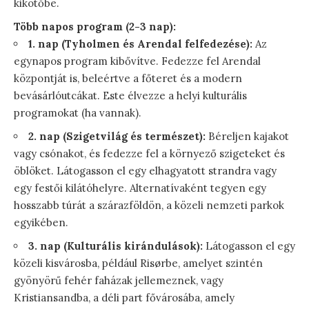
kikötőbe.
Több napos program (2-3 nap):
1. nap (Tyholmen és Arendal felfedezése):
Az
egynapos program kibővítve. Fedezze fel Arendal
központját is, beleértve a főteret és a modern
bevásárlóutcákat. Este élvezze a helyi kulturális
programokat (ha vannak).
2. nap (Szigetvilág és természet):
Béreljen kajakot
vagy csónakot, és fedezze fel a környező szigeteket és
öblöket. Látogasson el egy elhagyatott strandra vagy
egy festői kilátóhelyre. Alternatívaként tegyen egy
hosszabb túrát a szárazföldön, a közeli nemzeti parkok
egyikében.
3. nap (Kulturális kirándulások):
Látogasson el egy
közeli kisvárosba, például Risørbe, amelyet szintén
gyönyörű fehér faházak jellemeznek, vagy
Kristiansandba, a déli part fővárosába, amely