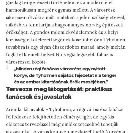
gazdag tengerészeti történelem és a modern élet
harmonikusan megfér egymás mellett. A városrész
sikeresen ötvözi a múlt emlékeit a jelen szükségleteivel,
miközben fenntartja a hagyományos norvég építészeti
örökséget. A gondos műemlékvédelemnek és a helyi
közösség elkötelezettségének köszönhetően Tyholmen
továbbra is egy olyan ékszerdoboz marad, amely méltán
foglal el kiemelt helyet Norvégia legszebb faházas
városrészei között.
„Minden régi faházas városrész egy nyitott
könyv, de Tyholmen sajátos fejezetet ír a tenger
és az ember kitartásának örök meséjében.”
Tervezze meg látogatását: praktikus
tanácsok és javaslatok
Arendal látnivalók – Tyholmen, a régi városrész faházai
felfedezése felejthetetlen élményt ígér, de egy kis
előzetes tervezéssel még emlékezetesebbé tehetjük
utazásunkat. A város könnyen megközelíthető Norvégia