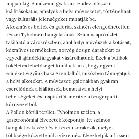
napjainkig. A múzeum gyakran rendez időszaki
kiállításokat is, amelyek a helyi művészetet, történelmet
vagy kulturális jelenségeket mutatják be.
A kézműves boltok és galériák szintén elengedhetetlen
részei Tyholmen hangulatának. Számos apró üzlet
található a városrészben, ahol helyi művészek alkotásait,
kézműves termékeket, norvég design darabokat és
egyedi ajándéktárgyakat vásárolhatunk. Ezek a butikok
tökéletes lehetőséget kínálnak arra, hogy egyedi
emléket vigyünk haza Arendalból, miközben támogatjuk
a helyi alkotókat. A művészeti galériákban gyakran
cserélődnek a kiállítások, bemutatva a helyi
tehetségeket és inspirációt merítve a tengerparti
környezetből.
A Pollen körüli terület, Tyholmen szélén, a
gasztronómiai élvezetek központja. Itt számos
hangulatos kávézó és étterem sorakozik, melyek
többsége közvetlenül a vízre néz. Élvezhetjük a frissen