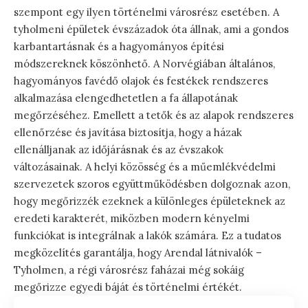
szempont egy ilyen történelmi városrész esetében. A
tyholmeni épületek évszázadok óta állnak, ami a gondos
karbantartásnak és a hagyományos építési
módszereknek köszönhető. A Norvégiában általános,
hagyományos favédő olajok és festékek rendszeres
alkalmazása elengedhetetlen a fa állapotának
megőrzéséhez. Emellett a tetők és az alapok rendszeres
ellenőrzése és javítása biztosítja, hogy a házak
ellenálljanak az időjárásnak és az évszakok
változásainak. A helyi közösség és a műemlékvédelmi
szervezetek szoros együttműködésben dolgoznak azon,
hogy megőrizzék ezeknek a különleges épületeknek az
eredeti karakterét, miközben modern kényelmi
funkciókat is integrálnak a lakók számára. Ez a tudatos
megközelítés garantálja, hogy Arendal látnivalók –
Tyholmen, a régi városrész faházai még sokáig
megőrizze egyedi báját és történelmi értékét.