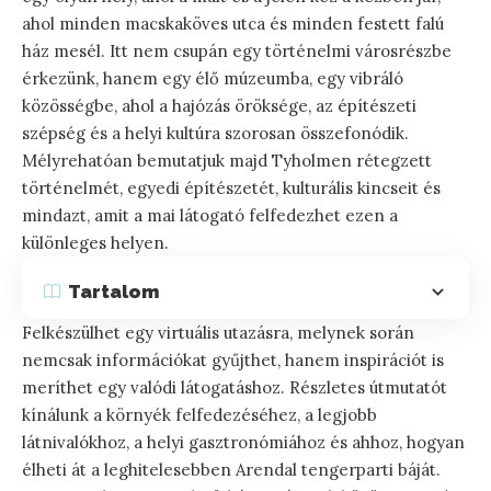
ahol minden macskaköves utca és minden festett falú
ház mesél. Itt nem csupán egy történelmi városrészbe
érkezünk, hanem egy élő múzeumba, egy vibráló
közösségbe, ahol a hajózás öröksége, az építészeti
szépség és a helyi kultúra szorosan összefonódik.
Mélyrehatóan bemutatjuk majd Tyholmen rétegzett
történelmét, egyedi építészetét, kulturális kincseit és
mindazt, amit a mai látogató felfedezhet ezen a
különleges helyen.
Tartalom
Felkészülhet egy virtuális utazásra, melynek során
nemcsak információkat gyűjthet, hanem inspirációt is
meríthet egy valódi látogatáshoz. Részletes útmutatót
kínálunk a környék felfedezéséhez, a legjobb
látnivalókhoz, a helyi gasztronómiához és ahhoz, hogyan
élheti át a leghitelesebben Arendal tengerparti báját.