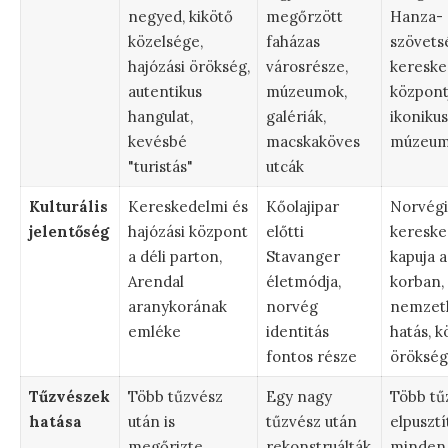
negyed, kikötő
megőrzött
Hanza-
közelsége,
faházas
szövets
hajózási örökség,
városrésze,
kereske
autentikus
múzeumok,
központ
hangulat,
galériák,
ikonikus
kevésbé
macskaköves
múzeum
"turistás"
utcák
Kulturális
Kereskedelmi és
Kőolajipar
Norvégi
jelentőség
hajózási központ
előtti
kereske
a déli parton,
Stavanger
kapuja 
Arendal
életmódja,
korban,
aranykorának
norvég
nemzet
emléke
identitás
hatás, k
fontos része
örökség
Tűzvészek
Több tűzvész
Egy nagy
Több tű
hatása
után is
tűzvész után
elpusztí
megőrizte
rekonstruálták,
minden