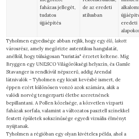
faházas jellegét,
de az eredeti
alkalom
tudatos
stílusban
újjáépít
újjáépítés
eredeti
alapoko
Tyholmen egyedisége abban rejlik, hogy egy
élő, lakott
városrész, amely megőrizte autentikus hangulatát,
anélkül, hogy túlságosan "turistás" érzetet keltene. Míg
Bryggen egy UNESCO Világörökségi helyszín, és Gamle
Stavanger is rendkívül népszerű, addig Arendal
látnivalók – Tyholmen egy kicsit kevésbé ismert, de
éppen ezért különösen vonzó azok számára, akik a
valódi norvég tengerparti életbe szeretnének
bepillantani. A Pollen közelsége, a közvetlen vízparti
faházak sorfala, valamint a változatos pasztell színekkel
festett épületek sokszínűsége egyedi vizuális élményt
nyújtanak.
Tyholmen a régióban egy olyan kivételes példa, ahol a