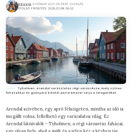
SZILVIA
5 HÓNAP AGO
28 PERC OLVASÁS
UTOLSÓ FRISSÍTÉS: 2026.03.08. 06:52
Tyholmen, Arendal varázslatos régi városrésze, mely színes
faházakkal és gyönyörű kikötői panorámával várja a látogatókat.
Arendal szívében, egy apró félszigeten, mintha az idő is
megállt volna, fellelhető egy varázslatos világ. Ez
Arendal látnivalók – Tyholmen, a régi városrész faházai,
egy olyan hely, ahol a múlt és a jelen kéz a kézben jár,