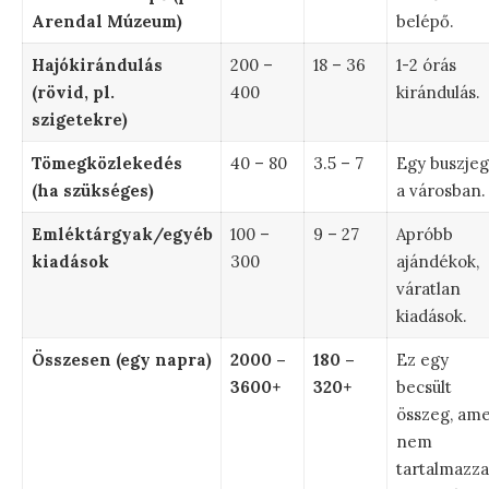
Arendal Múzeum)
belépő.
Hajókirándulás
200 –
18 – 36
1-2 órás
(rövid, pl.
400
kirándulás.
szigetekre)
Tömegközlekedés
40 – 80
3.5 – 7
Egy buszjeg
(ha szükséges)
a városban.
Emléktárgyak/egyéb
100 –
9 – 27
Apróbb
kiadások
300
ajándékok,
váratlan
kiadások.
Összesen (egy napra)
2000 –
180 –
Ez egy
3600+
320+
becsült
összeg, ame
nem
tartalmazza