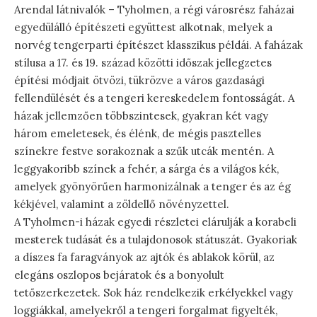
Arendal látnivalók – Tyholmen, a régi városrész faházai
egyedülálló építészeti együttest alkotnak, melyek a
norvég tengerparti építészet klasszikus példái. A faházak
stílusa a 17. és 19. század közötti időszak jellegzetes
építési módjait ötvözi, tükrözve a város gazdasági
fellendülését és a tengeri kereskedelem fontosságát. A
házak jellemzően többszintesek, gyakran két vagy
három emeletesek, és élénk, de mégis pasztelles
színekre festve sorakoznak a szűk utcák mentén. A
leggyakoribb színek a fehér, a sárga és a világos kék,
amelyek gyönyörűen harmonizálnak a tenger és az ég
kékjével, valamint a zöldellő növényzettel.
A Tyholmen-i házak egyedi részletei elárulják a korabeli
mesterek tudását és a tulajdonosok státuszát. Gyakoriak
a díszes fa faragványok az ajtók és ablakok körül, az
elegáns oszlopos bejáratok és a bonyolult
tetőszerkezetek. Sok ház rendelkezik erkélyekkel vagy
loggiákkal, amelyekről a tengeri forgalmat figyelték,