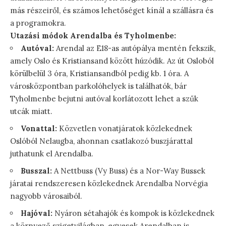
más részeiről, és számos lehetőséget kínál a szállásra és
a programokra.
Utazási módok Arendalba és Tyholmenbe:
Autóval:
Arendal az E18-as autópálya mentén fekszik,
amely Oslo és Kristiansand között húzódik. Az út Osloból
körülbelül 3 óra, Kristiansandból pedig kb. 1 óra. A
városközpontban parkolóhelyek is találhatók, bár
Tyholmenbe bejutni autóval korlátozott lehet a szűk
utcák miatt.
Vonattal:
Közvetlen vonatjáratok közlekednek
Oslóból Nelaugba, ahonnan csatlakozó buszjárattal
juthatunk el Arendalba.
Busszal:
A Nettbuss (Vy Buss) és a Nor-Way Bussek
járatai rendszeresen közlekednek Arendalba Norvégia
nagyobb városaiból.
Hajóval:
Nyáron sétahajók és kompok is közlekednek
a környező szigetvilágban, egyesek Arendalban is