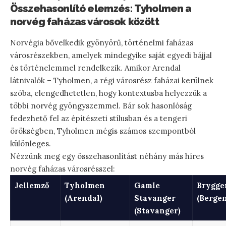
Összehasonlító elemzés: Tyholmen a
norvég faházas városok között
Norvégia bővelkedik gyönyörű, történelmi faházas
városrészekben, amelyek mindegyike saját egyedi bájjal
és történelemmel rendelkezik. Amikor Arendal
látnivalók – Tyholmen, a régi városrész faházai kerülnek
szóba, elengedhetetlen, hogy kontextusba helyezzük a
többi norvég gyöngyszemmel. Bár sok hasonlóság
fedezhető fel az építészeti stílusban és a tengeri
örökségben, Tyholmen mégis számos szempontból
különleges.
Nézzünk meg egy összehasonlítást néhány más híres
norvég faházas városrésszel:
Jellemző
Tyholmen
Gamle
Brygge
(Arendal)
Stavanger
(Bergen
(Stavanger)