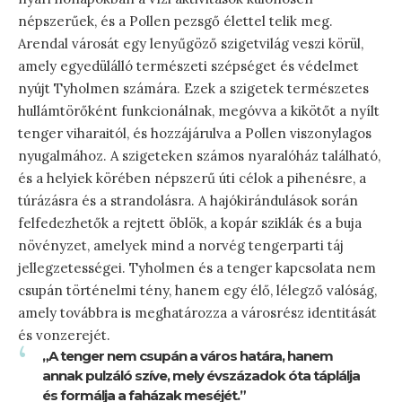
népszerűek, és a Pollen pezsgő élettel telik meg.
Arendal városát egy lenyűgöző szigetvilág veszi körül,
amely egyedülálló természeti szépséget és védelmet
nyújt Tyholmen számára. Ezek a szigetek természetes
hullámtörőként funkcionálnak, megóvva a kikötőt a nyílt
tenger viharaitól, és hozzájárulva a Pollen viszonylagos
nyugalmához. A szigeteken számos nyaralóház található,
és a helyiek körében népszerű úti célok a pihenésre, a
túrázásra és a strandolásra. A hajókirándulások során
felfedezhetők a rejtett öblök, a kopár sziklák és a buja
növényzet, amelyek mind a norvég tengerparti táj
jellegzetességei. Tyholmen és a tenger kapcsolata nem
csupán történelmi tény, hanem egy élő, lélegző valóság,
amely továbbra is meghatározza a városrész identitását
és vonzerejét.
„A tenger nem csupán a város határa, hanem
annak pulzáló szíve, mely évszázadok óta táplálja
és formálja a faházak meséjét.”