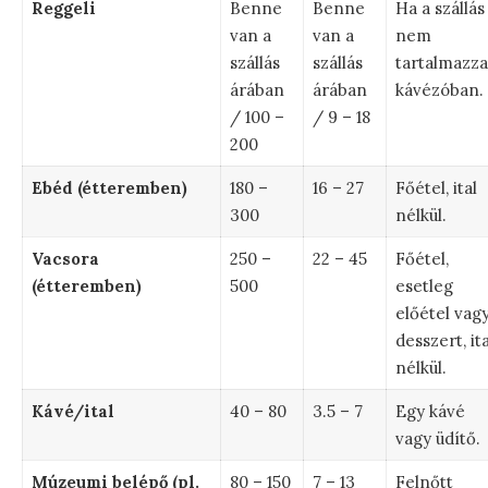
Reggeli
Benne
Benne
Ha a szállás
van a
van a
nem
szállás
szállás
tartalmazza
árában
árában
kávézóban.
/ 100 –
/ 9 – 18
200
Ebéd (étteremben)
180 –
16 – 27
Főétel, ital
300
nélkül.
Vacsora
250 –
22 – 45
Főétel,
(étteremben)
500
esetleg
előétel vag
desszert, ita
nélkül.
Kávé/ital
40 – 80
3.5 – 7
Egy kávé
vagy üdítő.
Múzeumi belépő (pl.
80 – 150
7 – 13
Felnőtt