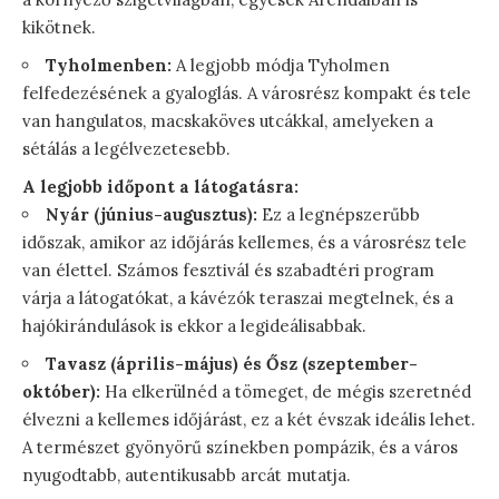
kikötnek.
Tyholmenben:
A legjobb módja Tyholmen
felfedezésének a gyaloglás. A városrész kompakt és tele
van hangulatos, macskaköves utcákkal, amelyeken a
sétálás a legélvezetesebb.
A legjobb időpont a látogatásra:
Nyár (június-augusztus):
Ez a legnépszerűbb
időszak, amikor az időjárás kellemes, és a városrész tele
van élettel. Számos fesztivál és szabadtéri program
várja a látogatókat, a kávézók teraszai megtelnek, és a
hajókirándulások is ekkor a legideálisabbak.
Tavasz (április-május) és Ősz (szeptember-
október):
Ha elkerülnéd a tömeget, de mégis szeretnéd
élvezni a kellemes időjárást, ez a két évszak ideális lehet.
A természet gyönyörű színekben pompázik, és a város
nyugodtabb, autentikusabb arcát mutatja.