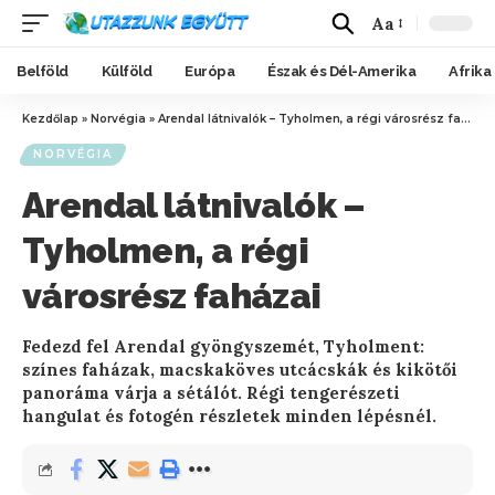
Aa
Belföld
Külföld
Európa
Észak és Dél-Amerika
Afrika
Kezdőlap
»
Norvégia
»
Arendal látnivalók – Tyholmen, a régi városrész faházai
NORVÉGIA
Arendal látnivalók –
Tyholmen, a régi
városrész faházai
Fedezd fel Arendal gyöngyszemét, Tyholment:
színes faházak, macskaköves utcácskák és kikötői
panoráma várja a sétálót. Régi tengerészeti
hangulat és fotogén részletek minden lépésnél.