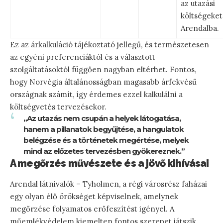
az utazási
költségeket
Arendalba.
Ez az árkalkuláció tájékoztató jellegű, és természetesen
az egyéni preferenciáktól és a választott
szolgáltatásoktól függően nagyban eltérhet. Fontos,
hogy Norvégia általánosságban magasabb árfekvésű
országnak számít, így érdemes ezzel kalkulálni a
költségvetés tervezésekor.
„Az utazás nem csupán a helyek látogatása,
hanem a pillanatok begyűjtése, a hangulatok
belégzése és a történetek megértése, melyek
mind az előzetes tervezésben gyökereznek.”
A megőrzés művészete és a jövő kihívásai
Arendal látnivalók – Tyholmen, a régi városrész faházai
egy olyan élő örökséget képviselnek, amelynek
megőrzése folyamatos erőfeszítést igényel. A
műemlékvédelem kiemelten fontos szerepet játszik