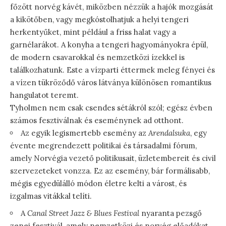
főzött norvég kávét, miközben nézzük a hajók mozgását
a kikötőben, vagy megkóstolhatjuk a helyi tengeri
herkentyűket, mint például a friss halat vagy a
garnélarákot. A konyha a tengeri hagyományokra épül,
de modern csavarokkal és nemzetközi ízekkel is
találkozhatunk. Este a vízparti éttermek meleg fényei és
a vízen tükröződő város látványa különösen romantikus
hangulatot teremt.
Tyholmen nem csak csendes sétákról szól; egész évben
számos fesztiválnak és eseménynek ad otthont.
Az egyik legismertebb esemény az
Arendalsuka
, egy
évente megrendezett politikai és társadalmi fórum,
amely Norvégia vezető politikusait, üzletembereit és civil
szervezeteket vonzza. Ez az esemény, bár formálisabb,
mégis egyedülálló módon életre kelti a várost, és
izgalmas vitákkal telíti.
A
Canal Street Jazz & Blues Festival
nyaranta pezsgő
zenei fesztivál, amely nemzetközi és norvég előadókat