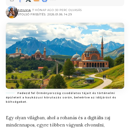
SZILVIA
7 HÓNAP AGO
30 PERC OLVASÁS
UTOLSÓ FRISSÍTÉS: 2026.01.06. 14:29
Fedezd fel Örményország csodálatos tájait és történelmi
épületeit a kaukázusi körutazás során, beleértve az időjárást és
költségeket.
Egy olyan világban, ahol a rohanás és a digitális zaj
mindennapos, egyre többen vágyunk elvonulni,