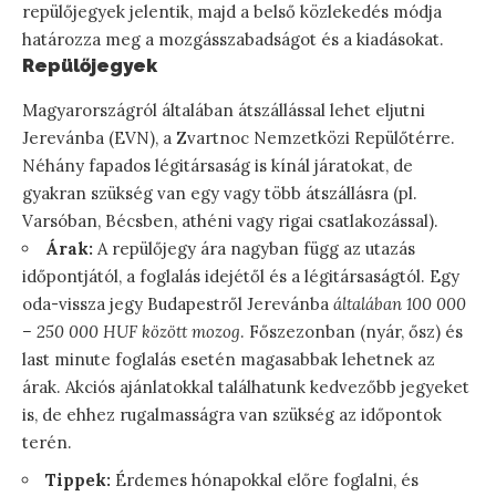
repülőjegyek jelentik, majd a belső közlekedés módja
határozza meg a mozgásszabadságot és a kiadásokat.
Repülőjegyek
Magyarországról általában átszállással lehet eljutni
Jerevánba (EVN), a Zvartnoc Nemzetközi Repülőtérre.
Néhány fapados légitársaság is kínál járatokat, de
gyakran szükség van egy vagy több átszállásra (pl.
Varsóban, Bécsben, athéni vagy rigai csatlakozással).
Árak:
A repülőjegy ára nagyban függ az utazás
időpontjától, a foglalás idejétől és a légitársaságtól. Egy
oda-vissza jegy Budapestről Jerevánba
általában 100 000
– 250 000 HUF között mozog
. Főszezonban (nyár, ősz) és
last minute foglalás esetén magasabbak lehetnek az
árak. Akciós ajánlatokkal találhatunk kedvezőbb jegyeket
is, de ehhez rugalmasságra van szükség az időpontok
terén.
Tippek:
Érdemes hónapokkal előre foglalni, és