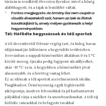
túrázás is rendkívül élvezetes ilyenkor, mivel a hőség
alábbhagyott, és a tájak is festőibbé váltak.
Fontos megjegyzés:
Az örmény ősz nem csupán a
vizuális élvezetekről szól, hanem az ízek és illatok
kavalkádjáról is, amely mélyen gyökerezik a helyi
hagyományokban.
Tél: Hófödte hegycsúcsok és téli sportok
A tél decembertől február végéig tart, és hideg, havas
időjárással jár, különösen a hegyvidéki területeken.
Jerevánban a nappali hőmérséklet általában 0 és 5 °C
között mozog, éjszaka pedig fagypont alá süllyedhet,
akár -10 °C-ra is. A hegyekben a hőmérséklet jóval
alacsonyabb, és a hóréteg vastag lehet.
Ez az időszak a téli sportok szerelmeseinek ideális.
Tsaghkadzor, Örményország egyik leghíresebb
síközpontja, modern felvonókkal és jól karbantartott
pályákkal várja a síelőket és snowboardosokat. A téli táj
hófödte csúcsokkal és befagyott tavakkal