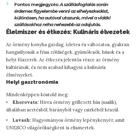
Fontos megjegyzés:
A szállásfoglalás során
érdemes figyelembe venni az elhelyezkedést,
különösen, ha autóval utazunk, mivel a vidéki
szállásokhoz néha nehezebb az odajutás.
Élelmiszer és étkezés: Kulináris élvezetek
Az örmény konyha gazdag, ízletes és változatos, gyakran
hangsúlyosak a friss zöldségek, gyümölcsök, húsok és a
helyi fűszerek. Az étkezés jelentős része az örmény
kultúrának, és nem szabad kihagyni a kulináris
élményeket.
Helyi gasztronómia
Mindenképpen kóstold meg:
Khorovats:
Híres örmény grillezett hús (saslik),
általában sertésből, bárányból vagy csirkéből készül.
Lavash:
Hagyományos örmény lepénykenyér, amit
UNESCO világörökségként is elismertek.