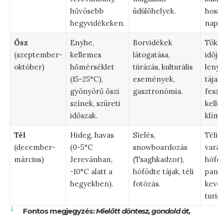
hűvösebb
üdülőhelyek.
hos
hegyvidékeken.
nap
Ősz
Enyhe,
Borvidékek
Tök
(szeptember-
kellemes
látogatása,
időj
október)
hőmérséklet
túrázás, kulturális
len
(15-25°C),
események,
tája
gyönyörű őszi
gasztronómia.
fesz
színek, szüreti
kel
időszak.
klí
Tél
Hideg, havas
Síelés,
Téli
(december-
(0-5°C
snowboardozás
var
március)
Jerevánban,
(Tsaghkadzor),
hóf
-10°C alatt a
hófödte tájak, téli
pan
hegyekben).
fotózás.
kev
turi
Fontos megjegyzés:
Mielőtt döntesz, gondold át,