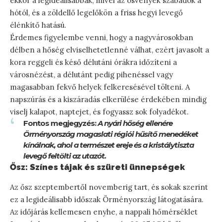
ekkor a legideálisabbak, mivel az ösvények szabadok a
hótól, és a zöldellő legelőkön a friss hegyi levegő
élénkítő hatású.
Érdemes figyelembe venni, hogy a nagyvárosokban
délben a hőség elviselhetetlenné válhat, ezért javasolt a
kora reggeli és késő délutáni órákra időzíteni a
városnézést, a délutánt pedig pihenéssel vagy
magasabban fekvő helyek felkeresésével tölteni. A
napszúrás és a kiszáradás elkerülése érdekében mindig
viselj kalapot, naptejet, és fogyassz sok folyadékot.
Fontos megjegyzés:
A nyári hőség ellenére
Örményország magaslati régiói hűsítő menedéket
kínálnak, ahol a természet ereje és a kristálytiszta
levegő feltölti az utazót.
Ősz: Színes tájak és szüreti ünnepségek
Az ősz szeptembertől novemberig tart, és sokak szerint
ez a legideálisabb időszak Örményország látogatására.
Az időjárás kellemesen enyhe, a nappali hőmérséklet