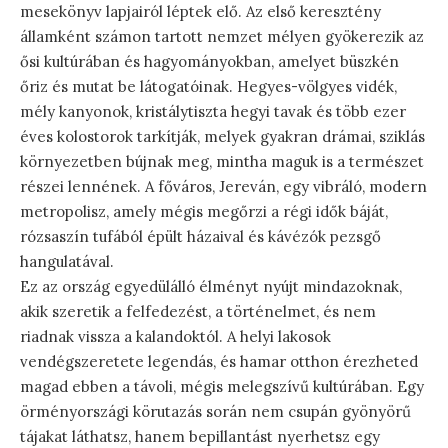
mesekönyv lapjairól léptek elő. Az első keresztény
államként számon tartott nemzet mélyen gyökerezik az
ősi kultúrában és hagyományokban, amelyet büszkén
őriz és mutat be látogatóinak. Hegyes-völgyes vidék,
mély kanyonok, kristálytiszta hegyi tavak és több ezer
éves kolostorok tarkítják, melyek gyakran drámai, sziklás
környezetben bújnak meg, mintha maguk is a természet
részei lennének. A főváros, Jereván, egy vibráló, modern
metropolisz, amely mégis megőrzi a régi idők báját,
rózsaszín tufából épült házaival és kávézók pezsgő
hangulatával.
Ez az ország egyedülálló élményt nyújt mindazoknak,
akik szeretik a felfedezést, a történelmet, és nem
riadnak vissza a kalandoktól. A helyi lakosok
vendégszeretete legendás, és hamar otthon érezheted
magad ebben a távoli, mégis melegszívű kultúrában. Egy
örményországi körutazás során nem csupán gyönyörű
tájakat láthatsz, hanem bepillantást nyerhetsz egy