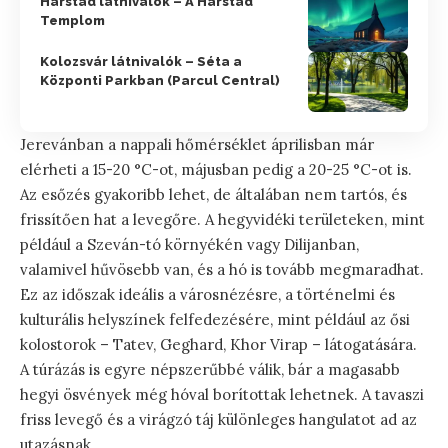
Harstad látnivalók – A Harstad
Templom
Kolozsvár látnivalók – Séta a
Központi Parkban (Parcul Central)
Jerevánban a nappali hőmérséklet áprilisban már
elérheti a 15-20 °C-ot, májusban pedig a 20-25 °C-ot is.
Az esőzés gyakoribb lehet, de általában nem tartós, és
frissítően hat a levegőre. A hegyvidéki területeken, mint
például a Szeván-tó környékén vagy Dilijanban,
valamivel hűvösebb van, és a hó is tovább megmaradhat.
Ez az időszak ideális a városnézésre, a történelmi és
kulturális helyszínek felfedezésére, mint például az ősi
kolostorok – Tatev, Geghard, Khor Virap – látogatására.
A túrázás is egyre népszerűbbé válik, bár a magasabb
hegyi ösvények még hóval borítottak lehetnek. A tavaszi
friss levegő és a virágzó táj különleges hangulatot ad az
utazásnak.