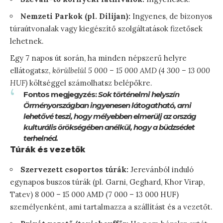
Nemzeti Parkok (pl. Dilijan):
Ingyenes, de bizonyos
túraútvonalak vagy kiegészítő szolgáltatások fizetősek
lehetnek.
Egy 7 napos út során, ha minden népszerű helyre
ellátogatsz,
körülbelül 5 000 – 15 000 AMD (4 300 – 13 000
HUF)
költséggel számolhatsz belépőkre.
Fontos megjegyzés:
Sok történelmi helyszín
Örményországban ingyenesen látogatható, ami
lehetővé teszi, hogy mélyebben elmerülj az ország
kulturális örökségében anélkül, hogy a büdzsédet
terhelnéd.
Túrák és vezetők
Szervezett csoportos túrák:
Jerevánból induló
egynapos buszos túrák (pl. Garni, Geghard, Khor Virap,
Tatev) 8 000 – 15 000 AMD (7 000 – 13 000 HUF)
személyenként, ami tartalmazza a szállítást és a vezetőt.