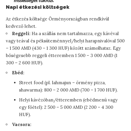
frissességét tükrözi.
Napi étkezési költségek
Az étkezés költsége Örményországban rendkívül
kedvező lehet.
Reggeli:
Ha a szállás nem tartalmazza, egy kávéval
vagy teával és péksüteménnyel/helyi harapnivalóval 500
– 1 500 AMD (430 – 1 300 HUF) között számolhatsz. Egy
bőségesebb reggeli étteremben 1 500 – 3 000 AMD (1
300 – 2 600 HUF).
Ebéd:
Street food (pl. lahmajun – örmény pizza,
shawarma): 800 – 2 000 AMD (700 – 1 700 HUF).
Helyi kávézóban/étteremben (ebédmenü vagy
egy főétel): 2 500 – 5 000 AMD (2 200 – 4 300
HUF).
Vacsora: