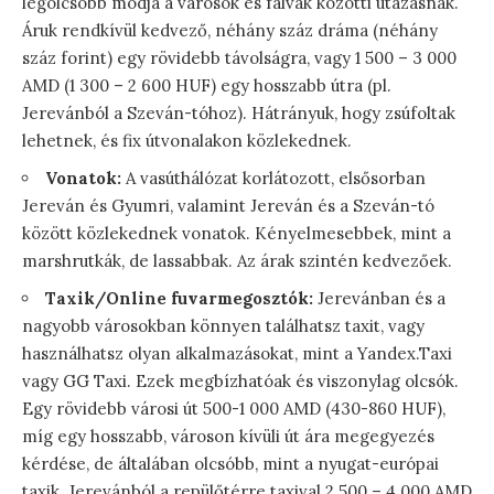
legolcsóbb módja a városok és falvak közötti utazásnak.
Áruk rendkívül kedvező, néhány száz dráma (néhány
száz forint) egy rövidebb távolságra, vagy 1 500 – 3 000
AMD (1 300 – 2 600 HUF) egy hosszabb útra (pl.
Jerevánból a Szeván-tóhoz). Hátrányuk, hogy zsúfoltak
lehetnek, és fix útvonalakon közlekednek.
Vonatok:
A vasúthálózat korlátozott, elsősorban
Jereván és Gyumri, valamint Jereván és a Szeván-tó
között közlekednek vonatok. Kényelmesebbek, mint a
marshrutkák, de lassabbak. Az árak szintén kedvezőek.
Taxik/Online fuvarmegosztók:
Jerevánban és a
nagyobb városokban könnyen találhatsz taxit, vagy
használhatsz olyan alkalmazásokat, mint a Yandex.Taxi
vagy GG Taxi. Ezek megbízhatóak és viszonylag olcsók.
Egy rövidebb városi út 500-1 000 AMD (430-860 HUF),
míg egy hosszabb, városon kívüli út ára megegyezés
kérdése, de általában olcsóbb, mint a nyugat-európai
taxik. Jerevánból a repülőtérre taxival 2 500 – 4 000 AMD