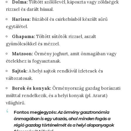
Dolma:
Töltött szőlőlevél, káposzta vagy zöldségek
rizzsel és darált hússal.
Harissa:
Búzából és csirkehúsból készült sűrű
egytálétel.
Ghapama:
Töltött sütőtök rizzsel, aszalt
gyümölcsökkel és mézzel.
Matzoon:
Örmény joghurt, amit önmagában vagy
ételekhez is fogyasztanak.
Sajtok:
A helyi sajtok rendkívül ízletesek és
változatosak.
Borok és konyak:
Örményország gazdag borászati
múlttal rendelkezik, és a helyi konyak (pl. Ararat)
világhírű.
Fontos megjegyzés:
Az örmény gasztronómia
önmagában is egy utazás, ahol minden fogás a
régió gazdag történelmét és a helyi alapanyagok