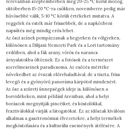
Jerevánban szeptemberben még 20-25 °C körül mozog,
októberben 15-20 °C-ra csökken, novemberre pedig már
hűvösebbé válik, 5-10 °C körüli értékeket mutatva. A
reggelek és esték már frissebbek, de a napközbeni
napsütés még mindig erős lehet.
Az őszi színek pompázzanak a hegyeken és völgyeken,
különösen a Dilijani Nemzeti Park és a Lori tartomány
erdőiben, ahol a fák arany, vörös és narancs
árnyalatokba öltöznek. Ez a fotósok és a természet
szerelmeseinek paradicsoma. Az esőzés mértéke
növekedhet az évszak előrehaladtával, de a tiszta, friss
levegő és a gyönyörű panoráma kárpótol mindenért.
Az ősz a szüreti ünnepségek ideje is, különösen a
borvidékeken, mint például Areniban, ahol a helyi
borászok megnyitják pincéiket, és kóstolókkal,
fesztiválokkal várják a látogatókat. Ez az időszak kiválóan
alkalmas a gasztronómiai élvezetekre, a helyi termékek
megkóstolására és a kulturális események átélésére. A