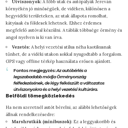
Útviszonyok:
A főbb utak és autópályák Jereván
környékén jó minőségűek, de vidéken, különösen a
hegyvidéki területeken, az utak állapota romolhat,
kátyúsak és földesek lehetnek. Ehhez érdemes
megfelelő autóval készülni. A táblák többsége örmény és
angol nyelven is ki van írva.
Vezetés:
A helyi vezetési stílus néha kaotikusnak
tűnhet, de a vidéki utakon sokkal nyugodtabb a forgalom.
GPS vagy offline térkép használata erősen ajánlott.
Fontos megjegyzés:
Az autóbérlés a
legszabadabb módja Örményország
felfedezésének, de légy felkészült a változatos
útviszonyokra és a helyi vezetési kultúrára.
Belföldi tömegközlekedés
Ha nem szeretnél autót bérelni, az alábbi lehetőségek
állnak rendelkezésedre:
Marshrutkák (minibuszok):
Ez a leggyakoribb és