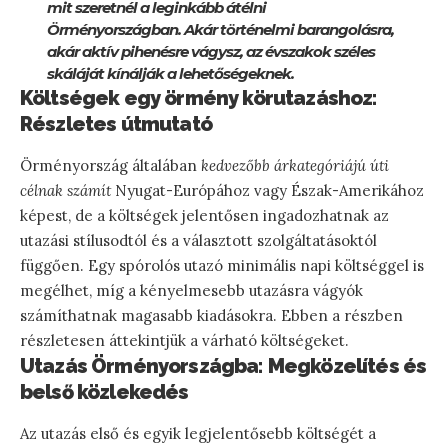
mit szeretnél a leginkább átélni
Örményországban. Akár történelmi barangolásra,
akár aktív pihenésre vágysz, az évszakok széles
skáláját kínálják a lehetőségeknek.
Költségek egy örmény körutazáshoz:
Részletes útmutató
Örményország általában
kedvezőbb árkategóriájú úti
célnak számít
Nyugat-Európához vagy Észak-Amerikához
képest, de a költségek jelentősen ingadozhatnak az
utazási stílusodtól és a választott szolgáltatásoktól
függően. Egy spórolós utazó minimális napi költséggel is
megélhet, míg a kényelmesebb utazásra vágyók
számíthatnak magasabb kiadásokra. Ebben a részben
részletesen áttekintjük a várható költségeket.
Utazás Örményországba: Megközelítés és
belső közlekedés
Az utazás első és egyik legjelentősebb költségét a