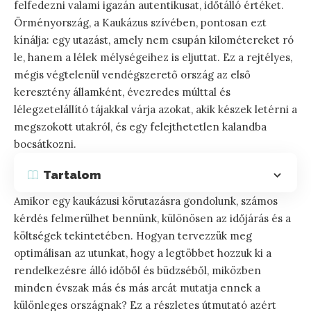
felfedezni valami igazán autentikusat, időtálló értéket.
Örményország, a Kaukázus szívében, pontosan ezt
kínálja: egy utazást, amely nem csupán kilométereket ró
le, hanem a lélek mélységeihez is eljuttat. Ez a rejtélyes,
mégis végtelenül vendégszerető ország az első
keresztény államként, évezredes múlttal és
lélegzetelállító tájakkal várja azokat, akik készek letérni a
megszokott utakról, és egy felejthetetlen kalandba
bocsátkozni.
Tartalom
Amikor egy kaukázusi körutazásra gondolunk, számos
kérdés felmerülhet bennünk, különösen az időjárás és a
költségek tekintetében. Hogyan tervezzük meg
optimálisan az utunkat, hogy a legtöbbet hozzuk ki a
rendelkezésre álló időből és büdzséből, miközben
minden évszak más és más arcát mutatja ennek a
különleges országnak? Ez a részletes útmutató azért