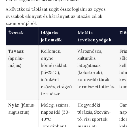
A következő táblázat segít összefoglalni az egyes
évszakok előnyeit és hátrányait az utazási célok
szempontjából:
Évszak
Időjárás
Ideális
Elő
jellemzők
tevékenységek
Tavasz
Kellemes,
Városnézés,
Fris
(április-
enyhe
kulturális
zöld
május)
hőmérséklet
látogatások
kel
(15-25°C),
(kolostorok),
hőm
időnként
könnyebb túrák,
kev
esőzés, virágzó
természetfotózás.
töm
természet.
Nyár
(június-
Meleg, száraz,
Hegyvidéki
Gar
augusztus)
napos idő (30-
túrázás, Szeván-
nap
40°C
tó, vízi sportok,
ideá
Jerevánban),
magaslati
kal