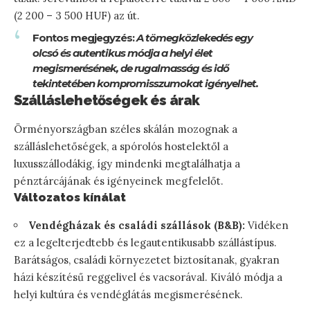
(2 200 – 3 500 HUF) az út.
Fontos megjegyzés:
A tömegközlekedés egy
olcsó és autentikus módja a helyi élet
megismerésének, de rugalmasság és idő
tekintetében kompromisszumokat igényelhet.
Szálláslehetőségek és árak
Örményországban széles skálán mozognak a
szálláslehetőségek, a spórolós hostelektől a
luxusszállodákig, így mindenki megtalálhatja a
pénztárcájának és igényeinek megfelelőt.
Változatos kínálat
Vendégházak és családi szállások (B&B):
Vidéken
ez a legelterjedtebb és legautentikusabb szállástípus.
Barátságos, családi környezetet biztosítanak, gyakran
házi készítésű reggelivel és vacsorával. Kiváló módja a
helyi kultúra és vendéglátás megismerésének.