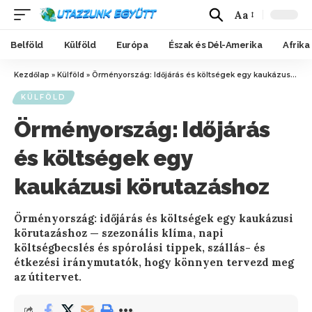
Aa
Belföld
Külföld
Európa
Észak és Dél-Amerika
Afrika
Kezdőlap
»
Külföld
»
Örményország: Időjárás és költségek egy kaukázusi körutazáshoz
KÜLFÖLD
Örményország: Időjárás
és költségek egy
kaukázusi körutazáshoz
Örményország: időjárás és költségek egy kaukázusi
körutazáshoz — szezonális klíma, napi
költségbecslés és spórolási tippek, szállás- és
étkezési iránymutatók, hogy könnyen tervezd meg
az útitervet.