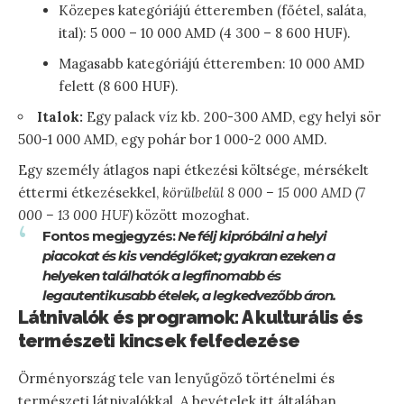
Közepes kategóriájú étteremben (főétel, saláta,
ital): 5 000 – 10 000 AMD (4 300 – 8 600 HUF).
Magasabb kategóriájú étteremben: 10 000 AMD
felett (8 600 HUF).
Italok:
Egy palack víz kb. 200-300 AMD, egy helyi sör
500-1 000 AMD, egy pohár bor 1 000-2 000 AMD.
Egy személy átlagos napi étkezési költsége, mérsékelt
éttermi étkezésekkel,
körülbelül 8 000 – 15 000 AMD (7
000 – 13 000 HUF)
között mozoghat.
Fontos megjegyzés:
Ne félj kipróbálni a helyi
piacokat és kis vendéglőket; gyakran ezeken a
helyeken találhatók a legfinomabb és
legautentikusabb ételek, a legkedvezőbb áron.
Látnivalók és programok: A kulturális és
természeti kincsek felfedezése
Örményország tele van lenyűgöző történelmi és
természeti látnivalókkal. A bevételek itt általában