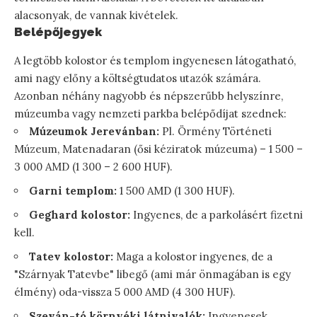
alacsonyak, de vannak kivételek.
Belépőjegyek
A legtöbb kolostor és templom ingyenesen látogatható,
ami nagy előny a költségtudatos utazók számára.
Azonban néhány nagyobb és népszerűbb helyszínre,
múzeumba vagy nemzeti parkba belépődíjat szednek:
Múzeumok Jerevánban:
Pl. Örmény Történeti
Múzeum, Matenadaran (ősi kéziratok múzeuma) – 1 500 –
3 000 AMD (1 300 – 2 600 HUF).
Garni templom:
1 500 AMD (1 300 HUF).
Geghard kolostor:
Ingyenes, de a parkolásért fizetni
kell.
Tatev kolostor:
Maga a kolostor ingyenes, de a
"Szárnyak Tatevbe" libegő (ami már önmagában is egy
élmény) oda-vissza 5 000 AMD (4 300 HUF).
Szeván-tó környéki látnivalók:
Ingyenesek.