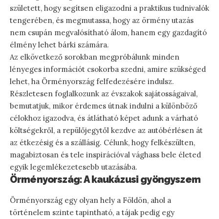
született, hogy segítsen eligazodni a praktikus tudnivalók
tengerében, és megmutassa, hogy az örmény utazás
nem csupán megvalósítható álom, hanem egy gazdagító
élmény lehet bárki számára.
Az elkövetkező sorokban megpróbálunk minden
lényeges információt csokorba szedni, amire szükséged
lehet, ha Örményország felfedezésére indulsz.
Részletesen foglalkozunk az évszakok sajátosságaival,
bemutatjuk, mikor érdemes útnak indulni a különböző
célokhoz igazodva, és átlátható képet adunk a várható
költségekről, a repülőjegytől kezdve az autóbérlésen át
az étkezésig és a szállásig. Célunk, hogy felkészülten,
magabiztosan és tele inspirációval vághass bele életed
egyik legemlékezetesebb utazásába.
Örményország: A kaukázusi gyöngyszem
Örményország egy olyan hely a Földön, ahol a
történelem szinte tapintható, a tájak pedig egy