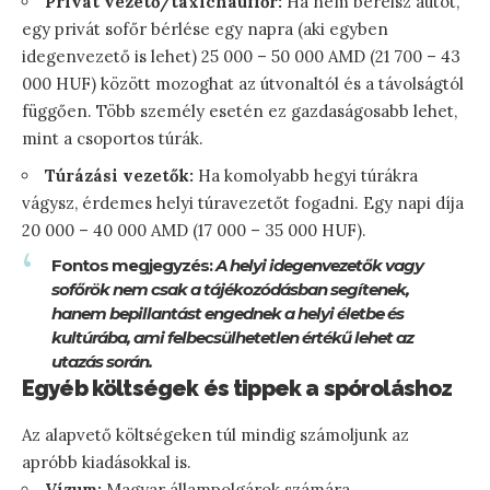
Privát vezető/taxichauffőr:
Ha nem bérelsz autót,
egy privát sofőr bérlése egy napra (aki egyben
idegenvezető is lehet) 25 000 – 50 000 AMD (21 700 – 43
000 HUF) között mozoghat az útvonaltól és a távolságtól
függően. Több személy esetén ez gazdaságosabb lehet,
mint a csoportos túrák.
Túrázási vezetők:
Ha komolyabb hegyi túrákra
vágysz, érdemes helyi túravezetőt fogadni. Egy napi díja
20 000 – 40 000 AMD (17 000 – 35 000 HUF).
Fontos megjegyzés:
A helyi idegenvezetők vagy
sofőrök nem csak a tájékozódásban segítenek,
hanem bepillantást engednek a helyi életbe és
kultúrába, ami felbecsülhetetlen értékű lehet az
utazás során.
Egyéb költségek és tippek a spóroláshoz
Az alapvető költségeken túl mindig számoljunk az
apróbb kiadásokkal is.
Vízum:
Magyar állampolgárok számára