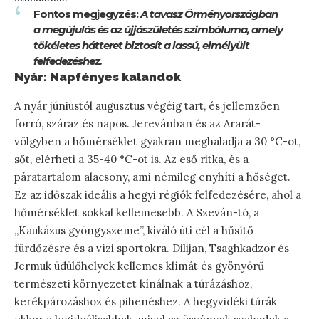
Fontos megjegyzés:
A tavasz Örményországban
a megújulás és az újjászületés szimbóluma, amely
tökéletes hátteret biztosít a lassú, elmélyült
felfedezéshez.
Nyár: Napfényes kalandok
A nyár júniustól augusztus végéig tart, és jellemzően
forró, száraz és napos. Jerevánban és az Ararát-
völgyben a hőmérséklet gyakran meghaladja a 30 °C-ot,
sőt, elérheti a 35-40 °C-ot is. Az eső ritka, és a
páratartalom alacsony, ami némileg enyhíti a hőséget.
Ez az időszak ideális a hegyi régiók felfedezésére, ahol a
hőmérséklet sokkal kellemesebb. A Szeván-tó, a
„Kaukázus gyöngyszeme”, kiváló úti cél a hűsítő
fürdőzésre és a vízi sportokra. Dilijan, Tsaghkadzor és
Jermuk üdülőhelyek kellemes klímát és gyönyörű
természeti környezetet kínálnak a túrázáshoz,
kerékpározáshoz és pihenéshez. A hegyvidéki túrák