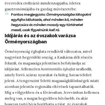
évezredes civilizáció mindennapjaiba, ízletes
gasztronómiájába és gazdag művészetébe.
Fontos megjegyzés:
Örményországba látogatni
egyfajta időutazás, ahol minden kő, minden
hegycsúcs és minden mosoly egy történetet
mesél, csak figyelnünk kell rá.
Időjárás és az évszakok varázsa
Örményországban
Örményország éghajlata rendkívül változatos, mivel
nagyrészt hegyvidéki ország, a Kaukázus déli részén
fekszik, és magassága jelentősen befolyásolja az
időjárást. Jellemzően
kontinentális éghajlat
uralkodik,
amely forró, száraz nyarakat és hideg, havas teleket
jelent. A tengerszint feletti magasságkülönbségek miatt
azonban jelentős regionális eltérések tapasztalhatók.
Míg a völgyekben és a fővárosban, Jerevánban kellemes
meleg van, a magas hegyekben hűvösebb, és akár
hosszan tartó hó is boríthatja a tájat. Az évszakok