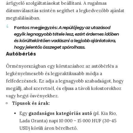
árfigyelő szolgáltatásokat beállítani. A rugalmas
dátumválasztás szintén segíthet a legkedvezőbb ajánlat
megtalálásában.
Fontos megjegyzés:
A repülőjegy az utazásod
egyik legnagyobb tétele lesz, ezért érdemes időben
és körültekintően vadászni a legjobb ajánlatokra,
hogy jelentős összeget spórolhass.
Autóbérlés
Örményországban egy körutazáshoz az autóbérlés a
legkényelmesebb és legpraktikusabb módja a
felfedezésnek. Ez adja a legnagyobb szabadságot, hogy
megállj, ahol szeretnél, és eljuss a távoli kolostorokhoz
vagy hegyi ösvényekhez.
Típusok és árak:
Egy
gazdaságos kategóriás autó
(pl. Kia Rio,
Lada Granta) napi 10 000 – 15 000 HUF (30-45
USD) körüli áron bérelhető.