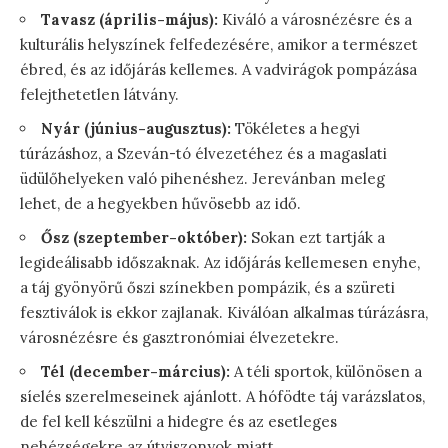
Tavasz (április-május):
Kiváló a városnézésre és a
kulturális helyszínek felfedezésére, amikor a természet
ébred, és az időjárás kellemes. A vadvirágok pompázása
felejthetetlen látvány.
Nyár (június-augusztus):
Tökéletes a hegyi
túrázáshoz, a Szeván-tó élvezetéhez és a magaslati
üdülőhelyeken való pihenéshez. Jerevánban meleg
lehet, de a hegyekben hűvösebb az idő.
Ősz (szeptember-október):
Sokan ezt tartják a
legideálisabb időszaknak. Az időjárás kellemesen enyhe,
a táj gyönyörű őszi színekben pompázik, és a szüreti
fesztiválok is ekkor zajlanak. Kiválóan alkalmas túrázásra,
városnézésre és gasztronómiai élvezetekre.
Tél (december-március):
A téli sportok, különösen a
síelés szerelmeseinek ajánlott. A hófödte táj varázslatos,
de fel kell készülni a hidegre és az esetleges
nehézségekre az útviszonyok miatt.