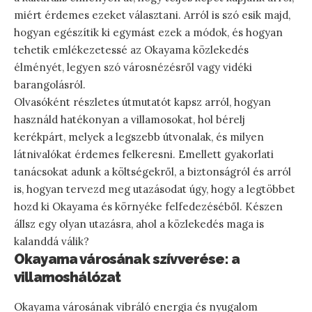
miért érdemes ezeket választani. Arról is szó esik majd,
hogyan egészítik ki egymást ezek a módok, és hogyan
tehetik emlékezetessé az Okayama közlekedés
élményét, legyen szó városnézésről vagy vidéki
barangolásról.
Olvasóként részletes útmutatót kapsz arról, hogyan
használd hatékonyan a villamosokat, hol bérelj
kerékpárt, melyek a legszebb útvonalak, és milyen
látnivalókat érdemes felkeresni. Emellett gyakorlati
tanácsokat adunk a költségekről, a biztonságról és arról
is, hogyan tervezd meg utazásodat úgy, hogy a legtöbbet
hozd ki Okayama és környéke felfedezéséből. Készen
állsz egy olyan utazásra, ahol a közlekedés maga is
kalanddá válik?
Okayama városának szívverése: a
villamoshálózat
Okayama városának vibráló energia és nyugalom