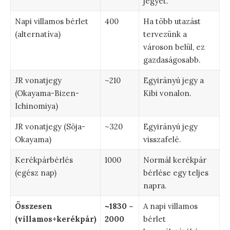
jegyet.
Napi villamos bérlet
400
Ha több utazást
(alternatíva)
tervezünk a
városon belül, ez
gazdaságosabb.
JR vonatjegy
~210
Egyirányú jegy a
(Okayama-Bizen-
Kibi vonalon.
Ichinomiya)
JR vonatjegy (Sōja-
~320
Egyirányú jegy
Okayama)
visszafelé.
Kerékpárbérlés
1000
Normál kerékpár
(egész nap)
bérlése egy teljes
napra.
Összesen
~1830 –
A napi villamos
(villamos+kerékpár)
2000
bérlet