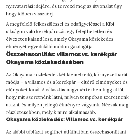
nyitvatartási idejére, és tervezd meg az útvonalat úgy,
hogy időben visszaérj.
A megfelelő felkészüléssel és odafigyeléssel a Kibi
síkságon való kerékpározás egy felejthetetlen és
élvezetes kaland lesz, amely Okayama közlekedés
élményét egyedülálló módon gazdagítja.
Összehasonlítás: villamos vs. kerékpár
Okayama közlekedésében
Az Okayama közlekedés két kiemelkedő, környezetbarát
módja – a villamos és a kerékpár – eltérő élményeket és
előnyöket kínál. A választás nagymértékben függ attól,
hogy mit szeretnénk látni, milyen tempóban szeretnénk
utazni, és milyen jellegű élményre vágyunk. Nézzük meg
részletesebben, melyik mire alkalmasabb.
Okayama közlekedés: Villamos vs. kerékpár
Az alábbi táblázat segíthet átláthatóan összehasonlítani