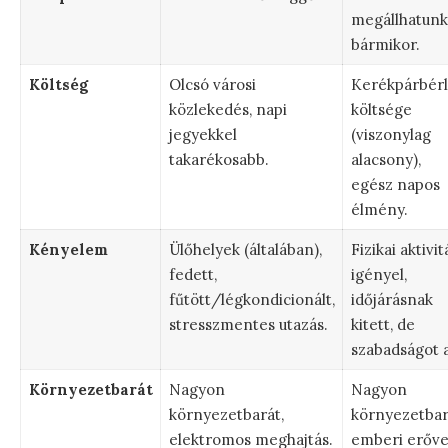
megállhatunk
bármikor.
Költség
Olcsó városi
Kerékpárbérl
közlekedés, napi
költsége
jegyekkel
(viszonylag
takarékosabb.
alacsony),
egész napos
élmény.
Kényelem
Ülőhelyek (általában),
Fizikai aktivit
fedett,
igényel,
fűtött/légkondicionált,
időjárásnak
stresszmentes utazás.
kitett, de
szabadságot 
Környezetbarát
Nagyon
Nagyon
környezetbarát,
környezetbar
elektromos meghajtás.
emberi erőve