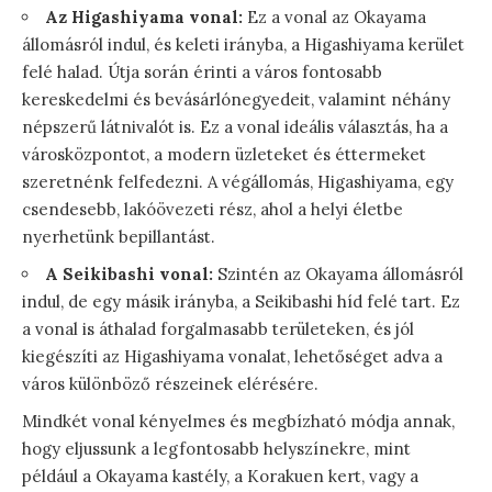
Az Higashiyama vonal:
Ez a vonal az Okayama
állomásról indul, és keleti irányba, a Higashiyama kerület
felé halad. Útja során érinti a város fontosabb
kereskedelmi és bevásárlónegyedeit, valamint néhány
népszerű látnivalót is. Ez a vonal ideális választás, ha a
városközpontot, a modern üzleteket és éttermeket
szeretnénk felfedezni. A végállomás, Higashiyama, egy
csendesebb, lakóövezeti rész, ahol a helyi életbe
nyerhetünk bepillantást.
A Seikibashi vonal:
Szintén az Okayama állomásról
indul, de egy másik irányba, a Seikibashi híd felé tart. Ez
a vonal is áthalad forgalmasabb területeken, és jól
kiegészíti az Higashiyama vonalat, lehetőséget adva a
város különböző részeinek elérésére.
Mindkét vonal kényelmes és megbízható módja annak,
hogy eljussunk a legfontosabb helyszínekre, mint
például a Okayama kastély, a Korakuen kert, vagy a