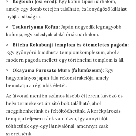
Kōgoishi (ősi erőd):
Egy kofun típusú sírhalom,
amely egy domb tetején található, és lenyűgöző kilátást
nyújt a síkságra.
Tsukuriyama Kofun:
Japán negyedik legnagyobb
kofunja, egy kulcslyuk alakú óriási sírhalom.
Bitchu Kokubunji templom és ötemeletes pagoda:
Egy gyönyörű buddhista templomkomplexum, ahol a
modern pagoda mellett egy történelmi templom is áll.
Okayama Furusato Mura (falumúzeum):
Egy
hagyományos japán falu rekonstrukciója, amely
bemutatja a régi idők életét.
Az útvonal mentén számos kisebb étterem, kávézó és
helyi termékeket árusító bolt található, ahol
megpihenhetünk és feltöltődhetünk. A kerékpározás
tempója teljesen ránk van bízva, így annyi időt
tölthetünk egy-egy látnivalónál, amennyit csak
szeretnénk.