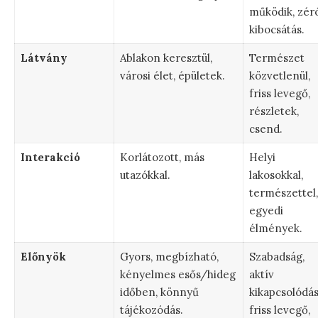
működik, zér
kibocsátás.
Látvány
Ablakon keresztül,
Természet
városi élet, épületek.
közvetlenül,
friss levegő,
részletek,
csend.
Interakció
Korlátozott, más
Helyi
utazókkal.
lakosokkal,
természettel,
egyedi
élmények.
Előnyök
Gyors, megbízható,
Szabadság,
kényelmes esős/hideg
aktív
időben, könnyű
kikapcsolódás
tájékozódás.
friss levegő,