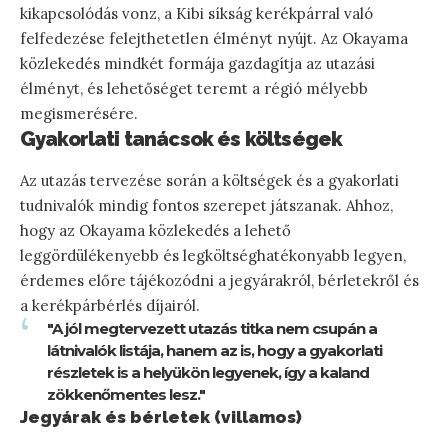
kikapcsolódás vonz, a Kibi síkság kerékpárral való
felfedezése felejthetetlen élményt nyújt. Az Okayama
közlekedés mindkét formája gazdagítja az utazási
élményt, és lehetőséget teremt a régió mélyebb
megismerésére.
Gyakorlati tanácsok és költségek
Az utazás tervezése során a költségek és a gyakorlati
tudnivalók mindig fontos szerepet játszanak. Ahhoz,
hogy az Okayama közlekedés a lehető
leggördülékenyebb és legköltséghatékonyabb legyen,
érdemes előre tájékozódni a jegyárakról, bérletekről és
a kerékpárbérlés díjairól.
"A jól megtervezett utazás titka nem csupán a
látnivalók listája, hanem az is, hogy a gyakorlati
részletek is a helyükön legyenek, így a kaland
zökkenőmentes lesz."
Jegyárak és bérletek (villamos)