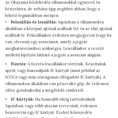
Az Okayama közlekedés villamosokkal egyszerű és
kényelmes, de néhány tipp segíthet abban, hogy a
lehető legsimábban menjen:
Felszállás és leszállás:
Japánban a villamosokra
általában a középső ajtónál szállnak fel, és az első ajtónál
szállnak le. Felszálláskor érdemes megjegyezni (vagy ha
van, elvenni) egy sorszámot, amely a jegyár
meghatározásához szükséges. Leszálláskor a vezető
melletti kijelzőn látható a jegyár a sorszám alapján.
Fizetés:
A fizetés leszálláskor történik. Készítsünk
aprót, vagy használjunk IC kártyát (mint például az
ICOCA
vagy más országosan elfogadott IC kártyák). A
villamosokon általában van pénzváltó gép, de érdemes
előre gondoskodni a megfelelő címletről.
IC kártyák:
Ha hosszabb ideig tartózkodunk
Japánban, vagy több utazást tervezünk, érdemes
beszerezni egy IC kártyát. Ezeket könnyedén