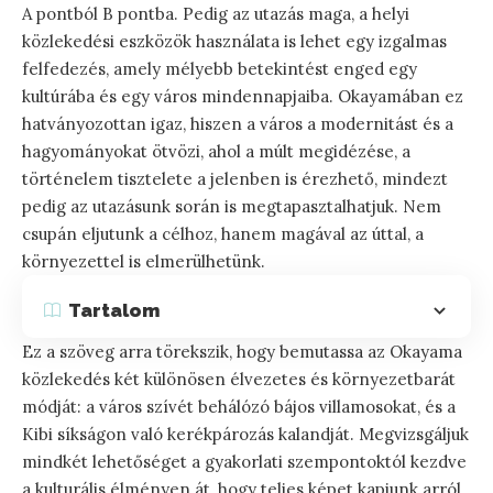
A pontból B pontba. Pedig az utazás maga, a helyi
közlekedési eszközök használata is lehet egy izgalmas
felfedezés, amely mélyebb betekintést enged egy
kultúrába és egy város mindennapjaiba. Okayamában ez
hatványozottan igaz, hiszen a város a modernitást és a
hagyományokat ötvözi, ahol a múlt megidézése, a
történelem tisztelete a jelenben is érezhető, mindezt
pedig az utazásunk során is megtapasztalhatjuk. Nem
csupán eljutunk a célhoz, hanem magával az úttal, a
környezettel is elmerülhetünk.
Tartalom
Ez a szöveg arra törekszik, hogy bemutassa az Okayama
közlekedés két különösen élvezetes és környezetbarát
módját: a város szívét behálózó bájos villamosokat, és a
Kibi síkságon való kerékpározás kalandját. Megvizsgáljuk
mindkét lehetőséget a gyakorlati szempontoktól kezdve
a kulturális élményen át, hogy teljes képet kapjunk arról,