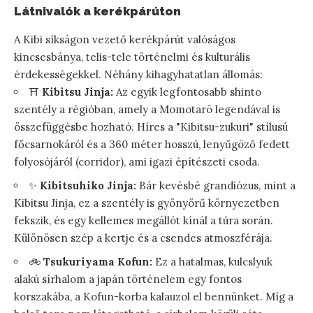
Látnivalók a kerékpárúton
A Kibi síkságon vezető kerékpárút valóságos
kincsesbánya, telis-tele történelmi és kulturális
érdekességekkel. Néhány kihagyhatatlan állomás:
⛩️
Kibitsu Jinja:
Az egyik legfontosabb shinto
szentély a régióban, amely a Momotarō legendával is
összefüggésbe hozható. Híres a "Kibitsu-zukuri" stílusú
főcsarnokáról és a 360 méter hosszú, lenyűgöző fedett
folyosójáról (corridor), ami igazi építészeti csoda.
✨
Kibitsuhiko Jinja:
Bár kevésbé grandiózus, mint a
Kibitsu Jinja, ez a szentély is gyönyörű környezetben
fekszik, és egy kellemes megállót kínál a túra során.
Különösen szép a kertje és a csendes atmoszférája.
🚲
Tsukuriyama Kofun:
Ez a hatalmas, kulcslyuk
alakú sírhalom a japán történelem egy fontos
korszakába, a Kofun-korba kalauzol el bennünket. Míg a