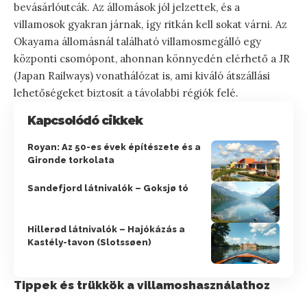
bevásárlóutcák. Az állomások jól jelzettek, és a
villamosok gyakran járnak, így ritkán kell sokat várni. Az
Okayama állomásnál található villamosmegálló egy
központi csomópont, ahonnan könnyedén elérhető a JR
(Japan Railways) vonathálózat is, ami kiváló átszállási
lehetőségeket biztosít a távolabbi régiók felé.
Kapcsolódó cikkek
Royan: Az 50-es évek építészete és a
Gironde torkolata
Sandefjord látnivalók – Goksjø tó
Hillerød látnivalók – Hajókázás a
Kastély-tavon (Slotssøen)
Tippek és trükkök a villamoshasználathoz