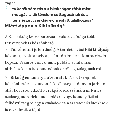
ragad.
"A kerékpározás a Kibi síkságon több mint
mozgás; a történelem suttogásának és a
természet csendjének meghitt találkozása."
Miért éppen a Kibi síkság?
A Kibi síkság kerékpározásra való kiválósága több
tényezőnek is köszönhető:
Történelmi jelentőség:
A terület az ősi Kibi királyság
központja volt, amely a japán történelem fontos részét
képezi. Számos emlék, mint például a hatalmas
sírhalmok, ma is tanúskodnak erről a gazdag múltról.
Síkság és könnyű útvonalak:
A sík terepnek
köszönhetően az útvonalak többsége könnyen járható,
akár kevésbé edzett kerékpárosok számára is. Nincs
szükség meredek emelkedőkre vagy komoly fizikai
felkészültségre, így a családok és a szabadidős biciklisek
is élvezhetik a tájat.