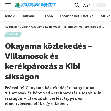
Aa
Belföld
Külföld
Európa
Észak és Dél-Amerika
Afrika
Kezdőlap
»
Japán
»
Okayama közlekedés – Villamosok és kerékpározás a Kibi síkságon
JAPÁN
Okayama közlekedés –
Villamosok és
kerékpározás a Kibi
síkságon
Fedezd fel Okayama közlekedését: hangulatos
villamosok és könnyed kerékpározás a festői Kibi
síkságon — útvonalak, bérlési tippek és
élménybeszámolók egy cikkben.