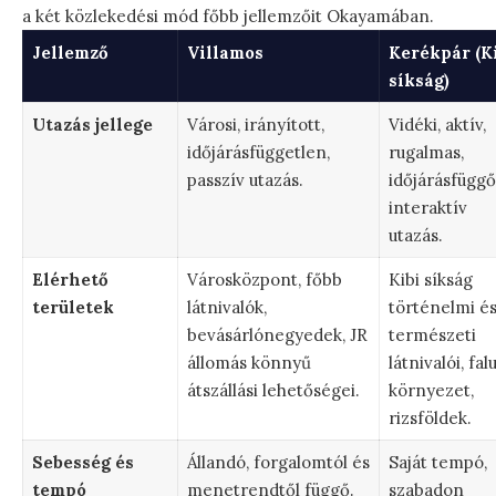
a két közlekedési mód főbb jellemzőit Okayamában.
Jellemző
Villamos
Kerékpár (K
síkság)
Utazás jellege
Városi, irányított,
Vidéki, aktív,
időjárásfüggetlen,
rugalmas,
passzív utazás.
időjárásfüggő
interaktív
utazás.
Elérhető
Városközpont, főbb
Kibi síkság
területek
látnivalók,
történelmi é
bevásárlónegyedek, JR
természeti
állomás könnyű
látnivalói, falu
átszállási lehetőségei.
környezet,
rizsföldek.
Sebesség és
Állandó, forgalomtól és
Saját tempó,
tempó
menetrendtől függő.
szabadon