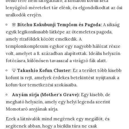
belső tere nem látogatható, a sírhalom körüli séta
lenyűgöző méreteket tár elénk, és elgondolkodtat az ősi
uralkodók erején.
🌸
Bitchu Kokubunji Templom és Pagoda:
A síkság
egyik legikonikusabb látképe az ötemeletes pagoda,
amely rizsföldek között emelkedik. A
templomkomplexum egykor egy nagyobb hálózat része
volt, amelyet a 8. században alapítottak. Ideális helyszín
fotózásra, különösen tavasszal a virágzó fák alatt.
💡
Takashio Kofun Cluster:
Ez a terület több kisebb
kofunt is rejt, amelyek érdekes betekintést nyújtanak a
kofun-kor temetkezési szokásaiba.
Anyám sírja (Mother's Grave):
Egy kisebb, de
megható helyszín, amely egy helyi legenda szerint
Momotarō anyjának sírja.
Ezek a látnivalók mind megérnek egy megállót, és
segítenek abban, hogy a biciklis túra ne csak