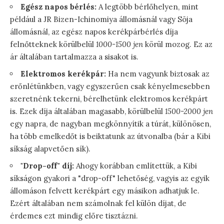
Egész napos bérlés:
A legtöbb bérlőhelyen, mint
például a JR Bizen-Ichinomiya állomásnál vagy Sōja
állomásnál, az egész napos kerékpárbérlés díja
felnőtteknek körülbelül
1000-1500 jen
körül mozog. Ez az
ár általában tartalmazza a sisakot is.
Elektromos kerékpár:
Ha nem vagyunk biztosak az
erőnlétünkben, vagy egyszerűen csak kényelmesebben
szeretnénk tekerni, bérelhetünk elektromos kerékpárt
is. Ezek díja általában magasabb, körülbelül
1500-2000 jen
egy napra, de nagyban megkönnyítik a túrát, különösen,
ha több emelkedőt is beiktatunk az útvonalba (bár a Kibi
síkság alapvetően sík).
"Drop-off" díj:
Ahogy korábban említettük, a Kibi
síkságon gyakori a "drop-off" lehetőség, vagyis az egyik
állomáson felvett kerékpárt egy másikon adhatjuk le.
Ezért általában nem számolnak fel külön díjat, de
érdemes ezt mindig előre tisztázni.