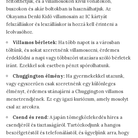
feltölthetjük, és a villamosokon kívül vonatokon,
buszokon és akár boltokban is használhatjuk. Az
Okayama Denki Kidō villamosain az IC kártyát
felszálláskor és leszálláskor is hozzá kell érinteni a
leolvasóhoz.
Villamos bérletek:
Ha több napot is a városban
töltünk, és sokat szeretnénk villamosozni, érdemes
érdeklődni a napi vagy többszöri utazásra szóló bérletek
iránt. Ezekkel sok esetben pénzt spórolhatunk.
Chuggington élmény:
Ha gyermekekkel utazunk,
vagy egyszerűen csak szeretnénk egy különleges
élményt, érdemes utánajárni a Chuggington villamos
menetrendjének. Ez egy igazi kuriózum, amely mosolyt
csal az arcokra.
Csend és rend:
A japán tömegközlekedés híres a
csendjéről és tisztaságáról. Tartózkodjunk a hangos
beszélgetéstől és telefonálástól, és ügyeljünk arra, hogy