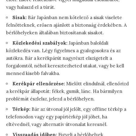
vagy halaszd el a túrát.
Sisak:
Bár Japánban nem kötelező a sisak viselete
felnőtteknek, erősen ajánlott a biztonság érdekében. A
bérlőhelyeken általában biztosítanak sisakot.
Közlekedési szabályok:
Japánban baloldali
közlekedés van. Légy figyelmes a gyalogosokra és az
autókra. Bár a kerékpárút nagyrészt elszigetelt a
forgalomtól, néhol keresztezheted utakat, vagy be kell
menned kisebb falvakba.
Kerékpár ellenőrzése:
Mielőtt elindulnál, ellenőrizd
a kerékpár állapotát: fékek, gumik, lánc. Ha bármilyen
problémát észlelsz, jelezd a bérlőhelyen.
Térkép:
Bár az útvonal jól jelölt, egy offline térkép a
telefonodon vagy egy papírtérkép jól jöhet, ha
eltévednél, vagy alternatív útvonalat keresnél.
Visszaadás időben:
Figyelj a bérlőhelyek