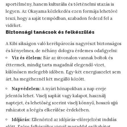
sportélmény, hanem kulturális és történelmi utazás is
legyen. Az Okayama közlekedés ezen formája lehetővé
teszi, hogy a saját tempódban, szabadon fedezd fel a
vidéket.
Biztonsági tanácsok és felkészülés
A Kibi síkságon való kerékpározás nagyrészt biztonságos
és kényelmes, de néhány dologra érdemes odafigyelni:
Víz és élelem:
Bár az útvonalon vannak boltok és
éttermek, mindig tarts magadnál elegendő vizet,
különösen melegebb időben. Egy-két energiaszelet sem
árt, ha megéheznél két megálló között.
Napvédelem:
A nyári hónapokban a nap ereje
jelentős lehet. Viselj sapkát vagy kalapot, használj
naptejet, és lehetőség szerint viselj könnyű, hosszú ujjú
ruházatot a leégés elkerülése érdekében.
Időjárás:
Ellenőrizd az időjárás-előrejelzést indulás
előtt. Esőre felkészülve vigyél magaddal esőkabátot,