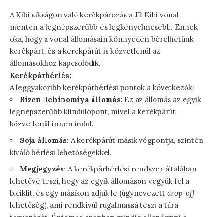
A Kibi síkságon való kerékpározás a JR Kibi vonal
mentén a legnépszerűbb és legkényelmesebb. Ennek
oka, hogy a vonal állomásain könnyedén bérelhetünk
kerékpárt, és a kerékpárút is közvetlenül az
állomásokhoz kapcsolódik.
Kerékpárbérlés:
A leggyakoribb kerékpárbérlési pontok a következők:
Bizen-Ichinomiya állomás:
Ez az állomás az egyik
legnépszerűbb kiindulópont, mivel a kerékpárút
közvetlenül innen indul.
Sōja állomás:
A kerékpárút másik végpontja, szintén
kiváló bérlési lehetőségekkel.
Megjegyzés:
A kerékpárbérlési rendszer általában
lehetővé teszi, hogy az egyik állomáson vegyük fel a
biciklit, és egy másikon adjuk le (úgynevezett
drop-off
lehetőség), ami rendkívül rugalmassá teszi a túra