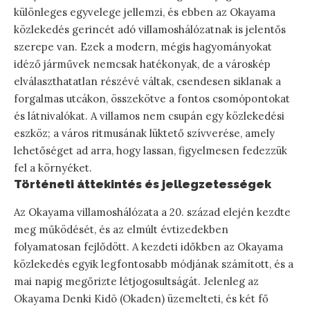
különleges egyvelege jellemzi, és ebben az Okayama
közlekedés gerincét adó villamoshálózatnak is jelentős
szerepe van. Ezek a modern, mégis hagyományokat
idéző járművek nemcsak hatékonyak, de a városkép
elválaszthatatlan részévé váltak, csendesen siklanak a
forgalmas utcákon, összekötve a fontos csomópontokat
és látnivalókat. A villamos nem csupán egy közlekedési
eszköz; a város ritmusának lüktető szívverése, amely
lehetőséget ad arra, hogy lassan, figyelmesen fedezzük
fel a környéket.
Történeti áttekintés és jellegzetességek
Az Okayama villamoshálózata a 20. század elején kezdte
meg működését, és az elmúlt évtizedekben
folyamatosan fejlődött. A kezdeti időkben az Okayama
közlekedés egyik legfontosabb módjának számított, és a
mai napig megőrizte létjogosultságát. Jelenleg az
Okayama Denki Kidō (Okaden) üzemelteti, és két fő