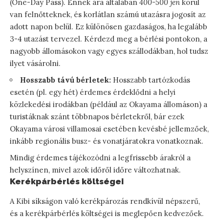
(One-Day Pass). Ennek ára általában
400-500 jen
körül
van felnőtteknek, és korlátlan számú utazásra jogosít az
adott napon belül. Ez különösen gazdaságos, ha legalább
3-4 utazást tervezel. Kérdezd meg a bérlési pontokon, a
nagyobb állomásokon vagy egyes szállodákban, hol tudsz
ilyet vásárolni.
Hosszabb távú bérletek:
Hosszabb tartózkodás
esetén (pl. egy hét) érdemes érdeklődni a helyi
közlekedési irodákban (például az Okayama állomáson) a
turistáknak szánt többnapos bérletekről, bár ezek
Okayama városi villamosai esetében kevésbé jellemzőek,
inkább regionális busz- és vonatjáratokra vonatkoznak.
Mindig érdemes tájékozódni a legfrissebb árakról a
helyszínen, mivel azok időről időre változhatnak.
Kerékpárbérlés költségei
A Kibi síkságon való kerékpározás rendkívül népszerű,
és a kerékpárbérlés költségei is meglepően kedvezőek.