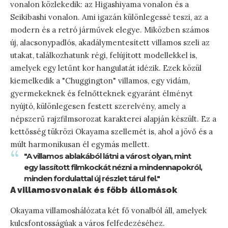
vonalon közlekedik: az Higashiyama vonalon és a
Seikibashi vonalon. Ami igazán különlegessé teszi, az a
modern és a retró járművek elegye. Miközben számos
új, alacsonypadlós, akadálymentesített villamos szeli az
utakat, találkozhatunk régi, felújított modellekkel is,
amelyek egy letűnt kor hangulatát idézik. Ezek közül
kiemelkedik a "Chuggington" villamos, egy vidám,
gyermekeknek és felnőtteknek egyaránt élményt
nyújtó, különlegesen festett szerelvény, amely a
népszerű rajzfilmsorozat karakterei alapján készült. Ez a
kettősség tükrözi Okayama szellemét is, ahol a jövő és a
múlt harmonikusan él egymás mellett.
"A villamos ablakából látni a várost olyan, mint
egy lassított filmkockát nézni a mindennapokról,
minden fordulattal új részlet tárul fel."
A villamosvonalak és főbb állomások
Okayama villamoshálózata két fő vonalból áll, amelyek
kulcsfontosságúak a város felfedezéséhez.