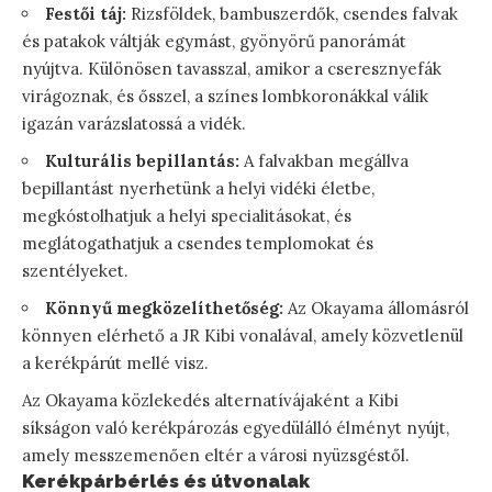
Festői táj:
Rizsföldek, bambuszerdők, csendes falvak
és patakok váltják egymást, gyönyörű panorámát
nyújtva. Különösen tavasszal, amikor a cseresznyefák
virágoznak, és ősszel, a színes lombkoronákkal válik
igazán varázslatossá a vidék.
Kulturális bepillantás:
A falvakban megállva
bepillantást nyerhetünk a helyi vidéki életbe,
megkóstolhatjuk a helyi specialitásokat, és
meglátogathatjuk a csendes templomokat és
szentélyeket.
Könnyű megközelíthetőség:
Az Okayama állomásról
könnyen elérhető a JR Kibi vonalával, amely közvetlenül
a kerékpárút mellé visz.
Az Okayama közlekedés alternatívájaként a Kibi
síkságon való kerékpározás egyedülálló élményt nyújt,
amely messzemenően eltér a városi nyüzsgéstől.
Kerékpárbérlés és útvonalak