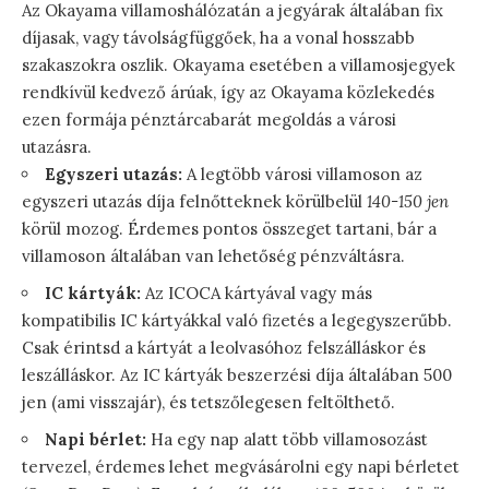
Az Okayama villamoshálózatán a jegyárak általában fix
díjasak, vagy távolságfüggőek, ha a vonal hosszabb
szakaszokra oszlik. Okayama esetében a villamosjegyek
rendkívül kedvező árúak, így az Okayama közlekedés
ezen formája pénztárcabarát megoldás a városi
utazásra.
Egyszeri utazás:
A legtöbb városi villamoson az
egyszeri utazás díja felnőtteknek körülbelül
140-150 jen
körül mozog. Érdemes pontos összeget tartani, bár a
villamoson általában van lehetőség pénzváltásra.
IC kártyák:
Az ICOCA kártyával vagy más
kompatibilis IC kártyákkal való fizetés a legegyszerűbb.
Csak érintsd a kártyát a leolvasóhoz felszálláskor és
leszálláskor. Az IC kártyák beszerzési díja általában 500
jen (ami visszajár), és tetszőlegesen feltölthető.
Napi bérlet:
Ha egy nap alatt több villamosozást
tervezel, érdemes lehet megvásárolni egy napi bérletet