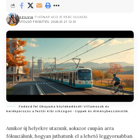
SZILVIA
7 HÓNAP AGO
31 PERC OLVASÁS
UTOLSÓ FRISSÍTÉS: 2026.01.21. 12:51
Fedezd fel Okayama közlekedését! Villamosok és
kerékpározás a festői Kibi síkságon - tippek és élménybeszámolók.
Amikor új helyekre utazunk, sokszor csupán arra
fókuszálunk, hogyan juthatunk el a lehető leggyorsabban