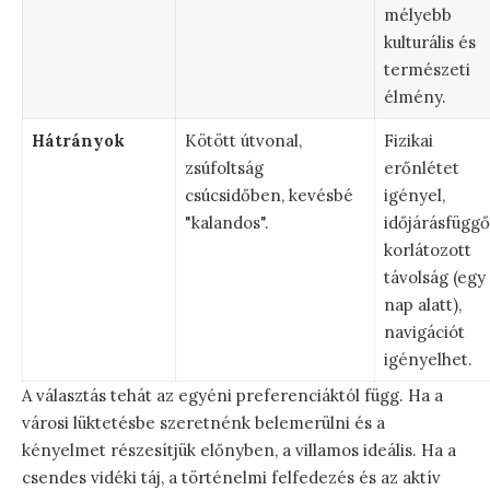
mélyebb
kulturális és
természeti
élmény.
Hátrányok
Kötött útvonal,
Fizikai
zsúfoltság
erőnlétet
csúcsidőben, kevésbé
igényel,
"kalandos".
időjárásfüggő
korlátozott
távolság (egy
nap alatt),
navigációt
igényelhet.
A választás tehát az egyéni preferenciáktól függ. Ha a
városi lüktetésbe szeretnénk belemerülni és a
kényelmet részesítjük előnyben, a villamos ideális. Ha a
csendes vidéki táj, a történelmi felfedezés és az aktív