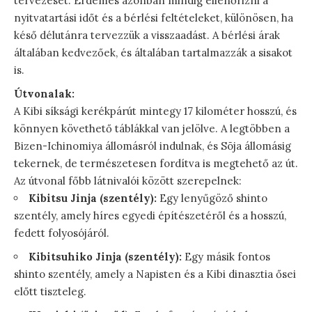
tervezését. Érdemes azonban mindig ellenőrizni a
nyitvatartási időt és a bérlési feltételeket, különösen, ha
késő délutánra tervezzük a visszaadást. A bérlési árak
általában kedvezőek, és általában tartalmazzák a sisakot
is.
Útvonalak:
A Kibi síksági kerékpárút mintegy 17 kilométer hosszú, és
könnyen követhető táblákkal van jelölve. A legtöbben a
Bizen-Ichinomiya állomásról indulnak, és Sōja állomásig
tekernek, de természetesen fordítva is megtehető az út.
Az útvonal főbb látnivalói között szerepelnek:
Kibitsu Jinja (szentély):
Egy lenyűgöző shinto
szentély, amely híres egyedi építészetéről és a hosszú,
fedett folyosójáról.
Kibitsuhiko Jinja (szentély):
Egy másik fontos
shinto szentély, amely a Napisten és a Kibi dinasztia ősei
előtt tiszteleg.