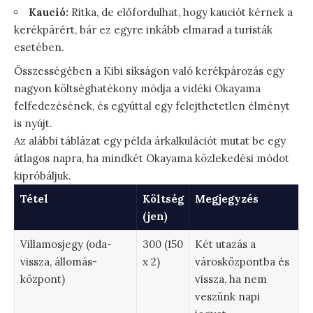
Kaució:
Ritka, de előfordulhat, hogy kauciót kérnek a
kerékpárért, bár ez egyre inkább elmarad a turisták
esetében.
Összességében a Kibi síkságon való kerékpározás egy
nagyon költséghatékony módja a vidéki Okayama
felfedezésének, és egyúttal egy felejthetetlen élményt
is nyújt.
Az alábbi táblázat egy példa árkalkulációt mutat be egy
átlagos napra, ha mindkét Okayama közlekedési módot
kipróbáljuk.
Tétel
Költség
Megjegyzés
(jen)
Villamosjegy (oda-
300 (150
Két utazás a
vissza, állomás-
x 2)
városközpontba és
központ)
vissza, ha nem
veszünk napi