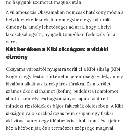
ne hagyjunk szemetet magunk után.
A villamosozás Okayamában nemcsak hatékony módja a
helyi közlekedésnek, hanem egyben egy kulturális
élmény is, amely lehetőséget ad arra, hogy a helyi
lakosokkal együtt, nyugodt tempóban fedezzük fel a
várost.
Két keréken a Kibi síkságon: a vidéki
élmény
Okayama városától nyugatra terül el a Kibi síkság (Kibi
Kōgen), egy festői, történelmi jelentőségű vidék, amely
kiválóan alkalmas kerékpáros túrákra. Ez a terület
számos ókori sírhalmot (kofun), buddhista templomot,
shinto szentélyt és hagyományos japán falut rejt,
mindezt rizsföldek és bájos falucskák ölelésében. A Kibi
síkságon való kerékpározás nem csupán egy fizikai
aktivitás, hanem egy időutazás is, ahol a múlt és a jelen
kéz a kézben jár, és a természet szépsége magával