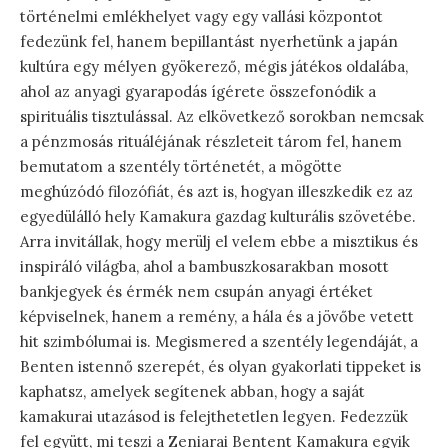
történelmi emlékhelyet vagy egy vallási központot
fedezünk fel, hanem bepillantást nyerhetünk a japán
kultúra egy mélyen gyökerező, mégis játékos oldalába,
ahol az anyagi gyarapodás ígérete összefonódik a
spirituális tisztulással. Az elkövetkező sorokban nemcsak
a pénzmosás rituáléjának részleteit tárom fel, hanem
bemutatom a szentély történetét, a mögötte
meghúzódó filozófiát, és azt is, hogyan illeszkedik ez az
egyedülálló hely Kamakura gazdag kulturális szövetébe.
Arra invitállak, hogy merülj el velem ebbe a misztikus és
inspiráló világba, ahol a bambuszkosarakban mosott
bankjegyek és érmék nem csupán anyagi értéket
képviselnek, hanem a remény, a hála és a jövőbe vetett
hit szimbólumai is. Megismered a szentély legendáját, a
Benten istennő szerepét, és olyan gyakorlati tippeket is
kaphatsz, amelyek segítenek abban, hogy a saját
kamakurai utazásod is felejthetetlen legyen. Fedezzük
fel együtt, mi teszi a Zeniarai Bentent Kamakura egyik