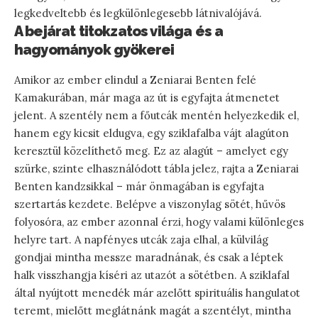
legkedveltebb és legkülönlegesebb látnivalójává.
A bejárat titokzatos világa és a
hagyományok gyökerei
Amikor az ember elindul a Zeniarai Benten felé
Kamakurában, már maga az út is egyfajta átmenetet
jelent. A szentély nem a főutcák mentén helyezkedik el,
hanem egy kicsit eldugva, egy sziklafalba vájt alagúton
keresztül közelíthető meg. Ez az alagút – amelyet egy
szürke, szinte elhasználódott tábla jelez, rajta a Zeniarai
Benten kandzsikkal – már önmagában is egyfajta
szertartás kezdete. Belépve a viszonylag sötét, hűvös
folyosóra, az ember azonnal érzi, hogy valami különleges
helyre tart. A napfényes utcák zaja elhal, a külvilág
gondjai mintha messze maradnának, és csak a léptek
halk visszhangja kíséri az utazót a sötétben. A sziklafal
által nyújtott menedék már azelőtt spirituális hangulatot
teremt, mielőtt meglátnánk magát a szentélyt, mintha