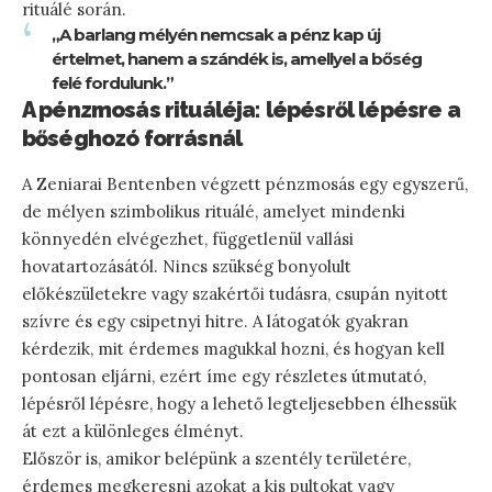
rituálé során.
„A barlang mélyén nemcsak a pénz kap új
értelmet, hanem a szándék is, amellyel a bőség
felé fordulunk.”
A pénzmosás rituáléja: lépésről lépésre a
bőséghozó forrásnál
A Zeniarai Bentenben végzett pénzmosás egy egyszerű,
de mélyen szimbolikus rituálé, amelyet mindenki
könnyedén elvégezhet, függetlenül vallási
hovatartozásától. Nincs szükség bonyolult
előkészületekre vagy szakértői tudásra, csupán nyitott
szívre és egy csipetnyi hitre. A látogatók gyakran
kérdezik, mit érdemes magukkal hozni, és hogyan kell
pontosan eljárni, ezért íme egy részletes útmutató,
lépésről lépésre, hogy a lehető legteljesebben élhessük
át ezt a különleges élményt.
Először is, amikor belépünk a szentély területére,
érdemes megkeresni azokat a kis pultokat vagy