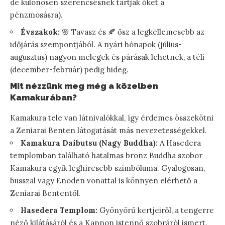
de különösen szerencsésnek tartják őket a
pénzmosásra).
Évszakok:
🌸 Tavasz és 🍂 ősz a legkellemesebb az
időjárás szempontjából. A nyári hónapok (július-
augusztus) nagyon melegek és párásak lehetnek, a téli
(december-február) pedig hideg.
Mit nézzünk meg még a közelben
Kamakurában?
Kamakura tele van látnivalókkal, így érdemes összekötni
a Zeniarai Benten látogatását más nevezetességekkel.
Kamakura Daibutsu (Nagy Buddha):
A Hasedera
templomban található hatalmas bronz Buddha szobor
Kamakura egyik leghíresebb szimbóluma. Gyalogosan,
busszal vagy Enoden vonattal is könnyen elérhető a
Zeniarai Bententől.
Hasedera Templom:
Gyönyörű kertjeiről, a tengerre
néző kilátásáról és a Kannon istennő szobráról ismert.