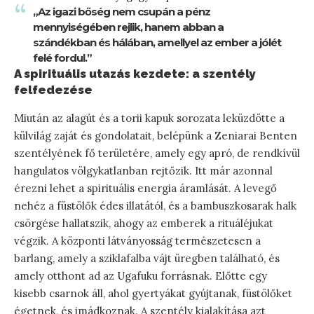
„Az igazi bőség nem csupán a pénz
mennyiségében rejlik, hanem abban a
szándékban és hálában, amellyel az ember a jólét
felé fordul.”
A spirituális utazás kezdete: a szentély
felfedezése
Miután az alagút és a torii kapuk sorozata leküzdötte a
külvilág zaját és gondolatait, belépünk a Zeniarai Benten
szentélyének fő területére, amely egy apró, de rendkívül
hangulatos völgykatlanban rejtőzik. Itt már azonnal
érezni lehet a spirituális energia áramlását. A levegő
nehéz a füstölők édes illatától, és a bambuszkosarak halk
csörgése hallatszik, ahogy az emberek a rituáléjukat
végzik. A központi látványosság természetesen a
barlang, amely a sziklafalba vájt üregben található, és
amely otthont ad az Ugafuku forrásnak. Előtte egy
kisebb csarnok áll, ahol gyertyákat gyújtanak, füstölőket
égetnek, és imádkoznak. A szentély kialakítása azt