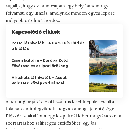
sugallja, hogy ez nem csupán egy hely, hanem egy
folyamat, egy utazás, amelynek minden egyes lépése
mélyebb értelmet hordoz.
Kapcsolódó cikkek
Porto látnivalók – A Dom Luís I híd és
a kilátás
Essen kultúra – Európa Zöld
Fővárosa és az ipari örökség
Hirtshals látnivalók – Asdal
Voldsted középkori sáncai
A barlang bejárata előtt számos kisebb épület és oltár
található, mindegyiknek megvan a maga jelentősége.
Először is, általában egy kis pultnál lehet megvásárolni a
szertartáshoz szükséges eszközöket:
egy kis