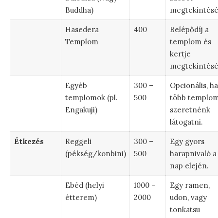
Buddha)
megtekintésé
Hasedera
400
Belépődíj a
Templom
templom és
kertje
megtekintésé
Egyéb
300 –
Opcionális, ha
templomok (pl.
500
több templo
Engakuji)
szeretnénk
látogatni.
Étkezés
Reggeli
300 –
Egy gyors
(pékség/konbini)
500
harapnivaló a
nap elején.
Ebéd (helyi
1000 –
Egy ramen,
étterem)
2000
udon, vagy
tonkatsu