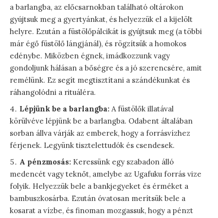
a barlangba, az előcsarnokban található oltárokon
gyújtsuk meg a gyertyánkat, és helyezzük el a kijelölt
helyre. Ezután a füstölőpálcikát is gyújtsuk meg (a többi
már égő füstölő lángjánál), és rögzítsük a homokos
edénybe. Miközben égnek, imádkozzunk vagy
gondoljunk hálásan a bőségre és a jó szerencsére, amit
remélünk. Ez segít megtisztítani a szándékunkat és
ráhangolódni a rituáléra.
Lépjünk be a barlangba:
A füstölők illatával
körülvéve lépjünk be a barlangba. Odabent általában
sorban állva várják az emberek, hogy a forrásvízhez
férjenek. Legyünk tisztelettudók és csendesek.
A pénzmosás:
Keressünk egy szabadon álló
medencét vagy teknőt, amelybe az Ugafuku forrás vize
folyik. Helyezzük bele a bankjegyeket és érméket a
bambuszkosárba. Ezután óvatosan merítsük bele a
kosarat a vízbe, és finoman mozgassuk, hogy a pénzt