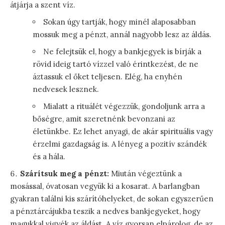
átjárja a szent víz.
Sokan úgy tartják, hogy minél alaposabban
mossuk meg a pénzt, annál nagyobb lesz az áldás.
Ne felejtsük el, hogy a bankjegyek is bírják a
rövid ideig tartó vízzel való érintkezést, de ne
áztassuk el őket teljesen. Elég, ha enyhén
nedvesek lesznek.
Mialatt a rituálét végezzük, gondoljunk arra a
bőségre, amit szeretnénk bevonzani az
életünkbe. Ez lehet anyagi, de akár spirituális vagy
érzelmi gazdagság is. A lényeg a pozitív szándék
és a hála.
Szárítsuk meg a pénzt:
Miután végeztünk a
mosással, óvatosan vegyük ki a kosarat. A barlangban
gyakran találni kis szárítóhelyeket, de sokan egyszerűen
a pénztárcájukba teszik a nedves bankjegyeket, hogy
magukkal vigyék az áldást. A víz gyorsan elpárolog, de az