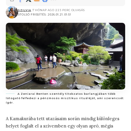
SZILVIA
7 HÓNAP AGO
223 PERC OLVASÁS
UTOLSÓ FRISSÍTÉS: 2026.01.21. 01:51
A Zeniarai Benten szentély titokzatos barlangjában több
látogató felfedezi a pénzmosás misztikus rituáléját, ami szerencsét
ígér.
A Kamakurába tett utazásaim során mindig különleges
helyet foglalt el a szívemben egy olyan apró, mégis