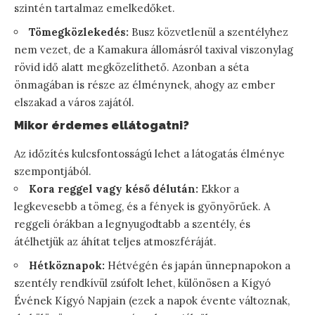
szintén tartalmaz emelkedőket.
Tömegközlekedés:
Busz közvetlenül a szentélyhez
nem vezet, de a Kamakura állomásról taxival viszonylag
rövid idő alatt megközelíthető. Azonban a séta
önmagában is része az élménynek, ahogy az ember
elszakad a város zajától.
Mikor érdemes ellátogatni?
Az időzítés kulcsfontosságú lehet a látogatás élménye
szempontjából.
Kora reggel vagy késő délután:
Ekkor a
legkevesebb a tömeg, és a fények is gyönyörűek. A
reggeli órákban a legnyugodtabb a szentély, és
átélhetjük az áhítat teljes atmoszféráját.
Hétköznapok:
Hétvégén és japán ünnepnapokon a
szentély rendkívül zsúfolt lehet, különösen a Kígyó
Évének Kígyó Napjain (ezek a napok évente változnak,