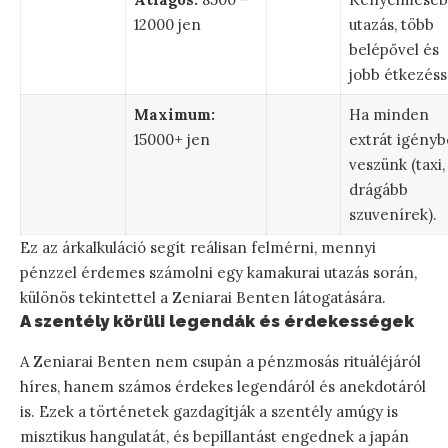
12000 jen
utazás, több
belépővel és
jobb étkezéss
Maximum:
Ha minden
15000+ jen
extrát igényb
veszünk (taxi,
drágább
szuvenírek).
Ez az árkalkuláció segít reálisan felmérni, mennyi
pénzzel érdemes számolni egy kamakurai utazás során,
különös tekintettel a Zeniarai Benten látogatására.
A szentély körüli legendák és érdekességek
A Zeniarai Benten nem csupán a pénzmosás rituáléjáról
híres, hanem számos érdekes legendáról és anekdotáról
is. Ezek a történetek gazdagítják a szentély amúgy is
misztikus hangulatát, és bepillantást engednek a japán