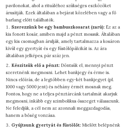
pavilonokat, ahol a rituáléhoz szükséges eszközöket
árusítják. Ezek általában a bejárat közelében vagy a fő
barlang előtt találhatók.
Szerezzünk be egy bambuszkosarat (zarú):
Ez az a
kis fonott kosár, amiben majd a pénzt mossuk. Általában
egy kis csomagban árulják, amely tartalmazza a kosáron
kívül egy gyertyát és egy füstölőpálcikát is. Az ára
általában jelképes, pár száz jen.
Készítsük elő a pénzt:
Döntsük el, mennyi pénzt
szeretnénk megmosni. Lehet bankjegy és érme is.
Nincs előírás, de a legtöbben egy-két bankjegyet (pl.
1000 vagy 5000 jent) és néhány érmét mosnak meg.
Fontos, hogy ne a teljes pénztárcánk tartalmát akarjuk
megmosni, inkább egy szimbolikus összeget válasszunk.
Ne feledjük, a cél nem az azonnali meggazdagodás,
hanem a bőség vonzása.
Gyújtsunk gyertyát és füstölőt:
Mielőtt belépnénk