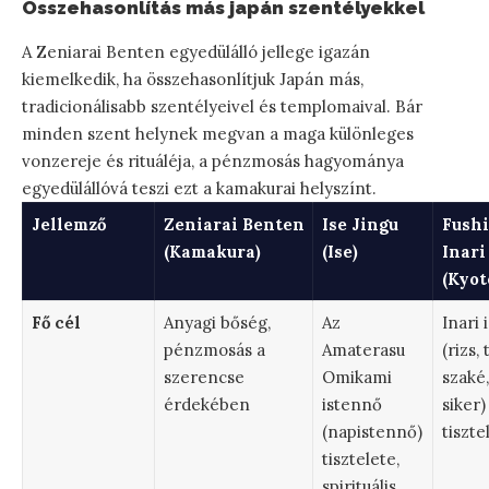
Összehasonlítás más japán szentélyekkel
A Zeniarai Benten egyedülálló jellege igazán
kiemelkedik, ha összehasonlítjuk Japán más,
tradicionálisabb szentélyeivel és templomaival. Bár
minden szent helynek megvan a maga különleges
vonzereje és rituáléja, a pénzmosás hagyománya
egyedülállóvá teszi ezt a kamakurai helyszínt.
Jellemző
Zeniarai Benten
Ise Jingu
Fush
(Kamakura)
(Ise)
Inari
(Kyot
Fő cél
Anyagi bőség,
Az
Inari 
pénzmosás a
Amaterasu
(rizs, 
szerencse
Omikami
szaké,
érdekében
istennő
siker)
(napistennő)
tiszte
tisztelete,
spirituális