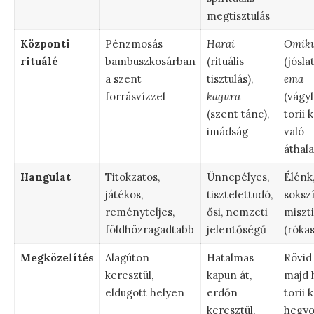
megtisztulás
Központi
Pénzmosás
Harai
Omiku
rituálé
bambuszkosárban
(rituális
(jósla
a szent
tisztulás),
ema
forrásvízzel
kagura
(vágyl
(szent tánc),
torii 
imádság
való
áthal
Hangulat
Titokzatos,
Ünnepélyes,
Élénk
játékos,
tisztelettudó,
soksz
reményteljes,
ősi, nemzeti
miszt
földhözragadtabb
jelentőségű
(róka
Megközelítés
Alagúton
Hatalmas
Rövid 
keresztül,
kapun át,
majd 
eldugott helyen
erdőn
torii 
keresztül,
hegyo