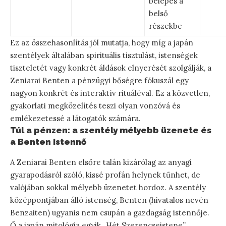
belépés a
belső
részekbe
Ez az összehasonlítás jól mutatja, hogy míg a japán
szentélyek általában spirituális tisztulást, istenségek
tiszteletét vagy konkrét áldások elnyerését szolgálják, a
Zeniarai Benten a pénzügyi bőségre fókuszál egy
nagyon konkrét és interaktív rituáléval. Ez a közvetlen,
gyakorlati megközelítés teszi olyan vonzóvá és
emlékezetessé a látogatók számára.
Túl a pénzen: a szentély mélyebb üzenete és
a Benten istennő
A Zeniarai Benten elsőre talán kizárólag az anyagi
gyarapodásról szóló, kissé profán helynek tűnhet, de
valójában sokkal mélyebb üzenetet hordoz. A szentély
középpontjában álló istenség, Benten (hivatalos nevén
Benzaiten) ugyanis nem csupán a gazdagság istennője.
Ő a japán mitológia egyik „Hét Szerencseistene”