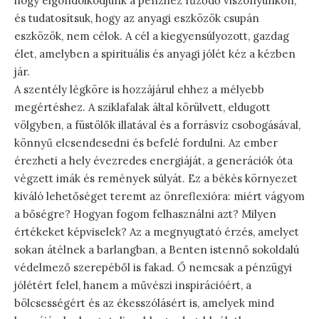
hogy elgondolkodjunk a pénzhez fűződő viszonyunkon,
és tudatosítsuk, hogy az anyagi eszközök csupán
eszközök, nem célok. A cél a kiegyensúlyozott, gazdag
élet, amelyben a spirituális és anyagi jólét kéz a kézben
jár.
A szentély légköre is hozzájárul ehhez a mélyebb
megértéshez. A sziklafalak által körülvett, eldugott
völgyben, a füstölők illatával és a forrásvíz csobogásával,
könnyű elcsendesedni és befelé fordulni. Az ember
érezheti a hely évezredes energiáját, a generációk óta
végzett imák és remények súlyát. Ez a békés környezet
kiváló lehetőséget teremt az önreflexióra: miért vágyom
a bőségre? Hogyan fogom felhasználni azt? Milyen
értékeket képviselek? Az a megnyugtató érzés, amelyet
sokan átélnek a barlangban, a Benten istennő sokoldalú
védelmező szerepéből is fakad. Ő nemcsak a pénzügyi
jólétért felel, hanem a művészi inspirációért, a
bölcsességért és az ékesszólásért is, amelyek mind