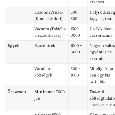
étkezés.
Uzsonna/snack
500 –
Helyi édesség
(Komachi-dori)
800
fagylalt, tea.
Vacsora (Tokióba
1500 –
Ha Tokióban
visszaérkezve)
3000
vacsorázunk.
Egyéb
Szuvenírek
1000 –
Nagyon válto
3000+
egyéni ízlés
szerint.
Váratlan
500 –
Mindig jó, ha
költségek
1000
van egy kis
tartalék.
Összesen
Minimum:
7000
Ésszerű,
jen
költségtudato
utazás esetén
Átlagos:
8500 –
Kényelmeseb