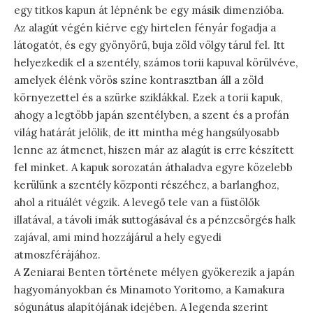
egy titkos kapun át lépnénk be egy másik dimenzióba.
Az alagút végén kiérve egy hirtelen fényár fogadja a
látogatót, és egy gyönyörű, buja zöld völgy tárul fel. Itt
helyezkedik el a szentély, számos torii kapuval körülvéve,
amelyek élénk vörös színe kontrasztban áll a zöld
környezettel és a szürke sziklákkal. Ezek a torii kapuk,
ahogy a legtöbb japán szentélyben, a szent és a profán
világ határát jelölik, de itt mintha még hangsúlyosabb
lenne az átmenet, hiszen már az alagút is erre készített
fel minket. A kapuk sorozatán áthaladva egyre közelebb
kerülünk a szentély központi részéhez, a barlanghoz,
ahol a rituálét végzik. A levegő tele van a füstölők
illatával, a távoli imák suttogásával és a pénzcsörgés halk
zajával, ami mind hozzájárul a hely egyedi
atmoszférájához.
A Zeniarai Benten története mélyen gyökerezik a japán
hagyományokban és Minamoto Yoritomo, a Kamakura
sógunátus alapítójának idejében. A legenda szerint