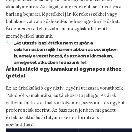
akadálymentes. Az alagút, a meredekebb sétányok és a
barlang bejárata lépcsőkkel jár. Kerekesszékkel vagy
babakocsival való közlekedés nehézségekbe ütközhet.
Érdemes erre felkészülni, ha mozgáskorlátozott
személyekkel utazunk.
„Az utazás igazi értéke nem csupán a
célállomásban rejlik, hanem abban az ösvényben
is, amely elvezet hozzá, és azokon a kincseken,
amelyeket útközben fedezünk fel.”
Árkalkuláció egy kamakurai egynapos úthoz
(példa)
Ez az árkalkuláció egy fiktív, egyéni utazásra vonatkozik
Tokióból Kamakurába, és tájékoztató jellegű. Az árak
változhatnak az aktuális árfolyamok, szezonok és egyéni
preferenciák szerint. Az összesen jenben megadott
érték az aktuális árfolyam szerint forintra is
átszámítható.