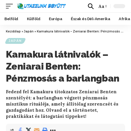
Aa
Belföld
Külföld
Európa
Észak és Dél-Amerika
Afrika
Kezdőlap
»
Japán
»
Kamakura látnivalók – Zeniarai Benten: Pénzmosás a barlangban
JAPÁN
Kamakura látnivalók –
Zeniarai Benten:
Pénzmosás a barlangban
Fedezd fel Kamakura titokzatos Zeniarai Benten
szentélyét: a barlangban végzett pénzmosás
misztikus rituáléja, amely állítólag szerencsét és
gazdagodást hoz. Olvasd el a történetet,
praktikákat és látogatási tippeket!