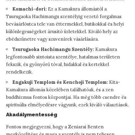
Komachi-dori:
Ez a Kamakura állomástól a
Tsurugaoka Hachimangu szentélyig vezető forgalmas
bevásárlóutca tele van éttermekkel, butikokkal és helyi
különlegességeket árusító üzletekkel. Kiváló hely az
ebédszünetre vagy szuvenírek vásárlására.
Tsurugaoka Hachimangu Szentély:
Kamakura
legfontosabb sintoista szentélye, hatalmas területen
fekszik, és gyönyörű tóval, hidakkal és kertekkel
rendelkezik.
Engakuji Templom és Kenchoji Templom:
Kita-
Kamakura állomás közelében találhatóak, és a zen
buddhizmus fontos központjai. Ha még több csendre és
spirituális elmélyedésre vágyunk, ezek kiváló választások.
Akadálymentesség
Fontos megjegyezni, hogy a Zeniarai Benten
megközelítése és maga a szentély is nem teljesen