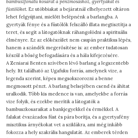
bambuszfonatú kosarat a pénzmosáshoz, gyertyákat és
füstölőket.
Ez utóbbiakat a bejáratnál elhelyezett oltáron
lehet felgyújtani, mielőtt belépnénk a barlangba. A
gyertyák fénye és a füstölők felszálló illata megtisztítja a
teret, és segít a látogatóknak ráhangolódni a spirituális
élményre. Ez az előkészület nem csupán praktikus lépés,
hanem a szándék megerősítése is: az ember tudatosan
készül a bőség befogadására és a hála kifejezésére.
A Zeniarai Benten szívében lévő barlang a legszentebb
hely. Itt található az Ugafuku forrás, amelynek vize, a
legenda szerint, képes megsokszorozni a benne
megmosott pénzt. A barlang belsejében csend és áhítat
uralkodik. Több kis medence is van, amelyekbe a forrás
vize folyik, és ezekbe merítik a látogatók a
bambuszkosaraikat a bankjegyekkel és érmékkel. A
falakat évszázados füst és pára borítja, és a gyertyafény
misztikus árnyékokat vet a sziklákra, ami még inkább
fokozza a hely szakrális hangulatát. Az emberek térden