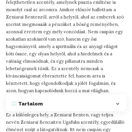
felejthetetlen szentély, amelynek puszta említése is
mosolyt csal az arcomra. Amikor először hallottam a
Zeniarai Bentenről, arról a helyről, ahol az emberek szó
szerint megmossák a pénzüket a bőség reményében,
azonnal éreztem egy mély vonzódást. Nem csupán egy
szokatlan szokásról van szó, hanem egy ősi
hagyományról, amely a spirituális és az anyagi világot
köti össze, egy olyan helyről, ahol a hiedelmek és a
valóság elmosódnak, és egy pillanatra minden
lehetségesnek tűnik. Ez a szentély nemcsak a
kíváncsiságomat ébresztette fel, hanem arra is
késztetett, hogy elgondolkodjak a jólét fogalmán, és
azon, hogyan kapcsolódunk hozzá a mai világban.
Tartalom
Ez a különleges hely, a Zeniarai Benten, vagy teljes
nevén Zeniarai Benzaiten Ugafuku szentély, egyedülálló
élményt nyújt a látogatóknak. Itt nem csupán egy