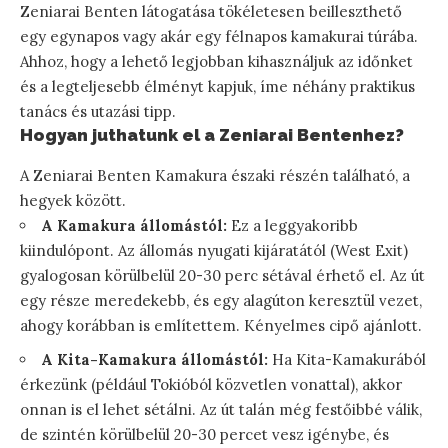
Zeniarai Benten látogatása tökéletesen beilleszthető
egy egynapos vagy akár egy félnapos kamakurai túrába.
Ahhoz, hogy a lehető legjobban kihasználjuk az időnket
és a legteljesebb élményt kapjuk, íme néhány praktikus
tanács és utazási tipp.
Hogyan juthatunk el a Zeniarai Bentenhez?
A Zeniarai Benten Kamakura északi részén található, a
hegyek között.
A Kamakura állomástól:
Ez a leggyakoribb
kiindulópont. Az állomás nyugati kijáratától (West Exit)
gyalogosan körülbelül 20-30 perc sétával érhető el. Az út
egy része meredekebb, és egy alagúton keresztül vezet,
ahogy korábban is említettem. Kényelmes cipő ajánlott.
A Kita-Kamakura állomástól:
Ha Kita-Kamakurából
érkezünk (például Tokióból közvetlen vonattal), akkor
onnan is el lehet sétálni. Az út talán még festőibbé válik,
de szintén körülbelül 20-30 percet vesz igénybe, és