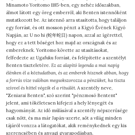
Minamoto Yoritomo 1185-ben, egy nehéz időszakban,
álmot látott egy öreg emberről, aki Benten istennőként
mutatkozott be. Az istennő arra utasította, hogy találjon
egy forrást, és ott mosson pénzt a Kígyó Évének Kígyó
Napján, az U no hi (蛇年蛇日) napon, azzal az ígérettel,
hogy ez a tett bőséget hoz majd az országnak és az
embereknek. Yoritomo követte az utasításokat,
felfedezte az Ugafuku forrást, és felépítette a szentélyt
Benten tiszteletére.
Ez az alapító legenda a mai napig
élénken él a köztudatban, és az emberek hisznek abban, hogy
a forrás vize valóban megsokszorozza a pénzüket, ha tiszta
szívvel és hittel végzik el a rituálét.
A szentély neve,
"Zeniarai Benten", szó szerint "pénzmosó Bentent"
jelent, ami tökéletesen kifejezi a hely lényegét és
hagyományát. Az idő múlásával a szentély népszerűsége
csak nőtt, és ma már Japán-szerte, sőt a világ minden
tájáról vonzza a látogatókat, akik reménykednek egy kis
szerencsében és anyagi gyarapodásban.