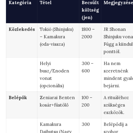
Kategória
Tétel
Becsült
Megjegyzés
költség
(jen)
Közlekedés
Tokió (Shinjuku)
1800 –
JR Shonan
– Kamakura
2000
Shinjuku vona
(oda-vissza)
Függ a kiindul
ponttól.
Helyi
300 –
Ha nem
busz/Enoden
600
szeretnénk
vonat
mindent gyal
(opcionális)
bejárni.
Belépők
Zeniarai Benten
100 –
A rituáléhoz
kosár+füstölő
200
szükséges
eszközök.
Kamakura
300
Belépődíj a
Daibutsu (Nagy
szobor