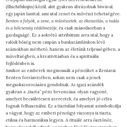
(Shichifukujin) közül, akit gyakran ábrázolnak biwával,
egy japán lanttal, ami utal zenei és művészi tehetségére.
Benten a folyók, a zene, a művészetek, az ékesszólás, a tudás
és a bölcsesség védelmezője
, és csak másodsorban a
gazdagságé. Ez a sokrétű attribútum arra utal, hogy a
valódi bőség nem csupán a bankszámlánkon lévő
számokban mérhető, hanem az életünk teljességében, a
műveltségben, a kreativitásban és a spirituális
fejlődésben is.
Amikor az emberek megmossák a pénzüket a Zeniarai
Benten forrásvizében, sokan nem csak a jenek
megsokszorozására gondolnak. Az igazi szándék
gyakran a „tiszta” pénz bevonzása: olyan vagyoné,
amelyet becsületesen szereztek, és amelyet jó célra
fognak felhasználni. Ez a tisztulási folyamat szimbolizálja
a vágyat, hogy az emberi pénzügyi viszonya is tiszta,
etikus és harmonikus legyen. A rituálé arra ösztönöz,