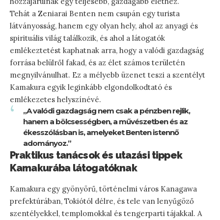
hozzájárulnak egy teljesebb, gazdagabb élethez.
Tehát a Zeniarai Benten nem csupán egy turista
látványosság, hanem egy olyan hely, ahol az anyagi és
spirituális világ találkozik, és ahol a látogatók
emlékeztetést kaphatnak arra, hogy a valódi gazdagság
forrása belülről fakad, és az élet számos területén
megnyilvánulhat. Ez a mélyebb üzenet teszi a szentélyt
Kamakura egyik leginkább elgondolkodtató és
emlékezetes helyszínévé.
„A valódi gazdagság nem csak a pénzben rejlik,
hanem a bölcsességben, a művészetben és az
ékesszólásban is, amelyeket Benten istennő
adományoz.”
Praktikus tanácsok és utazási tippek
Kamakurába látogatóknak
Kamakura egy gyönyörű, történelmi város Kanagawa
prefektúrában, Tokiótól délre, és tele van lenyűgöző
szentélyekkel, templomokkal és tengerparti tájakkal. A