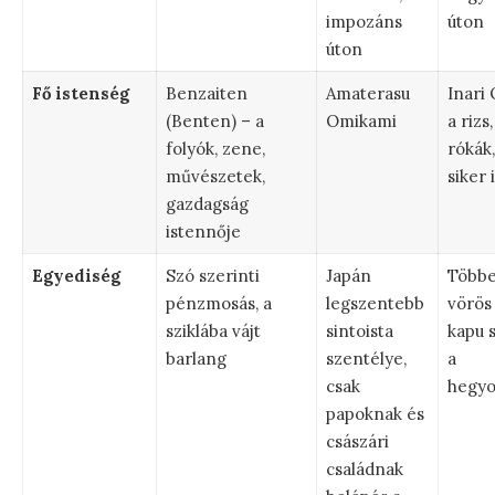
impozáns
úton
úton
Fő istenség
Benzaiten
Amaterasu
Inari
(Benten) – a
Omikami
a rizs
folyók, zene,
rókák,
művészetek,
siker 
gazdagság
istennője
Egyediség
Szó szerinti
Japán
Többe
pénzmosás, a
legszentebb
vörös 
sziklába vájt
sintoista
kapu 
barlang
szentélye,
a
csak
hegyo
papoknak és
császári
családnak