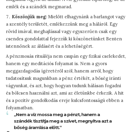
emlék és a szándék megmarad.
Köszönjük meg:
Mielőtt elhagynánk a barlangot vagy
a szentély területét, emlékezzünk meg a háláról. Egy
rövid imával, meghajlással vagy egyszerűen csak egy
csendes gondolattal fejezzük ki köszönetünket Benten
istennőnek az áldásért és a lehetőségért.
A pénzmosás rituáléja nem csupán egy fizikai cselekedet,
hanem egy meditációs folyamat is. Nem a gyors
meggazdagodás ígéretéről szól, hanem arról, hogy
tudatosítsuk magunkban a pénz értékét, a bőség iránti
vágyunkat, és azt, hogy hogyan tudunk hálásan fogadni
és bölcsen használni azt, ami az életünkbe érkezik. A hit
és a pozitív gondolkodás ereje kulcsfontosságú ebben a
folyamatban.
„Nem a víz mossa meg a pénzt, hanem a
szándék tisztítja meg a szívet, megnyitva azt a
bőség áramlása előtt.”