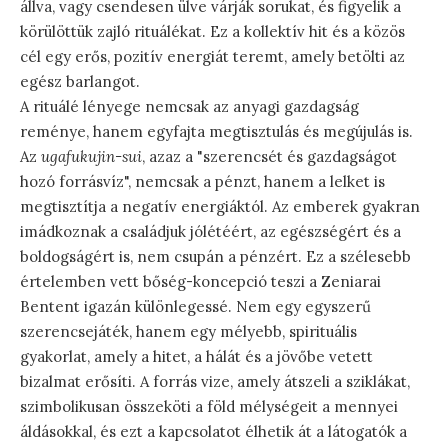
állva, vagy csendesen ülve várják sorukat, és figyelik a
körülöttük zajló rituálékat. Ez a kollektív hit és a közös
cél egy erős, pozitív energiát teremt, amely betölti az
egész barlangot.
A rituálé lényege nemcsak az anyagi gazdagság
reménye, hanem egyfajta megtisztulás és megújulás is.
Az
ugafukujin-sui
, azaz a "szerencsét és gazdagságot
hozó forrásvíz", nemcsak a pénzt, hanem a lelket is
megtisztítja a negatív energiáktól. Az emberek gyakran
imádkoznak a családjuk jólétéért, az egészségért és a
boldogságért is, nem csupán a pénzért. Ez a szélesebb
értelemben vett bőség-koncepció teszi a Zeniarai
Bentent igazán különlegessé. Nem egy egyszerű
szerencsejáték, hanem egy mélyebb, spirituális
gyakorlat, amely a hitet, a hálát és a jövőbe vetett
bizalmat erősíti. A forrás vize, amely átszeli a sziklákat,
szimbolikusan összeköti a föld mélységeit a mennyei
áldásokkal, és ezt a kapcsolatot élhetik át a látogatók a