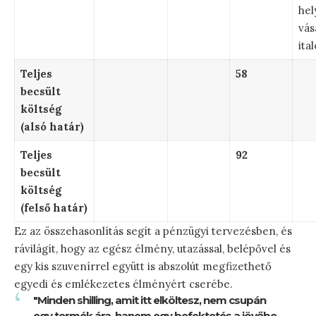
hel
vás
ita
Teljes
58
becsült
költség
(alsó határ)
Teljes
92
becsült
költség
(felső határ)
Ez az összehasonlítás segít a pénzügyi tervezésben, és
rávilágít, hogy az egész élmény, utazással, belépővel és
egy kis szuvenírrel együtt is abszolút megfizethető
egyedi és emlékezetes élményért cserébe.
"Minden shilling, amit itt elköltesz, nem csupán
egy termék ára, hanem egy befektetés a jövőbe,