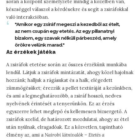
során a központ személyzete mindig a közelben van,
készséggel válaszol a kérdésekre és segít a zsiráfokkal
való interakcióban.
"Amikor egy zsiráf megeszi a kezedből az ételt,
az nem csupán egy etetés. Az egy pillanatnyi
bizalom, egy szavak nélküli párbeszéd, amely
örökre velünk marad."
Az érzékek játéka
A zsiráfok etetése során az összes érzékünk munkába
lendül. Látjuk a zsiráfok mintázatát, ahogy közel hajolnak
hozzánk; halljuk a rágásukat és a halk, elégedett
zümmögésüket; érezzük a pellet textúráját a kezünkben,
és ami a legmeghatározóbb, a zsiráf hosszú, nedves
nyelvének érintését a tenyerünkön. Ez az érzés
egyszerre lehet meglepő és kellemesen bizsergető. A
zsiráfok szelíd, de határozott mozdulatai, ahogy az étel
után nyúlnak, elragadóak. Ez a közvetlen, tapintható
élmény az, ami a
Nairobi látnivalók – Etetés a