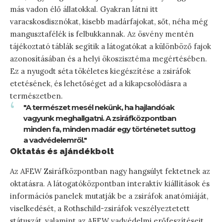
más vadon élő állatokkal. Gyakran látni itt
varacskosdisznókat, kisebb madárfajokat, sőt, néha még
mangusztafélék is felbukkannak. Az ösvény mentén
tájékoztató táblák segítik a látogatókat a különböző fajok
azonosításában és a helyi ökoszisztéma megértésében.
Ez a nyugodt séta tökéletes kiegészítése a zsiráfok
etetésének, és lehetőséget ad a kikapcsolódásra a
természetben.
"A természet mesél nekünk, ha hajlandóak
vagyunk meghallgatni. A zsiráfközpontban
minden fa, minden madár egy történetet suttog
a vadvédelemről."
Oktatás és ajándékbolt
Az AFEW Zsiráfközpontban nagy hangsúlyt fektetnek az
oktatásra. A látogatóközpontban interaktív kiállítások és
információs panelek mutatják be a zsiráfok anatómiáját,
viselkedését, a Rothschild-zsiráfok veszélyeztetett
státuszát, valamint az AFEW vadvédelmi erőfeszítéseit.