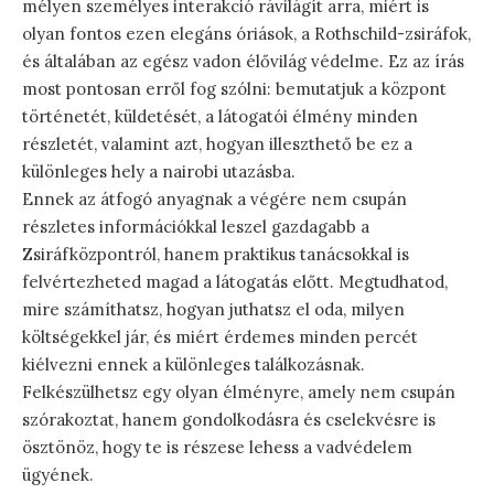
mélyen személyes interakció rávilágít arra, miért is
olyan fontos ezen elegáns óriások, a Rothschild-zsiráfok,
és általában az egész vadon élővilág védelme. Ez az írás
most pontosan erről fog szólni: bemutatjuk a központ
történetét, küldetését, a látogatói élmény minden
részletét, valamint azt, hogyan illeszthető be ez a
különleges hely a nairobi utazásba.
Ennek az átfogó anyagnak a végére nem csupán
részletes információkkal leszel gazdagabb a
Zsiráfközpontról, hanem praktikus tanácsokkal is
felvértezheted magad a látogatás előtt. Megtudhatod,
mire számíthatsz, hogyan juthatsz el oda, milyen
költségekkel jár, és miért érdemes minden percét
kiélvezni ennek a különleges találkozásnak.
Felkészülhetsz egy olyan élményre, amely nem csupán
szórakoztat, hanem gondolkodásra és cselekvésre is
ösztönöz, hogy te is részese lehess a vadvédelem
ügyének.