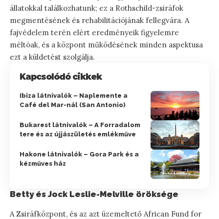
állatokkal találkozhatunk; ez a Rothschild-zsiráfok
megmentésének és rehabilitációjának fellegvára. A
fajvédelem terén elért eredményeik figyelemre
méltóak, és a központ működésének minden aspektusa
ezt a küldetést szolgálja.
Kapcsolódó cikkek
Ibiza látnivalók – Naplemente a
Café del Mar-nál (San Antonio)
Bukarest látnivalók – A Forradalom
tere és az újjászületés emlékműve
Hakone látnivalók – Gora Park és a
kézműves ház
Betty és Jock Leslie-Melville öröksége
A Zsiráfközpont, és az azt üzemeltető African Fund for