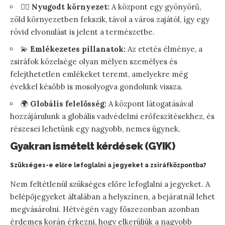
🧘‍♀️
Nyugodt környezet:
A központ egy gyönyörű,
zöld környezetben fekszik, távol a város zajától, így egy
rövid elvonulást is jelent a természetbe.
💫
Emlékezetes pillanatok:
Az etetés élménye, a
zsiráfok közelsége olyan mélyen személyes és
felejthetetlen emlékeket teremt, amelyekre még
évekkel később is mosolyogva gondolunk vissza.
🌍
Globális felelősség:
A központ látogatásával
hozzájárulunk a globális vadvédelmi erőfeszítésekhez, és
részesei lehetünk egy nagyobb, nemes ügynek.
Gyakran ismételt kérdések (GYIK)
Szükséges-e előre lefoglalni a jegyeket a zsiráfközpontba?
Nem feltétlenül szükséges előre lefoglalni a jegyeket. A
belépőjegyeket általában a helyszínen, a bejáratnál lehet
megvásárolni. Hétvégén vagy főszezonban azonban
érdemes korán érkezni, hogy elkerüljük a nagyobb