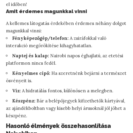
el időben!
Amit érdemes magunkkal vinni
A kellemes látogatás érdekében érdemes néhány dolgot
magunkkal vinni:
Fényképezőgép/telefon:
A zsiráfokkal való
interakció megörökítése kihagyhatatlan.
Naptej és kalap:
Nairobi napos éghajlatú, az etetési
platformon nincs fedél.
Kényelmes cipő:
Ha szeretnénk bejárni a természet
ösvényeit is.
Víz:
A hidratálás fontos, különösen a melegben.
Készpénz:
Bár a belépőjegyek kifizethetők kártyával,
az ajándékboltban vagy kisebb helyi árusoknál jól jöhet a
készpénz.
Hasonló élmények összehasonlítása