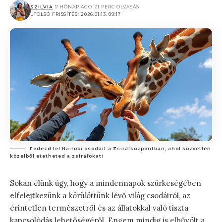
SZILVIA
7 HÓNAP AGO
21 PERC OLVASÁS
UTOLSÓ FRISSÍTÉS: 2026.01.13. 09:17
Fedezd fel Nairobi csodáit a Zsiráfközpontban, ahol közvetlen
közelből etetheted a zsiráfokat!
Sokan élünk úgy, hogy a mindennapok szürkeségében
elfelejtkezünk a körülöttünk lévő világ csodáiról, az
érintetlen természetről és az állatokkal való tiszta
kapcsolódás lehetőségéről. Engem mindig is elbűvölt a