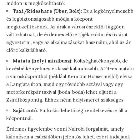
módon is megközelíthető:
Taxi/Rideshare (Uber, Bolt):
Ez a legkényelmesebb
és legbiztonságosabb módja a központ
megközelítésének. Az árak a városrészektől függően
változhatnak, de érdemes előre tájékozódni és fix árat
egyeztetni, vagy az alkalmazásokat használni, ahol az ár
előre kalkulálható.
Matatu (helyi minibusz):
Költséghatékonyabb, de
kevésbé kényelmes és kissé kalandosabb. A 24-es matatu
a városközpontból (például Kencom House mellől) elvisz
a Lang'ata úton, majd egy rövidebb sétával vagy egy
motorkerékpár taxival (boda-boda) lehet eljutni a
Zsiráfközpontig. Ehhez némi helyismeret szükséges.
Saját autó:
Parkolási lehetőség rendelkezésre áll a
központnál.
Érdemes figyelembe venni Nairobi forgalmát, amely
különösen a csúcsidőben jelentős lehet, ezért induljunk