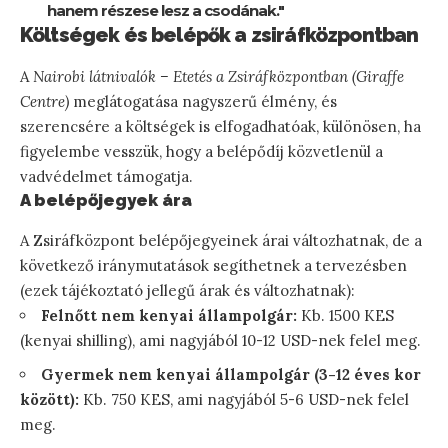
hanem részese lesz a csodának."
Költségek és belépők a zsiráfközpontban
A
Nairobi látnivalók – Etetés a Zsiráfközpontban (Giraffe
Centre)
meglátogatása nagyszerű élmény, és
szerencsére a költségek is elfogadhatóak, különösen, ha
figyelembe vesszük, hogy a belépődíj közvetlenül a
vadvédelmet támogatja.
A belépőjegyek ára
A Zsiráfközpont belépőjegyeinek árai változhatnak, de a
következő iránymutatások segíthetnek a tervezésben
(ezek tájékoztató jellegű árak és változhatnak):
Felnőtt nem kenyai állampolgár:
Kb. 1500 KES
(kenyai shilling), ami nagyjából 10-12 USD-nek felel meg.
Gyermek nem kenyai állampolgár (3-12 éves kor
között):
Kb. 750 KES, ami nagyjából 5-6 USD-nek felel
meg.