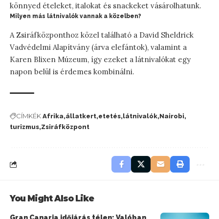
könnyed ételeket, italokat és snackeket vásárolhatunk.
Milyen más látnivalók vannak a közelben?
A Zsiráfközponthoz közel található a David Sheldrick
Vadvédelmi Alapítvány (árva elefántok), valamint a
Karen Blixen Múzeum, így ezeket a látnivalókat egy
napon belül is érdemes kombinálni.
CÍMKÉK
Afrika
állatkert
etetés
látnivalók
Nairobi
turizmus
Zsiráfközpont
You Might Also Like
Gran Canaria időjárás télen: Valóban