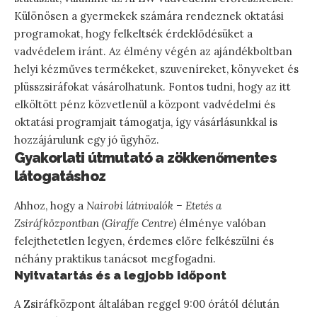
Különösen a gyermekek számára rendeznek oktatási
programokat, hogy felkeltsék érdeklődésüket a
vadvédelem iránt. Az élmény végén az ajándékboltban
helyi kézműves termékeket, szuveníreket, könyveket és
plüsszsiráfokat vásárolhatunk. Fontos tudni, hogy az itt
elköltött pénz közvetlenül a központ vadvédelmi és
oktatási programjait támogatja, így vásárlásunkkal is
hozzájárulunk egy jó ügyhöz.
Gyakorlati útmutató a zökkenőmentes
látogatáshoz
Ahhoz, hogy a
Nairobi látnivalók – Etetés a
Zsiráfközpontban (Giraffe Centre)
élménye valóban
felejthetetlen legyen, érdemes előre felkészülni és
néhány praktikus tanácsot megfogadni.
Nyitvatartás és a legjobb időpont
A Zsiráfközpont általában reggel 9:00 órától délután