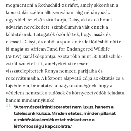
megmenteni a Rothschild-zsiráfot, amely akkoriban a
kipusztulás szélén állt Kenyában, alig néhány száz
egyeddel. Az első zsiráfborjú, Daisy, aki az otthonuk
udvarán nevelkedett, szimbólumává vált ennek a
küldetésnek. Látogatók özönlöttek, hogy lássák és
etessék Daisyt, és ebből a spontán érdeklődésből nőtte
ki magát az African Fund for Endangered Wildlife
(AFEW) zsiráfközpontja. Azóta több mint 50 Rothschild-
zsiráf született itt, amelyeket sikeresen
visszatelepítettek Kenya nemzeti parkjaiba és
rezervátumaiba. A központ alapvető célja az oktatás és a
fajvédelem, bemutatva a nagyközönségnek, hogy a
védelem nemcsak a tudósok és környezetvédők feladata,
hanem mindannyiunké.
"A természet iránti szeretet nem luxus, hanem a
túlélésünk kulcsa. Minden etetés, minden pillanat
a zsiráfokkal emlékeztet minket erre a
létfontosságú kapcsolatra."