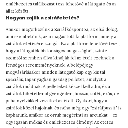
emlékezetes találkozást tesz lehetővé a látogató és az
állat között.
Hogyan zajlik a zsiráfetetés?
Amikor megérkezünk a Zsiráfközpontba, az első dolog,
ami szembetűnik, az a magasított fa platform, amely a
zsiráfok etetésére szolgál. Ez a platform lehetővé teszi,
hogy a látogatók biztonságos magasságból, szinte
szemtől szemben állva kínálják fel az ételt ezeknek a
fenséges teremtményeknek. A belépőjegy
megvásárlásakor minden látogató kap egy kis tál
speciális, tápanyagban gazdag pelletet, amelyet a
zsiráfok imádnak. A pelleteket kézzel kell adni, és a
zsiráfok hihetetlenül gyengéden, hosszú, sötét, erős, de
puha nyelvükkel veszik el az ételt. Gyakori, hogy a
zsiráfok közel hajolnak, és néha még egy "zsiráfpuszit" is
kaphatunk, amikor az orruk megérinti az arcunkat – ez
egy igazán mókás és emlékezetes élmény! Az etetés