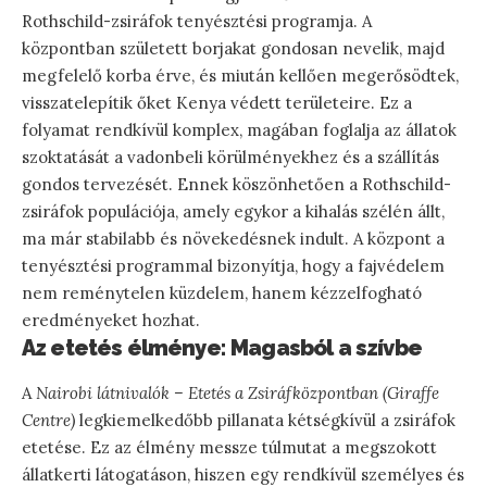
Rothschild-zsiráfok tenyésztési programja. A
központban született borjakat gondosan nevelik, majd
megfelelő korba érve, és miután kellően megerősödtek,
visszatelepítik őket Kenya védett területeire. Ez a
folyamat rendkívül komplex, magában foglalja az állatok
szoktatását a vadonbeli körülményekhez és a szállítás
gondos tervezését. Ennek köszönhetően a Rothschild-
zsiráfok populációja, amely egykor a kihalás szélén állt,
ma már stabilabb és növekedésnek indult. A központ a
tenyésztési programmal bizonyítja, hogy a fajvédelem
nem reménytelen küzdelem, hanem kézzelfogható
eredményeket hozhat.
Az etetés élménye: Magasból a szívbe
A
Nairobi látnivalók – Etetés a Zsiráfközpontban (Giraffe
Centre)
legkiemelkedőbb pillanata kétségkívül a zsiráfok
etetése. Ez az élmény messze túlmutat a megszokott
állatkerti látogatáson, hiszen egy rendkívül személyes és