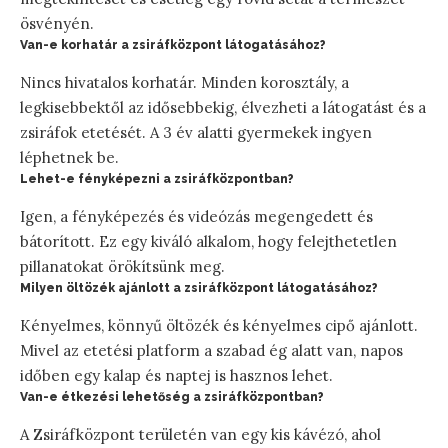
ösvényén.
Van-e korhatár a zsiráfközpont látogatásához?
Nincs hivatalos korhatár. Minden korosztály, a
legkisebbektől az idősebbekig, élvezheti a látogatást és a
zsiráfok etetését. A 3 év alatti gyermekek ingyen
léphetnek be.
Lehet-e fényképezni a zsiráfközpontban?
Igen, a fényképezés és videózás megengedett és
bátorított. Ez egy kiváló alkalom, hogy felejthetetlen
pillanatokat örökítsünk meg.
Milyen öltözék ajánlott a zsiráfközpont látogatásához?
Kényelmes, könnyű öltözék és kényelmes cipő ajánlott.
Mivel az etetési platform a szabad ég alatt van, napos
időben egy kalap és naptej is hasznos lehet.
Van-e étkezési lehetőség a zsiráfközpontban?
A Zsiráfközpont területén van egy kis kávézó, ahol