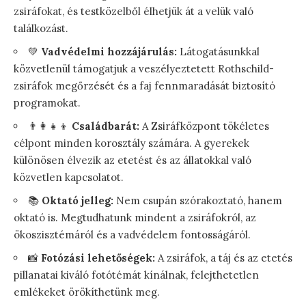
zsiráfokat, és testközelből élhetjük át a velük való
találkozást.
💚
Vadvédelmi hozzájárulás:
Látogatásunkkal
közvetlenül támogatjuk a veszélyeztetett Rothschild-
zsiráfok megőrzését és a faj fennmaradását biztosító
programokat.
👨‍👩‍👧‍👦
Családbarát:
A Zsiráfközpont tökéletes
célpont minden korosztály számára. A gyerekek
különösen élvezik az etetést és az állatokkal való
közvetlen kapcsolatot.
📚
Oktató jelleg:
Nem csupán szórakoztató, hanem
oktató is. Megtudhatunk mindent a zsiráfokról, az
ökoszisztémáról és a vadvédelem fontosságáról.
📸
Fotózási lehetőségek:
A zsiráfok, a táj és az etetés
pillanatai kiváló fotótémát kínálnak, felejthetetlen
emlékeket örökíthetünk meg.