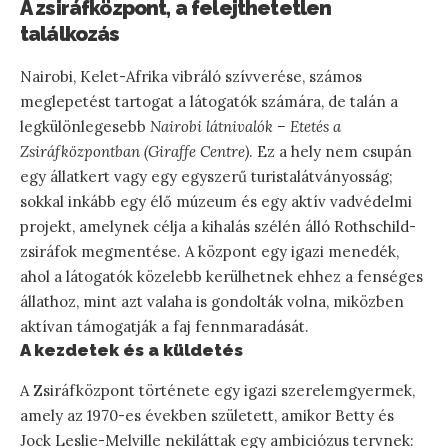
A zsiráfközpont, a felejthetetlen
találkozás
Nairobi, Kelet-Afrika vibráló szívverése, számos
meglepetést tartogat a látogatók számára, de talán a
legkülönlegesebb
Nairobi látnivalók – Etetés a
Zsiráfközpontban (Giraffe Centre)
. Ez a hely nem csupán
egy állatkert vagy egy egyszerű turistalátványosság;
sokkal inkább egy élő múzeum és egy aktív vadvédelmi
projekt, amelynek célja a kihalás szélén álló Rothschild-
zsiráfok megmentése. A központ egy igazi menedék,
ahol a látogatók közelebb kerülhetnek ehhez a fenséges
állathoz, mint azt valaha is gondolták volna, miközben
aktívan támogatják a faj fennmaradását.
A kezdetek és a küldetés
A Zsiráfközpont története egy igazi szerelemgyermek,
amely az 1970-es években született, amikor Betty és
Jock Leslie-Melville nekiláttak egy ambiciózus tervnek: