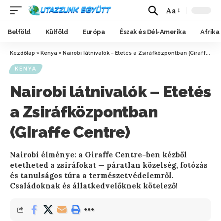
Aa
Belföld
Külföld
Európa
Észak és Dél-Amerika
Afrika
Kezdőlap
»
Kenya
»
Nairobi látnivalók – Etetés a Zsiráfközpontban (Giraffe Centre)
KENYA
Nairobi látnivalók – Etetés
a Zsiráfközpontban
(Giraffe Centre)
Nairobi élménye: a Giraffe Centre-ben kézből
etetheted a zsiráfokat — páratlan közelség, fotózás
és tanulságos túra a természetvédelemről.
Családoknak és állatkedvelőknek kötelező!