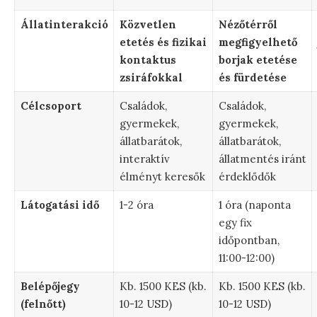
Állatinterakció
Közvetlen
Nézőtérről
etetés és fizikai
megfigyelhető
kontaktus
borjak etetése
zsiráfokkal
és fürdetése
Célcsoport
Családok,
Családok,
gyermekek,
gyermekek,
állatbarátok,
állatbarátok,
interaktív
állatmentés iránt
élményt keresők
érdeklődők
Látogatási idő
1-2 óra
1 óra (naponta
egy fix
időpontban,
11:00-12:00)
Belépőjegy
Kb. 1500 KES (kb.
Kb. 1500 KES (kb.
(felnőtt)
10-12 USD)
10-12 USD)