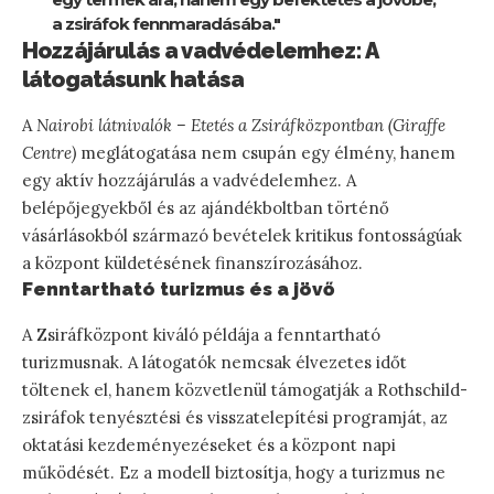
a zsiráfok fennmaradásába."
Hozzájárulás a vadvédelemhez: A
látogatásunk hatása
A
Nairobi látnivalók – Etetés a Zsiráfközpontban (Giraffe
Centre)
meglátogatása nem csupán egy élmény, hanem
egy aktív hozzájárulás a vadvédelemhez. A
belépőjegyekből és az ajándékboltban történő
vásárlásokból származó bevételek kritikus fontosságúak
a központ küldetésének finanszírozásához.
Fenntartható turizmus és a jövő
A Zsiráfközpont kiváló példája a fenntartható
turizmusnak. A látogatók nemcsak élvezetes időt
töltenek el, hanem közvetlenül támogatják a Rothschild-
zsiráfok tenyésztési és visszatelepítési programját, az
oktatási kezdeményezéseket és a központ napi
működését. Ez a modell biztosítja, hogy a turizmus ne