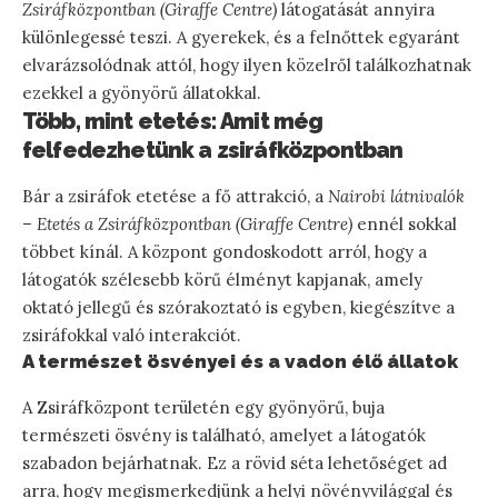
Zsiráfközpontban (Giraffe Centre)
látogatását annyira
különlegessé teszi. A gyerekek, és a felnőttek egyaránt
elvarázsolódnak attól, hogy ilyen közelről találkozhatnak
ezekkel a gyönyörű állatokkal.
Több, mint etetés: Amit még
felfedezhetünk a zsiráfközpontban
Bár a zsiráfok etetése a fő attrakció, a
Nairobi látnivalók
– Etetés a Zsiráfközpontban (Giraffe Centre)
ennél sokkal
többet kínál. A központ gondoskodott arról, hogy a
látogatók szélesebb körű élményt kapjanak, amely
oktató jellegű és szórakoztató is egyben, kiegészítve a
zsiráfokkal való interakciót.
A természet ösvényei és a vadon élő állatok
A Zsiráfközpont területén egy gyönyörű, buja
természeti ösvény is található, amelyet a látogatók
szabadon bejárhatnak. Ez a rövid séta lehetőséget ad
arra, hogy megismerkedjünk a helyi növényvilággal és