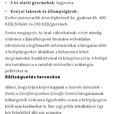
3 év alatti gyermekek:
Ingyenes.
Kenyai lakosok és állampolgárok:
Kedvezményesebb áron léphetnek be, gyakran kb. 400
KES/felnőtt és 200 KES/gyermek.
Fontos megjegyzés:
Az árak változhatnak, ezért mindig
érdemes a Zsiráfközpont hivatalos weboldalán
ellenőrizni a legfrissebb információkat a látogatás előtt.
A belépőjegyeket általában a helyszínen lehet
megvásárolni, bankkártyával és készpénzzel is. A belépő
ára tartalmazza a zsiráfok etetéséhez szükséges
pelleteket is.
Költségvetés tervezése
Ahhoz, hogy teljes képet kapjunk a
Nairobi látnivalók –
Etetés a Zsiráfközpontban (Giraffe Centre)
látogatásának
költségeiről, érdemes figyelembe venni a belépőjegyen
kívül más kiadásokat is. Íme egy példa árkalkuláció egy
két felnőttből álló pár számára: