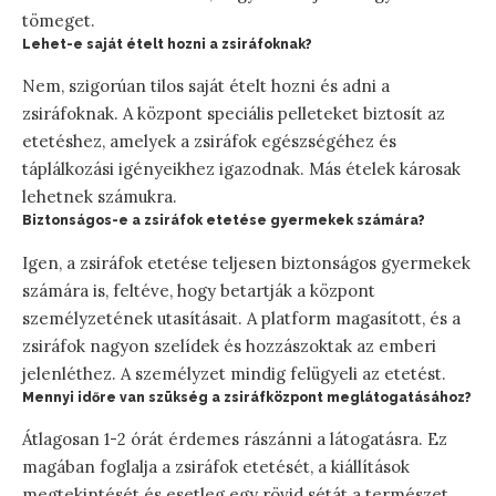
tömeget.
Lehet-e saját ételt hozni a zsiráfoknak?
Nem, szigorúan tilos saját ételt hozni és adni a
zsiráfoknak. A központ speciális pelleteket biztosít az
etetéshez, amelyek a zsiráfok egészségéhez és
táplálkozási igényeikhez igazodnak. Más ételek károsak
lehetnek számukra.
Biztonságos-e a zsiráfok etetése gyermekek számára?
Igen, a zsiráfok etetése teljesen biztonságos gyermekek
számára is, feltéve, hogy betartják a központ
személyzetének utasításait. A platform magasított, és a
zsiráfok nagyon szelídek és hozzászoktak az emberi
jelenléthez. A személyzet mindig felügyeli az etetést.
Mennyi időre van szükség a zsiráfközpont meglátogatásához?
Átlagosan 1-2 órát érdemes rászánni a látogatásra. Ez
magában foglalja a zsiráfok etetését, a kiállítások
megtekintését és esetleg egy rövid sétát a természet