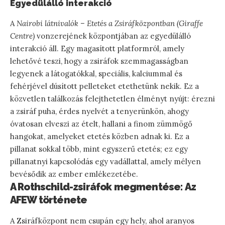
Egyedülálló interakció
A
Nairobi látnivalók – Etetés a Zsiráfközpontban (Giraffe
Centre)
vonzerejének központjában az egyedülálló
interakció áll. Egy magasított platformról, amely
lehetővé teszi, hogy a zsiráfok szemmagasságban
legyenek a látogatókkal, speciális, kalciummal és
fehérjével dúsított pelleteket etethetünk nekik. Ez a
közvetlen találkozás felejthetetlen élményt nyújt: érezni
a zsiráf puha, érdes nyelvét a tenyerünkön, ahogy
óvatosan elveszi az ételt, hallani a finom zümmögő
hangokat, amelyeket etetés közben adnak ki. Ez a
pillanat sokkal több, mint egyszerű etetés; ez egy
pillanatnyi kapcsolódás egy vadállattal, amely mélyen
bevésődik az ember emlékezetébe.
A Rothschild-zsiráfok megmentése: Az
AFEW története
A Zsiráfközpont nem csupán egy hely, ahol aranyos