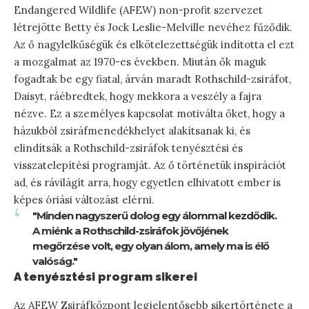
Endangered Wildlife (AFEW) non-profit szervezet
létrejötte Betty és Jock Leslie-Melville nevéhez fűződik.
Az ő nagylelkűségük és elkötelezettségük indította el ezt
a mozgalmat az 1970-es években. Miután ők maguk
fogadtak be egy fiatal, árván maradt Rothschild-zsiráfot,
Daisyt, ráébredtek, hogy mekkora a veszély a fajra
nézve. Ez a személyes kapcsolat motiválta őket, hogy a
házukból zsiráfmenedékhelyet alakítsanak ki, és
elindítsák a Rothschild-zsiráfok tenyésztési és
visszatelepítési programját. Az ő történetük inspirációt
ad, és rávilágít arra, hogy egyetlen elhivatott ember is
képes óriási változást elérni.
"Minden nagyszerű dolog egy álommal kezdődik.
A miénk a Rothschild-zsiráfok jövőjének
megőrzése volt, egy olyan álom, amely ma is élő
valóság."
A tenyésztési program sikerei
Az AFEW Zsiráfközpont legjelentősebb sikertörténete a