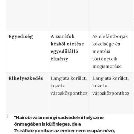
Egyediség
A zsiráfok
Az elefántborjak
kézből etetése
közelsége és
egyedülálló
mentési
élmény
történeteik
megismerése
Elhelyezkedés
Lang'ata kerület,
Lang'ata kerület,
közel a
közel a
városközponthoz
városközponthoz
"Nairobi valamennyi vadvédelmi helyszíne
önmagában is különleges, de a
Zsiráfközpontban az ember nem csupán néző,