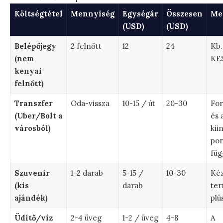
Költségtétel
Mennyiség
Egységár
Összesen
Me
(USD)
(USD)
Belépőjegy
2 felnőtt
12
24
Kb.
(nem
KE
kenyai
felnőtt)
Transzfer
Oda-vissza
10-15 / út
20-30
For
(Uber/Bolt a
és 
városból)
kii
pon
fü
Szuvenír
1-2 darab
5-15 /
10-30
Ké
(kis
darab
ter
ajándék)
plü
Üdítő/víz
2-4 üveg
1-2 / üveg
4-8
A