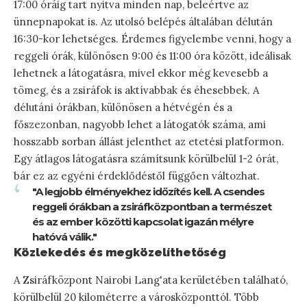
17:00 óráig tart nyitva minden nap, beleértve az
ünnepnapokat is. Az utolsó belépés általában délután
16:30-kor lehetséges. Érdemes figyelembe venni, hogy a
reggeli órák, különösen 9:00 és 11:00 óra között, ideálisak
lehetnek a látogatásra, mivel ekkor még kevesebb a
tömeg, és a zsiráfok is aktívabbak és éhesebbek. A
délutáni órákban, különösen a hétvégén és a
főszezonban, nagyobb lehet a látogatók száma, ami
hosszabb sorban állást jelenthet az etetési platformon.
Egy átlagos látogatásra számítsunk körülbelül 1-2 órát,
bár ez az egyéni érdeklődéstől függően változhat.
"A legjobb élményekhez időzítés kell. A csendes
reggeli órákban a zsiráfközpontban a természet
és az ember közötti kapcsolat igazán mélyre
hatóvá válik."
Közlekedés és megközelíthetőség
A Zsiráfközpont Nairobi Lang'ata kerületében található,
körülbelül 20 kilométerre a városközponttól. Több