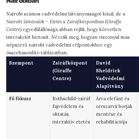
Nairobiban
Nairobi számos vadvédelmi látványosságot kínál, de a
Nairobi látnivalók – Etetés a Zsiráfközpontban (Giraffe
Centre)
egyedülállósága abban rejlik, hogy közvetlen
interakciót biztosít. Nézzük meg, hogyan viszonyul más
népszerű nairobi vadvédelmi célpontokhoz egy
összehasonlító táblázatban.
Szempont
Zsiráfközpont
David
(Giraffe
Sheldrick
Centre)
Vadvédelmi
Alapítvány
Fő fókusz
Rothschild-zsiráf
Árva elefánt és
fajvédelem és
orrszarvú borjak
oktatás,
mentése és
interaktív etetés
rehabilitációja