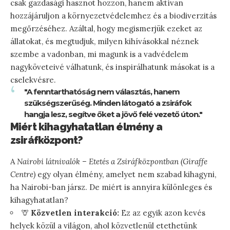
csak gazdasági hasznot hozzon, hanem aktívan
hozzájáruljon a környezetvédelemhez és a biodiverzitás
megőrzéséhez. Azáltal, hogy megismerjük ezeket az
állatokat, és megtudjuk, milyen kihívásokkal néznek
szembe a vadonban, mi magunk is a vadvédelem
nagyköveteivé válhatunk, és inspirálhatunk másokat is a
cselekvésre.
"A fenntarthatóság nem választás, hanem
szükségszerűség. Minden látogató a zsiráfok
hangja lesz, segítve őket a jövő felé vezető úton."
Miért kihagyhatatlan élmény a
zsiráfközpont?
A
Nairobi látnivalók – Etetés a Zsiráfközpontban (Giraffe
Centre)
egy olyan élmény, amelyet nem szabad kihagyni,
ha Nairobi-ban jársz. De miért is annyira különleges és
kihagyhatatlan?
🦒
Közvetlen interakció:
Ez az egyik azon kevés
helyek közül a világon, ahol közvetlenül etethetünk