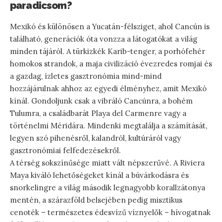
paradicsom?
Mexikó és különösen a Yucatán-félsziget, ahol Cancún is
található, generációk óta vonzza a látogatókat a világ
minden tájáról. A türkizkék Karib-tenger, a porhófehér
homokos strandok, a maja civilizáció évezredes romjai és
a gazdag, ízletes gasztronómia mind-mind
hozzájárulnak ahhoz az egyedi élményhez, amit Mexikó
kínál. Gondoljunk csak a vibráló Cancúnra, a bohém
Tulumra, a családbarát Playa del Carmenre vagy a
történelmi Méridára. Mindenki megtalálja a számítását,
legyen szó pihenésről, kalandról, kultúráról vagy
gasztronómiai felfedezésekről.
A térség sokszínűsége miatt vált népszerűvé. A Riviera
Maya kiváló lehetőségeket kínál a búvárkodásra és
snorkelingre a világ második legnagyobb korallzátonya
mentén, a szárazföld belsejében pedig misztikus
cenoték – természetes édesvízű víznyelők – hívogatnak