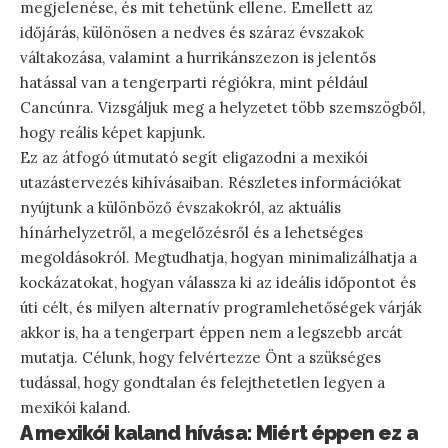
megjelenése, és mit tehetünk ellene. Emellett az
időjárás, különösen a nedves és száraz évszakok
váltakozása, valamint a hurrikánszezon is jelentős
hatással van a tengerparti régiókra, mint például
Cancúnra. Vizsgáljuk meg a helyzetet több szemszögből,
hogy reális képet kapjunk.
Ez az átfogó útmutató segít eligazodni a mexikói
utazástervezés kihívásaiban. Részletes információkat
nyújtunk a különböző évszakokról, az aktuális
hínárhelyzetről, a megelőzésről és a lehetséges
megoldásokról. Megtudhatja, hogyan minimalizálhatja a
kockázatokat, hogyan válassza ki az ideális időpontot és
úti célt, és milyen alternatív programlehetőségek várják
akkor is, ha a tengerpart éppen nem a legszebb arcát
mutatja. Célunk, hogy felvértezze Önt a szükséges
tudással, hogy gondtalan és felejthetetlen legyen a
mexikói kaland.
A mexikói kaland hívása: Miért éppen ez a