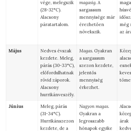
vége, melegszik
magasig.
A
magas
(28-32°C).
sargassum
húsvé
Alacsony
mennyisége már
idős
páratartalom.
érezhetően
még 
növekszik.
az ár
Május
Nedves évszak
Magas.
Gyakran
Köze
kezdete. Meleg,
a sargassum
alacs
párás (30-33°C),
szezon kezdete,
esnek
előfordulhatnak
jelentős
keve
rövid záporok.
mennyiség
töme
Alacsony
érkezhet.
hurrikánveszély.
Június
Meleg, párás
Nagyon magas.
Alacs
(31-34°C).
Gyakran a
közep
Hurrikánszezon
legrosszabb
árak
kezdete, de a
hónapok egyike
kedv