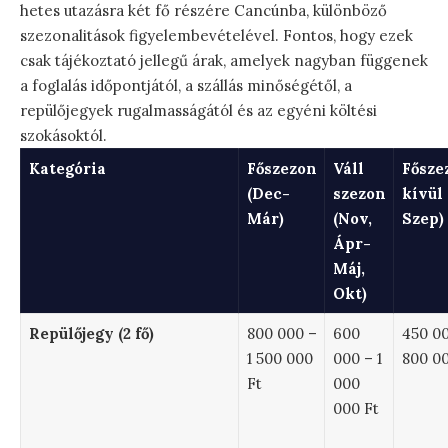
hetes utazásra két fő részére Cancúnba, különböző
szezonalitások figyelembevételével. Fontos, hogy ezek
csak tájékoztató jellegű árak, amelyek nagyban függenek
a foglalás időpontjától, a szállás minőségétől, a
repülőjegyek rugalmasságától és az egyéni költési
szokásoktól.
Kategória
Főszezon
Váll
Fősze
(Dec-
szezon
kívül
Már)
(Nov,
Szep)
Ápr-
Máj,
Okt)
Repülőjegy (2 fő)
800 000 –
600
450 0
1 500 000
000 – 1
800 00
Ft
000
000 Ft