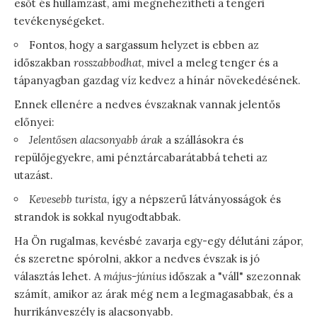
esőt és hullámzást, ami megnehezítheti a tengeri
tevékenységeket.
Fontos, hogy a sargassum helyzet is ebben az
időszakban
rosszabbodhat
, mivel a meleg tenger és a
tápanyagban gazdag víz kedvez a hínár növekedésének.
Ennek ellenére a nedves évszaknak vannak jelentős
előnyei:
Jelentősen alacsonyabb árak
a szállásokra és
repülőjegyekre, ami pénztárcabarátabbá teheti az
utazást.
Kevesebb turista
, így a népszerű látványosságok és
strandok is sokkal nyugodtabbak.
Ha Ön rugalmas, kevésbé zavarja egy-egy délutáni zápor,
és szeretne spórolni, akkor a nedves évszak is jó
választás lehet. A
május-június
időszak a "váll" szezonnak
számít, amikor az árak még nem a legmagasabbak, és a
hurrikánveszély is alacsonyabb.