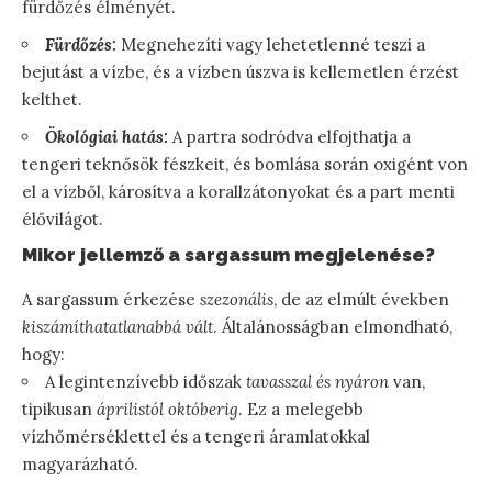
fürdőzés élményét.
Fürdőzés:
Megnehezíti vagy lehetetlenné teszi a
bejutást a vízbe, és a vízben úszva is kellemetlen érzést
kelthet.
Ökológiai hatás:
A partra sodródva elfojthatja a
tengeri teknősök fészkeit, és bomlása során oxigént von
el a vízből, károsítva a korallzátonyokat és a part menti
élővilágot.
Mikor jellemző a sargassum megjelenése?
A sargassum érkezése
szezonális
, de az elmúlt években
kiszámíthatatlanabbá vált
. Általánosságban elmondható,
hogy:
A legintenzívebb időszak
tavasszal és nyáron
van,
tipikusan
áprilistól októberig
. Ez a melegebb
vízhőmérséklettel és a tengeri áramlatokkal
magyarázható.