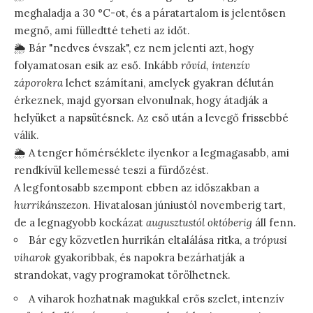
meghaladja a 30 °C-ot, és a páratartalom is jelentősen
megnő, ami fülledtté teheti az időt.
🌦️ Bár "nedves évszak", ez nem jelenti azt, hogy
folyamatosan esik az eső. Inkább
rövid, intenzív
záporokra
lehet számítani, amelyek gyakran délután
érkeznek, majd gyorsan elvonulnak, hogy átadják a
helyüket a napsütésnek. Az eső után a levegő frissebbé
válik.
🌦️ A tenger hőmérséklete ilyenkor a legmagasabb, ami
rendkívül kellemessé teszi a fürdőzést.
A legfontosabb szempont ebben az időszakban a
hurrikánszezon
. Hivatalosan júniustól novemberig tart,
de a legnagyobb kockázat
augusztustól októberig
áll fenn.
Bár egy közvetlen hurrikán eltalálása ritka, a
trópusi
viharok
gyakoribbak, és napokra bezárhatják a
strandokat, vagy programokat törölhetnek.
A viharok hozhatnak magukkal erős szelet, intenzív