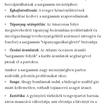
hozzájárulhatnak a sargassum inváziójához:
Éghajlatváltozás:
A tenger hőmérsékletének
emelkedése kedvez a sargassum szaporodásának.
Tápanyag-utánpótlás:
Az Amazonas folyó
megnövekedett tápanyag-beáramlása (erdőirtásból és
mezőgazdasági tevékenységekből származó nitrogén és
foszfor) a sargassum "tápanyagszükségletét" biztosítja.
Óceáni áramlatok:
Az Atlanti-óceánon áramló
"sargassum-folyók" a karibi áramlatok segítségével
jutnak el a partokra.
Amikor a sargassum nagy mennyiségben partra
sodródik, jelentős problémákat okoz:
Szaga:
Ahogy bomlásnak indul, a hidrogén-szulfid gáz
miatt kellemetlen, rothadt tojásszerű szagot áraszt.
Esztétika:
A gyönyörű türkizkék tengerpartot barnás,
sáros masszává változtatja, ami elrontja a látványt és a