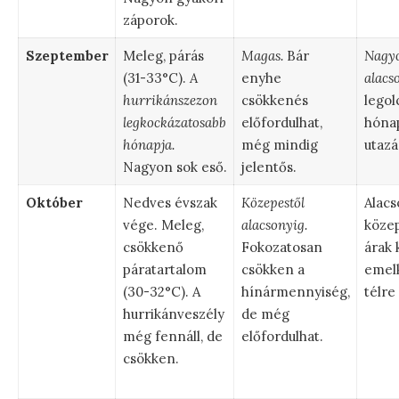
záporok.
Szeptember
Meleg, párás
Magas.
Bár
Nagy
(31-33°C).
A
enyhe
alacs
hurrikánszezon
csökkenés
legol
legkockázatosabb
előfordulhat,
hóna
hónapja.
még mindig
utazá
Nagyon sok eső.
jelentős.
Október
Nedves évszak
Közepestől
Alacs
vége. Meleg,
alacsonyig.
közep
csökkenő
Fokozatosan
árak
páratartalom
csökken a
emel
(30-32°C). A
hínármennyiség,
télre
hurrikánveszély
de még
még fennáll, de
előfordulhat.
csökken.