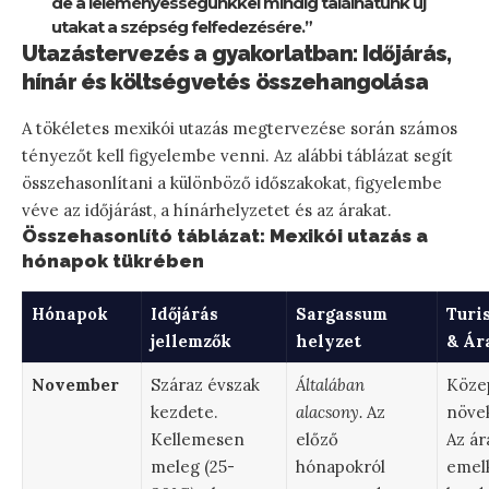
de a leleményességünkkel mindig találhatunk új
utakat a szépség felfedezésére.”
Utazástervezés a gyakorlatban: Időjárás,
hínár és költségvetés összehangolása
A tökéletes mexikói utazás megtervezése során számos
tényezőt kell figyelembe venni. Az alábbi táblázat segít
összehasonlítani a különböző időszakokat, figyelembe
véve az időjárást, a hínárhelyzetet és az árakat.
Összehasonlító táblázat: Mexikói utazás a
hónapok tükrében
Hónapok
Időjárás
Sargassum
Turi
jellemzők
helyzet
& Ár
November
Száraz évszak
Általában
Köze
kezdete.
alacsony.
Az
növe
Kellemesen
előző
Az ár
meleg (25-
hónapokról
emel