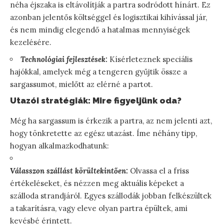
néha éjszaka is eltávolítják a partra sodródott hínárt. Ez
azonban jelentős költséggel és logisztikai kihívással jár,
és nem mindig elegendő a hatalmas mennyiségek
kezelésére.
Technológiai fejlesztések:
Kísérleteznek speciális
hajókkal, amelyek még a tengeren gyűjtik össze a
sargassumot, mielőtt az elérné a partot.
Utazói stratégiák: Mire figyeljünk oda?
Még ha sargassum is érkezik a partra, az nem jelenti azt,
hogy tönkretette az egész utazást. Íme néhány tipp,
hogyan alkalmazkodhatunk:
Válasszon szállást körültekintően:
Olvassa el a friss
értékeléseket, és nézzen meg aktuális képeket a
szálloda strandjáról. Egyes szállodák jobban felkészültek
a takarításra, vagy eleve olyan partra épültek, ami
kevésbé érintett.