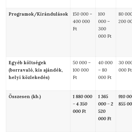
Programok/Kirándulások
150 000 –
100
80 000
400 000
000 –
200 00
Ft
300
000 Ft
Egyéb költségek
50 000 –
40 000
30 000
(borravaló, kis ajándék,
100 000
– 80
000 Ft
helyi közlekedés)
Ft
000 Ft
Összesen (kb.)
1 880 000
1 365
910 00
– 4 350
000 – 2
855 00
000 Ft
520
000 Ft