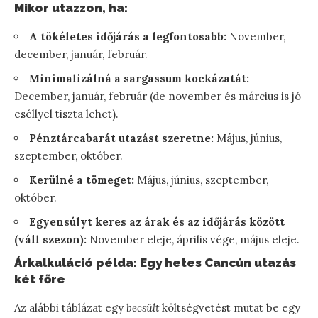
Mikor utazzon, ha:
A tökéletes időjárás a legfontosabb:
November,
december, január, február.
Minimalizálná a sargassum kockázatát:
December, január, február (de november és március is jó
eséllyel tiszta lehet).
Pénztárcabarát utazást szeretne:
Május, június,
szeptember, október.
Kerülné a tömeget:
Május, június, szeptember,
október.
Egyensúlyt keres az árak és az időjárás között
(váll szezon):
November eleje, április vége, május eleje.
Árkalkuláció példa: Egy hetes Cancún utazás
két főre
Az alábbi táblázat egy
becsült
költségvetést mutat be egy