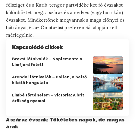
félsziget és a Karib-tenger partvidéke két fő évszakot
különböztet meg: a száraz és a nedves (vagy hurrikán)
évszakot. Mindkettőnek megvannak a maga előnyei és
hátrányai, és az Ön utazási preferenciái alapján kell
mérlegelnie.
Kapcsolódó cikkek
Brovst látnivalók – Naplemente a
Limfjord felett
Arendal látnivalók – Pollen, a belső
kikötő hangulata
Limbé történelem – Victoria: A brit
örökség nyomai
A száraz évszak: Tökéletes napok, de magas
árak