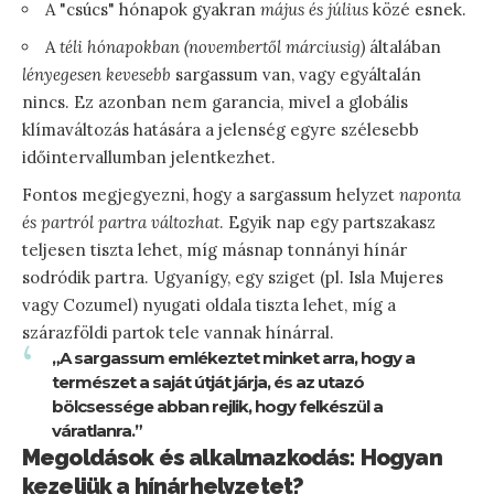
A "csúcs" hónapok gyakran
május és július
közé esnek.
A
téli hónapokban (novembertől márciusig)
általában
lényegesen kevesebb
sargassum van, vagy egyáltalán
nincs. Ez azonban nem garancia, mivel a globális
klímaváltozás hatására a jelenség egyre szélesebb
időintervallumban jelentkezhet.
Fontos megjegyezni, hogy a sargassum helyzet
naponta
és partról partra változhat
. Egyik nap egy partszakasz
teljesen tiszta lehet, míg másnap tonnányi hínár
sodródik partra. Ugyanígy, egy sziget (pl. Isla Mujeres
vagy Cozumel) nyugati oldala tiszta lehet, míg a
szárazföldi partok tele vannak hínárral.
„A sargassum emlékeztet minket arra, hogy a
természet a saját útját járja, és az utazó
bölcsessége abban rejlik, hogy felkészül a
váratlanra.”
Megoldások és alkalmazkodás: Hogyan
kezeljük a hínárhelyzetet?