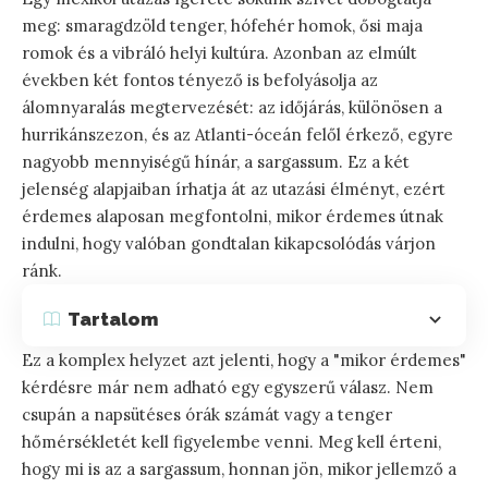
meg: smaragdzöld tenger, hófehér homok, ősi maja
romok és a vibráló helyi kultúra. Azonban az elmúlt
években két fontos tényező is befolyásolja az
álomnyaralás megtervezését: az időjárás, különösen a
hurrikánszezon, és az Atlanti-óceán felől érkező, egyre
nagyobb mennyiségű hínár, a sargassum. Ez a két
jelenség alapjaiban írhatja át az utazási élményt, ezért
érdemes alaposan megfontolni, mikor érdemes útnak
indulni, hogy valóban gondtalan kikapcsolódás várjon
ránk.
Tartalom
Ez a komplex helyzet azt jelenti, hogy a "mikor érdemes"
kérdésre már nem adható egy egyszerű válasz. Nem
csupán a napsütéses órák számát vagy a tenger
hőmérsékletét kell figyelembe venni. Meg kell érteni,
hogy mi is az a sargassum, honnan jön, mikor jellemző a