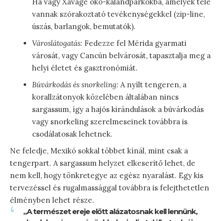
Há vagy Xavage öko-kalandparkokba, amelyek tele
vannak szórakoztató tevékenységekkel (zip-line,
úszás, barlangok, bemutatók).
Városlátogatás:
Fedezze fel Mérida gyarmati
városát, vagy Cancún belvárosát, tapasztalja meg a
helyi életet és gasztronómiát.
Búvárkodás és snorkeling:
A nyílt tengeren, a
korallzátonyok közelében általában nincs
sargassum, így a hajós kirándulások a búvárkodás
vagy snorkeling szerelmeseinek továbbra is
csodálatosak lehetnek.
Ne feledje, Mexikó sokkal többet kínál, mint csak a
tengerpart. A sargassum helyzet elkeserítő lehet, de
nem kell, hogy tönkretegye az egész nyaralást. Egy kis
tervezéssel és rugalmassággal továbbra is felejthetetlen
élményben lehet része.
„A természet ereje előtt alázatosnak kell lennünk,