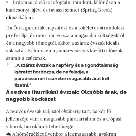
Érdemes jó előre lefoglalni mindent, különösen a
karácsonyi, újévi és tavaszi szünet (Spring Break)
időszakában.
Ha Ön a garantált napsütést és a tökéletes strandolást
preferálja, és nem riad vissza a magasabb költségektől
és a nagyobb tömegtől, akkor a száraz évszak ideális
választás. Különösen a
január-március
közötti időszak
számít a csúcsnak.
„A száraz évszak a napfény és a t gondtalanság
ígéretét hordozza, de ne feledje, a
paradicsomért cserébe magasabb árat kell
fizetni.”
A nedves (hurrikán) évszak: Olcsóbb árak, de
nagyobb kockázat
A nedves évszak
májustól októberig
tart, és két fő
jellemzője van: a magasabb páratartalom és a trópusi
viharok, hurrikánok lehetősége.
🌦️ A hőmérséklet ilyenkor a legmagasabb, gyakran