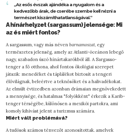
„Az esős évszak ajándéka a nyugalom és a
kedvezőbb árak, de cserébe szembe kell nézni a
természet kiszámíthatatlanságával.”
A hínárhelyzet (sargassum) jelensége: Mi
az és miért fontos?
A sargassum, vagy más néven
barnamoszat
, egy
természetes jelenség, amely az Atlanti-óceánon lebegő
nagy, szabadon úszó hínártakarókból áll. A Sargasso-
tenger a fő otthona, ahol fontos ökológiai szerepet
játszik: menedéket és táplálékot biztosít a tengeri
élővilágnak, beleértve a teknősöket és a halivadékokat.
Az elmúlt évtizedben azonban drámaian megnövekedett
a mennyisége, és hatalmas "folyókként" érkezik a Karib-
tenger térségébe, különösen a mexikói partokra, ami
komoly kihívást jelent a turizmus számára.
Miért vált problémává?
A tudósok számos tényezőt azonosítottak, amelyek