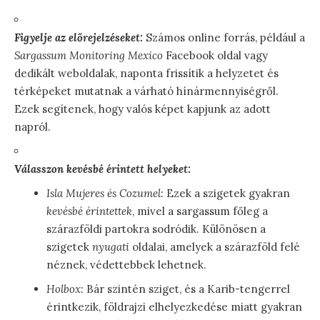
Figyelje az előrejelzéseket:
Számos online forrás, például a
Sargassum Monitoring Mexico
Facebook oldal vagy
dedikált weboldalak, naponta frissítik a helyzetet és
térképeket mutatnak a várható hínármennyiségről.
Ezek segítenek, hogy valós képet kapjunk az adott
napról.
Válasszon kevésbé érintett helyeket:
Isla Mujeres és Cozumel:
Ezek a szigetek gyakran
kevésbé érintettek
, mivel a sargassum főleg a
szárazföldi partokra sodródik. Különösen a
szigetek
nyugati
oldalai, amelyek a szárazföld felé
néznek, védettebbek lehetnek.
Holbox:
Bár szintén sziget, és a Karib-tengerrel
érintkezik, földrajzi elhelyezkedése miatt gyakran