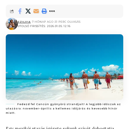
SZILVIA
7 HÓNAP AGO
31 PERC OLVASÁS
UTOLSÓ FRISSÍTÉS: 2026.01.05. 12:16
Fedezd fel Cancún gyönyörű strandjait! A legjobb időszak az
utazásra: november–április a kellemes időjárás és kevesebb hínár
miatt.
Egy mexikói utazás ígérete sokunk szívét dobogtatja