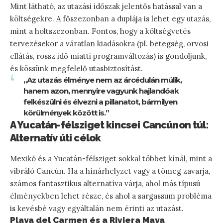
Mint látható, az utazási időszak jelentős hatással van a
költségekre. A főszezonban a duplája is lehet egy utazás,
mint a holtszezonban. Fontos, hogy a költségvetés
tervezésekor a váratlan kiadásokra (pl. betegség, orvosi
ellátás, rossz idő miatti programváltozás) is gondoljunk,
és kössünk megfelelő utasbiztosítást.
„Az utazás élménye nem az árcédulán múlik,
hanem azon, mennyire vagyunk hajlandóak
felkészülni és élvezni a pillanatot, bármilyen
körülmények között is.”
A Yucatán-félsziget kincsei Cancúnon túl:
Alternatív úti célok
Mexikó és a Yucatán-félsziget sokkal többet kínál, mint a
vibráló Cancún. Ha a hínárhelyzet vagy a tömeg zavarja,
számos fantasztikus alternatíva várja, ahol más típusú
élményekben lehet része, és ahol a sargassum probléma
is kevésbé vagy egyáltalán nem érinti az utazást.
Playa del Carmen és a Riviera Maya