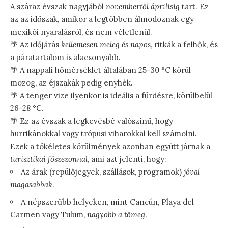
A száraz évszak nagyjából
novembertől áprilisig
tart. Ez
az az időszak, amikor a legtöbben álmodoznak egy
mexikói nyaralásról, és nem véletlenül.
🌴 Az időjárás
kellemesen meleg és napos
, ritkák a felhők, és
a páratartalom is alacsonyabb.
🌴 A nappali hőmérséklet általában 25-30 °C körül
mozog, az éjszakák pedig enyhék.
🌴 A tenger vize ilyenkor is ideális a fürdésre, körülbelül
26-28 °C.
🌴 Ez az évszak a legkevésbé valószínű, hogy
hurrikánokkal vagy trópusi viharokkal kell számolni.
Ezek a tökéletes körülmények azonban együtt járnak a
turisztikai főszezonnal
, ami azt jelenti, hogy:
Az árak (repülőjegyek, szállások, programok)
jóval
magasabbak
.
A népszerűbb helyeken, mint Cancún, Playa del
Carmen vagy Tulum,
nagyobb a tömeg
.