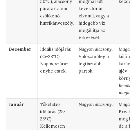
30°C), alacsony
megmaradt
kezd
páratartalom,
kevés hínár
csökkenő
elvonul, vagy a
hurrikánveszély.
hidegebb víz
megállítja az
érkezését.
December
Ideális időjárás
Nagyon alacsony.
Maga
(25-28°C).
Valószínűleg a
külö
Napos, száraz,
legtisztább
karác
enyhe esték.
partok.
újév
körn
Rendk
magas
Január
Tökéletes
Nagyon alacsony.
Magas
időjárás (25-
Break
28°C).
még k
Kellemesen
de a 