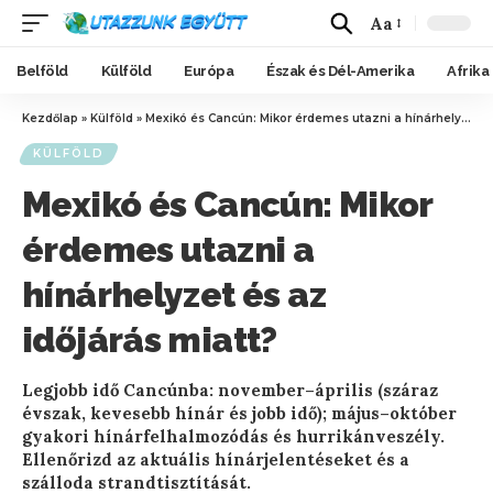
Aa
Belföld
Külföld
Európa
Észak és Dél-Amerika
Afrika
Kezdőlap
»
Külföld
»
Mexikó és Cancún: Mikor érdemes utazni a hínárhelyzet és az időjárás miatt?
KÜLFÖLD
Mexikó és Cancún: Mikor
érdemes utazni a
hínárhelyzet és az
időjárás miatt?
Legjobb idő Cancúnba: november–április (száraz
évszak, kevesebb hínár és jobb idő); május–október
gyakori hínárfelhalmozódás és hurrikánveszély.
Ellenőrizd az aktuális hínárjelentéseket és a
szálloda strandtisztítását.