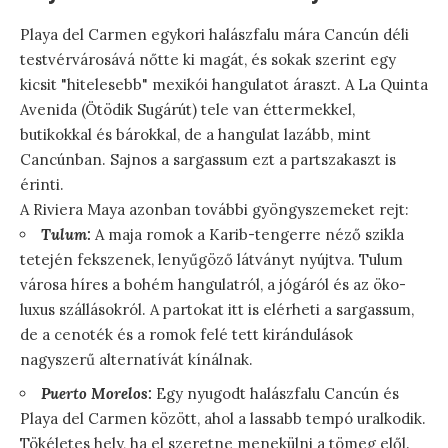
Playa del Carmen egykori halászfalu mára Cancún déli
testvérvárosává nőtte ki magát, és sokak szerint egy
kicsit "hitelesebb" mexikói hangulatot áraszt. A La Quinta
Avenida (Ötödik Sugárút) tele van éttermekkel,
butikokkal és bárokkal, de a hangulat lazább, mint
Cancúnban. Sajnos a sargassum ezt a partszakaszt is
érinti.
A Riviera Maya azonban további gyöngyszemeket rejt:
Tulum:
A maja romok a Karib-tengerre néző szikla
tetején fekszenek, lenyűgöző látványt nyújtva. Tulum
városa híres a bohém hangulatról, a jógáról és az öko-
luxus szállásokról. A partokat itt is elérheti a sargassum,
de a cenoték és a romok felé tett kirándulások
nagyszerű alternatívát kínálnak.
Puerto Morelos:
Egy nyugodt halászfalu Cancún és
Playa del Carmen között, ahol a lassabb tempó uralkodik.
Tökéletes hely, ha el szeretne menekülni a tömeg elől.