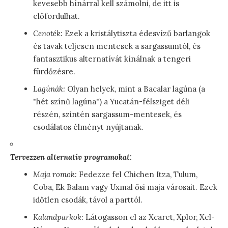
kevesebb hínárral kell számolni, de itt is
előfordulhat.
Cenoték:
Ezek a kristálytiszta édesvízű barlangok
és tavak teljesen mentesek a sargassumtól, és
fantasztikus alternatívát kínálnak a tengeri
fürdőzésre.
Lagúnák:
Olyan helyek, mint a Bacalar lagúna (a
"hét színű lagúna") a Yucatán-félsziget déli
részén, szintén sargassum-mentesek, és
csodálatos élményt nyújtanak.
Tervezzen alternatív programokat:
Maja romok:
Fedezze fel Chichen Itza, Tulum,
Coba, Ek Balam vagy Uxmal ősi maja városait. Ezek
időtlen csodák, távol a parttól.
Kalandparkok:
Látogasson el az Xcaret, Xplor, Xel-