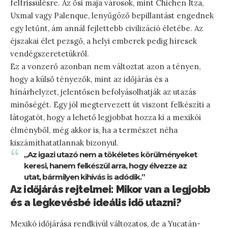
felfrissülésre. Az ősi maja városok, mint Chichen Itza,
Uxmal vagy Palenque, lenyűgöző bepillantást engednek
egy letűnt, ám annál fejlettebb civilizáció életébe. Az
éjszakai élet pezsgő, a helyi emberek pedig híresek
vendégszeretetükről.
Ez a vonzerő azonban nem változtat azon a tényen,
hogy a külső tényezők, mint az időjárás és a
hínárhelyzet, jelentősen befolyásolhatják az utazás
minőségét. Egy jól megtervezett út viszont felkészíti a
látogatót, hogy a lehető legjobbat hozza ki a mexikói
élményből, még akkor is, ha a természet néha
kiszámíthatatlannak bizonyul.
„Az igazi utazó nem a tökéletes körülményeket
keresi, hanem felkészül arra, hogy élvezze az
utat, bármilyen kihívás is adódik.”
Az időjárás rejtelmei: Mikor van a legjobb
és a legkevésbé ideális idő utazni?
Mexikó időjárása rendkívül változatos, de a Yucatán-