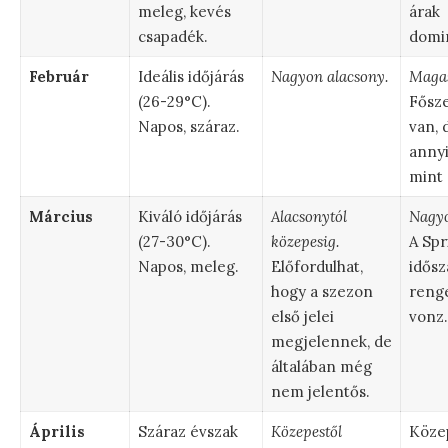
meleg, kevés
árak
csapadék.
domi
Február
Ideális időjárás
Nagyon alacsony.
Magas
(26-29°C).
Fősz
Napos, száraz.
van,
annyi
mint 
Március
Kiváló időjárás
Alacsonytól
Nagyo
(27-30°C).
közepesig.
A Spr
Napos, meleg.
Előfordulhat,
idősz
hogy a szezon
renge
első jelei
vonz.
megjelennek, de
általában még
nem jelentős.
Április
Száraz évszak
Közepestől
Köze