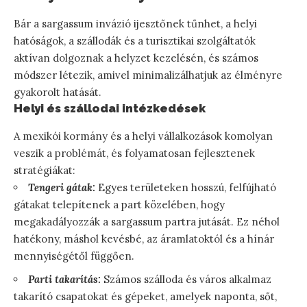
Bár a sargassum invázió ijesztőnek tűnhet, a helyi
hatóságok, a szállodák és a turisztikai szolgáltatók
aktívan dolgoznak a helyzet kezelésén, és számos
módszer létezik, amivel minimalizálhatjuk az élményre
gyakorolt hatását.
Helyi és szállodai intézkedések
A mexikói kormány és a helyi vállalkozások komolyan
veszik a problémát, és folyamatosan fejlesztenek
stratégiákat:
Tengeri gátak:
Egyes területeken hosszú, felfújható
gátakat telepítenek a part közelében, hogy
megakadályozzák a sargassum partra jutását. Ez néhol
hatékony, máshol kevésbé, az áramlatoktól és a hínár
mennyiségétől függően.
Parti takarítás:
Számos szálloda és város alkalmaz
takarító csapatokat és gépeket, amelyek naponta, sőt,