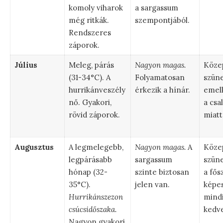
komoly viharok
a sargassum
még ritkák.
szempontjából.
Rendszeres
záporok.
Július
Meleg, párás
Nagyon magas.
Közep
(31-34°C). A
Folyamatosan
szüne
hurrikánveszély
érkezik a hínár.
emel
nő. Gyakori,
a csa
rövid záporok.
miatt
Augusztus
A legmelegebb,
Nagyon magas.
A
Közep
legpárásabb
sargassum
szüne
hónap (32-
szinte biztosan
a fő
35°C).
jelen van.
képe
Hurrikánszezon
mind
csúcsidőszaka.
kedv
Nagyon gyakori