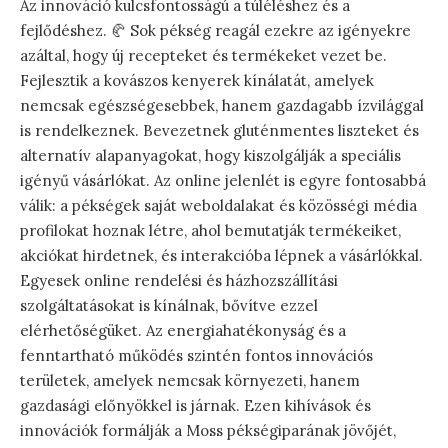
Az innováció kulcsfontosságú a túléléshez és a
fejlődéshez. 🥐 Sok pékség reagál ezekre az igényekre
azáltal, hogy új recepteket és termékeket vezet be.
Fejlesztik a kovászos kenyerek kínálatát, amelyek
nemcsak egészségesebbek, hanem gazdagabb ízvilággal
is rendelkeznek. Bevezetnek gluténmentes liszteket és
alternatív alapanyagokat, hogy kiszolgálják a speciális
igényű vásárlókat. Az online jelenlét is egyre fontosabbá
válik: a pékségek saját weboldalakat és közösségi média
profilokat hoznak létre, ahol bemutatják termékeiket,
akciókat hirdetnek, és interakcióba lépnek a vásárlókkal.
Egyesek online rendelési és házhozszállítási
szolgáltatásokat is kínálnak, bővítve ezzel
elérhetőségüket. Az energiahatékonyság és a
fenntartható működés szintén fontos innovációs
területek, amelyek nemcsak környezeti, hanem
gazdasági előnyökkel is járnak. Ezen kihívások és
innovációk formálják a Moss pékségiparának jövőjét,