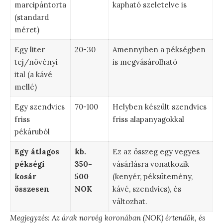
marcipántorta
kapható szeletelve is
(standard
méret)
Egy liter
20-30
Amennyiben a pékségben
tej/növényi
is megvásárolható
ital (a kávé
mellé)
Egy szendvics
70-100
Helyben készült szendvics
friss
friss alapanyagokkal
pékáruból
Egy átlagos
kb.
Ez az összeg egy vegyes
pékségi
350-
vásárlásra vonatkozik
kosár
500
(kenyér, péksütemény,
összesen
NOK
kávé, szendvics), és
változhat.
Megjegyzés: Az árak norvég koronában (NOK) értendők, és