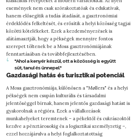
klasszikus recepteket a modern variációkkal. Az ilyen
események nem csak szórakoztatóak és edukatívak,
hanem elősegítik a tudás átadását, a gasztronómiai
érdeklődés felkeltését, és erősítik a helyi közösség tagjai
közötti kötelékeket. Ezek a kezdeményezések is
alátámasztják, hogy a pékségek mennyire fontos
szerepet töltenek be a Moss gasztronómiájának
fenntartásában és továbbfejlesztésében.
"Ahol a kenyér készül, ott a közösség is együtt
süt, tanul és ünnepel."
Gazdasági hatás és turisztikai potenciál
A Moss gasztronómiája, különösen a "Møllers" és a helyi
pékségek nem csupán kulturális és társadalmi
jelentőséggel bírnak, hanem jelentős gazdasági hatást is
gyakorolnak a régióra. Ezek a vállalkozások
munkahelyeket teremtenek – a pékektől és cukrászoktól
kezdve a pénztárosokig és a logisztikai személyzetig –,
ezzel hozzájárulva a helyi foglalkoztatottság