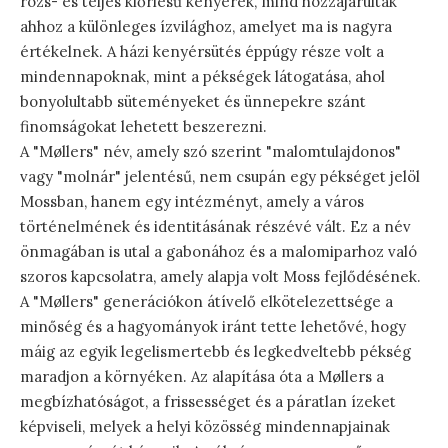
rozs- és teljes kiőrlésű kenyerek, mind hozzájárultak
ahhoz a különleges ízvilághoz, amelyet ma is nagyra
értékelnek. A házi kenyérsütés éppúgy része volt a
mindennapoknak, mint a pékségek látogatása, ahol
bonyolultabb süteményeket és ünnepekre szánt
finomságokat lehetett beszerezni.
A "Møllers" név, amely szó szerint "malomtulajdonos"
vagy "molnár" jelentésű, nem csupán egy pékséget jelöl
Mossban, hanem egy intézményt, amely a város
történelmének és identitásának részévé vált. Ez a név
önmagában is utal a gabonához és a malomiparhoz való
szoros kapcsolatra, amely alapja volt Moss fejlődésének.
A "Møllers" generációkon átívelő elkötelezettsége a
minőség és a hagyományok iránt tette lehetővé, hogy
máig az egyik legelismertebb és legkedveltebb pékség
maradjon a környéken. Az alapítása óta a Møllers a
megbízhatóságot, a frissességet és a páratlan ízeket
képviseli, melyek a helyi közösség mindennapjainak