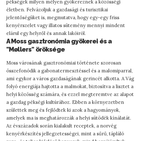
pékségek milyen mélyen gyökereznek a közösségi
életben. Felvázoljuk a gazdasági és turisztikai
jelentőségüket is, megmutatva, hogy egy-egy friss
kenyérszelet vagy illatos sütemény mennyi mindent
elárul egy helyről és annak lakóiról.
A Moss gasztronómia gyökerei és a
"Møllers" öröksége
Moss városának gasztronómiai története szorosan
összefonódik a gabonatermesztéssel és a malomiparral,
ami egykor a város gazdaságának gerincét alkotta. A Vág
folyó energiája hajtotta a malmokat, biztosítva a lisztet a
helyi közösség számára, és ezzel megteremtve az alapot
a gazdag pékségi kultúrához. Ebben a környezetben
születtek meg és fejlődtek ki azok a hagyományok,
amelyek ma is meghatározzák a helyi sütödék kínálatát.
Az évszázadok során kialakult receptek, a norvég
kenyérkészítés jellegzetességei, mint a sűrű, tápláló