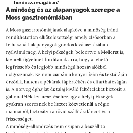
hordozza magában."
A minőség és az alapanyagok szerepe a
Moss gasztronómiában
A Moss gasztronómiájának alapköve a minőség iránti
rendíthetetlen elkötelezettség, amely elsősorban a
felhasznált alapanyagok gondos kiválasztásában
nyilvánul meg. A helyi pékségek, beleértve a Møllerst is,
kiemelt figyelmet fordítanak arra, hogy a lehető
legfrissebb és legjobb minőségű hozzávalókból
dolgozzanak. Ez nem csupán a kenyér ízén és textúráján
érződik, hanem a pékáruk tápértékén és eltarthatóságán
is. A norvég éghajlat és talaj kiváló feltételeket biztosít a
gabonafélék termesztéséhez, így a helyi pékségek
gyakran szereznek be lisztet közvetlenül a régió
malmaiból, biztosítva a rövid szállítási láncot és a
frissességet.
A minőség-ellenőrzés nem csupán a beszállító