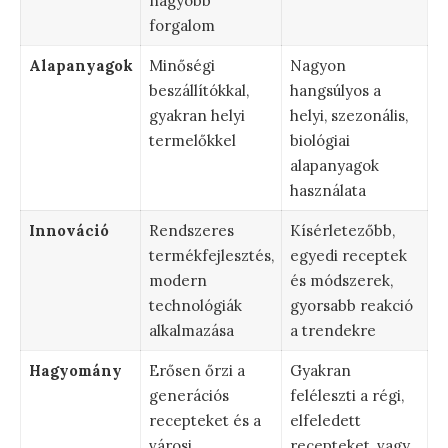
nagyobb
forgalom
Alapanyagok
Minőségi
Nagyon
beszállítókkal,
hangsúlyos a
gyakran helyi
helyi, szezonális,
termelőkkel
biológiai
alapanyagok
használata
Innováció
Rendszeres
Kísérletezőbb,
termékfejlesztés,
egyedi receptek
modern
és módszerek,
technológiák
gyorsabb reakció
alkalmazása
a trendekre
Hagyomány
Erősen őrzi a
Gyakran
generációs
feléleszti a régi,
recepteket és a
elfeledett
városi
recepteket, vagy