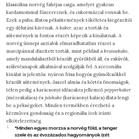
klasszikus norvég fahéjas csiga, amelyet gyakran
kardamommal fűszereznek, és cukormázzal vonnak be.
Ezek a puha, illatos péksütemények tökéletes kiegészítői
egy délutáni kávénak. A
kaker
, azaz a torták és
sütemények is fontos részét képezik a kínálatnak. A
norvég ünnepi asztalok elmaradhatatlan részei a
marcipánnal díszített torták, mint például a
kransekake
,
amely mandulalisztből készült gyűrűkből áll, és esküvők,
születésnapok alkalmával szolgálják fel. A szezonális
kínálat is jelentős: nyáron friss bogyós gyümölcsökkel
készült sütemények, ősszel almás és körtés finomságok,
télen pedig a karácsonyi időszakra jellemző
pepperkaker
(mézeskalács) és
julekake
(karácsonyi kalács) illata lengi
be a pékségeket. Minden termékben érezhető a
kézműves gondosság és a regionális ízek iránti
elkötelezettség.
"Minden egyes morzsa a norvég föld, a tenger
szele és az évszázados hagyományok ízét