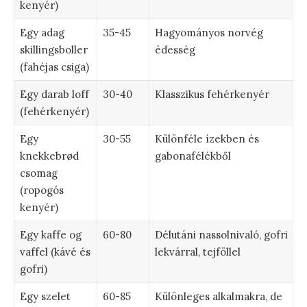
kenyér)
Egy adag
35-45
Hagyományos norvég
skillingsboller
édesség
(fahéjas csiga)
Egy darab loff
30-40
Klasszikus fehérkenyér
(fehérkenyér)
Egy
30-55
Különféle ízekben és
knekkebrød
gabonafélékből
csomag
(ropogós
kenyér)
Egy kaffe og
60-80
Délutáni nassolnivaló, gofri
vaffel (kávé és
lekvárral, tejföllel
gofri)
Egy szelet
60-85
Különleges alkalmakra, de