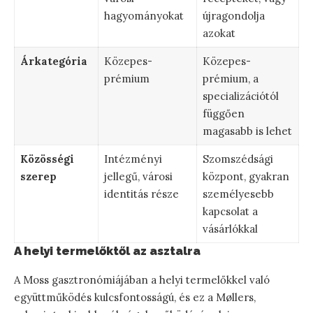
hagyományokat
újragondolja
azokat
Árkategória
Közepes-
Közepes-
prémium
prémium, a
specializációtól
függően
magasabb is lehet
Közösségi
Intézményi
Szomszédsági
szerep
jellegű, városi
központ, gyakran
identitás része
személyesebb
kapcsolat a
vásárlókkal
A helyi termelőktől az asztalra
A Moss gasztronómiájában a helyi termelőkkel való
együttműködés kulcsfontosságú, és ez a Møllers,