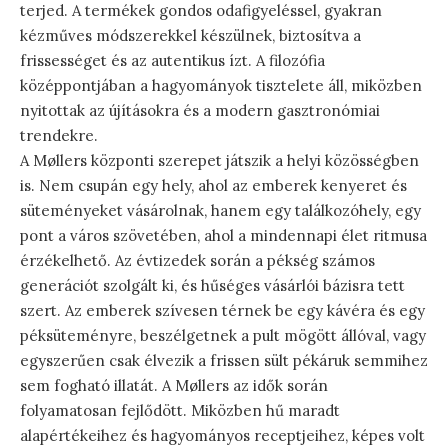
terjed. A termékek gondos odafigyeléssel, gyakran
kézműves módszerekkel készülnek, biztosítva a
frissességet és az autentikus ízt. A filozófia
középpontjában a hagyományok tisztelete áll, miközben
nyitottak az újításokra és a modern gasztronómiai
trendekre.
A Møllers központi szerepet játszik a helyi közösségben
is. Nem csupán egy hely, ahol az emberek kenyeret és
süteményeket vásárolnak, hanem egy találkozóhely, egy
pont a város szövetében, ahol a mindennapi élet ritmusa
érzékelhető. Az évtizedek során a pékség számos
generációt szolgált ki, és hűséges vásárlói bázisra tett
szert. Az emberek szívesen térnek be egy kávéra és egy
péksüteményre, beszélgetnek a pult mögött állóval, vagy
egyszerűen csak élvezik a frissen sült pékáruk semmihez
sem fogható illatát. A Møllers az idők során
folyamatosan fejlődött. Miközben hű maradt
alapértékeihez és hagyományos receptjeihez, képes volt