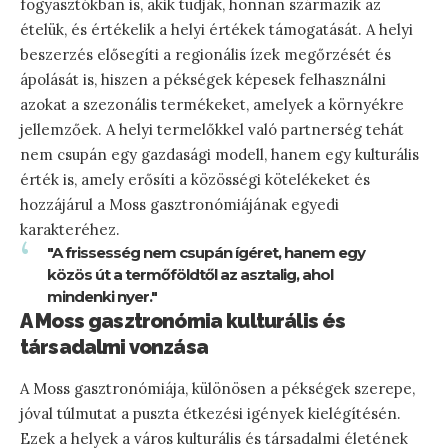
fogyasztókban is, akik tudják, honnan származik az
ételük, és értékelik a helyi értékek támogatását. A helyi
beszerzés elősegíti a regionális ízek megőrzését és
ápolását is, hiszen a pékségek képesek felhasználni
azokat a szezonális termékeket, amelyek a környékre
jellemzőek. A helyi termelőkkel való partnerség tehát
nem csupán egy gazdasági modell, hanem egy kulturális
érték is, amely erősíti a közösségi kötelékeket és
hozzájárul a Moss gasztronómiájának egyedi
karakteréhez.
"A frissesség nem csupán ígéret, hanem egy
közös út a termőföldtől az asztalig, ahol
mindenki nyer."
A Moss gasztronómia kulturális és
társadalmi vonzása
A Moss gasztronómiája, különösen a pékségek szerepe,
jóval túlmutat a puszta étkezési igények kielégítésén.
Ezek a helyek a város kulturális és társadalmi életének