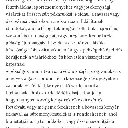
fesztiválokat, sporteseményeket vagy jótékonysági
vásárokat frissen sült pékárukkal. Például, a tavaszi vagy
őszi városi vásárokon rendszeresen felállítanak
standokat, ahol a látogatók megkóstolhatják a speciális,
szezonális finomságokat, vagy megismerkedhetnek a
pékség újdonságaival. Ezek az események kiváló
lehetőséget biztosítanak arra, hogy a pékségek közelebb
kerüljenek a vásárlókhoz, és közvetlen visszajelzést
kapjanak.
A pékségek nem ritkán szerveznek saját programokat is,
amelyek a gasztronómia és a közösségépítés jegyében
zajlanak. 🥖 Például, kenyérsütő workshopokat
tarthatnak, ahol az érdeklődők elsajátíthatják a
hagyományos norvég kenyerek elkészítésének
fortélyait, vagy megismerkedhetnek a kovászos kenyér
titkaival. 🍰 Süteménykóstolókat is rendezhetnek, ahol
bemutatják az új termékeket, vagy összehasonlítják a