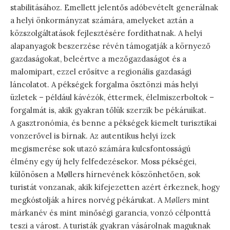
stabilitásához. Emellett jelentős adóbevételt generálnak
a helyi önkormányzat számára, amelyeket aztán a
közszolgáltatások fejlesztésére fordíthatnak. A helyi
alapanyagok beszerzése révén támogatják a környező
gazdaságokat, beleértve a mezőgazdaságot és a
malomipart, ezzel erősítve a regionális gazdasági
láncolatot. A pékségek forgalma ösztönzi más helyi
üzletek – például kávézók, éttermek, élelmiszerboltok –
forgalmát is, akik gyakran tőlük szerzik be pékáruikat.
A gasztronómia, és benne a pékségek kiemelt turisztikai
vonzerővel is bírnak. Az autentikus helyi ízek
megismerése sok utazó számára kulcsfontosságú
élmény egy új hely felfedezésekor. Moss pékségei,
különösen a Møllers hírnevének köszönhetően, sok
turistát vonzanak, akik kifejezetten azért érkeznek, hogy
megkóstolják a híres norvég pékárukat. A
Møllers
mint
márkanév és mint minőségi garancia, vonzó célponttá
teszi a várost. A turisták gyakran vásárolnak maguknak