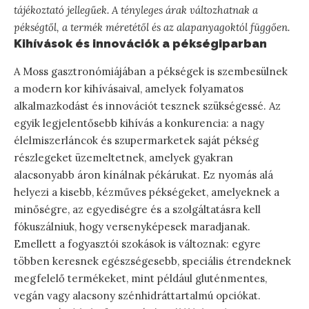
tájékoztató jellegűek. A tényleges árak változhatnak a
pékségtől, a termék méretétől és az alapanyagoktól függően.
Kihívások és innovációk a pékségiparban
A Moss gasztronómiájában a pékségek is szembesülnek
a modern kor kihívásaival, amelyek folyamatos
alkalmazkodást és innovációt tesznek szükségessé. Az
egyik legjelentősebb kihívás a konkurencia: a nagy
élelmiszerláncok és szupermarketek saját pékség
részlegeket üzemeltetnek, amelyek gyakran
alacsonyabb áron kínálnak pékárukat. Ez nyomás alá
helyezi a kisebb, kézműves pékségeket, amelyeknek a
minőségre, az egyediségre és a szolgáltatásra kell
fókuszálniuk, hogy versenyképesek maradjanak.
Emellett a fogyasztói szokások is változnak: egyre
többen keresnek egészségesebb, speciális étrendeknek
megfelelő termékeket, mint például gluténmentes,
vegán vagy alacsony szénhidráttartalmú opciókat.