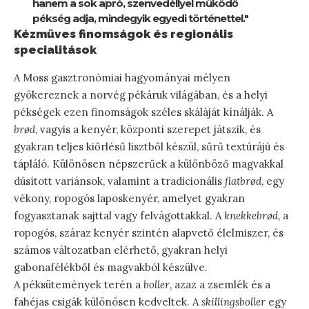
hanem a sok apró, szenvedéllyel működő
pékség adja, mindegyik egyedi történettel."
Kézműves finomságok és regionális
specialitások
A Moss gasztronómiai hagyományai mélyen
gyökereznek a norvég pékáruk világában, és a helyi
pékségek ezen finomságok széles skáláját kínálják. A
brød
, vagyis a kenyér, központi szerepet játszik, és
gyakran teljes kiőrlésű lisztből készül, sűrű textúrájú és
tápláló. Különösen népszerűek a különböző magvakkal
dúsított variánsok, valamint a tradicionális
flatbrød
, egy
vékony, ropogós laposkenyér, amelyet gyakran
fogyasztanak sajttal vagy felvágottakkal. A
knekkebrød
, a
ropogós, száraz kenyér szintén alapvető élelmiszer, és
számos változatban elérhető, gyakran helyi
gabonafélékből és magvakból készülve.
A péksütemények terén a
boller
, azaz a zsemlék és a
fahéjas csigák különösen kedveltek. A
skillingsboller
egy