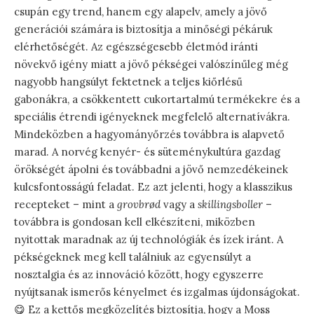
csupán egy trend, hanem egy alapelv, amely a jövő
generációi számára is biztosítja a minőségi pékáruk
elérhetőségét. Az egészségesebb életmód iránti
növekvő igény miatt a jövő pékségei valószínűleg még
nagyobb hangsúlyt fektetnek a teljes kiőrlésű
gabonákra, a csökkentett cukortartalmú termékekre és a
speciális étrendi igényeknek megfelelő alternatívákra.
Mindeközben a hagyományőrzés továbbra is alapvető
marad. A norvég kenyér- és süteménykultúra gazdag
örökségét ápolni és továbbadni a jövő nemzedékeinek
kulcsfontosságú feladat. Ez azt jelenti, hogy a klasszikus
recepteket – mint a
grovbrød
vagy a
skillingsboller
–
továbbra is gondosan kell elkészíteni, miközben
nyitottak maradnak az új technológiák és ízek iránt. A
pékségeknek meg kell találniuk az egyensúlyt a
nosztalgia és az innováció között, hogy egyszerre
nyújtsanak ismerős kényelmet és izgalmas újdonságokat.
😋 Ez a kettős megközelítés biztosítja, hogy a Moss