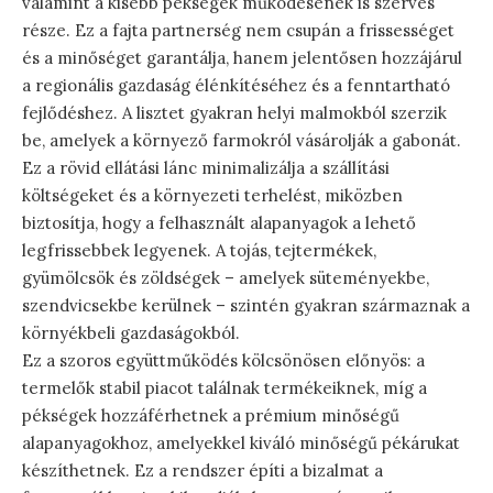
valamint a kisebb pékségek működésének is szerves
része. Ez a fajta partnerség nem csupán a frissességet
és a minőséget garantálja, hanem jelentősen hozzájárul
a regionális gazdaság élénkítéséhez és a fenntartható
fejlődéshez. A lisztet gyakran helyi malmokból szerzik
be, amelyek a környező farmokról vásárolják a gabonát.
Ez a rövid ellátási lánc minimalizálja a szállítási
költségeket és a környezeti terhelést, miközben
biztosítja, hogy a felhasznált alapanyagok a lehető
legfrissebbek legyenek. A tojás, tejtermékek,
gyümölcsök és zöldségek – amelyek süteményekbe,
szendvicsekbe kerülnek – szintén gyakran származnak a
környékbeli gazdaságokból.
Ez a szoros együttműködés kölcsönösen előnyös: a
termelők stabil piacot találnak termékeiknek, míg a
pékségek hozzáférhetnek a prémium minőségű
alapanyagokhoz, amelyekkel kiváló minőségű pékárukat
készíthetnek. Ez a rendszer építi a bizalmat a