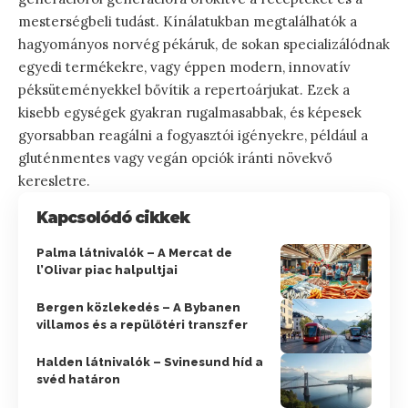
mesterségbeli tudást. Kínálatukban megtalálhatók a
hagyományos norvég pékáruk, de sokan specializálódnak
egyedi termékekre, vagy éppen modern, innovatív
péksüteményekkel bővítik a repertoárjukat. Ezek a
kisebb egységek gyakran rugalmasabbak, és képesek
gyorsabban reagálni a fogyasztói igényekre, például a
gluténmentes vagy vegán opciók iránti növekvő
keresletre.
Kapcsolódó cikkek
Palma látnivalók – A Mercat de
l’Olivar piac halpultjai
Bergen közlekedés – A Bybanen
villamos és a repülőtéri transzfer
Halden látnivalók – Svinesund híd a
svéd határon