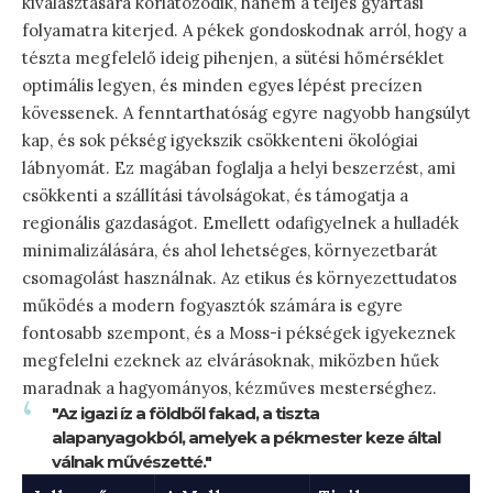
kiválasztására korlátozódik, hanem a teljes gyártási
folyamatra kiterjed. A pékek gondoskodnak arról, hogy a
tészta megfelelő ideig pihenjen, a sütési hőmérséklet
optimális legyen, és minden egyes lépést precízen
kövessenek. A fenntarthatóság egyre nagyobb hangsúlyt
kap, és sok pékség igyekszik csökkenteni ökológiai
lábnyomát. Ez magában foglalja a helyi beszerzést, ami
csökkenti a szállítási távolságokat, és támogatja a
regionális gazdaságot. Emellett odafigyelnek a hulladék
minimalizálására, és ahol lehetséges, környezetbarát
csomagolást használnak. Az etikus és környezettudatos
működés a modern fogyasztók számára is egyre
fontosabb szempont, és a Moss-i pékségek igyekeznek
megfelelni ezeknek az elvárásoknak, miközben hűek
maradnak a hagyományos, kézműves mesterséghez.
"Az igazi íz a földből fakad, a tiszta
alapanyagokból, amelyek a pékmester keze által
válnak művészetté."