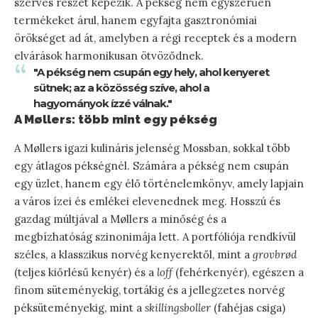
szerves részét képezik. A pékség nem egyszerűen
termékeket árul, hanem egyfajta gasztronómiai
örökséget ad át, amelyben a régi receptek és a modern
elvárások harmonikusan ötvöződnek.
"A pékség nem csupán egy hely, ahol kenyeret
sütnek; az a közösség szíve, ahol a
hagyományok ízzé válnak."
A Møllers: több mint egy pékség
A Møllers igazi kulináris jelenség Mossban, sokkal több
egy átlagos pékségnél. Számára a pékség nem csupán
egy üzlet, hanem egy élő történelemkönyv, amely lapjain
a város ízei és emlékei elevenednek meg. Hosszú és
gazdag múltjával a Møllers a minőség és a
megbízhatóság szinonimája lett. A portfóliója rendkívül
széles, a klasszikus norvég kenyerektől, mint a
grovbrød
(teljes kiőrlésű kenyér) és a
loff
(fehérkenyér), egészen a
finom süteményekig, tortákig és a jellegzetes norvég
péksüteményekig, mint a
skillingsboller
(fahéjas csiga)