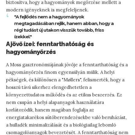
biztosítva, hogy a hagyományok megőrzése mellett a
modern igényeknek is megfeleljenek.
"A fejlődés nem a hagyományok
megtagadásában rejlik, hanem abban, hogy a
régi tudást új utakon visszük tovább, friss
ízekkel."
A jövő ízei: fenntarthatóság és
hagyományőrzés
A Moss gasztronómiájának jövője a fenntarthatóság és a
hagyományőrzés finom egyensúlyán múlik. A helyi
pékségek, és különösen a "Møllers", felismerték, hogy a
hosszú távú sikerhez elengedhetetlen a
környezettudatos működés és az etikus beszerzés. Ez
nem csupán a helyi alapanyagok használatára
korlátozódik, hanem magában foglalja az
energiatakarékos sütőberendezésekbe való beruházást,
a hulladék minimalizálását és a biológiailag lebomló
csomagolóanyagok bevezetését. A fenntarthatóság nem