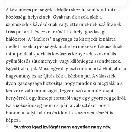
A kézműves pékségek a Møllershez hasonlóan fontos
közösségi helyszínek. Gyakran ők azok, akik a
szomszédos kávézóknak vagy éttermeknek szállítanak
friss pékárut, és ezzel erősítik a helyi gazdasági
hálózatot. A "Møllers" nagysága és kiterjedt kínálata
mellett ezek a pékségek niche termékekre fókuszálnak,
mint például speciális kovászos kenyerek, szezonális
gyümölcsös sütemények, vagy különleges szendvicsek.
Együtt alkotják Moss egyedi gasztronómiai tájékát, ahol a
hagyomány és az újítás kéz a kézben jár. A választék
ilyen gazdagsága biztosítja, hogy mindenki megtalálja a
kedvére való finomságot, legyen szó a mindennapi
kenyérről, egy ünnepi tortáról vagy egy gyors reggeliről.
Ez a sokszínűség nem csupán a választékot bővíti,
hanem a helyi kultúra és identitás szerves részét is
képezi.
"A város igazi ízvilágát nem egyetlen nagy név,