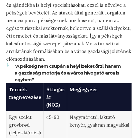
és ajándékba is helyi specialitásokat, ezzel is növelve a
pékségek bevételét. Az utazók által generált forgalom
nem csupán a pékségeknek hoz hasznot, hanem az
egész turisztikai szektornak, beleértve a szálláshelyeket,
éttermeket és más látványosságokat. Így a pékségek
kulcsfontosságú szerepet játszanak Moss turisztikai
arculatának formálásában és a város gazdasági jólétének
előmozdításában.
"A pékség nem csupán a helyi ízeket őrzi, hanem
a gazdaság motorja és a város hívogató arca is
egyben."
Termék
Átlagos
Megjegyzés
megnevezése
ár
(NOK)
Egy szelet
45-60
Nagyméretű, laktató
grovbrød
kenyér, gyakran magvakkal
(teljes kiőrlésű