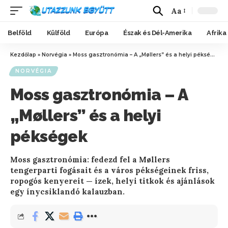
Aa
Belföld
Külföld
Európa
Észak és Dél-Amerika
Afrika
Kezdőlap
»
Norvégia
»
Moss gasztronómia – A „Møllers” és a helyi pékségek
NORVÉGIA
Moss gasztronómia – A
„Møllers” és a helyi
pékségek
Moss gasztronómia: fedezd fel a Møllers
tengerparti fogásait és a város pékségeinek friss,
ropogós kenyereit — ízek, helyi titkok és ajánlások
egy ínycsiklandó kalauzban.