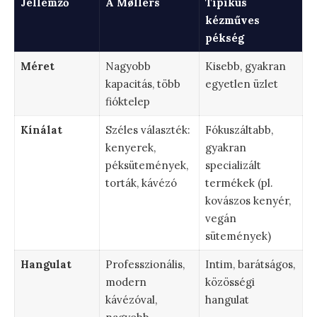
Jellemző
A Møllers
Tipikus
kézműves
pékség
Méret
Nagyobb
Kisebb, gyakran
kapacitás, több
egyetlen üzlet
fióktelep
Kínálat
Széles választék:
Fókuszáltabb,
kenyerek,
gyakran
péksütemények,
specializált
torták, kávézó
termékek (pl.
kovászos kenyér,
vegán
sütemények)
Hangulat
Professzionális,
Intim, barátságos,
modern
közösségi
kávézóval,
hangulat