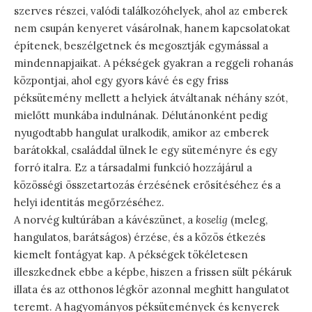
szerves részei, valódi találkozóhelyek, ahol az emberek
nem csupán kenyeret vásárolnak, hanem kapcsolatokat
építenek, beszélgetnek és megosztják egymással a
mindennapjaikat. A pékségek gyakran a reggeli rohanás
központjai, ahol egy gyors kávé és egy friss
péksütemény mellett a helyiek átváltanak néhány szót,
mielőtt munkába indulnának. Délutánonként pedig
nyugodtabb hangulat uralkodik, amikor az emberek
barátokkal, családdal ülnek le egy süteményre és egy
forró italra. Ez a társadalmi funkció hozzájárul a
közösségi összetartozás érzésének erősítéséhez és a
helyi identitás megőrzéséhez.
A norvég kultúrában a kávészünet, a
koselig
(meleg,
hangulatos, barátságos) érzése, és a közös étkezés
kiemelt fontágyat kap. A pékségek tökéletesen
illeszkednek ebbe a képbe, hiszen a frissen sült pékáruk
illata és az otthonos légkör azonnal meghitt hangulatot
teremt. A hagyományos péksütemények és kenyerek