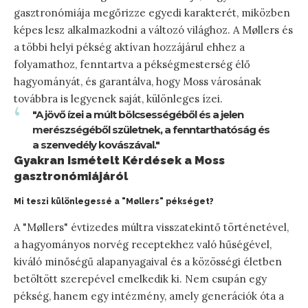
gasztronómiája megőrizze egyedi karakterét, miközben
képes lesz alkalmazkodni a változó világhoz. A Møllers és
a többi helyi pékség aktívan hozzájárul ehhez a
folyamathoz, fenntartva a pékségmesterség élő
hagyományát, és garantálva, hogy Moss városának
továbbra is legyenek saját, különleges ízei.
"A jövő ízei a múlt bölcsességéből és a jelen
merészségéből születnek, a fenntarthatóság és
a szenvedély kovászával."
Gyakran Ismételt Kérdések a Moss
gasztronómiájáról
Mi teszi különlegessé a "Møllers" pékséget?
A "Møllers" évtizedes múltra visszatekintő történetével,
a hagyományos norvég receptekhez való hűségével,
kiváló minőségű alapanyagaival és a közösségi életben
betöltött szerepével emelkedik ki. Nem csupán egy
pékség, hanem egy intézmény, amely generációk óta a