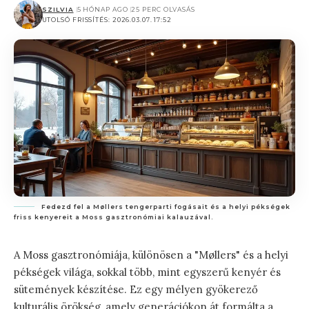
SZILVIA
5 HÓNAP AGO
25 PERC OLVASÁS
UTOLSÓ FRISSÍTÉS: 2026.03.07. 17:52
Fedezd fel a Møllers tengerparti fogásait és a helyi pékségek
friss kenyereit a Moss gasztronómiai kalauzával.
A Moss gasztronómiája, különösen a "Møllers" és a helyi
pékségek világa, sokkal több, mint egyszerű kenyér és
sütemények készítése. Ez egy mélyen gyökerező
kulturális örökség, amely generációkon át formálta a