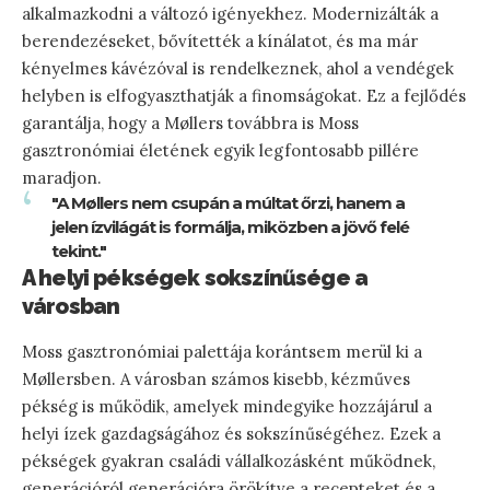
alkalmazkodni a változó igényekhez. Modernizálták a
berendezéseket, bővítették a kínálatot, és ma már
kényelmes kávézóval is rendelkeznek, ahol a vendégek
helyben is elfogyaszthatják a finomságokat. Ez a fejlődés
garantálja, hogy a Møllers továbbra is Moss
gasztronómiai életének egyik legfontosabb pillére
maradjon.
"A Møllers nem csupán a múltat őrzi, hanem a
jelen ízvilágát is formálja, miközben a jövő felé
tekint."
A helyi pékségek sokszínűsége a
városban
Moss gasztronómiai palettája korántsem merül ki a
Møllersben. A városban számos kisebb, kézműves
pékség is működik, amelyek mindegyike hozzájárul a
helyi ízek gazdagságához és sokszínűségéhez. Ezek a
pékségek gyakran családi vállalkozásként működnek,
generációról generációra örökítve a recepteket és a