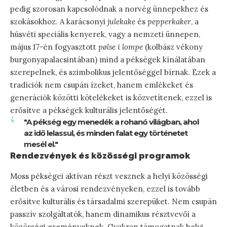
pedig szorosan kapcsolódnak a norvég ünnepekhez és
szokásokhoz. A karácsonyi
julekake
és
pepperkaker
, a
húsvéti speciális kenyerek, vagy a nemzeti ünnepen,
május 17-én fogyasztott
pølse i lompe
(kolbász vékony
burgonyapalacsintában) mind a pékségek kínálatában
szerepelnek, és szimbolikus jelentőséggel bírnak. Ezek a
tradíciók nem csupán ízeket, hanem emlékeket és
generációk közötti kötelékeket is közvetítenek, ezzel is
erősítve a pékségek kulturális jelentőségét.
"A pékség egy menedék a rohanó világban, ahol
az idő lelassul, és minden falat egy történetet
mesél el."
Rendezvények és közösségi programok
Moss pékségei aktívan részt vesznek a helyi közösségi
életben és a városi rendezvényeken, ezzel is tovább
erősítve kulturális és társadalmi szerepüket. Nem csupán
passzív szolgáltatók, hanem dinamikus résztvevői a
közösségi eseményeknek. Gyakran támogatnak helyi