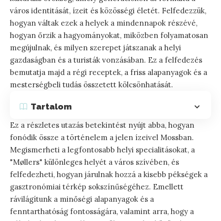
város identitását, ízeit és közösségi életét. Felfedezzük,
hogyan váltak ezek a helyek a mindennapok részévé,
hogyan őrzik a hagyományokat, miközben folyamatosan
megújulnak, és milyen szerepet játszanak a helyi
gazdaságban és a turisták vonzásában. Ez a felfedezés
bemutatja majd a régi receptek, a friss alapanyagok és a
mesterségbeli tudás összetett kölcsönhatását.
Tartalom
Ez a részletes utazás betekintést nyújt abba, hogyan
fonódik össze a történelem a jelen ízeivel Mossban.
Megismerheti a legfontosabb helyi specialitásokat, a
"Møllers" különleges helyét a város szívében, és
felfedezheti, hogyan járulnak hozzá a kisebb pékségek a
gasztronómiai térkép sokszínűségéhez. Emellett
rávilágítunk a minőségi alapanyagok és a
fenntarthatóság fontosságára, valamint arra, hogy a