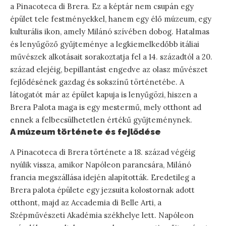
a Pinacoteca di Brera. Ez a képtár nem csupán egy
épület tele festményekkel, hanem egy élő múzeum, egy
kulturális ikon, amely Milánó szívében dobog. Hatalmas
és lenyűgöző gyűjteménye a legkiemelkedőbb itáliai
művészek alkotásait sorakoztatja fel a 14. századtól a 20.
század elejéig, bepillantást engedve az olasz művészet
fejlődésének gazdag és sokszínű történetébe. A
látogatót már az épület kapuja is lenyűgözi, hiszen a
Brera Palota maga is egy mestermű, mely otthont ad
ennek a felbecsülhetetlen értékű gyűjteménynek.
A múzeum története és fejlődése
A Pinacoteca di Brera története a 18. század végéig
nyúlik vissza, amikor Napóleon parancsára, Milánó
francia megszállása idején alapították. Eredetileg a
Brera palota épülete egy jezsuita kolostornak adott
otthont, majd az Accademia di Belle Arti, a
Szépművészeti Akadémia székhelye lett. Napóleon