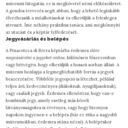
múzeumi látogatás, ez is megkövetel némi előkészületet.
A gondos tervezés segít abban, hogy a lehető leginkább
élvezhessük a műalkotásokat és elkerüljük a felesleges
stresszt. Íme néhány praktikus tanács, ami megkönnyíti
az utazást és a képtár felfedezését.
Jegyvásárlás és belépés
A Pinacoteca di Brera képtárba érdemes
előre
megvásárolni a jegyeket online
, különösen főszezonban
vagy hétvégén, hogy elkerüljük a hosszú sorban állást. A
múzeum honlapja a legmegbízhatóbb forrás a jegyek
beszerzésére. Többféle jegyopció is létezhet, például
teljes árú, kedvezményes (diákoknak, nyugdíjasoknak),
vagy családi jegyek. Érdemes ellenőrizni, hogy van-e
kombinált jegy, amely esetleg más közeli
látványosságokra is érvényes, vagy hogy bizonyos
napokon ingyenes-e a belépés (bár ez ritka a nagyobb
múzeumokban, érdemes utána nézni). A belépéskor