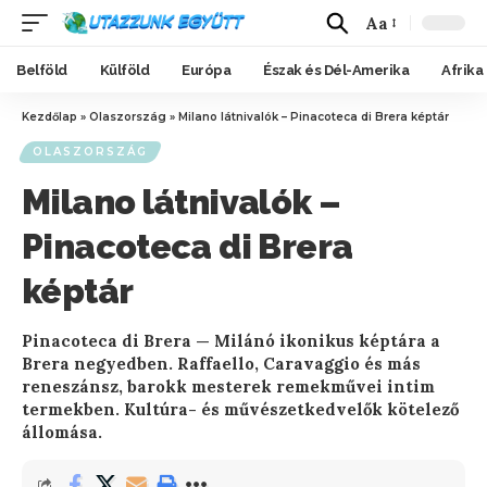
Aa
Belföld
Külföld
Európa
Észak és Dél-Amerika
Afrika
Kezdőlap
»
Olaszország
»
Milano látnivalók – Pinacoteca di Brera képtár
OLASZORSZÁG
Milano látnivalók –
Pinacoteca di Brera
képtár
Pinacoteca di Brera — Milánó ikonikus képtára a
Brera negyedben. Raffaello, Caravaggio és más
reneszánsz, barokk mesterek remekművei intim
termekben. Kultúra- és művészetkedvelők kötelező
állomása.