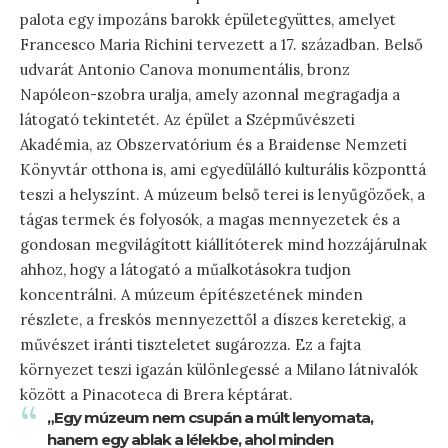
palota egy impozáns barokk épületegyüttes, amelyet
Francesco Maria Richini tervezett a 17. században. Belső
udvarát Antonio Canova monumentális, bronz
Napóleon-szobra uralja, amely azonnal megragadja a
látogató tekintetét. Az épület a Szépművészeti
Akadémia, az Obszervatórium és a Braidense Nemzeti
Könyvtár otthona is, ami egyedülálló kulturális központtá
teszi a helyszínt. A múzeum belső terei is lenyűgözőek, a
tágas termek és folyosók, a magas mennyezetek és a
gondosan megvilágított kiállítóterek mind hozzájárulnak
ahhoz, hogy a látogató a műalkotásokra tudjon
koncentrálni. A múzeum építészetének minden
részlete, a freskós mennyezettől a díszes keretekig, a
művészet iránti tiszteletet sugározza. Ez a fajta
környezet teszi igazán különlegessé a Milano látnivalók
között a Pinacoteca di Brera képtárat.
„Egy múzeum nem csupán a múlt lenyomata,
hanem egy ablak a lélekbe, ahol minden