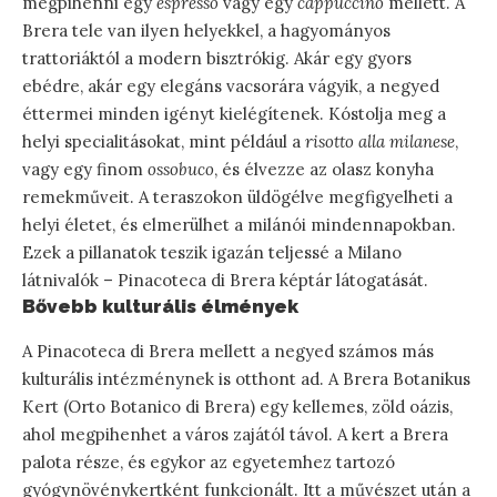
megpihenni egy
espresso
vagy egy
cappuccino
mellett. A
Brera tele van ilyen helyekkel, a hagyományos
trattoriáktól a modern bisztrókig. Akár egy gyors
ebédre, akár egy elegáns vacsorára vágyik, a negyed
éttermei minden igényt kielégítenek. Kóstolja meg a
helyi specialitásokat, mint például a
risotto alla milanese
,
vagy egy finom
ossobuco
, és élvezze az olasz konyha
remekműveit. A teraszokon üldögélve megfigyelheti a
helyi életet, és elmerülhet a milánói mindennapokban.
Ezek a pillanatok teszik igazán teljessé a Milano
látnivalók – Pinacoteca di Brera képtár látogatását.
Bővebb kulturális élmények
A Pinacoteca di Brera mellett a negyed számos más
kulturális intézménynek is otthont ad. A Brera Botanikus
Kert (Orto Botanico di Brera) egy kellemes, zöld oázis,
ahol megpihenhet a város zajától távol. A kert a Brera
palota része, és egykor az egyetemhez tartozó
gyógynövénykertként funkcionált. Itt a művészet után a