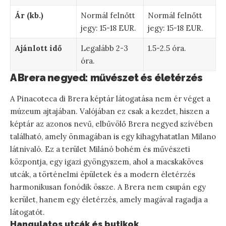
Ár (kb.)
Normál felnőtt
Normál felnőtt
jegy: 15-18 EUR.
jegy: 15-18 EUR.
Ajánlott idő
Legalább 2-3
1.5-2.5 óra.
óra.
A Brera negyed: művészet és életérzés
A Pinacoteca di Brera képtár látogatása nem ér véget a
múzeum ajtajában. Valójában ez csak a kezdet, hiszen a
képtár az azonos nevű, elbűvölő Brera negyed szívében
található, amely önmagában is egy kihagyhatatlan Milano
látnivaló. Ez a terület Milánó bohém és művészeti
központja, egy igazi gyöngyszem, ahol a macskaköves
utcák, a történelmi épületek és a modern életérzés
harmonikusan fonódik össze. A Brera nem csupán egy
kerület, hanem egy életérzés, amely magával ragadja a
látogatót.
Hangulatos utcák és butikok