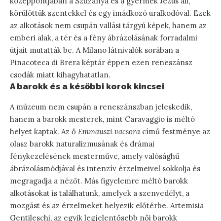
középpontjában a Szűzanya és a gyermek Jézus áll,
körülöttük szentekkel és egy imádkozó uralkodóval. Ezek
az alkotások nem csupán vallási tárgyú képek, hanem az
emberi alak, a tér és a fény ábrázolásának forradalmi
útjait mutatták be. A Milano látnivalók sorában a
Pinacoteca di Brera képtár éppen ezen reneszánsz
csodák miatt kihagyhatatlan.
A barokk és a későbbi korok kincsei
A múzeum nem csupán a reneszánszban jeleskedik,
hanem a barokk mesterek, mint Caravaggio is méltó
helyet kaptak. Az ő
Emmauszi vacsora
című festménye az
olasz barokk naturalizmusának és drámai
fénykezelésének mesterműve, amely valósághű
ábrázolásmódjával és intenzív érzelmeivel sokkolja és
megragadja a nézőt. Más figyelemre méltó barokk
alkotásokat is találhatunk, amelyek a szenvedélyt, a
mozgást és az érzelmeket helyezik előtérbe. Artemisia
Gentileschi, az egyik legjelentősebb női barokk