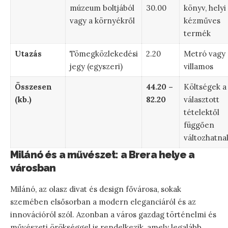
múzeum boltjából
30.00
könyv, helyi
vagy a környékről
kézműves
termék
Utazás
Tömegközlekedési
2.20
Metró vagy
jegy (egyszeri)
villamos
Összesen
44.20 –
Költségek a
(kb.)
82.20
választott
tételektől
függően
változhatna
Milánó és a művészet: a Brera helye a
városban
Milánó, az olasz divat és design fővárosa, sokak
szemében elsősorban a modern eleganciáról és az
innovációról szól. Azonban a város gazdag történelmi és
művészeti örökséggel is rendelkezik, amely legalább