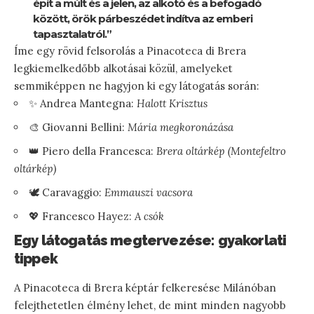
épít a múlt és a jelen, az alkotó és a befogadó
között, örök párbeszédet indítva az emberi
tapasztalatról.”
Íme egy rövid felsorolás a Pinacoteca di Brera
legkiemelkedőbb alkotásai közül, amelyeket
semmiképpen ne hagyjon ki egy látogatás során:
✨ Andrea Mantegna:
Halott Krisztus
🎨 Giovanni Bellini:
Mária megkoronázása
👑 Piero della Francesca:
Brera oltárkép (Montefeltro
oltárkép)
🕊️ Caravaggio:
Emmauszi vacsora
💖 Francesco Hayez:
A csók
Egy látogatás megtervezése: gyakorlati
tippek
A Pinacoteca di Brera képtár felkeresése Milánóban
felejthetetlen élmény lehet, de mint minden nagyobb