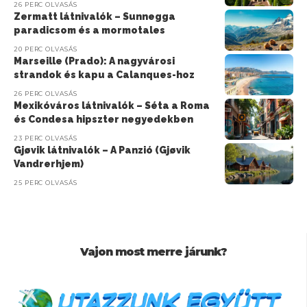
26 PERC OLVASÁS
Zermatt látnivalók – Sunnegga
paradicsom és a mormotales
20 PERC OLVASÁS
Marseille (Prado): A nagyvárosi
strandok és kapu a Calanques-hoz
26 PERC OLVASÁS
Mexikóváros látnivalók – Séta a Roma
és Condesa hipszter negyedekben
23 PERC OLVASÁS
Gjøvik látnivalók – A Panzió (Gjøvik
Vandrerhjem)
25 PERC OLVASÁS
Vajon most merre járunk?