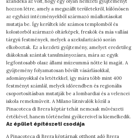
szándéka az volt, hogy egy olyan nemzeti gyűjteményt
hozzon létre, amely a megszállt területekről, különösen
az egyházi intézményekből származó műalkotásokat
mutatja be. Így kerültek ide számos templomból és
kolostorból származó oltárképek, freskók és más vallási
tárgyú festmények, melyek a szekularizáció során
elkoboztak. Ez a kezdeti gyűjtemény, amelyet eredetileg
diákoknak szántak tanulmányozásra, mára az egyik
legfontosabb olasz állami múzeummá nőtte ki magát. A
gyűjtemény folyamatosan bővült vásárlásokkal,
adományokkal és letétekkel, így mára több mint 400
festményt számlál, melyek időrendben és regionális
csoportosításban mutatják be a lombardiai és a velencei
iskola remekműveit. A Milano látnivalók közül a
Pinacoteca di Brera képtár tehát nemcsak művészeti
értékével, hanem történelmi gyökereivel is kiemelkedik.
Az épület építészeti csodája
A Pinacoteca di Brera képtárnak otthont adó Brera