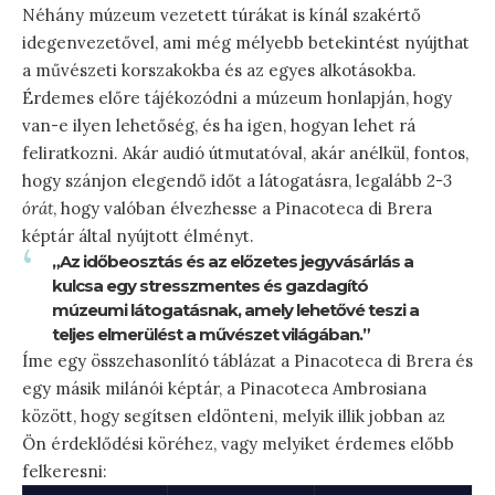
Néhány múzeum vezetett túrákat is kínál szakértő
idegenvezetővel, ami még mélyebb betekintést nyújthat
a művészeti korszakokba és az egyes alkotásokba.
Érdemes előre tájékozódni a múzeum honlapján, hogy
van-e ilyen lehetőség, és ha igen, hogyan lehet rá
feliratkozni. Akár audió útmutatóval, akár anélkül, fontos,
hogy szánjon elegendő időt a látogatásra, legalább
2-3
órát
, hogy valóban élvezhesse a Pinacoteca di Brera
képtár által nyújtott élményt.
„Az időbeosztás és az előzetes jegyvásárlás a
kulcsa egy stresszmentes és gazdagító
múzeumi látogatásnak, amely lehetővé teszi a
teljes elmerülést a művészet világában.”
Íme egy összehasonlító táblázat a Pinacoteca di Brera és
egy másik milánói képtár, a Pinacoteca Ambrosiana
között, hogy segítsen eldönteni, melyik illik jobban az
Ön érdeklődési köréhez, vagy melyiket érdemes előbb
felkeresni: