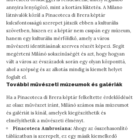
annyira lenyűgöző, mint a kortárs lüktetés. A Milano
látnivalók közül a Pinacoteca di Brera képtár
kulcsfontosságú szerepet játszik ebben a kulturális
szövetben, hiszen ez a képtár nem csupán egy múzeum,
hanem egy kulturális mérföldkő, amely a város
művészeti identitásának szerves részét képezi. Segít
megérteni Milánó sokszínűségét és azt, hogy hogyan
vált a város az évszázadok során egy olyan központtá,
ahol a szépség és az alkotás mindig is kiemelt helyet
foglalt el.
További művészeti múzeumok és galériák
Ha a Pinacoteca di Brera képtár felkeltette érdeklődését
az olasz művészet iránt, Milánó számos más múzeumot
és galériát is kínál, amelyek kiegészíthetik és
elmélyíthetik a művészeti élményt.
Pinacoteca Ambrosiana:
Ahogy az összehasonlító
táblázatban is szerepelt, ez egy másik kiemelkedő