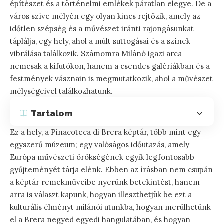
építészet és a történelmi emlékek páratlan elegye. De a
város szíve mélyén egy olyan kincs rejtőzik, amely az
időtlen szépség és a művészet iránti rajongásunkat
táplálja, egy hely, ahol a múlt suttogásai és a színek
vibrálása találkozik. Számomra Milánó igazi arca
nemcsak a kifutókon, hanem a csendes galériákban és a
festmények vásznain is megmutatkozik, ahol a művészet
mélységeivel találkozhatunk.
Tartalom
Ez a hely, a Pinacoteca di Brera képtár, több mint egy
egyszerű múzeum; egy valóságos időutazás, amely
Európa művészeti örökségének egyik legfontosabb
gyűjteményét tárja elénk. Ebben az írásban nem csupán
a képtár remekműveibe nyerünk betekintést, hanem
arra is választ kapunk, hogyan illeszthetjük be ezt a
kulturális élményt milánói utunkba, hogyan merülhetünk
el a Brera negyed egyedi hangulatában, és hogyan