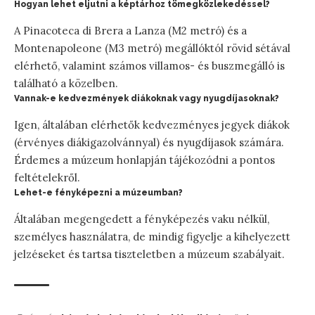
Hogyan lehet eljutni a képtárhoz tömegközlekedéssel?
A Pinacoteca di Brera a Lanza (M2 metró) és a
Montenapoleone (M3 metró) megállóktól rövid sétával
elérhető, valamint számos villamos- és buszmegálló is
található a közelben.
Vannak-e kedvezmények diákoknak vagy nyugdíjasoknak?
Igen, általában elérhetők kedvezményes jegyek diákok
(érvényes diákigazolvánnyal) és nyugdíjasok számára.
Érdemes a múzeum honlapján tájékozódni a pontos
feltételekről.
Lehet-e fényképezni a múzeumban?
Általában megengedett a fényképezés vaku nélkül,
személyes használatra, de mindig figyelje a kihelyezett
jelzéseket és tartsa tiszteletben a múzeum szabályait.