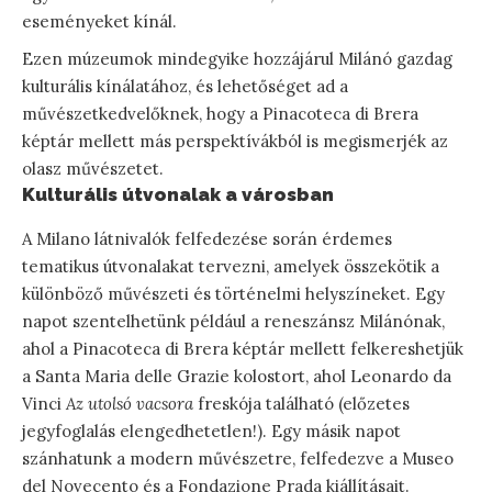
eseményeket kínál.
Ezen múzeumok mindegyike hozzájárul Milánó gazdag
kulturális kínálatához, és lehetőséget ad a
művészetkedvelőknek, hogy a Pinacoteca di Brera
képtár mellett más perspektívákból is megismerjék az
olasz művészetet.
Kulturális útvonalak a városban
A Milano látnivalók felfedezése során érdemes
tematikus útvonalakat tervezni, amelyek összekötik a
különböző művészeti és történelmi helyszíneket. Egy
napot szentelhetünk például a reneszánsz Milánónak,
ahol a Pinacoteca di Brera képtár mellett felkereshetjük
a Santa Maria delle Grazie kolostort, ahol Leonardo da
Vinci
Az utolsó vacsora
freskója található (előzetes
jegyfoglalás elengedhetetlen!). Egy másik napot
szánhatunk a modern művészetre, felfedezve a Museo
del Novecento és a Fondazione Prada kiállításait.