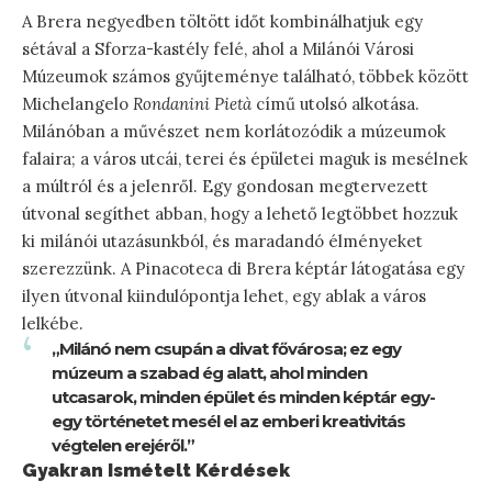
A Brera negyedben töltött időt kombinálhatjuk egy
sétával a Sforza-kastély felé, ahol a Milánói Városi
Múzeumok számos gyűjteménye található, többek között
Michelangelo
Rondanini Pietà
című utolsó alkotása.
Milánóban a művészet nem korlátozódik a múzeumok
falaira; a város utcái, terei és épületei maguk is mesélnek
a múltról és a jelenről. Egy gondosan megtervezett
útvonal segíthet abban, hogy a lehető legtöbbet hozzuk
ki milánói utazásunkból, és maradandó élményeket
szerezzünk. A Pinacoteca di Brera képtár látogatása egy
ilyen útvonal kiindulópontja lehet, egy ablak a város
lelkébe.
„Milánó nem csupán a divat fővárosa; ez egy
múzeum a szabad ég alatt, ahol minden
utcasarok, minden épület és minden képtár egy-
egy történetet mesél el az emberi kreativitás
végtelen erejéről.”
Gyakran Ismételt Kérdések