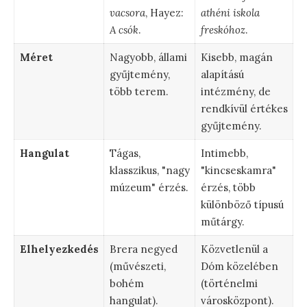
vacsora
, Hayez:
athéni iskola
A csók
.
freskóhoz
.
Méret
Nagyobb, állami
Kisebb, magán
gyűjtemény,
alapítású
több terem.
intézmény, de
rendkívül értékes
gyűjtemény.
Hangulat
Tágas,
Intimebb,
klasszikus, "nagy
"kincseskamra"
múzeum" érzés.
érzés, több
különböző típusú
műtárgy.
Elhelyezkedés
Brera negyed
Közvetlenül a
(művészeti,
Dóm közelében
bohém
(történelmi
hangulat).
városközpont).