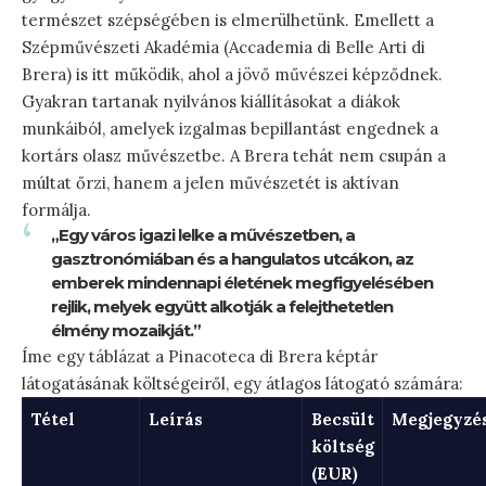
természet szépségében is elmerülhetünk. Emellett a
Szépművészeti Akadémia (Accademia di Belle Arti di
Brera) is itt működik, ahol a jövő művészei képződnek.
Gyakran tartanak nyilvános kiállításokat a diákok
munkáiból, amelyek izgalmas bepillantást engednek a
kortárs olasz művészetbe. A Brera tehát nem csupán a
múltat őrzi, hanem a jelen művészetét is aktívan
formálja.
„Egy város igazi lelke a művészetben, a
gasztronómiában és a hangulatos utcákon, az
emberek mindennapi életének megfigyelésében
rejlik, melyek együtt alkotják a felejthetetlen
élmény mozaikját.”
Íme egy táblázat a Pinacoteca di Brera képtár
látogatásának költségeiről, egy átlagos látogató számára:
Tétel
Leírás
Becsült
Megjegyzé
költség
(EUR)