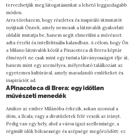
tervezhetjük meg látogatásunkat a lehető leggazdagabb
módon.
Arra törekszem, hogy részletes és inspiráló útmutatót
nyújtsak Önnek, amely nemcsak a látnivalók gyakorlati
oldalát mutatja be, hanem segít elmerülni a művészet
adta érzéki és intellektuális kalandban. A célom, hogy Ön
a Milano látnivalók közül a Pinacoteca di Brera képtár
élményét ne csak mint egy turista látványosságot élje át,
hanem mint egy személyes, mélyreható találkozást az
egyetemes kultúrával, amely maradandó emlékeket és
inspirációt ad.
A Pinacoteca di Brera: egy időtlen
művészeti menedék
Amikor az ember Milánóba érkezik, sokan azonnal a
dóm, a Scala, vagy a divatüzletek felé veszik az irányt.
Pedig van egy hely, ahol a város igazi szellemisége, a
régmúlt idők bölcsessége és szépsége megőrződött: ez