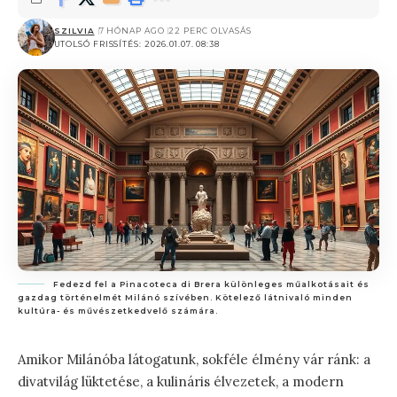
SZILVIA
7 HÓNAP AGO
22 PERC OLVASÁS
UTOLSÓ FRISSÍTÉS: 2026.01.07. 08:38
Fedezd fel a Pinacoteca di Brera különleges műalkotásait és
gazdag történelmét Milánó szívében. Kötelező látnivaló minden
kultúra- és művészetkedvelő számára.
Amikor Milánóba látogatunk, sokféle élmény vár ránk: a
divatvilág lüktetése, a kulináris élvezetek, a modern