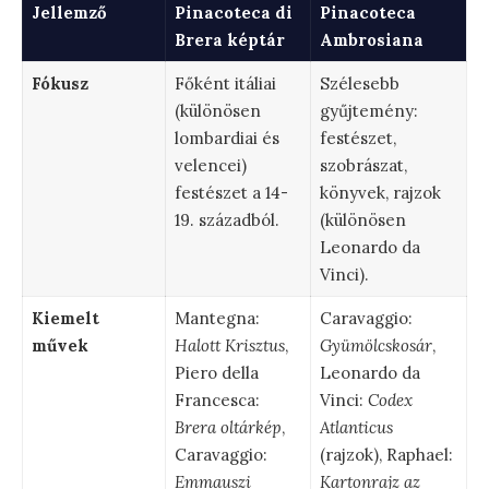
Jellemző
Pinacoteca di
Pinacoteca
Brera képtár
Ambrosiana
Fókusz
Főként itáliai
Szélesebb
(különösen
gyűjtemény:
lombardiai és
festészet,
velencei)
szobrászat,
festészet a 14-
könyvek, rajzok
19. századból.
(különösen
Leonardo da
Vinci).
Kiemelt
Mantegna:
Caravaggio:
művek
Halott Krisztus
,
Gyümölcskosár
,
Piero della
Leonardo da
Francesca:
Vinci:
Codex
Brera oltárkép
,
Atlanticus
Caravaggio:
(rajzok), Raphael:
Emmauszi
Kartonrajz az