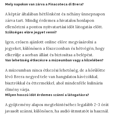
Mely napokon van zárva a Pinacoteca di Brera?
A képtár általában hétfőnként és néhány ünnepnapon
zárva tart. Mindig érdemes a hivatalos honlapon
ellenőrizni a pontos nyitvatartási időt látogatás előtt.
Szükséges előre jegyet venni?
Igen, erősen ajánlott online előre megvásárolni a
jegyeket, különösen a főszezonban és hétvégén, hogy
elkerülje a sorban állást és biztosítsa a belépést.
Van lehetőség étkezésre a múzeumban vagy a közelében?
A múzeumban nincs étkezési lehetőség, de a körülötte
lévő Brera negyed tele van hangulatos kávézókkal,
bisztrókkal és éttermekkel, ahol mindenféle kulináris
élmény várja.
Milyen hosszú időt érdemes szánni a látogatásra?
A gyűjtemény alapos megtekintéséhez legalább 2-3 órát
javasolt szánni, különösen, ha audió útmutatót is használ.