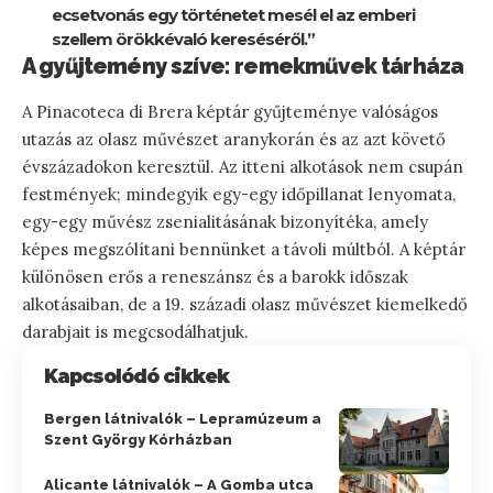
ecsetvonás egy történetet mesél el az emberi
szellem örökkévaló kereséséről.”
A gyűjtemény szíve: remekművek tárháza
A Pinacoteca di Brera képtár gyűjteménye valóságos
utazás az olasz művészet aranykorán és az azt követő
évszázadokon keresztül. Az itteni alkotások nem csupán
festmények; mindegyik egy-egy időpillanat lenyomata,
egy-egy művész zsenialitásának bizonyítéka, amely
képes megszólítani bennünket a távoli múltból. A képtár
különösen erős a reneszánsz és a barokk időszak
alkotásaiban, de a 19. századi olasz művészet kiemelkedő
darabjait is megcsodálhatjuk.
Kapcsolódó cikkek
Bergen látnivalók – Lepramúzeum a
Szent György Kórházban
Alicante látnivalók – A Gomba utca