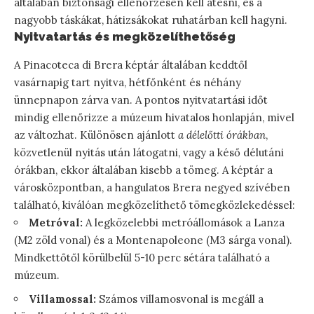
általában biztonsági ellenőrzésen kell átesni, és a
nagyobb táskákat, hátizsákokat ruhatárban kell hagyni.
Nyitvatartás és megközelíthetőség
A Pinacoteca di Brera képtár általában keddtől
vasárnapig tart nyitva, hétfőnként és néhány
ünnepnapon zárva van. A pontos nyitvatartási időt
mindig ellenőrizze a múzeum hivatalos honlapján, mivel
az változhat. Különösen ajánlott
a délelőtti órákban
,
közvetlenül nyitás után látogatni, vagy a késő délutáni
órákban, ekkor általában kisebb a tömeg. A képtár a
városközpontban, a hangulatos Brera negyed szívében
található, kiválóan megközelíthető tömegközlekedéssel:
Metróval:
A legközelebbi metróállomások a Lanza
(M2 zöld vonal) és a Montenapoleone (M3 sárga vonal).
Mindkettőtől körülbelül 5-10 perc sétára található a
múzeum.
Villamossal:
Számos villamosvonal is megáll a