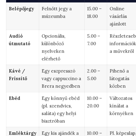
Belépőjegy
Felnőtt jegy a
15.00 –
Online
múzeumba
18.00
vásárlás
ajánlott
Audió
Opcionális,
5.00 –
Részletese
útmutató
különböző
7.00
információk
nyelveken
a művekről
elérhető
Kávé /
Egy eszpresszó
2.00 –
Pihenő a
Frissítő
vagy cappuccino a
5.00
látogatás
Brera negyedben
közben
Ebéd
Egy könnyű ebéd
10.00 –
Változatos
(pl. szendvics,
20.00
kínálat a
saláta) egy helyi
környéken
bisztróban
Emléktárgy
Egy kis ajándék a
10.00 –
Pl. képeslap