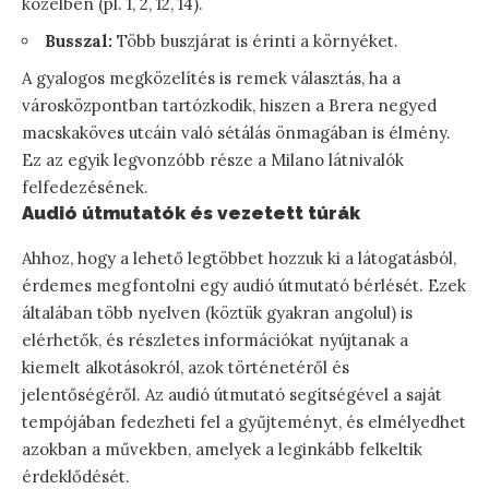
közelben (pl. 1, 2, 12, 14).
Busszal:
Több buszjárat is érinti a környéket.
A gyalogos megközelítés is remek választás, ha a
városközpontban tartózkodik, hiszen a Brera negyed
macskaköves utcáin való sétálás önmagában is élmény.
Ez az egyik legvonzóbb része a Milano látnivalók
felfedezésének.
Audió útmutatók és vezetett túrák
Ahhoz, hogy a lehető legtöbbet hozzuk ki a látogatásból,
érdemes megfontolni egy audió útmutató bérlését. Ezek
általában több nyelven (köztük gyakran angolul) is
elérhetők, és részletes információkat nyújtanak a
kiemelt alkotásokról, azok történetéről és
jelentőségéről. Az audió útmutató segítségével a saját
tempójában fedezheti fel a gyűjteményt, és elmélyedhet
azokban a művekben, amelyek a leginkább felkeltik
érdeklődését.