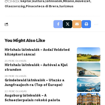
CÍMKÉK
képtár
kultúra
látnivalók
Milánó
művészet
Olaszország
Pinacoteca di Brera
turizmus
You Might Also Like
Hirtshals látnivalók – Asdal Voldsted
középkori sáncai
25 PERC OLVASÁS
Hirtshals látnivalók – Autóval a Kjul
strandon
28 PERC OLVASÁS
Grindelwald látnivalók – Utazás a
Jungfraujoch-ra (Top of Europe)
22 PERC OLVASÁS
Augsburg látnivalók – A
Schaezlerpalais rokokó palota