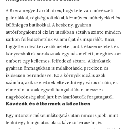
A Brera negyed arról híres, hogy tele van művészeti
galériákkal, régiségboltokkal, kézműves műhelyekkel és
különleges butikokkal. A keskeny, gyakran
autósforgalomtól elzárt utcákban sétálva szinte minden
sarkon felfedezhetünk valami újat és inspirálót. Kicsi,
független divattervezők üzletei, antik ékszerüzletek és
könyvesboltok sorakoznak egymás mellett, meghívva az
embert egy kellemes, felfedező sétára. A kirakatok
gyakran önmagukban is műalkotások, precízen és
ízlésesen berendezve. Ez a környék ideális azok
számára, akik szeretnek eltévedni egy város utcáin, és
elmerülni annak egyedi hangulatában, messze a
nagyközönség által járt bevásárlóutcák forgatagától.
Kávézók és éttermek a közelben
Egy intenzív múzeumlátogatás után nincs is jobb, mint
leülni egy hangulatos olasz kávézó teraszán, és