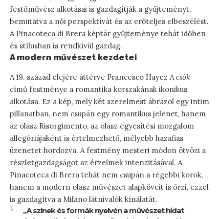
festőművész alkotásai is gazdagítják a gyűjteményt,
bemutatva a női perspektívát és az erőteljes elbeszélést.
A Pinacoteca di Brera képtár gyűjteménye tehát időben
és stílusban is rendkívül gazdag.
A modern művészet kezdetei
A 19. század elejére áttérve Francesco Hayez
A csók
című festménye a romantika korszakának ikonikus
alkotása. Ez a kép, mely két szerelmest ábrázol egy intim
pillanatban, nem csupán egy romantikus jelenet, hanem
az olasz Risorgimento, az olasz egyesítési mozgalom
allegóriájaként is értelmezhető, mélyebb hazafias
üzenetet hordozva. A festmény mesteri módon ötvözi a
részletgazdagságot az érzelmek intenzitásával. A
Pinacoteca di Brera tehát nem csupán a régebbi korok,
hanem a modern olasz művészet alapköveit is őrzi, ezzel
is gazdagítva a Milano látnivalók kínálatát.
„A színek és formák nyelvén a művészet hidat