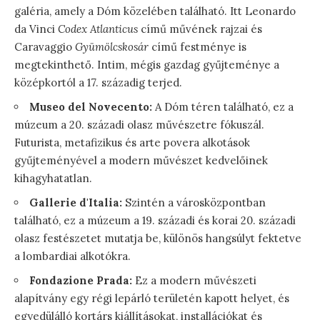
galéria, amely a Dóm közelében található. Itt Leonardo
da Vinci
Codex Atlanticus
című művének rajzai és
Caravaggio
Gyümölcskosár
című festménye is
megtekinthető. Intim, mégis gazdag gyűjteménye a
középkortól a 17. századig terjed.
Museo del Novecento:
A Dóm téren található, ez a
múzeum a 20. századi olasz művészetre fókuszál.
Futurista, metafizikus és arte povera alkotások
gyűjteményével a modern művészet kedvelőinek
kihagyhatatlan.
Gallerie d'Italia:
Szintén a városközpontban
található, ez a múzeum a 19. századi és korai 20. századi
olasz festészetet mutatja be, különös hangsúlyt fektetve
a lombardiai alkotókra.
Fondazione Prada:
Ez a modern művészeti
alapítvány egy régi lepárló területén kapott helyet, és
egyedülálló kortárs kiállításokat, installációkat és