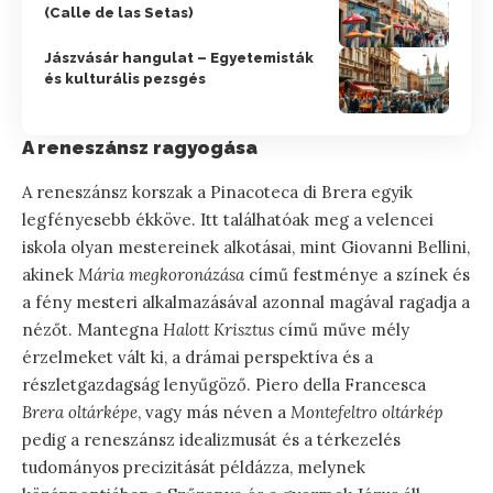
(Calle de las Setas)
Jászvásár hangulat – Egyetemisták
és kulturális pezsgés
A reneszánsz ragyogása
A reneszánsz korszak a Pinacoteca di Brera egyik
legfényesebb ékköve. Itt találhatóak meg a velencei
iskola olyan mestereinek alkotásai, mint Giovanni Bellini,
akinek
Mária megkoronázása
című festménye a színek és
a fény mesteri alkalmazásával azonnal magával ragadja a
nézőt. Mantegna
Halott Krisztus
című műve mély
érzelmeket vált ki, a drámai perspektíva és a
részletgazdagság lenyűgöző. Piero della Francesca
Brera oltárképe
, vagy más néven a
Montefeltro oltárkép
pedig a reneszánsz idealizmusát és a térkezelés
tudományos precizitását példázza, melynek