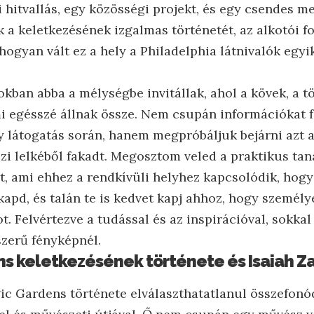
hitvallás, egy közösségi projekt, és egy csendes me
 a keletkezésének izgalmas történetét, az alkotói 
is, hogyan vált ez a hely a Philadelphia látnivalók eg
okban abba a mélységbe invitállak, ahol a kövek, a t
 egésszé állnak össze. Nem csupán információkat fo
y látogatás során, hanem megpróbáljuk bejárni azt a
i lelkéből fakadt. Megosztom veled a praktikus taná
t, ami ehhez a rendkívüli helyhez kapcsolódik, hogy
kapd, és talán te is kedvet kapj ahhoz, hogy személy
ot. Felvértezve a tudással és az inspirációval, sokkal
zerű fényképnél.
s keletkezésének története és Isaiah Za
ic Gardens története elválaszthatatlanul összefonód