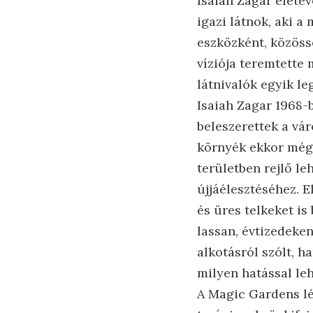
Isaiah Zagar életé
igazi látnok, aki 
eszközként, közöss
víziója teremtette
látnivalók egyik l
Isaiah Zagar 1968-b
beleszerettek a vár
környék ekkor még 
területben rejlő le
újjáélesztéséhez. E
és üres telkeket is
lassan, évtizedeke
alkotásról szólt, h
milyen hatással le
A Magic Gardens lé