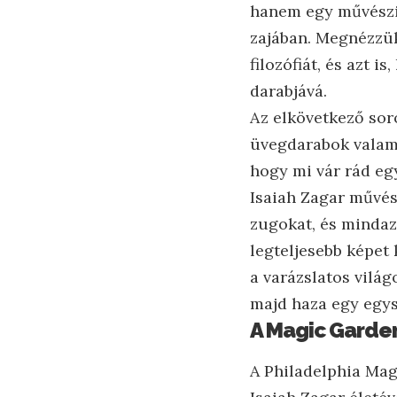
hanem egy művészi 
zajában. Megnézzük
filozófiát, és azt 
darabjává.
Az elkövetkező sor
üvegdarabok valami
hogy mi vár rád eg
Isaiah Zagar művész
zugokat, és mindaz
legteljesebb képet 
a varázslatos világ
majd haza egy egys
A Magic Garden
A Philadelphia Mag