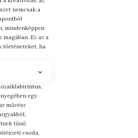
a kreativitás, az
észet nemcsak a
empontból
em, mindenképpen
z magában. Ez az a
 történeteket, ha
ozaiklabirintus,
Lényegében egy
gar művész
árgyakból,
étnek tűnő
ítészeti csoda,