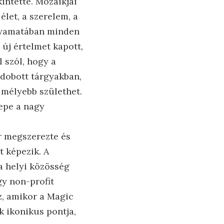
intette. Mozaikjai
élet, a szerelem, a
folyamatában minden
 új értelmet kapott,
 szól, hogy a
ldobott tárgyakban,
 mélyebb születhet.
epe a nagy
r megszerezte és
t képezik. A
 a helyi közösség
y non-profit
az, amikor a Magic
k ikonikus pontja,