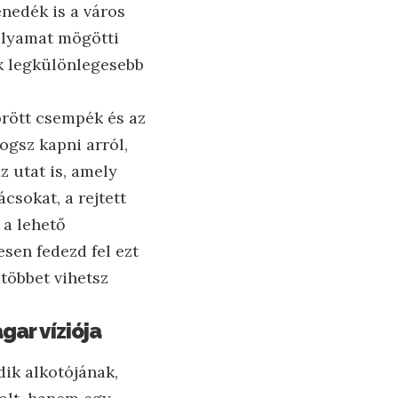
nedék is a város
folyamat mögötti
yik legkülönlegesebb
örött csempék és az
gsz kapni arról,
z utat is, amely
csokat, a rejtett
 a lehető
esen fedezd fel ezt
 többet vihetsz
gar víziója
ik alkotójának,