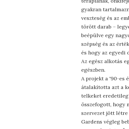
terápianak, önkifej
gyakran tartalmazna
veszteség és az em
törött darab – legy
beépülve egy nagyo
szépség és az érté
és hogy az egyedi 
Az egész alkotás e
egészben.
A projekt a '90-es
átalakította azt a 
telkeket eredetileg
összefogott, hogy 
szervezet jött létr
Gardens végleg beb