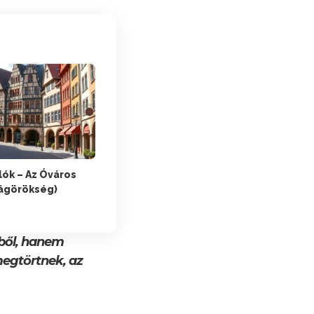
lók – Az Óváros
ágörökség)
iből, hanem
megtörtnek, az