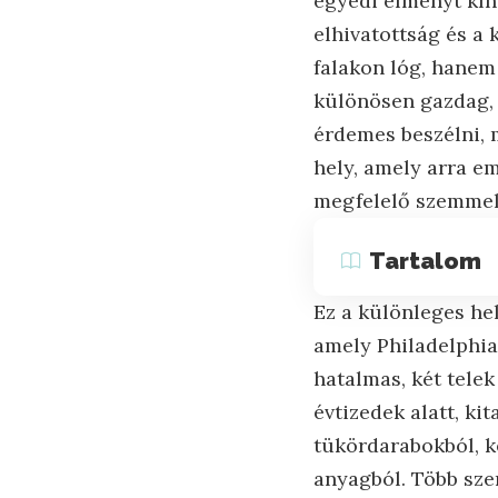
egyedi élményt kín
elhivatottság és a
falakon lóg, hanem
különösen gazdag,
érdemes beszélni, 
hely, amely arra e
megfelelő szemmel
Tartalom
Ez a különleges he
amely Philadelphia
hatalmas, két telek
évtizedek alatt, ki
tükördarabokból, k
anyagból. Több sze