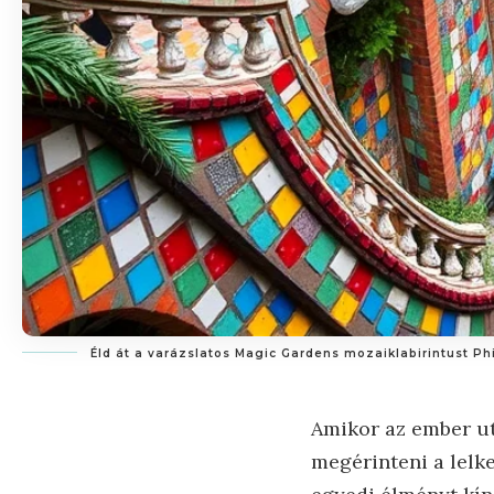
Éld át a varázslatos Magic Gardens mozaiklabirintust Ph
Amikor az ember ut
megérinteni a lelk