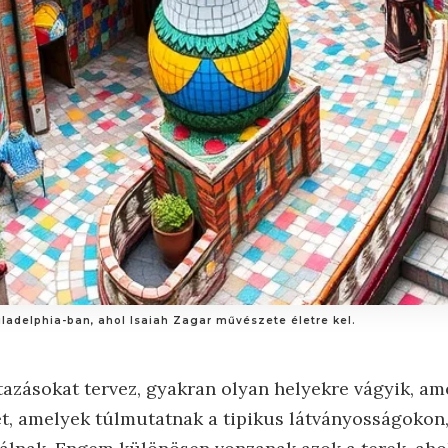
iladelphia-ban, ahol Isaiah Zagar művészete életre kel.
azásokat tervez, gyakran olyan helyekre vágyik, a
et, amelyek túlmutatnak a tipikus látványosságokon