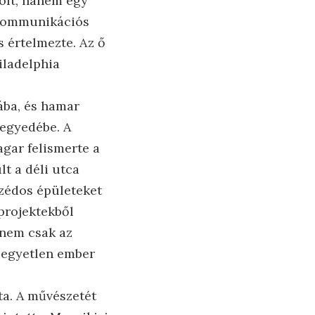
volt, hanem egy
 kommunikációs
s értelmezte. Az ő
iladelphia
iába, és hamar
negyedébe. A
agar felismerte a
lt a déli utca
szédos épületeket
 projektekből
 nem csak az
y egyetlen ember
ta. A művészetét