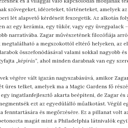
ezésnek és a világgal való kapcsolódás módjának tek
k szövegeket, idézeteket, történeteket, amelyek az 
beri lét alapvető kérdéseit feszegetik. Az alkotás 
en az egy kerámia, egy tükör, vagy egy üvegpalack –
bb narratívába. Zagar művészetének filozófiája arról
k megtalálható a megszokottól eltérő helyeken, az e
darabok összefonódásával valami sokkal nagyobb és
gyfajta
„képírás”
, ahol minden darabnak van egy szer
 évek végére vált igazán nagyszabásúvá, amikor Zaga
két üres telket, amelyek ma a Magic Gardens fő részé
 egy ingatlanfejlesztő akarta beépíteni, de Zagar és
megmentsék ezt az egyedülálló műalkotást. Végül eg
e a fenntartására és megőrzésére. Ez a pillanat volt 
etonozta magát mint a Philadelphia látnivalók egyi