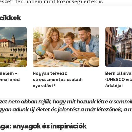
zeti tér, hanem mint közösségi érték is.
cikkek
nelem –
Hogyan tervezz
Bern látniva
ómai erőd
stresszmentes családi
(UNESCO vil
nyaralást?
árkádjai
zet nem abban rejlik, hogy mit hozunk létre a semm
yan adunk új életet és jelentést a már létezőnek, a 
ága: anyagok és inspirációk