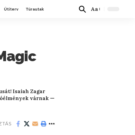
Aa
Útiterv
Túrautak
 Magic
usát! Isaiah Zagar
otóélmények várnak —
ZTÁS