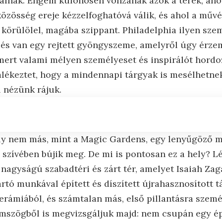
álnak. Engem különösen vonzanak azok a terek, ahol 
 közösség ereje kézzelfoghatóvá válik, és ahol a műv
 körülölel, magába szippant. Philadelphia ilyen sz
 és van egy rejtett gyöngyszeme, amelyről úgy érz
mert valami mélyen személyeset és inspirálót hordo
mlékeztet, hogy a mindennapi tárgyak is mesélhetnek
 nézünk rájuk.
ly nem más, mint a Magic Gardens, egy lenyűgöző m
 szívében bújik meg. De mi is pontosan ez a hely? 
 nagyságú szabadtéri és zárt tér, amelyet Isaiah Za
tartó munkával épített és díszített újrahasznosított t
erámiából, és számtalan más, első pillantásra szem
mszögből is megvizsgáljuk majd: nem csupán egy ép