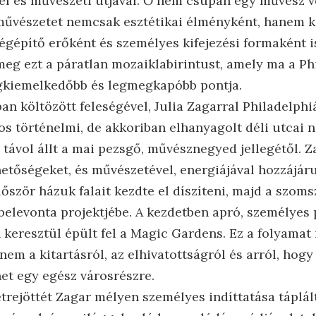
vel és művészeti útjával. Ő nem csupán egy művész 
a művészetet nemcsak esztétikai élményként, hanem
égépítő erőként és személyes kifejezési formaként i
 meg ezt a páratlan mozaiklabirintust, amely ma a Ph
egkiemelkedőbb és legmegkapóbb pontja.
an költözött feleségével, Julia Zagarral Philadelph
os történelmi, de akkoriban elhanyagolt déli utcai 
távol állt a mai pezsgő, művésznegyed jellegétől. Z
hetőségeket, és művészetével, energiájával hozzájáru
lőször házuk falait kezdte el díszíteni, majd a szom
 belevonta projektjébe. A kezdetben apró, személyes
n keresztül épült fel a Magic Gardens. Ez a folyamat
anem a kitartásról, az elhivatottságról és arról, hog
het egy egész városrészre.
trejöttét Zagar mélyen személyes indíttatása táplál