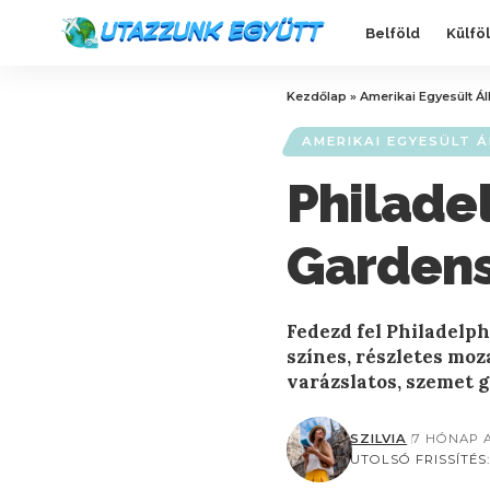
Belföld
Külfö
Kezdőlap
»
Amerikai Egyesült Á
AMERIKAI EGYESÜLT 
Philadel
Gardens
Fedezd fel Philadelph
színes, részletes mo
varázslatos, szemet 
SZILVIA
7 HÓNAP 
UTOLSÓ FRISSÍTÉS: 2