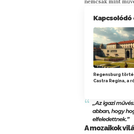
nemcsak mint művés
Kapcsolódó 
Regensburg törté
Castra Regina, a r
„Az igazi művés
abban, hogy hog
elfeledettnek.”
A mozaikok vil