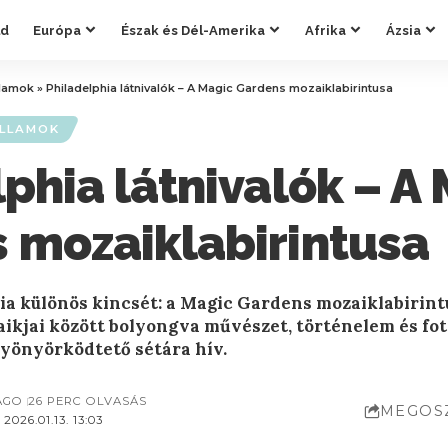
ld
Európa
Észak és Dél-Amerika
Afrika
Ázsia
llamok
»
Philadelphia látnivalók – A Magic Gardens mozaiklabirintusa
ÁLLAMOK
phia látnivalók – A
 mozaiklabirintusa
ia különös kincsét: a Magic Gardens mozaiklabirint
zaikjai között bolyongva művészet, történelem és f
gyönyörködtető sétára hív.
AGO
26 PERC OLVASÁS
MEGOS
026.01.13. 13:03