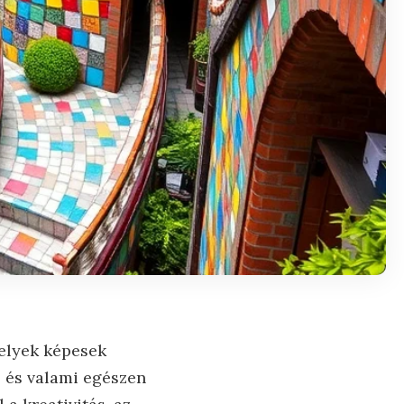
melyek képesek
, és valami egészen