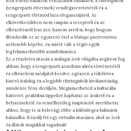
szól a helyi halászok évszázados tudásáról, a chiringuitók
(tengerparti éttermek) vendégszeretetéről és a
tengerparti életmód laza eleganciájáról. Az
elkövetkezőkben nem csupán a receptről és az
elkészítésről lesz szó, hanem arról is, hogy hogyan
illeszkedik ez az egyszerű étel a
Málaga gasztronómia
szélesebb képébe, és miért vált a régió egyik
legfelismerhetőbb szimbólumává.
Ez a részletes utazás a málagai ízek világába segíteni fog
abban, hogy a tengerparti szardínia sütés történetétől
és elkészítési módjától kezdve, egészen a tökéletes
kísérő italokig és a legjobb chiringuitók kiválasztásáig,
mindenre fény derüljön. Megismerheted a kulturális
hátteret, praktikus tippeket kaphatsz az árakról és a
helyszínekről, és remélhetőleg inspirációt meríthetsz
ahhoz, hogy te is belevágj ebbe a különleges kulináris
kalandba. Készülj fel egy virtuális utazásra, ahol az ízek
és illatok magukkal ragadnak!