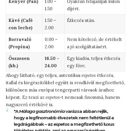
Kenyér (Pan)
1.00 –
Gyakran felajánlják külön
1.50
díjért.
Kávé (Café
1.50 –
Étkezés után.
con leche)
2.00
Borravaló
0.00 –
Nem kötelező, de értékelt
(Propina)
2.00
a jó szolgáltatásért.
Összesen
16.50 –
Egy kiadós, teljes étkezés
(kb.)
24.00
egy főre.
Ahogy látható, egy teljes, autentikus
espetos
étkezés,
itallal és kiegészítőkkel együtt is rendkívül megfizethető,
különösen más európai tengerparti városok áraihoz
képest. Ez teszi az
espetos
-t nemcsak finommá, hanem
nagyszerű értékűvé is.
"A
Málaga gasztronómia
varázsa abban rejlik,
hogy a legfinomabb élvezetek nem feltétlenül a
legdrágábbak – az
espetos
a megfizethető luxus
tökéletes példája, ami az egyszerűségében