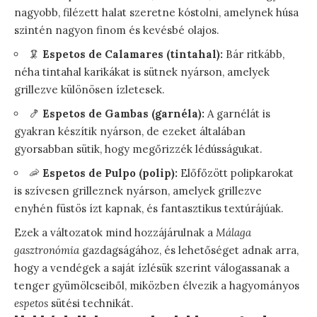
nagyobb, filézett halat szeretne kóstolni, amelynek húsa
szintén nagyon finom és kevésbé olajos.
🦑
Espetos de Calamares (tintahal):
Bár ritkább,
néha tintahal karikákat is sütnek nyárson, amelyek
grillezve különösen ízletesek.
🍤
Espetos de Gambas (garnéla):
A garnélát is
gyakran készítik nyárson, de ezeket általában
gyorsabban sütik, hogy megőrizzék lédússágukat.
🦐
Espetos de Pulpo (polip):
Előfőzött polipkarokat
is szívesen grilleznek nyárson, amelyek grillezve
enyhén füstös ízt kapnak, és fantasztikus textúrájúak.
Ezek a változatok mind hozzájárulnak a
Málaga
gasztronómia
gazdagságához, és lehetőséget adnak arra,
hogy a vendégek a saját ízlésük szerint válogassanak a
tenger gyümölcseiből, miközben élvezik a hagyományos
espetos
sütési technikát.