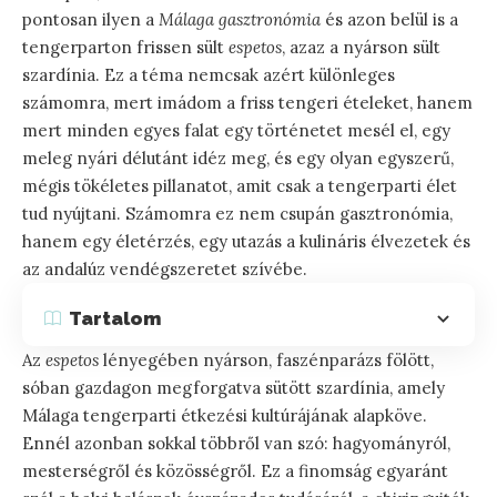
pontosan ilyen a
Málaga gasztronómia
és azon belül is a
tengerparton frissen sült
espetos
, azaz a nyárson sült
szardínia. Ez a téma nemcsak azért különleges
számomra, mert imádom a friss tengeri ételeket, hanem
mert minden egyes falat egy történetet mesél el, egy
meleg nyári délutánt idéz meg, és egy olyan egyszerű,
mégis tökéletes pillanatot, amit csak a tengerparti élet
tud nyújtani. Számomra ez nem csupán gasztronómia,
hanem egy életérzés, egy utazás a kulináris élvezetek és
az andalúz vendégszeretet szívébe.
Tartalom
Az
espetos
lényegében nyárson, faszénparázs fölött,
sóban gazdagon megforgatva sütött szardínia, amely
Málaga tengerparti étkezési kultúrájának alapköve.
Ennél azonban sokkal többről van szó: hagyományról,
mesterségről és közösségről. Ez a finomság egyaránt