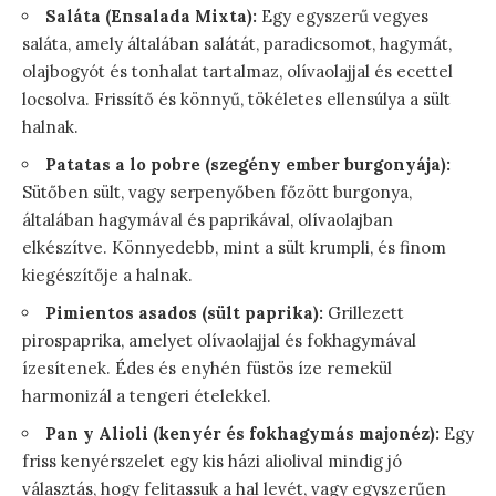
Saláta (Ensalada Mixta):
Egy egyszerű vegyes
saláta, amely általában salátát, paradicsomot, hagymát,
olajbogyót és tonhalat tartalmaz, olívaolajjal és ecettel
locsolva. Frissítő és könnyű, tökéletes ellensúlya a sült
halnak.
Patatas a lo pobre (szegény ember burgonyája):
Sütőben sült, vagy serpenyőben főzött burgonya,
általában hagymával és paprikával, olívaolajban
elkészítve. Könnyedebb, mint a sült krumpli, és finom
kiegészítője a halnak.
Pimientos asados (sült paprika):
Grillezett
pirospaprika, amelyet olívaolajjal és fokhagymával
ízesítenek. Édes és enyhén füstös íze remekül
harmonizál a tengeri ételekkel.
Pan y Alioli (kenyér és fokhagymás majonéz):
Egy
friss kenyérszelet egy kis házi aliolival mindig jó
választás, hogy felitassuk a hal levét, vagy egyszerűen