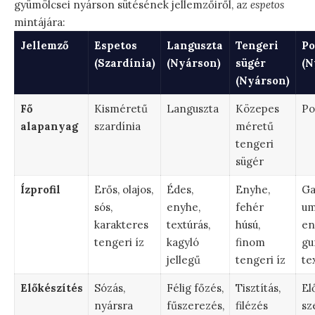
gyümölcsei nyárson sütésének jellemzőiről, az
espetos
mintájára:
Jellemző
Espetos
Languszta
Tengeri
Po
(Szardínia)
(Nyárson)
sügér
(N
(Nyárson)
Fő
Kisméretű
Languszta
Közepes
Po
alapanyag
szardínia
méretű
tengeri
sügér
Ízprofil
Erős, olajos,
Édes,
Enyhe,
Ga
sós,
enyhe,
fehér
um
karakteres
textúrás,
húsú,
en
tengeri íz
kagyló
finom
gu
jellegű
tengeri íz
te
Előkészítés
Sózás,
Félig főzés,
Tisztítás,
El
nyársra
fűszerezés,
filézés
sz