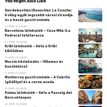
You Might Also Like
San Sebastián (Donostia): La Concha:
A világ egyik legszebb városi strandja
és a baszk gasztronómia
23 PERC OLVASÁS
Barcelona látnivalók – Casa Milà (La
Pedrera) tetőterasza
22 PERC OLVASÁS
Kribi látnivalók – Séta a Kribi
kikötőben
35 PERC OLVASÁS
Murcia közlekedés – Villamos és
buszhálózat
17 PERC OLVASÁS
Monterrey gasztronómia – A Cabrito
(gödölye) és a carne asada
33 PERC OLVASÁS
Palma látnivalók – Séta a Passeig del
Born sétányon
24 PERC OLVASÁS