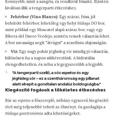
Könnyebb, mint a sangria, és rendkívül frissítő. Szintén
kiválóan illik a tengerparti étkezéshez.
Fehérbor (Vino Blanco):
Egy száraz, friss, jól
behűtött fehérbor, lehetőleg egy helyi
Málaga DO
bor,
mint például egy Moscatel alapú száraz bor, vagy egy
Ribera del Duero Verdejo, szintén remek választás lehet.
A bor savassága segít "átvágni" a szardínia olajosságán.
Víz:
Egy nagy pohár jéghideg víz mindig jó választás,
különösen ha a napon sütkéreztünk. A hidratálás
elengedhetetlen, és néha a legegyszerűbb a legjobb.
"A tengerparti szellő, a sós
espetos
és egy
jéghideg sör – ez a szentháromság egy pillanat
alatt elrepít a gondtalan andalúz boldogságba."
Kiegészítő fogások a tökéletes étkezéshez
Bár az
espetos
a főszereplő, néhány egyszerű kiegészítő
étel még teljesebbé teheti az élményt, és gazdagítja a
Málaga gasztronómia
adta lehetőségeket.