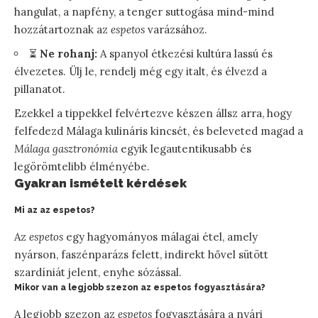
hangulat, a napfény, a tenger suttogása mind-mind
hozzátartoznak az
espetos
varázsához.
⏳
Ne rohanj:
A spanyol étkezési kultúra lassú és
élvezetes. Ülj le, rendelj még egy italt, és élvezd a
pillanatot.
Ezekkel a tippekkel felvértezve készen állsz arra, hogy
felfedezd Málaga kulináris kincsét, és beleveted magad a
Málaga gasztronómia
egyik legautentikusabb és
legörömtelibb élményébe.
Gyakran ismételt kérdések
Mi az az espetos?
Az
espetos
egy hagyományos málagai étel, amely
nyárson, faszénparázs felett, indirekt hővel sütött
szardíniát jelent, enyhe sózással.
Mikor van a legjobb szezon az espetos fogyasztására?
A legjobb szezon az
espetos
fogyasztására a nyári