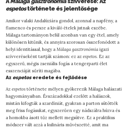
A
Málaga gasztronómia
szívverése: Az
espetos
története és jelentősége
Amikor valaki Andalúziára gondol, azonnal a napfény, a
flamenco és persze a kiváló ételek jutnak eszébe.
Málaga tartományon belül azonban van egy étel, amely
különösen kitűnik, és annyira szorosan összefonódott a
helyi identitással, hogy a
Málaga gasztronómia
igazi
szívveréseként tartják számon: ez az
espetos
. Ez az
egyszerű, mégis zseniális fogás a tengerparti élet
esszenciáját sűríti magába.
Az
espetos
eredete és fejlődése
Az
espetos
története mélyen gyökerezik Málaga halászati
hagyományaiban. Évszázadokkal ezelőtt a halászok,
miután kifogták a szardíniát, gyakran a parton sütötték
meg friss fogásukat, egyszerűen egy nádszálra húzva és
a homokba ásott tűz mellett megsütve. Ez a praktikus
módszer vált azzá a kulináris művészetté, amit ma