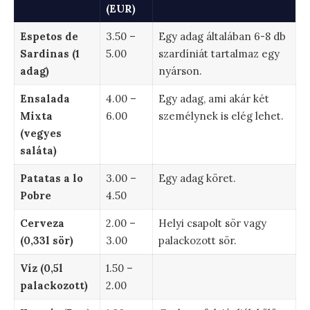
(EUR)
Espetos de
3.50 –
Egy adag általában 6-8 db
Sardinas (1
5.00
szardíniát tartalmaz egy
adag)
nyárson.
Ensalada
4.00 –
Egy adag, ami akár két
Mixta
6.00
személynek is elég lehet.
(vegyes
saláta)
Patatas a lo
3.00 –
Egy adag köret.
Pobre
4.50
Cerveza
2.00 –
Helyi csapolt sör vagy
(0,33l sör)
3.00
palackozott sör.
Víz (0,5l
1.50 –
palackozott)
2.00