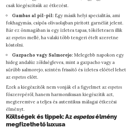
csak kiegészítsük az étkezést.
Gambas al pil-pil:
Egy másik helyi specialitás, ami
fokhagymás, csípős olívaolajban pirított garnélát jelent.
Bár ez önmagában is egy ízletes tapas, tökéletesen illik
az
espetos
mellé, ha valaki több tengeri ételt szeretne
kóstolni.
Gazpacho vagy Salmorejo:
Melegebb napokon egy
hideg andalúz zöldségleves, mint a gazpacho vagy a
sűrűbb salmorejo, szintén frissítő és ízletes előétel lehet
az
espetos
előtt.
Ezek a kiegészítők nem vonják el a figyelmet az
espetos
főszerepéről, hanem harmonikusan kiegészítik azt,
megteremtve a teljes és autentikus málagai étkezési
élményt.
Költségek és tippek: Az
espetos
élmény
megfizethető luxusa