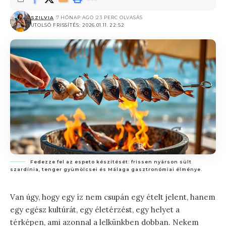
SZILVIA
7 HÓNAP AGO
23 PERC OLVASÁS
UTOLSÓ FRISSÍTÉS: 2026.01.11. 22:52
Fedezze fel az espeto készítését: frissen nyárson sült
szardínia, tenger gyümölcsei és Málaga gasztronómiai élménye.
Van úgy, hogy egy íz nem csupán egy ételt jelent, hanem
egy egész kultúrát, egy életérzést, egy helyet a
térképen, ami azonnal a lelkünkben dobban. Nekem