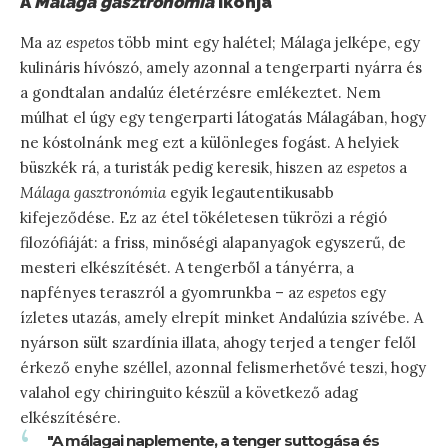
A
Málaga gasztronómia
ikonja
Ma az
espetos
több mint egy halétel; Málaga jelképe, egy
kulináris hívószó, amely azonnal a tengerparti nyárra és
a gondtalan andalúz életérzésre emlékeztet. Nem
múlhat el úgy egy tengerparti látogatás Málagában, hogy
ne kóstolnánk meg ezt a különleges fogást. A helyiek
büszkék rá, a turisták pedig keresik, hiszen az
espetos
a
Málaga gasztronómia
egyik legautentikusabb
kifejeződése. Ez az étel tökéletesen tükrözi a régió
filozófiáját: a friss, minőségi alapanyagok egyszerű, de
mesteri elkészítését. A tengerből a tányérra, a
napfényes teraszról a gyomrunkba – az
espetos
egy
ízletes utazás, amely elrepít minket Andalúzia szívébe. A
nyárson sült szardínia illata, ahogy terjed a tenger felől
érkező enyhe széllel, azonnal felismerhetővé teszi, hogy
valahol egy chiringuito készül a következő adag
elkészítésére.
"A málagai naplemente, a tenger suttogása és