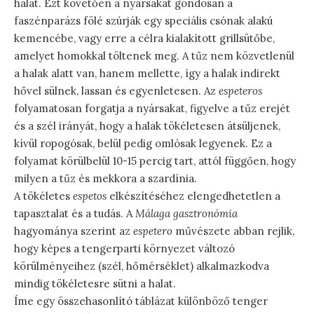
halat. Ezt követően a nyársakat gondosan a
faszénparázs fölé szúrják egy speciális csónak alakú
kemencébe, vagy erre a célra kialakított grillsütőbe,
amelyet homokkal töltenek meg. A tűz nem közvetlenül
a halak alatt van, hanem mellette, így a halak indirekt
hővel sülnek, lassan és egyenletesen. Az
espeteros
folyamatosan forgatja a nyársakat, figyelve a tűz erejét
és a szél irányát, hogy a halak tökéletesen átsüljenek,
kívül ropogósak, belül pedig omlósak legyenek. Ez a
folyamat körülbelül 10-15 percig tart, attól függően, hogy
milyen a tűz és mekkora a szardínia.
A tökéletes
espetos
elkészítéséhez elengedhetetlen a
tapasztalat és a tudás. A
Málaga gasztronómia
hagyománya szerint az
espetero
művészete abban rejlik,
hogy képes a tengerparti környezet változó
körülményeihez (szél, hőmérséklet) alkalmazkodva
mindig tökéletesre sütni a halat.
Íme egy összehasonlító táblázat különböző tenger