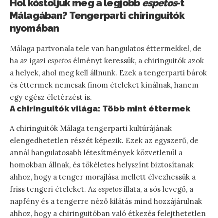
Hol kóstoljuk meg a legjobb
espetos
-t
Málagában? Tengerparti chiringuitók
nyomában
Málaga partvonala tele van hangulatos éttermekkel, de
ha az igazi
espetos
élményt keressük, a chiringuitók azok
a helyek, ahol meg kell állnunk. Ezek a tengerparti bárok
és éttermek nemcsak finom ételeket kínálnak, hanem
egy egész életérzést is.
A chiringuitók világa: Több mint éttermek
A chiringuitók Málaga tengerparti kultúrájának
elengedhetetlen részét képezik. Ezek az egyszerű, de
annál hangulatosabb létesítmények közvetlenül a
homokban állnak, és tökéletes helyszínt biztosítanak
ahhoz, hogy a tenger morajlása mellett élvezhessük a
friss tengeri ételeket. Az
espetos
illata, a sós levegő, a
napfény és a tengerre néző kilátás mind hozzájárulnak
ahhoz, hogy a chiringuitóban való étkezés felejthetetlen