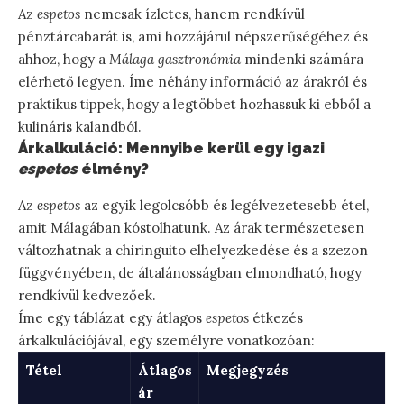
Az
espetos
nemcsak ízletes, hanem rendkívül
pénztárcabarát is, ami hozzájárul népszerűségéhez és
ahhoz, hogy a
Málaga gasztronómia
mindenki számára
elérhető legyen. Íme néhány információ az árakról és
praktikus tippek, hogy a legtöbbet hozhassuk ki ebből a
kulináris kalandból.
Árkalkuláció: Mennyibe kerül egy igazi
espetos
élmény?
Az
espetos
az egyik legolcsóbb és legélvezetesebb étel,
amit Málagában kóstolhatunk. Az árak természetesen
változhatnak a chiringuito elhelyezkedése és a szezon
függvényében, de általánosságban elmondható, hogy
rendkívül kedvezőek.
Íme egy táblázat egy átlagos
espetos
étkezés
árkalkulációjával, egy személyre vonatkozóan:
Tétel
Átlagos
Megjegyzés
ár