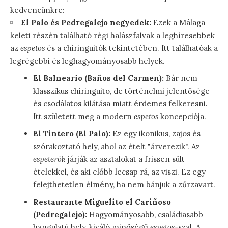
kedvencünkre:
El Palo és Pedregalejo negyedek:
Ezek a Málaga
keleti részén található régi halászfalvak a leghíresebbek
az
espetos
és a chiringuitók tekintetében. Itt találhatóak a
legrégebbi és leghagyományosabb helyek.
El Balneario (Baños del Carmen):
Bár nem
klasszikus chiringuito, de történelmi jelentősége
és csodálatos kilátása miatt érdemes felkeresni.
Itt született meg a modern
espetos
koncepciója.
El Tintero (El Palo):
Ez egy ikonikus, zajos és
szórakoztató hely, ahol az ételt "árverezik". Az
espeterók
járják az asztalokat a frissen sült
ételekkel, és aki előbb lecsap rá, az viszi. Ez egy
felejthetetlen élmény, ha nem bánjuk a zűrzavart.
Restaurante Miguelito el Cariñoso
(Pedregalejo):
Hagyományosabb, családiasabb
hangulatú hely, kiváló minőségű
espetos
-szal. A