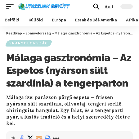
Aa
Belföld
Külföld
Európa
Észak és Dél-Amerika
Afrika
Kezdőlap
»
Spanyolország
»
Málaga gasztronómia – Az Espetos (nyárson sült szardínia) a tengerparton
SPANYOLORSZÁG
Málaga gasztronómia – Az
Espetos (nyárson sült
szardínia) a tengerparton
Málaga íze: parázson pörgő espeto — frissen
nyárson sült szardínia, olívaolaj, tengeri szellő,
chiringuito hangulat. Egy falat, és a tengerparti
nyár, a füstös tradíció és a helyi szenvedély életre
kel.