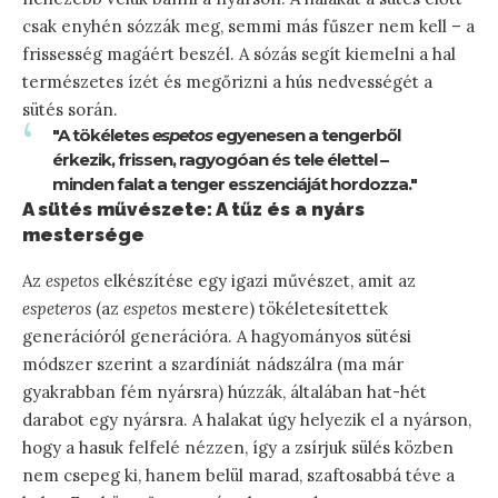
csak enyhén sózzák meg, semmi más fűszer nem kell – a
frissesség magáért beszél. A sózás segít kiemelni a hal
természetes ízét és megőrizni a hús nedvességét a
sütés során.
"A tökéletes
espetos
egyenesen a tengerből
érkezik, frissen, ragyogóan és tele élettel –
minden falat a tenger esszenciáját hordozza."
A sütés művészete: A tűz és a nyárs
mestersége
Az
espetos
elkészítése egy igazi művészet, amit az
espeteros
(az
espetos
mestere) tökéletesítettek
generációról generációra. A hagyományos sütési
módszer szerint a szardíniát nádszálra (ma már
gyakrabban fém nyársra) húzzák, általában hat-hét
darabot egy nyársra. A halakat úgy helyezik el a nyárson,
hogy a hasuk felfelé nézzen, így a zsírjuk sülés közben
nem csepeg ki, hanem belül marad, szaftosabbá téve a