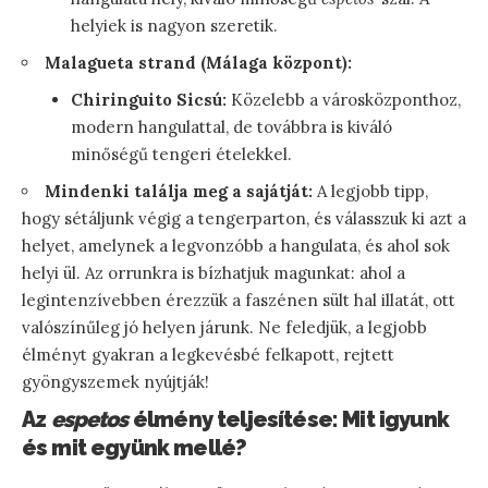
helyiek is nagyon szeretik.
Malagueta strand (Málaga központ):
Chiringuito Sicsú:
Közelebb a városközponthoz,
modern hangulattal, de továbbra is kiváló
minőségű tengeri ételekkel.
Mindenki találja meg a sajátját:
A legjobb tipp,
hogy sétáljunk végig a tengerparton, és válasszuk ki azt a
helyet, amelynek a legvonzóbb a hangulata, és ahol sok
helyi ül. Az orrunkra is bízhatjuk magunkat: ahol a
legintenzívebben érezzük a faszénen sült hal illatát, ott
valószínűleg jó helyen járunk. Ne feledjük, a legjobb
élményt gyakran a legkevésbé felkapott, rejtett
gyöngyszemek nyújtják!
Az
espetos
élmény teljesítése: Mit igyunk
és mit együnk mellé?