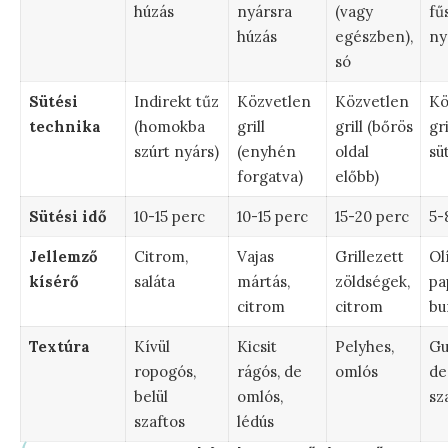
húzás
nyársra
(vagy
fű
húzás
egészben),
ny
só
Sütési
Indirekt tűz
Közvetlen
Közvetlen
Kö
technika
(homokba
grill
grill (bőrös
gri
szúrt nyárs)
(enyhén
oldal
sü
forgatva)
előbb)
Sütési idő
10-15 perc
10-15 perc
15-20 perc
5-
Jellemző
Citrom,
Vajas
Grillezett
Olí
kísérő
saláta
mártás,
zöldségek,
pa
citrom
citrom
bu
Textúra
Kívül
Kicsit
Pelyhes,
Gu
ropogós,
rágós, de
omlós
de
belül
omlós,
sz
szaftos
lédús