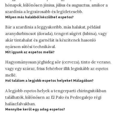
hónapok, különösen június, július és augusztus, amikor a
szardínia a legzsírosabb és legízletesebb.
Milyen más halakból készülhet espetos?
Bár a szardínia a leggyakoribb, más halakat, például
aranydurbincsot (dorada), tengeri sügért (lubina), vagy
akár tintahalat és garnélát is készítenek hasonló
nyárson sütési technikával.
Mit igyunk az espetos mellé?
Hagyományosan jéghideg sör (cerveza), tinto de verano,
vagy egy száraz, friss fehérbor illik leginkább az
espetos
mellé.
Hol találom a legjobb espetos helyeket Málagában?
A legjobb
espetos
helyek a tengerparti chiringuitókban
találhatók, különösen az El Palo és Pedregalejo régi
halászfalvakban.
Mennyibe kerül egy adag espetos?