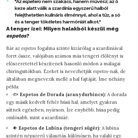
"Az
espetero
nem szakács, hanem művész; az ő
keze alatt válik a szardínia egyszerű halból
felejthetetlen kulináris élménnyé, ahol a tűz, a só
és a tenger tökéletes harmóniát alkot."
A tenger ízei: Milyen halakból készül még
espetos
?
Bár az
espetos
fogalma szinte kizárólag a szardíniával
forrt össze, valójában számos más tengeri élőlényt is
előszeretettel készítenek hasonló módon a málagai
chiringuitókban. Ezeket is nevezhetjük
espetos
-nak, de
általában megnevezik mellé a hal fajtáját. Íme néhány
példa:
🐟
Espetos de Dorada (aranydurbincs):
A dorada
egy másik kedvelt fehér húsú hal, amelyet gyakran
sütnek egészben, nyárson. Íze enyhébb, húsa pedig
omlósabb, mint a szardíniáé.
🐠
Espetos de Lubina (tengeri sügér):
A lubina
szintén népszerű választás, különösen, ha valaki egy