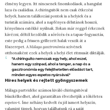
élmény legyen. Itt nincsenek finomkodások, a hangulat
laza és családias. A chiringuitók nem csak étkezési
helyek, hanem találkozási pontok is a helyiek és a
turisták számára, ahol a napfényes délutánok hosszú,
kényelmes estékké nyúlnak. Sokan már reggel érkeznek
kávézni, déltől kezdődik a sörözés és a tapas-fogyasztás,
este pedig a frissen grillezett halak veszik át a
főszerepet. A
Málaga gasztronómia
szívének
otthonaiként ezek a helyek a helyi élet ritmusát diktálják.
"A chiringuito nemcsak egy hely, ahol eszel,
hanem egy színpad, ahol a tenger, a nap és a
gasztronómia egy felejthetetlen előadást tart,
minden egyes
espetos
nyársával."
Híres helyek és rejtett gyöngyszemek
Málaga partvidéke számos kiváló chiringuitóval
büszkélkedhet, ahol garantáltan élvezhetjük a tökéletes
espetos
-t. Íme néhány kedvelt és jól ismert helyszín,
valamint tippek, hogyan találhatunk rá a saját