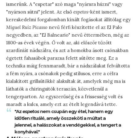
ismerünk. A "espetar" szó maga "nyársra húzni" vagy
"nyárson sütni" jelent. Az első
espetos
-ként ismert,
kereskedelmi forgalomban kínált fogásokat állítólag egy
Miguel Ruíz Picasso
nevű férfi készítette el az El Palo
negyedben, az "El Balneario" nevű éttermében, még az
1800-as évek végén. Ő volt az, aki először tűzött
szardíniát nádszálra, és azt a homokba ásott csónakban
égetett fahasábok parazsa felett sütötte meg. Ez a
technika máig fennmaradt, bár a nádszálakat felváltotta
a fém nyárs, a csónakok pedig stílusos, erre a célra
kialakított grillsütőkké alakultak át, amelyek még ma is
láthatók a chiringuitók teraszán, közvetlenül a
tengerparton. Az egyszerűség és a frissesség volt és
maradt a kulcs, amely ezt az ételt legendává tette.
"Az
espetos
nem csupán egy étel, hanem egy
időtlen rituálé, amely összeköti a múltat a
jelennel, a halászokat a vendégekkel, a tengert a
konyhával."