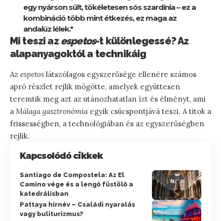
egy nyárson sült, tökéletesen sós szardínia – ez a
kombináció több mint étkezés, ez maga az
andalúz lélek."
Mi teszi az
espetos
-t különlegessé? Az
alapanyagoktól a technikáig
Az
espetos
látszólagos egyszerűsége ellenére számos
apró részlet rejlik mögötte, amelyek együttesen
teremtik meg azt az utánozhatatlan ízt és élményt, ami
a
Málaga gasztronómia
egyik csúcspontjává teszi. A titok a
frissességben, a technológiában és az egyszerűségben
rejlik.
Kapcsolódó cikkek
Santiago de Compostela: Az El
Camino vége és a lengő füstölő a
katedrálisban
Pattaya hírnév – Családi nyaralás
vagy buliturizmus?