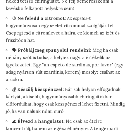
neked tetsző chiringuitót. Ne félj bemerészkedni a
kevésbé felkapott helyekre sem!
🍋
Ne feledd a citromot:
Az
espetos
-t
hagyományosan egy szelet citrommal szolgálják fel.
Csepegtesd a citromlevet a halra, ez kiemeli az ízét és
frissítően hat.
🗣️
Próbálj meg spanyolul rendelni:
Még ha csak
néhány szót is tudsz, a helyiek nagyra értékelik az
igyekezetet. Egy "un espeto de sardinas, por favor" (egy
adag nyárson sült szardínia, kérem) mosolyt csalhat az
arcokra.
💰
Készülj készpénzzel:
Bár sok helyen elfogadnak
kártyát, a kisebb, hagyományosabb chiringuitókban
előfordulhat, hogy csak készpénzzel lehet fizetni. Mindig
jó, ha van nálunk némi euró.
🌊
Élvezd a hangulatot:
Ne csak az ételre
koncentrálj, hanem az egész élményre. A tengerparti