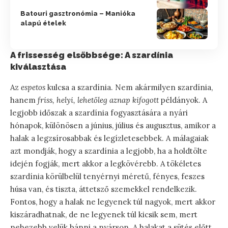
Batouri gasztronómia – Manióka
alapú ételek
A frissesség elsőbbsége: A szardínia
kiválasztása
Az
espetos
kulcsa a szardínia. Nem akármilyen szardínia,
hanem
friss, helyi, lehetőleg aznap kifogott
példányok. A
legjobb időszak a szardínia fogyasztására a nyári
hónapok, különösen a június, július és augusztus, amikor a
halak a legzsírosabbak és legízletesebbek. A málagaiak
azt mondják, hogy a szardínia a legjobb, ha a holdtölte
idején fogják, mert akkor a legkövérebb. A tökéletes
szardínia körülbelül tenyérnyi méretű, fényes, feszes
húsa van, és tiszta, áttetsző szemekkel rendelkezik.
Fontos, hogy a halak ne legyenek túl nagyok, mert akkor
kiszáradhatnak, de ne legyenek túl kicsik sem, mert
nehezebb velük bánni a nyárson. A halakat a sütés előtt