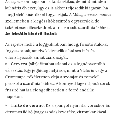
Az
espetos
önmagában is fantasztikus, de mint minden
kulináris élvezet, úgy ez is akkor teljesedik ki igazán, ha
megfelelő kísérőkkel fogyasztjuk. A
Málaga gasztronómia
szellemében a kiegészítők szintén egyszerűek, de
tökéletesen illeszkednek a frissen sült szardínia ízéhez.
Az ideális kísérő italok
Az
espetos
mellé a leggyakrabban hideg, frissítő italokat
fogyasztanak, amelyek kiemelik a hal sós ízét és
ellensúlyozzák annak zsírosságát.
Cerveza (sör):
Vitathatatlanul ez a legnépszerűbb
választás. Egy jéghideg helyi sör, mint a
Victoria
vagy a
Cruzcampo
, tökéletesen oltja a szomjat és remekül
passzol a szardínia ízéhez. A könnyed lager típusú sörök
frissítő hatása elengedhetetlen a forró andalúz
napokon.
Tinto de verano:
Ez a spanyol nyári ital vörösbor és
citromos üdítő (vagy szóda) keveréke, citromkarikával.