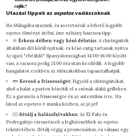
rejlik."
Utazási tippek az
espetos
vadászoknak
Ha Málagába utazunk, és szeretnénk a lehető legjobb
espetos
élményt átélni, íme néhány hasznos tipp:
🌞
Érkezz délben vagy késő délután:
A chiringuitók
általában dél körül nyitnak, és késő estig tartanak nyitva.
Az igazi "ebédidő" Spanyolországban 14:00-16:00 között
van, a vacsora pedig 21:00 óra után kezdődik. A legjobb
hangulatot ezekben az időszakokban tapasztalhatjuk.
🐟
Keresd a frissességet:
Figyeld a chiringuitókat,
ahol a halat a parton készítik el a csónak alakú grilleken.
Ez a garancia a frissességre és az autentikus ízre. Ha
látod az
espetero
-t munka közben, az jó jel!
🚶‍♀️
Sétálj a halászfalvakban:
Az El Palo és
Pedregalejo városrészek a leghíresebbek az
espetos
tekintetében. Sétálj végig a promenádon, és válassz egy