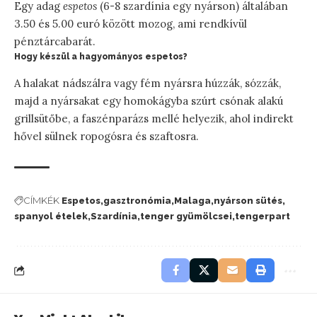
Egy adag
espetos
(6-8 szardínia egy nyárson) általában
3.50 és 5.00 euró között mozog, ami rendkívül
pénztárcabarát.
Hogy készül a hagyományos espetos?
A halakat nádszálra vagy fém nyársra húzzák, sózzák,
majd a nyársakat egy homokágyba szúrt csónak alakú
grillsütőbe, a faszénparázs mellé helyezik, ahol indirekt
hővel sülnek ropogósra és szaftosra.
CÍMKÉK
Espetos
gasztronómia
Malaga
nyárson sütés
spanyol ételek
Szardínia
tenger gyümölcsei
tengerpart