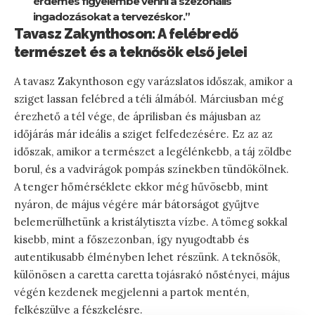
érdemes figyelembe venni a szezonális
ingadozásokat a tervezéskor.”
Tavasz Zakynthoson: A felébredő
természet és a teknősök első jelei
A tavasz Zakynthoson egy varázslatos időszak, amikor a
sziget lassan felébred a téli álmából. Márciusban még
érezhető a tél vége, de áprilisban és májusban az
időjárás már ideális a sziget felfedezésére. Ez az az
időszak, amikor a természet a legélénkebb, a táj zöldbe
borul, és a vadvirágok pompás színekben tündökölnek.
A tenger hőmérséklete ekkor még hűvösebb, mint
nyáron, de május végére már bátorságot gyűjtve
belemerülhetünk a kristálytiszta vízbe. A tömeg sokkal
kisebb, mint a főszezonban, így nyugodtabb és
autentikusabb élményben lehet részünk. A teknősök,
különösen a caretta caretta tojásrakó nőstényei, május
végén kezdenek megjelenni a partok mentén,
felkészülve a fészkelésre.