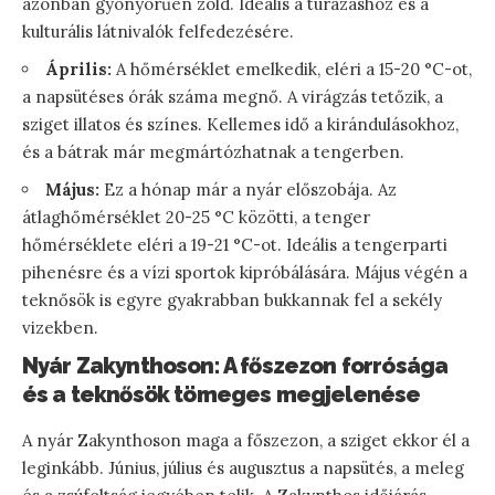
azonban gyönyörűen zöld. Ideális a túrázáshoz és a
kulturális látnivalók felfedezésére.
Április:
A hőmérséklet emelkedik, eléri a 15-20 °C-ot,
a napsütéses órák száma megnő. A virágzás tetőzik, a
sziget illatos és színes. Kellemes idő a kirándulásokhoz,
és a bátrak már megmártózhatnak a tengerben.
Május:
Ez a hónap már a nyár előszobája. Az
átlaghőmérséklet 20-25 °C közötti, a tenger
hőmérséklete eléri a 19-21 °C-ot. Ideális a tengerparti
pihenésre és a vízi sportok kipróbálására. Május végén a
teknősök is egyre gyakrabban bukkannak fel a sekély
vizekben.
Nyár Zakynthoson: A főszezon forrósága
és a teknősök tömeges megjelenése
A nyár Zakynthoson maga a főszezon, a sziget ekkor él a
leginkább. Június, július és augusztus a napsütés, a meleg