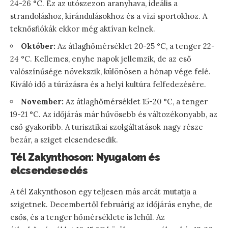
24-26 °C. Ez az utószezon aranyhava, ideális a
strandoláshoz, kirándulásokhoz és a vízi sportokhoz. A
teknősfiókák ekkor még aktívan kelnek.
Október:
Az átlaghőmérséklet 20-25 °C, a tenger 22-
24 °C. Kellemes, enyhe napok jellemzik, de az eső
valószínűsége növekszik, különösen a hónap vége felé.
Kiváló idő a túrázásra és a helyi kultúra felfedezésére.
November:
Az átlaghőmérséklet 15-20 °C, a tenger
19-21 °C. Az időjárás már hűvösebb és változékonyabb, az
eső gyakoribb. A turisztikai szolgáltatások nagy része
bezár, a sziget elcsendesedik.
Tél Zakynthoson: Nyugalom és
elcsendesedés
A tél Zakynthoson egy teljesen más arcát mutatja a
szigetnek. Decembertől februárig az időjárás enyhe, de
esős, és a tenger hőmérséklete is lehűl. Az