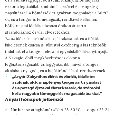
és a zsúfoltság jegyében telik. A Zakynthos időjárás
ekkor a legstabilabb, minimális esővel és rengeteg
napsütéssel. A hőmérséklet gyakran meghaladja a 30 °C-
ot, és a tenger is felmelegszik, rendkívül kellemes
hőfokra, ami ideális a hosszú órákon át tartó
strandoláshoz és vízi élvezetekhez.
Ez az időszak a teknősök tojásrakásának és a fiókák
kikelésének csúcsa is. Júliustól októberig a kis teknősök
indulnak el a tenger felé, ami egyedülálló látványt nyújt.
A Navagio-öböl megközelítése is ekkor a
legbiztonságosabb és leggyakoribb, mivel a tenger
általában nyugodt, és a hajókirándulások rendszeresek.
„A nyári Zakynthos élénk és vibráló, tökéletes
azoknak, akik a napfényes tengerparti nyaralást
és a pezsgő éjszakai életet keresik, de számolni
kell a nagyobb tömeggel és magasabb árakkal.”
A nyári hónapok jellemzői
Június:
Az átlaghőmérséklet 25-30 °C, a tenger 22-24