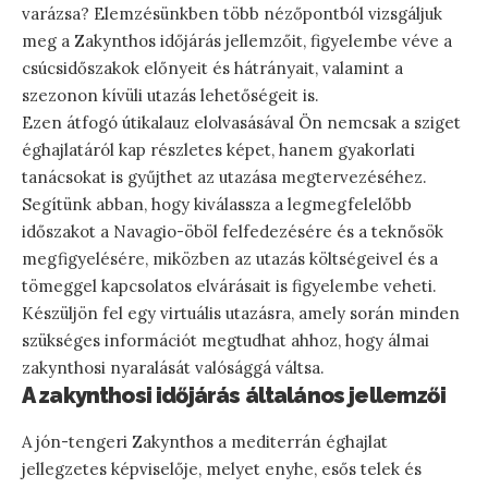
varázsa? Elemzésünkben több nézőpontból vizsgáljuk
meg a Zakynthos időjárás jellemzőit, figyelembe véve a
csúcsidőszakok előnyeit és hátrányait, valamint a
szezonon kívüli utazás lehetőségeit is.
Ezen átfogó útikalauz elolvasásával Ön nemcsak a sziget
éghajlatáról kap részletes képet, hanem gyakorlati
tanácsokat is gyűjthet az utazása megtervezéséhez.
Segítünk abban, hogy kiválassza a legmegfelelőbb
időszakot a Navagio-öböl felfedezésére és a teknősök
megfigyelésére, miközben az utazás költségeivel és a
tömeggel kapcsolatos elvárásait is figyelembe veheti.
Készüljön fel egy virtuális utazásra, amely során minden
szükséges információt megtudhat ahhoz, hogy álmai
zakynthosi nyaralását valósággá váltsa.
A zakynthosi időjárás általános jellemzői
A jón-tengeri Zakynthos a mediterrán éghajlat
jellegzetes képviselője, melyet enyhe, esős telek és