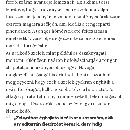
forró, száraz nyarak jellemeznek. Ez a klíma teszi
lehetővé, hogy a növényzet buja és zöld maradjon
tavasszal, majd a nyár folyamán a napfényes órák száma
extrém magasra szökjön, ami ideális a tengerparti
pihenéshez. A tenger hőmérséklete fokozatosan
emelkedik tavasztól, és egészen késő őszig kellemes
marad a fürdőzéshez.
Az uralkodó szelek, mint például az északnyugati
meltemi, különösen nyáron befolyásolhatják a tenger
állapotát, ami bizonyos öblök, így a Navagio
megközelíthetőségét is érintheti. Fontos azonban
megjegyezni, hogy ezek a szelek gyakran enyhítik a
nyári forróságot, kellemesebbé téve a hőérzetet. Az
átlagos páratartalom nyáron mérsékelt, télen magasabb,
míg a napsütéses órák száma az év nagy részében
kiemelkedő.
„Zakynthos éghajlata ideális azok számára, akik
a mediterrán életérzést keresik, de mindig