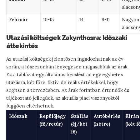
alacson
Február
10-15
14
9-11
Nagyon
alacson
Utazási költségek Zakynthosra: Időszaki
áttekintés
Az utazási költségek jelentősen ingadozhatnak az év
során, a főszezonban lényegesen magasabbak az árak.
Ez a táblázat egy általános becslést ad egy egyhetes
utazásra, két főre, fiktív, de reális értékekkel, hogy
segítsen a tervezésben. Az árak forintban értendők és
tájékoztató jellegűek, az aktuális piaci viszonyoktól
függően eltérhetnek.
Időszak
Repülőjegy
Szállás
Autóbérlés
Kirán
(fő/retúr)
(éj/két
(hétre)
(két f
fő)