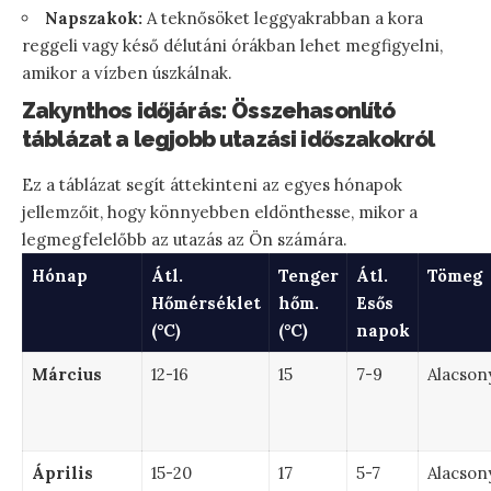
Napszakok:
A teknősöket leggyakrabban a kora
reggeli vagy késő délutáni órákban lehet megfigyelni,
amikor a vízben úszkálnak.
Zakynthos időjárás: Összehasonlító
táblázat a legjobb utazási időszakokról
Ez a táblázat segít áttekinteni az egyes hónapok
jellemzőit, hogy könnyebben eldönthesse, mikor a
legmegfelelőbb az utazás az Ön számára.
Hónap
Átl.
Tenger
Átl.
Tömeg
Hőmérséklet
hőm.
Esős
(°C)
(°C)
napok
Március
12-16
15
7-9
Alacson
Április
15-20
17
5-7
Alacson