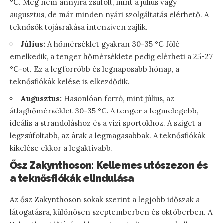
°C. Még nem annyira zsúfolt, mint a július vagy
augusztus, de már minden nyári szolgáltatás elérhető. A
teknősök tojásrakása intenzíven zajlik.
Július:
A hőmérséklet gyakran 30-35 °C fölé
emelkedik, a tenger hőmérséklete pedig elérheti a 25-27
°C-ot. Ez a legforróbb és legnaposabb hónap, a
teknősfiókák kelése is elkezdődik.
Augusztus:
Hasonlóan forró, mint július, az
átlaghőmérséklet 30-35 °C. A tenger a legmelegebb,
ideális a strandoláshoz és a vízi sportokhoz. A sziget a
legzsúfoltabb, az árak a legmagasabbak. A teknősfiókák
kikelése ekkor a legaktívabb.
Ősz Zakynthoson: Kellemes utószezon és
a teknősfiókák elindulása
Az ősz Zakynthoson sokak szerint a legjobb időszak a
látogatásra, különösen szeptemberben és októberben. A