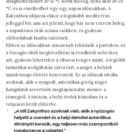
átlaghőmérséklet 10-15 °C körül mozog, néha akár 18-20
°C-ra is emelkedhet egy-egy napos időszakban. A
Zakynthos időjárás ekkor a leginkább mediterrán
jelleggel bír, ami azt jelenti, hogy bár nem extrém hideg,
a napsütéses órák száma csökken, és gyakran
előfordulnak kiadós esőzések.
Ebben az időszakban nincsenek teknősök a partokon, és
a Navagio-öböl megközelítése is rendkívül nehézkes,
sőt, gyakran lehetetlen a viharos tenger miatt. A legtöbb
turisztikai szolgáltatás zárva tart, a sziget a helyiek
mindennapi életére koncentrál. Ez az időszak ideális
azoknak, akik a nyugodt, autentikus görög sziget
hangulatát szeretnék megtapasztalni, messze a
tömegtől. A túrázás, a helyi ételek kóstolása és a
relaxáció kerül előtérbe.
„A téli Zakynthos azoknak való, akik a nyüzsgés
helyett a csendet és a helyi életvitel autentikus
élményét keresik, egy teljesen más szempontból
megismerve a szigetet.”