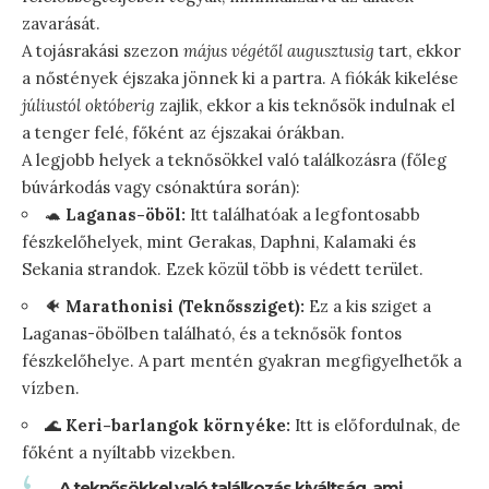
zavarását.
A tojásrakási szezon
május végétől augusztusig
tart, ekkor
a nőstények éjszaka jönnek ki a partra. A fiókák kikelése
júliustól októberig
zajlik, ekkor a kis teknősök indulnak el
a tenger felé, főként az éjszakai órákban.
A legjobb helyek a teknősökkel való találkozásra (főleg
búvárkodás vagy csónaktúra során):
🐢
Laganas-öböl:
Itt találhatóak a legfontosabb
fészkelőhelyek, mint Gerakas, Daphni, Kalamaki és
Sekania strandok. Ezek közül több is védett terület.
🐠
Marathonisi (Teknőssziget):
Ez a kis sziget a
Laganas-öbölben található, és a teknősök fontos
fészkelőhelye. A part mentén gyakran megfigyelhetők a
vízben.
🌊
Keri-barlangok környéke:
Itt is előfordulnak, de
főként a nyíltabb vizekben.
„A teknősökkel való találkozás kiváltság, ami