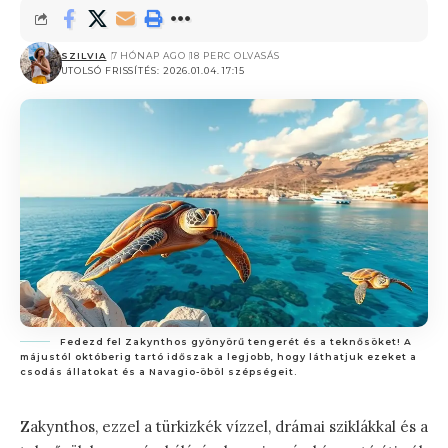
SZILVIA
7 HÓNAP AGO
18 PERC OLVASÁS
UTOLSÓ FRISSÍTÉS: 2026.01.04. 17:15
Fedezd fel Zakynthos gyönyörű tengerét és a teknősöket! A
májustól októberig tartó időszak a legjobb, hogy láthatjuk ezeket a
csodás állatokat és a Navagio-öböl szépségeit.
Zakynthos, ezzel a türkizkék vízzel, drámai sziklákkal és a