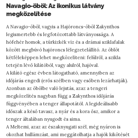
Navagio-öböl: Az ikonikus látvány
megközelítése
A Navagio-öböl, vagyis a Hajóroncs-öböl Zakynthos
legismertebb és legfotózottabb látványossága. A
hófehér homok, a türkizkék víz és a drámai sziklafalak
között megbúvó hajóroncs lélegzetelállító. Az öblöt
kétféleképpen lehet megközelíteni: felülről, a szikla
tetején lévő kilátóból, vagy alulról, hajóval.
A kilátó egész évben látogatható, amennyiben az
időjárás engedi (erős szélben vagy esőben lezárhatják).
Azonban az öbölbe való lejutás, azaz a tengeri
megközelítés nagyban függ a Zakynthos időjárás
függvényében a tenger állapotától. A legideálisabb
időszak a késő tavasz, a nyár és a kora ősz, amikor a
tenger általában nyugodt és sima.
A Meltemi, azaz az északnyugati szél, még nyáron is
okozhat hullámzást, ami meggátolhatja a hajók kikötését