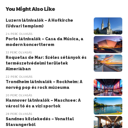
You Might Also Like
Luzern látnivalók – A Hofkirche
(Udvari templom)
24 PERC OLVASÁS
Porto látnivalók – Casa da Música, a
modern koncertterem
33 PERC OLVASÁS
Roquetas de Mar: Széles sétányok és
természetvédelmi területek
Almeríában
22 PERC OLVASÁS
Trondheim látnivalók – Rockheim: A
norvég pop és rock múzeuma
20 PERC OLVASÁS
Hannover látnivalók – Maschsee: A
városi tó és a vízi sportok
28 PERC OLVASÁS
Sandnes közlekedés – Vonattal
Stavangerből