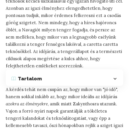
teknősök kecses úszkálásával egy igazán hívogató úti cél.
Azonban az igazi élményhez elengedhetetlen, hogy
pontosan tudjuk, mikor érdemes felkeresni ezt a csodás
görög szigetet. Nem mindegy, hogy a híres hajóroncs
öblét, a Navagiót milyen tenger fogadja, és persze az
sem mellékes, hogy mikor van a legnagyobb esélyünk
találkozni a tenger fenséges lakóival, a caretta caretta
teknősökkel. Az időjárás, a tengerállapot és a természeti
ciklusok alapos megértése a kulcs ahhoz, hogy
felejthetetlen emlékeket szerezzünk.
Tartalom
A kérdés tehát nem csupán az, hogy mikor van "jó idő",
hanem sokkal inkább az, hogy mikor ideális az időjárás
azokra az élményekre
, amik miatt Zakynthosra utazunk.
Vajon a forró nyári napok garantálják a tökéletes
tengeri kalandokat és teknőslátogatást, vagy épp a
kellemesebb tavaszi, őszi hónapokban rejlik a sziget igazi