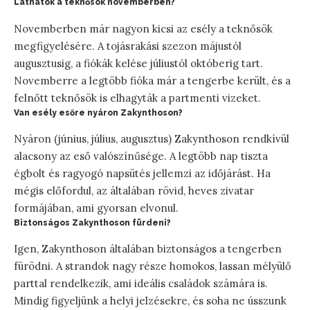
Láthatók a teknősök novemberben?
Novemberben már nagyon kicsi az esély a teknősök
megfigyelésére. A tojásrakási szezon májustól
augusztusig, a fiókák kelése júliustól októberig tart.
Novemberre a legtöbb fióka már a tengerbe került, és a
felnőtt teknősök is elhagyták a partmenti vizeket.
Van esély esőre nyáron Zakynthoson?
Nyáron (június, július, augusztus) Zakynthoson rendkívül
alacsony az eső valószínűsége. A legtöbb nap tiszta
égbolt és ragyogó napsütés jellemzi az időjárást. Ha
mégis előfordul, az általában rövid, heves zivatar
formájában, ami gyorsan elvonul.
Biztonságos Zakynthoson fürdeni?
Igen, Zakynthoson általában biztonságos a tengerben
fürödni. A strandok nagy része homokos, lassan mélyülő
parttal rendelkezik, ami ideális családok számára is.
Mindig figyeljünk a helyi jelzésekre, és soha ne ússzunk