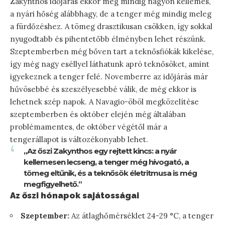
Zakynthos időjárás ekkor még mindig nagyon kellemes,
a nyári hőség alábbhagy, de a tenger még mindig meleg
a fürdőzéshez. A tömeg drasztikusan csökken, így sokkal
nyugodtabb és pihentetőbb élményben lehet részünk.
Szeptemberben még bőven tart a teknősfiókák kikelése,
így még nagy eséllyel láthatunk apró teknősöket, amint
igyekeznek a tenger felé. Novemberre az időjárás már
hűvösebbé és szeszélyesebbé válik, de még ekkor is
lehetnek szép napok. A Navagio-öböl megközelítése
szeptemberben és október elején még általában
problémamentes, de október végétől már a
tengerállapot is változékonyabb lehet.
„Az őszi Zakynthos egy rejtett kincs: a nyár
kellemesen lecseng, a tenger még hívogató, a
tömeg eltűnik, és a teknősök életritmusa is még
megfigyelhető.”
Az őszi hónapok sajátosságai
Szeptember:
Az átlaghőmérséklet 24-29 °C, a tenger