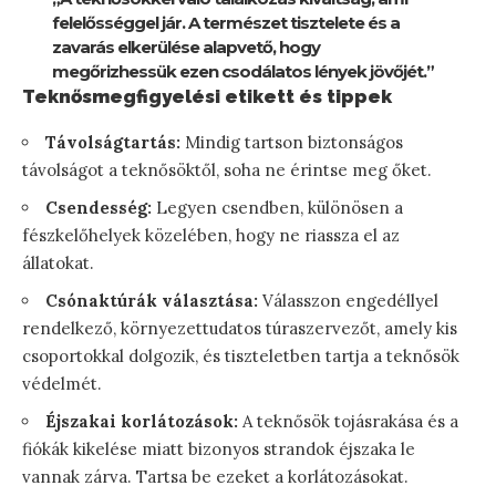
felelősséggel jár. A természet tisztelete és a
zavarás elkerülése alapvető, hogy
megőrizhessük ezen csodálatos lények jövőjét.”
Teknősmegfigyelési etikett és tippek
Távolságtartás:
Mindig tartson biztonságos
távolságot a teknősöktől, soha ne érintse meg őket.
Csendesség:
Legyen csendben, különösen a
fészkelőhelyek közelében, hogy ne riassza el az
állatokat.
Csónaktúrák választása:
Válasszon engedéllyel
rendelkező, környezettudatos túraszervezőt, amely kis
csoportokkal dolgozik, és tiszteletben tartja a teknősök
védelmét.
Éjszakai korlátozások:
A teknősök tojásrakása és a
fiókák kikelése miatt bizonyos strandok éjszaka le
vannak zárva. Tartsa be ezeket a korlátozásokat.