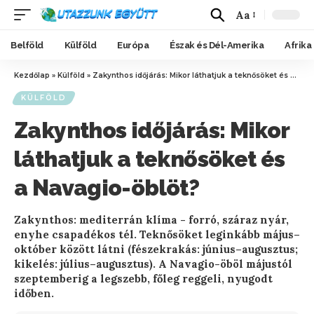
Aa
Belföld
Külföld
Európa
Észak és Dél-Amerika
Afrika
Kezdőlap
»
Külföld
»
Zakynthos időjárás: Mikor láthatjuk a teknősöket és a Navagio-öblöt?
KÜLFÖLD
Zakynthos időjárás: Mikor
láthatjuk a teknősöket és
a Navagio-öblöt?
Zakynthos: mediterrán klíma - forró, száraz nyár,
enyhe csapadékos tél. Teknősöket leginkább május–
október között látni (fészekrakás: június–augusztus;
kikelés: július–augusztus). A Navagio-öböl májustól
szeptemberig a legszebb, főleg reggeli, nyugodt
időben.