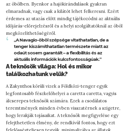
az öbölben. Ilyenkor a hajókirándulások gyakran
elmaradnak, vagy csak a kilátót lehet felkeresni. Ezért
érdemes az utazás előtt mindig tájékozódni az aktuális
időjárás-előrejelzésről és a helyi szolgáltatóknál az öböl
megközelíthetőségéről.
„A Navagio-öböl szépsége vitathatatlan, de a
tenger kiszámíthatatlan természete miatt az
odaút sosem garantált – a flexibilitás és az
aktuális információk kulcsfontosságúak.”
A teknősök világa: Hol és mikor
találkozhatunk velük?
A Zakynthos körüli vizek a Földközi-tenger egyik
legfontosabb fészkelőhelyei a caretta caretta, vagyis
álcserepes teknősök számára. Ezek a csodálatos
teremtmények minden évben visszatérnek a szigetre,
hogy lerakják tojásaikat. A teknősök megfigyelése egy
felejthetetlen élmény, de rendkívül fontos, hogy ezt
felelősségteljesen tegyük, minimalizálva az állatok