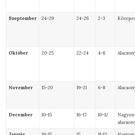
Szeptember
24-29
24-26
2-3
Közepe
Október
20-25
22-24
4-6
Alacson
November
15-20
19-21
6-8
Alacson
December
10-15
16-17
10-12
Nagyon
alacson
Január
10-15
15
11-13
Nagyon