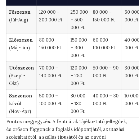
Főszezon
120 000 –
250 000
80 000 –
60 000
(Júl-Aug)
200 000 Ft
– 500
150 000 Ft
000 Ft
000 Ft
Előszezon
80 000 –
150 000
60 000 –
40 000
(Máj-Jún)
150 000 Ft
– 300
100 000 Ft
000 Ft
000 Ft
Utószezon
70 000 –
120 000
50 000 – 90
30 000
(Szept-
140 000 Ft
– 250
000 Ft
000 Ft
Okt)
000 Ft
Szezonon
50 000 –
80 000
40 000 – 80
10 000
kívül
100 000 Ft
– 180
000 Ft
000 Ft
(Nov-Ápr)
000 Ft
Fontos megjegyzés: A fenti árak tájékoztató jellegűek,
és erősen függenek a foglalás időpontjától, az utazási
szolgáltatótól, a szállás típusától és az egyéni