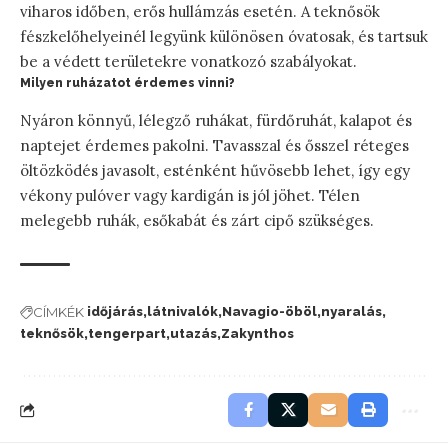
viharos időben, erős hullámzás esetén. A teknősök
fészkelőhelyeinél legyünk különösen óvatosak, és tartsuk
be a védett területekre vonatkozó szabályokat.
Milyen ruházatot érdemes vinni?
Nyáron könnyű, lélegző ruhákat, fürdőruhát, kalapot és
naptejet érdemes pakolni. Tavasszal és ősszel réteges
öltözködés javasolt, esténként hűvösebb lehet, így egy
vékony pulóver vagy kardigán is jól jöhet. Télen
melegebb ruhák, esőkabát és zárt cipő szükséges.
CÍMKÉK
időjárás
látnivalók
Navagio-öböl
nyaralás
teknősök
tengerpart
utazás
Zakynthos