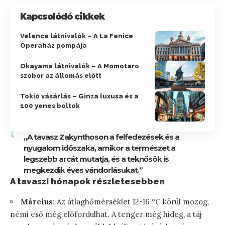
Kapcsolódó cikkek
Velence látnivalók – A La Fenice
Operaház pompája
Okayama látnivalók – A Momotaro
szobor az állomás előtt
Tokió vásárlás – Ginza luxusa és a
100 yenes boltok
„A tavasz Zakynthoson a felfedezések és a
nyugalom időszaka, amikor a természet a
legszebb arcát mutatja, és a teknősök is
megkezdik éves vándorlásukat.”
A tavaszi hónapok részletesebben
Március:
Az átlaghőmérséklet 12-16 °C körül mozog,
némi eső még előfordulhat. A tenger még hideg, a táj