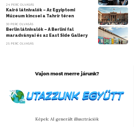
24 PERC OLVASÁS
Kairó látnivalók – Az Egyiptomi
Múzeum kincsei a Tahrír téren
30 PERC OLVASÁS
Berlin látnivalók – A Berlini fal
maradványai és az East Side Gallery
25 PERC OLVASÁS
Vajon most merre járunk?
Képek: AI generált illusztrációk