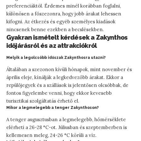
preferenciáktól. Érdemes minél korábban foglalni,
különösen a főszezonra, hogy jobb árakat lehessen
kifogni. Az étkezés és egyéb személyes kiadások
nincsenek benne ezekben a becslésekben.
Gyakran ismételt kérdések a Zakynthos
időjárásról és az attrakciókról
Melyik a legolcsóbb időszak Zakynthosra utazni?
Általában a szezonon kívüli hónapok, mint november és
április eleje, kínálják a legkedvezőbb árakat. Ekkor a
repülőjegyek és a szállások is jelentősen olcsóbbak, de
fontos figyelembe venni, hogy ekkor kevesebb
turisztikai szolgáltatás érhető el.
Mikor a legmelegebb a tenger Zakynthoson?
A tenger augusztusban a legmelegebb, hőmérséklete
elérheti a 26-28 °C-ot. Júliusban és szeptemberben is
kellemesen meleg, 24-26 °C körüli a víz.