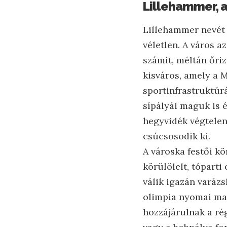
Lillehammer, a
Lillehammer nevét 
véletlen. A város a
számít, méltán őri
kisváros, amely a 
sportinfrastruktúr
sípályái maguk is é
hegyvidék végtelen
csúcsosodik ki.
A városka festői k
körülölelt, tóparti
válik igazán varázs
olimpia nyomai ma 
hozzájárulnak a ré