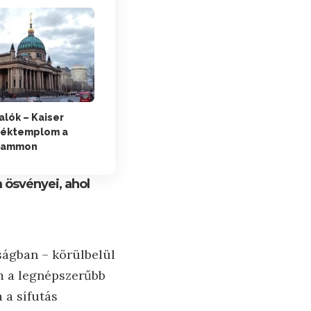
valók – Kaiser
léktemplom a
dammon
 ösvényei, ahol
ságban – körülbelül
m a legnépszerűbb
 a sífutás