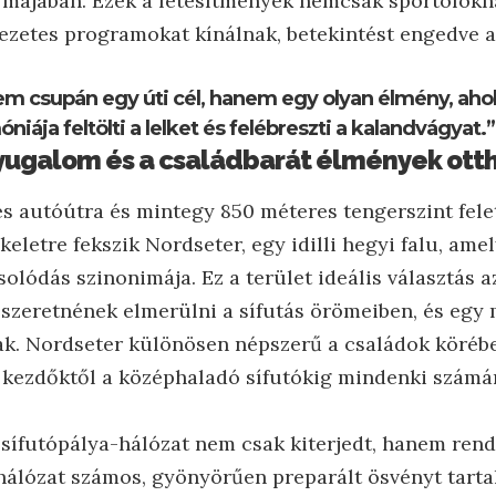
rmájában. Ezek a létesítmények nemcsak sportolók
vezetes programokat kínálnak, betekintést engedve a
m csupán egy úti cél, hanem egy olyan élmény, ahol 
iája feltölti a lelket és felébreszti a kalandvágyat.”
nyugalom és a családbarát élmények ott
es autóútra és mintegy 850 méteres tengerszint fel
eletre fekszik Nordseter, egy idilli hegyi falu, ame
olódás szinonimája. Ez a terület ideális választás 
szeretnének elmerülni a sífutás örömeiben, és egy 
k. Nordseter különösen népszerű a családok körébe
a kezdőktől a középhaladó sífutókig mindenki számá
 sífutópálya-hálózat nem csak kiterjedt, hanem rendk
A hálózat számos, gyönyörűen preparált ösvényt tart