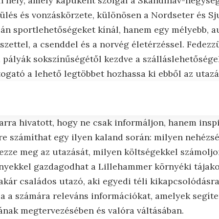
en hely, amely kapuként szolgál a Skandináv-hegység
epülés és vonzáskörzete, különösen a Nordseter és Sj
án sportlehetőségeket kínál, hanem egy mélyebb, a
szettel, a csenddel és a norvég életérzéssel. Fedezzü
a pályák sokszínűségétől kezdve a szálláslehetősége
togató a lehető legtöbbet hozhassa ki ebből az utazá
 arra hivatott, hogy ne csak informáljon, hanem inspi
ire számíthat egy ilyen kaland során: milyen nehézsé
vezze meg az utazását, milyen költségekkel számoljo
ényekkel gazdagodhat a Lillehammer környéki tájako
 akár családos utazó, aki egyedi téli kikapcsolódásra 
a a számára releváns információkat, amelyek segít
jának megtervezésében és valóra váltásában.