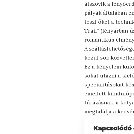
átszövik a fenyőerd
pályák általában e
teszi őket a techni
Trail” (fényárban ú
romantikus élményt 
A szálláslehetőség
közül sok közvetlen
Ez a kényelem külö
sokat utazni a síe
specialitásokat kó
emellett kiindulóp
túrázásnak, a kuty
megtalálja a kedvér
Kapcsolódó 