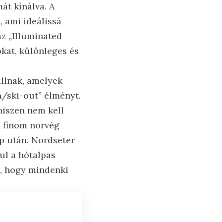
át kínálva. A
, ami ideálissá
az „Illuminated
tókat, különleges és
llnak, amelyek
in/ski-out” élményt.
hiszen nem kell
n finom norvég
p után. Nordseter
ul a hótalpas
a, hogy mindenki