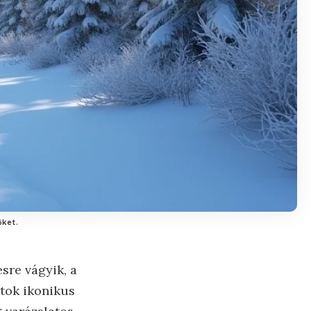
őket.
esre vágyik, a
rtok ikonikus