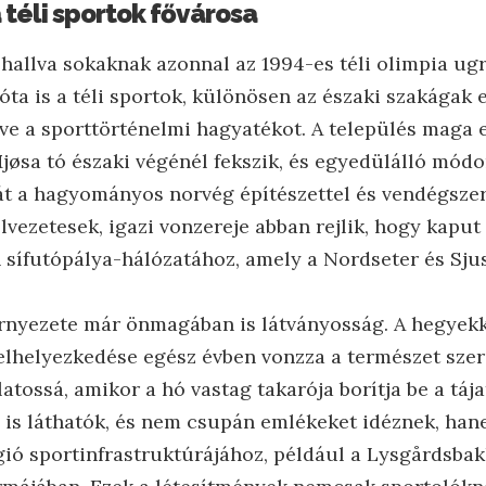
 téli sportok fővárosa
hallva sokaknak azonnal az 1994-es téli olimpia ugr
zóta is a téli sportok, különösen az északi szakágak 
zve a sporttörténelmi hagyatékot. A település maga 
Mjøsa tó északi végénél fekszik, és egyedülálló mód
át a hagyományos norvég építészettel és vendégszere
lvezetesek, igazi vonzereje abban rejlik, hogy kaput
 sífutópálya-hálózatához, amely a Nordseter és Sju
örnyezete már önmagában is látványosság. A hegyekk
 elhelyezkedése egész évben vonzza a természet szer
latossá, amikor a hó vastag takarója borítja be a tája
is láthatók, és nem csupán emlékeket idéznek, han
gió sportinfrastruktúrájához, például a Lysgårdsba