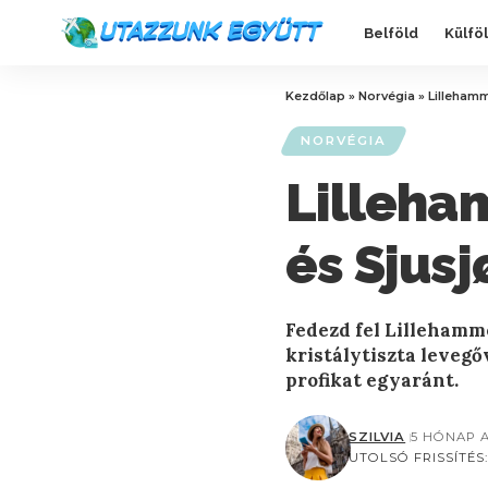
Belföld
Külfö
Kezdőlap
»
Norvégia
»
Lillehamm
NORVÉGIA
Lilleha
és Sjusj
Fedezd fel Lillehamme
kristálytiszta levegő
profikat egyaránt.
SZILVIA
5 HÓNAP 
UTOLSÓ FRISSÍTÉS: 