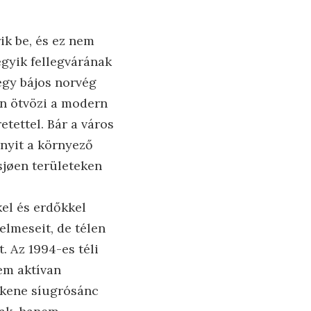
ik be, és ez nem
egyik fellegvárának
egy bájos norvég
on ötvözi a modern
tettel. Bár a város
 nyit a környező
sjøen területeken
el és erdőkkel
elmeseit, de télen
t. Az 1994-es téli
em aktívan
kkene síugrósánc