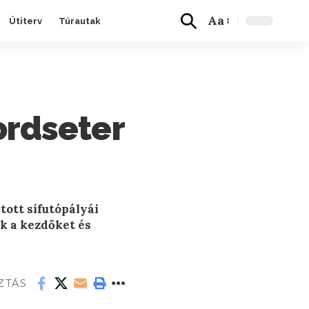
Aa
Útiterv
Túrautak
ordseter
tott sífutópályái
k a kezdőket és
ZTÁS