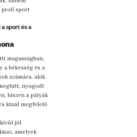
nak, hanem
 profi sport
a sport és a
hona
etti magasságban,
ly a békesség és a
azok számára, akik
meghitt, nyugodt
n, hiszen a pályák
ra kínál megfelelő
ívül jól
almaz, amelyek