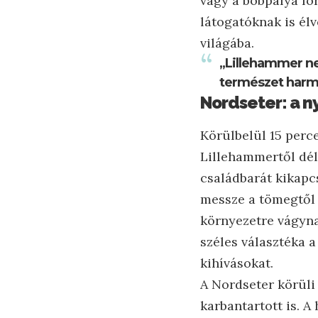
vagy a bobpálya fo
látogatóknak is él
világába.
„Lillehammer ne
természet harmón
Nordseter: a 
Körülbelül 15 perc
Lillehammertől délk
családbarát kikapcs
messze a tömegtől 
környezetre vágyna
széles választéka 
kihívásokat.
A Nordseter körüli
karbantartott is. 