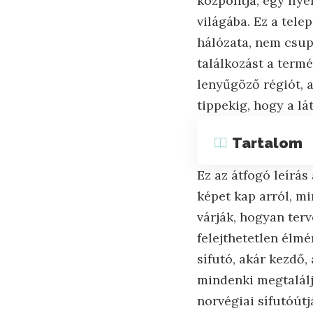
központja, egy ily
világába. Ez a tel
hálózata, nem csup
találkozást a termé
lenyűgöző régiót, 
tippekig, hogy a lá
Tartalom
Ez az átfogó leírás
képet kap arról, m
várják, hogyan ter
felejthetetlen élm
sífutó, akár kezdő,
mindenki megtalálj
norvégiai sífutóút