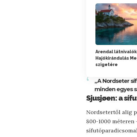
Arendal látnivalók
Hajókirándulás M
szigetére
„A Nordseter sí
minden egyes si
Sjusjøen: a sí
Nordsetertől alig 
800-1000 méteren –
sífutóparadicsomak