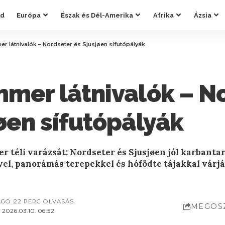
ld
Európa
Észak és Dél-Amerika
Afrika
Ázsia
er látnivalók – Nordseter és Sjusjøen sífutópályák
mmer látnivalók – N
øen sífutópályák
r téli varázsát: Nordseter és Sjusjøen jól karbantar
vel, panorámás terepekkel és hófödte tájakkal várjá
AGO
22 PERC OLVASÁS
MEGOS
2026.03.10. 06:52