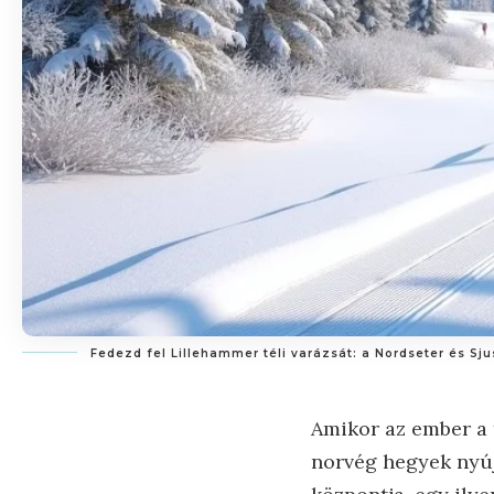
Fedezd fel Lillehammer téli varázsát: a Nordseter és Sju
Amikor az ember a t
norvég hegyek nyúj