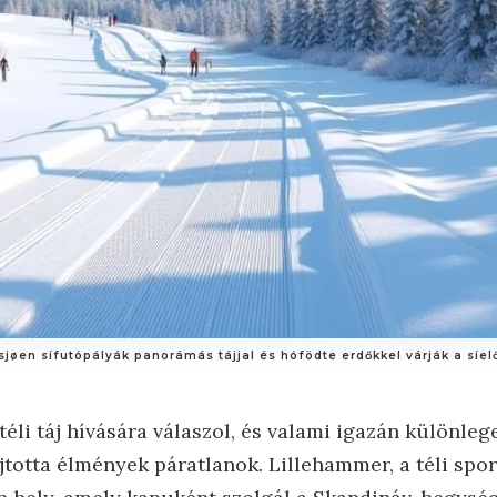
sjøen sífutópályák panorámás tájjal és hófödte erdőkkel várják a síel
éli táj hívására válaszol, és valami igazán különleg
totta élmények páratlanok. Lillehammer, a téli spo