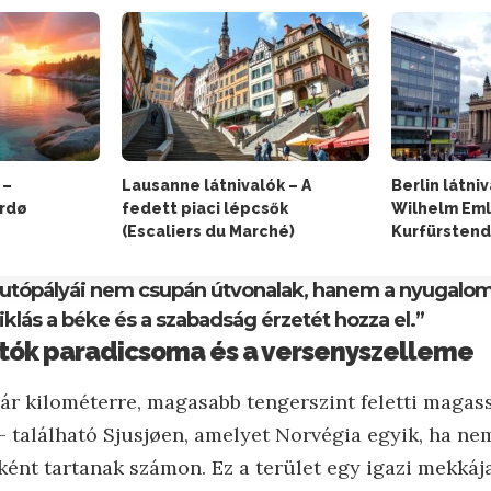
 –
Lausanne látnivalók – A
Berlin látni
erdø
fedett piaci lépcsők
Wilhelm Em
(Escaliers du Marché)
Kurfürsten
futópályái nem csupán útvonalak, hanem a nyugalom
klás a béke és a szabadság érzetét hozza el.”
futók paradicsoma és a versenyszelleme
pár kilométerre, magasabb tengerszint feletti magas
 található Sjusjøen, amelyet Norvégia egyik, ha ne
ént tartanak számon. Ez a terület egy igazi mekkája