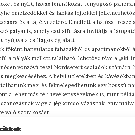
őket és nyílt, havas fennsíkokat, lenyűgöző panorám
nyhe emelkedőkkel és lankás lejtőkkel jellemezhetők
kázásra és a táj élvezetére. Emellett a hálózat része 
szó pálya) is, amely esti sífutásra invitálja a látoga
nyújtva a csillagos ég alatt.
ek főként hangulatos faházakból és apartmanokból á
ül a pályák mellett található, lehetővé téve a „ski-
nösen vonzóvá teszi Nordsetert családok számára, 
lés megkezdéséhez. A helyi üzletekben és kávézókba
stolhatunk meg, és felmelegedhetünk egy hosszú na
ontja lehet más téli tevékenységeknek is, mint példá
aszánozásnak vagy a jégkorcsolyázásnak, garantálv
e való szórakozást.
cikkek