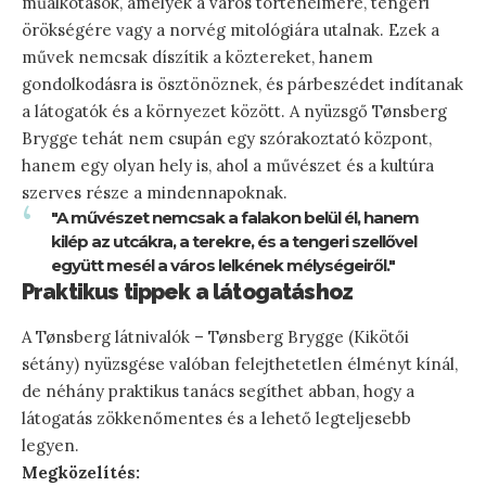
műalkotások, amelyek a város történelmére, tengeri
örökségére vagy a norvég mitológiára utalnak. Ezek a
művek nemcsak díszítik a köztereket, hanem
gondolkodásra is ösztönöznek, és párbeszédet indítanak
a látogatók és a környezet között. A nyüzsgő Tønsberg
Brygge tehát nem csupán egy szórakoztató központ,
hanem egy olyan hely is, ahol a művészet és a kultúra
szerves része a mindennapoknak.
"A művészet nemcsak a falakon belül él, hanem
kilép az utcákra, a terekre, és a tengeri szellővel
együtt mesél a város lelkének mélységeiről."
Praktikus tippek a látogatáshoz
A Tønsberg látnivalók – Tønsberg Brygge (Kikötői
sétány) nyüzsgése valóban felejthetetlen élményt kínál,
de néhány praktikus tanács segíthet abban, hogy a
látogatás zökkenőmentes és a lehető legteljesebb
legyen.
Megközelítés: