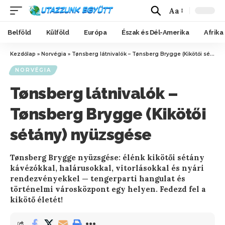
Aa
Belföld
Külföld
Európa
Észak és Dél-Amerika
Afrika
Kezdőlap
»
Norvégia
»
Tønsberg látnivalók – Tønsberg Brygge (Kikötői sétány) nyüzsgése
NORVÉGIA
Tønsberg látnivalók –
Tønsberg Brygge (Kikötői
sétány) nyüzsgése
Tønsberg Brygge nyüzsgése: élénk kikötői sétány
kávézókkal, halárusokkal, vitorlásokkal és nyári
rendezvényekkel — tengerparti hangulat és
történelmi városközpont egy helyen. Fedezd fel a
kikötő életét!