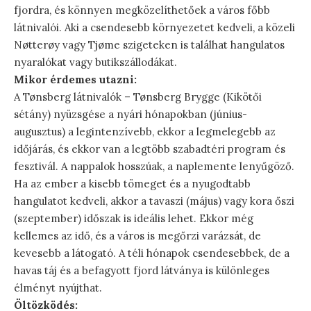
fjordra, és könnyen megközelíthetőek a város főbb
látnivalói. Aki a csendesebb környezetet kedveli, a közeli
Nøtterøy vagy Tjøme szigeteken is találhat hangulatos
nyaralókat vagy butikszállodákat.
Mikor érdemes utazni:
A Tønsberg látnivalók – Tønsberg Brygge (Kikötői
sétány) nyüzsgése a nyári hónapokban (június-
augusztus) a legintenzívebb, ekkor a legmelegebb az
időjárás, és ekkor van a legtöbb szabadtéri program és
fesztivál. A nappalok hosszúak, a naplemente lenyűgöző.
Ha az ember a kisebb tömeget és a nyugodtabb
hangulatot kedveli, akkor a tavaszi (május) vagy kora őszi
(szeptember) időszak is ideális lehet. Ekkor még
kellemes az idő, és a város is megőrzi varázsát, de
kevesebb a látogató. A téli hónapok csendesebbek, de a
havas táj és a befagyott fjord látványa is különleges
élményt nyújthat.
Öltözködés: