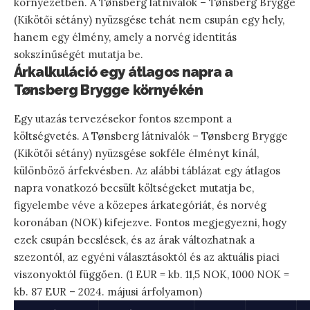
környezetben. A Tønsberg látnivalók – Tønsberg Brygge
(Kikötői sétány) nyüzsgése tehát nem csupán egy hely,
hanem egy élmény, amely a norvég identitás
sokszínűségét mutatja be.
Árkalkuláció egy átlagos napra a
Tønsberg Brygge környékén
Egy utazás tervezésekor fontos szempont a
költségvetés. A Tønsberg látnivalók – Tønsberg Brygge
(Kikötői sétány) nyüzsgése sokféle élményt kínál,
különböző árfekvésben. Az alábbi táblázat egy átlagos
napra vonatkozó becsült költségeket mutatja be,
figyelembe véve a közepes árkategóriát, és norvég
koronában (NOK) kifejezve. Fontos megjegyezni, hogy
ezek csupán becslések, és az árak változhatnak a
szezontól, az egyéni választásoktól és az aktuális piaci
viszonyoktól függően. (1 EUR = kb. 11,5 NOK, 1000 NOK =
kb. 87 EUR – 2024. májusi árfolyamon)