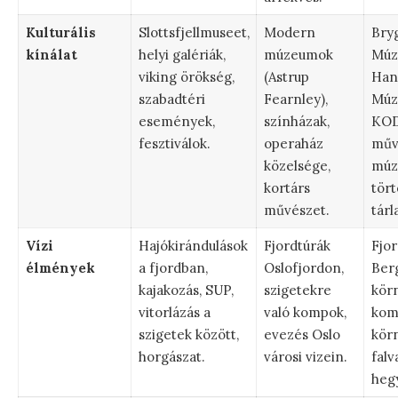
Kulturális
Slottsfjellmuseet,
Modern
Bry
kínálat
helyi galériák,
múzeumok
Múz
viking örökség,
(Astrup
Han
szabadtéri
Fearnley),
Múz
események,
színházak,
KO
fesztiválok.
operaház
műv
közelsége,
múz
kortárs
tör
művészet.
tárl
Vízi
Hajókirándulások
Fjordtúrák
Fjor
élmények
a fjordban,
Oslofjordon,
Ber
kajakozás, SUP,
szigetekre
kör
vitorlázás a
való kompok,
kom
szigetek között,
evezés Oslo
kör
horgászat.
városi vizein.
falv
hegy