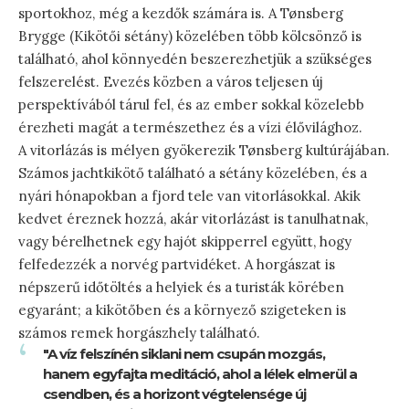
sportokhoz, még a kezdők számára is. A Tønsberg
Brygge (Kikötői sétány) közelében több kölcsönző is
található, ahol könnyedén beszerezhetjük a szükséges
felszerelést. Evezés közben a város teljesen új
perspektívából tárul fel, és az ember sokkal közelebb
érezheti magát a természethez és a vízi élővilághoz.
A vitorlázás is mélyen gyökerezik Tønsberg kultúrájában.
Számos jachtkikötő található a sétány közelében, és a
nyári hónapokban a fjord tele van vitorlásokkal. Akik
kedvet éreznek hozzá, akár vitorlázást is tanulhatnak,
vagy bérelhetnek egy hajót skipperrel együtt, hogy
felfedezzék a norvég partvidéket. A horgászat is
népszerű időtöltés a helyiek és a turisták körében
egyaránt; a kikötőben és a környező szigeteken is
számos remek horgászhely található.
"A víz felszínén siklani nem csupán mozgás,
hanem egyfajta meditáció, ahol a lélek elmerül a
csendben, és a horizont végtelensége új