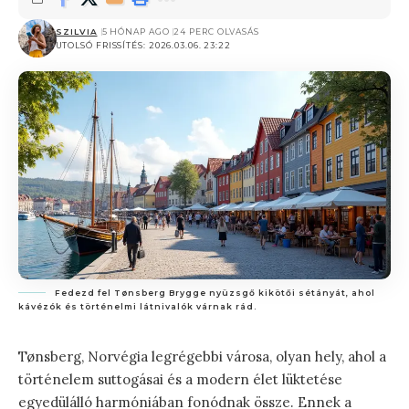
SZILVIA
5 HÓNAP AGO
24 PERC OLVASÁS
UTOLSÓ FRISSÍTÉS: 2026.03.06. 23:22
Fedezd fel Tønsberg Brygge nyüzsgő kikötői sétányát, ahol
kávézók és történelmi látnivalók várnak rád.
Tønsberg, Norvégia legrégebbi városa, olyan hely, ahol a
történelem suttogásai és a modern élet lüktetése
egyedülálló harmóniában fonódnak össze. Ennek a