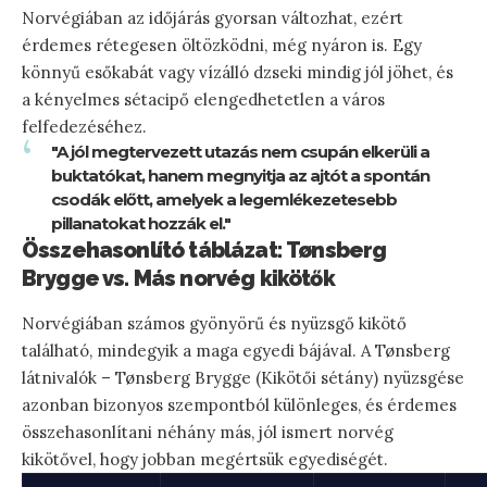
Norvégiában az időjárás gyorsan változhat, ezért
érdemes rétegesen öltözködni, még nyáron is. Egy
könnyű esőkabát vagy vízálló dzseki mindig jól jöhet, és
a kényelmes sétacipő elengedhetetlen a város
felfedezéséhez.
"A jól megtervezett utazás nem csupán elkerüli a
buktatókat, hanem megnyitja az ajtót a spontán
csodák előtt, amelyek a legemlékezetesebb
pillanatokat hozzák el."
Összehasonlító táblázat: Tønsberg
Brygge vs. Más norvég kikötők
Norvégiában számos gyönyörű és nyüzsgő kikötő
található, mindegyik a maga egyedi bájával. A Tønsberg
látnivalók – Tønsberg Brygge (Kikötői sétány) nyüzsgése
azonban bizonyos szempontból különleges, és érdemes
összehasonlítani néhány más, jól ismert norvég
kikötővel, hogy jobban megértsük egyediségét.