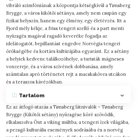
vibráló szimfóniának a központja kétségkívül a Tønsberg
Brygge, a város kikötői sétánya, amely nem csupán egy
fizikai helyszín, hanem egy élmény, egy életérzés. Itt a
Fjord mély kékje, a friss tengeri szellő és a part menti
nyüzsgés magával ragadó keveréke fogadja az
idelátogatót, bepillantást engedve Norvégia tengeri
örökségébe és kortárs kultúrájába egyaránt. Ez a sétány
a helyiek kedvenc találkozóhelye, a turisták mágneses
vonzereje, és a város szívének dobbanása, amely
számtalan apró történetet rejt a macskaköves utcákon
és a teraszos kávézókban.
Tartalom
Ez az átfogó utazás a Tønsberg látnivalók – Tønsberg
Brygge (Kikötői sétány) nyüzsgése köré szövődik,
elkalauzolva Önt a viking múltba, a tengeri ízek világába,
a pezsgő kulturális események sodrásába és a norvég