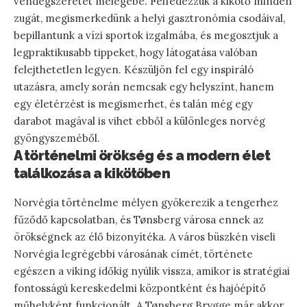
vendégszeretet melegébe. Felfedezzük a kikötő minden
zugát, megismerkedünk a helyi gasztronómia csodáival,
bepillantunk a vízi sportok izgalmába, és megosztjuk a
legpraktikusabb tippeket, hogy látogatása valóban
felejthetetlen legyen. Készüljön fel egy inspiráló
utazásra, amely során nemcsak egy helyszínt, hanem
egy életérzést is megismerhet, és talán még egy
darabot magával is vihet ebből a különleges norvég
gyöngyszeméből.
A történelmi örökség és a modern élet
találkozása a kikötőben
Norvégia történelme mélyen gyökerezik a tengerhez
fűződő kapcsolatban, és Tønsberg városa ennek az
örökségnek az élő bizonyítéka. A város büszkén viseli
Norvégia legrégebbi városának címét, története
egészen a viking időkig nyúlik vissza, amikor is stratégiai
fontosságú kereskedelmi központként és hajóépítő
műhelyként funkcionált. A Tønsberg Brygge már akkor