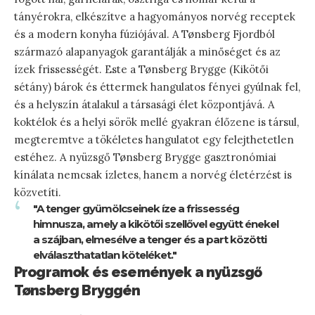
tányérokra, elkészítve a hagyományos norvég receptek
és a modern konyha fúziójával. A Tønsberg Fjordból
származó alapanyagok garantálják a minőséget és az
ízek frissességét. Este a Tønsberg Brygge (Kikötői
sétány) bárok és éttermek hangulatos fényei gyúlnak fel,
és a helyszín átalakul a társasági élet központjává. A
koktélok és a helyi sörök mellé gyakran élőzene is társul,
megteremtve a tökéletes hangulatot egy felejthetetlen
estéhez. A nyüzsgő Tønsberg Brygge gasztronómiai
kínálata nemcsak ízletes, hanem a norvég életérzést is
közvetíti.
"A tenger gyümölcseinek íze a frissesség
himnusza, amely a kikötői szellővel együtt énekel
a szájban, elmesélve a tenger és a part közötti
elválaszthatatlan köteléket."
Programok és események a nyüzsgő
Tønsberg Bryggén