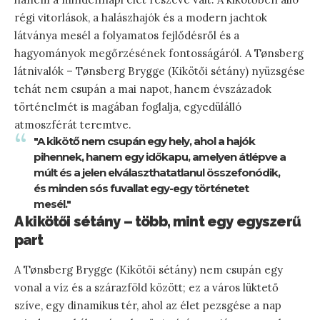
régi vitorlások, a halászhajók és a modern jachtok
látványa mesél a folyamatos fejlődésről és a
hagyományok megőrzésének fontosságáról. A Tønsberg
látnivalók – Tønsberg Brygge (Kikötői sétány) nyüzsgése
tehát nem csupán a mai napot, hanem évszázadok
történelmét is magában foglalja, egyedülálló
atmoszférát teremtve.
"A kikötő nem csupán egy hely, ahol a hajók
pihennek, hanem egy időkapu, amelyen átlépve a
múlt és a jelen elválaszthatatlanul összefonódik,
és minden sós fuvallat egy-egy történetet
mesél."
A kikötői sétány – több, mint egy egyszerű
part
A Tønsberg Brygge (Kikötői sétány) nem csupán egy
vonal a víz és a szárazföld között; ez a város lüktető
szíve, egy dinamikus tér, ahol az élet pezsgése a nap