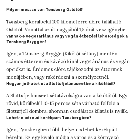
Milyen messze van Tønsberg Oslótól?
Tønsberg körülbelül 100 kilométerre délre található
Oslótól. Vonattal az út nagyjából 1,5 órát vesz igénybe.
Vannak-e vegetáriánus vagy vegán étkezési lehetőségek a
Tønsberg Bryggén?
Igen, a Tønsberg Brygge (Kikötői sétány) mentén
számos étterem és kávézó kínál vegetáriánus és vegán
opciókat is. Érdemes előre tájékozódni az éttermek
menüjében, vagy rákérdezni a személyzetnél.
Hogyan juthatok el a Slottsfjellmuseetbe a kikötőből?
A Slottsfjellmuseet sétatávolságra van a kikötőtől. Egy
rövid, körülbelül 10-15 perces séta várható felfelé a
Slottsfjell dombra, ahonnan csodálatos kilátás is nyílik.
Lehet-e bérelni kerékpárt Tønsbergben?
Igen, Tønsbergben több helyen is lehet kerékpárt
bérelni. Ez egy kiváló módja a város és a környező