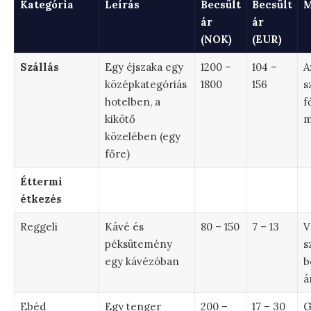
Kategória
Leírás
Becsült
Becsült
M
ár
ár
(NOK)
(EUR)
Szállás
Egy éjszaka egy
1200 –
104 –
A
középkategóriás
1800
156
s
hotelben, a
f
kikötő
m
közelében (egy
főre)
Éttermi
étkezés
Reggeli
Kávé és
80 – 150
7 – 13
V
péksütemény
s
egy kávézóban
b
á
Ebéd
Egy tenger
200 –
17 – 30
G