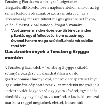
Tønsberg Fjordra és a környező szigetekre
lélegzetelállító, különösen naplementekor, amikor az ég
színei festőien olvadnak össze a víz tükrével. Ez a
látványosság messze túlmutat egy egyszerű sétányon,
valódi élményt kínál minden látogató számára.
"A sétányon minden lépés egy történet, minden
pillantás egy új felfedezés. Nem csupán egy
útvonal, hanem maga az úti cél, ahol a város lelke
tárul fel."
Gasztroélmények a Tønsberg Brygge
mentén
A Tønsberg látnivalók – Tønsberg Brygge (Kikötői
sétány) nyüzsgése elválaszthatatlan a kiváló
gasztronómiai élményektől, amelyek a vízparti sétányt
igazi kulináris célponttá teszik. Itt mindenki megtalálja a
kedvére valót, legyen szó egy gyors kávéról, egy kiadós
ebédről vagy egy elegáns vacsoráról. A kávézók teraszai
már kora reggel megtelnek élettel, frissen sült