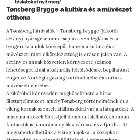
távlatokat nyit meg."
Tønsberg Brygge a kultúra és a művészet
otthona
A Tønsberg látnivalók – Tønsberg Brygge (Kikötői
sétány) nyüzsgése nem csupán a vendéglátás és a
tengeri kalandok köré épül, hanem a kultúra és a
művészet iránti elkötelezettség is erősen jelen van. A
sétány és annak közvetlen környezete számos
lehetőséget kínál a kulturális feltöltődésre, bepillantást
engedve Norvégia gazdag történelmébe és kortárs
művészeti életébe.
A kikötőből könnyedén megközelíthető a híres
Slottsfjellmuseet, amely Tønsberg történelmének és a
viking kornak szentelt kiállításokkal várja a látogatókat. A
múzeum a közeli Slottsfjell dombon található, ahonnan
fantasztikus panoráma nyílik a városra és a fjordra. Itt
megismerkedhetünk a viking hajókkal, a középkori