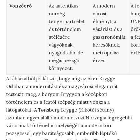
Vonzóerő
Az autentikus
A modern
A tö
norvég
városi
hang
tengerparti élet
élményt, a
UN
és történelem
vásárlást és a
örö
átélésére
gasztronómiát
a fe
vágyóknak,
keresőknek,
kör
nyugodtabb, de
metropolisz
ért
mégis pezsgő
érzés.
környezet.
A táblázatból jól látszik, hogy míg az Aker Brygge
Osloban a modernitást és a nagyvárosi eleganciát
testesíti meg, a bergeni Bryggen a középkori
történelem és a festői szépség miatt vonzza a
látogatókat. A Tønsberg Brygge (Kikötői sétány)
azonban egyedülálló módon ötvözi Norvégia legrégebbi
városának történelmi mélységét a modernkori
pezsgéssel, egy barátságosabb, emberibb léptékű