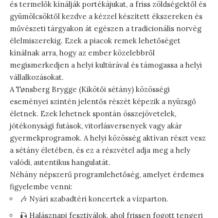
és termelők kínálják portékájukat, a friss zöldségektől és
gyümölcsöktől kezdve a kézzel készített ékszereken és
művészeti tárgyakon át egészen a tradicionális norvég
élelmiszerekig. Ezek a piacok remek lehetőséget
kínálnak arra, hogy az ember közelebbről
megismerkedjen a helyi kultúrával és támogassa a helyi
vállalkozásokat.
A Tønsberg Brygge (Kikötői sétány) közösségi
eseményei szintén jelentős részét képezik a nyüzsgő
életnek. Ezek lehetnek spontán összejövetelek,
jótékonysági futások, vitorlásversenyek vagy akár
gyermekprogramok. A helyi közösség aktívan részt vesz
a sétány életében, és ez a részvétel adja meg a hely
valódi, autentikus hangulatát.
Néhány népszerű programlehetőség, amelyet érdemes
figyelembe venni:
🎶 Nyári szabadtéri koncertek a vízparton.
🎣 Halásznapi fesztiválok, ahol frissen fogott tengeri