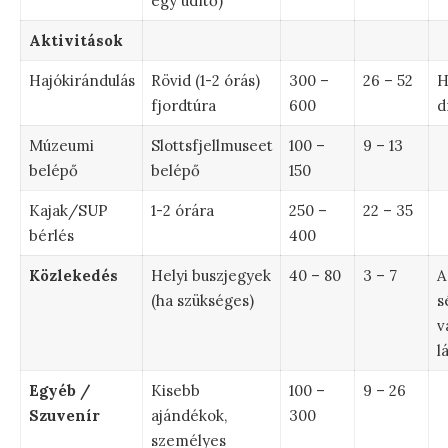
egy üdítő)
Aktivitások
Hajókirándulás
Rövid (1-2 órás)
300 –
26 – 52
H
fjordtúra
600
d
Múzeumi
Slottsfjellmuseet
100 –
9 – 13
belépő
belépő
150
Kajak/SUP
1-2 órára
250 –
22 – 35
bérlés
400
Közlekedés
Helyi buszjegyek
40 – 80
3 – 7
A
(ha szükséges)
s
v
l
Egyéb /
Kisebb
100 –
9 – 26
Szuvenír
ajándékok,
300
személyes