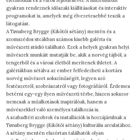
életmóddal és a város fejlődésével. A múzeumban
gyakran rendeznek időszaki kiállításokat és interaktív
programokat is, amelyek még élvezetesebbé teszik a
látogatást.
A Tønsberg Brygge (Kikötői sétány) mentén és a
szomszédos utcákban számos kisebb galéria és
művészeti stúdió található. Ezek a helyek gyakran helyi
művészek munkáit mutatják be, akik a norvég tájból, a
tengerből és a városi életből merítenek ihletet. A
galériákban sétálva az ember felfedezheti a kortárs
norvég művészet sokszínűségét, legyen szó
festészetről, szobrászatról vagy fotográfiáról. Érdemes
betérni egy-egy ilyen művészeti térbe, hiszen sokszor
nemcsak a műalkotások inspirálóak, hanem a
művészekkel való személyes találkozás is.
A szabadtéri szobrok és installációk is hozzájárulnak a
Tønsberg Brygge (Kikötői sétány) kulturális arculatához.
A sétány mentén elszórtan találhatók olyan