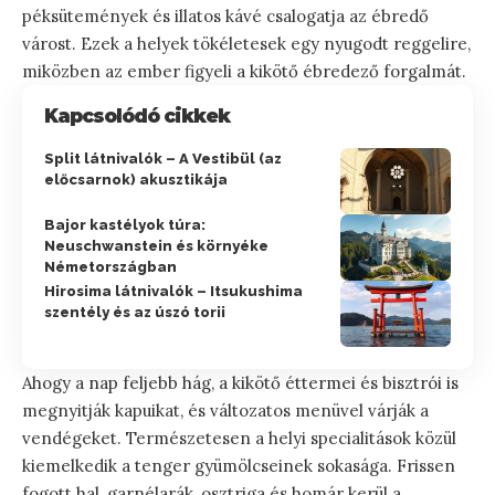
péksütemények és illatos kávé csalogatja az ébredő
várost. Ezek a helyek tökéletesek egy nyugodt reggelire,
miközben az ember figyeli a kikötő ébredező forgalmát.
Kapcsolódó cikkek
Split látnivalók – A Vestibül (az
előcsarnok) akusztikája
Bajor kastélyok túra:
Neuschwanstein és környéke
Németországban
Hirosima látnivalók – Itsukushima
szentély és az úszó torii
Ahogy a nap feljebb hág, a kikötő éttermei és bisztrói is
megnyitják kapuikat, és változatos menüvel várják a
vendégeket. Természetesen a helyi specialitások közül
kiemelkedik a tenger gyümölcseinek sokasága. Frissen
fogott hal, garnélarák, osztriga és homár kerül a