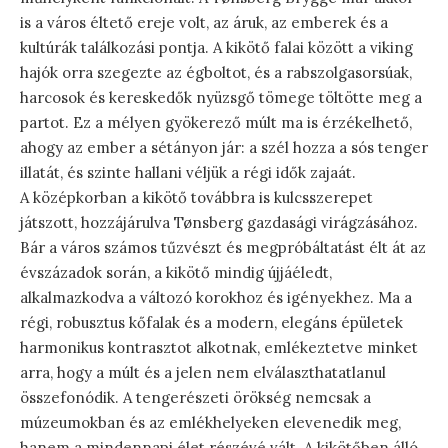
is a város éltető ereje volt, az áruk, az emberek és a
kultúrák találkozási pontja. A kikötő falai között a viking
hajók orra szegezte az égboltot, és a rabszolgasorsúak,
harcosok és kereskedők nyüzsgő tömege töltötte meg a
partot. Ez a mélyen gyökerező múlt ma is érzékelhető,
ahogy az ember a sétányon jár: a szél hozza a sós tenger
illatát, és szinte hallani véljük a régi idők zajaát.
A középkorban a kikötő továbbra is kulcsszerepet
játszott, hozzájárulva Tønsberg gazdasági virágzásához.
Bár a város számos tűzvészt és megpróbáltatást élt át az
évszázadok során, a kikötő mindig újjáéledt,
alkalmazkodva a változó korokhoz és igényekhez. Ma a
régi, robusztus kőfalak és a modern, elegáns épületek
harmonikus kontrasztot alkotnak, emlékeztetve minket
arra, hogy a múlt és a jelen nem elválaszthatatlanul
összefonódik. A tengerészeti örökség nemcsak a
múzeumokban és az emlékhelyeken elevenedik meg,
hanem a mindennapi élet részévé vált. A kikötőben álló