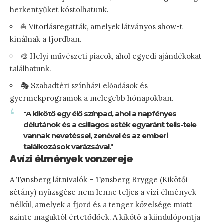
herkentyűket kóstolhatunk.
⛵ Vitorlásregatták, amelyek látványos show-t
kínálnak a fjordban.
🎨 Helyi művészeti piacok, ahol egyedi ajándékokat
találhatunk.
🎭 Szabadtéri színházi előadások és
gyermekprogramok a melegebb hónapokban.
"A kikötő egy élő színpad, ahol a napfényes
délutánok és a csillagos esték egyaránt telis-tele
vannak nevetéssel, zenével és az emberi
találkozások varázsával."
A vízi élmények vonzereje
A Tønsberg látnivalók – Tønsberg Brygge (Kikötői
sétány) nyüzsgése nem lenne teljes a vízi élmények
nélkül, amelyek a fjord és a tenger közelsége miatt
szinte maguktól értetődőek. A kikötő a kiindulópontja