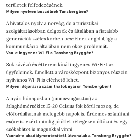
területek felfedezésének.
Milyen nyelven beszélnek Tønsbergben?
A hivatalos nyelv a norvég, de a turisztikai
szolgáltatásokban dolgozók és általában a fiatalabb
generációk széles körben beszélnek angolul, így a
kommunikáció általában nem okoz problémát.
Van-e ingyenes Wi-Fi a Tønsberg Bryggén?
Sok kávézó és étterem kínál ingyenes Wi-Fi-t az
ügyfeleinek. Emellett a városközpont bizonyos részein
nyilvános Wi-Fi is elérhető lehet.
Milyen időjárásra számíthatok nyáron Tønsbergben?
A nyári hónapokban (június-augusztus) az
átlaghőmérséklet 15-20 Celsius fok körül mozog, de
előfordulhatnak melegebb napok is. Érdemes számítani
esőre is, ezért mindig jó ötlet rétegesen öltözni és egy
esőkabátot is magunkkal vinni.
Vannak-e akadálymentesített útvonalak a Tønsberg Bryggén?