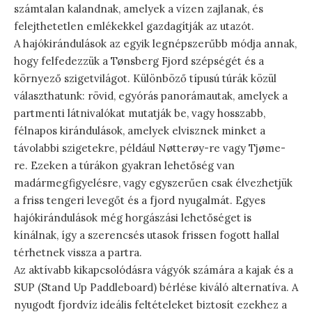
számtalan kalandnak, amelyek a vízen zajlanak, és
felejthetetlen emlékekkel gazdagítják az utazót.
A hajókirándulások az egyik legnépszerűbb módja annak,
hogy felfedezzük a Tønsberg Fjord szépségét és a
környező szigetvilágot. Különböző típusú túrák közül
választhatunk: rövid, egyórás panorámautak, amelyek a
partmenti látnivalókat mutatják be, vagy hosszabb,
félnapos kirándulások, amelyek elvisznek minket a
távolabbi szigetekre, például Nøtterøy-re vagy Tjøme-
re. Ezeken a túrákon gyakran lehetőség van
madármegfigyelésre, vagy egyszerűen csak élvezhetjük
a friss tengeri levegőt és a fjord nyugalmát. Egyes
hajókirándulások még horgászási lehetőséget is
kínálnak, így a szerencsés utasok frissen fogott hallal
térhetnek vissza a partra.
Az aktívabb kikapcsolódásra vágyók számára a kajak és a
SUP (Stand Up Paddleboard) bérlése kiváló alternatíva. A
nyugodt fjordvíz ideális feltételeket biztosít ezekhez a