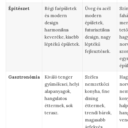
Építészet
Régi faépületek
Üveg és acél
Szín
és modern
modern
fahá
design
épületek,
mer
harmonikus
futurisztikus
tető
keveréke, kisebb
design, nagy
hag
léptékű épületek.
léptékű
norv
fejlesztések.
szo
egy
épül
Gasztronómia
Kiváló tenger
Széles
Hag
gyümölcsei, helyi
nemzetközi
nor
alapanyagok,
konyha, fine
nem
hangulatos
dining
kon
éttermek, sok
éttermek,
halp
terasz.
trendi bárok,
han
magasabb
ven
árfekvés.