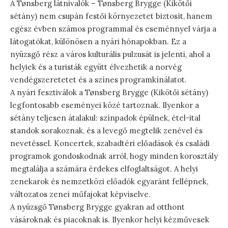
A Tønsberg látnivalók – Tønsberg Brygge (Kikötői
sétány) nem csupán festői környezetet biztosít, hanem
egész évben számos programmal és eseménnyel várja a
látogatókat, különösen a nyári hónapokban. Ez a
nyüzsgő rész a város kulturális pulzusát is jelenti, ahol a
helyiek és a turisták együtt élvezhetik a norvég
vendégszeretetet és a színes programkínálatot.
A nyári fesztiválok a Tønsberg Brygge (Kikötői sétány)
legfontosabb eseményei közé tartoznak. Ilyenkor a
sétány teljesen átalakul: színpadok épülnek, étel-ital
standok sorakoznak, és a levegő megtelik zenével és
nevetéssel. Koncertek, szabadtéri előadások és családi
programok gondoskodnak arról, hogy minden korosztály
megtalálja a számára érdekes elfoglaltságot. A helyi
zenekarok és nemzetközi előadók egyaránt fellépnek,
változatos zenei műfajokat képviselve.
A nyüzsgő Tønsberg Brygge gyakran ad otthont
vásároknak és piacoknak is. Ilyenkor helyi kézművesek