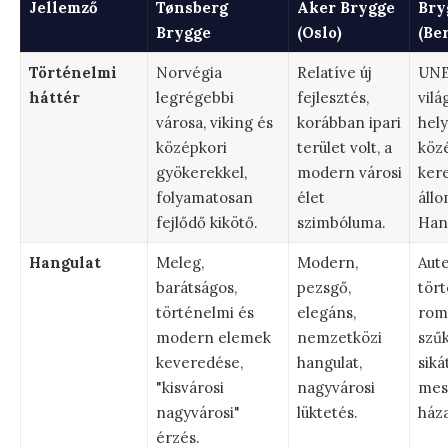
Jellemző
Tønsberg
Aker Brygge
Bry
Brygge
(Oslo)
(Be
Történelmi
Norvégia
Relatíve új
UN
háttér
legrégebbi
fejlesztés,
vilá
városa, viking és
korábban ipari
hely
középkori
terület volt, a
köz
gyökerekkel,
modern városi
ker
folyamatosan
élet
állo
fejlődő kikötő.
szimbóluma.
Han
Hangulat
Meleg,
Modern,
Aute
barátságos,
pezsgő,
tört
történelmi és
elegáns,
rom
modern elemek
nemzetközi
szű
keveredése,
hangulat,
siká
"kisvárosi
nagyvárosi
mes
nagyvárosi"
lüktetés.
háza
érzés.