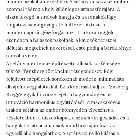
minden szakában érezhető. A sétányon járva az ember
azonnal ráérez a hely különleges atmoszférájára. A
tiszta levegő, a sirályok hangja és a csónakok lágy
ringatózása megnyugtató hátteret biztosít a
mindennapi sürgés-forgáshoz. Itt a kora reggeli
csendben a halászok pakolnak, a kávézók teraszai
délután megtelnek nevetéssel, este pedig a bárok fénye
táncol a vízen.
A sétány mentén az építészeti stílusok sokfélesége
tükrözi Tønsberg történelmi rétegződését. Régi,
felújított faépületek sorakoznak modern, minimalista
dizájnú, üvegpalotákkal. Ez a kontraszt adja a Tønsberg
Brygge egyik fő vonzerejét: a hagyomány és az
innováció harmonikus együttélését. A macskaköves
utakon sétálva az ember könnyedén elveszhet a
részletekben: a díszes kapuk, a színes virágosládák és a
hangulatos utcai lámpások mind hozzájárulnak az
egyedülálló hangulathoz. A sétányról nyíló kilátás a