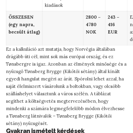
kiadások
ÖSSZESEN
2800 –
243 –
E
(egy napra,
4780
416
n
becsült átlag)
NOK
EUR
a
d
Ez a kalkuláció azt mutatja, hogy Norvégia általában
drágább úti cél, mint sok más európai ország, és ez
Tønsbergre is igaz. Azonban az élmények minősége és a
nyüzsgő Tønsberg Brygge (Kikötői sétány) által kínált
egyedi hangulat megéri az árát. Spórolni lehet azzal, ha
saját élelmiszert vásárolunk a boltokban, vagy olcsóbb
szálláshelyet választunk a város szélén. A táblázat
segíthet a költségvetés megtervezésében, hogy
mindenki a számára legmegfelelőbb módon élvezhesse
a Tønsberg látnivalók – Tønsberg Brygge (Kikötői
sétány) nyüzsgését.
Gyakran ismételt kérdések