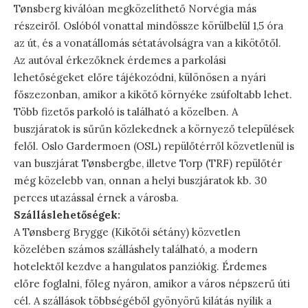
Tønsberg kiválóan megközelíthető Norvégia más
részeiről. Oslóból vonattal mindössze körülbelül 1,5 óra
az út, és a vonatállomás sétatávolságra van a kikötőtől.
Az autóval érkezőknek érdemes a parkolási
lehetőségeket előre tájékozódni, különösen a nyári
főszezonban, amikor a kikötő környéke zsúfoltabb lehet.
Több fizetős parkoló is található a közelben. A
buszjáratok is sűrűn közlekednek a környező települések
felől. Oslo Gardermoen (OSL) repülőtérről közvetlenül is
van buszjárat Tønsbergbe, illetve Torp (TRF) repülőtér
még közelebb van, onnan a helyi buszjáratok kb. 30
perces utazással érnek a városba.
Szálláslehetőségek:
A Tønsberg Brygge (Kikötői sétány) közvetlen
közelében számos szálláshely található, a modern
hotelektől kezdve a hangulatos panziókig. Érdemes
előre foglalni, főleg nyáron, amikor a város népszerű úti
cél. A szállások többségéből gyönyörű kilátás nyílik a