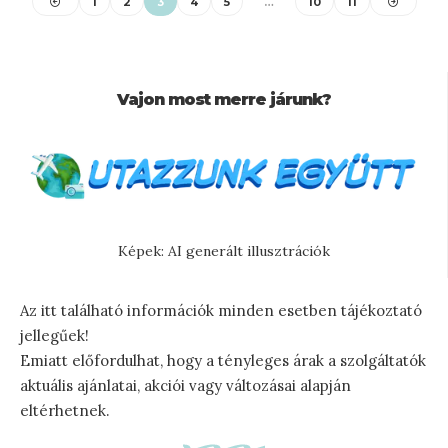
1
2
3
4
5
…
10
11
Vajon most merre járunk?
Képek: AI generált illusztrációk
Az itt található információk minden esetben tájékoztató
jellegűek!
Emiatt előfordulhat, hogy a tényleges árak a szolgáltatók
aktuális ajánlatai, akciói vagy változásai alapján
eltérhetnek.