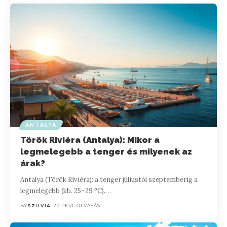
ANTALYA
Török Riviéra (Antalya): Mikor a
legmelegebb a tenger és milyenek az
árak?
Antalya (Török Riviéra): a tenger júliustól szeptemberig a
legmelegebb (kb. 25–29 °C).…
BY
SZILVIA
20 PERC OLVASÁS