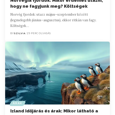
Norvégia fjordok: Mikor érdemes utazni,
hogy ne fagyjunk meg? Költségek
Norvég fjordok: utazz május–szeptember között
(legmelegebb június–augusztus), ekkor ritkán van fagy.
Költségek…
BY
SZILVIA
29 PERC OLVASÁS
ÁRAK
Izland időjárás és árak: Mikor látható a