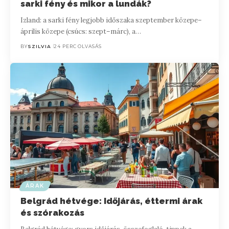
sarki fény és mikor a lundák?
Izland: a sarki fény legjobb időszaka szeptember közepe–
április közepe (csúcs: szept–márc), a…
BY
SZILVIA
24 PERC OLVASÁS
ÁRAK
Belgrád hétvége: Időjárás, éttermi árak
és szórakozás