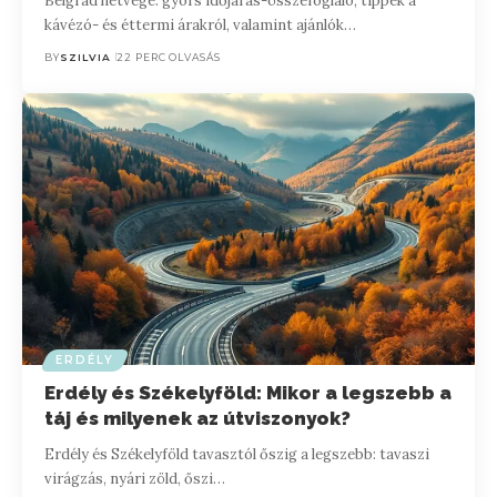
Belgrád hétvége: gyors időjárás-összefoglaló, tippek a
kávézó- és éttermi árakról, valamint ajánlók…
BY
SZILVIA
22 PERC OLVASÁS
ERDÉLY
Erdély és Székelyföld: Mikor a legszebb a
táj és milyenek az útviszonyok?
Erdély és Székelyföld tavasztól őszig a legszebb: tavaszi
virágzás, nyári zöld, őszi…