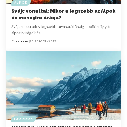
ALPOK
Svájc vonattal: Mikor a legszebb az Alpok
és mennyire drága?
Svájc vonattal: A legszebb tavasztól őszig — zöld völgyek,
alpesi virágok és…
BY
SZILVIA
20 PERC OLVASÁS
FJORDOK