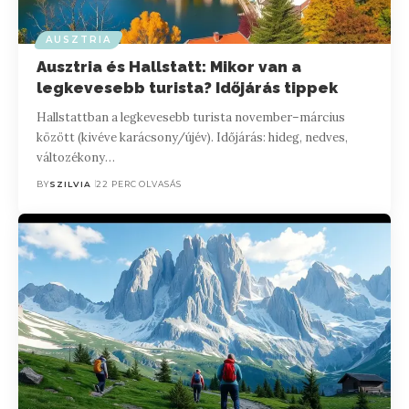
AUSZTRIA
Ausztria és Hallstatt: Mikor van a
legkevesebb turista? Időjárás tippek
Hallstattban a legkevesebb turista november–március
között (kivéve karácsony/újév). Időjárás: hideg, nedves,
változékony…
BY
SZILVIA
22 PERC OLVASÁS