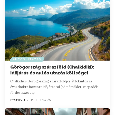
AUTÓS UTAZÁS
Görögország szárazföld (Chalkidiki):
Időjárás és autós utazás költségei
Chalkidiki (Görögország szárazföldje): áttekintés az
évszakokra bontott időjárásról (hőmérséklet, csapadék,
fürdési szezon)…
BY
SZILVIA
28 PERC OLVASÁS