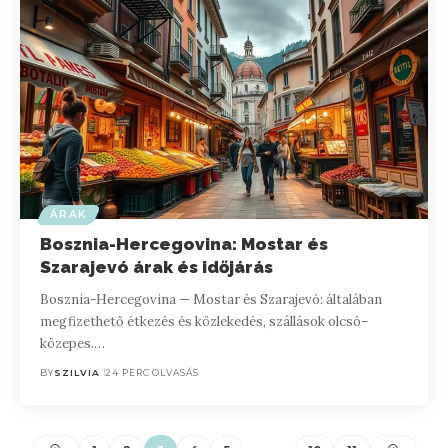
ÁRAK
Bosznia-Hercegovina: Mostar és
Szarajevó árak és időjárás
Bosznia-Hercegovina — Mostar és Szarajevó: általában
megfizethető étkezés és közlekedés, szállások olcsó–
közepes.…
BY
SZILVIA
24 PERC OLVASÁS