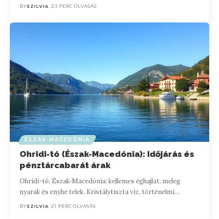
BY
SZILVIA
23 PERC OLVASÁS
ÉSZAK-MACEDÓNIA
Ohridi-tó (Észak-Macedónia): Időjárás és
pénztárcabarát árak
Ohridi-tó, Észak‑Macedónia: kellemes éghajlat, meleg
nyarak és enyhe telek. Kristálytiszta víz, történelmi…
BY
SZILVIA
21 PERC OLVASÁS