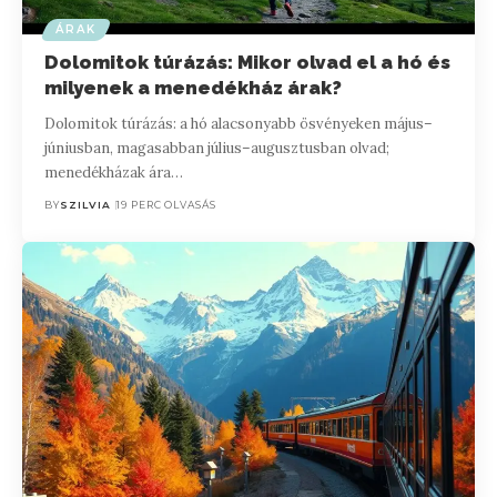
ÁRAK
Dolomitok túrázás: Mikor olvad el a hó és
milyenek a menedékház árak?
Dolomitok túrázás: a hó alacsonyabb ösvényeken május–
júniusban, magasabban július–augusztusban olvad;
menedékházak ára…
BY
SZILVIA
19 PERC OLVASÁS