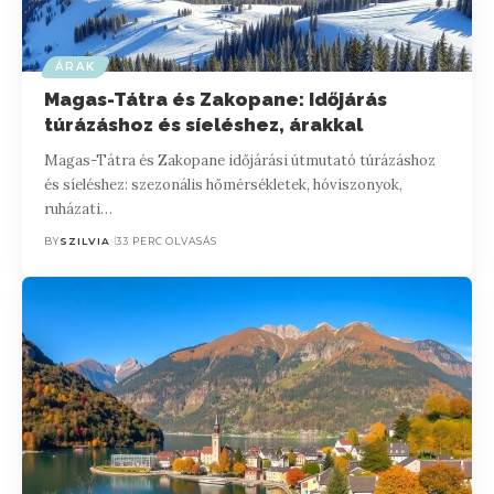
ÁRAK
Magas-Tátra és Zakopane: Időjárás
túrázáshoz és síeléshez, árakkal
Magas-Tátra és Zakopane időjárási útmutató túrázáshoz
és síeléshez: szezonális hőmérsékletek, hóviszonyok,
ruházati…
BY
SZILVIA
33 PERC OLVASÁS