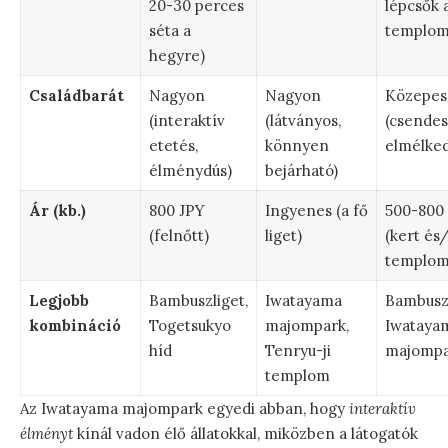
20-30 perces
lépcsők 
séta a
templom
hegyre)
Családbarát
Nagyon
Nagyon
Közepes
(interaktív
(látványos,
(csendes
etetés,
könnyen
elmélke
élménydús)
bejárható)
Ár (kb.)
800 JPY
Ingyenes (a fő
500-800
(felnőtt)
liget)
(kert és
templom
Legjobb
Bambuszliget,
Iwatayama
Bambuszl
kombináció
Togetsukyo
majompark,
Iwataya
híd
Tenryu-ji
majompa
templom
Az Iwatayama majompark egyedi abban, hogy
interaktív
élményt
kínál vadon élő állatokkal, miközben a látogatók