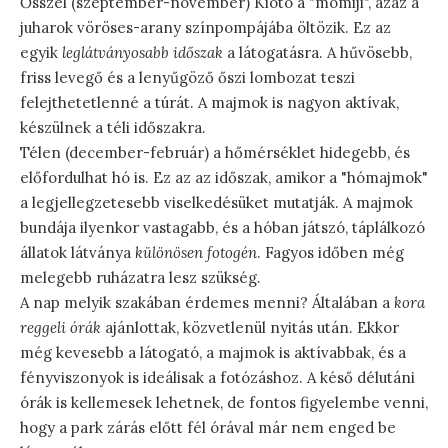
Ősszel (szeptember-november) Kiotó a "momiji", azaz a
juharok vöröses-arany színpompájába öltözik. Ez az
egyik
leglátványosabb időszak
a látogatásra. A hűvösebb,
friss levegő és a lenyűgöző őszi lombozat teszi
felejthetetlenné a túrát. A majmok is nagyon aktívak,
készülnek a téli időszakra.
Télen (december-február) a hőmérséklet hidegebb, és
előfordulhat hó is. Ez az az időszak, amikor a "hómajmok"
a legjellegzetesebb viselkedésüket mutatják. A majmok
bundája ilyenkor vastagabb, és a hóban játszó, táplálkozó
állatok látványa
különösen fotogén
. Fagyos időben még
melegebb ruházatra lesz szükség.
A nap melyik szakában érdemes menni? Általában a
kora
reggeli órák
ajánlottak, közvetlenül nyitás után. Ekkor
még kevesebb a látogató, a majmok is aktívabbak, és a
fényviszonyok is ideálisak a fotózáshoz. A késő délutáni
órák is kellemesek lehetnek, de fontos figyelembe venni,
hogy a park zárás előtt fél órával már nem enged be