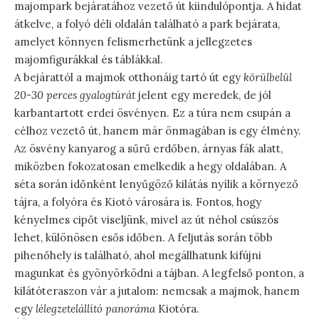
majompark bejáratához vezető út kiindulópontja. A hidat
átkelve, a folyó déli oldalán található a park bejárata,
amelyet könnyen felismerhetünk a jellegzetes
majomfigurákkal és táblákkal.
A bejárattól a majmok otthonáig tartó út egy
körülbelül
20-30 perces gyalogtúrát
jelent egy meredek, de jól
karbantartott erdei ösvényen. Ez a túra nem csupán a
célhoz vezető út, hanem már önmagában is egy élmény.
Az ösvény kanyarog a sűrű erdőben, árnyas fák alatt,
miközben fokozatosan emelkedik a hegy oldalában. A
séta során időnként lenyűgöző kilátás nyílik a környező
tájra, a folyóra és Kiotó városára is. Fontos, hogy
kényelmes cipőt viseljünk, mivel az út néhol csúszós
lehet, különösen esős időben. A feljutás során több
pihenőhely is található, ahol megállhatunk kifújni
magunkat és gyönyörködni a tájban. A legfelső ponton, a
kilátóteraszon vár a jutalom: nemcsak a majmok, hanem
egy
lélegzetelállító panoráma
Kiotóra.