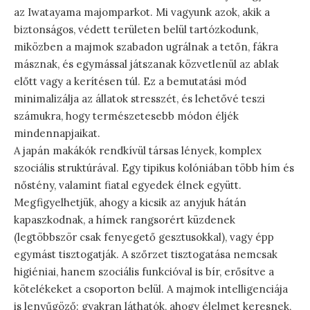
az Iwatayama majomparkot. Mi vagyunk azok, akik a
biztonságos, védett területen belül tartózkodunk,
miközben a majmok szabadon ugrálnak a tetőn, fákra
másznak, és egymással játszanak közvetlenül az ablak
előtt vagy a kerítésen túl. Ez a bemutatási mód
minimalizálja az állatok stresszét, és lehetővé teszi
számukra, hogy természetesebb módon éljék
mindennapjaikat.
A japán makákók rendkívül társas lények, komplex
szociális struktúrával. Egy tipikus kolóniában több hím és
nőstény, valamint fiatal egyedek élnek együtt.
Megfigyelhetjük, ahogy a kicsik az anyjuk hátán
kapaszkodnak, a hímek rangsorért küzdenek
(legtöbbször csak fenyegető gesztusokkal), vagy épp
egymást tisztogatják. A szőrzet tisztogatása nemcsak
higiéniai, hanem szociális funkcióval is bír, erősítve a
kötelékeket a csoporton belül. A majmok intelligenciája
is lenyűgöző: gyakran láthatók, ahogy élelmet keresnek,