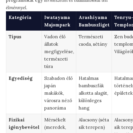
programokat egy
természettel és vadállatokkal teli
élménnyel
.
Kategória
Iwatayama
Arashiyama
Tenryu-
Majompark
Bambuszliget
Templo
Típus
Vadon élő
Természeti
Zen budd
állatok
csoda, sétány
templom
megfigyelése,
Világörö
természeti
túra
Egyediség
Szabadon élő
Hatalmas
Hatalmas
japán
bambuszfák
történel
makákók,
alkotta alagút,
épületek
városra néző
különleges
panoráma
hang
Fizikai
Mérsékelt
Alacsony (séta
Alacsony
igénybevétel
(meredek,
sík terepen)
sík tere