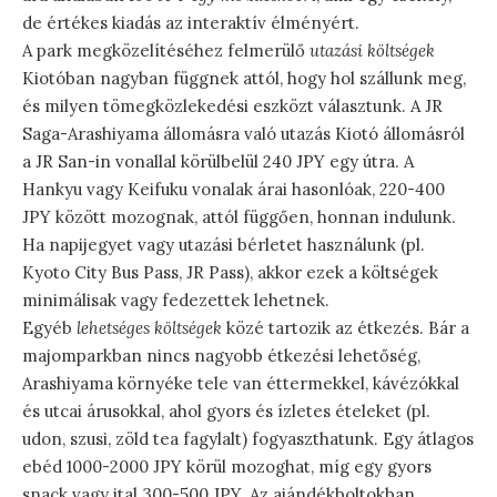
de értékes kiadás az interaktív élményért.
A park megközelítéséhez felmerülő
utazási költségek
Kiotóban nagyban függnek attól, hogy hol szállunk meg,
és milyen tömegközlekedési eszközt választunk. A JR
Saga-Arashiyama állomásra való utazás Kiotó állomásról
a JR San-in vonallal körülbelül 240 JPY egy útra. A
Hankyu vagy Keifuku vonalak árai hasonlóak, 220-400
JPY között mozognak, attól függően, honnan indulunk.
Ha napijegyet vagy utazási bérletet használunk (pl.
Kyoto City Bus Pass, JR Pass), akkor ezek a költségek
minimálisak vagy fedezettek lehetnek.
Egyéb
lehetséges költségek
közé tartozik az étkezés. Bár a
majomparkban nincs nagyobb étkezési lehetőség,
Arashiyama környéke tele van éttermekkel, kávézókkal
és utcai árusokkal, ahol gyors és ízletes ételeket (pl.
udon, szusi, zöld tea fagylalt) fogyaszthatunk. Egy átlagos
ebéd 1000-2000 JPY körül mozoghat, míg egy gyors
snack vagy ital 300-500 JPY. Az ajándékboltokban