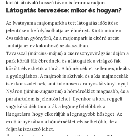
kiotói látnivaló hosszú távon is fennmaradjon.
Látogatás tervezése: mikor és hogyan?
Az Iwatayama majomparkba tett látogatás időzítése
jelentősen befolyásolhatja az élményt. Kiotó minden
évszakban gyönyörű, és a majompark is eltérő arcát
mutatja az év különböző szakaszaiban.
Tavasszal (március-május) a cseresznyevirágzás idején a
park körüli fák ébrednek, és a látogatók a virágzó fák
között élvezhetik a túrát. A hőmérséklet kellemes, ideális
a gyalogláshoz. A majmok is aktívak, és a kis majmocskák
is ekkor születnek, ami különösen aranyos látványt nyújt.
Nyáron (június-augusztus) a hőmérséklet magasabb, és a
páratartalom is jelentős lehet. Ilyenkor a kora reggeli
vagy késő délutáni órák a legmegfelelőbbek a
látogatásra, hogy elkerüljük a legnagyobb hőséget. Az
erdő árnyékában a hőmérséklet elviselhetőbb, de a
feljutás izzasztó lehet.