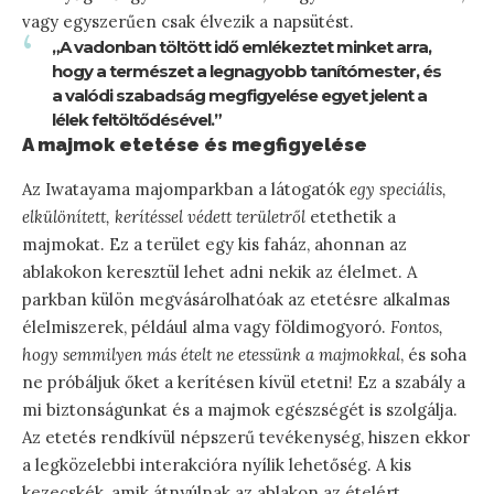
vagy egyszerűen csak élvezik a napsütést.
„A vadonban töltött idő emlékeztet minket arra,
hogy a természet a legnagyobb tanítómester, és
a valódi szabadság megfigyelése egyet jelent a
lélek feltöltődésével.”
A majmok etetése és megfigyelése
Az Iwatayama majomparkban a látogatók
egy speciális,
elkülönített, kerítéssel védett területről
etethetik a
majmokat. Ez a terület egy kis faház, ahonnan az
ablakokon keresztül lehet adni nekik az élelmet. A
parkban külön megvásárolhatóak az etetésre alkalmas
élelmiszerek, például alma vagy földimogyoró.
Fontos,
hogy semmilyen más ételt ne etessünk a majmokkal
, és soha
ne próbáljuk őket a kerítésen kívül etetni! Ez a szabály a
mi biztonságunkat és a majmok egészségét is szolgálja.
Az etetés rendkívül népszerű tevékenység, hiszen ekkor
a legközelebbi interakcióra nyílik lehetőség. A kis
kezecskék, amik átnyúlnak az ablakon az ételért,