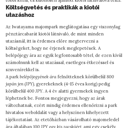
többi közül, és különösen ajánlott kiotói látnivalóvá teszi.
Költségvetés és praktikák a kiotói
utazáshoz
Az Iwatayama majompark meglátogatása egy viszonylag
pénztárcabarát kiotói látnivaló, de mint minden
utazásnál, itt is érdemes előre megtervezni a
költségeket, hogy ne érjenek meglepetések. A
belépőjegy ára az egyik legfontosabb tétel, de ezen kívül
számolnunk kell az utazással, esetleges étkezéssel és
szuvenírekkel is.
A park
belépőjegyének ára
felnőtteknek körülbelül
800
japán jen (JPY)
, gyerekeknek (4-15 éves korig) pedig
körülbelül
400 JPY
. A 4 év alatti gyermekek ingyen
léphetnek be. Fontos megjegyezni, hogy az árak
változhatnak, ezért mindig érdemes ellenőrizni a park
hivatalos weboldalát vagy a helyszínen kihelyezett
tájékoztatást. Az etetőházban vásárolható majomeledel
ára általában
100 JPY egy kis zacskóért
, ami egy csekély,