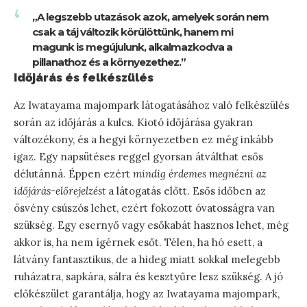
„A legszebb utazások azok, amelyek során nem
csak a táj változik körülöttünk, hanem mi
magunk is megújulunk, alkalmazkodva a
pillanathoz és a környezethez.”
Időjárás és felkészülés
Az Iwatayama majompark látogatásához való felkészülés
során az időjárás a kulcs. Kiotó időjárása gyakran
változékony, és a hegyi környezetben ez még inkább
igaz. Egy napsütéses reggel gyorsan átválthat esős
délutánná. Éppen ezért
mindig érdemes megnézni az
időjárás-előrejelzést
a látogatás előtt. Esős időben az
ösvény csúszós lehet, ezért fokozott óvatosságra van
szükség. Egy esernyő vagy esőkabát hasznos lehet, még
akkor is, ha nem ígérnek esőt. Télen, ha hó esett, a
látvány fantasztikus, de a hideg miatt sokkal melegebb
ruházatra, sapkára, sálra és kesztyűre lesz szükség. A jó
előkészület garantálja, hogy az Iwatayama majompark,