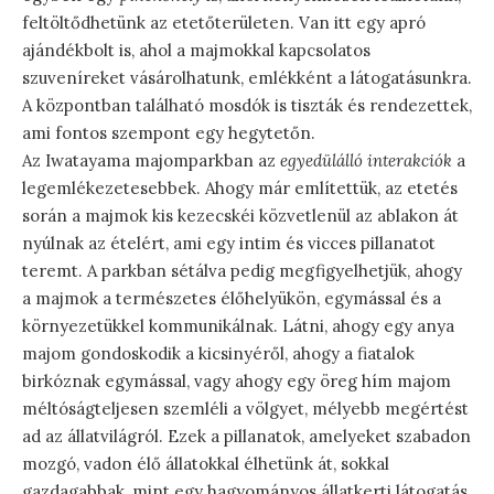
feltöltődhetünk az etetőterületen. Van itt egy apró
ajándékbolt is, ahol a majmokkal kapcsolatos
szuveníreket vásárolhatunk, emlékként a látogatásunkra.
A központban található mosdók is tiszták és rendezettek,
ami fontos szempont egy hegytetőn.
Az Iwatayama majomparkban az
egyedülálló interakciók
a
legemlékezetesebbek. Ahogy már említettük, az etetés
során a majmok kis kezecskéi közvetlenül az ablakon át
nyúlnak az ételért, ami egy intim és vicces pillanatot
teremt. A parkban sétálva pedig megfigyelhetjük, ahogy
a majmok a természetes élőhelyükön, egymással és a
környezetükkel kommunikálnak. Látni, ahogy egy anya
majom gondoskodik a kicsinyéről, ahogy a fiatalok
birkóznak egymással, vagy ahogy egy öreg hím majom
méltóságteljesen szemléli a völgyet, mélyebb megértést
ad az állatvilágról. Ezek a pillanatok, amelyeket szabadon
mozgó, vadon élő állatokkal élhetünk át, sokkal
gazdagabbak, mint egy hagyományos állatkerti látogatás.