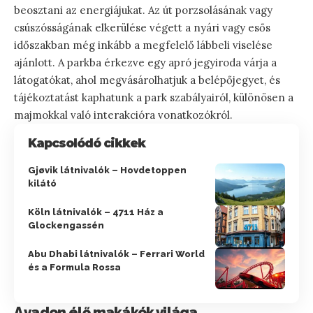
beosztani az energiájukat. Az út porzsolásának vagy
csúszósságának elkerülése végett a nyári vagy esős
időszakban még inkább a megfelelő lábbeli viselése
ajánlott. A parkba érkezve egy apró jegyiroda várja a
látogatókat, ahol megvásárolhatjuk a belépőjegyet, és
tájékoztatást kaphatunk a park szabályairól, különösen a
majmokkal való interakcióra vonatkozókról.
Kapcsolódó cikkek
Gjøvik látnivalók – Hovdetoppen
kilátó
Köln látnivalók – 4711 Ház a
Glockengassén
Abu Dhabi látnivalók – Ferrari World
és a Formula Rossa
A vadon élő makákók világa