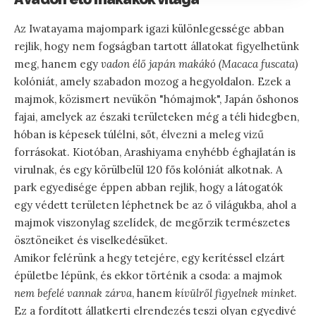
Az Iwatayama majompark igazi különlegessége abban
rejlik, hogy nem fogságban tartott állatokat figyelhetünk
meg, hanem egy
vadon élő japán makákó (Macaca fuscata)
kolóniát, amely szabadon mozog a hegyoldalon. Ezek a
majmok, közismert nevükön "hómajmok", Japán őshonos
fajai, amelyek az északi területeken még a téli hidegben,
hóban is képesek túlélni, sőt, élvezni a meleg vizű
forrásokat. Kiotóban, Arashiyama enyhébb éghajlatán is
virulnak, és egy körülbelül 120 fős kolóniát alkotnak. A
park egyedisége éppen abban rejlik, hogy a látogatók
egy védett területen léphetnek be az ő világukba, ahol a
majmok viszonylag szelídek, de megőrzik természetes
ösztöneiket és viselkedésüket.
Amikor felérünk a hegy tetejére, egy kerítéssel elzárt
épületbe lépünk, és ekkor történik a csoda: a majmok
nem befelé vannak zárva
, hanem
kívülről figyelnek minket
.
Ez a fordított állatkerti elrendezés teszi olyan egyedivé