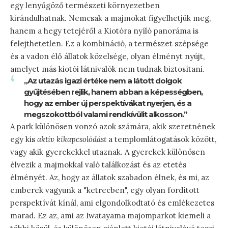
egy lenyűgöző természeti környezetben
kirándulhatnak. Nemcsak a majmokat figyelhetjük meg,
hanem a hegy tetejéről a Kiotóra nyíló panoráma is
felejthetetlen. Ez a kombináció, a természet szépsége
és a vadon élő állatok közelsége, olyan élményt nyújt,
amelyet más kiotói látnivalók nem tudnak biztosítani.
„Az utazás igazi értéke nem a látott dolgok
gyűjtésében rejlik, hanem abban a képességben,
hogy az ember új perspektívákat nyerjen, és a
megszokottból valami rendkívülit alkosson.”
A park különösen vonzó azok számára, akik szeretnének
egy kis
aktív kikapcsolódást
a templomlátogatások között,
vagy akik gyerekekkel utaznak. A gyerekek különösen
élvezik a majmokkal való találkozást és az etetés
élményét. Az, hogy az állatok szabadon élnek, és mi, az
emberek vagyunk a "ketrecben", egy olyan fordított
perspektívát kínál, ami elgondolkodtató és emlékezetes
marad. Ez az, ami az Iwatayama majomparkot kiemeli a