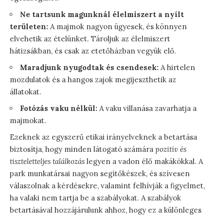
Ne tartsunk magunknál élelmiszert a nyílt
területen:
A majmok nagyon ügyesek, és könnyen
elvehetik az ételünket. Tároljuk az élelmiszert
hátizsákban, és csak az etetőházban vegyük elő.
Maradjunk nyugodtak és csendesek:
A hirtelen
mozdulatok és a hangos zajok megijeszthetik az
állatokat.
Fotózás vaku nélkül:
A vaku villanása zavarhatja a
majmokat.
Ezeknek az egyszerű etikai irányelveknek a betartása
biztosítja, hogy minden látogató számára
pozitív és
tiszteletteljes találkozás
legyen a vadon élő makákókkal. A
park munkatársai nagyon segítőkészek, és szívesen
válaszolnak a kérdésekre, valamint felhívják a figyelmet,
ha valaki nem tartja be a szabályokat. A szabályok
betartásával hozzájárulunk ahhoz, hogy ez a különleges