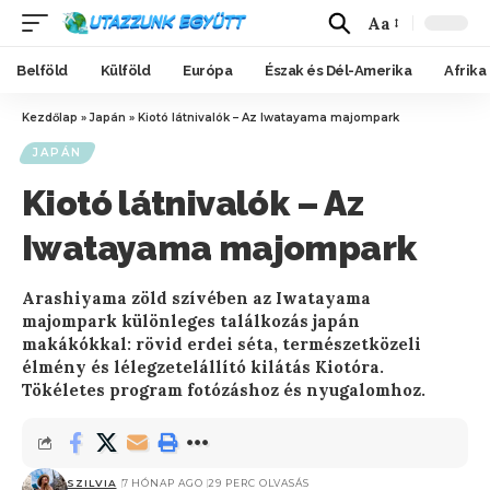
Aa
Belföld
Külföld
Európa
Észak és Dél-Amerika
Afrika
Kezdőlap
»
Japán
»
Kiotó látnivalók – Az Iwatayama majompark
JAPÁN
Kiotó látnivalók – Az
Iwatayama majompark
Arashiyama zöld szívében az Iwatayama
majompark különleges találkozás japán
makákókkal: rövid erdei séta, természetközeli
élmény és lélegzetelállító kilátás Kiotóra.
Tökéletes program fotózáshoz és nyugalomhoz.
SZILVIA
7 HÓNAP AGO
29 PERC OLVASÁS