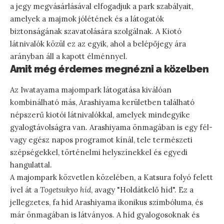
a jegy megvásárlásával elfogadjuk a park szabályait,
amelyek a majmok jólétének és a látogatók
biztonságának szavatolására szolgálnak. A Kiotó
látnivalók közül ez az egyik, ahol a belépőjegy ára
arányban áll a kapott élménnyel.
Amit még érdemes megnézni a közelben
Az Iwatayama majompark látogatása kiválóan
kombinálható más, Arashiyama kerületben található
népszerű kiotói látnivalókkal, amelyek mindegyike
gyalogtávolságra van. Arashiyama önmagában is egy fél-
vagy egész napos programot kínál, tele természeti
szépségekkel, történelmi helyszínekkel és egyedi
hangulattal.
A majompark közvetlen közelében, a Katsura folyó felett
ível át a
Togetsukyo híd
, avagy "Holdátkelő híd". Ez a
jellegzetes, fa híd Arashiyama ikonikus szimbóluma, és
már önmagában is látványos. A híd gyalogosoknak és