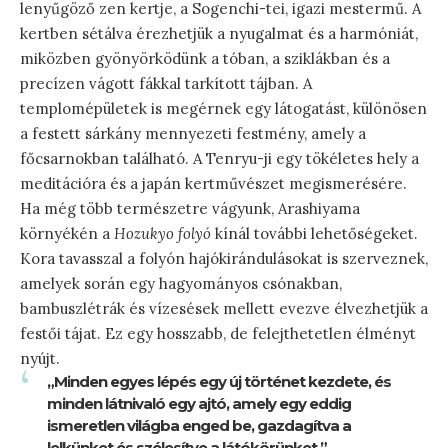
lenyűgöző zen kertje, a Sogenchi-tei, igazi mestermű. A
kertben sétálva érezhetjük a nyugalmat és a harmóniát,
miközben gyönyörködünk a tóban, a sziklákban és a
precízen vágott fákkal tarkított tájban. A
templomépületek is megérnek egy látogatást, különösen
a festett sárkány mennyezeti festmény, amely a
főcsarnokban található. A Tenryu-ji egy tökéletes hely a
meditációra és a japán kertművészet megismerésére.
Ha még több természetre vágyunk, Arashiyama
környékén a
Hozukyo folyó
kínál további lehetőségeket.
Kora tavasszal a folyón hajókirándulásokat is szerveznek,
amelyek során egy hagyományos csónakban,
bambuszlétrák és vízesések mellett evezve élvezhetjük a
festői tájat. Ez egy hosszabb, de felejthetetlen élményt
nyújt.
„Minden egyes lépés egy új történet kezdete, és
minden látnivaló egy ajtó, amely egy eddig
ismeretlen világba enged be, gazdagítva a
lelkünket és szélesítve a látókörünket.”