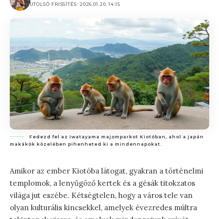
UTOLSÓ FRISSÍTÉS: 2026.01.20. 14:15
Fedezd fel az Iwatayama majomparkot Kiotóban, ahol a japán
makákók közelében pihenheted ki a mindennapokat.
Amikor az ember Kiotóba látogat, gyakran a történelmi
templomok, a lenyűgöző kertek és a gésák titokzatos
világa jut eszébe. Kétségtelen, hogy a város tele van
olyan kulturális kincsekkel, amelyek évezredes múltra