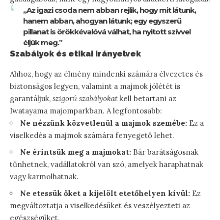
„Az igazi csoda nem abban rejlik, hogy mit látunk,
hanem abban, ahogyan látunk; egy egyszerű
pillanat is örökkévalóvá válhat, ha nyitott szívvel
éljük meg.”
Szabályok és etikai irányelvek
Ahhoz, hogy az élmény mindenki számára élvezetes és
biztonságos legyen, valamint a majmok jólétét is
garantáljuk,
szigorú szabályokat
kell betartani az
Iwatayama majomparkban. A legfontosabb:
Ne nézzünk közvetlenül a majmok szemébe:
Ez a
viselkedés a majmok számára fenyegető lehet.
Ne érintsük meg a majmokat:
Bár barátságosnak
tűnhetnek, vadállatokról van szó, amelyek haraphatnak
vagy karmolhatnak.
Ne etessük őket a kijelölt etetőhelyen kívül:
Ez
megváltoztatja a viselkedésüket és veszélyezteti az
egészségüket.