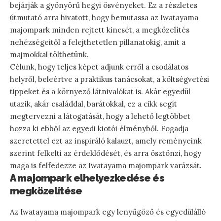
bejárják a gyönyörű hegyi ösvényeket. Ez a részletes
útmutató arra hivatott, hogy bemutassa az Iwatayama
majompark minden rejtett kincsét, a megközelítés
nehézségeitől a felejthetetlen pillanatokig, amit a
majmokkal tölthetünk.
Célunk, hogy teljes képet adjunk erről a csodálatos
helyről, beleértve a praktikus tanácsokat, a költségvetési
tippeket és a környező látnivalókat is. Akár egyedül
utazik, akár családdal, barátokkal, ez a cikk segít
megtervezni a látogatását, hogy a lehető legtöbbet
hozza ki ebből az egyedi kiotói élményből. Fogadja
szeretettel ezt az inspiráló kalauzt, amely reményeink
szerint felkelti az érdeklődését, és arra ösztönzi, hogy
maga is felfedezze az Iwatayama majompark varázsát.
A majompark elhelyezkedése és
megközelítése
Az Iwatayama majompark egy lenyűgöző és egyedülálló