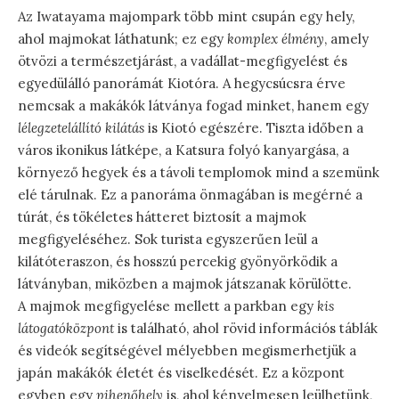
Az Iwatayama majompark több mint csupán egy hely,
ahol majmokat láthatunk; ez egy
komplex élmény
, amely
ötvözi a természetjárást, a vadállat-megfigyelést és
egyedülálló panorámát Kiotóra. A hegycsúcsra érve
nemcsak a makákók látványa fogad minket, hanem egy
lélegzetelállító kilátás
is Kiotó egészére. Tiszta időben a
város ikonikus látképe, a Katsura folyó kanyargása, a
környező hegyek és a távoli templomok mind a szemünk
elé tárulnak. Ez a panoráma önmagában is megérné a
túrát, és tökéletes hátteret biztosít a majmok
megfigyeléséhez. Sok turista egyszerűen leül a
kilátóteraszon, és hosszú percekig gyönyörködik a
látványban, miközben a majmok játszanak körülötte.
A majmok megfigyelése mellett a parkban egy
kis
látogatóközpont
is található, ahol rövid információs táblák
és videók segítségével mélyebben megismerhetjük a
japán makákók életét és viselkedését. Ez a központ
egyben egy
pihenőhely
is, ahol kényelmesen leülhetünk,