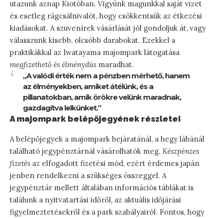
utazunk aznap Kiotóban. Vigyünk magunkkal saját vizet
és esetleg rágcsálnivalót, hogy csökkentsük az étkezési
kiadásokat. A szuvenírek vásárlását jól gondoljuk át, vagy
válasszunk kisebb, olcsóbb darabokat. Ezekkel a
praktikákkal az Iwatayama majompark látogatása
megfizethető és élménydús
maradhat.
„A valódi érték nem a pénzben mérhető, hanem
az élményekben, amiket átélünk, és a
pillanatokban, amik örökre velünk maradnak,
gazdagítva lelkünket.”
A majompark belépőjegyének részletei
A belépőjegyek a majompark bejáratánál, a hegy lábánál
található jegypénztárnál vásárolhatók meg.
Készpénzes
fizetés
az elfogadott fizetési mód, ezért érdemes japán
jenben rendelkezni a szükséges összeggel. A
jegypénztár mellett általában információs táblákat is
találunk a nyitvatartási időről, az aktuális időjárási
figyelmeztetésekről és a park szabályairól. Fontos, hogy