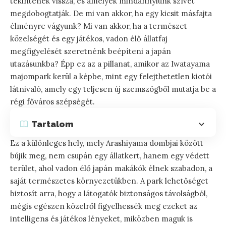
tekintenek vissza, és amelyek mindannyiunk szívét
megdobogtatják. De mi van akkor, ha egy kicsit másfajta
élményre vágyunk? Mi van akkor, ha a természet
közelségét és egy játékos, vadon élő állatfaj
megfigyelését szeretnénk beépíteni a japán
utazásunkba? Épp ez az a pillanat, amikor az Iwatayama
majompark kerül a képbe, mint egy felejthetetlen kiotói
látnivaló, amely egy teljesen új szemszögből mutatja be a
régi főváros szépségét.
Tartalom
Ez a különleges hely, mely Arashiyama dombjai között
bújik meg, nem csupán egy állatkert, hanem egy védett
terület, ahol vadon élő japán makákók élnek szabadon, a
saját természetes környezetükben. A park lehetőséget
biztosít arra, hogy a látogatók biztonságos távolságból,
mégis egészen közelről figyelhessék meg ezeket az
intelligens és játékos lényeket, miközben maguk is