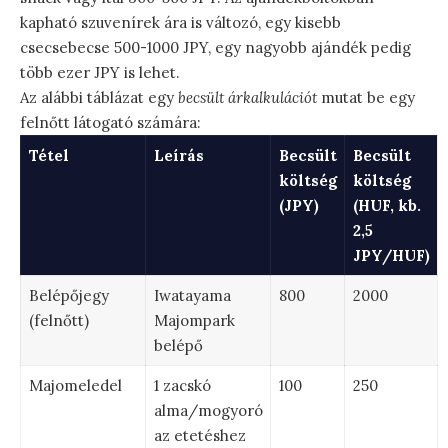
kapható szuvenírek ára is változó, egy kisebb
csecsebecse 500-1000 JPY, egy nagyobb ajándék pedig
több ezer JPY is lehet.
Az alábbi táblázat egy
becsült árkalkulációt
mutat be egy
felnőtt látogató számára:
Tétel
Leírás
Becsült
Becsült
költség
költség
(JPY)
(HUF, kb.
2,5
JPY/HUF)
Belépőjegy
Iwatayama
800
2000
(felnőtt)
Majompark
belépő
Majomeledel
1 zacskó
100
250
alma/mogyoró
az etetéshez