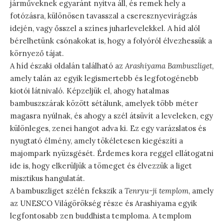
járműveknek egyaránt nyitva áll, és remek hely a
fotózásra, különösen tavasszal a cseresznyevirágzás
idején, vagy ősszel a színes juharlevelekkel. A híd alól
bérelhetünk csónakokat is, hogy a folyóról élvezhessük a
környező tájat.
A híd északi oldalán található az
Arashiyama Bambuszliget
,
amely talán az egyik legismertebb és legfotogénebb
kiotói látnivaló. Képzeljük el, ahogy hatalmas
bambuszszárak között sétálunk, amelyek több méter
magasra nyúlnak, és ahogy a szél átsüvít a leveleken, egy
különleges, zenei hangot adva ki. Ez egy varázslatos és
nyugtató élmény, amely tökéletesen kiegészíti a
majompark nyüzsgését. Érdemes kora reggel ellátogatni
ide is, hogy elkerüljük a tömeget és élvezzük a liget
misztikus hangulatát.
A bambuszliget szélén fekszik a
Tenryu-ji templom
, amely
az UNESCO Világörökség része és Arashiyama egyik
legfontosabb zen buddhista temploma. A templom