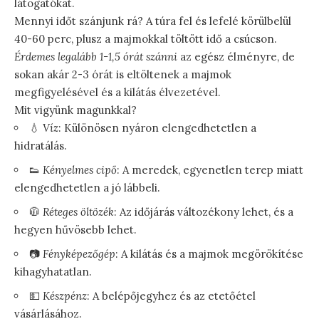
látogatókat.
Mennyi időt szánjunk rá? A túra fel és lefelé körülbelül
40-60 perc, plusz a majmokkal töltött idő a csúcson.
Érdemes legalább 1-1,5 órát szánni
az egész élményre, de
sokan akár 2-3 órát is eltöltenek a majmok
megfigyelésével és a kilátás élvezetével.
Mit vigyünk magunkkal?
💧
Víz
: Különösen nyáron elengedhetetlen a
hidratálás.
👟
Kényelmes cipő
: A meredek, egyenetlen terep miatt
elengedhetetlen a jó lábbeli.
🧥
Réteges öltözék
: Az időjárás változékony lehet, és a
hegyen hűvösebb lehet.
📷
Fényképezőgép
: A kilátás és a majmok megörökítése
kihagyhatatlan.
💵
Készpénz
: A belépőjegyhez és az etetőétel
vásárlásához.