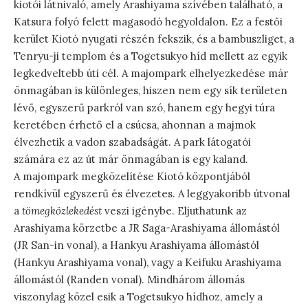
kiotói látnivaló, amely Arashiyama szívében található, a
Katsura folyó felett magasodó hegyoldalon. Ez a festői
kerület Kiotó nyugati részén fekszik, és a bambuszliget, a
Tenryu-ji templom és a Togetsukyo híd mellett az egyik
legkedveltebb úti cél. A majompark elhelyezkedése már
önmagában is különleges, hiszen nem egy sík területen
lévő, egyszerű parkról van szó, hanem egy hegyi túra
keretében érhető el a csúcsa, ahonnan a majmok
élvezhetik a vadon szabadságát. A park látogatói
számára ez az út már önmagában is egy kaland.
A majompark megközelítése Kiotó központjából
rendkívül egyszerű és élvezetes. A leggyakoribb útvonal
a
tömegközlekedést
veszi igénybe. Eljuthatunk az
Arashiyama körzetbe a JR Saga-Arashiyama állomástól
(JR San-in vonal), a Hankyu Arashiyama állomástól
(Hankyu Arashiyama vonal), vagy a Keifuku Arashiyama
állomástól (Randen vonal). Mindhárom állomás
viszonylag közel esik a Togetsukyo hídhoz, amely a