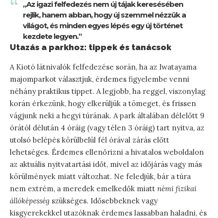
„Az igazi felfedezés nem új tájak keresésében
rejlik, hanem abban, hogy új szemmel nézzük a
világot, és minden egyes lépés egy új történet
kezdete legyen.”
Utazás a parkhoz: tippek és tanácsok
A Kiotó látnivalók felfedezése során, ha az Iwatayama
majomparkot választjuk, érdemes figyelembe venni
néhány praktikus tippet. A legjobb, ha reggel, viszonylag
korán érkezünk, hogy elkerüljük a tömeget, és frissen
vágjunk neki a hegyi túrának. A park általában délelőtt 9
órától délután 4 óráig (vagy télen 3 óráig) tart nyitva, az
utolsó belépés körülbelül fél órával zárás előtt
lehetséges. Érdemes ellenőrizni a hivatalos weboldalon
az aktuális nyitvatartási időt, mivel az időjárás vagy más
körülmények miatt változhat. Ne feledjük, bár a túra
nem extrém, a meredek emelkedők miatt
némi fizikai
állóképesség
szükséges. Idősebbeknek vagy
kisgyerekekkel utazóknak érdemes lassabban haladni, és