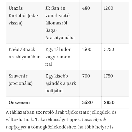
Utazás
JR San-in
480
1200
Kiotóból (oda-
vonal Kiotó
vissza)
állomásról
Saga-
Arashiyamába
Ebéd/Snack
Egy tál udon
1500
3750
Arashiyamában
vagy ramen,
ital
Szuvenír
Egy kisebb
700
1750
(opcionális)
ajándék a park
boltjából
Összesen
3580
8950
A táblázatban szereplő árak tájékoztató jellegűek, és
változhatnak. Takarékossági tippek:
használjunk
napijegyet
a tömegközlekedéshez, ha több helyre is