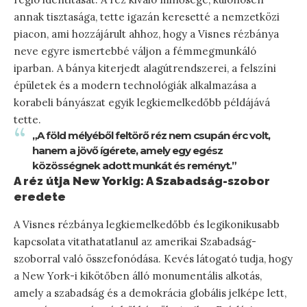
annak tisztasága, tette igazán keresetté a nemzetközi
piacon, ami hozzájárult ahhoz, hogy a Visnes rézbánya
neve egyre ismertebbé váljon a fémmegmunkáló
iparban. A bánya kiterjedt alagútrendszerei, a felszíni
épületek és a modern technológiák alkalmazása a
korabeli bányászat egyik legkiemelkedőbb példájává
tette.
„A föld mélyéből feltörő réz nem csupán érc volt,
hanem a jövő ígérete, amely egy egész
közösségnek adott munkát és reményt.”
A réz útja New Yorkig: A Szabadság-szobor
eredete
A Visnes rézbánya legkiemelkedőbb és legikonikusabb
kapcsolata vitathatatlanul az amerikai Szabadság-
szoborral való összefonódása. Kevés látogató tudja, hogy
a New York-i kikötőben álló monumentális alkotás,
amely a szabadság és a demokrácia globális jelképe lett,