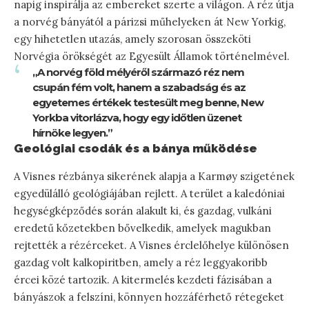
napig inspirálja az embereket szerte a világon. A réz útja
a norvég bányától a párizsi műhelyeken át New Yorkig,
egy hihetetlen utazás, amely szorosan összeköti
Norvégia örökségét az Egyesült Államok történelmével.
„A norvég föld mélyéről származó réz nem
csupán fém volt, hanem a szabadság és az
egyetemes értékek testesült meg benne, New
Yorkba vitorlázva, hogy egy időtlen üzenet
hírnöke legyen.”
Geológiai csodák és a bánya működése
A Visnes rézbánya sikerének alapja a Karmøy szigetének
egyedülálló geológiájában rejlett. A terület a kaledóniai
hegységképződés során alakult ki, és gazdag, vulkáni
eredetű kőzetekben bővelkedik, amelyek magukban
rejtették a rézérceket. A Visnes érclelőhelye különösen
gazdag volt kalkopiritben, amely a réz leggyakoribb
ércei közé tartozik. A kitermelés kezdeti fázisában a
bányászok a felszíni, könnyen hozzáférhető rétegeket