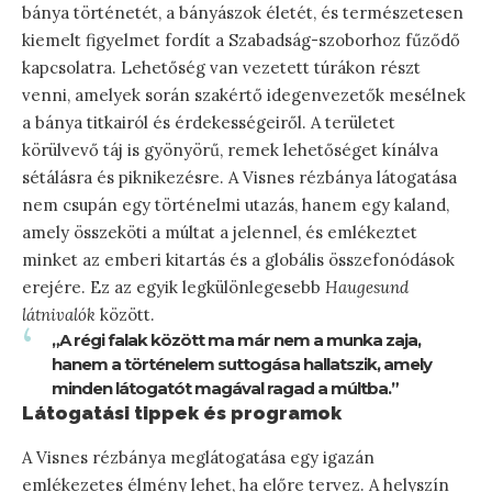
bánya történetét, a bányászok életét, és természetesen
kiemelt figyelmet fordít a Szabadság-szoborhoz fűződő
kapcsolatra. Lehetőség van vezetett túrákon részt
venni, amelyek során szakértő idegenvezetők mesélnek
a bánya titkairól és érdekességeiről. A területet
körülvevő táj is gyönyörű, remek lehetőséget kínálva
sétálásra és piknikezésre. A Visnes rézbánya látogatása
nem csupán egy történelmi utazás, hanem egy kaland,
amely összeköti a múltat a jelennel, és emlékeztet
minket az emberi kitartás és a globális összefonódások
erejére. Ez az egyik legkülönlegesebb
Haugesund
látnivalók
között.
„A régi falak között ma már nem a munka zaja,
hanem a történelem suttogása hallatszik, amely
minden látogatót magával ragad a múltba.”
Látogatási tippek és programok
A Visnes rézbánya meglátogatása egy igazán
emlékezetes élmény lehet, ha előre tervez. A helyszín