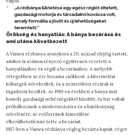
váljon.
„A rézbánya lüktetése egy egész régiót éltetett,
gazdasági motorja és társadalmi kovácsa volt,
amely formálta a jövőt és új lehetőségeket
teremtett.”
Örökség és hanyatlás: A bánya bezárása és
ami utána következett
A Visnes rézbánya aranykora a 20. század elejéig tartott,
amikor is számos tényező együttesen vezetett a
hanyatlásához és végül a bezárásához. A mélyebb
rétegekben az érc hozama csökkent, a kitermelési
költségek növekedtek, és a nemzetközi rézárak is
ingadozni kezdtek. Az 1910-es években a bánya már
komoly gazdasági nehézségekkel küzdött, és bár voltak
próbálkozások a modernizációra és a hatékonyság
növelésére, az erőforrások kimerülése
elkerülhetetlenné tette a bezárást.
1917-ben a Visnes rézbánya végleg bezárta kapuit, véget