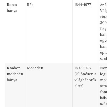
Røros
Réz
1644-1977
Az 
bánya
Vil
rész
300
fol
bán
egye
bán
épít
örö
Knaben
Molibdén
1897-1973
Nor
molibdén
(különösen a
leg
bánya
világháborúk
mol
alatt)
stra
fon
háb
szá