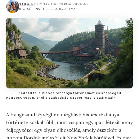
SZILVIA
5 HÓNAP AGO
20 PERC OLVASÁS
UTOLSÓ FRISSÍTÉS: 2026.03.06. 17:22
Fedezd fel a Visnes rézbánya történelmét és szépségeit
Haugesundban, ahol a Szabadság-szobor reze is származik.
A Haugesund térségben megbúvó Visnes rézbánya
története sokkal több, mint csupán egy ipari létesítmény
feljegyzése; egy olyan elbeszélés, amely összeköti a
norvég fjordok mélységeit New York kikötőjével, és egy