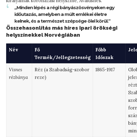
királyainak koronázási helyszíne, Avaldsnes.
„Minden lépés a régi bányászösvényeken egy
időutazás, amelyben a múlt emlékei életre
kelnek, és a természet szépsége ölel körül.”
Összehasonlítás más híres ipari örökségi
helyszínekkel Norvégiában
Név
Fő
Főbb
Jel
Termék/Jellegzetesség
Időszak
Visnes
Réz (a Szabadság-szobor
1865-1917
Glob
rézbánya
reze)
jel
réz
Sza
szo
forr
szá
bán
min