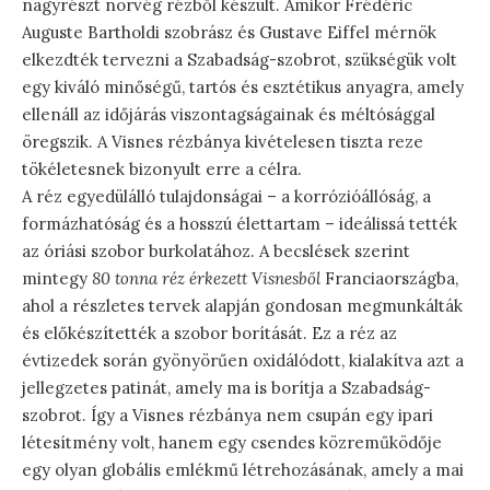
nagyrészt norvég rézből készült. Amikor Frédéric
Auguste Bartholdi szobrász és Gustave Eiffel mérnök
elkezdték tervezni a Szabadság-szobrot, szükségük volt
egy kiváló minőségű, tartós és esztétikus anyagra, amely
ellenáll az időjárás viszontagságainak és méltósággal
öregszik. A Visnes rézbánya kivételesen tiszta reze
tökéletesnek bizonyult erre a célra.
A réz egyedülálló tulajdonságai – a korrózióállóság, a
formázhatóság és a hosszú élettartam – ideálissá tették
az óriási szobor burkolatához. A becslések szerint
mintegy
80 tonna réz érkezett Visnesből
Franciaországba,
ahol a részletes tervek alapján gondosan megmunkálták
és előkészítették a szobor borítását. Ez a réz az
évtizedek során gyönyörűen oxidálódott, kialakítva azt a
jellegzetes patinát, amely ma is borítja a Szabadság-
szobrot. Így a Visnes rézbánya nem csupán egy ipari
létesítmény volt, hanem egy csendes közreműködője
egy olyan globális emlékmű létrehozásának, amely a mai