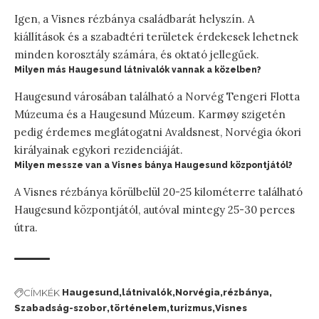
Igen, a Visnes rézbánya családbarát helyszín. A
kiállítások és a szabadtéri területek érdekesek lehetnek
minden korosztály számára, és oktató jellegűek.
Milyen más Haugesund látnivalók vannak a közelben?
Haugesund városában található a Norvég Tengeri Flotta
Múzeuma és a Haugesund Múzeum. Karmøy szigetén
pedig érdemes meglátogatni Avaldsnest, Norvégia ókori
királyainak egykori rezidenciáját.
Milyen messze van a Visnes bánya Haugesund központjától?
A Visnes rézbánya körülbelül 20-25 kilométerre található
Haugesund központjától, autóval mintegy 25-30 perces
útra.
CÍMKÉK
Haugesund
látnivalók
Norvégia
rézbánya
Szabadság-szobor
történelem
turizmus
Visnes