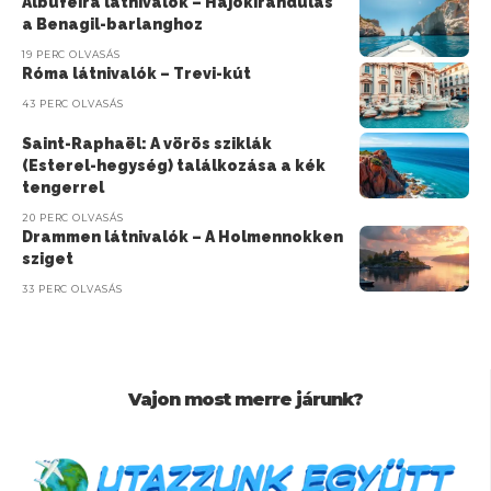
Albufeira látnivalók – Hajókirándulás
a Benagil-barlanghoz
19 PERC OLVASÁS
Róma látnivalók – Trevi-kút
43 PERC OLVASÁS
Saint-Raphaël: A vörös sziklák
(Esterel-hegység) találkozása a kék
tengerrel
20 PERC OLVASÁS
Drammen látnivalók – A Holmennokken
sziget
33 PERC OLVASÁS
Vajon most merre járunk?