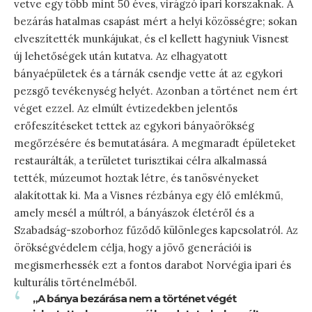
vetve egy több mint 50 éves, virágzó ipari korszaknak. A
bezárás hatalmas csapást mért a helyi közösségre; sokan
elveszítették munkájukat, és el kellett hagyniuk Visnest
új lehetőségek után kutatva. Az elhagyatott
bányaépületek és a tárnák csendje vette át az egykori
pezsgő tevékenység helyét. Azonban a történet nem ért
véget ezzel. Az elmúlt évtizedekben jelentős
erőfeszítéseket tettek az egykori bányaörökség
megőrzésére és bemutatására. A megmaradt épületeket
restaurálták, a területet turisztikai célra alkalmassá
tették, múzeumot hoztak létre, és tanösvényeket
alakítottak ki. Ma a Visnes rézbánya egy élő emlékmű,
amely mesél a múltról, a bányászok életéről és a
Szabadság-szoborhoz fűződő különleges kapcsolatról. Az
örökségvédelem célja, hogy a jövő generációi is
megismerhessék ezt a fontos darabot Norvégia ipari és
kulturális történelméből.
„A bánya bezárása nem a történet végét