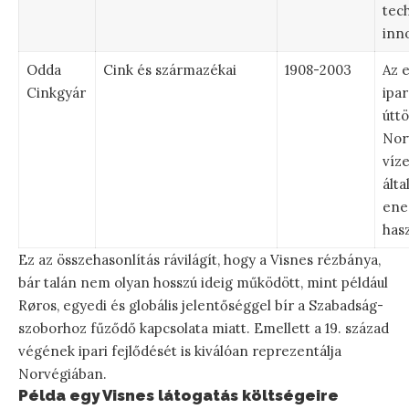
tec
inn
Odda
Cink és származékai
1908-2003
Az 
Cinkgyár
ipar
úttö
Nor
víz
álta
ene
has
Ez az összehasonlítás rávilágít, hogy a Visnes rézbánya,
bár talán nem olyan hosszú ideig működött, mint például
Røros, egyedi és globális jelentőséggel bír a Szabadság-
szoborhoz fűződő kapcsolata miatt. Emellett a 19. század
végének ipari fejlődését is kiválóan reprezentálja
Norvégiában.
Példa egy Visnes látogatás költségeire