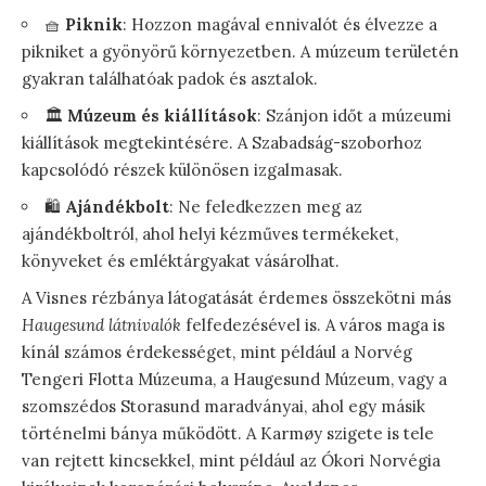
🧺
Piknik
: Hozzon magával ennivalót és élvezze a
pikniket a gyönyörű környezetben. A múzeum területén
gyakran találhatóak padok és asztalok.
🏛️
Múzeum és kiállítások
: Szánjon időt a múzeumi
kiállítások megtekintésére. A Szabadság-szoborhoz
kapcsolódó részek különösen izgalmasak.
🛍️
Ajándékbolt
: Ne feledkezzen meg az
ajándékboltról, ahol helyi kézműves termékeket,
könyveket és emléktárgyakat vásárolhat.
A Visnes rézbánya látogatását érdemes összekötni más
Haugesund látnivalók
felfedezésével is. A város maga is
kínál számos érdekességet, mint például a Norvég
Tengeri Flotta Múzeuma, a Haugesund Múzeum, vagy a
szomszédos Storasund maradványai, ahol egy másik
történelmi bánya működött. A Karmøy szigete is tele
van rejtett kincsekkel, mint például az Ókori Norvégia