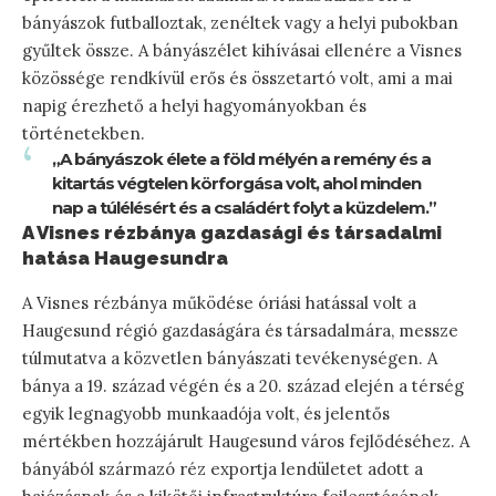
bányászok futballoztak, zenéltek vagy a helyi pubokban
gyűltek össze. A bányászélet kihívásai ellenére a Visnes
közössége rendkívül erős és összetartó volt, ami a mai
napig érezhető a helyi hagyományokban és
történetekben.
„A bányászok élete a föld mélyén a remény és a
kitartás végtelen körforgása volt, ahol minden
nap a túlélésért és a családért folyt a küzdelem.”
A Visnes rézbánya gazdasági és társadalmi
hatása Haugesundra
A Visnes rézbánya működése óriási hatással volt a
Haugesund régió gazdaságára és társadalmára, messze
túlmutatva a közvetlen bányászati tevékenységen. A
bánya a 19. század végén és a 20. század elején a térség
egyik legnagyobb munkaadója volt, és jelentős
mértékben hozzájárult Haugesund város fejlődéséhez. A
bányából származó réz exportja lendületet adott a