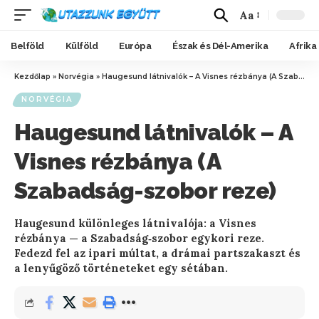
Aa
Belföld
Külföld
Európa
Észak és Dél-Amerika
Afrika
Kezdőlap
»
Norvégia
»
Haugesund látnivalók – A Visnes rézbánya (A Szabadság-szobor reze)
NORVÉGIA
Haugesund látnivalók – A
Visnes rézbánya (A
Szabadság-szobor reze)
Haugesund különleges látnivalója: a Visnes
rézbánya — a Szabadság‑szobor egykori reze.
Fedezd fel az ipari múltat, a drámai partszakaszt és
a lenyűgöző történeteket egy sétában.