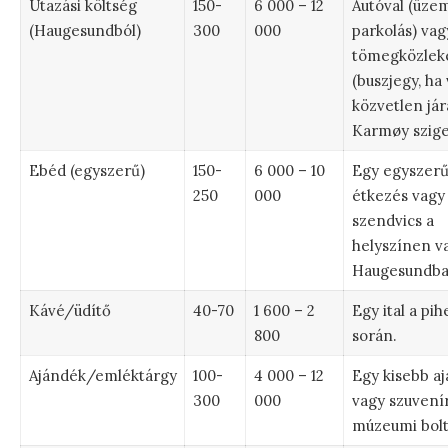
Utazási költség
150-
6 000 – 12
Autóval (üze
(Haugesundból)
300
000
parkolás) vag
tömegközlek
(buszjegy, ha
közvetlen jár
Karmøy szige
Ebéd (egyszerű)
150-
6 000 – 10
Egy egyszer
250
000
étkezés vagy
szendvics a
helyszínen v
Haugesundba
Kávé/üdítő
40-70
1 600 – 2
Egy ital a pi
800
során.
Ajándék/emléktárgy
100-
4 000 – 12
Egy kisebb a
300
000
vagy szuvenír
múzeumi bolt