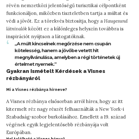
révén nemzetközi jelentőségű turisztikai célpontként
funkcionáljon, miközben tiszteletben tartja a múltat és
védi a jövőt. Ez a törekvés biztosítja, hogy a
Haugesund
látnivalók
között ez a különleges helyszín továbbra is
inspirációt nyújtson a látogatóknak.
„A múlt kincseinek megőrzése nem csupán
kötelesség, hanem a jövőbe vetett hit
megnyilvánulása, amelyben a régi történetek új
értelmet nyernek.”
Gyakran Ismételt Kérdések a Visnes
rézbányáról
Mi a Visnes rézbánya hírneve?
A Visnes rézbánya elsősorban arról híres, hogy az itt
kitermelt réz nagy részét felhasználták a New York-i
Szabadság-szobor burkolásához. Emellett a 19. század
végének egyik legjelentősebb rézbányája volt
Európában.
Hol található a Visnes bánya?