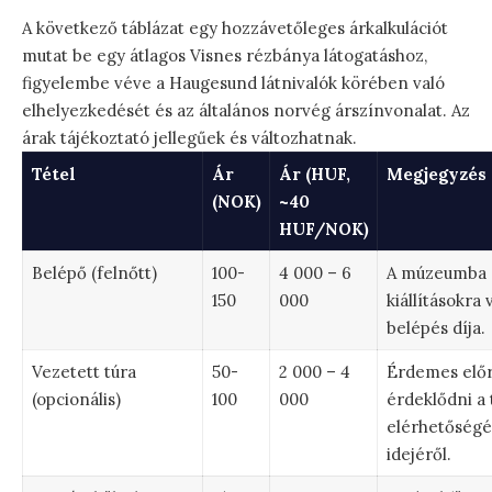
A következő táblázat egy hozzávetőleges árkalkulációt
mutat be egy átlagos Visnes rézbánya látogatáshoz,
figyelembe véve a Haugesund látnivalók körében való
elhelyezkedését és az általános norvég árszínvonalat. Az
árak tájékoztató jellegűek és változhatnak.
Tétel
Ár
Ár (HUF,
Megjegyzés
(NOK)
~40
HUF/NOK)
Belépő (felnőtt)
100-
4 000 – 6
A múzeumba 
150
000
kiállításokra 
belépés díja.
Vezetett túra
50-
2 000 – 4
Érdemes elő
(opcionális)
100
000
érdeklődni a 
elérhetőségé
idejéről.