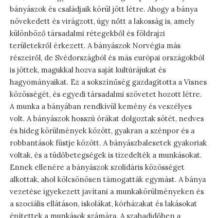
bányászok és családjaik körül jött létre. Ahogy a bánya
növekedett és virágzott, úgy nőtt a lakosság is, amely
különböző társadalmi rétegekből és földrajzi
területekről érkezett. A bányászok Norvégia más
részeiről, de Svédországból és más európai országokból
is jöttek, magukkal hozva saját kultúrájukat és
hagyományaikat. Ez a sokszínűség gazdagította a Visnes
közösségét, és egyedi társadalmi szövetet hozott létre.
A munka a bányában rendkívül kemény és veszélyes
volt. A bányászok hosszú órákat dolgoztak sötét, nedves
és hideg körülmények között, gyakran a szénpor és a
robbantások füstje között. A bányászbalesetek gyakoriak
voltak, és a tüdőbetegségek is tizedelték a munkásokat.
Ennek ellenére a bányászok szolidáris közösséget
alkottak, ahol kölcsönösen támogatták egymást. A bánya
vezetése igyekezett javítani a munkakörülményeken és
a szociális ellátáson, iskolákat, kórházakat és lakásokat
építettek a munkások számára. A szabadidőben a