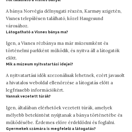
A bánya Norvégia délnyugati részén, Karmøy szigetén,
Visnes településen található, közel Haugesund
városához.
Látogatható a Visnes bánya ma?
Igen, a Visnes rézbánya ma már múzeumként és
történelmi parkként működik, és nyitva áll a látogatók
előtt.
Mik a múzeum nyitvatartási idejei?
A nyitvatartási idők szezonálisak lehetnek, ezért javasolt
a hivatalos weboldal ellenőrzése a látogatás előtt a
legfrissebb információkért.
Vannak vezetett túrák?
Igen, általában elérhetőek vezetett túrák, amelyek
mélyebb betekintést nyújtanak a bánya történetébe és
működésébe. Érdemes előre érdeklődni és foglalni.
Gyermekek számára is megfelelő a látogatás?