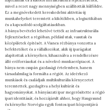
hajózásnak és a kikötői infrastruktúra fejlesztésének,
mivel a rezet nagy mennyiségben szállították külföldre.
Ez a megnövekedett kereskedelmi aktivitás új
munkahelyeket teremtett a kikötőkben, a logisztikában
és a kapcsolódó szolgáltatásokban.
A bánya bevételei lehetővé tették az infrastrukturális
fejlesztéseket a régióban, például utak, vasutak és
középületek építését. A Visnes rézbánya vonzotta a
befektetőket és a vállalkozókat, akik új iparágakat
alapítottak a környéken, kihasználva a rendelkezésre
álló erőforrásokat és a növekvő munkaerőpiacot. A
bánya nem csupán gazdasági értelemben, hanem
társadalmilag is formálta a régiót. Az ideérkező
munkások és családjaik multikulturális környezetet
teremtettek, gazdagítva a helyi kultúrát és
hagyományokat. A bányászati ipar megerősítette a régió
ipari identitását, és hozzájárult ahhoz, hogy Haugesund
és környéke Norvégia egyik fontos ipari központjává