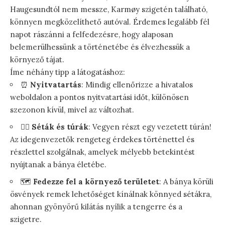
Haugesundtól nem messze, Karmøy szigetén található,
könnyen megközelíthető autóval. Érdemes legalább fél
napot rászánni a felfedezésre, hogy alaposan
belemerülhessünk a történetébe és élvezhessük a
környező tájat.
Íme néhány tipp a látogatáshoz:
⏰
Nyitvatartás
: Mindig ellenőrizze a hivatalos
weboldalon a pontos nyitvatartási időt, különösen
szezonon kívül, mivel az változhat.
🚶‍♀️
Séták és túrák
: Vegyen részt egy vezetett túrán!
Az idegenvezetők rengeteg érdekes történettel és
részlettel szolgálnak, amelyek mélyebb betekintést
nyújtanak a bánya életébe.
🗺️
Fedezze fel a környező területet
: A bánya körüli
ösvények remek lehetőséget kínálnak könnyed sétákra,
ahonnan gyönyörű kilátás nyílik a tengerre és a
szigetre.