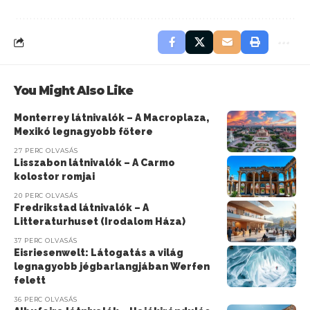
You Might Also Like
Monterrey látnivalók – A Macroplaza,
Mexikó legnagyobb főtere
27 PERC OLVASÁS
Lisszabon látnivalók – A Carmo
kolostor romjai
20 PERC OLVASÁS
Fredrikstad látnivalók – A
Litteraturhuset (Irodalom Háza)
37 PERC OLVASÁS
Eisriesenwelt: Látogatás a világ
legnagyobb jégbarlangjában Werfen
felett
36 PERC OLVASÁS