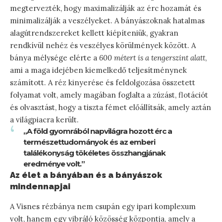
megtervezték, hogy maximalizálják az érc hozamát és
minimalizálják a veszélyeket. A bányászoknak hatalmas
alagútrendszereket kellett kiépíteniük, gyakran
rendkívül nehéz és veszélyes körülmények között. A
bánya mélysége elérte a
600 métert is a tengerszint alatt
,
ami a maga idejében kiemelkedő teljesítménynek
számított. A réz kinyerése és feldolgozása összetett
folyamat volt, amely magában foglalta a zúzást, flotációt
és olvasztást, hogy a tiszta fémet előállítsák, amely aztán
a világpiacra került.
„A föld gyomrából napvilágra hozott érc a
természettudományok és az emberi
találékonyság tökéletes összhangjának
eredménye volt.”
Az élet a bányában és a bányászok
mindennapjai
A Visnes rézbánya nem csupán egy ipari komplexum
volt, hanem egy vibráló közösség központja, amely a