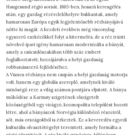
Haugesund régió sorsát. 1865-ben, hosszú keresgélés
után, egy gazdag rézérclelőhelyre bukkantak, amely
hamarosan Európa egyik legjelentősebb rézbányájává
nőtte ki magát. A kezdeti években még viszonylag
egyszerű eszközökkel folyt a kitermelés, de a réz iránti
növekvő ipari igény hamarosan modernizálta a bányát,
amely a csúcsidőszakában több száz embert
foglalkoztatott, hozzájárulva a helyi gazdaság
robbanásszerű fejlődéséhez.
A Visnes rézbánya nem csupán a helyi gazdaság motorja
volt, hanem egy globális szereplő, amelynek kiváló
minőségű reze a világ számos pontjára eljutott. A bánya
működése a Karmøy szigetének elszigetelt
közösségéből egy virágzó, kozmopolita települést hozott
létre, ahol a bányászok Norvégia különböző részeiről,
sőt, más országokból is érkeztek. Ez a keveredés egyedi
kulturális olvasztótégelyt teremtett, amely formálta a
régió identitását. A réz kiváló minősége, különösen