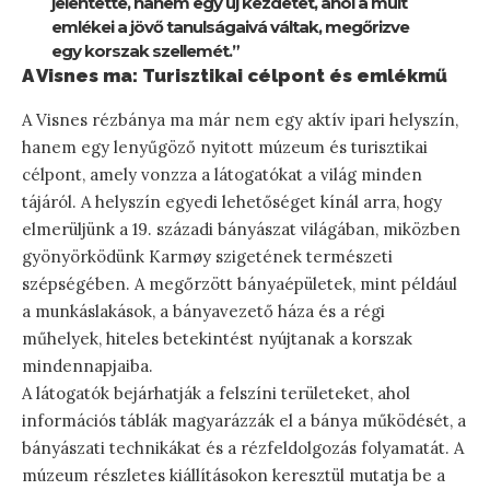
jelentette, hanem egy új kezdetet, ahol a múlt
emlékei a jövő tanulságaivá váltak, megőrizve
egy korszak szellemét.”
A Visnes ma: Turisztikai célpont és emlékmű
A Visnes rézbánya ma már nem egy aktív ipari helyszín,
hanem egy lenyűgöző nyitott múzeum és turisztikai
célpont, amely vonzza a látogatókat a világ minden
tájáról. A helyszín egyedi lehetőséget kínál arra, hogy
elmerüljünk a 19. századi bányászat világában, miközben
gyönyörködünk Karmøy szigetének természeti
szépségében. A megőrzött bányaépületek, mint például
a munkáslakások, a bányavezető háza és a régi
műhelyek, hiteles betekintést nyújtanak a korszak
mindennapjaiba.
A látogatók bejárhatják a felszíni területeket, ahol
információs táblák magyarázzák el a bánya működését, a
bányászati technikákat és a rézfeldolgozás folyamatát. A
múzeum részletes kiállításokon keresztül mutatja be a