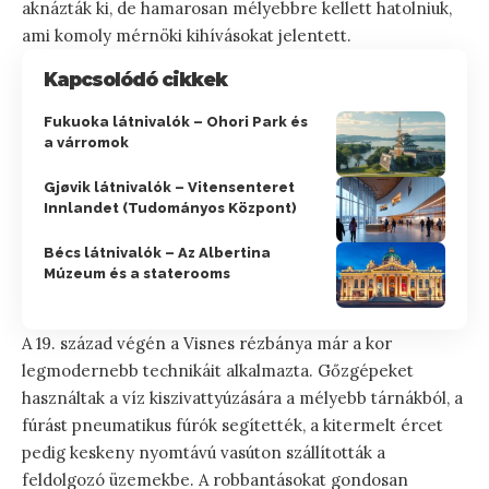
aknázták ki, de hamarosan mélyebbre kellett hatolniuk,
ami komoly mérnöki kihívásokat jelentett.
Kapcsolódó cikkek
Fukuoka látnivalók – Ohori Park és
a várromok
Gjøvik látnivalók – Vitensenteret
Innlandet (Tudományos Központ)
Bécs látnivalók – Az Albertina
Múzeum és a staterooms
A 19. század végén a Visnes rézbánya már a kor
legmodernebb technikáit alkalmazta. Gőzgépeket
használtak a víz kiszivattyúzására a mélyebb tárnákból, a
fúrást pneumatikus fúrók segítették, a kitermelt ércet
pedig keskeny nyomtávú vasúton szállították a
feldolgozó üzemekbe. A robbantásokat gondosan