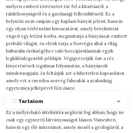
mélyen emberi történetet tár fel a kitartásról, a
találékonyságról és a gazdasági fellendülésről. Ez a
helyszín nem csupán egy hajdani bányát jelent, hanem
egy olyan történelmi kincsestárat, amely betekintést
enged egy letűnt korba, megmutatja a bányászat embert
próbáló világát, és elénk tárja a Norvégia által a világ
kulturális örökségéhez való hozzájárulásának egyik
legkülönlegesebb példáját. Végigvezetjük önt a réz
kinyerésének izgalmas folyamatán, a bányászok
mindennapjain, és feltárjuk azt a hihetetlen kapcsolatot,
amely ezt a csendes norvég falucskát a szabadság
egyetemes jelképével fűzi össze.
Tartalom
Ez a mélyreható áttekintés segíteni fog abban, hogy ne
csak egy egyszerű látványosságot lásson Visnesben,
hanem egy élő múzeumot, amely mesél a geológiáról, a