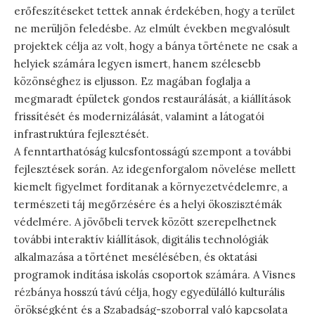
erőfeszítéseket tettek annak érdekében, hogy a terület
ne merüljön feledésbe. Az elmúlt években megvalósult
projektek célja az volt, hogy a bánya története ne csak a
helyiek számára legyen ismert, hanem szélesebb
közönséghez is eljusson. Ez magában foglalja a
megmaradt épületek gondos restaurálását, a kiállítások
frissítését és modernizálását, valamint a látogatói
infrastruktúra fejlesztését.
A fenntarthatóság kulcsfontosságú szempont a további
fejlesztések során. Az idegenforgalom növelése mellett
kiemelt figyelmet fordítanak a környezetvédelemre, a
természeti táj megőrzésére és a helyi ökoszisztémák
védelmére. A jövőbeli tervek között szerepelhetnek
további interaktív kiállítások, digitális technológiák
alkalmazása a történet mesélésében, és oktatási
programok indítása iskolás csoportok számára. A Visnes
rézbánya hosszú távú célja, hogy egyedülálló kulturális
örökségként és a Szabadság-szoborral való kapcsolata