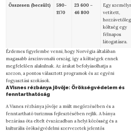
Összesen (becsült)
590-
23 600 –
Egy személy
1170
46 800
vetített,
hozzávetőleg
költség egy
félnapos
látogatásra.
Érdemes figyelembe venni, hogy Norvégia általában
magasabb árszínvonalú ország, így a költségek ennek
megfelelően alakulnak. Az árakat befolyásolhatja a
szezon, a pontos választott programok és az egyéni
fogyasztási szokások.
A Visnes rézbánya jövője: Örökségvédelem és
fenntarthatóság
A Visnes rézbánya jövője a múlt megőrzésében és a
fenntartható turizmus fejlesztésében rejlik. A bánya
bezárása óta eltelt évszázadban a helyi közösség és a
kulturális örökségvédelmi szervezetek jelentős