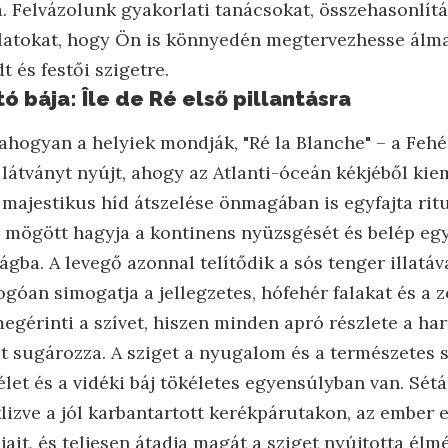
a. Felvázolunk gyakorlati tanácsokat, összehasonlít
slatokat, hogy Ön is könnyedén megtervezhesse álma
 és festői szigetre.
ó bája: Île de Ré első pillantásra
 ahogyan a helyiek mondják, "Ré la Blanche" – a Feh
látványt nyújt, ahogy az Atlanti-óceán kékjéből kie
 majestikus híd átszelése önmagában is egyfajta rit
 mögött hagyja a kontinens nyüzsgését és belép eg
ágba. A levegő azonnal telítődik a sós tenger illatáv
óan simogatja a jellegzetes, hófehér falakat és a z
egérinti a szívet, hiszen minden apró részlete a ha
t sugározza. A sziget a nyugalom és a természetes
élet és a vidéki báj tökéletes egyensúlyban van. Sé
lizve a jól karbantartott kerékpárutakon, az ember el
it, és teljesen átadja magát a sziget nyújtotta él