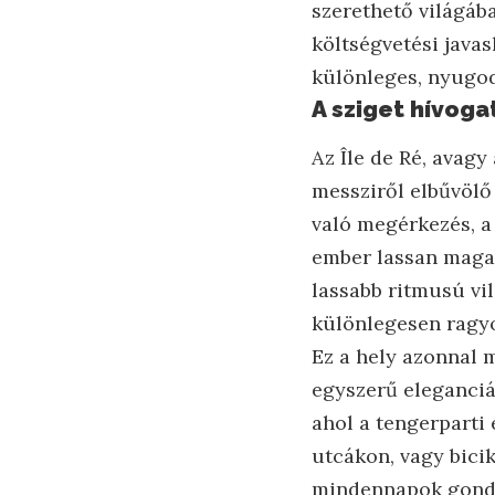
szerethető világáb
költségvetési java
különleges, nyugodt
A sziget hívogat
Az Île de Ré, avagy
messziről elbűvölő 
való megérkezés, a
ember lassan maga
lassabb ritmusú vil
különlegesen ragyog
Ez a hely azonnal m
egyszerű eleganciá
ahol a tengerparti 
utcákon, vagy bicik
mindennapok gondja