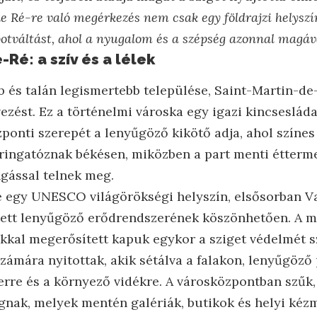
de Ré-re való megérkezés nem csak egy földrajzi helyszín
potváltást, ahol a nyugalom és a szépség azonnal magáv
-Ré: a szív és a lélek
 és talán legismertebb települése, Saint-Martin-de-
evezést. Ez a történelmi városka egy igazi kincseslá
ponti szerepét a lenyűgöző kikötő adja, ahol színes
 ringatóznak békésen, miközben a part menti étterme
ngással telnek meg.
 egy UNESCO világörökségi helyszín, elsősorban Va
ített lenyűgöző erődrendszerének köszönhetően. A ma
ákkal megerősített kapuk egykor a sziget védelmét s
számára nyitottak, akik sétálva a falakon, lenyűgöz
erre és a környező vidékre. A városközpontban szűk
nak, melyek mentén galériák, butikok és helyi kéz