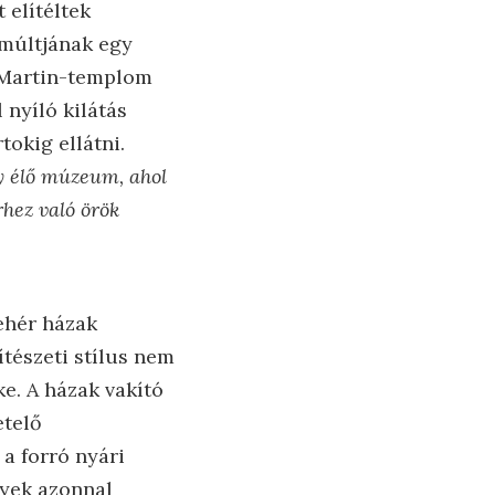
 elítéltek
 múltjának egy
t-Martin-templom
 nyíló kilátás
tokig ellátni.
y élő múzeum, ahol
hez való örök
fehér házak
tészeti stílus nem
e. A házak vakító
etelő
 a forró nyári
lyek azonnal