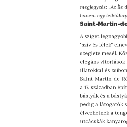
megjegyzés: „Az Île 
hanem egy lelkiálla
Saint-Martin-de
A sziget legnagyobb
"szív és lélek" eln
szeglete mesél. Köz
elegáns vitorlások
illatokkal és zsibo
Saint-Martin-de-Ré
a 17. században ép
bástyák és a básty
pedig a látogatók 
élvezhetnek a teng
utcácskák kanyarog