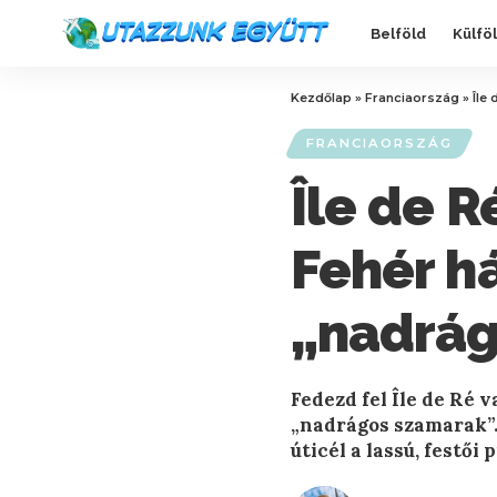
Belföld
Külfö
Kezdőlap
»
Franciaország
»
Île
FRANCIAORSZÁG
Île de R
Fehér h
„nadrág
Fedezd fel Île de Ré 
„nadrágos szamarak”. 
úticél a lassú, festői