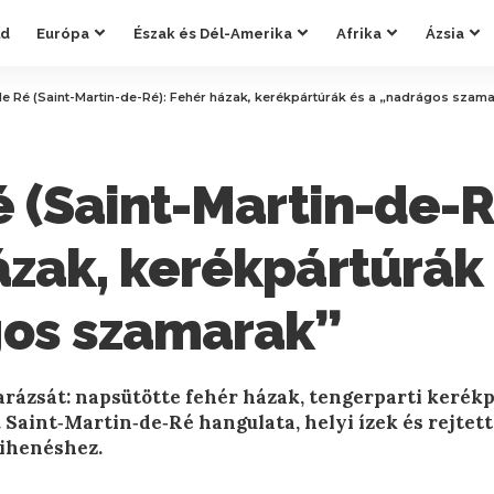
ld
Európa
Észak és Dél-Amerika
Afrika
Ázsia
 de Ré (Saint-Martin-de-Ré): Fehér házak, kerékpártúrák és a „nadrágos szam
é (Saint-Martin-de-R
ázak, kerékpártúrák 
os szamarak”
varázsát: napsütötte fehér házak, tengerparti kerékp
Saint‑Martin‑de‑Ré hangulata, helyi ízek és rejtett
 pihenéshez.