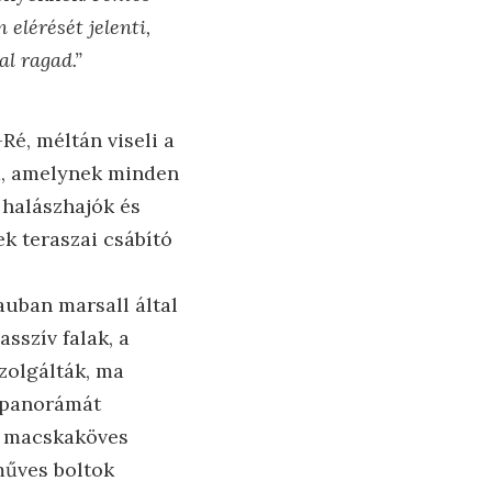
 elérését jelenti,
al ragad.”
Ré, méltán viseli a
da, amelynek minden
 halászhajók és
k teraszai csábító
uban marsall által
sszív falak, a
zolgálták, ma
ő panorámát
, macskaköves
műves boltok