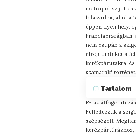
metropolisz jut esz
lelassulna, ahol a 
éppen ilyen hely, e
Franciaországban, 
nem csupán a szige
elrepít minket a f
kerékpárutakra, és
szamarak" történet
Tartalom
Ez az átfogó utazás
Felfedezzük a szige
szépségeit. Megism
kerékpártúrákhoz, 