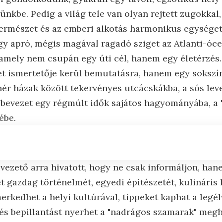
ünkbe. Pedig a világ tele van olyan rejtett zugokkal
természet és az emberi alkotás harmonikus egységet 
gy apró, mégis magával ragadó sziget az Atlanti-óce
amely nem csupán egy úti cél, hanem egy életérzés.
t ismertetője kerül bemutatásra, hanem egy sokszí
ehér házak között tekervényes utcácskákba, a sós lev
 bevezet egy régmúlt idők sajátos hagyományába, a
ébe.
vezető arra hivatott, hogy ne csak informáljon, hane
t gazdag történelmét, egyedi építészetét, kulináris k
erkedhet a helyi kultúrával, tippeket kaphat a legé
és bepillantást nyerhet a "nadrágos szamarak" meg