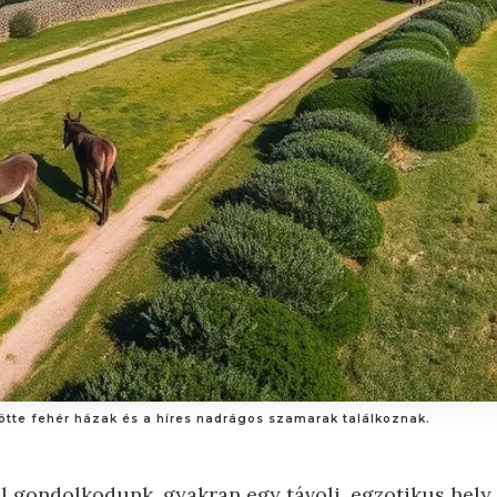
ütötte fehér házak és a híres nadrágos szamarak találkoznak.
l gondolkodunk, gyakran egy távoli, egzotikus hel