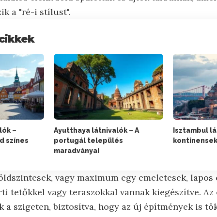
k a "ré-i stílust".
cikkek
lók –
Ayutthaya látnivalók – A
Isztambul lá
d színes
portugál település
kontinensek
maradványai
földszintesek, vagy maximum egy emeletesek, lapos 
ti tetőkkel vagy teraszokkal vannak kiegészítve. Az 
 a szigeten, biztosítva, hogy az új építmények is tö