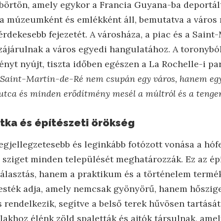
 börtön, amely egykor a Francia Guyana-ba deportált
ma múzeumként és emlékként áll, bemutatva a város
 érdekesebb fejezetét. A városháza, a piac és a Sain
zájárulnak a város egyedi hangulatához. A toronyból
nyt nyújt, tiszta időben egészen a La Rochelle-i par
 „Saint-Martin-de-Ré nem csupán egy város, hanem eg
tca és minden erődítmény mesél a múltról és a tenger
itka és építészeti örökség
legjellegzetesebb és leginkább fotózott vonása a hó
 sziget minden települését meghatározzák. Ez az épí
választás, hanem a praktikum és a történelem termék
esték adja, amely nemcsak gyönyörű, hanem hőszig
 rendelkezik, segítve a belső terek hűvösen tartását
lakhoz élénk zöld spaletták és ajtók társulnak, ame