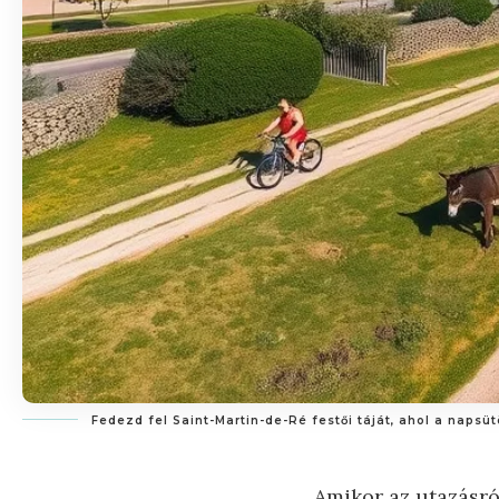
Fedezd fel Saint-Martin-de-Ré festői táját, ahol a naps
Amikor az utazásró