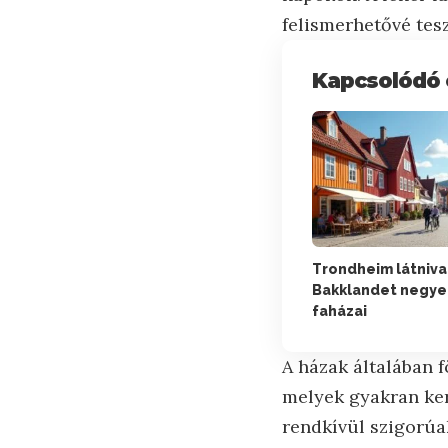
felismerhetővé teszi
Kapcsolódó 
Trondheim látniva
Bakklandet negye
faházai
A házak általában 
melyek gyakran ker
rendkívül szigorúak