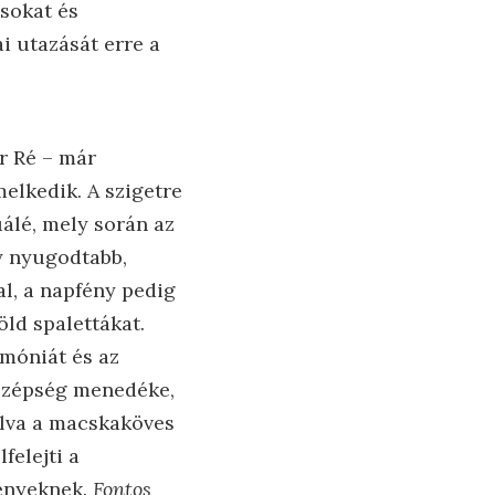
ásokat és
i utazását erre a
ér Ré – már
melkedik. A szigetre
uálé, mely során az
y nyugodtabb,
al, a napfény pedig
öld spalettákat.
rmóniát és az
 szépség menedéke,
tálva a macskaköves
felejti a
ményeknek.
Fontos