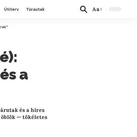
Aa
Útiterv
Túrautak
arak”
é):
és a
árutak és a híres
 öblök — tökéletes