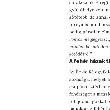
sorakoznak. A régi
gyűjtőhelye volt, 
sötétebb, de annál
tornya is mind hoz
pedig páratlan élmé
Fontos megjegyzés:
minden kő, minden u
kötődésről.”
A fehér házak t
Az Île de Ré egyik 
sokasága, melyek a
csupán esztétikai 
fehérségét a mészf
tulajdonságokkal is
napokon. A fehér fa