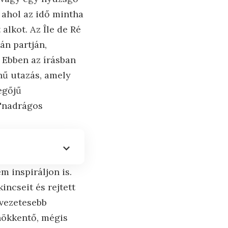
, ahol az idő mintha
alkot. Az Île de Ré
án partján,
 Ebben az írásban
nű utazás, amely
egőjű
 "nadrágos
m inspiráljon is.
incseit és rejtett
lvezetesebb
hökkentő, mégis