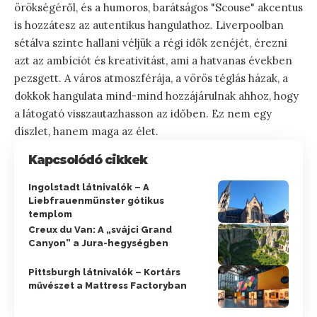
örökségéről, és a humoros, barátságos "Scouse" akcentus
is hozzátesz az autentikus hangulathoz. Liverpoolban
sétálva szinte hallani véljük a régi idők zenéjét, érezni
azt az ambíciót és kreativitást, ami a hatvanas években
pezsgett. A város atmoszférája, a vörös téglás házak, a
dokkok hangulata mind-mind hozzájárulnak ahhoz, hogy
a látogató visszautazhasson az időben. Ez nem egy
díszlet, hanem maga az élet.
Kapcsolódó cikkek
Ingolstadt látnivalók – A
Liebfrauenmünster gótikus
templom
Creux du Van: A „svájci Grand
Canyon” a Jura-hegységben
Pittsburgh látnivalók – Kortárs
művészet a Mattress Factoryban