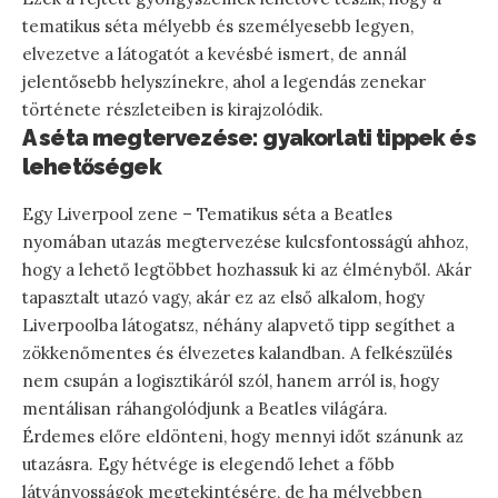
tematikus séta mélyebb és személyesebb legyen,
elvezetve a látogatót a kevésbé ismert, de annál
jelentősebb helyszínekre, ahol a legendás zenekar
története részleteiben is kirajzolódik.
A séta megtervezése: gyakorlati tippek és
lehetőségek
Egy Liverpool zene – Tematikus séta a Beatles
nyomában utazás megtervezése kulcsfontosságú ahhoz,
hogy a lehető legtöbbet hozhassuk ki az élményből. Akár
tapasztalt utazó vagy, akár ez az első alkalom, hogy
Liverpoolba látogatsz, néhány alapvető tipp segíthet a
zökkenőmentes és élvezetes kalandban. A felkészülés
nem csupán a logisztikáról szól, hanem arról is, hogy
mentálisan ráhangolódjunk a Beatles világára.
Érdemes előre eldönteni, hogy mennyi időt szánunk az
utazásra. Egy hétvége is elegendő lehet a főbb
látványosságok megtekintésére, de ha mélyebben