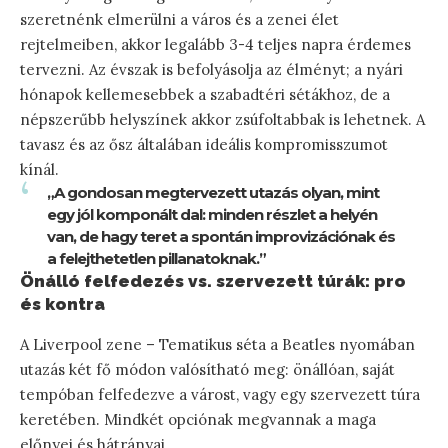
szeretnénk elmerülni a város és a zenei élet
rejtelmeiben, akkor legalább 3-4 teljes napra érdemes
tervezni. Az évszak is befolyásolja az élményt; a nyári
hónapok kellemesebbek a szabadtéri sétákhoz, de a
népszerűbb helyszínek akkor zsúfoltabbak is lehetnek. A
tavasz és az ősz általában ideális kompromisszumot
kínál.
„A gondosan megtervezett utazás olyan, mint
egy jól komponált dal: minden részlet a helyén
van, de hagy teret a spontán improvizációnak és
a felejthetetlen pillanatoknak.”
Önálló felfedezés vs. szervezett túrák: pro
és kontra
A Liverpool zene – Tematikus séta a Beatles nyomában
utazás két fő módon valósítható meg: önállóan, saját
tempóban felfedezve a várost, vagy egy szervezett túra
keretében. Mindkét opciónak megvannak a maga
előnyei és hátrányai.