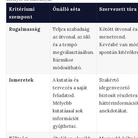
Kritériumi
Önálló séta
Szervezett túra
szempont
Rugalmasság
Teljes szabadság
Kötött útvonal és
az útvonal, az idő
menetrend.
és a tempó
Kevésbé van mó
megválasztásában.
spontán kitérőkr
Bármikor
módosítható.
Ismeretek
A kutatás és
Szakértő
tervezés a saját
idegenvezető
feladatod.
biztosít részletes
Mélyebb
háttérinformáció
kutatással sok
anekdotákat.
információt
gyűjthetsz.