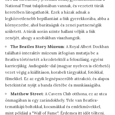
National Trust tulajdonában vannak, és vezetett túrák
keretében látogathatók. Ezek a házak adnak a
legközvetlenebb bepillantást a fiúk gyerekkorába, abba a
környezetbe, ahol barátságuk és zenei partnerségük
született. A túrák során szinte hallani véljük a fiúk
zenéjét, ahogy a szobákban visszhangzik.
The Beatles Story Múzeum
: A Royal Albert Dockban
található interaktív múzeum átfogóan mutatja be a
Beatles történetét a kezdetektől a feloszlásig, egyéni
karrierjükig. Audioguide-dal (magyar nyelven is elérhető)
vezet végig a kiállításon, korabeli tárgyakkal, fotókkal,
filmekkel. Ez az egyik legnépszerűbb attrakció, és alapos
betekintést nyújt a banda életébe és munkásságába.
Matthew Street
: A Cavern Club otthona, ez az utca
önmagában is egy zarándokhely. Tele van Beatles-
tematikájú boltokkal, kocsmákkal és emlékművekkel,
mint például a "Wall of Fame". Érdemes itt időt tölteni,