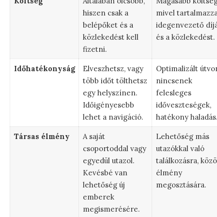
Költség
Általában olcsóbb,
Magasabb költség
hiszen csak a
mivel tartalmazza
belépőket és a
idegenvezető díj
közlekedést kell
és a közlekedést.
fizetni.
Időhatékonyság
Elveszhetsz, vagy
Optimalizált útvon
több időt tölthetsz
nincsenek
egy helyszínen.
felesleges
Időigényesebb
időveszteségek,
lehet a navigáció.
hatékony haladás
Társas élmény
A saját
Lehetőség más
csoportoddal vagy
utazókkal való
egyedül utazol.
találkozásra, közö
Kevésbé van
élmény
lehetőség új
megosztására.
emberek
megismerésére.