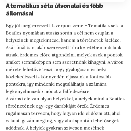
A tematikus séta útvonalai és főbb
állomásai
Egy jól megtervezett Liverpool zene – Tematikus séta a
Beatles nyomában utazás során a cél nem csupán a
helyszínek megtekintése, hanem a történetek átélése.
Akár önállóan, akár szervezett túra keretében indulunk
útnak, érdemes előre átgondolni, melyek azok a pontok,
amiket semmiképpen sem szeretnénk kihagyni. A város
mérete lehetővé teszi, hogy gyalogosan és helyi
közlekedéssel is könnyedén eljussunk a fontosabb
pontokra, így mindenki megtalálhatja a számára
legkényelmesebb módot a felfedezésre.
A város tele van olyan helyekkel, amelyek mind a Beatles
történetének egy-egy darabkáját őrzik. Érdemes
rugalmasan tervezni, hogy legyen idő elidőzni ott, ahol
valami igazán megfog, vagy ahol spontán lehetőségek
adódnak. A helyiek gyakran szívesen mesélnek