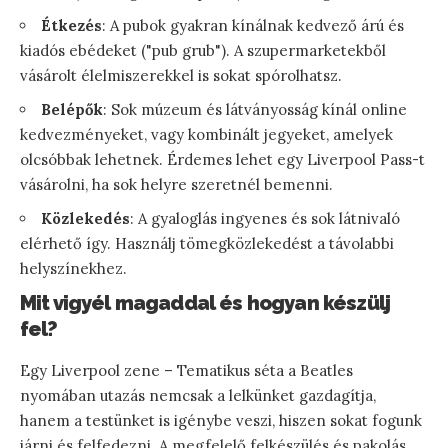
Étkezés
: A pubok gyakran kínálnak kedvező árú és
kiadós ebédeket ("pub grub"). A szupermarketekből
vásárolt élelmiszerekkel is sokat spórolhatsz.
Belépők
: Sok múzeum és látványosság kínál online
kedvezményeket, vagy kombinált jegyeket, amelyek
olcsóbbak lehetnek. Érdemes lehet egy Liverpool Pass-t
vásárolni, ha sok helyre szeretnél bemenni.
Közlekedés
: A gyaloglás ingyenes és sok látnivaló
elérhető így. Használj tömegközlekedést a távolabbi
helyszínekhez.
Mit vigyél magaddal és hogyan készülj
fel?
Egy Liverpool zene – Tematikus séta a Beatles
nyomában utazás nemcsak a lelkünket gazdagítja,
hanem a testünket is igénybe veszi, hiszen sokat fogunk
járni és felfedezni. A megfelelő felkészülés és pakolás