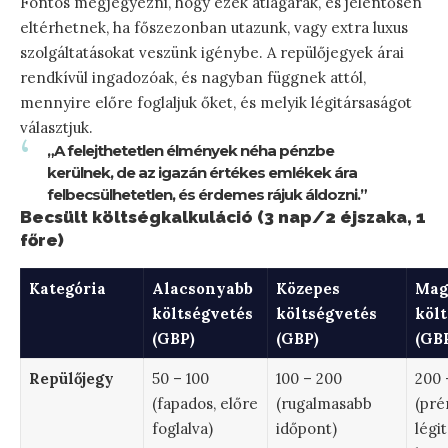
Fontos megjegyezni, hogy ezek átlagárak, és jelentősen
eltérhetnek, ha főszezonban utazunk, vagy extra luxus
szolgáltatásokat veszünk igénybe. A repülőjegyek árai
rendkívül ingadozóak, és nagyban függnek attól,
mennyire előre foglaljuk őket, és melyik légitársaságot
választjuk.
„A felejthetetlen élmények néha pénzbe
kerülnek, de az igazán értékes emlékek ára
felbecsülhetetlen, és érdemes rájuk áldozni.”
Becsült költségkalkuláció (3 nap/2 éjszaka, 1
főre)
Kategória
Alacsonyabb
Közepes
Mag
költségvetés
költségvetés
köl
(GBP)
(GBP)
(GB
Repülőjegy
50 – 100
100 – 200
200 
(fapados, előre
(rugalmasabb
(pr
foglalva)
időpont)
légi