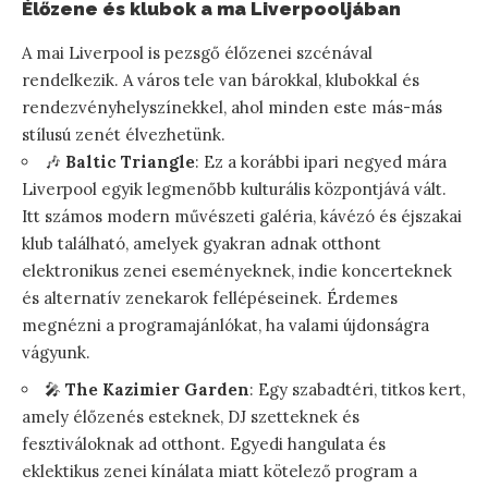
Élőzene és klubok a ma Liverpooljában
A mai Liverpool is pezsgő élőzenei szcénával
rendelkezik. A város tele van bárokkal, klubokkal és
rendezvényhelyszínekkel, ahol minden este más-más
stílusú zenét élvezhetünk.
🎶
Baltic Triangle
: Ez a korábbi ipari negyed mára
Liverpool egyik legmenőbb kulturális központjává vált.
Itt számos modern művészeti galéria, kávézó és éjszakai
klub található, amelyek gyakran adnak otthont
elektronikus zenei eseményeknek, indie koncerteknek
és alternatív zenekarok fellépéseinek. Érdemes
megnézni a programajánlókat, ha valami újdonságra
vágyunk.
🎤
The Kazimier Garden
: Egy szabadtéri, titkos kert,
amely élőzenés esteknek, DJ szetteknek és
fesztiváloknak ad otthont. Egyedi hangulata és
eklektikus zenei kínálata miatt kötelező program a