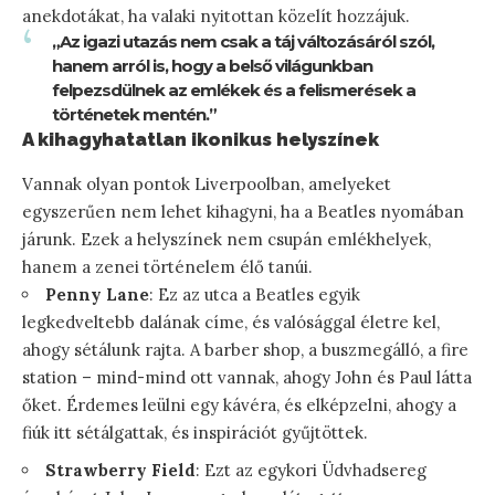
anekdotákat, ha valaki nyitottan közelít hozzájuk.
„Az igazi utazás nem csak a táj változásáról szól,
hanem arról is, hogy a belső világunkban
felpezsdülnek az emlékek és a felismerések a
történetek mentén.”
A kihagyhatatlan ikonikus helyszínek
Vannak olyan pontok Liverpoolban, amelyeket
egyszerűen nem lehet kihagyni, ha a Beatles nyomában
járunk. Ezek a helyszínek nem csupán emlékhelyek,
hanem a zenei történelem élő tanúi.
Penny Lane
: Ez az utca a Beatles egyik
legkedveltebb dalának címe, és valósággal életre kel,
ahogy sétálunk rajta. A barber shop, a buszmegálló, a fire
station – mind-mind ott vannak, ahogy John és Paul látta
őket. Érdemes leülni egy kávéra, és elképzelni, ahogy a
fiúk itt sétálgattak, és inspirációt gyűjtöttek.
Strawberry Field
: Ezt az egykori Üdvhadsereg