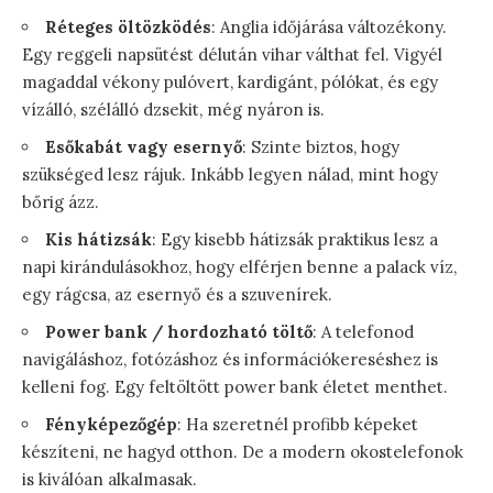
Réteges öltözködés
: Anglia időjárása változékony.
Egy reggeli napsütést délután vihar válthat fel. Vigyél
magaddal vékony pulóvert, kardigánt, pólókat, és egy
vízálló, szélálló dzsekit, még nyáron is.
Esőkabát vagy esernyő
: Szinte biztos, hogy
szükséged lesz rájuk. Inkább legyen nálad, mint hogy
bőrig ázz.
Kis hátizsák
: Egy kisebb hátizsák praktikus lesz a
napi kirándulásokhoz, hogy elférjen benne a palack víz,
egy rágcsa, az esernyő és a szuvenírek.
Power bank / hordozható töltő
: A telefonod
navigáláshoz, fotózáshoz és információkereséshez is
kelleni fog. Egy feltöltött power bank életet menthet.
Fényképezőgép
: Ha szeretnél profibb képeket
készíteni, ne hagyd otthon. De a modern okostelefonok
is kiválóan alkalmasak.