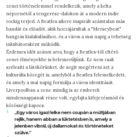
zenei történelemmel rendelkezik, amely a kelta
népzenétől a tengerész-dalokon át a modern indie
rockig terjed. A Beatles sikere inspirált számtalan más
bandát és előadót, akik hozzájárultak a "Merseybeat"
hangzás kialakulásához, és a város a mai napig a tehetség
inkubátoraként működik.
Érdemes időt szánni arra, hogy a Beatles-től eltérő
zenei élményekbe is belemerüljünk. Ez nem csak
szélesíti a látókörünket, de segít megérteni azt a
kulturális közegét is, amelyből a Beatles felemelkedett,
és amely a mai napig formálja a város identitását.
Liverpoolban a zene mindig is az emberek
mindennapjainak része volt, egyfajta kifejezésmód és
közösségi kapocs.
„Egy város igazi lelke nem csupán a múltjában
rejlik, hanem abban a lüktetésben is, amely a
jelenben vibrál, új dallamokat és történeteket
szülve.”