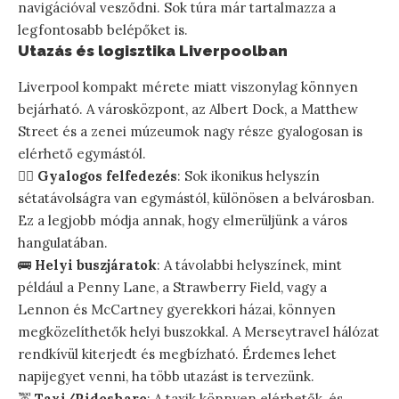
navigációval vesződni. Sok túra már tartalmazza a
legfontosabb belépőket is.
Utazás és logisztika Liverpoolban
Liverpool kompakt mérete miatt viszonylag könnyen
bejárható. A városközpont, az Albert Dock, a Matthew
Street és a zenei múzeumok nagy része gyalogosan is
elérhető egymástól.
🚶‍♀️
Gyalogos felfedezés
: Sok ikonikus helyszín
sétatávolságra van egymástól, különösen a belvárosban.
Ez a legjobb módja annak, hogy elmerüljünk a város
hangulatában.
🚌
Helyi buszjáratok
: A távolabbi helyszínek, mint
például a Penny Lane, a Strawberry Field, vagy a
Lennon és McCartney gyerekkori házai, könnyen
megközelíthetők helyi buszokkal. A Merseytravel hálózat
rendkívül kiterjedt és megbízható. Érdemes lehet
napijegyet venni, ha több utazást is tervezünk.
🚕
Taxi/Rideshare
: A taxik könnyen elérhetők, és