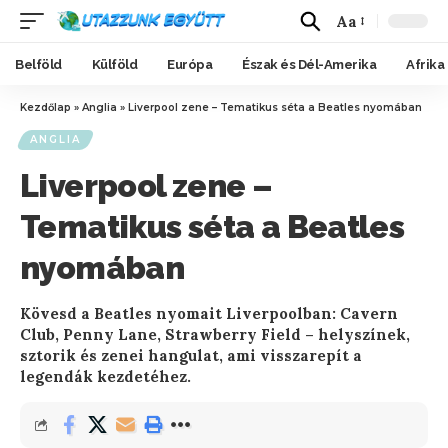
Aa
Belföld
Külföld
Európa
Észak és Dél-Amerika
Afrika
Kezdőlap
»
Anglia
»
Liverpool zene – Tematikus séta a Beatles nyomában
ANGLIA
Liverpool zene –
Tematikus séta a Beatles
nyomában
Kövesd a Beatles nyomait Liverpoolban: Cavern
Club, Penny Lane, Strawberry Field – helyszínek,
sztorik és zenei hangulat, ami visszarepít a
legendák kezdetéhez.