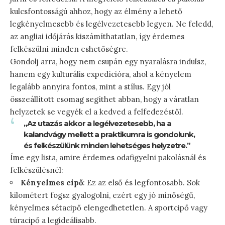
kulcsfontosságú ahhoz, hogy az élmény a lehető
legkényelmesebb és legélvezetesebb legyen. Ne feledd,
az angliai időjárás kiszámíthatatlan, így érdemes
felkészülni minden eshetőségre.
Gondolj arra, hogy nem csupán egy nyaralásra indulsz,
hanem egy kulturális expedícióra, ahol a kényelem
legalább annyira fontos, mint a stílus. Egy jól
összeállított csomag segíthet abban, hogy a váratlan
helyzetek se vegyék el a kedved a felfedezéstől.
„Az utazás akkor a legélvezetesebb, ha a
kalandvágy mellett a praktikumra is gondolunk,
és felkészülünk minden lehetséges helyzetre.”
Íme egy lista, amire érdemes odafigyelni pakolásnál és
felkészülésnél:
Kényelmes cipő
: Ez az első és legfontosabb. Sok
kilométert fogsz gyalogolni, ezért egy jó minőségű,
kényelmes sétacipő elengedhetetlen. A sportcipő vagy
túracipő a legideálisabb.