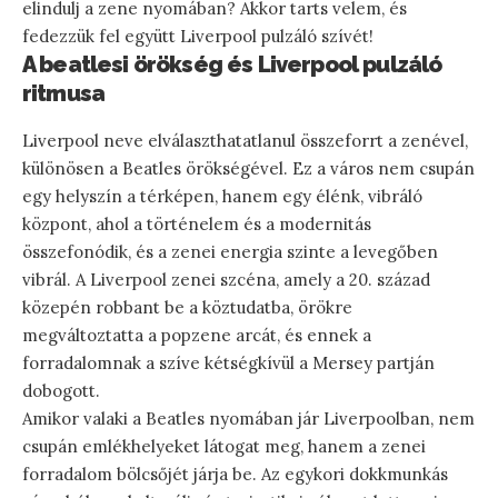
elindulj a zene nyomában? Akkor tarts velem, és
fedezzük fel együtt Liverpool pulzáló szívét!
A beatlesi örökség és Liverpool pulzáló
ritmusa
Liverpool neve elválaszthatatlanul összeforrt a zenével,
különösen a Beatles örökségével. Ez a város nem csupán
egy helyszín a térképen, hanem egy élénk, vibráló
központ, ahol a történelem és a modernitás
összefonódik, és a zenei energia szinte a levegőben
vibrál. A Liverpool zenei szcéna, amely a 20. század
közepén robbant be a köztudatba, örökre
megváltoztatta a popzene arcát, és ennek a
forradalomnak a szíve kétségkívül a Mersey partján
dobogott.
Amikor valaki a Beatles nyomában jár Liverpoolban, nem
csupán emlékhelyeket látogat meg, hanem a zenei
forradalom bölcsőjét járja be. Az egykori dokkmunkás