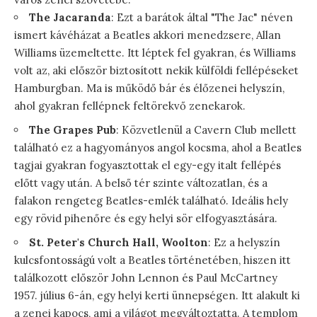
The Jacaranda
: Ezt a barátok által "The Jac" néven
ismert kávéházat a Beatles akkori menedzsere, Allan
Williams üzemeltette. Itt léptek fel gyakran, és Williams
volt az, aki először biztosított nekik külföldi fellépéseket
Hamburgban. Ma is működő bár és élőzenei helyszín,
ahol gyakran fellépnek feltörekvő zenekarok.
The Grapes Pub
: Közvetlenül a Cavern Club mellett
található ez a hagyományos angol kocsma, ahol a Beatles
tagjai gyakran fogyasztottak el egy-egy italt fellépés
előtt vagy után. A belső tér szinte változatlan, és a
falakon rengeteg Beatles-emlék található. Ideális hely
egy rövid pihenőre és egy helyi sör elfogyasztására.
St. Peter's Church Hall, Woolton
: Ez a helyszín
kulcsfontosságú volt a Beatles történetében, hiszen itt
találkozott először John Lennon és Paul McCartney
1957. július 6-án, egy helyi kerti ünnepségen. Itt alakult ki
a zenei kapocs, ami a világot megváltoztatta. A templom