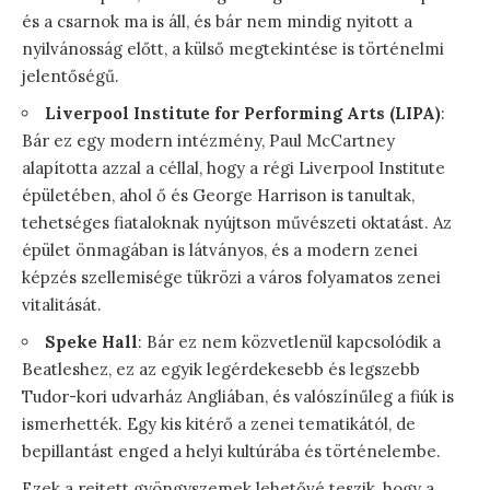
és a csarnok ma is áll, és bár nem mindig nyitott a
nyilvánosság előtt, a külső megtekintése is történelmi
jelentőségű.
Liverpool Institute for Performing Arts (LIPA)
:
Bár ez egy modern intézmény, Paul McCartney
alapította azzal a céllal, hogy a régi Liverpool Institute
épületében, ahol ő és George Harrison is tanultak,
tehetséges fiataloknak nyújtson művészeti oktatást. Az
épület önmagában is látványos, és a modern zenei
képzés szellemisége tükrözi a város folyamatos zenei
vitalitását.
Speke Hall
: Bár ez nem közvetlenül kapcsolódik a
Beatleshez, ez az egyik legérdekesebb és legszebb
Tudor-kori udvarház Angliában, és valószínűleg a fiúk is
ismerhették. Egy kis kitérő a zenei tematikától, de
bepillantást enged a helyi kultúrába és történelembe.
Ezek a rejtett gyöngyszemek lehetővé teszik, hogy a