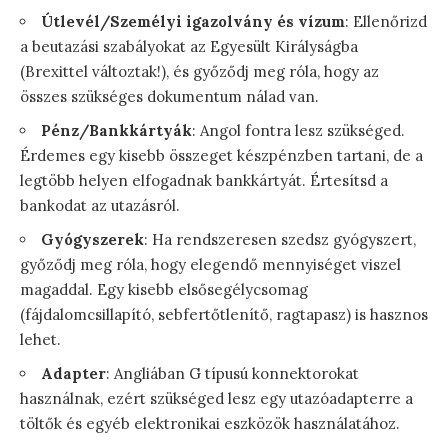
Útlevél/Személyi igazolvány és vízum
: Ellenőrizd
a beutazási szabályokat az Egyesült Királyságba
(Brexittel változtak!), és győződj meg róla, hogy az
összes szükséges dokumentum nálad van.
Pénz/Bankkártyák
: Angol fontra lesz szükséged.
Érdemes egy kisebb összeget készpénzben tartani, de a
legtöbb helyen elfogadnak bankkártyát. Értesítsd a
bankodat az utazásról.
Gyógyszerek
: Ha rendszeresen szedsz gyógyszert,
győződj meg róla, hogy elegendő mennyiséget viszel
magaddal. Egy kisebb elsősegélycsomag
(fájdalomcsillapító, sebfertőtlenítő, ragtapasz) is hasznos
lehet.
Adapter
: Angliában G típusú konnektorokat
használnak, ezért szükséged lesz egy utazóadapterre a
töltők és egyéb elektronikai eszközök használatához.