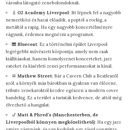
városba látogató zenebolondoknak.
🎸
O2 Academy Liverpool
: Itt lépnek fel a nagyobb
nemzetközi és hazai előadók, a poptól a rockig, a
metáltól a rapig. Ha egy nagyobb koncertélményre
vágyunk, érdemes megnézni a programot.
🎹
Bluecoat
: Ez a történelmi épület Liverpool
legrégebbi művészeti központja, amely nem csak
kiállításokat, hanem komolyzenei koncerteket, jazz
esteket és kísérleti zenei performanszokat is kínál.
🥁
Mathew Street
: Bár a Cavern Club a Beatlesről
szól, a környék más bárokban is gyakran van élőzene,
tribute zenekaroktól kezdve egészen a modern cover
bandekig. Ez a terület a turisták kedvence, de attól még
élvezhető a hangulat.
🎷
Matt & Phred’s (Manchesterben, de
Liverpoolból könnyen megközelíthető)
: Ha egy jazz
estére vágynánk, és van kedvünk egy rövid vonatútra