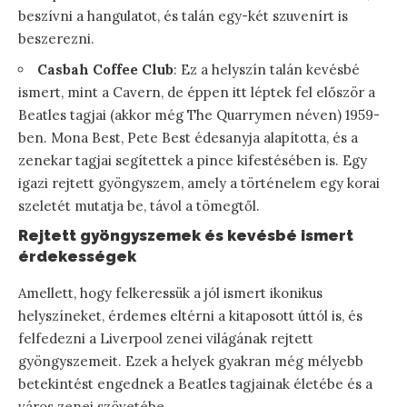
beszívni a hangulatot, és talán egy-két szuvenírt is
beszerezni.
Casbah Coffee Club
: Ez a helyszín talán kevésbé
ismert, mint a Cavern, de éppen itt léptek fel először a
Beatles tagjai (akkor még The Quarrymen néven) 1959-
ben. Mona Best, Pete Best édesanyja alapította, és a
zenekar tagjai segítettek a pince kifestésében is. Egy
igazi rejtett gyöngyszem, amely a történelem egy korai
szeletét mutatja be, távol a tömegtől.
Rejtett gyöngyszemek és kevésbé ismert
érdekességek
Amellett, hogy felkeressük a jól ismert ikonikus
helyszíneket, érdemes eltérni a kitaposott úttól is, és
felfedezni a Liverpool zenei világának rejtett
gyöngyszemeit. Ezek a helyek gyakran még mélyebb
betekintést engednek a Beatles tagjainak életébe és a
város zenei szövetébe.