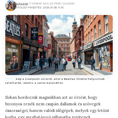
SZILVIA
7 HÓNAP AGO
29 PERC OLVASÁS
UTOLSÓ FRISSÍTÉS: 2026.01.08. 11:16
Kép a Liverpooli utcáról, ahol a Beatles ihlette helyszínek
találhatók, ideális a zenei kalandhoz.
Sokan hordozzuk magunkban azt az érzést, hogy
bizonyos zenék nem csupán dallamok és szövegek
összességei, hanem valódi időgépek, melyek egy letűnt
korba, egy meghatározó pillanatba repítenek