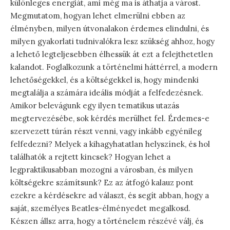
különleges energiát, ami még ma is áthatja a várost.
Megmutatom, hogyan lehet elmerülni ebben az
élményben, milyen útvonalakon érdemes elindulni, és
milyen gyakorlati tudnivalókra lesz szükség ahhoz, hogy
a lehető legteljesebben élhessük át ezt a felejthetetlen
kalandot. Foglalkozunk a történelmi háttérrel, a modern
lehetőségekkel, és a költségekkel is, hogy mindenki
megtalálja a számára ideális módját a felfedezésnek.
Amikor belevágunk egy ilyen tematikus utazás
megtervezésébe, sok kérdés merülhet fel. Érdemes-e
szervezett túrán részt venni, vagy inkább egyénileg
felfedezni? Melyek a kihagyhatatlan helyszínek, és hol
találhatók a rejtett kincsek? Hogyan lehet a
legpraktikusabban mozogni a városban, és milyen
költségekre számítsunk? Ez az átfogó kalauz pont
ezekre a kérdésekre ad választ, és segít abban, hogy a
saját, személyes Beatles-élményedet megalkosd.
Készen állsz arra, hogy a történelem részévé válj, és