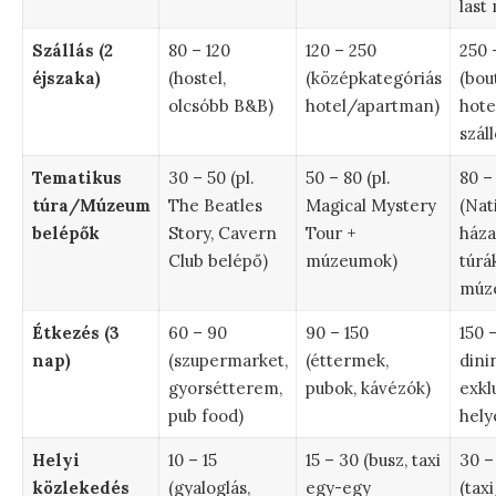
last
Szállás (2
80 – 120
120 – 250
250 
éjszaka)
(hostel,
(középkategóriás
(bou
olcsóbb B&B)
hotel/apartman)
hotel
szál
Tematikus
30 – 50 (pl.
50 – 80 (pl.
80 –
túra/Múzeum
The Beatles
Magical Mystery
(Nat
belépők
Story, Cavern
Tour +
háza
Club belépő)
múzeumok)
túrá
múz
Étkezés (3
60 – 90
90 – 150
150 
nap)
(szupermarket,
(éttermek,
dini
gyorsétterem,
pubok, kávézók)
exkl
pub food)
hely
Helyi
10 – 15
15 – 30 (busz, taxi
30 –
közlekedés
(gyaloglás,
egy-egy
(tax