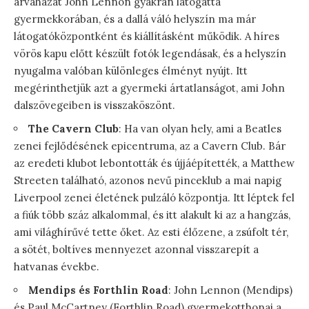
árvaházat John Lennon gyakran látogatta
gyermekkorában, és a dallá váló helyszín ma már
látogatóközpontként és kiállításként működik. A híres
vörös kapu előtt készült fotók legendásak, és a helyszín
nyugalma valóban különleges élményt nyújt. Itt
megérinthetjük azt a gyermeki ártatlanságot, ami John
dalszövegeiben is visszaköszönt.
The Cavern Club
: Ha van olyan hely, ami a Beatles
zenei fejlődésének epicentruma, az a Cavern Club. Bár
az eredeti klubot lebontották és újjáépítették, a Matthew
Streeten található, azonos nevű pinceklub a mai napig
Liverpool zenei életének pulzáló központja. Itt léptek fel
a fiúk több száz alkalommal, és itt alakult ki az a hangzás,
ami világhírűvé tette őket. Az esti élőzene, a zsúfolt tér,
a sötét, boltíves mennyezet azonnal visszarepít a
hatvanas évekbe.
Mendips és Forthlin Road
: John Lennon (Mendips)
és Paul McCartney (Forthlin Road) gyermekotthonai a