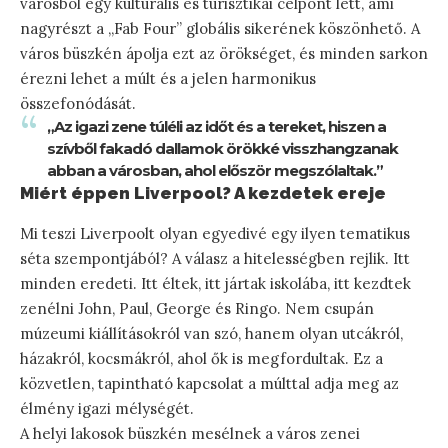
városból egy kulturális és turisztikai célpont lett, ami
nagyrészt a „Fab Four” globális sikerének köszönhető. A
város büszkén ápolja ezt az örökséget, és minden sarkon
érezni lehet a múlt és a jelen harmonikus
összefonódását.
„Az igazi zene túléli az időt és a tereket, hiszen a
szívből fakadó dallamok örökké visszhangzanak
abban a városban, ahol először megszólaltak.”
Miért éppen Liverpool? A kezdetek ereje
Mi teszi Liverpoolt olyan egyedivé egy ilyen tematikus
séta szempontjából? A válasz a hitelességben rejlik. Itt
minden eredeti. Itt éltek, itt jártak iskolába, itt kezdtek
zenélni John, Paul, George és Ringo. Nem csupán
múzeumi kiállításokról van szó, hanem olyan utcákról,
házakról, kocsmákról, ahol ők is megfordultak. Ez a
közvetlen, tapintható kapcsolat a múlttal adja meg az
élmény igazi mélységét.
A helyi lakosok büszkén mesélnek a város zenei