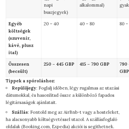
napi
alkalommal)
gyak
buszjegyek)
Egyéb
20 – 40
40 – 80
80 –
költségek
(szuvenír,
kávé, plusz
ital)
Összesen
250 – 445 GBP
415 – 790 GBP
790 
(becsült)
GBP
Tippek a spóroláshoz:
Repülőjegy
: Foglalj időben, légy rugalmas az utazási
dátumokkal, és hasonlítsd össze a különböző fapados
légitársaságok ajánlatait.
Szállás
: Fontold meg az AirBnb-t vagy a hosteleket,
ha alacsonyabb költségvetéssel utazol. A szállásfoglaló
oldalak (Booking.com, Expedia) akciói is segíthetnek.