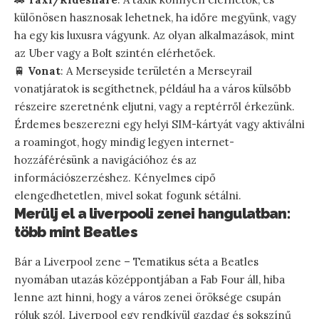
különösen hasznosak lehetnek, ha időre megyünk, vagy
ha egy kis luxusra vágyunk. Az olyan alkalmazások, mint
az Uber vagy a Bolt szintén elérhetőek.
🚆
Vonat
: A Merseyside területén a Merseyrail
vonatjáratok is segíthetnek, például ha a város külsőbb
részeire szeretnénk eljutni, vagy a reptérről érkezünk.
Érdemes beszerezni egy helyi SIM-kártyát vagy aktiválni
a roamingot, hogy mindig legyen internet-
hozzáférésünk a navigációhoz és az
információszerzéshez. Kényelmes cipő
elengedhetetlen, mivel sokat fogunk sétálni.
Merülj el a liverpooli zenei hangulatban:
több mint Beatles
Bár a Liverpool zene – Tematikus séta a Beatles
nyomában utazás középpontjában a Fab Four áll, hiba
lenne azt hinni, hogy a város zenei öröksége csupán
róluk szól. Liverpool egy rendkívül gazdag és sokszínű