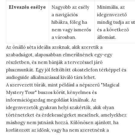
Elveszés esélye
Nagyobb az esély
Minimális, az
a navigációs
idegenvezető
hibákra, főleg ha
mindig tudja az u
nem vagy ismerős
és a következő
a városban.
állomást.
Az önálló séta ideális azoknak, akik szeretik a
szabadságot, alaposabban elmerülnének egy-egy
részletben, és nem bánják a tervezéssel járó
pluszmunkát. Egy jól feltöltött okostelefon térképpel és
audioguide alkalmazással kiváló társ lehet.
A szervezett túrák, mint például a népszerű "Magical
Mystery Tour" buszos körút, kényelmes és
információgazdag megoldást kínálnak. Az
idegenvezetők gyakran helyi szakértők, akik olyan
történeteket és érdekességeket mesélnek, amelyekhez
máshogy nem jutnánk hozzá. Különösen ajánlott, ha
korlátozott az időnk, vagy ha nem szeretnénk a