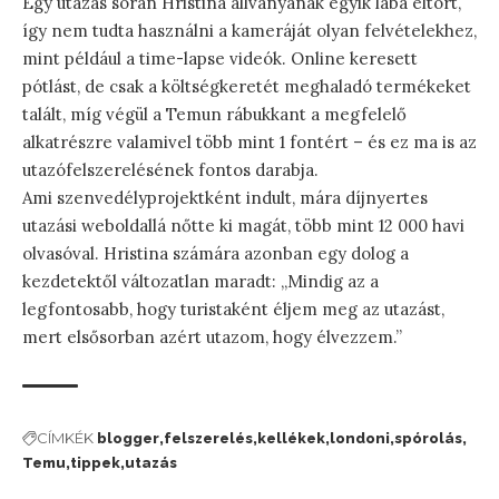
Egy utazás során Hristina állványának egyik lába eltört,
így nem tudta használni a kameráját olyan felvételekhez,
mint például a time-lapse videók. Online keresett
pótlást, de csak a költségkeretét meghaladó termékeket
talált, míg végül a Temun rábukkant a megfelelő
alkatrészre valamivel több mint 1 fontért – és ez ma is az
utazófelszerelésének fontos darabja.
Ami szenvedélyprojektként indult, mára díjnyertes
utazási weboldallá nőtte ki magát, több mint 12 000 havi
olvasóval. Hristina számára azonban egy dolog a
kezdetektől változatlan maradt: „Mindig az a
legfontosabb, hogy turistaként éljem meg az utazást,
mert elsősorban azért utazom, hogy élvezzem.”
CÍMKÉK
blogger
felszerelés
kellékek
londoni
spórolás
Temu
tippek
utazás