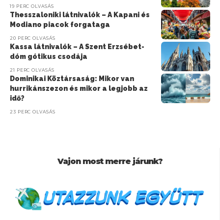
19 PERC OLVASÁS
Thesszaloniki látnivalók – A Kapani és
Modiano piacok forgataga
20 PERC OLVASÁS
Kassa látnivalók – A Szent Erzsébet-
dóm gótikus csodája
21 PERC OLVASÁS
Dominikai Köztársaság: Mikor van
hurrikánszezon és mikor a legjobb az
idő?
23 PERC OLVASÁS
Vajon most merre járunk?