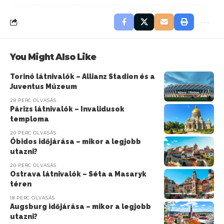
You Might Also Like
Torinó látnivalók – Allianz Stadion és a
Juventus Múzeum
28 PERC OLVASÁS
Párizs látnivalók – Invalidusok
temploma
20 PERC OLVASÁS
Óbidos időjárása – mikor a legjobb
utazni?
20 PERC OLVASÁS
Ostrava látnivalók – Séta a Masaryk
téren
18 PERC OLVASÁS
Augsburg időjárása – mikor a legjobb
utazni?