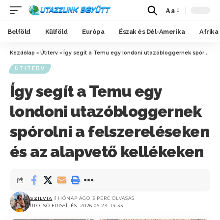
Aa
Belföld
Külföld
Európa
Észak és Dél-Amerika
Afrika
Kezdőlap
»
Útiterv
»
Így segít a Temu egy londoni utazóbloggernek spórolni a felszereléseken és az alapvető kellékeken
ÚTITERV
Így segít a Temu egy
londoni utazóbloggernek
spórolni a felszereléseken
és az alapvető kellékeken
SZILVIA
1 HÓNAP AGO
3 PERC OLVASÁS
UTOLSÓ FRISSÍTÉS: 2026.06.24. 14:33