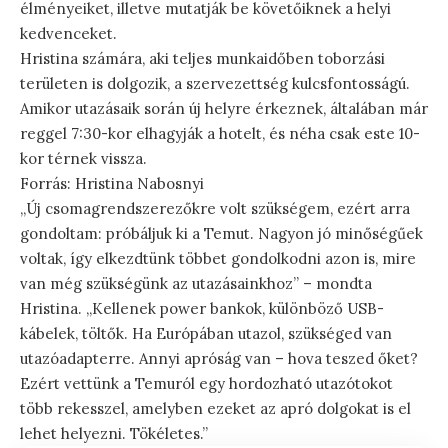
élményeiket, illetve mutatják be követőiknek a helyi
kedvenceket.
Hristina számára, aki teljes munkaidőben toborzási
területen is dolgozik, a szervezettség kulcsfontosságú.
Amikor utazásaik során új helyre érkeznek, általában már
reggel 7:30-kor elhagyják a hotelt, és néha csak este 10-
kor térnek vissza.
Forrás: Hristina Nabosnyi
„Új csomagrendszerezőkre volt szükségem, ezért arra
gondoltam: próbáljuk ki a Temut. Nagyon jó minőségűek
voltak, így elkezdtünk többet gondolkodni azon is, mire
van még szükségünk az utazásainkhoz” – mondta
Hristina. „Kellenek power bankok, különböző USB-
kábelek, töltők. Ha Európában utazol, szükséged van
utazóadapterre. Annyi apróság van – hova teszed őket?
Ezért vettünk a Temuról egy hordozható utazótokot
több rekesszel, amelyben ezeket az apró dolgokat is el
lehet helyezni. Tökéletes.”