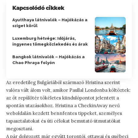
Kapcsolódó cikkek
Ayutthaya látnivalók – Hajókázás a
sziget körül
Luxemburg hétvége: Időjárás,
ingyenes tömegközlekedés és árak
Bangkok látnivalók – Hajókázás a
Chao Phraya folyón
Az eredetileg Bulgáriából származó Hristina szerint
valóra vált álom volt, amikor Paullal Londonba költöztek:
az öt repülőtér tökéletes kiindulópontot jelentett a
spontán utazásokhoz. Hristina a CheckinAway nevű
weboldalán kezdett bennfentes tippeket, személyes
tapasztalatokat és úti célokat bemutató útmutatókat
megosztani.
A pár dolgozott már együtt torontói, ottawai és québeci