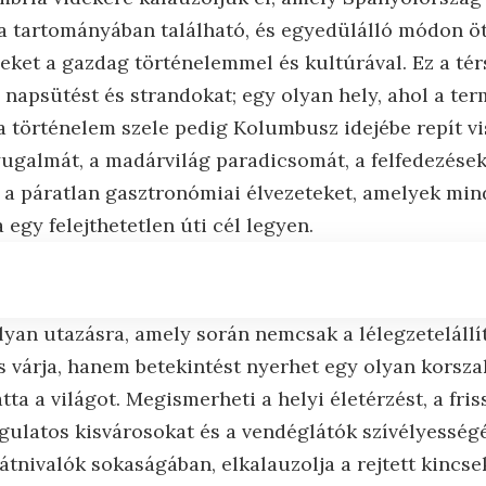
a tartományában található, és egyedülálló módon öt
eket a gazdag történelemmel és kultúrával. Ez a tér
n napsütést és strandokat; egy olyan hely, ahol a te
a történelem szele pedig Kolumbusz idejébe repít vi
galmát, a madárvilág paradicsomát, a felfedezése
e a páratlan gasztronómiai élvezeteket, amelyek mi
egy felejthetetlen úti cél legyen.
lyan utazásra, amely során nemcsak a lélegzetelállít
s várja, hanem betekintést nyerhet egy olyan korsza
ta a világot. Megismerheti a helyi életérzést, a fris
gulatos kisvárosokat és a vendéglátók szívélyességé
látnivalók sokaságában, elkalauzolja a rejtett kincse