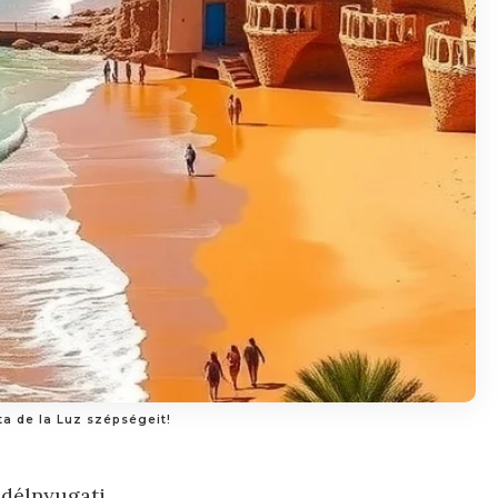
ta de la Luz szépségeit!
 délnyugati