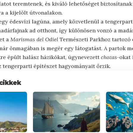
atot teremtenek, és kiváló lehetőséget biztosítanak
a a kijelölt útvonalakon.
gy édesvízi lagúna, amely közvetlenül a tengerpar
adárfajnak ad otthont, így különösen vonzó a mad
let a
Marismas del Odiel
Természeti Parkhoz tartozó 
már önmagában is megér egy látogatást. A partok m
kre épült halász házikókat, úgynevezett
chozas
-okat 
 tengerparti építészet hagyományait őrzik.
cikkek