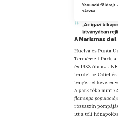
Yaoundé földrajz 
városa
„Az igazi kikap
látványában rejl
A Marismas del
Huelva és Punta U
Természeti Park, a
és 1983 óta az UNE
terület az Odiel és 
tengerrel keveredv
A park több mint 72
flamingo populációj
rózsaszín pompájáv
itt a téli hónapokb