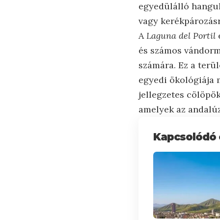
egyedülálló hangul
vagy kerékpározásr
A
Laguna del Portil
e
és számos vándorm
számára. Ez a terü
egyedi ökológiája 
jellegzetes cölöpö
amelyek az andalúz
Kapcsolódó 