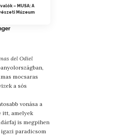
valók – MUSA: A
űvészeti Múzeum
nger
mas del Odiel
Spanyolországban,
almas mocsaras
vizek a sós
ontosabb vonása a
 itt, amelyek
adárfaj is megpihen
igazi paradicsom