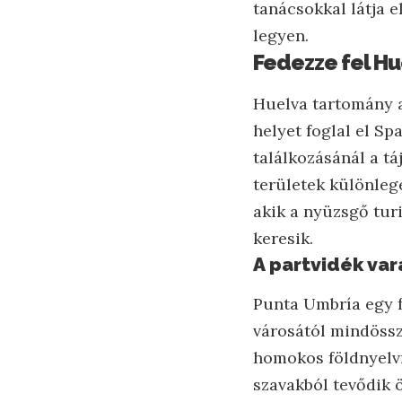
tanácsokkal látja 
legyen.
Fedezze fel Hu
Huelva tartomány a
helyet foglal el Sp
találkozásánál a tá
területek különleg
akik a nyüzsgő tur
keresik.
A partvidék va
Punta Umbría egy f
városától mindössz
homokos földnyelv
szavakból tevődik ö