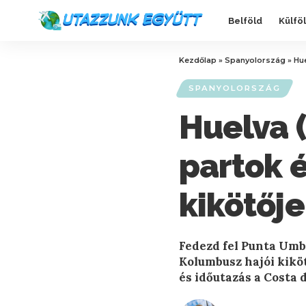
Belföld
Külfö
Kezdőlap
»
Spanyolország
»
Hue
SPANYOLORSZÁG
Huelva 
partok 
kikötője
Fedezd fel Punta Umbr
Kolumbusz hajói kikö
és időutazás a Costa d