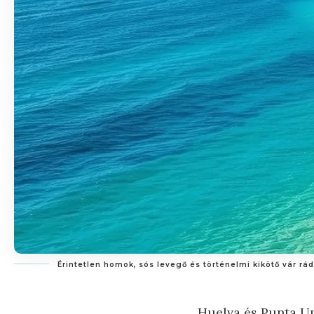
Érintetlen homok, sós levegő és történelmi kikötő vár r
Huelva és Punta Um