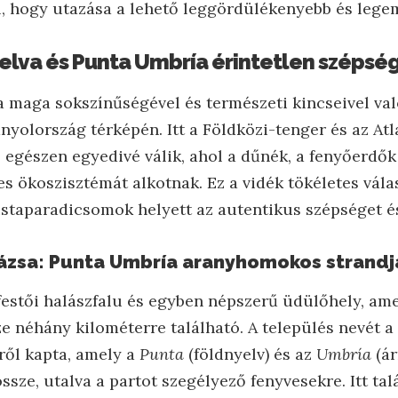
el, hogy utazása a lehető leggördülékenyebb és leg
elva és Punta Umbría érintetlen szépség
 maga sokszínűségével és természeti kincseivel va
anyolország térképén. Itt a Földközi-tenger és az At
j egészen egyedivé válik, ahol a dűnék, a fenyőerdő
es ökoszisztémát alkotnak. Ez a vidék tökéletes vála
istaparadicsomok helyett az autentikus szépséget 
rázsa: Punta Umbría aranyhomokos strandj
estői halászfalu és egyben népszerű üdülőhely, am
e néhány kilométerre található. A település nevét a
ről kapta, amely a
Punta
(földnyelv) és az
Umbría
(ár
ssze, utalva a partot szegélyező fenyvesekre. Itt tal