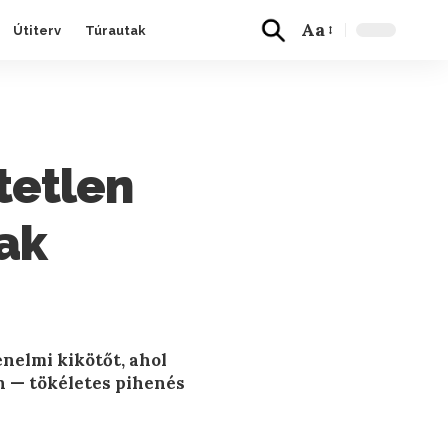
Aa
Útiterv
Túrautak
tetlen
ak
énelmi kikötőt, ahol
n — tökéletes pihenés