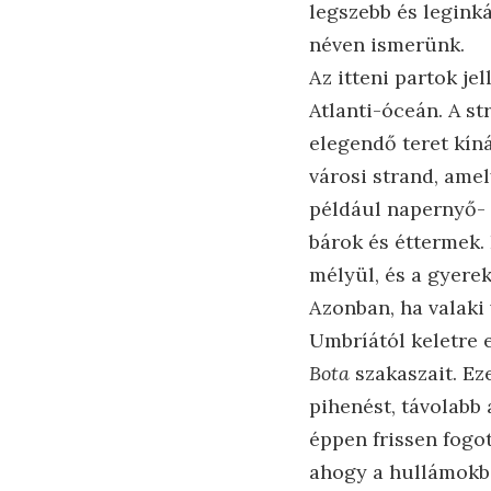
legszebb és leginká
néven ismerünk.
Az itteni partok je
Atlanti-óceán. A s
elegendő teret kín
városi strand, ame
például napernyő- 
bárok és éttermek. 
mélyül, és a gyere
Azonban, ha valaki
Umbríától keletre
Bota
szakaszait. Ez
pihenést, távolabb 
éppen frissen fogo
ahogy a hullámokba