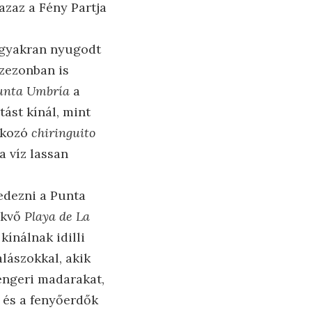
 azaz a Fény Partja
, gyakran nyugodt
szezonban is
unta Umbría
a
ást kínál, mint
akozó
chiringuito
a víz lassan
fedezni a Punta
ekvő
Playa de La
ínálnak idilli
alászokkal, akik
tengeri madarakat,
 és a fenyőerdők