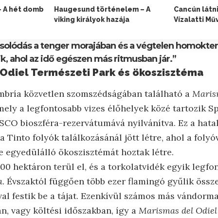
– A hét domb
Haugesund történelem – A
Cancún látni
viking királyok hazája
Vízalatti M
csolódás a tenger morajában és a végtelen homokte
ik, ahol az idő egészen más ritmusban jár.”
 Odiel Természeti Park és ökoszisztéma
mbría közvetlen szomszédságában található a
Maris
mely a legfontosabb vizes élőhelyek közé tartozik 
SCO bioszféra-rezervátumává nyilvánítva. Ez a hat
a Tinto folyók találkozásánál jött létre, ahol a folyó
e egyedülálló ökoszisztémát hoztak létre.
00 hektáron terül el, és a torkolatvidék egyik legf
a
. Évszaktól függően több ezer flamingó gyűlik össze
al festik be a tájat. Ezenkívül számos más vándorm
an, vagy költési időszakban, így a
Marismas del Odiel