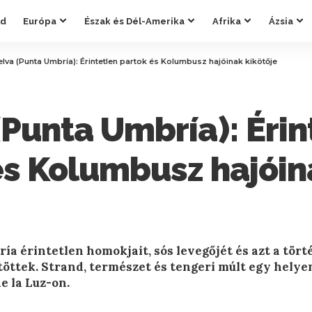
ld
Európa
Észak és Dél-Amerika
Afrika
Ázsia
lva (Punta Umbría): Érintetlen partok és Kolumbusz hajóinak kikötője
(Punta Umbría): Érin
és Kolumbusz hajóin
ía érintetlen homokjait, sós levegőjét és azt a tört
töttek. Strand, természet és tengeri múlt egy helye
e la Luz-on.