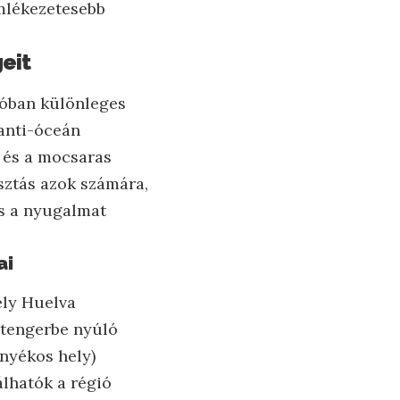
emlékezetesebb
eit
lóban különleges
lanti-óceán
k és a mocsaras
sztás azok számára,
és a nyugalmat
ai
ely Huelva
 tengerbe nyúló
nyékos hely)
álhatók a régió