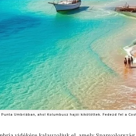
ád Punta Umbríában, ahol Kolumbusz hajói kikötöttek. Fedezd fel a Cos
bría vidékére kalauzoljuk el, amely Spanyolország