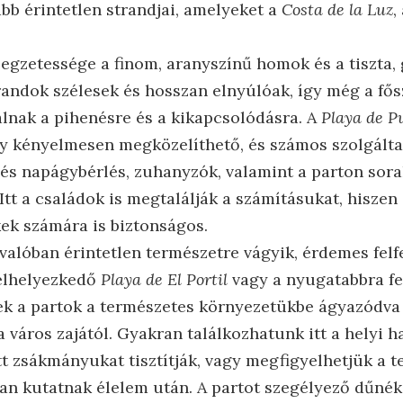
bb érintetlen strandjai, amelyeket a
Costa de la Luz
,
llegzetessége a finom, aranyszínű homok és a tiszta
trandok szélesek és hosszan elnyúlóak, így még a fő
álnak a pihenésre és a kikapcsolódásra. A
Playa de P
ly kényelmesen megközelíthető, és számos szolgáltat
és napágybérlés, zuhanyzók, valamint a parton sor
Itt a családok is megtalálják a számításukat, hiszen 
kek számára is biztonságos.
 valóban érintetlen természetre vágyik, érdemes fel
 elhelyezkedő
Playa de El Portil
vagy a nyugatabbra f
ek a partok a természetes környezetükbe ágyazódva k
a város zajától. Gyakran találkozhatunk itt a helyi h
tt zsákmányukat tisztítják, vagy megfigyelhetjük a 
n kutatnak élelem után. A partot szegélyező dűnék