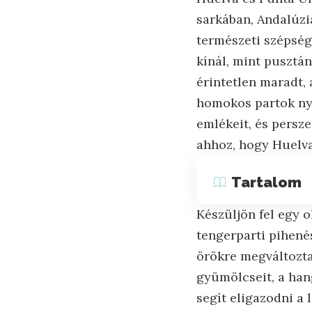
sarkában, Andalúzi
természeti szépség
kínál, mint pusztá
érintetlen maradt, 
homokos partok nyu
emlékeit, és persz
ahhoz, hogy Huelva 
Tartalom
Készüljön fel egy o
tengerparti pihené
örökre megváltoztat
gyümölcseit, a han
segít eligazodni a 