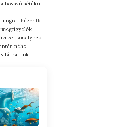
 a hosszú sétákra
t mögött húzódik,
ármegfigyelők
övezet, amelynek
entén néhol
is láthatunk,