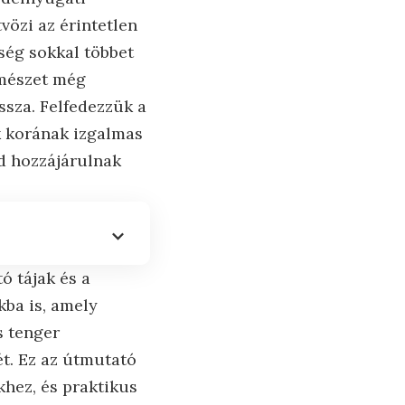
vözi az érintetlen
ség sokkal többet
rmészet még
ssza. Felfedezzük a
k korának izgalmas
nd hozzájárulnak
ó tájak és a
kba is, amely
s tenger
t. Ez az útmutató
khez, és praktikus