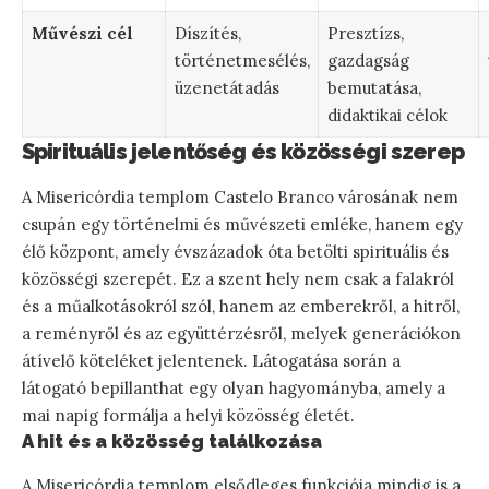
Művészi cél
Díszítés,
Presztízs,
történetmesélés,
gazdagság
üzenetátadás
bemutatása,
didaktikai célok
Spirituális jelentőség és közösségi szerep
A Misericórdia templom Castelo Branco városának nem
csupán egy történelmi és művészeti emléke, hanem egy
élő központ, amely évszázadok óta betölti spirituális és
közösségi szerepét. Ez a szent hely nem csak a falakról
és a műalkotásokról szól, hanem az emberekről, a hitről,
a reményről és az együttérzésről, melyek generációkon
átívelő köteléket jelentenek. Látogatása során a
látogató bepillanthat egy olyan hagyományba, amely a
mai napig formálja a helyi közösség életét.
A hit és a közösség találkozása
A Misericórdia templom elsődleges funkciója mindig is a