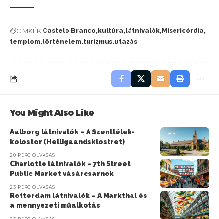
CÍMKÉK
Castelo Branco
kultúra
látnivalók
Misericórdia
templom
történelem
turizmus
utazás
You Might Also Like
Aalborg látnivalók – A Szentlélek-
kolostor (Helligaandsklostret)
20 PERC OLVASÁS
Charlotte látnivalók – 7th Street
Public Market vásárcsarnok
23 PERC OLVASÁS
Rotterdam látnivalók – A Markthal és
a mennyezeti műalkotás
23 PERC OLVASÁS