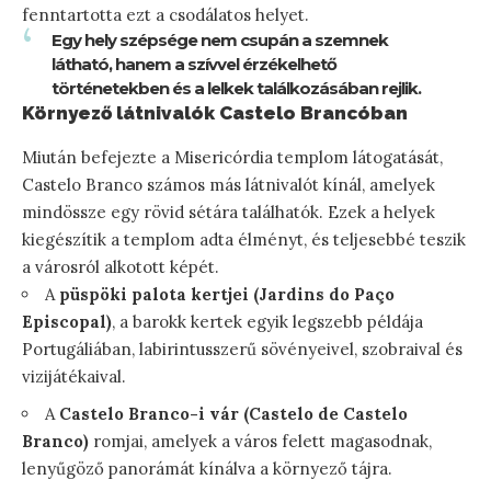
fenntartotta ezt a csodálatos helyet.
Egy hely szépsége nem csupán a szemnek
látható, hanem a szívvel érzékelhető
történetekben és a lelkek találkozásában rejlik.
Környező látnivalók Castelo Brancóban
Miután befejezte a Misericórdia templom látogatását,
Castelo Branco számos más látnivalót kínál, amelyek
mindössze egy rövid sétára találhatók. Ezek a helyek
kiegészítik a templom adta élményt, és teljesebbé teszik
a városról alkotott képét.
A
püspöki palota kertjei (Jardins do Paço
Episcopal)
, a barokk kertek egyik legszebb példája
Portugáliában, labirintusszerű sövényeivel, szobraival és
vizijátékaival.
A
Castelo Branco-i vár (Castelo de Castelo
Branco)
romjai, amelyek a város felett magasodnak,
lenyűgöző panorámát kínálva a környező tájra.