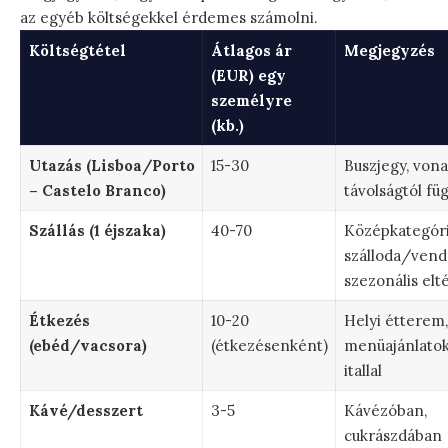
az egyéb költségekkel érdemes számolni.
Költségtétel
Átlagos ár
Megjegyzés
(EUR) egy
személyre
(kb.)
Utazás (Lisboa/Porto
15-30
Buszjegy, vona
– Castelo Branco)
távolságtól f
Szállás (1 éjszaka)
40-70
Középkategór
szálloda/vend
szezonális elt
Étkezés
10-20
Helyi étterem,
(ebéd/vacsora)
(étkezésenként)
menüajánlatok
itallal
Kávé/desszert
3-5
Kávézóban,
cukrászdában