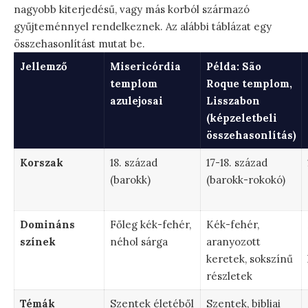
nagyobb kiterjedésű, vagy más korból származó
gyűjteménnyel rendelkeznek. Az alábbi táblázat egy
összehasonlítást mutat be.
Jellemző
Misericórdia
Példa: São
templom
Roque templom,
azulejosai
Lisszabon
(képzeletbeli
összehasonlítás)
Korszak
18. század
17-18. század
(barokk)
(barokk-rokokó)
Domináns
Főleg kék-fehér,
Kék-fehér,
színek
néhol sárga
aranyozott
keretek, sokszínű
részletek
Témák
Szentek életéből
Szentek, bibliai