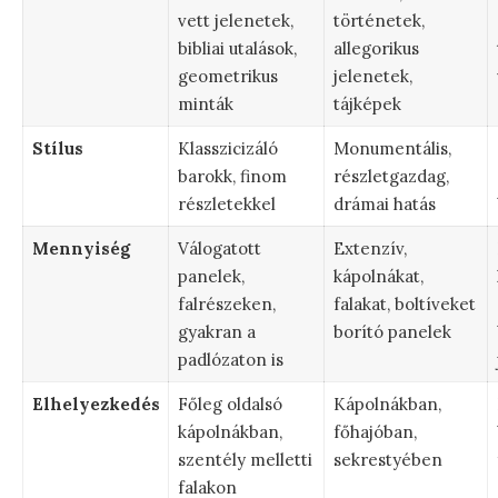
vett jelenetek,
történetek,
bibliai utalások,
allegorikus
geometrikus
jelenetek,
minták
tájképek
Stílus
Klasszicizáló
Monumentális,
barokk, finom
részletgazdag,
részletekkel
drámai hatás
Mennyiség
Válogatott
Extenzív,
panelek,
kápolnákat,
falrészeken,
falakat, boltíveket
gyakran a
borító panelek
padlózaton is
Elhelyezkedés
Főleg oldalsó
Kápolnákban,
kápolnákban,
főhajóban,
szentély melletti
sekrestyében
falakon