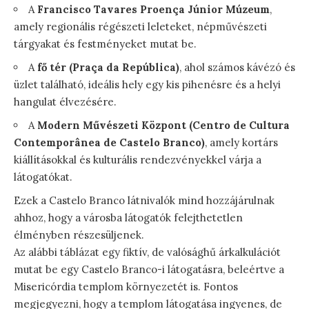
A
Francisco Tavares Proença Júnior Múzeum
,
amely regionális régészeti leleteket, népművészeti
tárgyakat és festményeket mutat be.
A
fő tér (Praça da República)
, ahol számos kávézó és
üzlet található, ideális hely egy kis pihenésre és a helyi
hangulat élvezésére.
A
Modern Művészeti Központ (Centro de Cultura
Contemporânea de Castelo Branco)
, amely kortárs
kiállításokkal és kulturális rendezvényekkel várja a
látogatókat.
Ezek a Castelo Branco látnivalók mind hozzájárulnak
ahhoz, hogy a városba látogatók felejthetetlen
élményben részesüljenek.
Az alábbi táblázat egy fiktív, de valósághű árkalkulációt
mutat be egy Castelo Branco-i látogatásra, beleértve a
Misericórdia templom környezetét is. Fontos
megjegyezni, hogy a templom látogatása ingyenes, de