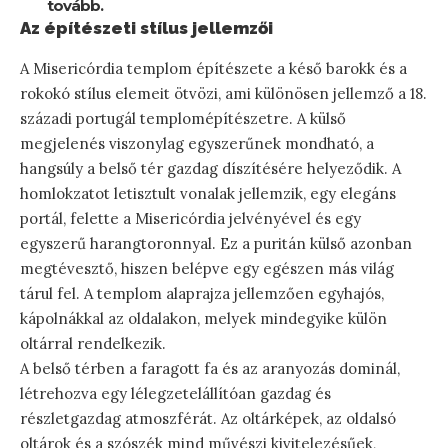
tovább.
Az építészeti stílus jellemzői
A Misericórdia templom építészete a késő barokk és a
rokokó stílus elemeit ötvözi, ami különösen jellemző a 18.
századi portugál templomépítészetre. A külső
megjelenés viszonylag egyszerűnek mondható, a
hangsúly a belső tér gazdag díszítésére helyeződik. A
homlokzatot letisztult vonalak jellemzik, egy elegáns
portál, felette a Misericórdia jelvényével és egy
egyszerű harangtoronnyal. Ez a puritán külső azonban
megtévesztő, hiszen belépve egy egészen más világ
tárul fel. A templom alaprajza jellemzően egyhajós,
kápolnákkal az oldalakon, melyek mindegyike külön
oltárral rendelkezik.
A belső térben a faragott fa és az aranyozás dominál,
létrehozva egy lélegzetelállítóan gazdag és
részletgazdag atmoszférát. Az oltárképek, az oldalsó
oltárok és a szószék mind művészi kivitelezésűek,