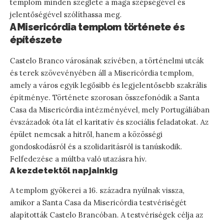
templom minden szeglete a maga szépségével és
jelentőségével szólíthassa meg.
A Misericórdia templom története és
építészete
Castelo Branco városának szívében, a történelmi utcák
és terek szövevényében áll a Misericórdia templom,
amely a város egyik legősibb és legjelentősebb szakrális
építménye. Története szorosan összefonódik a Santa
Casa da Misericórdia intézményével, mely Portugáliában
évszázadok óta lát el karitatív és szociális feladatokat. Az
épület nemcsak a hitről, hanem a közösségi
gondoskodásról és a szolidaritásról is tanúskodik.
Felfedezése a múltba való utazásra hív.
A kezdetektől napjainkig
A templom gyökerei a 16. századra nyúlnak vissza,
amikor a Santa Casa da Misericórdia testvériségét
alapították Castelo Brancóban. A testvériségek célja az