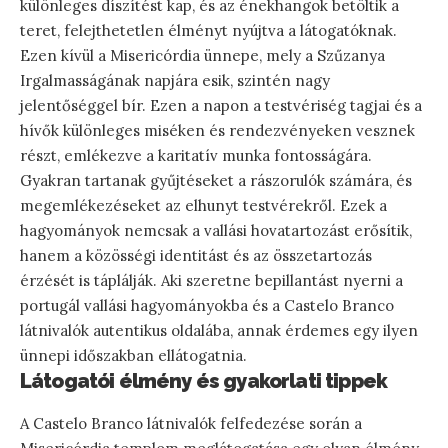
különleges díszítést kap, és az énekhangok betöltik a
teret, felejthetetlen élményt nyújtva a látogatóknak.
Ezen kívül a Misericórdia ünnepe, mely a Szűzanya
Irgalmasságának napjára esik, szintén nagy
jelentőséggel bír. Ezen a napon a testvériség tagjai és a
hívők különleges miséken és rendezvényeken vesznek
részt, emlékezve a karitatív munka fontosságára.
Gyakran tartanak gyűjtéseket a rászorulók számára, és
megemlékezéseket az elhunyt testvérekről. Ezek a
hagyományok nemcsak a vallási hovatartozást erősítik,
hanem a közösségi identitást és az összetartozás
érzését is táplálják. Aki szeretne bepillantást nyerni a
portugál vallási hagyományokba és a Castelo Branco
látnivalók autentikus oldalába, annak érdemes egy ilyen
ünnepi időszakban ellátogatnia.
Látogatói élmény és gyakorlati tippek
A Castelo Branco látnivalók felfedezése során a