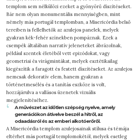
templom sem nélkülözi ezeket a gyönyörű díszítéseket.
Bár nem olyan monumentális mennyiségben, mint
némely más portugál templomban, a Misericórdia belső
tereiben is fellelhetők az azulejos panelek, melyek
gyakran kék-fehér színekben pompáznak. Ezek a
csempék általában narratív jeleneteket ábrázolnak,
például szentek életéből vett epizódokat, vagy
geometriai és virágmintákat, melyek esztétikailag
kiegészítik a faragott és festett díszítéseket. Az azulejos
nemcsak dekoratív elem, hanem gyakran a
történetmesélés és a tanítás eszköze is volt,
hozzájárulva a vallásos üzenetek vizuális
megjelenítéséhez.
A művészet az időtlen szépség nyelve, amely
generációkon átívelve beszél a hitről, az
odaadásról és az emberi alkotóerőről.
A Misericórdia templom azulejosainak stílusa és témája
eltérhet más portugál templomokétól, melyek esetleg