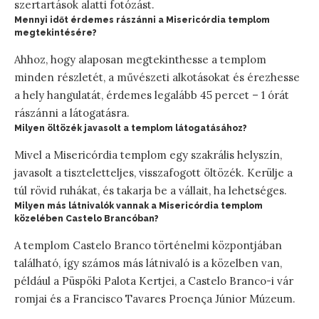
szertartások alatti fotózást.
Mennyi időt érdemes rászánni a Misericórdia templom
megtekintésére?
Ahhoz, hogy alaposan megtekinthesse a templom
minden részletét, a művészeti alkotásokat és érezhesse
a hely hangulatát, érdemes legalább 45 percet – 1 órát
rászánni a látogatásra.
Milyen öltözék javasolt a templom látogatásához?
Mivel a Misericórdia templom egy szakrális helyszín,
javasolt a tiszteletteljes, visszafogott öltözék. Kerülje a
túl rövid ruhákat, és takarja be a vállait, ha lehetséges.
Milyen más látnivalók vannak a Misericórdia templom
közelében Castelo Brancóban?
A templom Castelo Branco történelmi központjában
található, így számos más látnivaló is a közelben van,
például a Püspöki Palota Kertjei, a Castelo Branco-i vár
romjai és a Francisco Tavares Proença Júnior Múzeum.