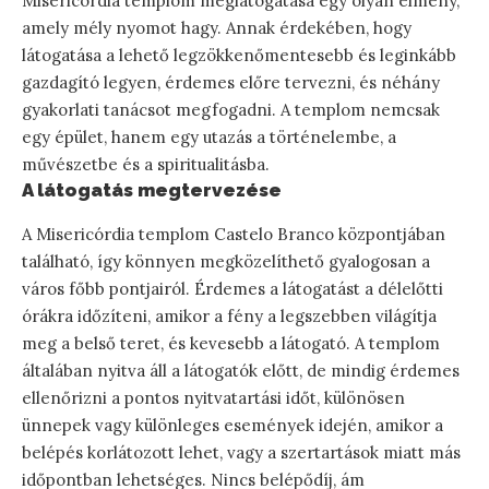
Misericórdia templom meglátogatása egy olyan élmény,
amely mély nyomot hagy. Annak érdekében, hogy
látogatása a lehető legzökkenőmentesebb és leginkább
gazdagító legyen, érdemes előre tervezni, és néhány
gyakorlati tanácsot megfogadni. A templom nemcsak
egy épület, hanem egy utazás a történelembe, a
művészetbe és a spiritualitásba.
A látogatás megtervezése
A Misericórdia templom Castelo Branco központjában
található, így könnyen megközelíthető gyalogosan a
város főbb pontjairól. Érdemes a látogatást a délelőtti
órákra időzíteni, amikor a fény a legszebben világítja
meg a belső teret, és kevesebb a látogató. A templom
általában nyitva áll a látogatók előtt, de mindig érdemes
ellenőrizni a pontos nyitvatartási időt, különösen
ünnepek vagy különleges események idején, amikor a
belépés korlátozott lehet, vagy a szertartások miatt más
időpontban lehetséges. Nincs belépődíj, ám