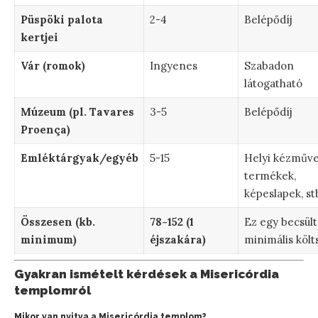
Püspöki palota
2-4
Belépődíj
kertjei
Vár (romok)
Ingyenes
Szabadon
látogatható
Múzeum (pl. Tavares
3-5
Belépődíj
Proença)
Emléktárgyak/egyéb
5-15
Helyi kézműv
termékek,
képeslapek, st
Összesen (kb.
78-152 (1
Ez egy becsült
minimum)
éjszakára)
minimális költ
Gyakran ismételt kérdések a Misericórdia
templomról
Mikor van nyitva a Misericórdia templom?