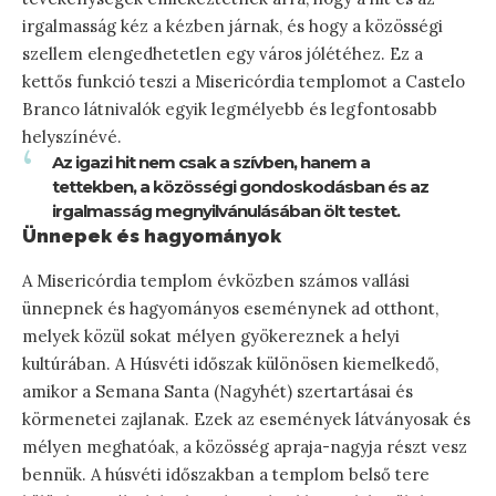
irgalmasság kéz a kézben járnak, és hogy a közösségi
szellem elengedhetetlen egy város jólétéhez. Ez a
kettős funkció teszi a Misericórdia templomot a Castelo
Branco látnivalók egyik legmélyebb és legfontosabb
helyszínévé.
Az igazi hit nem csak a szívben, hanem a
tettekben, a közösségi gondoskodásban és az
irgalmasság megnyilvánulásában ölt testet.
Ünnepek és hagyományok
A Misericórdia templom évközben számos vallási
ünnepnek és hagyományos eseménynek ad otthont,
melyek közül sokat mélyen gyökereznek a helyi
kultúrában. A Húsvéti időszak különösen kiemelkedő,
amikor a Semana Santa (Nagyhét) szertartásai és
körmenetei zajlanak. Ezek az események látványosak és
mélyen meghatóak, a közösség apraja-nagyja részt vesz
bennük. A húsvéti időszakban a templom belső tere