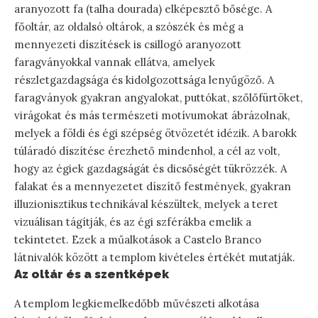
aranyozott fa (talha dourada) elképesztő bősége. A
főoltár, az oldalsó oltárok, a szószék és még a
mennyezeti díszítések is csillogó aranyozott
faragványokkal vannak ellátva, amelyek
részletgazdagsága és kidolgozottsága lenyűgöző. A
faragványok gyakran angyalokat, puttókat, szőlőfürtöket,
virágokat és más természeti motívumokat ábrázolnak,
melyek a földi és égi szépség ötvözetét idézik. A barokk
túláradó díszítése érezhető mindenhol, a cél az volt,
hogy az égiek gazdagságát és dicsőségét tükrözzék. A
falakat és a mennyezetet díszítő festmények, gyakran
illuzionisztikus technikával készültek, melyek a teret
vizuálisan tágítják, és az égi szférákba emelik a
tekintetet. Ezek a műalkotások a Castelo Branco
látnivalók között a templom kivételes értékét mutatják.
Az oltár és a szentképek
A templom legkiemelkedőbb művészeti alkotása