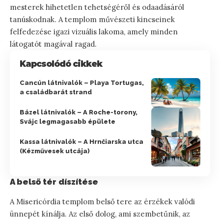
mesterek hihetetlen tehetségéről és odaadásáról
tanúskodnak. A templom művészeti kincseinek
felfedezése igazi vizuális lakoma, amely minden
látogatót magával ragad.
Kapcsolódó cikkek
Cancún látnivalók – Playa Tortugas,
a családbarát strand
Bázel látnivalók – A Roche-torony,
Svájc legmagasabb épülete
Kassa látnivalók – A Hrnčiarska utca
(Kézművesek utcája)
A belső tér díszítése
A Misericórdia templom belső tere az érzékek valódi
ünnepét kínálja. Az első dolog, ami szembetűnik, az