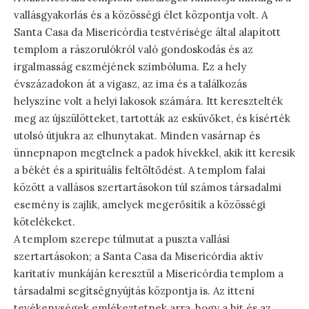
vallásgyakorlás és a közösségi élet központja volt. A
Santa Casa da Misericórdia testvérisége által alapított
templom a rászorulókról való gondoskodás és az
irgalmasság eszméjének szimbóluma. Ez a hely
évszázadokon át a vigasz, az ima és a találkozás
helyszíne volt a helyi lakosok számára. Itt keresztelték
meg az újszülötteket, tartották az esküvőket, és kísérték
utolsó útjukra az elhunytakat. Minden vasárnap és
ünnepnapon megtelnek a padok hívekkel, akik itt keresik
a békét és a spirituális feltöltődést. A templom falai
között a vallásos szertartásokon túl számos társadalmi
esemény is zajlik, amelyek megerősítik a közösségi
kötelékeket.
A templom szerepe túlmutat a puszta vallási
szertartásokon; a Santa Casa da Misericórdia aktív
karitatív munkáján keresztül a Misericórdia templom a
társadalmi segítségnyújtás központja is. Az itteni
tevékenységek emlékeztetnek arra, hogy a hit és az