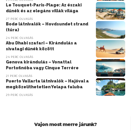
Le Touquet-Paris-Plage: Az északi
dűnék és az elegáns villák világa
27 PERC OLVASÁS
Bodø látnivalók – Hovdsundet strand
(túra)
24 PERC OLVASÁS
Abu Dhabi szafari – Kirándulás a
sivatagi dűnék között
24 PERC OLVASÁS
Genova kirándulás – Vonattal
Portofinóba vagy Cinque Terrére
21 PERC OLVASÁS
Puerto Vallarta látnivalók – Hajóval a
megközelíthetetlen Yelapa faluba
29 PERC OLVASÁS
Vajon most merre járunk?