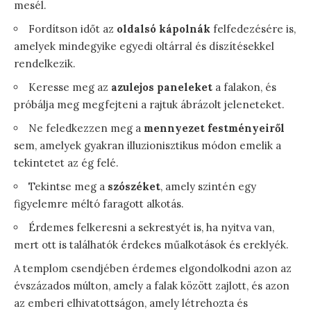
mesél.
Fordítson időt az
oldalsó kápolnák
felfedezésére is,
amelyek mindegyike egyedi oltárral és díszítésekkel
rendelkezik.
Keresse meg az
azulejos paneleket
a falakon, és
próbálja meg megfejteni a rajtuk ábrázolt jeleneteket.
Ne feledkezzen meg a
mennyezet festményeiről
sem, amelyek gyakran illuzionisztikus módon emelik a
tekintetet az ég felé.
Tekintse meg a
szószéket
, amely szintén egy
figyelemre méltó faragott alkotás.
Érdemes felkeresni a sekrestyét is, ha nyitva van,
mert ott is találhatók érdekes műalkotások és ereklyék.
A templom csendjében érdemes elgondolkodni azon az
évszázados múlton, amely a falak között zajlott, és azon
az emberi elhivatottságon, amely létrehozta és