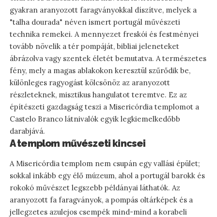
gyakran aranyozott faragványokkal díszítve, melyek a
"talha dourada" néven ismert portugál művészeti
technika remekei. A mennyezet freskói és festményei
tovább növelik a tér pompáját, bibliai jeleneteket
ábrázolva vagy szentek életét bemutatva. A természetes
fény, mely a magas ablakokon keresztül szűrődik be,
különleges ragyogást kölcsönöz az aranyozott
részleteknek, misztikus hangulatot teremtve. Ez az
építészeti gazdagság teszi a Misericórdia templomot a
Castelo Branco látnivalók egyik legkiemelkedőbb
darabjává.
A templom művészeti kincsei
A Misericórdia templom nem csupán egy vallási épület;
sokkal inkább egy élő múzeum, ahol a portugál barokk és
rokokó művészet legszebb példányai láthatók. Az
aranyozott fa faragványok, a pompás oltárképek és a
jellegzetes azulejos csempék mind-mind a korabeli