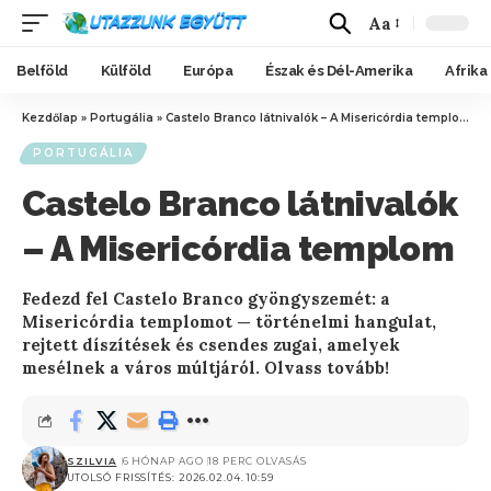
Aa
Belföld
Külföld
Európa
Észak és Dél-Amerika
Afrika
Kezdőlap
»
Portugália
»
Castelo Branco látnivalók – A Misericórdia templom
PORTUGÁLIA
Castelo Branco látnivalók
– A Misericórdia templom
Fedezd fel Castelo Branco gyöngyszemét: a
Misericórdia templomot — történelmi hangulat,
rejtett díszítések és csendes zugai, amelyek
mesélnek a város múltjáról. Olvass tovább!
SZILVIA
6 HÓNAP AGO
18 PERC OLVASÁS
UTOLSÓ FRISSÍTÉS: 2026.02.04. 10:59