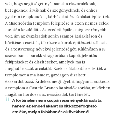
volt, hogy segítséget nyújtsanak a rászorulóknak,
betegeknek, árváknak és szegényeknek, és ehhez
gyakran templomokat, kórházakat és iskolákat építettek.
A Misericórdia templom felépítése is ezen nemes célok
mentén kezdődött. Az eredeti épület még szerényebb
volt, ám az évszázadok során számos átalakításon és
bővítésen esett át, tükrözve a korok építészeti stílusait
és a testvériség növekvő jelentőségét. Különösen a 18.
században, a barokk virágkorában kapott jelentős
felújításokat és díszítéseket, amelyek ma is
meghatározzák arculatát. Ezek az átalakítások tették a
templomot a ma ismert, gazdagon díszített
ékszerdobozzá. Érdekes megfigyelni, hogyan illeszkedik
a templom a Castelo Branco látnivalók sorába, miközben
magában hordozza az évszázadok történetét.
A történelem nem csupán események láncolata,
hanem az emberi akarat és hit kézzelfogható
emléke, mely a falakban és a kövekben él