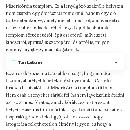
Misericórdia templom. Ez a lenyűgöző szakrális helyszín
nem csupán egy építészeti remekmű, hanem egy élő
történelemkönyv, amely mesél a múltról, a művészetről
és az emberi odaadásról. Átfogó képet kaphatunk a
templom történetéről, építészetéről, művészeti
kincseiről, spirituális szerepéről és arról is, milyen
élményt nyújt egy mai látogatónak.
Tartalom
Ez a részletes ismertető abban segít, hogy minden
bizonnyal mélyebb betekintést nyerjünk a Castelo
Branco látnivalók – A Misericórdia templom titkaiba.
Nem csak a tényeket tárjuk fel, hanem igyekszünk átadni
azt az atmoszférát is, amely körülveszi ezt a szent
helyet. Hasznos információkat, gyakorlati tanácsokat és
inspiráló gondolatokat gyűjtöttünk össze, hogy
látogatása felejthetetlen élmény legyen, és hogy a