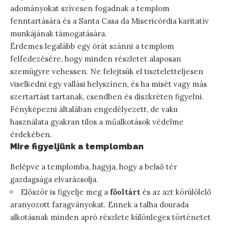
adományokat szívesen fogadnak a templom
fenntartására és a Santa Casa da Misericórdia karitatív
munkájának támogatására.
Érdemes legalább egy órát szánni a templom
felfedezésére, hogy minden részletet alaposan
szemügyre vehessen. Ne felejtsük el tiszteletteljesen
viselkedni egy vallási helyszínen, és ha misét vagy más
szertartást tartanak, csendben és diszkréten figyelni.
Fényképezni általában engedélyezett, de vaku
használata gyakran tilos a műalkotások védelme
érdekében.
Mire figyeljünk a templomban
Belépve a templomba, hagyja, hogy a belső tér
gazdagsága elvarázsolja.
Először is figyelje meg a
főoltárt
és az azt körülölelő
aranyozott faragványokat. Ennek a talha dourada
alkotásnak minden apró részlete különleges történetet