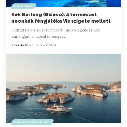
BARLANG
Kék Barlang (Biševo): A természet
neonkék fényjátéka Vis szigete mellett
Fedezd fel Vis szigete mellett, Biševo legendás Kék
Barlangját: a napsütés tenger…
BY
SZILVIA
24 PERC OLVASÁS
HAJÓKIRÁNDULÁS