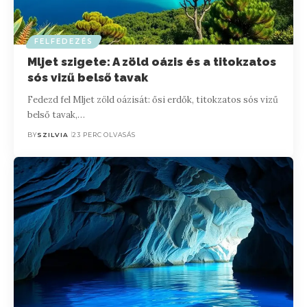
FELFEDEZÉS
Mljet szigete: A zöld oázis és a titokzatos
sós vizű belső tavak
Fedezd fel Mljet zöld oázisát: ősi erdők, titokzatos sós vizű
belső tavak,…
BY
SZILVIA
23 PERC OLVASÁS