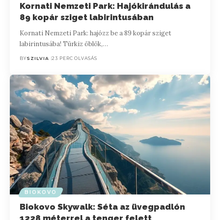
Kornati Nemzeti Park: Hajókirándulás a
89 kopár sziget labirintusában
Kornati Nemzeti Park: hajózz be a 89 kopár sziget
labirintusába! Türkiz öblök,…
BY
SZILVIA
23 PERC OLVASÁS
BIOKOVO
Biokovo Skywalk: Séta az üvegpadlón
1228 méterrel a tenger felett