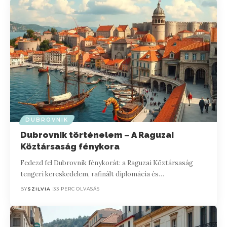
DUBROVNIK
Dubrovnik történelem – A Raguzai
Köztársaság fénykora
Fedezd fel Dubrovnik fénykorát: a Raguzai Köztársaság
tengeri kereskedelem, rafinált diplomácia és…
BY
SZILVIA
33 PERC OLVASÁS