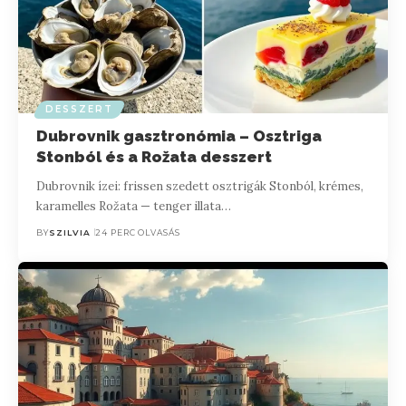
DESSZERT
Dubrovnik gasztronómia – Osztriga
Stonból és a Rožata desszert
Dubrovnik ízei: frissen szedett osztrigák Stonból, krémes,
karamelles Rožata — tenger illata…
BY
SZILVIA
24 PERC OLVASÁS