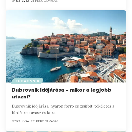
BY
SZILVIA
21 PERC OLVASÁS
DUBROVNIK
Dubrovnik időjárása – mikor a legjobb
utazni?
Dubrovnik időjárása: nyáron forró és zsúfolt, tökéletes a
fürdésre; tavasz és kora…
BY
SZILVIA
22 PERC OLVASÁS