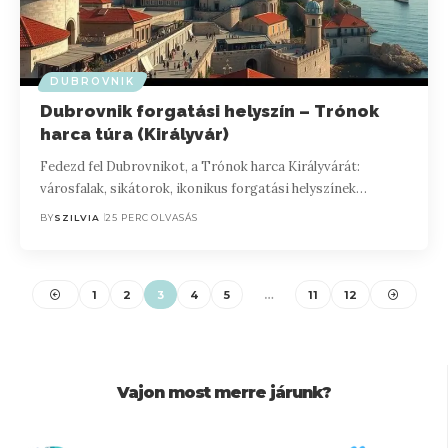
DUBROVNIK
Dubrovnik forgatási helyszín – Trónok
harca túra (Királyvár)
Fedezd fel Dubrovnikot, a Trónok harca Királyvárát:
városfalak, sikátorok, ikonikus forgatási helyszínek…
BY
SZILVIA
25 PERC OLVASÁS
1
2
3
4
5
…
11
12
Vajon most merre járunk?