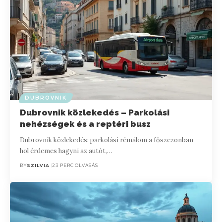
DUBROVNIK
Dubrovnik közlekedés – Parkolási
nehézségek és a reptéri busz
Dubrovnik közlekedés: parkolási rémálom a főszezonban —
hol érdemes hagyni az autót,…
BY
SZILVIA
23 PERC OLVASÁS