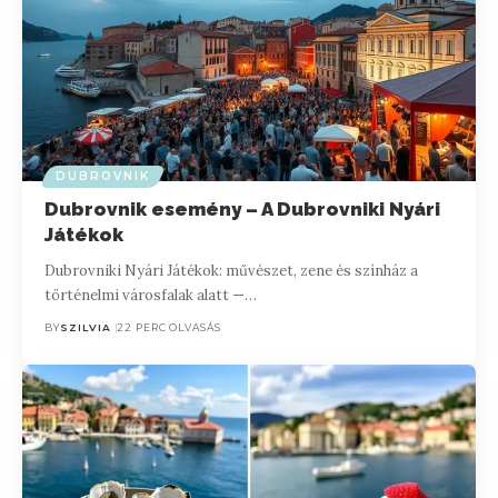
DUBROVNIK
Dubrovnik esemény – A Dubrovniki Nyári
Játékok
Dubrovniki Nyári Játékok: művészet, zene és színház a
történelmi városfalak alatt —…
BY
SZILVIA
22 PERC OLVASÁS