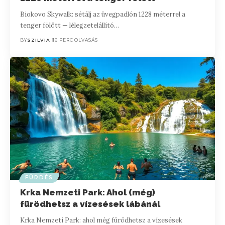
Biokovo Skywalk: sétálj az üvegpadlón 1228 méterrel a
tenger fölött — lélegzetelállító…
BY
SZILVIA
16 PERC OLVASÁS
FÜRDÉS
Krka Nemzeti Park: Ahol (még)
fürödhetsz a vízesések lábánál
Krka Nemzeti Park: ahol még fürödhetsz a vízesések