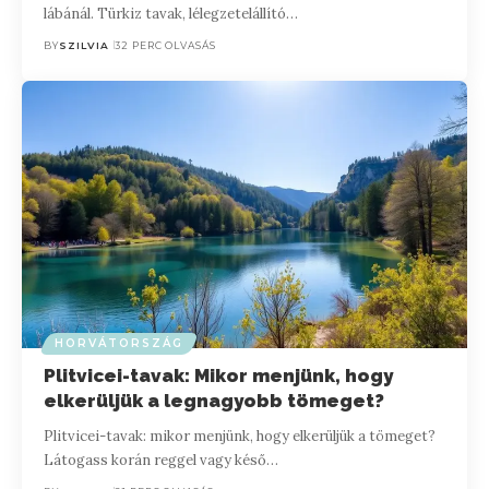
lábánál. Türkiz tavak, lélegzetelállító…
BY
SZILVIA
32 PERC OLVASÁS
HORVÁTORSZÁG
Plitvicei-tavak: Mikor menjünk, hogy
elkerüljük a legnagyobb tömeget?
Plitvicei-tavak: mikor menjünk, hogy elkerüljük a tömeget?
Látogass korán reggel vagy késő…