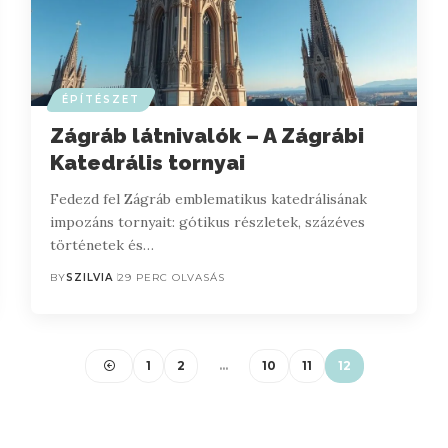
ÉPÍTÉSZET
Zágráb látnivalók – A Zágrábi
Katedrális tornyai
Fedezd fel Zágráb emblematikus katedrálisának
impozáns tornyait: gótikus részletek, százéves
történetek és…
BY
SZILVIA
29 PERC OLVASÁS
1
2
…
10
11
12