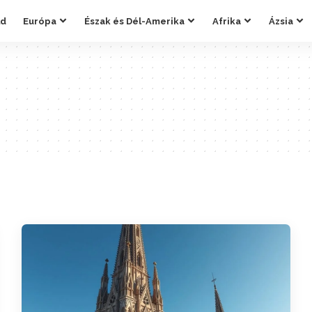
ld
Európa
Észak és Dél-Amerika
Afrika
Ázsia