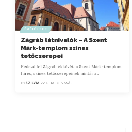
ÉPÍTÉSZET
Zágráb látnivalók – A Szent
Márk-templom színes
tetőcserepei
Fedezd fel Zágráb ékkövét: a Szent Márk-templom
híres, színes tetőcserepeinek mintái a…
BY
SZILVIA
22 PERC OLVASÁS