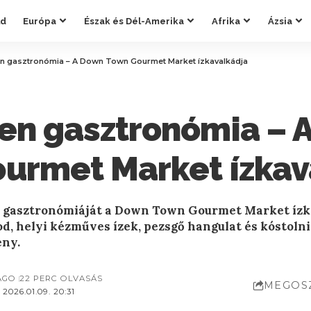
ld
Európa
Észak és Dél-Amerika
Afrika
Ázsia
n gasztronómia – A Down Town Gourmet Market ízkavalkádja
en gasztronómia – 
urmet Market ízkav
n gasztronómiáját a Down Town Gourmet Market ízk
od, helyi kézműves ízek, pezsgő hangulat és kóstoln
ény.
AGO
22 PERC OLVASÁS
MEGOS
2026.01.09. 20:31