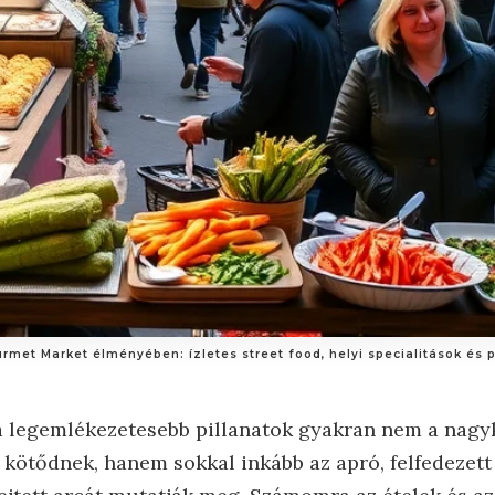
et Market élményében: ízletes street food, helyi specialitások és 
a legemlékezetesebb pillanatok gyakran nem a nag
kötődnek, hanem sokkal inkább az apró, felfedezett