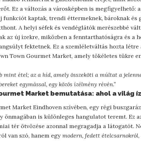
erőt. Ez a változás a városképben is megfigyelhető: 
új funkciót kaptak, trendi éttermeknek, bároknak és
thont. A helyi séfek és vendéglátók merészebbé vált
ak az új ízekre, miközben a fenntarthatóságra és a 
ngsúlyt fektetnek. Ez a szemléletváltás hozta létre
own Town Gourmet Market, amely tökéletes tükre en
 mint étel; az a híd, amely összeköti a múltat a jelennel
mbereket egymással, egy közös ízélmény révén.”
urmet Market bemutatása: ahol a világ íz
et Market Eindhoven szívében, egy régi buszgaráz
ly önmagában is különleges hangulatot teremt. Ez az
ai tér ötvözése azonnal megragadja a látogatót. 
ól van szó, hanem egy
modern, fedett ételcsarnokról