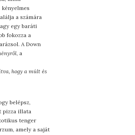
, kényelmes
alálja a számára
vagy egy baráti
ább fokozza a
varázsol. A Down
ményről
, a
ítva, hogy a múlt és
ogy belépsz,
 pizza illata
zotikus tenger
rzum, amely a saját