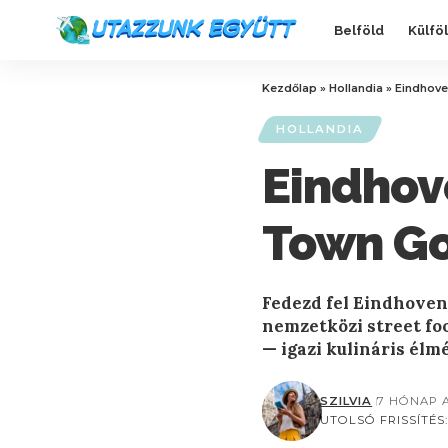
Belföld
Külfö
Kezdőlap
»
Hollandia
»
Eindhove
HOLLANDIA
Eindhov
Town Go
Fedezd fel Eindhove
nemzetközi street fo
— igazi kulináris élm
SZILVIA
7 HÓNAP 
UTOLSÓ FRISSÍTÉS: 