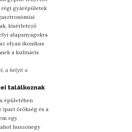
a régi gyárépületek
 gasztronómiai
ak, kísérletező
helyi alapanyagokra
 az olyan ikonikus
nek a kulináris
, a helyit a
ei találkoznak
s épületében
 ipari örökség és a
Nem egy
, ahol huszonegy