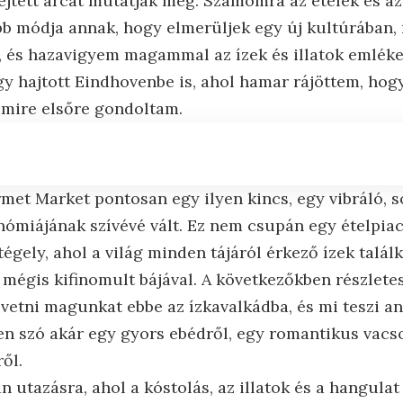
ejtett arcát mutatják meg. Számomra az ételek és a
bb módja annak, hogy elmerüljek egy új kultúrában
, és hazavigyem magammal az ízek és illatok emlékeit
gy hajtott Eindhovenbe is, ahol hamar rájöttem, hog
 amire elsőre gondoltam.
t Market pontosan egy ilyen kincs, egy vibráló, s
ómiájának szívévé vált. Ez nem csupán egy ételpiac
tégely, ahol a világ minden tájáról érkező ízek talá
, mégis kifinomult bájával. A következőkben részlet
vetni magunkat ebbe az ízkavalkádba, és mi teszi a
en szó akár egy gyors ebédről, egy romantikus vacs
ről.
n utazásra, ahol a kóstolás, az illatok és a hangulat 