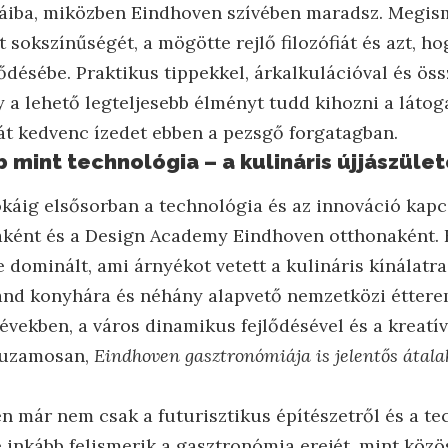
áiba, miközben Eindhoven szívében maradsz. Megis
at sokszínűségét, a mögötte rejlő filozófiát és azt, h
lődésébe. Praktikus tippekkel, árkalkulációval és ös
 a lehető legteljesebb élményt tudd kihozni a látoga
ját kedvenc ízedet ebben a pezsgő forgatagban.
 mint technológia – a kulináris újjászüle
káig elsősorban a technológia és az innováció kapc
aként és a Design Academy Eindhoven otthonaként. 
ge dominált, ami árnyékot vetett a kulináris kínálatra
nd konyhára és néhány alapvető nemzetközi étterem
években, a város dinamikus fejlődésével és a kreatí
huzamosan,
Eindhoven gasztronómiája is jelentős átal
 már nem csak a futurisztikus építészetről és a tec
e inkább felismerik a gasztronómia erejét, mint köz