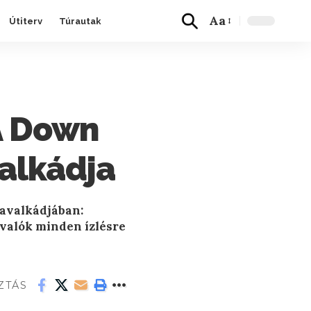
Aa
Útiterv
Túrautak
A Down
alkádja
avalkádjában:
ivalók minden ízlésre
ZTÁS