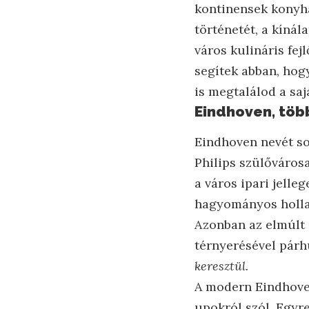
kontinensek konyh
történetét, a kínál
város kulináris fej
segítek abban, hogy
is megtalálod a sa
Eindhoven, több
Eindhoven nevét so
Philips szülőváros
a város ipari jelle
hagyományos holla
Azonban az elmúlt 
térnyerésével pár
keresztül.
A modern Eindhoven
upokról szól. Egyr