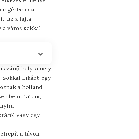
z étkezés élménye
, megértsem a
. Ez a fajta
y a város sokkal
okszínű hely, amely
, sokkal inkább egy
lkoznak a holland
esen bemutatom,
nnyira
oráról vagy egy
elrepít a távoli