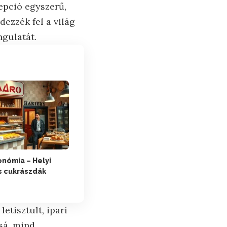
cepció egyszerű,
ezzék fel a világ
ngulatát.
onómia – Helyi
s cukrászdák
etisztult, ipari
sá, mind