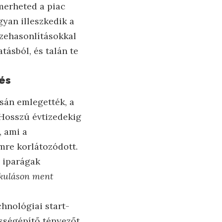
merheted a piac
ogyan illeszkedik a
szehasonlításokkal
tásból, és talán te
tés
sán emlegették, a
Hosszú évtizedekig
, ami a
re korlátozódott.
v iparágak
akuláson ment
hnológiai start-
össégépítő tényezőt