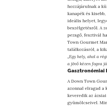
hozzájárulnak a kü
kanapék és kisebb,
ideális helyet, leg
beszélgetésről. A z
pezsgő, fesztivál 
Town Gourmet Mark
találkozásról, a ki
„Egy hely, ahol a ré
a jövő kézen fogva j
Gasztronómiai 
A Down Town Gourme
azonnal elragad a k
keveredik az ázsiai
gyümölcseivel. Min