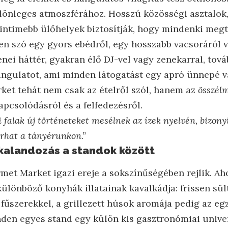
lönleges atmoszférához. Hosszú közösségi asztalok
 intimebb ülőhelyek biztosítják, hogy mindenki megt
yen szó egy gyors ebédről, egy hosszabb vacsoráról 
enei háttér, gyakran élő DJ-vel vagy zenekarral, tov
hangulatot, ami minden látogatást egy apró ünnepé 
et tehát nem csak az ételről szól, hanem az
összél
kapcsolódásról és a felfedezésről.
gi falak új történeteket mesélnek az ízek nyelvén, bizony
árhat a tányérunkon.”
kalandozás a standok között
t Market igazi ereje a sokszínűségében rejlik. Ah
ülönböző konyhák illatainak kavalkádja: frissen sült
 fűszerekkel, a grillezett húsok aromája pedig az eg
den egyes stand egy külön kis gasztronómiai unive