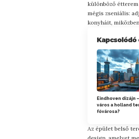
különböző étterem é
mégis zseniális: a
konyháit, miközben
Kapcsolódó 
Eindhoven dizájn –
város a holland t
fővárosa?
Az épület belső ter
design, amelyet me