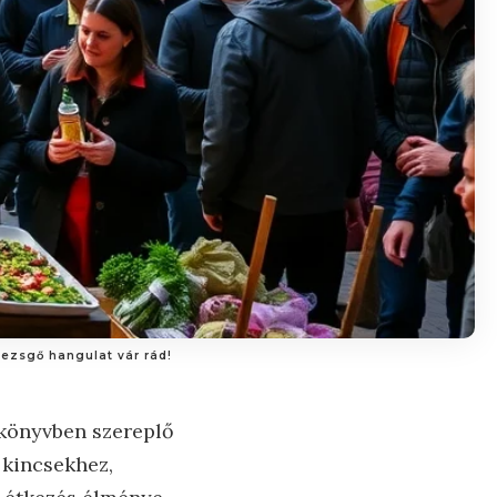
pezsgő hangulat vár rád!
ykönyvben szereplő
 kincsekhez,