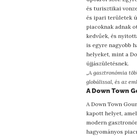
és turisztikai vonz
és ipari területek 
piacoknak adnak ot
kedvűek, és nyitott
is egyre nagyobb ha
helyeket, mint a D
újjászületésnek.
„A gasztronómia több
globálissal, és az e
A Down Town Go
A Down Town Gourm
kapott helyet, ame
modern gasztronómi
hagyományos piacr