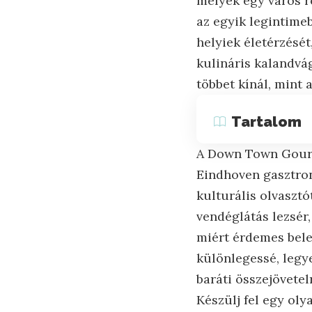
melyek egy város r
az egyik legintime
helyiek életérzését
kulináris kalandvá
többet kínál, mint
Tartalom
A Down Town Gourme
Eindhoven gasztron
kulturális olvasztó
vendéglátás lezsér
miért érdemes bele
különlegessé, legy
baráti összejövetel
Készülj fel egy olya