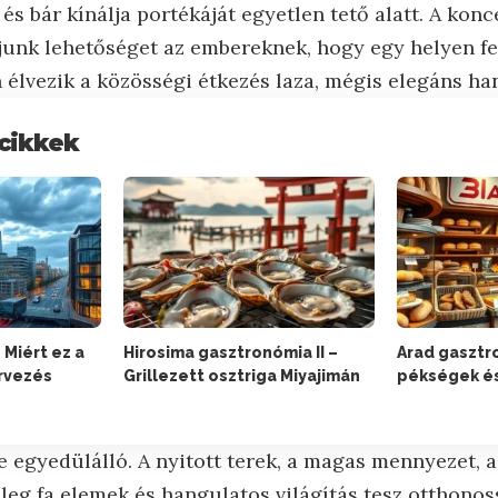
s bár kínálja portékáját egyetlen tető alatt. A kon
djunk lehetőséget az embereknek, hogy egy helyen fed
 élvezik a közösségi étkezés laza, mégis elegáns ha
cikkek
 Miért ez a
Hirosima gasztronómia II –
Arad gasztr
ervezés
Grillezett osztriga Miyajimán
pékségek é
e egyedülálló. A nyitott terek, a magas mennyezet, a l
leg fa elemek és hangulatos világítás tesz otthonos