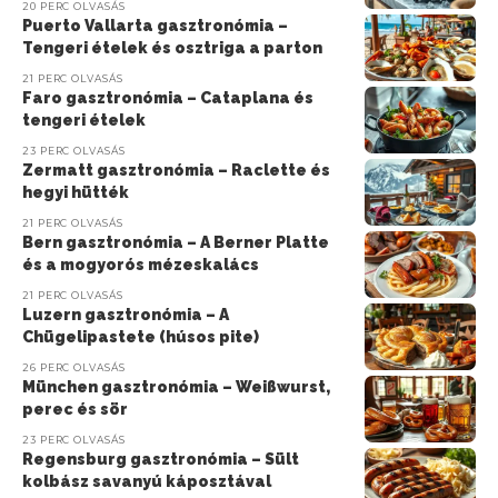
20 PERC OLVASÁS
Puerto Vallarta gasztronómia –
Tengeri ételek és osztriga a parton
21 PERC OLVASÁS
Faro gasztronómia – Cataplana és
tengeri ételek
23 PERC OLVASÁS
Zermatt gasztronómia – Raclette és
hegyi hütték
21 PERC OLVASÁS
Bern gasztronómia – A Berner Platte
és a mogyorós mézeskalács
21 PERC OLVASÁS
Luzern gasztronómia – A
Chügelipastete (húsos pite)
26 PERC OLVASÁS
München gasztronómia – Weißwurst,
perec és sör
23 PERC OLVASÁS
Regensburg gasztronómia – Sült
kolbász savanyú káposztával