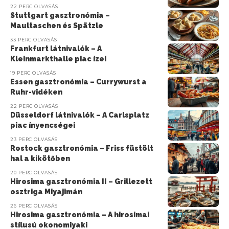
22 PERC OLVASÁS
Stuttgart gasztronómia –
Maultaschen és Spätzle
33 PERC OLVASÁS
Frankfurt látnivalók – A
Kleinmarkthalle piac ízei
19 PERC OLVASÁS
Essen gasztronómia – Currywurst a
Ruhr-vidéken
22 PERC OLVASÁS
Düsseldorf látnivalók – A Carlsplatz
piac ínyencségei
23 PERC OLVASÁS
Rostock gasztronómia – Friss füstölt
hal a kikötőben
20 PERC OLVASÁS
Hirosima gasztronómia II – Grillezett
osztriga Miyajimán
26 PERC OLVASÁS
Hirosima gasztronómia – A hirosimai
stílusú okonomiyaki