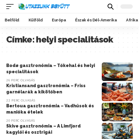
Belföld
Külföld
Európa
Észak és Dél-Amerika
Afrika
Címke:
helyi specialitások
Bodø gasztronómia – Tőkehal és helyi
specialitások
26 PERC OLVASÁS
Kristiansand gasztronómia – Friss
garnélarák a kikötőben
22 PERC OLVASÁS
Bertoua gasztronómia – Vadhúsok és
manióka ételek
20 PERC OLVASÁS
Skive gasztronómia – A Limfjord
kagylói és osztrigái