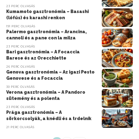
23 PERC OLVASÁS
Kumamoto gasztronómia – Basashi
(lófús) és karashi renkon
191 PERC OLVASÁS
Palermo gasztronómia – Arancina,
cannoli és a pane con la milza
23 PERC OLVASÁS
Bari gasztronómia – A Focaccia
Barese és az Orecchiette
26 PERC OLVASÁS
Genova gasztronómia – Az igazi Pesto
Genovese és a Focaccia
30 PERC OLVASÁS
Verona gasztronómia – A Pandoro
sütemény és a polenta
23 PERC OLVASÁS
Prága gasztronómia – A
sörkorcsolyák, a knédli és a trdelník
21 PERC OLVASÁS