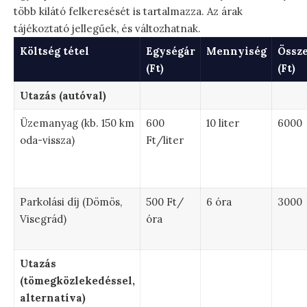
több kilátó felkeresését is tartalmazza. Az árak
tájékoztató jellegűek, és változhatnak.
Költség tétel
Egységár
Mennyiség
Össz
(Ft)
(Ft)
Utazás (autóval)
Üzemanyag (kb. 150 km
600
10 liter
6000
oda-vissza)
Ft/liter
Parkolási díj (Dömös,
500 Ft/
6 óra
3000
Visegrád)
óra
Utazás
(tömegközlekedéssel,
alternatíva)