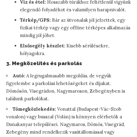
Víz és étel:
Hosszabb túrákhoz feltétlenül vigyünk
elegendő folyadékot és valamilyen harapnivalót.
Térkép/GPS:
Bár az útvonalak jól jelzettek, egy
fizikai térkép vagy egy offline térképes alkalmazás
mindig jól jöhet.
Elsősegély készlet:
Kisebb sérülésekre,
hólyagokra.
3. Megközelítés és parkolás
Autó:
A legrugalmasabb megoldás, de vegyük
figyelembe a parkolási lehetőségeket és díjakat.
Dömösön, Visegrádon, Nagymaroson, Zebegényben is
találunk parkolókat.
Tömegközlekedés:
Vonattal (Budapest-Vác-Szob
vonalon) vagy busszal (Volán) is könnyen elérhetők a
Dunakanyar települései. Nagymaros, Dömös, Visegrád,
Zebegény mind rendelkezik vasútállomással vagy