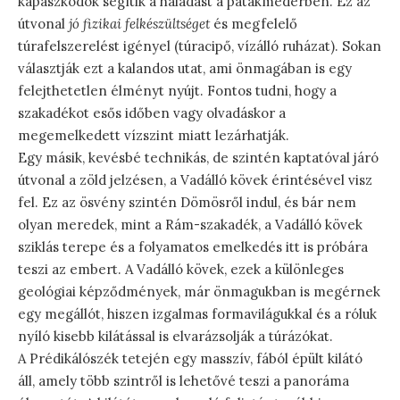
kapaszkodók segítik a haladást a patakmederben. Ez az
útvonal
jó fizikai felkészültséget
és megfelelő
túrafelszerelést igényel (túracipő, vízálló ruházat). Sokan
választják ezt a kalandos utat, ami önmagában is egy
felejthetetlen élményt nyújt. Fontos tudni, hogy a
szakadékot esős időben vagy olvadáskor a
megemelkedett vízszint miatt lezárhatják.
Egy másik, kevésbé technikás, de szintén kaptatóval járó
útvonal a zöld jelzésen, a Vadálló kövek érintésével visz
fel. Ez az ösvény szintén Dömösről indul, és bár nem
olyan meredek, mint a Rám-szakadék, a Vadálló kövek
sziklás terepe és a folyamatos emelkedés itt is próbára
teszi az embert. A Vadálló kövek, ezek a különleges
geológiai képződmények, már önmagukban is megérnek
egy megállót, hiszen izgalmas formavilágukkal és a róluk
nyíló kisebb kilátással is elvarázsolják a túrázókat.
A Prédikálószék tetején egy masszív, fából épült kilátó
áll, amely több szintről is lehetővé teszi a panoráma