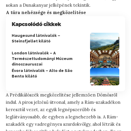
sokan a Dunakanyar jelképének tekintik.
A túra nehézsége és megközelítése
Kapcsolódó cikkek
Haugesund látnivalók –
Steinsfjellet kilátó
London látnivalók – A
Természettudományi Múzeum
dinoszauruszai
Évora látnivalók – Alto de São
Bento kilátó
A Prédikálószék megközelítése jellemzően Dömösről
indul. A piros jelzésű útvonal, amely a Rám-szakadékon
keresztül vezet, az egyik legnépszerűbb és
leglátványosabb, de egyben a legnehezebb is. A Rám-
szakadék egy vadregényes szurdokvölgy, ahol létrák és