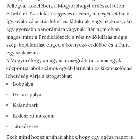
Fellegvár közelében, a Mogyoróhegyi erdészeti úton
érhető el. Ez a kilátó
ingyenes és könnyen megközelíthető
,
így kiváló választás lehet családoknak, vagy azoknak, akik
egy gyorsabb panorámára vágynak. Bár nem olyan
magas, mint a Prédikálószék, a róla nyíló kilátás mégis
szép, bepillantást enged a környező erdőkbe és a Duna
egy szakaszára.
A Mogyoróhegy amúgy is a visegrádi turizmus egyik
központja, ahol számos egyéb látnivaló és kikapcsolódási
lehetőség várja a látogatókat:
Bobpálya
Gokart pálya
Kalandpark
Erdészeti múzeum
Játszóterek
Ezek mind hozzájárulnak ahhoz, hogy egy egész napot is