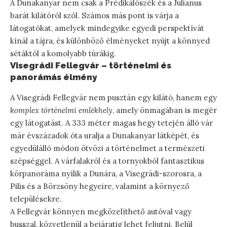
A Dunakanyar nem csak a Prédikálószék és a Julianus
barát kilátóról szól. Számos más pont is várja a
látogatókat, amelyek mindegyike egyedi perspektívát
kínál a tájra, és különböző élményeket nyújt a könnyed
sétáktól a komolyabb túrákig.
Visegrádi Fellegvár – történelmi és
panorámás élmény
A Visegrádi Fellegvár nem pusztán egy kilátó, hanem egy
komplex történelmi emlékhely
, amely önmagában is megér
egy látogatást. A 333 méter magas hegy tetején álló vár
már évszázadok óta uralja a Dunakanyar látképét, és
egyedülálló módon ötvözi a történelmet a természeti
szépséggel. A várfalakról és a tornyokból fantasztikus
körpanoráma nyílik a Dunára, a Visegrádi-szorosra, a
Pilis és a Börzsöny hegyeire, valamint a környező
településekre.
A Fellegvár könnyen megközelíthető autóval vagy
busszal, közvetlenül a bejáratig lehet feljutni. Belül