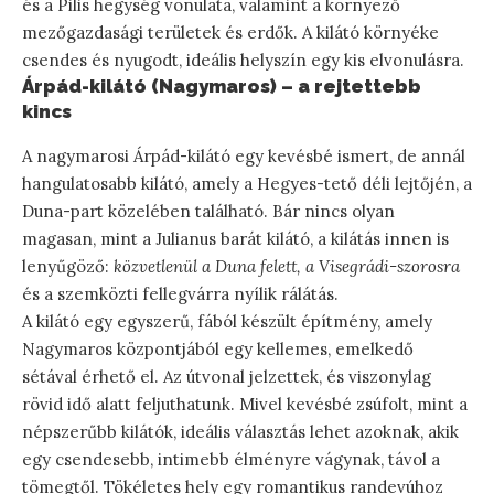
és a Pilis hegység vonulata, valamint a környező
mezőgazdasági területek és erdők. A kilátó környéke
csendes és nyugodt, ideális helyszín egy kis elvonulásra.
Árpád-kilátó (Nagymaros) – a rejtettebb
kincs
A nagymarosi Árpád-kilátó egy kevésbé ismert, de annál
hangulatosabb kilátó, amely a Hegyes-tető déli lejtőjén, a
Duna-part közelében található. Bár nincs olyan
magasan, mint a Julianus barát kilátó, a kilátás innen is
lenyűgöző:
közvetlenül a Duna felett, a Visegrádi-szorosra
és a szemközti fellegvárra nyílik rálátás.
A kilátó egy egyszerű, fából készült építmény, amely
Nagymaros központjából egy kellemes, emelkedő
sétával érhető el. Az útvonal jelzettek, és viszonylag
rövid idő alatt feljuthatunk. Mivel kevésbé zsúfolt, mint a
népszerűbb kilátók, ideális választás lehet azoknak, akik
egy csendesebb, intimebb élményre vágynak, távol a
tömegtől. Tökéletes hely egy romantikus randevúhoz