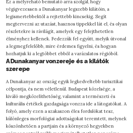
Ez a mélyreható bemutató arra szolgál, hogy
végigvezessen a Dunakanyar legszebb kilátóin, a
legismertebbektől a rejtettebb kincsekig. Segít
megtervezni az utazást, hasznos tippekkel lát el, és olyan
részletekre is rávilágít, amelyek egy felejthetetlen
élményhez kellenek. Fedezzük fel együtt, melyik útvonal
a legmegfelelőbb, mire érdemes figyelni, és hogyan
hozhatjuk ki a legtöbbet ebből a varázslatos régióból.
A Dunakanyar vonzereje és a kilátók
szerepe
A Dunakanyar az ország egyik legkedveltebb turisztikai
célpontja, és nem véletlenül. Budapest közelsége, a
kiváló megközelíthetőség, valamint a természeti és
kulturális értékek gazdagsága vonzza ide a látogatókat. A
folyó, amely ezen a szakaszon éles fordulókat tesz,
különleges morfológiai adottságokat teremtett, melynek
köszönhetően a partjain és a környező hegyekben