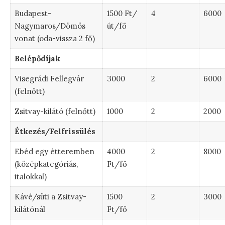
Budapest-
1500 Ft/
4
6000
Nagymaros/Dömös
út/fő
vonat (oda-vissza 2 fő)
Belépődíjak
Visegrádi Fellegvár
3000
2
6000
(felnőtt)
Zsitvay-kilátó (felnőtt)
1000
2
2000
Étkezés/Felfrissülés
Ebéd egy étteremben
4000
2
8000
(középkategóriás,
Ft/fő
italokkal)
Kávé/süti a Zsitvay-
1500
2
3000
kilátónál
Ft/fő