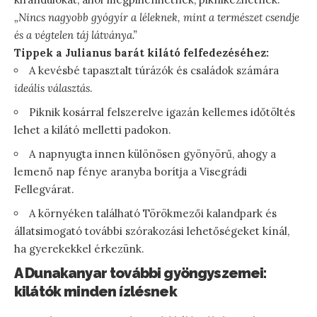
„Nincs nagyobb gyógyír a léleknek, mint a természet csendje
és a végtelen táj látványa.”
Tippek a Julianus barát kilátó felfedezéséhez:
A kevésbé tapasztalt túrázók és családok számára
ideális választás
.
Piknik kosárral felszerelve igazán kellemes időtöltés
lehet a kilátó melletti padokon.
A napnyugta innen különösen gyönyörű, ahogy a
lemenő nap fénye aranyba borítja a Visegrádi
Fellegvárat.
A környéken található Törökmezői kalandpark és
állatsimogató további szórakozási lehetőségeket kínál,
ha gyerekekkel érkezünk.
A Dunakanyar további gyöngyszemei:
kilátók minden ízlésnek