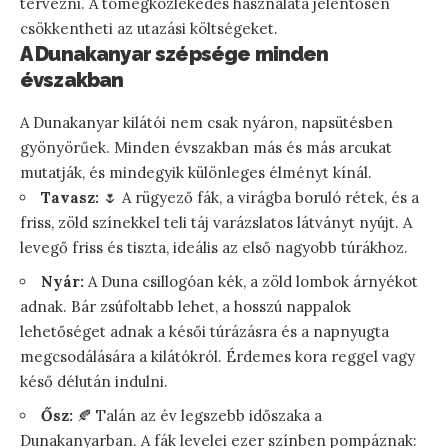
tervezni. A tömegközlekedés használata jelentősen
csökkentheti az utazási költségeket.
A Dunakanyar szépsége minden
évszakban
A Dunakanyar kilátói nem csak nyáron, napsütésben
gyönyörűek. Minden évszakban más és más arcukat
mutatják, és mindegyik különleges élményt kínál.
Tavasz:
🌷 A rügyező fák, a virágba boruló rétek, és a
friss, zöld színekkel teli táj varázslatos látványt nyújt. A
levegő friss és tiszta, ideális az első nagyobb túrákhoz.
Nyár:
A Duna csillogóan kék, a zöld lombok árnyékot
adnak. Bár zsúfoltabb lehet, a hosszú nappalok
lehetőséget adnak a késői túrázásra és a napnyugta
megcsodálására a kilátókról. Érdemes kora reggel vagy
késő délután indulni.
Ősz:
🍂 Talán az év legszebb időszaka a
Dunakanyarban. A fák levelei ezer színben pompáznak: