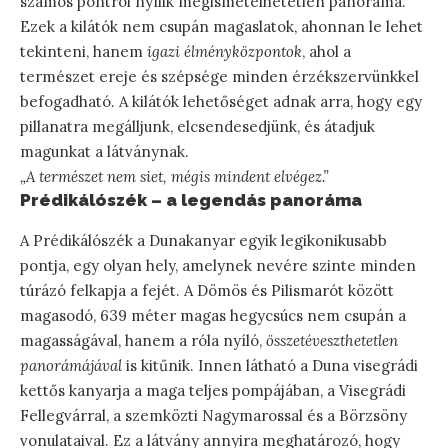
számos pontról nyílik megismételhetetlen panoráma.
Ezek a kilátók nem csupán magaslatok, ahonnan le lehet
tekinteni, hanem
igazi élményközpontok
, ahol a
természet ereje és szépsége minden érzékszervünkkel
befogadható. A kilátók lehetőséget adnak arra, hogy egy
pillanatra megálljunk, elcsendesedjünk, és átadjuk
magunkat a látványnak.
„A természet nem siet, mégis mindent elvégez.”
Prédikálószék – a legendás panoráma
A Prédikálószék a Dunakanyar egyik legikonikusabb
pontja, egy olyan hely, amelynek nevére szinte minden
túrázó felkapja a fejét. A Dömös és Pilismarót között
magasodó, 639 méter magas hegycsúcs nem csupán a
magasságával, hanem a róla nyíló,
összetéveszthetetlen
panorámájával
is kitűnik. Innen látható a Duna visegrádi
kettős kanyarja a maga teljes pompájában, a Visegrádi
Fellegvárral, a szemközti Nagymarossal és a Börzsöny
vonulataival. Ez a látvány annyira meghatározó, hogy