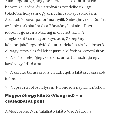
Különlegessége, hogy nem csak kilátóként funkcionál,
hanem
kávézóval és bisztróval
is rendelkezik, így
tökéletes helyszín egy kényelmes kikapcsolódásra.
A kilátóból pazar panoráma nyílik Zebegényre, a Dunára,
az Ipoly torkolatára és a Börzsöny lankáira. Tiszta
időben egészen a Mátráig is el lehet látni. A
megközelítése nagyon egyszerű, Zebegény
központjából egy rövid, de meredekebb sétával érhető
el, vagy autóval is fel lehet jutni a kilátóhoz vezető úton.
A kilátó belépőjegyes, de az ár tartalmazhatja egy
kávé vagy üdítő árát.
A kávézó teraszáról is élvezhetjük a kilátást rosszabb
időben is.
Népszerű fotós helyszín, különösen naplementekor.
Mogyoróhegy kilátó (Visegrád) – a
családbarát pont
A Mogyoróhegyen található kilátó Visegrádon, a