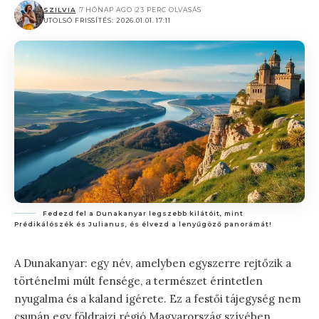
SZILVIA
7 HÓNAP AGO
23 PERC OLVASÁS
UTOLSÓ FRISSÍTÉS: 2026.01.01. 17:11
Fedezd fel a Dunakanyar legszebb kilátóit, mint
Prédikálószék és Julianus, és élvezd a lenyűgöző panorámát!
A Dunakanyar: egy név, amelyben egyszerre rejtőzik a
történelmi múlt fensége, a természet érintetlen
nyugalma és a kaland ígérete. Ez a festői tájegység nem
csupán egy földrajzi régió Magyarország szívében,