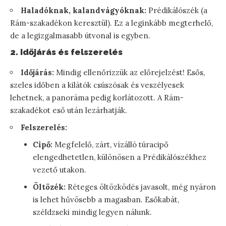
Haladóknak, kalandvágyóknak:
Prédikálószék (a
Rám-szakadékon keresztül). Ez a leginkább megterhelő,
de a legizgalmasabb útvonal is egyben.
2. Időjárás és felszerelés
Időjárás:
Mindig ellenőrizzük az előrejelzést! Esős,
szeles időben a kilátók csúszósak és veszélyesek
lehetnek, a panoráma pedig korlátozott. A Rám-
szakadékot eső után lezárhatják.
Felszerelés:
Cipő:
Megfelelő, zárt, vízálló túracipő
elengedhetetlen, különösen a Prédikálószékhez
vezető utakon.
Öltözék:
Réteges öltözködés javasolt, még nyáron
is lehet hűvösebb a magasban. Esőkabát,
széldzseki mindig legyen nálunk.