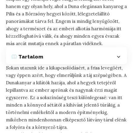
hanem egy olyan hely, ahol a Duna elegánsan kanyarog a
Pilis és a Börzsöny hegyei között, lélegzetelállító
panorámákat tárva fel. Engem is mindig lenyűgözött,
ahogy a természet és az emberi alkotás harmóniája itt
kézzelfoghatóvá válik, és ahogy minden egyes évszak
más arcát mutatja ennek a páratlan vidéknek.
Tartalom
Sokan utazunk ide a kikapcsolódásért, a friss levegőért,
vagy éppen azért, hogy elmerüljünk a táj szépségében. A
Dunakanyar a kilátók hazája, ahol a hegyek tetejéről
lepillantva az ember aprónak és nagynak érzi magát
egyszerre. Ez a sokszínűség teszi különlegessé: van itt
minden a könnyed sétától a kihívást jelentő túrákig, a
történelmi emlékektől a modern építményekig,
miközben mindenhonnan elképesztő látvány tárul elénk
a folyóra és a környező tájra.