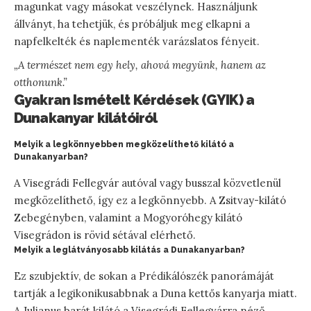
magunkat vagy másokat veszélynek. Használjunk
állványt, ha tehetjük, és próbáljuk meg elkapni a
napfelkelték és naplementék varázslatos fényeit.
„A természet nem egy hely, ahová megyünk, hanem az
otthonunk.”
Gyakran Ismételt Kérdések (GYIK) a
Dunakanyar kilátóiról
Melyik a legkönnyebben megközelíthető kilátó a
Dunakanyarban?
A Visegrádi Fellegvár autóval vagy busszal közvetlenül
megközelíthető, így ez a legkönnyebb. A Zsitvay-kilátó
Zebegényben, valamint a Mogyoróhegy kilátó
Visegrádon is rövid sétával elérhető.
Melyik a leglátványosabb kilátás a Dunakanyarban?
Ez szubjektív, de sokan a Prédikálószék panorámáját
tartják a legikonikusabbnak a Duna kettős kanyarja miatt.
A Julianus barát kilátó a Visegrádi Fellegvárra néző