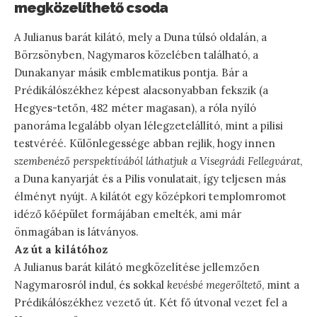
megközelíthető csoda
A Julianus barát kilátó, mely a Duna túlsó oldalán, a
Börzsönyben, Nagymaros közelében található, a
Dunakanyar másik emblematikus pontja. Bár a
Prédikálószékhez képest alacsonyabban fekszik (a
Hegyes-tetőn, 482 méter magasan), a róla nyíló
panoráma legalább olyan lélegzetelállító, mint a pilisi
testvéréé. Különlegessége abban rejlik, hogy innen
szembenéző perspektívából láthatjuk a Visegrádi Fellegvárat
,
a Duna kanyarját és a Pilis vonulatait, így teljesen más
élményt nyújt. A kilátót egy középkori templomromot
idéző kőépület formájában emelték, ami már
önmagában is látványos.
Az út a kilátóhoz
A Julianus barát kilátó megközelítése jellemzően
Nagymarosról indul, és sokkal
kevésbé megerőltető
, mint a
Prédikálószékhez vezető út. Két fő útvonal vezet fel a