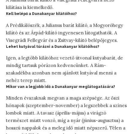
kilátása is kiemelkedő.
Kell belépő a Dunakanyar kilátóihoz?
A Prédikálószék, a Julianus barát kilátó, a Mogyoróhegy
kilátó és az Árpád-kilátó ingyenesen látogathatók. A
Visegrádi Fellegvár és a Zsitvay-kilátó belépőjegyes.
Lehet kutyával túrázni a Dunakanyar kilátóihoz?
Igen, a legtöbb kilátóhoz vezető útvonal kutyabarát, de
mindig tartsuk pórázon kedvencünket. A Rám-
szakadékba azonban nem ajánlott kutyával menni a
nehéz terep miatt.
Mikor van a legjobb idő a Dunakanyar meglátogatására?
Minden évszaknak megvan a maga szépsége. Az őszi
hónapok (szeptember-november) a legszebbek a színes
lombok miatt. A tavasz (április-május) a virágzó
természet miatt vonzó, míg a nyár (június-augusztus) a
hosszú nappalok és a meleg idő miatt népszerű. Télen a