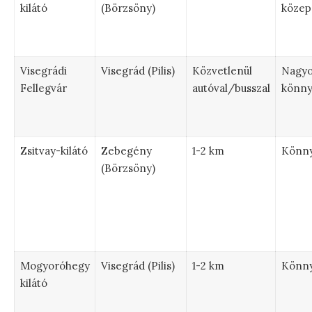
kilátó
(Börzsöny)
közep
Visegrádi
Visegrád (Pilis)
Közvetlenül
Nagy
Fellegvár
autóval/busszal
könn
Zsitvay-kilátó
Zebegény
1-2 km
Könn
(Börzsöny)
Mogyoróhegy
Visegrád (Pilis)
1-2 km
Könn
kilátó