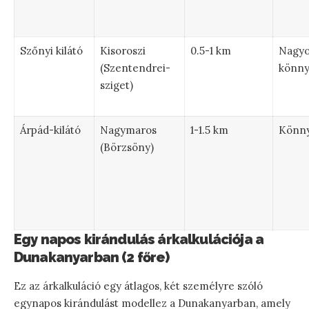
Szőnyi kilátó
Kisoroszi
0.5-1 km
Nagy
(Szentendrei-
könn
sziget)
Árpád-kilátó
Nagymaros
1-1.5 km
Könn
(Börzsöny)
Egy napos kirándulás árkalkulációja a
Dunakanyarban (2 főre)
Ez az árkalkuláció egy átlagos, két személyre szóló
egynapos kirándulást modellez a Dunakanyarban, amely