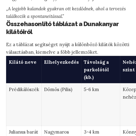
„A legjobb kalandok gyakran ott kezdődnek, ahol a tervezés
találkozik a spontaneitással.”
Összehasonlító táblázat a Dunakanyar
kilátóiról
Ez a táblázat segítséget nyújt a különböző kilátók közötti
választásban, kiemelve a főbb jellemzőket.
Kilátó neve
Elhelyezkedés
Távolság a
Nehé
parkolótól
szint
(kb.)
Prédikálószék
Dömös (Pilis)
5-6 km
Közep
nehé
Julianus barát
Nagymaros
3-4 km
Könn