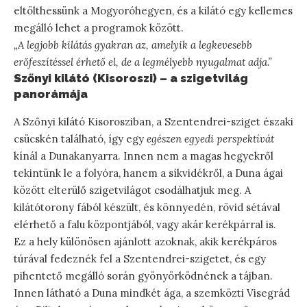
eltölthessünk a Mogyoróhegyen, és a kilátó egy kellemes
megálló lehet a programok között.
„A legjobb kilátás gyakran az, amelyik a legkevesebb
erőfeszítéssel érhető el, de a legmélyebb nyugalmat adja.”
Szőnyi kilátó (Kisoroszi) – a szigetvilág
panorámája
A Szőnyi kilátó Kisorosziban, a Szentendrei-sziget északi
csücskén található, így egy
egészen egyedi perspektívát
kínál a Dunakanyarra. Innen nem a magas hegyekről
tekintünk le a folyóra, hanem a síkvidékről, a Duna ágai
között elterülő szigetvilágot csodálhatjuk meg. A
kilátótorony fából készült, és könnyedén, rövid sétával
elérhető a falu központjából, vagy akár kerékpárral is.
Ez a hely különösen ajánlott azoknak, akik kerékpáros
túrával fedeznék fel a Szentendrei-szigetet, és egy
pihentető megálló során gyönyörködnének a tájban.
Innen látható a Duna mindkét ága, a szemközti Visegrád