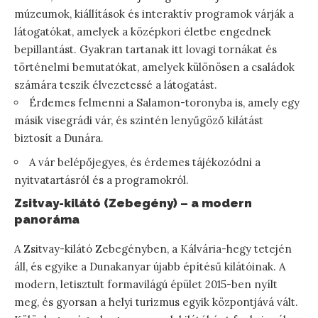
múzeumok, kiállítások és interaktív programok várják a
látogatókat, amelyek a középkori életbe engednek
bepillantást. Gyakran tartanak itt lovagi tornákat és
történelmi bemutatókat, amelyek különösen a családok
számára teszik élvezetessé a látogatást.
Érdemes felmenni a Salamon-toronyba is, amely egy
másik visegrádi vár, és szintén lenyűgöző kilátást
biztosít a Dunára.
A vár belépőjegyes, és érdemes tájékozódni a
nyitvatartásról és a programokról.
Zsitvay-kilátó (Zebegény) – a modern
panoráma
A Zsitvay-kilátó Zebegényben, a Kálvária-hegy tetején
áll, és egyike a Dunakanyar újabb építésű kilátóinak. A
modern, letisztult formavilágú épület 2015-ben nyílt
meg, és gyorsan a helyi turizmus egyik központjává vált.