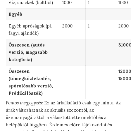
Víz, snackek (boltból)
1000
1
1000
Egyéb
Egyéb apróságok (pl.
2000
1
2000
fagyi, ajándék)
Összesen (autós
31000
verzió, magasabb
kategória)
Összesen
12000
(tömegközlekedés,
15000
spórolósabb verzió,
Prédikálószék)
Fontos megjegyzés:
Ez az árkalkuláció csak egy minta. Az
árak változhatnak az aktuális szezontól, az
üzemanyagáraktól, a választott éttermektől és a
belépőktől függően. Érdemes előre tájékozódni és