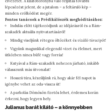
élvezetét. A kilátótoronyba való feljutás további
lépcsőzést jelent, de a jutalom – a feltáruló kép –
minden erőlködést megér.
Fontos tanácsok a Prédikálószék meghódításához:
Indulás előtt tájékozódjunk az időjárásról és a Rám-
szakadék aktuális nyitvatartásáról!
Mindig viseljünk réteges öltözéket és
vízálló túracipőt
!
Vigyünk magunkkal elegendő vizet és élelmet, mert
útközben nincs büfé vagy forrás!
Kutyával a Rám-szakadék nehezen járható, inkább
válasszunk más útvonalat!
Hosszú túra, készüljünk rá, hogy akár fél napot is
igénybe vehet az oda-vissza út!
A parkolás Dömösön fizetős lehet, érdemes korán
érkezni, hogy legyen hely.
Julianus barát kilátó – a könnyebben