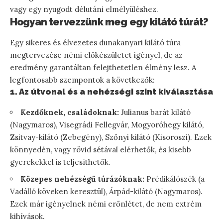
vagy egy nyugodt délutáni elmélyüléshez.
Hogyan tervezzünk meg egy kilátó túrát?
Egy sikeres és élvezetes dunakanyari kilátó túra
megtervezése némi előkészületet igényel, de az
eredmény garantáltan felejthetetlen élmény lesz. A
legfontosabb szempontok a következők:
1. Az útvonal és a nehézségi szint kiválasztása
Kezdőknek, családoknak:
Julianus barát kilátó
(Nagymaros), Visegrádi Fellegvár, Mogyoróhegy kilátó,
Zsitvay-kilátó (Zebegény), Szőnyi kilátó (Kisoroszi). Ezek
könnyedén, vagy rövid sétával elérhetők, és kisebb
gyerekekkel is teljesíthetők.
Közepes nehézségű túrázóknak:
Prédikálószék (a
Vadálló köveken keresztül), Árpád-kilátó (Nagymaros).
Ezek már igényelnek némi erőnlétet, de nem extrém
kihívások.