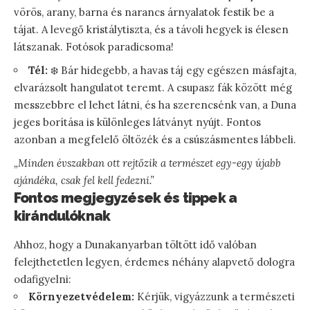
vörös, arany, barna és narancs árnyalatok festik be a
tájat. A levegő kristálytiszta, és a távoli hegyek is élesen
látszanak. Fotósok paradicsoma!
Tél:
❄️ Bár hidegebb, a havas táj egy egészen másfajta,
elvarázsolt hangulatot teremt. A csupasz fák között még
messzebbre el lehet látni, és ha szerencsénk van, a Duna
jeges borítása is különleges látványt nyújt. Fontos
azonban a megfelelő öltözék és a csúszásmentes lábbeli.
„Minden évszakban ott rejtőzik a természet egy-egy újabb
ajándéka, csak fel kell fedezni.”
Fontos megjegyzések és tippek a
kirándulóknak
Ahhoz, hogy a Dunakanyarban töltött idő valóban
felejthetetlen legyen, érdemes néhány alapvető dologra
odafigyelni:
Környezetvédelem:
Kérjük, vigyázzunk a természeti