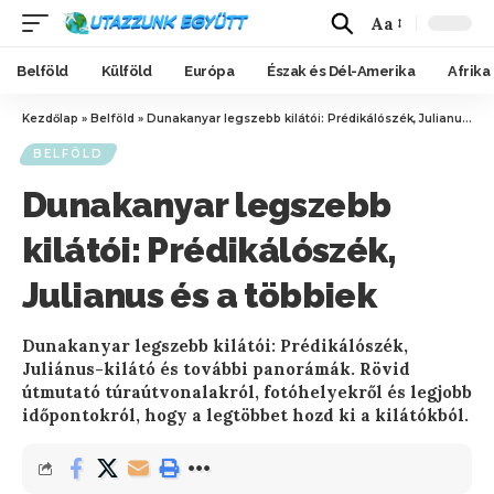
Aa
Belföld
Külföld
Európa
Észak és Dél-Amerika
Afrika
Kezdőlap
»
Belföld
»
Dunakanyar legszebb kilátói: Prédikálószék, Julianus és a többiek
BELFÖLD
Dunakanyar legszebb
kilátói: Prédikálószék,
Julianus és a többiek
Dunakanyar legszebb kilátói: Prédikálószék,
Juliánus-kilátó és további panorámák. Rövid
útmutató túraútvonalakról, fotóhelyekről és legjobb
időpontokról, hogy a legtöbbet hozd ki a kilátókból.