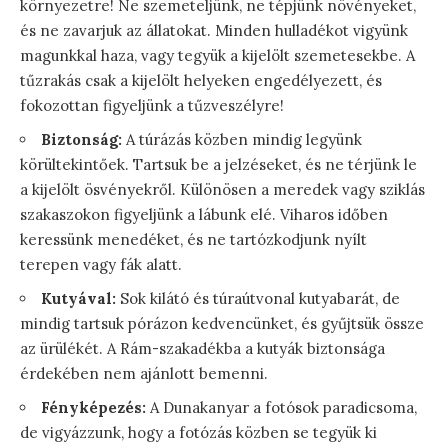
környezetre! Ne szemeteljünk, ne tépjünk növényeket,
és ne zavarjuk az állatokat. Minden hulladékot vigyünk
magunkkal haza, vagy tegyük a kijelölt szemetesekbe. A
tűzrakás csak a kijelölt helyeken engedélyezett, és
fokozottan figyeljünk a tűzveszélyre!
Biztonság:
A túrázás közben mindig legyünk
körültekintőek. Tartsuk be a jelzéseket, és ne térjünk le
a kijelölt ösvényekről. Különösen a meredek vagy sziklás
szakaszokon figyeljünk a lábunk elé. Viharos időben
keressünk menedéket, és ne tartózkodjunk nyílt
terepen vagy fák alatt.
Kutyával:
Sok kilátó és túraútvonal kutyabarát, de
mindig tartsuk pórázon kedvencünket, és gyűjtsük össze
az ürülékét. A Rám-szakadékba a kutyák biztonsága
érdekében nem ajánlott bemenni.
Fényképezés:
A Dunakanyar a fotósok paradicsoma,
de vigyázzunk, hogy a fotózás közben se tegyük ki