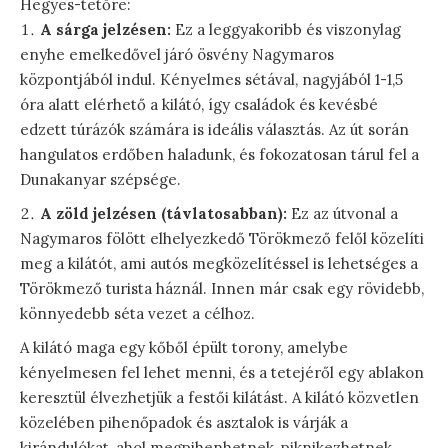
Hegyes-tetőre:
A sárga jelzésen:
Ez a leggyakoribb és viszonylag
enyhe emelkedővel járó ösvény Nagymaros
központjából indul. Kényelmes sétával, nagyjából 1-1,5
óra alatt elérhető a kilátó, így családok és kevésbé
edzett túrázók számára is ideális választás. Az út során
hangulatos erdőben haladunk, és fokozatosan tárul fel a
Dunakanyar szépsége.
A zöld jelzésen (távlatosabban):
Ez az útvonal a
Nagymaros fölött elhelyezkedő Törökmező felől közelíti
meg a kilátót, ami autós megközelítéssel is lehetséges a
Törökmező turista háznál. Innen már csak egy rövidebb,
könnyedebb séta vezet a célhoz.
A kilátó maga egy kőből épült torony, amelybe
kényelmesen fel lehet menni, és a tetejéről egy ablakon
keresztül élvezhetjük a festői kilátást. A kilátó közvetlen
közelében pihenőpadok és asztalok is várják a
kirándulókat, ahol megpihenhetnek, piknikezhetnek.