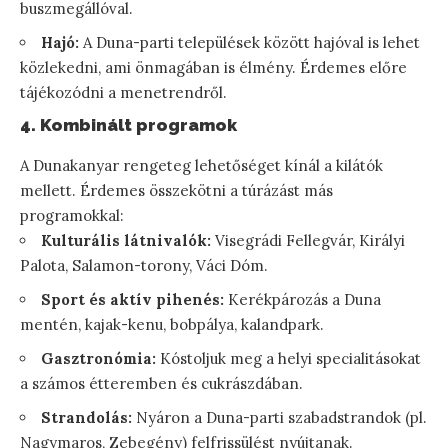
buszmegállóval.
Hajó:
A Duna-parti települések között hajóval is lehet
közlekedni, ami önmagában is élmény. Érdemes előre
tájékozódni a menetrendről.
4. Kombinált programok
A Dunakanyar rengeteg lehetőséget kínál a kilátók
mellett. Érdemes összekötni a túrázást más
programokkal:
Kulturális látnivalók:
Visegrádi Fellegvár, Királyi
Palota, Salamon-torony, Váci Dóm.
Sport és aktív pihenés:
Kerékpározás a Duna
mentén, kajak-kenu, bobpálya, kalandpark.
Gasztronómia:
Kóstoljuk meg a helyi specialitásokat
a számos étteremben és cukrászdában.
Strandolás:
Nyáron a Duna-parti szabadstrandok (pl.
Nagymaros, Zebegény) felfrissülést nyújtanak.