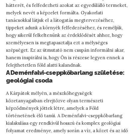
hátterét, és felfedezheti azokat az egyedülálló termeket,
melyek nevét a képzelet formálta. Gyakorlati
tanácsokkal látjuk el a látogatás megtervezéséhez,
tippeket adunk a környék felfedezéséhez, és reméljük,
hogy sikerül felkeltenünk az érdeklődését ahhoz, hogy
személyesen is megtapasztalja ezt a mélységes
szépséget. Ez az útmutató nem csupán informálni akar,
hanem inspirálni is, hogy Ön is részese legyen ennek a
felejthetetlen föld alatti kalandnak.
A Deménfalvi-cseppkőbarlang születése:
geológiai csoda
A Kárpátok mélyén, a mészkőhegységek
kőzetanyagaiban elrejtőzve olyan természeti
képződmények jöttek létre, amelyek a Föld
történetének élő tanúi. A Deménfalvi-cseppkőbarlang
kialakulása egy rendkívül hosszú és komplex geológiai
folyamat eredménye, amely során a víz, a kőzet és az idő