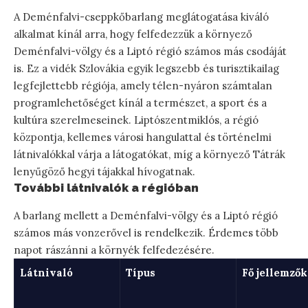
A Deménfalvi-cseppkőbarlang meglátogatása kiváló
alkalmat kínál arra, hogy felfedezzük a környező
Deménfalvi-völgy és a Liptó régió számos más csodáját
is. Ez a vidék Szlovákia egyik legszebb és turisztikailag
legfejlettebb régiója, amely télen-nyáron számtalan
programlehetőséget kínál a természet, a sport és a
kultúra szerelmeseinek. Liptószentmiklós, a régió
központja, kellemes városi hangulattal és történelmi
látnivalókkal várja a látogatókat, míg a környező Tátrák
lenyűgöző hegyi tájakkal hívogatnak.
További látnivalók a régióban
A barlang mellett a Deménfalvi-völgy és a Liptó régió
számos más vonzerővel is rendelkezik. Érdemes több
napot rászánni a környék felfedezésére.
Látnivaló
Típus
Fő jellemzők