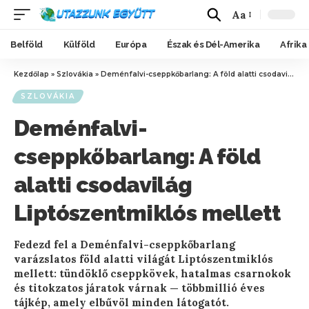
Aa
Belföld
Külföld
Európa
Észak és Dél-Amerika
Afrika
Kezdőlap
»
Szlovákia
»
Deménfalvi-cseppkőbarlang: A föld alatti csodavilág Liptószentmiklós mellett
SZLOVÁKIA
Deménfalvi-
cseppkőbarlang: A föld
alatti csodavilág
Liptószentmiklós mellett
Fedezd fel a Deménfalvi-cseppkőbarlang
varázslatos föld alatti világát Liptószentmiklós
mellett: tündöklő cseppkövek, hatalmas csarnokok
és titokzatos járatok várnak — többmillió éves
tájkép, amely elbűvöl minden látogatót.