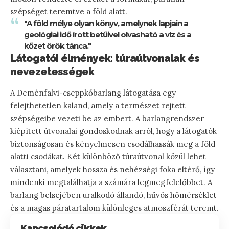
szépséget teremtve a föld alatt.
"A föld mélye olyan könyv, amelynek lapjain a
geológiai idő írott betűivel olvasható a víz és a
kőzet örök tánca."
Látogatói élmények: túraútvonalak és
nevezetességek
A Deménfalvi-cseppkőbarlang látogatása egy
felejthetetlen kaland, amely a természet rejtett
szépségeibe vezeti be az embert. A barlangrendszer
kiépített útvonalai gondoskodnak arról, hogy a látogatók
biztonságosan és kényelmesen csodálhassák meg a föld
alatti csodákat. Két különböző túraútvonal közül lehet
választani, amelyek hossza és nehézségi foka eltérő, így
mindenki megtalálhatja a számára legmegfelelőbbet. A
barlang belsejében uralkodó állandó, hűvös hőmérséklet
és a magas páratartalom különleges atmoszférát teremt.
Kapcsolódó cikkek