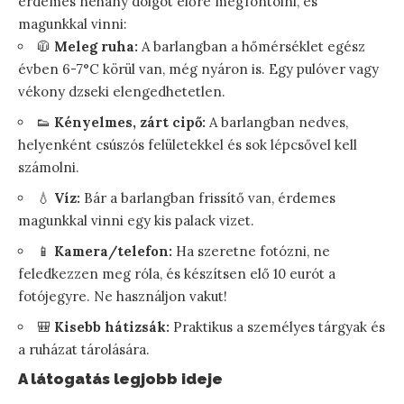
érdemes néhány dolgot előre megfontolni, és
magunkkal vinni:
🧥
Meleg ruha:
A barlangban a hőmérséklet egész
évben 6-7°C körül van, még nyáron is. Egy pulóver vagy
vékony dzseki elengedhetetlen.
👟
Kényelmes, zárt cipő:
A barlangban nedves,
helyenként csúszós felületekkel és sok lépcsővel kell
számolni.
💧
Víz:
Bár a barlangban frissítő van, érdemes
magunkkal vinni egy kis palack vizet.
📱
Kamera/telefon:
Ha szeretne fotózni, ne
feledkezzen meg róla, és készítsen elő 10 eurót a
fotójegyre. Ne használjon vakut!
🎒
Kisebb hátizsák:
Praktikus a személyes tárgyak és
a ruházat tárolására.
A látogatás legjobb ideje