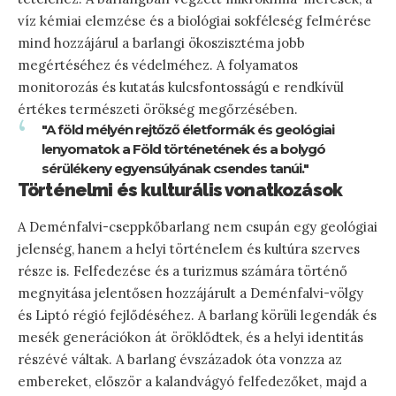
víz kémiai elemzése és a biológiai sokféleség felmérése
mind hozzájárul a barlangi ökoszisztéma jobb
megértéséhez és védelméhez. A folyamatos
monitorozás és kutatás kulcsfontosságú e rendkívül
értékes természeti örökség megőrzésében.
"A föld mélyén rejtőző életformák és geológiai
lenyomatok a Föld történetének és a bolygó
sérülékeny egyensúlyának csendes tanúi."
Történelmi és kulturális vonatkozások
A Deménfalvi-cseppkőbarlang nem csupán egy geológiai
jelenség, hanem a helyi történelem és kultúra szerves
része is. Felfedezése és a turizmus számára történő
megnyitása jelentősen hozzájárult a Deménfalvi-völgy
és Liptó régió fejlődéséhez. A barlang körüli legendák és
mesék generációkon át öröklődtek, és a helyi identitás
részévé váltak. A barlang évszázadok óta vonzza az
embereket, először a kalandvágyó felfedezőket, majd a