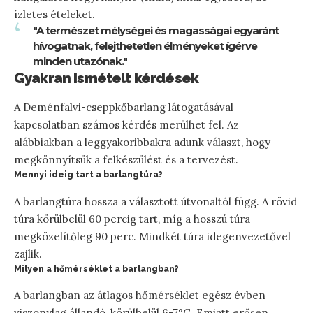
ízletes ételeket.
"A természet mélységei és magasságai egyaránt
hívogatnak, felejthetetlen élményeket ígérve
minden utazónak."
Gyakran ismételt kérdések
A Deménfalvi-cseppkőbarlang látogatásával
kapcsolatban számos kérdés merülhet fel. Az
alábbiakban a leggyakoribbakra adunk választ, hogy
megkönnyítsük a felkészülést és a tervezést.
Mennyi ideig tart a barlangtúra?
A barlangtúra hossza a választott útvonaltól függ. A rövid
túra körülbelül 60 percig tart, míg a hosszú túra
megközelítőleg 90 perc. Mindkét túra idegenvezetővel
zajlik.
Milyen a hőmérséklet a barlangban?
A barlangban az átlagos hőmérséklet egész évben
viszonylag állandó, körülbelül 6-7°C. Emiatt erősen