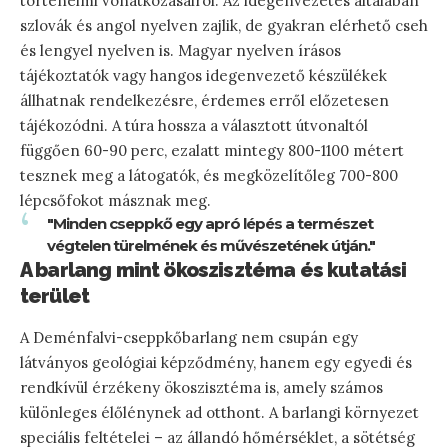
történelmi vonatkozásairól. Az idegenvezetés általában
szlovák és angol nyelven zajlik, de gyakran elérhető cseh
és lengyel nyelven is. Magyar nyelven írásos
tájékoztatók vagy hangos idegenvezető készülékek
állhatnak rendelkezésre, érdemes erről előzetesen
tájékozódni. A túra hossza a választott útvonaltól
függően 60-90 perc, ezalatt mintegy 800-1100 métert
tesznek meg a látogatók, és megközelítőleg 700-800
lépcsőfokot másznak meg.
"Minden cseppkő egy apró lépés a természet
végtelen türelmének és művészetének útján."
A barlang mint ökoszisztéma és kutatási
terület
A Deménfalvi-cseppkőbarlang nem csupán egy
látványos geológiai képződmény, hanem egy egyedi és
rendkívül érzékeny ökoszisztéma is, amely számos
különleges élőlénynek ad otthont. A barlangi környezet
speciális feltételei – az állandó hőmérséklet, a sötétség