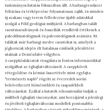
tudományos kutatás fókuszában állt. A barlangrendszer
feltárása és térképezése folyamatosan zajlik, és minden
új szakasz vagy terem felfedezése újabb adatokkal
szolgál a Föld geológiai múltjáról. A barlangban talált
csontmaradványok és fosszíliák rendkívül értékesek a
paleoklimatológusok és paleontológusok számára. Itt
találtak már barlangi medve csontokat is, amelyek a
jégkorszak idején élt hatalmas emlősök jelenlétére
utalnak a Deménfalvi-völgyben.
A cseppkőalakzatok vizsgálata is fontos információkkal
szolgálhat az éghajlatváltozásról. A cseppkövek
rétegződése és kémiai összetétele mint egyfajta
"természeti napló" rögzíti az évezredek során
bekövetkezett hőmérsékleti és csapadékbeli
változásokat. Ezáltal a kutatók rekonstruálni tudják a
múltbeli éghajlati viszonyokat, ami hozzájárul a jelenlegi
és jövőbeli éghajlatváltozási modellek pontosabbá
tételéhez. A barlangban végzett mikroklíma-mérések, a