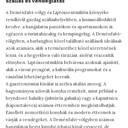
Szállás és vendéglátás
A Deménfalvi-völgy és Liptószentmiklós környéke
rendkívül gazdag szálláshelyekben, a luxusszállodáktól
kezdve, a hangulatos panziókon és apartmanokon át,
egészen a turistaházakig és kempingekig. A Deménfalvi-
völgyben, a barlanghoz közel található szállások ideálisak
azok számára, akik a természethez közel szeretnének
lenni, és a hegyekben való túrázást, síelést részesítik
előnyben. Liptószentmiklós belvárosa azoknak ajánlott,
akik a városi pezsgést, a kulturális programokat és a
vásárlási lehetőségeket keresik.
A gasztronómiai kínálat is széles skálán mozog. A
hagyományos szlovák konyha remekeit, mint például a
bryndzové halušky (juhtúrós galuska) vagy a kapustnica
(káposztaleves) számos étteremben megkóstolhatjuk.
Emellett nemzetközi konyhák és modern éttermek is
várják a vendégeket. A Deménfalvi-völgyben számos
hangulatos hegyi kunyhó (chata) kínál egyszerű, de