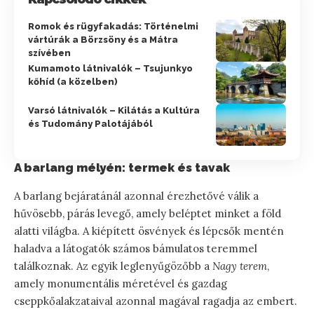
Romok és rügyfakadás: Történelmi
vártúrák a Börzsöny és a Mátra
szívében
Kumamoto látnivalók – Tsujunkyo
kőhíd (a közelben)
Varsó látnivalók – Kilátás a Kultúra
és Tudomány Palotájából
A barlang mélyén: termek és tavak
A barlang bejáratánál azonnal érezhetővé válik a
hűvösebb, párás levegő, amely beléptet minket a föld
alatti világba. A kiépített ösvények és lépcsők mentén
haladva a látogatók számos bámulatos teremmel
találkoznak. Az egyik leglenyűgözőbb a
Nagy terem
,
amely monumentális méretével és gazdag
cseppkőalakzataival azonnal magával ragadja az embert.