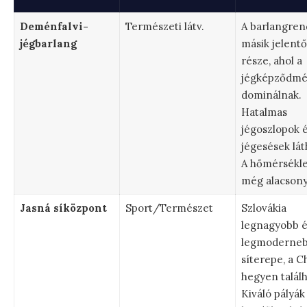
Deménfalvi-
Természeti látv.
A barlangren
jégbarlang
másik jelentő
része, ahol a
jégképződm
dominálnak.
Hatalmas
jégoszlopok 
jégesések lát
A hőmérséklet
még alacsony
Jasná síközpont
Sport/Természet
Szlovákia
legnagyobb é
legmoderne
síterepe, a 
hegyen találh
Kiváló pályák