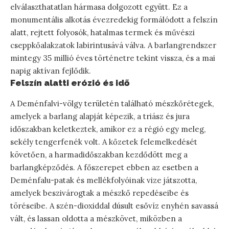
elválaszthatatlan hármasa dolgozott együtt. Ez a
monumentális alkotás évezredekig formálódott a felszín
alatt, rejtett folyosók, hatalmas termek és művészi
cseppkőalakzatok labirintusává válva. A barlangrendszer
mintegy 35 millió éves történetre tekint vissza, és a mai
napig aktívan fejlődik.
Felszín alatti erózió és idő
A Deménfalvi-völgy területén található mészkőrétegek,
amelyek a barlang alapját képezik, a triász és jura
időszakban keletkeztek, amikor ez a régió egy meleg,
sekély tengerfenék volt. A kőzetek felemelkedését
követően, a harmadidőszakban kezdődött meg a
barlangképződés. A főszerepet ebben az esetben a
Deménfalu-patak és mellékfolyóinak vize játszotta,
amelyek beszivárogtak a mészkő repedéseibe és
töréseibe. A szén-dioxiddal dúsult esővíz enyhén savassá
vált, és lassan oldotta a mészkövet, miközben a