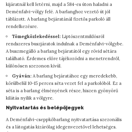
kijáratnál kell letérni, majd a 584-es úton haladni a
Deménfalvi-völgy felé. A barlanghoz vezető út jól
táblázott. A barlang bejáratánál fizetős parkoló áll
rendelkezésre.
Tömegközlekedéssel:
Liptószentmiklósról
rendszeres buszjáratok indulnak a Deménfalvi-völgybe.
A buszmegálló a barlang bejáratától egy rövid sétára
található. Érdemes előre tájékozódni a menetrendről,
különösen szezonon kívül.
Gyáván:
A barlang bejáratához egy meredekebb,
körülbelül 10-15 perces séta vezet fel a parkolóból. Ez a
séta is a barlang élményének része, hiszen gyönyörű
kilátás nyílik a völgyre.
Nyitvatartás és belépőjegyek
A Deménfalvi-cseppkőbarlang nyitvatartása szezonális
és a látogatás kizárólag idegenvezetővel lehetséges.