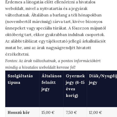
Érdemes a látogatás előtt ellenőrizni a hivatalos
weboldalt, mivel a nyitvatartás és a jegyárak
változhatnak. Általában a barlang a téli hónapokban
(novembertől márciusig) zárva tart, kivéve bizonyos
ünnepeket vagy speciális túrákat. A főszezon májustól
októberig tart, ekkor gyakrabban indulnak csoportok.
Az alábbi táblázat egy tájékoztató jellegű árkalkulációt
mutat be, ami az árak nagyságrendjét hivatott
érzékeltetni.
Fontos: Az árak változhatnak, a pontos információkért
mindig a hivatalos weboldalt keresse fel!
Szolgáltatás
Általános
Gyermek
Diák/Nyugdíj
típusa
felnőtt
jegy (6-15
jegy
jegy
éves
korig)
Hosszú kör
15,00 €
7,50 €
12,00 €