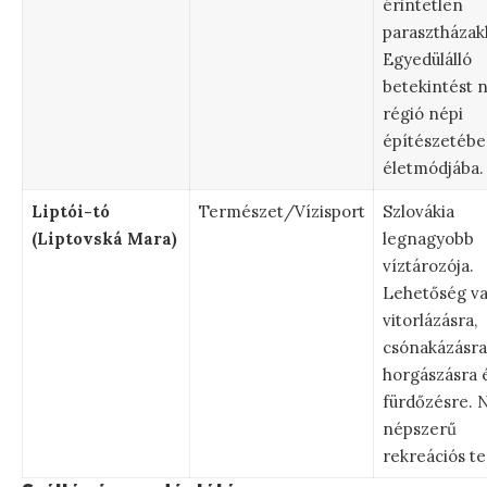
érintetlen
parasztházakk
Egyedülálló
betekintést n
régió népi
építészetébe
életmódjába.
Liptói-tó
Természet/Vízisport
Szlovákia
(Liptovská Mara)
legnagyobb
víztározója.
Lehetőség v
vitorlázásra,
csónakázásra
horgászásra 
fürdőzésre. 
népszerű
rekreációs te