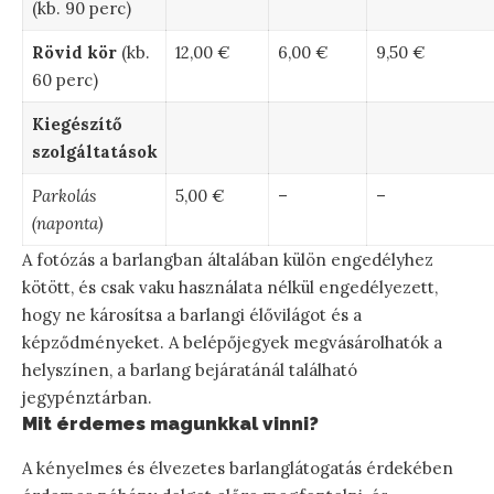
(kb. 90 perc)
Rövid kör
(kb.
12,00 €
6,00 €
9,50 €
60 perc)
Kiegészítő
szolgáltatások
Parkolás
5,00 €
–
–
(naponta)
A fotózás a barlangban általában külön engedélyhez
kötött, és csak vaku használata nélkül engedélyezett,
hogy ne károsítsa a barlangi élővilágot és a
képződményeket. A belépőjegyek megvásárolhatók a
helyszínen, a barlang bejáratánál található
jegypénztárban.
Mit érdemes magunkkal vinni?
A kényelmes és élvezetes barlanglátogatás érdekében