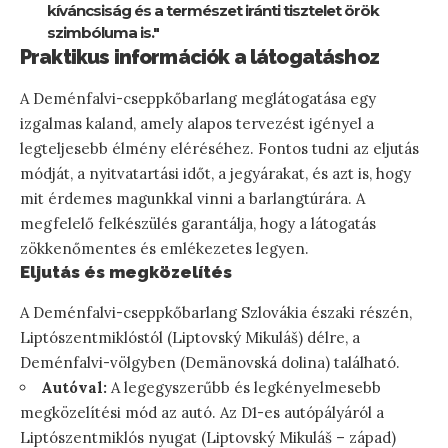
kíváncsiság és a természet iránti tisztelet örök
szimbóluma is."
Praktikus információk a látogatáshoz
A Deménfalvi-cseppkőbarlang meglátogatása egy
izgalmas kaland, amely alapos tervezést igényel a
legteljesebb élmény eléréséhez. Fontos tudni az eljutás
módját, a nyitvatartási időt, a jegyárakat, és azt is, hogy
mit érdemes magunkkal vinni a barlangtúrára. A
megfelelő felkészülés garantálja, hogy a látogatás
zökkenőmentes és emlékezetes legyen.
Eljutás és megközelítés
A Deménfalvi-cseppkőbarlang Szlovákia északi részén,
Liptószentmiklóstól (Liptovský Mikuláš) délre, a
Deménfalvi-völgyben (Demänovská dolina) található.
Autóval:
A legegyszerűbb és legkényelmesebb
megközelítési mód az autó. Az D1-es autópályáról a
Liptószentmiklós nyugat (Liptovský Mikuláš – západ)