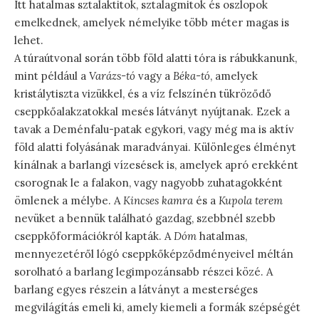
Itt hatalmas sztalaktitok, sztalagmitok és oszlopok
emelkednek, amelyek némelyike több méter magas is
lehet.
A túraútvonal során több föld alatti tóra is rábukkanunk,
mint például a
Varázs-tó
vagy a
Béka-tó
, amelyek
kristálytiszta vizükkel, és a víz felszínén tükröződő
cseppkőalakzatokkal mesés látványt nyújtanak. Ezek a
tavak a Deménfalu-patak egykori, vagy még ma is aktív
föld alatti folyásának maradványai. Különleges élményt
kínálnak a barlangi vízesések is, amelyek apró erekként
csorognak le a falakon, vagy nagyobb zuhatagokként
ömlenek a mélybe. A
Kincses kamra
és a
Kupola terem
nevüket a bennük található gazdag, szebbnél szebb
cseppkőformációkról kapták. A
Dóm
hatalmas,
mennyezetéről lógó cseppkőképződményeivel méltán
sorolható a barlang legimpozánsabb részei közé. A
barlang egyes részein a látványt a mesterséges
megvilágítás emeli ki, amely kiemeli a formák szépségét