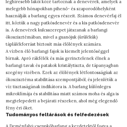
leghíresebb lakói közé tartoznak a denevérek, amelyek a
melegebb hónapokban pihenő- és szaporodóhelyként
használják a barlang egyes részeit. Számos denevérfaj él
itt, köztük a nagy patkósdenevér és a kis patkósdenevér
is. A denevérek kulcsszerepet játszanak a barlangi
ökoszisztémában, mivel a guanójuk (ürülékük)
táplálékforrást biztosít más élőlények számára.
A vízben élő barlangi fajok is kiemelt jelentőséggel
bírnak. Apró rákfélék és más gerinctelenek élnek a
barlangi tavak és patakok kristálytiszta, de tápanyagban
szegény vizében. Ezek az élőlények létfontosságúak az
ökoszisztéma stabilitása szempontjából, és jelenlétük a
víz tisztaságának indikátora is. A barlang különleges
mikroklímája és stabilitása miatt számos moha és alga is
megtelepedett a bejárati részeken, ahol még elegendő
fény éri őket.
Tudományos feltárások és felfedezések
A Deménfalvi-cseppkőbarlang a kezdetektől fogva a