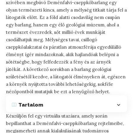
szívében megbúvó Deménfalvi-cseppkőbarlang egy
olyan természeti kincs, amely a mélység titkait tárja fel a
látogatók előtt. Ez a föld alatti csodavilág nem csupán
egy barlang, hanem egy élő geológiai múzeum, ahol a
természet évezredek, sőt millió évek munkáját
csodálhatjuk meg. Mélységes tavai, csillogó
cseppkőalakzatai és páratlan atmoszférája egyedülálló
élményt ígér mindazoknak, akik hajlandóak belépni a
sötétségbe, hogy felfedezzék a fény és az árnyék
játékát. A következő sorokban a barlang geológiai
születésétől kezdve, a látogatói élményeken át, egészen
a környék nyújtotta további lehetőségekig, sokféle
nézőpontból mutatjuk be ezt a lenyűgöző helyet.
Tartalom
Készüljön fel egy virtuális utazásra, amely során
bepillanthat a Deménfalvi-cseppkőbarlang rejtelmeibe,
megismerheti annak kialakulásának tudományos