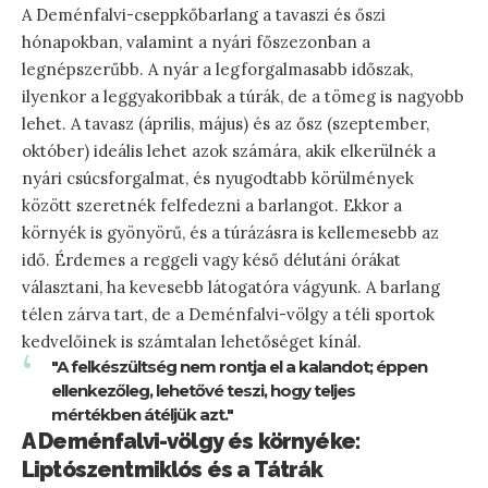
A Deménfalvi-cseppkőbarlang a tavaszi és őszi
hónapokban, valamint a nyári főszezonban a
legnépszerűbb. A nyár a legforgalmasabb időszak,
ilyenkor a leggyakoribbak a túrák, de a tömeg is nagyobb
lehet. A tavasz (április, május) és az ősz (szeptember,
október) ideális lehet azok számára, akik elkerülnék a
nyári csúcsforgalmat, és nyugodtabb körülmények
között szeretnék felfedezni a barlangot. Ekkor a
környék is gyönyörű, és a túrázásra is kellemesebb az
idő. Érdemes a reggeli vagy késő délutáni órákat
választani, ha kevesebb látogatóra vágyunk. A barlang
télen zárva tart, de a Deménfalvi-völgy a téli sportok
kedvelőinek is számtalan lehetőséget kínál.
"A felkészültség nem rontja el a kalandot; éppen
ellenkezőleg, lehetővé teszi, hogy teljes
mértékben átéljük azt."
A Deménfalvi-völgy és környéke:
Liptószentmiklós és a Tátrák