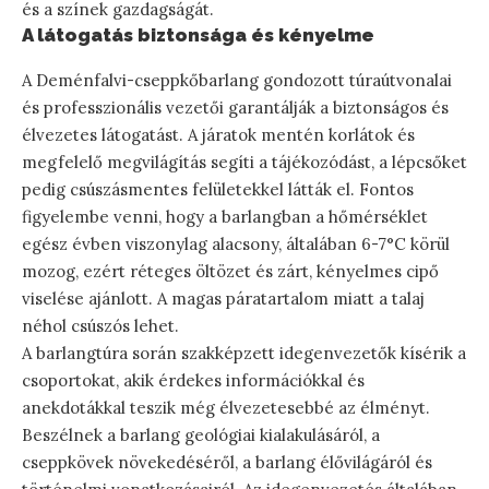
és a színek gazdagságát.
A látogatás biztonsága és kényelme
A Deménfalvi-cseppkőbarlang gondozott túraútvonalai
és professzionális vezetői garantálják a biztonságos és
élvezetes látogatást. A járatok mentén korlátok és
megfelelő megvilágítás segíti a tájékozódást, a lépcsőket
pedig csúszásmentes felületekkel látták el. Fontos
figyelembe venni, hogy a barlangban a hőmérséklet
egész évben viszonylag alacsony, általában 6-7°C körül
mozog, ezért réteges öltözet és zárt, kényelmes cipő
viselése ajánlott. A magas páratartalom miatt a talaj
néhol csúszós lehet.
A barlangtúra során szakképzett idegenvezetők kísérik a
csoportokat, akik érdekes információkkal és
anekdotákkal teszik még élvezetesebbé az élményt.
Beszélnek a barlang geológiai kialakulásáról, a
cseppkövek növekedéséről, a barlang élővilágáról és