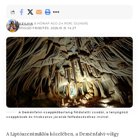
SZILVIA
6 HÓNAP AGO
24 PERC OLVASÁS
UTOLSÓ FRISSÍTÉS: 2026.01.31. 14:27
A Deménfalvi-cseppkőbarlang földalatti csodái, a lenyűgöző
cseppkövek és titokzatos járatok felfedezéséhez invitál.
A Liptószentmiklós közelében, a Deménfalvi-völgy