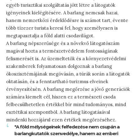
egyéb turisztikai szolgáltatás jött létre a látogatók
igényeinek kielégítésére. A barlang nemcsak hazai,
hanem nemzetközi érdeklődésre is számot tart, évente
több tízezer turista keresi fel, hogy személyesen is
megtapasztalja a föld alatti csodavilágot.
A barlang népszerűsége és a növekvő látogatószám
magával hozta a természetvédelem fontosságának
felismerését is. Az üzemeltetők és a környezetvédelmi
szakemberek folyamatosan dolgoznak a barlang
ökoszisztémájának megóvásán, a túrák során a látogatók
oktatásán, és a fenntartható turizmus elveinek
érvényesítésén. A barlang megőrzése a jövő generációk
számára kiemelt cél, hiszen ez a természeti csoda
felbecsülhetetlen értékkel bír mind tudományos, mind
esztétikai szempontból. A barlang látogatásával
mindenki hozzájárul ezen értékek megőrzéséhez.
"A föld mélységeinek felfedezése nem csupán a
barlangkutatók szenvedélye, hanem az emberi