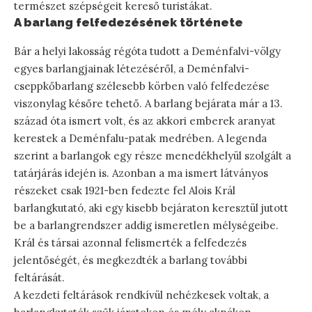
természet szépségeit kereső turistákat.
A barlang felfedezésének története
Bár a helyi lakosság régóta tudott a Deménfalvi-völgy
egyes barlangjainak létezéséről, a Deménfalvi-
cseppkőbarlang szélesebb körben való felfedezése
viszonylag későre tehető. A barlang bejárata már a 13.
század óta ismert volt, és az akkori emberek aranyat
kerestek a Deménfalu-patak medrében. A legenda
szerint a barlangok egy része menedékhelyül szolgált a
tatárjárás idején is. Azonban a ma ismert látványos
részeket csak 1921-ben fedezte fel Alois Král
barlangkutató, aki egy kisebb bejáraton keresztül jutott
be a barlangrendszer addig ismeretlen mélységeibe.
Král és társai azonnal felismerték a felfedezés
jelentőségét, és megkezdték a barlang további
feltárását.
A kezdeti feltárások rendkívül nehézkesek voltak, a