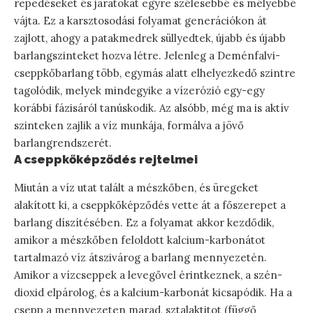
repedéseket és járatokat egyre szélesebbé és mélyebbé
vájta. Ez a karsztosodási folyamat generációkon át
zajlott, ahogy a patakmedrek süllyedtek, újabb és újabb
barlangszinteket hozva létre. Jelenleg a Deménfalvi-
cseppkőbarlang több, egymás alatt elhelyezkedő szintre
tagolódik, melyek mindegyike a vízerózió egy-egy
korábbi fázisáról tanúskodik. Az alsóbb, még ma is aktív
szinteken zajlik a víz munkája, formálva a jövő
barlangrendszerét.
A cseppkőképződés rejtelmei
Miután a víz utat talált a mészkőben, és üregeket
alakított ki, a cseppkőképződés vette át a főszerepet a
barlang díszítésében. Ez a folyamat akkor kezdődik,
amikor a mészkőben feloldott kalcium-karbonátot
tartalmazó víz átszivárog a barlang mennyezetén.
Amikor a vízcseppek a levegővel érintkeznek, a szén-
dioxid elpárolog, és a kalcium-karbonát kicsapódik. Ha a
csepp a mennyezeten marad, sztalaktitot (függő