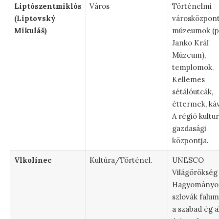
Liptószentmiklós
Város
Történelmi
(Liptovský
városközpont
Mikuláš)
múzeumok (pl
Janko Kráľ
Múzeum),
templomok.
Kellemes
sétálóutcák,
éttermek, ká
A régió kultur
gazdasági
központja.
Vlkolínec
Kultúra/Történel.
UNESCO
Világörökség 
Hagyományo
szlovák falu
a szabad ég al