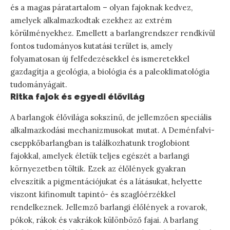
és a magas páratartalom – olyan fajoknak kedvez,
amelyek alkalmazkodtak ezekhez az extrém
körülményekhez. Emellett a barlangrendszer rendkívül
fontos tudományos kutatási terület is, amely
folyamatosan új felfedezésekkel és ismeretekkel
gazdagítja a geológia, a biológia és a paleoklimatológia
tudományágait.
Ritka fajok és egyedi élővilág
A barlangok élővilága sokszínű, de jellemzően speciális
alkalmazkodási mechanizmusokat mutat. A Deménfalvi-
cseppkőbarlangban is találkozhatunk troglobiont
fajokkal, amelyek életük teljes egészét a barlangi
környezetben töltik. Ezek az élőlények gyakran
elveszítik a pigmentációjukat és a látásukat, helyette
viszont kifinomult tapintó- és szaglóérzékkel
rendelkeznek. Jellemző barlangi élőlények a rovarok,
pókok, rákok és vakrákok különböző fajai. A barlang