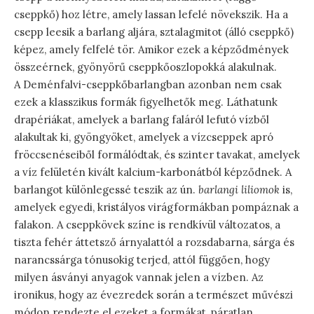
cseppkő) hoz létre, amely lassan lefelé növekszik. Ha a
csepp leesik a barlang aljára, sztalagmitot (álló cseppkő)
képez, amely felfelé tör. Amikor ezek a képződmények
összeérnek, gyönyörű cseppkőoszlopokká alakulnak.
A Deménfalvi-cseppkőbarlangban azonban nem csak
ezek a klasszikus formák figyelhetők meg. Láthatunk
drapériákat, amelyek a barlang faláról lefutó vízből
alakultak ki, gyöngyöket, amelyek a vízcseppek apró
fröccsenéseiből formálódtak, és szinter tavakat, amelyek
a víz felületén kivált kalcium-karbonátból képződnek. A
barlangot különlegessé teszik az ún.
barlangi liliomok
is,
amelyek egyedi, kristályos virágformákban pompáznak a
falakon. A cseppkövek színe is rendkívül változatos, a
tiszta fehér áttetsző árnyalattól a rozsdabarna, sárga és
narancssárga tónusokig terjed, attól függően, hogy
milyen ásványi anyagok vannak jelen a vízben. Az
ironikus, hogy az évezredek során a természet művészi
módon rendezte el ezeket a formákat, páratlan