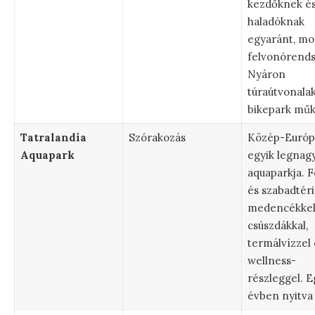
kezdőknek é
haladóknak
egyaránt, m
felvonórends
Nyáron
túraútvonalak
bikepark műk
Tatralandia
Szórakozás
Közép-Európ
Aquapark
egyik legnag
aquaparkja. F
és szabadtéri
medencékkel
csúszdákkal,
termálvízzel 
wellness-
részleggel. E
évben nyitva 