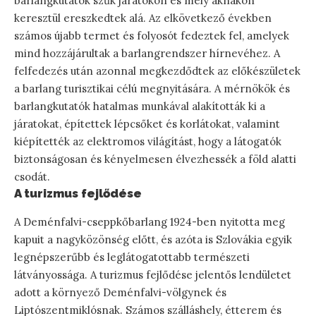
barlangkutatók szűk járatokon és mély aknákon
keresztül ereszkedtek alá. Az elkövetkező években
számos újabb termet és folyosót fedeztek fel, amelyek
mind hozzájárultak a barlangrendszer hírnevéhez. A
felfedezés után azonnal megkezdődtek az előkészületek
a barlang turisztikai célú megnyitására. A mérnökök és
barlangkutatók hatalmas munkával alakították ki a
járatokat, építettek lépcsőket és korlátokat, valamint
kiépítették az elektromos világítást, hogy a látogatók
biztonságosan és kényelmesen élvezhessék a föld alatti
csodát.
A turizmus fejlődése
A Deménfalvi-cseppkőbarlang 1924-ben nyitotta meg
kapuit a nagyközönség előtt, és azóta is Szlovákia egyik
legnépszerűbb és leglátogatottabb természeti
látványossága. A turizmus fejlődése jelentős lendületet
adott a környező Deménfalvi-völgynek és
Liptószentmiklósnak. Számos szálláshely, étterem és