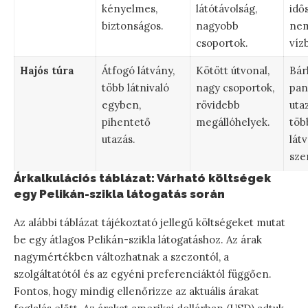
kényelmes,
látótávolság,
idő
biztonságos.
nagyobb
nem
csoportok.
víz
Hajós túra
Átfogó látvány,
Kötött útvonal,
Bár
több látnivaló
nagy csoportok,
pan
egyben,
rövidebb
uta
pihentető
megállóhelyek.
töb
utazás.
lát
sze
Árkalkulációs táblázat: Várható költségek
egy Pelikán-szikla látogatás során
Az alábbi táblázat tájékoztató jellegű költségeket mutat
be egy átlagos Pelikán-szikla látogatáshoz. Az árak
nagymértékben változhatnak a szezontól, a
szolgáltatótól és az egyéni preferenciáktól függően.
Fontos, hogy mindig ellenőrizze az aktuális árakat