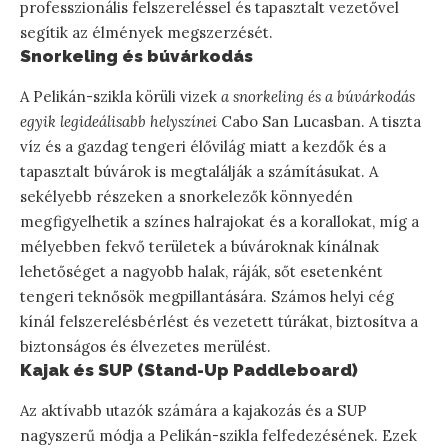
professzionális felszereléssel és tapasztalt vezetővel
segítik az élmények megszerzését.
Snorkeling és búvárkodás
A Pelikán-szikla körüli vizek
a snorkeling és a búvárkodás
egyik legideálisabb helyszínei
Cabo San Lucasban. A tiszta
víz és a gazdag tengeri élővilág miatt a kezdők és a
tapasztalt búvárok is megtalálják a számításukat. A
sekélyebb részeken a snorkelezők könnyedén
megfigyelhetik a színes halrajokat és a korallokat, míg a
mélyebben fekvő területek a búvároknak kínálnak
lehetőséget a nagyobb halak, ráják, sőt esetenként
tengeri teknősök megpillantására. Számos helyi cég
kínál felszerelésbérlést és vezetett túrákat, biztosítva a
biztonságos és élvezetes merülést.
Kajak és SUP (Stand-Up Paddleboard)
Az aktívabb utazók számára a kajakozás és a SUP
nagyszerű módja a Pelikán-szikla felfedezésének. Ezek