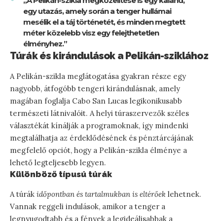
„A Pelikán-szikla megközelítése is egy kaland,
egy utazás, amely során a tenger hullámai
mesélik el a táj történetét, és minden megtett
méter közelebb visz egy felejthetetlen
élményhez.”
Túrák és kirándulások a Pelikán-sziklához
A Pelikán-szikla meglátogatása gyakran része egy
nagyobb, átfogóbb tengeri kirándulásnak, amely
magában foglalja Cabo San Lucas legikonikusabb
természeti látnivalóit. A helyi túraszervezők széles
választékát kínálják a programoknak, így mindenki
megtalálhatja az érdeklődésének és pénztárcájának
megfelelő opciót, hogy a Pelikán-szikla élménye a
lehető legteljesebb legyen.
Különböző típusú túrák
A túrák
időpontban és tartalmukban is eltérőek
lehetnek.
Vannak reggeli indulások, amikor a tenger a
legnyugodtabb és a fények a legideálisabbak a