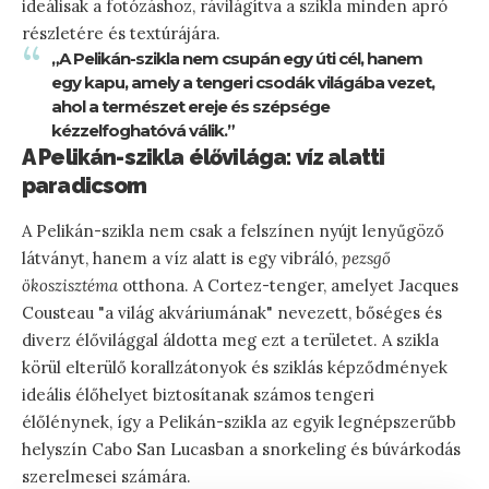
ideálisak a fotózáshoz, rávilágítva a szikla minden apró
részletére és textúrájára.
„A Pelikán-szikla nem csupán egy úti cél, hanem
egy kapu, amely a tengeri csodák világába vezet,
ahol a természet ereje és szépsége
kézzelfoghatóvá válik.”
A Pelikán-szikla élővilága: víz alatti
paradicsom
A Pelikán-szikla nem csak a felszínen nyújt lenyűgöző
látványt, hanem a víz alatt is egy vibráló,
pezsgő
ökoszisztéma
otthona. A Cortez-tenger, amelyet Jacques
Cousteau "a világ akváriumának" nevezett, bőséges és
diverz élővilággal áldotta meg ezt a területet. A szikla
körül elterülő korallzátonyok és sziklás képződmények
ideális élőhelyet biztosítanak számos tengeri
élőlénynek, így a Pelikán-szikla az egyik legnépszerűbb
helyszín Cabo San Lucasban a snorkeling és búvárkodás
szerelmesei számára.