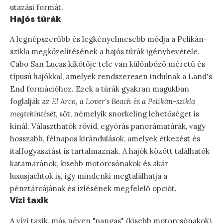
utazási formát.
Hajós túrák
A legnépszerűbb és legkényelmesebb módja a Pelikán-
szikla megközelítésének a hajós túrák igénybevétele.
Cabo San Lucas kikötője tele van különböző méretű és
típusú hajókkal, amelyek rendszeresen indulnak a Land's
End formációhoz. Ezek a túrák gyakran magukban
foglalják az
El Arco, a Lover's Beach és a Pelikán-szikla
megtekintését
, sőt, némelyik snorkeling lehetőséget is
kínál. Választhatók rövid, egyórás panorámatúrák, vagy
hosszabb, félnapos kirándulások, amelyek étkezést és
italfogyasztást is tartalmaznak. A hajók között találhatók
katamaránok, kisebb motorcsónakok és akár
luxusjachtok is, így mindenki megtalálhatja a
pénztárcájának és ízlésének megfelelő opciót.
Vízi taxik
A vízi taxik, más néven "pangas" (kisebb motorcsónakok),