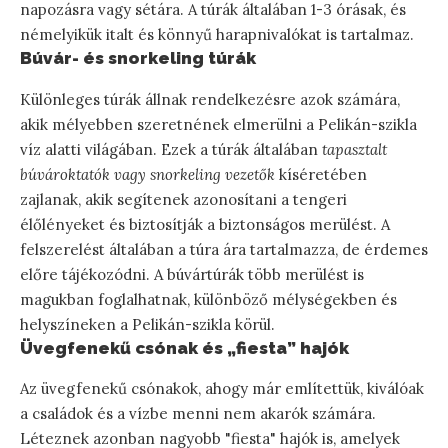
napozásra vagy sétára. A túrák általában 1-3 órásak, és
némelyikük italt és könnyű harapnivalókat is tartalmaz.
Búvár- és snorkeling túrák
Különleges túrák állnak rendelkezésre azok számára,
akik mélyebben szeretnének elmerülni a Pelikán-szikla
víz alatti világában. Ezek a túrák általában
tapasztalt
búvároktatók vagy snorkeling vezetők
kíséretében
zajlanak, akik segítenek azonosítani a tengeri
élőlényeket és biztosítják a biztonságos merülést. A
felszerelést általában a túra ára tartalmazza, de érdemes
előre tájékozódni. A búvártúrák több merülést is
magukban foglalhatnak, különböző mélységekben és
helyszíneken a Pelikán-szikla körül.
Üvegfenekű csónak és „fiesta” hajók
Az üvegfenekű csónakok, ahogy már említettük, kiválóak
a családok és a vízbe menni nem akarók számára.
Léteznek azonban nagyobb "fiesta" hajók is, amelyek