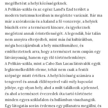
megélhetést a helyi közösségeknek.
A Pelikán-szikla és az egész Land's End terület a
modern turizmus korában is megőrizte varázsát. Bár ma
már a szórakozás és a kaland a fő vonzereje, a helyiek
büszkék erre a természeti kincsre, és igyekeznek
megőrizni annak érintetlenségét. A legendák, bár talán
nem annyira elterjedtek, mint más ősi kultúrákban,
mégis hozzájárulnak a hely misztikumához, és
emlékeztetnek arra, hogy a természet nem csupán egy
látványosság, hanem egy élő történelemkönyv.
A Pelikán-szikla, mint a Cabo San Lucas látnivalók egyik
legkiemelkedőbb eleme, tehát nem csak a festői
szépsége miatt értékes. A helyi közösség számára a
tengerrel és annak élőlényeivel való
mély kapcsolat
jelképe
, egy olyan hely, ahol a múlt találkozik a jelennel,
és ahol a természet évezredek óta tartó története
minden egyes sziklafalon és hullámban visszhangzik.
Egy látogatás során érdemes egy pillanatra megállni, és