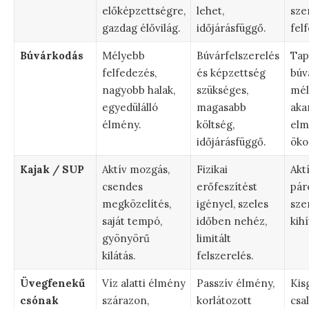
előképzettségre,
lehet,
sze
gazdag élővilág.
időjárásfüggő.
fel
Búvárkodás
Mélyebb
Búvárfelszerelés
Tap
felfedezés,
és képzettség
búv
nagyobb halak,
szükséges,
mél
egyedülálló
magasabb
aka
élmény.
költség,
elm
időjárásfüggő.
öko
Kajak / SUP
Aktív mozgás,
Fizikai
Akt
csendes
erőfeszítést
pár
megközelítés,
igényel, szeles
sze
saját tempó,
időben nehéz,
kih
gyönyörű
limitált
kilátás.
felszerelés.
Üvegfenekű
Víz alatti élmény
Passzív élmény,
Kis
csónak
szárazon,
korlátozott
csa