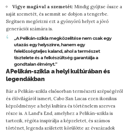
Vigye magával a szemetét:
Mindig gyűjtse össze a
saját szemetét, és semmit se dobjon a tengerbe.
Segítsen megőrizni ezt a gyönyörű helyet a jövő
generációi számára is.
„A Pelikán-szikla megközelítése nem csak egy
utazás egy helyszínre, hanem egy
felelősségteljes kaland, ahol a természet
tisztelete és a felkészültség garantálja a
gondtalan élményt.”
A Pelikán-szikla a helyi kultúrában és
legendákban
Bár a Pelikán-szikla elsősorban természeti szépségéről
és élővilágáról ismert, Cabo San Lucas ezen ikonikus
képződménye a helyi kultúra és történelem szerves
része is. A Land's End, amelyhez a Pelikán-szikla is
tartozik, régóta inspirálja a képzeletet, és számos
történet, legenda született körülötte az évszázadok