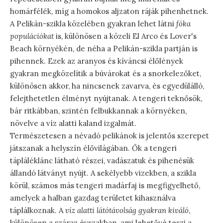
homárfélék, míg a homokos aljzaton ráják pihenhetnek.
A Pelikán-szikla közelében gyakran lehet látni
fóka
populációkat
is, különösen a közeli El Arco és Lover's
Beach környékén, de néha a Pelikán-szikla partján is
pihennek. Ezek az aranyos és kíváncsi élőlények
gyakran megközelítik a búvárokat és a snorkelezőket,
különösen akkor, ha nincsenek zavarva, és egyedülálló,
felejthetetlen élményt nyújtanak. A tengeri teknősök,
bár ritkábban, szintén felbukkannak a környéken,
növelve a víz alatti kaland izgalmát.
Természetesen a névadó pelikánok is jelentős szerepet
játszanak a helyszín élővilágában. Ők a tengeri
tápláléklánc látható részei, vadászatuk és pihenésük
állandó látványt nyújt. A sekélyebb vizekben, a szikla
körül, számos más tengeri madárfaj is megfigyelhető,
amelyek a halban gazdag területet kihasználva
táplálkoznak. A
víz alatti látótávolság gyakran kiváló
,
különösen a száraz évszakban, ami lehetővé teszi a