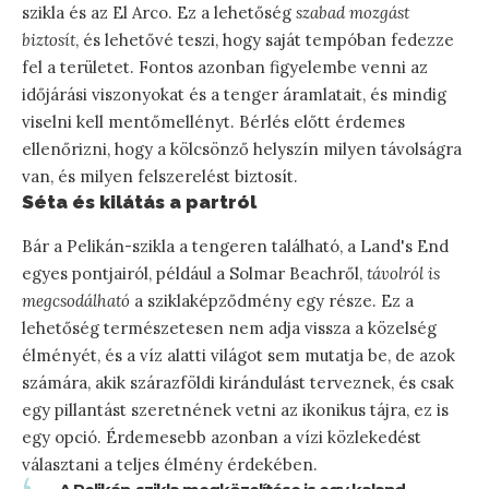
szikla és az El Arco. Ez a lehetőség
szabad mozgást
biztosít
, és lehetővé teszi, hogy saját tempóban fedezze
fel a területet. Fontos azonban figyelembe venni az
időjárási viszonyokat és a tenger áramlatait, és mindig
viselni kell mentőmellényt. Bérlés előtt érdemes
ellenőrizni, hogy a kölcsönző helyszín milyen távolságra
van, és milyen felszerelést biztosít.
Séta és kilátás a partról
Bár a Pelikán-szikla a tengeren található, a Land's End
egyes pontjairól, például a Solmar Beachről,
távolról is
megcsodálható
a sziklaképződmény egy része. Ez a
lehetőség természetesen nem adja vissza a közelség
élményét, és a víz alatti világot sem mutatja be, de azok
számára, akik szárazföldi kirándulást terveznek, és csak
egy pillantást szeretnének vetni az ikonikus tájra, ez is
egy opció. Érdemesebb azonban a vízi közlekedést
választani a teljes élmény érdekében.