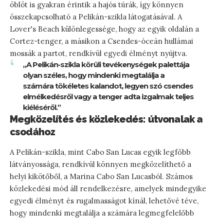
öblöt is gyakran érintik a hajós túrák, így könnyen
összekapcsolható a Pelikán-szikla látogatásával. A
Lover's Beach különlegessége, hogy az egyik oldalán a
Cortez-tenger, a másikon a Csendes-óceán hullámai
mossák a partot, rendkívül egyedi élményt nyújtva.
„A Pelikán-szikla körüli tevékenységek palettája
olyan széles, hogy mindenki megtalálja a
számára tökéletes kalandot, legyen szó csendes
elmélkedésről vagy a tenger adta izgalmak teljes
kiéléséről.”
Megközelítés és közlekedés: útvonalak a
csodához
A Pelikán-szikla, mint Cabo San Lucas egyik legfőbb
látványossága, rendkívül könnyen megközelíthető a
helyi kikötőből, a Marina Cabo San Lucasból. Számos
közlekedési mód áll rendelkezésre, amelyek mindegyike
egyedi élményt és rugalmasságot kínál, lehetővé téve,
hogy mindenki megtalálja a számára legmegfelelőbb