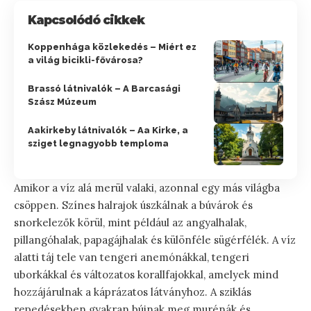
Kapcsolódó cikkek
Koppenhága közlekedés – Miért ez
a világ bicikli-fővárosa?
Brassó látnivalók – A Barcasági
Szász Múzeum
Aakirkeby látnivalók – Aa Kirke, a
sziget legnagyobb temploma
Amikor a víz alá merül valaki, azonnal egy más világba
csöppen. Színes halrajok úszkálnak a búvárok és
snorkelezők körül, mint például az angyalhalak,
pillangóhalak, papagájhalak és különféle sügérfélék. A víz
alatti táj tele van tengeri anemónákkal, tengeri
uborkákkal és változatos korallfajokkal, amelyek mind
hozzájárulnak a káprázatos látványhoz. A sziklás
repedésekben gyakran bújnak meg murénák és