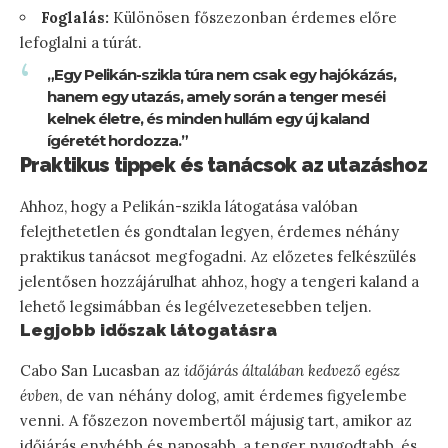
Foglalás:
Különösen főszezonban érdemes előre
lefoglalni a túrát.
„Egy Pelikán-szikla túra nem csak egy hajókázás,
hanem egy utazás, amely során a tenger meséi
kelnek életre, és minden hullám egy új kaland
ígéretét hordozza.”
Praktikus tippek és tanácsok az utazáshoz
Ahhoz, hogy a Pelikán-szikla látogatása valóban
felejthetetlen és gondtalan legyen, érdemes néhány
praktikus tanácsot megfogadni. Az előzetes felkészülés
jelentősen hozzájárulhat ahhoz, hogy a tengeri kaland a
lehető legsimábban és legélvezetesebben teljen.
Legjobb időszak látogatásra
Cabo San Lucasban az
időjárás általában kedvező egész
évben
, de van néhány dolog, amit érdemes figyelembe
venni. A főszezon novembertől májusig tart, amikor az
időjárás enyhébb és naposabb, a tenger nyugodtabb, és