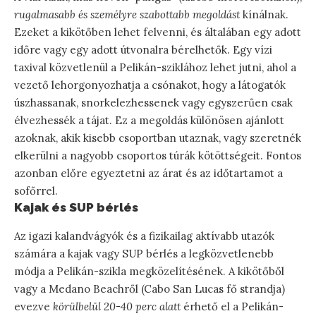
rugalmasabb és személyre szabottabb megoldást
kínálnak.
Ezeket a kikötőben lehet felvenni, és általában egy adott
időre vagy egy adott útvonalra bérelhetők. Egy vízi
taxival közvetlenül a Pelikán-sziklához lehet jutni, ahol a
vezető lehorgonyozhatja a csónakot, hogy a látogatók
úszhassanak, snorkelezhessenek vagy egyszerűen csak
élvezhessék a tájat. Ez a megoldás különösen ajánlott
azoknak, akik kisebb csoportban utaznak, vagy szeretnék
elkerülni a nagyobb csoportos túrák kötöttségeit. Fontos
azonban előre egyeztetni az árat és az időtartamot a
sofőrrel.
Kajak és SUP bérlés
Az igazi kalandvágyók és a fizikailag aktívabb utazók
számára a kajak vagy SUP bérlés a legközvetlenebb
módja a Pelikán-szikla megközelítésének. A kikötőből
vagy a Medano Beachről (Cabo San Lucas fő strandja)
evezve
körülbelül 20-40 perc alatt
érhető el a Pelikán-