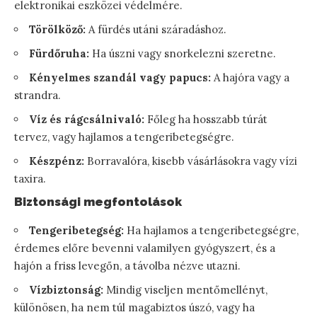
elektronikai eszközei védelmére.
Törölköző:
A fürdés utáni száradáshoz.
Fürdőruha:
Ha úszni vagy snorkelezni szeretne.
Kényelmes szandál vagy papucs:
A hajóra vagy a
strandra.
Víz és rágcsálnivaló:
Főleg ha hosszabb túrát
tervez, vagy hajlamos a tengeribetegségre.
Készpénz:
Borravalóra, kisebb vásárlásokra vagy vízi
taxira.
Biztonsági megfontolások
Tengeribetegség:
Ha hajlamos a tengeribetegségre,
érdemes előre bevenni valamilyen gyógyszert, és a
hajón a friss levegőn, a távolba nézve utazni.
Vízbiztonság:
Mindig viseljen mentőmellényt,
különösen, ha nem túl magabiztos úszó, vagy ha