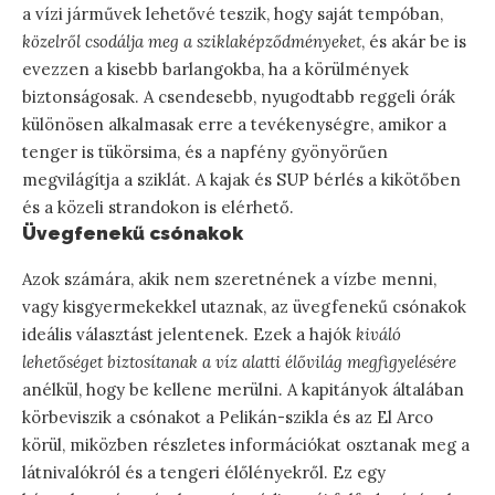
a vízi járművek lehetővé teszik, hogy saját tempóban,
közelről csodálja meg a sziklaképződményeket
, és akár be is
evezzen a kisebb barlangokba, ha a körülmények
biztonságosak. A csendesebb, nyugodtabb reggeli órák
különösen alkalmasak erre a tevékenységre, amikor a
tenger is tükörsima, és a napfény gyönyörűen
megvilágítja a sziklát. A kajak és SUP bérlés a kikötőben
és a közeli strandokon is elérhető.
Üvegfenekű csónakok
Azok számára, akik nem szeretnének a vízbe menni,
vagy kisgyermekekkel utaznak, az üvegfenekű csónakok
ideális választást jelentenek. Ezek a hajók
kiváló
lehetőséget biztosítanak a víz alatti élővilág megfigyelésére
anélkül, hogy be kellene merülni. A kapitányok általában
körbeviszik a csónakot a Pelikán-szikla és az El Arco
körül, miközben részletes információkat osztanak meg a
látnivalókról és a tengeri élőlényekről. Ez egy