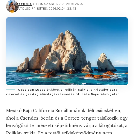
SZILVIA
6 HÓNAP AGO
27 PERC OLVASÁS
UTOLSÓ FRISSÍTÉS: 2026.02.04. 22:43
Cabo San Lucas ékköve, a Pelikán-szikla, a kristálytiszta
vizeivel és gazdag élővilágával csodás úti cél a Baja-félszigeten.
Mexikó Baja California Sur államának déli csücskében,
ahol a Csendes-óceán és a Cortez-tenger találkozik, egy
lenyűgöző természeti képződmény várja a látogatókat, a
Pelikán-szikla. Ez a festői sziklaképződmény nem