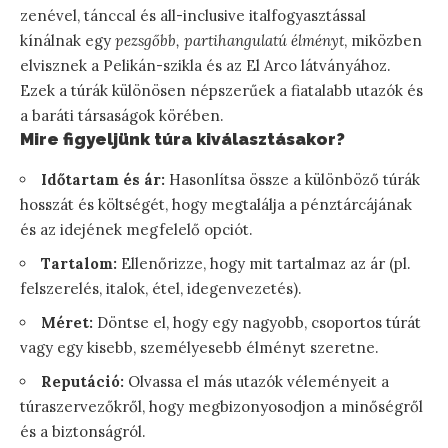
zenével, tánccal és all-inclusive italfogyasztással
kínálnak egy
pezsgőbb, partihangulatú élményt
, miközben
elvisznek a Pelikán-szikla és az El Arco látványához.
Ezek a túrák különösen népszerűek a fiatalabb utazók és
a baráti társaságok körében.
Mire figyeljünk túra kiválasztásakor?
Időtartam és ár:
Hasonlítsa össze a különböző túrák
hosszát és költségét, hogy megtalálja a pénztárcájának
és az idejének megfelelő opciót.
Tartalom:
Ellenőrizze, hogy mit tartalmaz az ár (pl.
felszerelés, italok, étel, idegenvezetés).
Méret:
Döntse el, hogy egy nagyobb, csoportos túrát
vagy egy kisebb, személyesebb élményt szeretne.
Reputáció:
Olvassa el más utazók véleményeit a
túraszervezőkről, hogy megbizonyosodjon a minőségről
és a biztonságról.