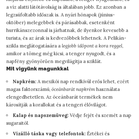
a víz alatti látótávolság is általában jobb. Ez azonban a
legzsúfoltabb időszak is. A nyári hónapok (június-
október) melegebbek és párásabbak, esetenként
hurrikánszezonnal is járhatnak, de ilyenkor kevesebb a
turista, és az árak is kedvezőbbek lehetnek. A Pelikán-
szikla meglátogatására a
legjobb időpont a kora reggel
,
amikor a tömeg még kicsi, a tenger nyugodt, és a
napfény gyönyörűen megvilágítja a sziklát.
Mit vigyünk magunkkal
Napkrém:
A mexikói nap rendkívül erős lehet, ezért
magas faktorszámú,
óceánbarát napkrém
használata
elengedhetetlen. Az óceánbarát termékek nem
károsítják a korallokat és a tengeri élővilágot.
Kalap és napszemüveg:
Védje fejét és szemét a nap
sugaraitól.
Vízálló táska vagy telefontok:
Értékei és