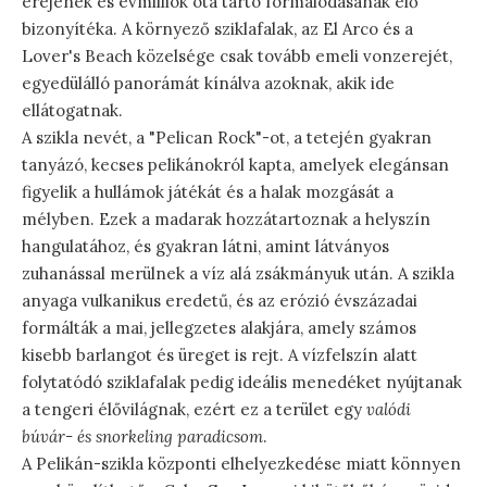
erejének és évmilliók óta tartó formálódásának élő
bizonyítéka. A környező sziklafalak, az El Arco és a
Lover's Beach közelsége csak tovább emeli vonzerejét,
egyedülálló panorámát kínálva azoknak, akik ide
ellátogatnak.
A szikla nevét, a "Pelican Rock"-ot, a tetején gyakran
tanyázó, kecses pelikánokról kapta, amelyek elegánsan
figyelik a hullámok játékát és a halak mozgását a
mélyben. Ezek a madarak hozzátartoznak a helyszín
hangulatához, és gyakran látni, amint látványos
zuhanással merülnek a víz alá zsákmányuk után. A szikla
anyaga vulkanikus eredetű, és az erózió évszázadai
formálták a mai, jellegzetes alakjára, amely számos
kisebb barlangot és üreget is rejt. A vízfelszín alatt
folytatódó sziklafalak pedig ideális menedéket nyújtanak
a tengeri élővilágnak, ezért ez a terület egy
valódi
búvár- és snorkeling paradicsom
.
A Pelikán-szikla központi elhelyezkedése miatt könnyen