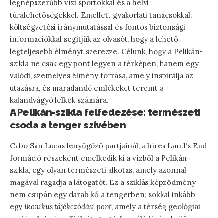
legnépszerűbb vízi sportokkal és a helyi
túralehetőségekkel. Emellett gyakorlati tanácsokkal,
költségvetési iránymutatással és fontos biztonsági
információkkal segítjük az olvasót, hogy a lehető
legteljesebb élményt szerezze. Célunk, hogy a Pelikán-
szikla ne csak egy pont legyen a térképen, hanem egy
valódi, személyes élmény forrása, amely inspirálja az
utazásra, és maradandó emlékeket teremt a
kalandvágyó lelkek számára.
A Pelikán-szikla felfedezése: természeti
csoda a tenger szívében
Cabo San Lucas lenyűgöző partjainál, a híres Land's End
formáció részeként emelkedik ki a vízből a Pelikán-
szikla, egy olyan természeti alkotás, amely azonnal
magával ragadja a látogatót. Ez a sziklás képződmény
nem csupán egy darab kő a tengerben; sokkal inkább
egy
ikonikus tájékozódási pont
, amely a térség geológiai