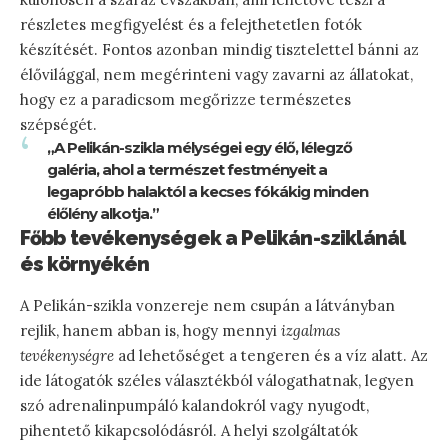
részletes megfigyelést és a felejthetetlen fotók
készítését. Fontos azonban mindig tisztelettel bánni az
élővilággal, nem megérinteni vagy zavarni az állatokat,
hogy ez a paradicsom megőrizze természetes
szépségét.
„A Pelikán-szikla mélységei egy élő, lélegző
galéria, ahol a természet festményeit a
legapróbb halaktól a kecses fókákig minden
élőlény alkotja.”
Főbb tevékenységek a Pelikán-sziklánál
és környékén
A Pelikán-szikla vonzereje nem csupán a látványban
rejlik, hanem abban is, hogy mennyi
izgalmas
tevékenységre
ad lehetőséget a tengeren és a víz alatt. Az
ide látogatók széles választékból válogathatnak, legyen
szó adrenalinpumpáló kalandokról vagy nyugodt,
pihentető kikapcsolódásról. A helyi szolgáltatók