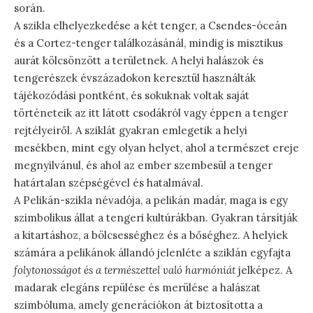
során.
A szikla elhelyezkedése a két tenger, a Csendes-óceán
és a Cortez-tenger találkozásánál, mindig is misztikus
aurát kölcsönzött a területnek. A helyi halászok és
tengerészek évszázadokon keresztül használták
tájékozódási pontként, és sokuknak voltak saját
történeteik az itt látott csodákról vagy éppen a tenger
rejtélyeiről. A sziklát gyakran emlegetik a helyi
mesékben, mint egy olyan helyet, ahol a természet ereje
megnyilvánul, és ahol az ember szembesül a tenger
határtalan szépségével és hatalmával.
A Pelikán-szikla névadója, a pelikán madár, maga is egy
szimbolikus állat a tengeri kultúrákban. Gyakran társítják
a kitartáshoz, a bölcsességhez és a bőséghez. A helyiek
számára a pelikánok állandó jelenléte a sziklán egyfajta
folytonosságot és a természettel való harmóniát
jelképez. A
madarak elegáns repülése és merülése a halászat
szimbóluma, amely generációkon át biztosította a