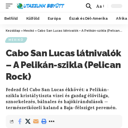
Aa
Belföld
Külföld
Európa
Észak és Dél-Amerika
Afrika
Kezdőlap
»
Mexikó
»
Cabo San Lucas látnivalók – A Pelikán-szikla (Pelican Rock)
MEXIKÓ
Cabo San Lucas látnivalók
– A Pelikán-szikla (Pelican
Rock)
Fedezd fel Cabo San Lucas ékkövét: a Pelikán-
szikla kristálytiszta vizei és gazdag élővilága,
sznorkelezés, bálnales és hajókirándulások —
természetközeli kaland a Baja-félsziget peremén.