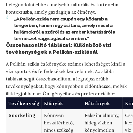
belegondolni ebbe a mélyebb kulturális és történelmi
kontextusba, amely gazdagítja az élményt.
„A Pelikán-szikla nem csupán egy kődarab a
tengerben, hanem egy ősi tanú, amely mesél a
hullámokról, a szélről és az ember kitartásáról a
természet nagyságával szemben.”
Összehasonlító táblázat: Különböző vízi
tevékenységek a Pelikán-sziklánál
A Pelikán-szikla és környéke számos lehetőséget kínál a
vízi sportok és felfedezések kedvelőinek. Az alábbi
táblázat segít összehasonlítani a legnépszerűbb
tevékenységeket, hogy könnyebben eldönthesse, melyik
illik legjobban az Ön igényeihez és preferenciáihoz.
Tevékenység
Előnyök
Hátrányok
Kin
Snorkeling
Könnyen
Felszíni élmény,
Csa
hozzáférhető,
hideg vízben
kez
nincs szükség
kényelmetlen
víz 