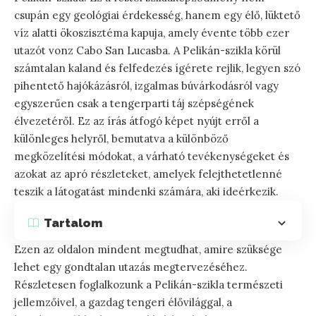
csupán egy geológiai érdekesség, hanem egy élő, lüktető
víz alatti ökoszisztéma kapuja, amely évente több ezer
utazót vonz Cabo San Lucasba. A Pelikán-szikla körül
számtalan kaland és felfedezés ígérete rejlik, legyen szó
pihentető hajókázásról, izgalmas búvárkodásról vagy
egyszerűen csak a tengerparti táj szépségének
élvezetéről. Ez az írás átfogó képet nyújt erről a
különleges helyről, bemutatva a különböző
megközelítési módokat, a várható tevékenységeket és
azokat az apró részleteket, amelyek felejthetetlenné
teszik a látogatást mindenki számára, aki ideérkezik.
Tartalom
Ezen az oldalon mindent megtudhat, amire szüksége
lehet egy gondtalan utazás megtervezéséhez.
Részletesen foglalkozunk a Pelikán-szikla természeti
jellemzőivel, a gazdag tengeri élővilággal, a