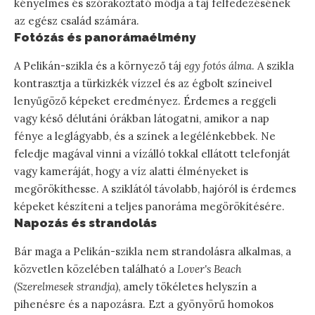
kényelmes és szórakoztató módja a táj felfedezésének
az egész család számára.
Fotózás és panorámaélmény
A Pelikán-szikla és a környező táj
egy fotós álma
. A szikla
kontrasztja a türkizkék vízzel és az égbolt színeivel
lenyűgöző képeket eredményez. Érdemes a reggeli
vagy késő délutáni órákban látogatni, amikor a nap
fénye a leglágyabb, és a színek a legélénkebbek. Ne
feledje magával vinni a vízálló tokkal ellátott telefonját
vagy kameráját, hogy a víz alatti élményeket is
megörökíthesse. A sziklától távolabb, hajóról is érdemes
képeket készíteni a teljes panoráma megörökítésére.
Napozás és strandolás
Bár maga a Pelikán-szikla nem strandolásra alkalmas, a
közvetlen közelében található a
Lover's Beach
(Szerelmesek strandja)
, amely tökéletes helyszín a
pihenésre és a napozásra. Ezt a gyönyörű homokos