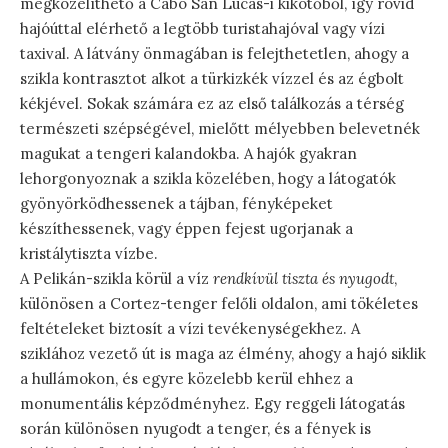
megközelíthető a Cabo San Lucas-i kikötőből, így rövid
hajóúttal elérhető a legtöbb turistahajóval vagy vízi
taxival. A látvány önmagában is felejthetetlen, ahogy a
szikla kontrasztot alkot a türkizkék vízzel és az égbolt
kékjével. Sokak számára ez az első találkozás a térség
természeti szépségével, mielőtt mélyebben belevetnék
magukat a tengeri kalandokba. A hajók gyakran
lehorgonyoznak a szikla közelében, hogy a látogatók
gyönyörködhessenek a tájban, fényképeket
készíthessenek, vagy éppen fejest ugorjanak a
kristálytiszta vízbe.
A Pelikán-szikla körül a víz
rendkívül tiszta és nyugodt
,
különösen a Cortez-tenger felőli oldalon, ami tökéletes
feltételeket biztosít a vízi tevékenységekhez. A
sziklához vezető út is maga az élmény, ahogy a hajó siklik
a hullámokon, és egyre közelebb kerül ehhez a
monumentális képződményhez. Egy reggeli látogatás
során különösen nyugodt a tenger, és a fények is