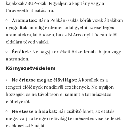
kajakozik/SUP-ozik. Figyeljen a kapitány vagy a
túravezető utasításaira.
Áramlatok:
Bár a Pelikán-szikla körüli vizek általában
nyugodtak, mindig érdemes odafigyelni az esetleges
áramlatokra, különösen, ha az El Arco nyílt óceán felőli
oldalára téved valaki.
Értékek:
Ne hagyja értékeit őrizetlenül a hajón vagy
a strandon.
Környezetvédelem
Ne érintse meg az élővilágot:
A korallok és a
tengeri élőlények rendkívül érzékenyek. Ne nyúljon
hozzájuk, és ne távolítson el semmit a természetes
élőhelyéről.
Ne etesse a halakat:
Bár csábító lehet, az etetés
megzavarja a tengeri élővilág természetes viselkedését
és ökoszisztémáját.