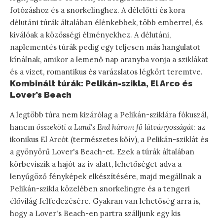
fotózáshoz és a snorkelinghez. A délelőtti és kora
délutáni túrák általában élénkebbek, több emberrel, és
kiválóak a közösségi élményekhez. A délutáni,
naplementés túrák pedig egy teljesen más hangulatot
kínálnak, amikor a lemenő nap aranyba vonja a sziklákat
és a vizet, romantikus és varázslatos légkört teremtve.
Kombinált túrák: Pelikán-szikla, El Arco és
Lover’s Beach
A legtöbb túra nem kizárólag a Pelikán-sziklára fókuszál,
hanem
összeköti a Land's End három fő látványosságát
: az
ikonikus El Arcót (természetes kőív), a Pelikán-sziklát és
a gyönyörű Lover's Beach-et. Ezek a túrák általában
körbeviszik a hajót az ív alatt, lehetőséget adva a
lenyűgöző fényképek elkészítésére, majd megállnak a
Pelikán-szikla közelében snorkelingre és a tengeri
élővilág felfedezésére. Gyakran van lehetőség arra is,
hogy a Lover's Beach-en partra szálljunk egy kis