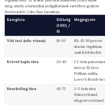
foglalás előtt. Az árakat amerikai dollárban (USD) adtuk
meg, amely a turisztikai szolgáltatások esetében gyakori
fizetőeszköz Cabo San Lucasban.
Kategória
Költség
Megjegyzés
(USD) /
fő
Vízi taxi (oda-vissza)
10-20
Kb. 15-30 perces
utazás, rugalmas,
csak közlekedés.
Krövid hajós túra
20-40
1-2 órás panoráma
túra az El Arco,
Pelikán-szikla,
Lover's Beach-hez
Snorkeling túra
45-75
2-3 órás túra
felszereléssel,
idegenvezetéssel,