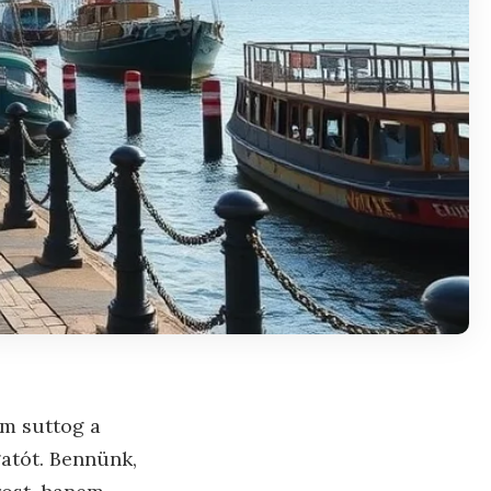
em suttog a
gatót. Bennünk,