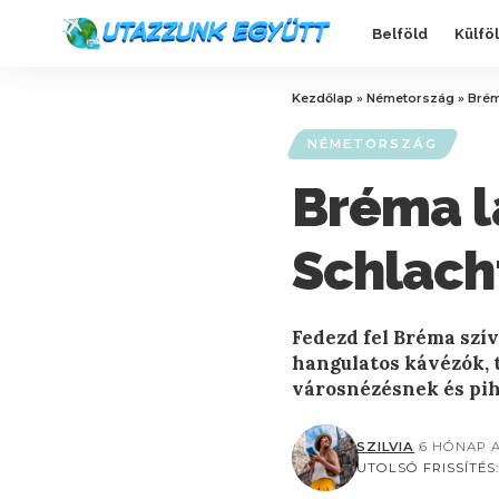
Belföld
Külfö
Kezdőlap
»
Németország
»
Brém
NÉMETORSZÁG
Bréma l
Schlach
Fedezd fel Bréma szív
hangulatos kávézók, t
városnézésnek és pi
SZILVIA
6 HÓNAP 
UTOLSÓ FRISSÍTÉS: 