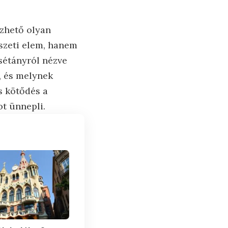
ezhető olyan
észeti elem, hanem
sétányról nézve
, és melynek
s kötődés a
ot ünnepli.