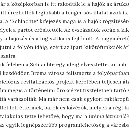
ár a középkorban is itt rakodták le a hajók az árukat,
 itt érezhették leginkább a tenger sós illatát azok is
a. A "Schlachte" kifejezés maga is a hajók rögzítésér
lyek a partot erősítették. Az évszázadok során a ki
 a hajózás és a logisztika is fejlődött. A nagyméret
utni a folyón idáig, ezért az ipari kikötőfunkciók á
szaira.
k felében a Schlachte egy ideig elvesztette korábbi 
l kezdődően Bréma városa felismerte a folyópartban
iciózus revitalizációs projekt keretében teljesen át
 ám mégis a történelmi örökséget tiszteletben tartó
tá varázsolták. Ma már nem csak egykori raktárépü
tel teli éttermek, bárok és kávézók, melyek a régi f
átalakulás tette lehetővé, hogy ma a
Bréma látnivalók
az egyik legnépszerűbb programlehetőség a városba