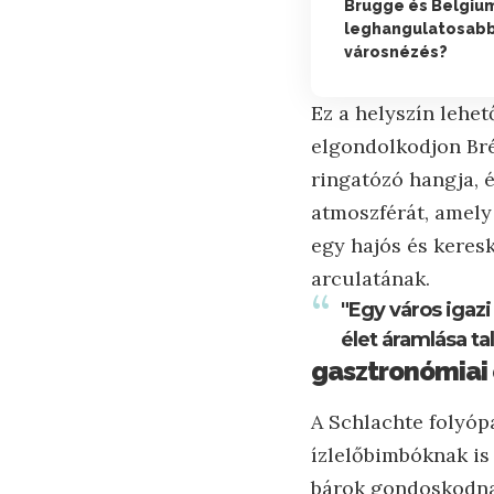
Brugge és Belgium
leghangulatosabb
városnézés?
Ez a helyszín lehet
elgondolkodjon Brém
ringatózó hangja, 
atmoszférát, amely
egy hajós és keres
arculatának.
"Egy város igazi
élet áramlása ta
gasztronómiai 
A Schlachte folyóp
ízlelőbimbóknak is 
bárok gondoskodnak