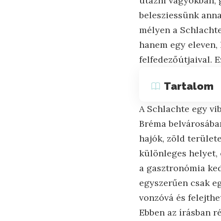
utazni vágyókban, 
belesziessünk anna
mélyen a Schlachte
hanem egy eleven, 
felfedezőútjaival. 
Tartalom
A Schlachte egy vib
Bréma belvárosában
hajók, zöld terüle
különleges helyet,
a gasztronómia ked
egyszerűen csak eg
vonzóvá és felejthe
Ebben az írásban r