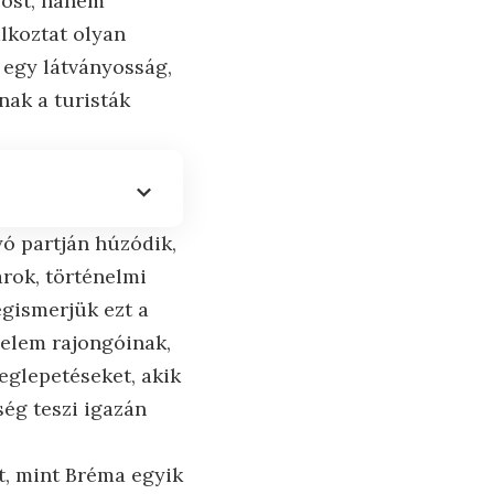
rost, hanem
lkoztat olyan
 egy látványosság,
nak a turisták
lyó partján húzódik,
rok, történelmi
egismerjük ezt a
nelem rajongóinak,
eglepetéseket, akik
ég teszi igazán
t, mint Bréma egyik