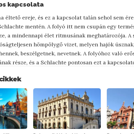
ros kapcsolata
 éltető ereje, és ez a kapcsolat talán sehol sem ér
 Schlachte mentén. A folyó itt nem csupán egy term
sze, a mindennapi élet ritmusának meghatározója. A 
ltóságteljesen hömpölygő vizet, melyen hajók úsznak
hennek, beszélgetnek, nevetnek. A folyóhoz való erő
ának része, és a Schlachte pontosan ezt a kapcsolat
cikkek