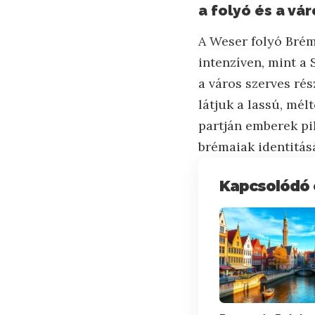
a folyó és a vá
A Weser folyó Bréma
intenzíven, mint a
a város szerves ré
látjuk a lassú, mé
partján emberek pi
brémaiak identitás
Kapcsolódó 