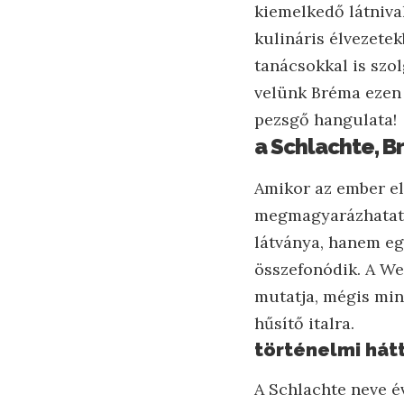
kiemelkedő látniva
kulináris élvezete
tanácsokkal is szol
velünk Bréma ezen 
pezsgő hangulata!
a Schlachte, B
Amikor az ember el
megmagyarázhatatla
látványa, hanem eg
összefonódik. A We
mutatja, mégis mind
hűsítő italra.
történelmi hátt
A Schlachte neve é