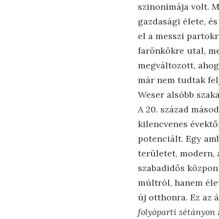
szinonimája volt. M
gazdasági élete, és
el a messzi partokr
farönkökre utal, me
megváltozott, ahogy
már nem tudtak felj
Weser alsóbb szaka
A 20. század másodi
kilencvenes évektő
potenciált. Egy amb
területet, modern,
szabadidős központ
múltról, hanem élet
új otthonra. Ez az 
folyóparti sétányon