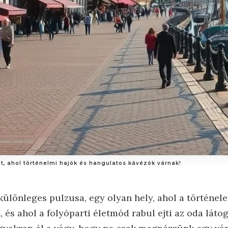
t, ahol történelmi hajók és hangulatos kávézók várnak!
ülönleges pulzusa, egy olyan hely, ahol a történel
és ahol a folyóparti életmód rabul ejti az oda láto