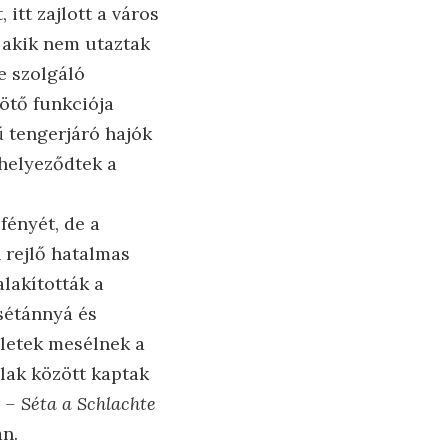
 itt zajlott a város
, akik nem utaztak
e szolgáló
kötő funkciója
ű tengerjáró hajók
thelyeződtek a
fényét, de a
 rejlő hatalmas
alakították a
 sétánnyá és
letek mesélnek a
alak között kaptak
 – Séta a Schlachte
n.