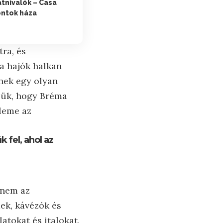
átnivalók – Casa
ontok háza
tra, és
 a hajók halkan
nek egy olyan
tjük, hogy Bréma
eleme az
 fel, ahol az
anem az
mek, kávézók és
atokat és italokat,