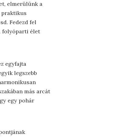
et, elmerülünk a
 praktikus
sd. Fedezd fel
folyóparti élet
z egyfajta
egyik legszebb
n harmonikusan
szakában más arcát
agy egy pohár
pontjának