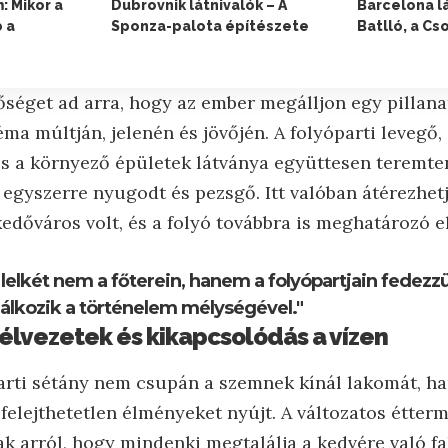
: Mikor a
Dubrovnik látnivalók – A
Barcelona l
 a
Sponza-palota építészete
Batlló, a Cs
őséget ad arra, hogy az ember megálljon egy pillana
a múltján, jelenén és jövőjén. A folyóparti levegő,
és a környező épületek látványa együttesen teremte
 egyszerre nyugodt és pezsgő. Itt valóban átérezhe
kedőváros volt, és a folyó továbbra is meghatározó 
 lelkét nem a főterein, hanem a folyópartjain fedezzük
lálkozik a történelem mélységével."
élvezetek és kikapcsolódás a vízen
arti sétány nem csupán a szemnek kínál lakomát, h
felejthetetlen élményeket nyújt. A változatos étter
 arról, hogy mindenki megtalálja a kedvére való fal