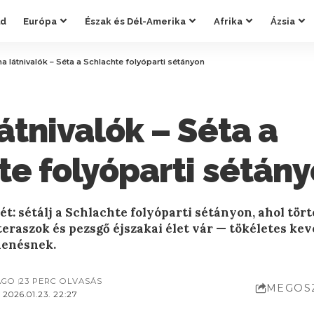
ld
Európa
Észak és Dél-Amerika
Afrika
Ázsia
a látnivalók – Séta a Schlachte folyóparti sétányon
átnivalók – Séta a
te folyóparti sétán
ét: sétálj a Schlachte folyóparti sétányon, ahol tör
eraszok és pezsgő éjszakai élet vár — tökéletes kev
henésnek.
AGO
23 PERC OLVASÁS
MEGOS
2026.01.23. 22:27