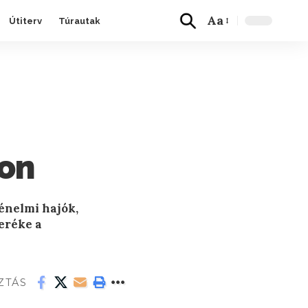
Aa
Útiterv
Túrautak
yon
ténelmi hajók,
eréke a
ZTÁS