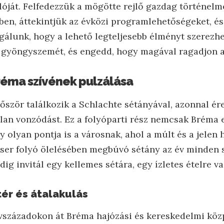
lóját. Felfedezzük a mögötte rejlő gazdag történelm
kben, áttekintjük az évközi programlehetőségeket, és
gálunk, hogy a lehető legteljesebb élményt szerezhe
gyöngyszemét, és engedd, hogy magával ragadjon a 
réma szívének pulzálása
őször találkozik a Schlachte sétányával, azonnal ére
n vonzódást. Ez a folyóparti rész nemcsak Bréma 
y olyan pontja is a városnak, ahol a múlt és a jele
ser folyó ölelésében megbúvó sétány az év minden 
ig invitál egy kellemes sétára, egy ízletes ételre v
ér és átalakulás
vszázadokon át Bréma hajózási és kereskedelmi köz