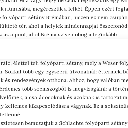
gyakran él a vágy, hogy ne csak megnézzünk egy vá
k ritmusába, megérezzük a lelkét. Éppen ezért fogla
 folyóparti sétány Brémában, hiszen ez nem csupán
lüktető tér, ahol a helyiek mindennapjai összefonód
Ez az a pont, ahol Bréma szíve dobog a leginkább.
ráló, élettel teli folyóparti sétány, mely a Weser fo
. Sokkal több egy egyszerű útvonalnál: éttermek, bá
tek és rendezvények otthona. Ahhoz, hogy valóban m
 érdemes több szemszögből is megvizsgálni: a törté
velőinek, a családosoknak és azoknak is tartogat m
y kellemes kikapcsolódásra vágynak. Ez a sokszínűs
tetlenné.
észletesen bemutatjuk a Schlachte folyóparti sétány