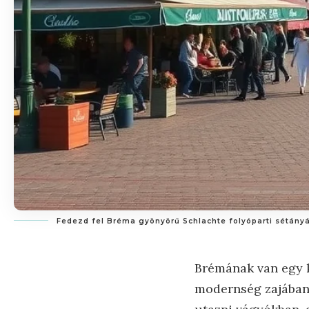
Fedezd fel Bréma gyönyörű Schlachte folyóparti sétányá
Brémának van egy k
modernség zajában, 