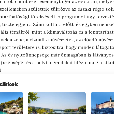
a több mint ezer eseményt ígér az év során, melye
ellemében születtek, tükrözve az északi régió sok
nntarthatósági törekvéseit. A programot úgy tervezté
, tisztelegjen a Sámi kultúra előtt, és egyben nemz
ális témákról, mint a klímaváltozás és a fenntarthat
nek a zene, a vizuális művészetek, az előadóművésze
port területére is, biztosítva, hogy minden látogató
 Az év nyitóünnepsége már önmagában is látványos 
áj szépségét és a helyi legendákat idézte meg a kikö
l.
cikkek