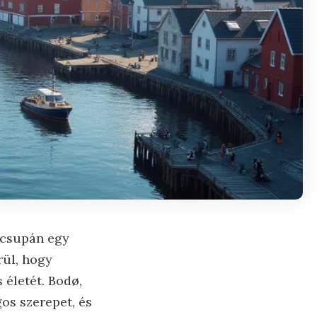
 csupán egy
rül, hogy
 életét. Bodø,
os szerepet, és