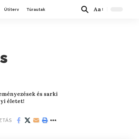
Aa
Útiterv
Túrautak
is
deményezések és sarki
yi életet!
ZTÁS