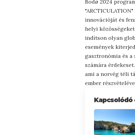
Bodø 2024 programj
"ARCTICULATION" sz
innovációját és fe
helyi közösségeket
indítson olyan glob
események kiterjed
gasztronómia és a s
számára érdekeset.
ami a norvég téli t
ember részvételéve
Kapcsolódó 