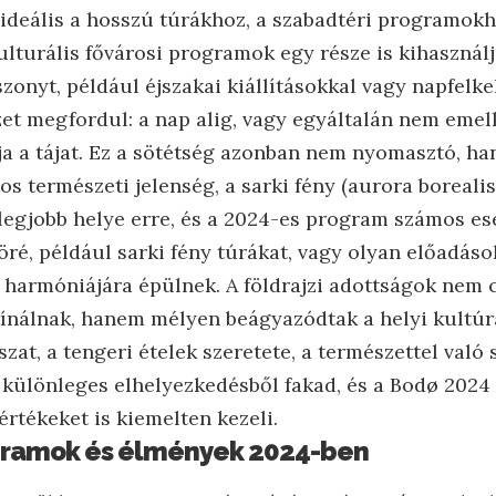
 ideális a hosszú túrákhoz, a szabadtéri programokh
ulturális fővárosi programok egy része is kihasználj
zonyt, például éjszakai kiállításokkal vagy napfelke
zet megfordul: a nap alig, vagy egyáltalán nem emel
ítja a tájat. Ez a sötétség azonban nem nyomasztó, h
s természeti jelenség, a sarki fény (aurora borealis
 legjobb helye erre, és a 2024-es program számos e
öré, például sarki fény túrákat, vagy olyan előadáso
 harmóniájára épülnek. A földrajzi adottságok nem
ínálnak, hanem mélyen beágyazódtak a helyi kultúrá
zat, a tengeri ételek szeretete, a természettel való 
különleges elhelyezkedésből fakad, és a Bodø 202
értékeket is kiemelten kezeli.
ogramok és élmények 2024-ben