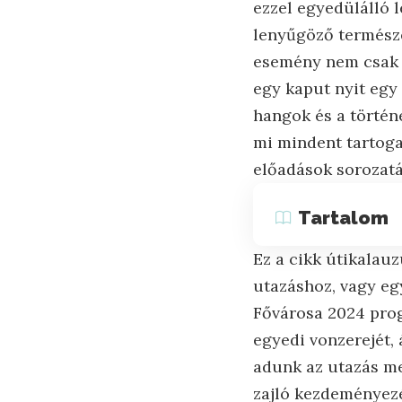
ezzel egyedülálló l
lenyűgöző természet
esemény nem csak 
egy kaput nyit egy 
hangok és a történ
mi mindent tartoga
előadások sorozatá
Tartalom
Ez a cikk útikalauz
utazáshoz, vagy eg
Fővárosa 2024 prog
egyedi vonzerejét, 
adunk az utazás me
zajló kezdeményezé