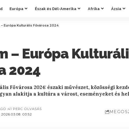
ld
Európa
Észak és Dél-Amerika
Afrika
Ázsia
 – Európa Kulturális Fővárosa 2024
m – Európa Kulturál
a 2024
ális Fővárosa 2024: északi művészet, közösségi kez
ogyan alakítja a kultúra a várost, eseményeket és hel
AGO
41 PERC OLVASÁS
MEGOS
2026.03.08. 03:52