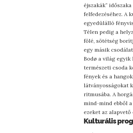
éjszakák” időszaka
felfedezéséhez. A k
egyedülálló fényvis
Télen pedig a hely
fölé, sötétség bor
egy másik csodálato
Bodø a világ egyik
természeti csoda k
fények és a hangok
látványosságokat k
ritmusába. A horgás
mind-mind ebből a 
ezeket az alapvető 
Kulturális pr