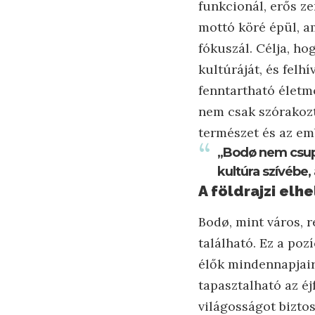
funkcionál, erős z
mottó köré épül, am
fókuszál. Célja, h
kultúráját, és felh
fenntartható életm
nem csak szórakozt
természet és az em
„Bodø nem csupá
kultúra szívébe
A földrajzi elh
Bodø, mint város, r
található. Ez a poz
élők mindennapjair
tapasztalható az éj
világosságot biztos