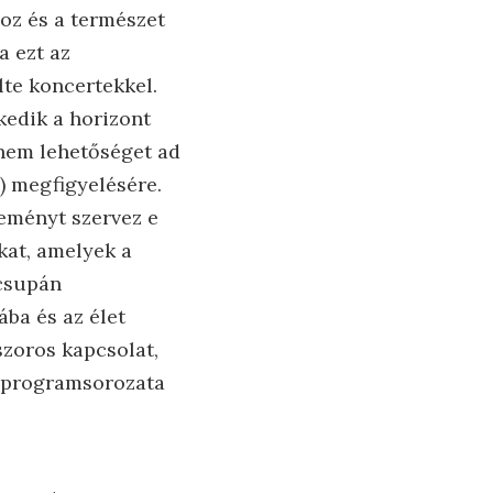
oz és a természet
a ezt az
lte koncertekkel.
kedik a horizont
anem lehetőséget ad
) megfigyelésére.
seményt szervez e
kat, amelyek a
 csupán
ba és az élet
szoros kapcsolat,
4 programsorozata