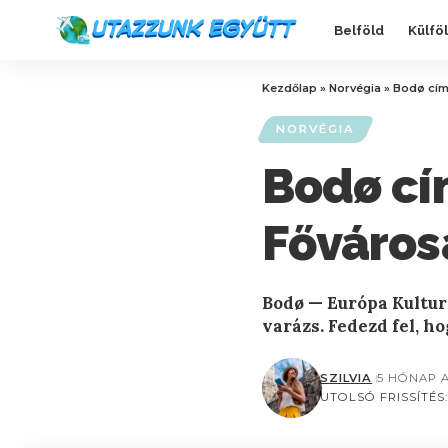
Belföld
Külfö
Kezdőlap
»
Norvégia
»
Bodø cím
NORVÉGIA
Bodø cí
Főváros
Bodø — Európa Kultur
varázs. Fedezd fel, h
SZILVIA
5 HÓNAP 
UTOLSÓ FRISSÍTÉS: 