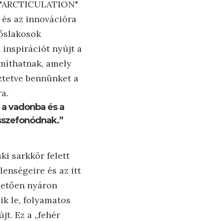
az "ARCTICULATION"
 és az innovációra
 őslakosok
 inspirációt nyújt a
ámíthatnak, amely
ztetve bennünket a
a.
 a vadonba és a
összefonódnak.”
ki sarkkör felett
lenségeire és az itt
hetően nyáron
ik le, folyamatos
jt. Ez a „fehér