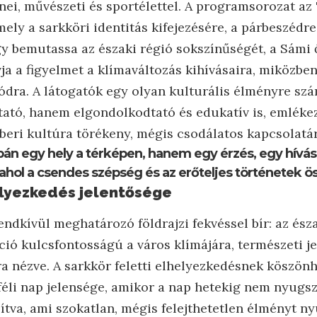
enei, művészeti és sportélettel. A programsorozat 
ely a sarkköri identitás kifejezésére, a párbeszédre
ogy bemutassa az északi régió sokszínűségét, a Sámi
ívja a figyelmet a klímaváltozás kihívásaira, miközben
ódra. A látogatók egy olyan kulturális élményre sz
ató, hanem elgondolkodtató és edukatív is, emléke
beri kultúra törékeny, mégis csodálatos kapcsolatár
n egy hely a térképen, hanem egy érzés, egy hívás
, ahol a csendes szépség és az erőteljes történetek 
elyezkedés jelentősége
endkívül meghatározó földrajzi fekvéssel bír: az észa
íció kulcsfontosságú a város klímájára, természeti je
a nézve. A sarkkör feletti elhelyezkedésnek köszön
féli nap jelensége, amikor a nap hetekig nem nyugsz
ítva, ami szokatlan, mégis felejthetetlen élményt nyú