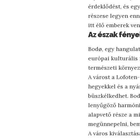
érdeklődést, és eg
részese legyen enn
itt élő emberek ve
Az észak fénye
Bodø, egy hangulat
európai kulturális 
természeti környez
A várost a Lofoten-
hegyekkel és a nyári
büszkélkedhet. Bod
lenyűgöző harmóniá
alapvető része a m
megünnepelni, bemu
A város kiválasztá