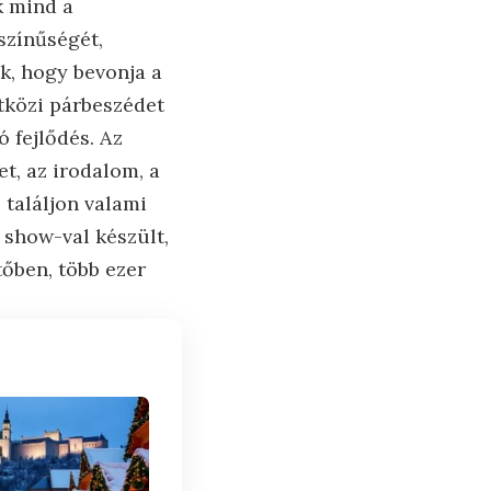
k mind a
színűségét,
k, hogy bevonja a
etközi párbeszédet
ó fejlődés. Az
t, az irodalom, a
 találjon valami
show-val készült,
tőben, több ezer