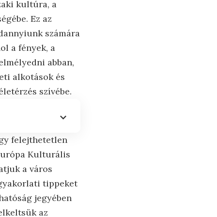
aki kultúra, a
ségébe. Ez az
ndannyiunk számára
ol a fények, a
elmélyedni abban,
eti alkotások és
letérzés szívébe.
gy felejthetetlen
urópa Kulturális
tjuk a város
gyakorlati tippeket
thatóság jegyében
lkeltsük az