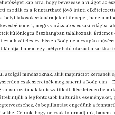
ehetőséget kap arra, hogy bevezesse a világot az ész
i csodák és a fenntartható jövő iránti elkötelezett
a helyi lakosok számára jelent ünnepet, hanem mi
kevésbé ismert, mégis varázslatos északi világba, ah
etek különleges összhangban találkoznak. Érdemes 
t ez a kivételes év, hiszen Bodø nem csupán művész
t kínálja, hanem egy mélyreható utazást a sarkköri é
ul szolgál mindazoknak, akik inspirációt keresnek e
yszerűen csak szeretnék megismerni a Bodø cím – E
ramsorozatának kulisszatitkait. Részletesen bemuta
áttekintjük a legfontosabb kulturális eseményeket, 
gtervezéséhez, és bepillantást engedünk a fenntar
sekbe. Célunk, hogy ne csak informáljunk, hanem fe