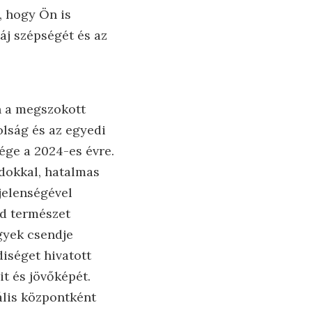
, hogy Ön is
áj szépségét és az
n a megszokott
olság és az egyedi
ge a 2024-es évre.
rdokkal, hatalmas
 jelenségével
ad természet
gyek csendje
iséget hivatott
t és jövőképét.
ális központként