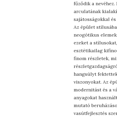
fűződik a nevéhez.
arculatának kialak
sajátosságokkal és
Az épület stílusáb
neogótikus elemek
ezeket a stílusokat
esztétikailag kifin
finom részletek, mi
részletgazdagságró
hangsúlyt fektettek
viszonyokat. Az épü
modernitást és a vá
anyagokat használtá
mutató beruházások
vasútfejlesztés sz