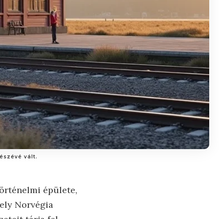
észévé vált.
történelmi épülete,
ely Norvégia