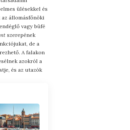
 társadalmi
yelmes ülésekkel és
t az állomásfőnöki
vendéglő vagy büfé
ont
szerepének
nkciójukat, de a
rezhető. A falakon
esélnek azokról a
tje, és az utazók