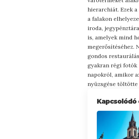
várótermeket alakí
hierarchiát. Ezek 
a falakon elhelyeze
iroda, jegypénztár
is, amelyek mind h
megerősítéséhez. N
gondos restaurálás
gyakran régi fotók 
napokról, amikor a
nyüzsgése töltötte 
Kapcsolódó 