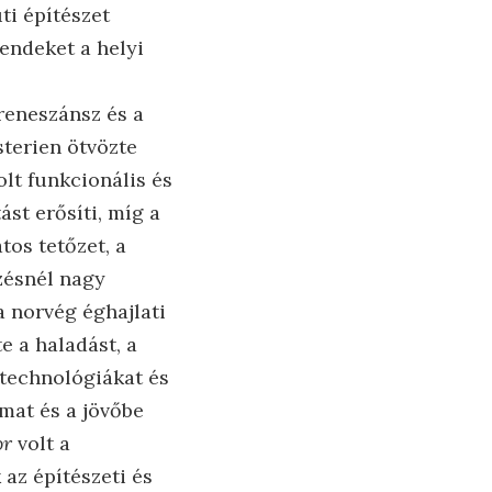
ti építészet
endeket a helyi
reneszánsz és a
terien ötvözte
olt funkcionális és
ást erősíti, míg a
tos tetőzet, a
zésnél nagy
a norvég éghajlati
e a haladást, a
 technológiákat és
lmat és a jövőbe
or
volt a
az építészeti és