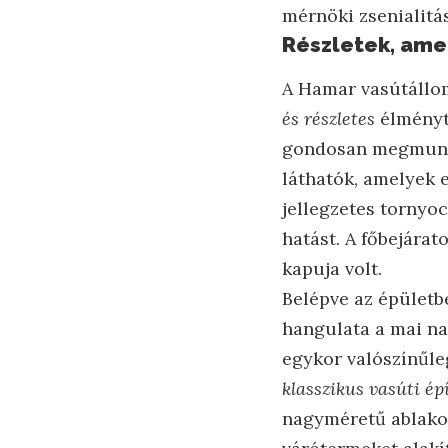
mérnöki zsenialitá
Részletek, amel
A Hamar vasútállom
és részletes
élményt 
gondosan megmunkál
láthatók, amelyek 
jellegzetes tornyo
hatást. A főbejárat
kapuja volt.
Belépve az épületb
hangulata a mai n
egykor valószínűleg
klasszikus vasúti ép
nagyméretű ablakok