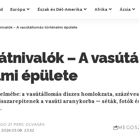
ld
Európa
Észak és Dél-Amerika
Afrika
Ázsia
nivalók – A vasútállomás történelmi épülete
átnivalók – A vasút
lmi épülete
elmébe: a vasútállomás díszes homlokzata, százéves
isszarepítenek a vasúti aranykorba — séták, fotók é
.
AGO
21 PERC OLVASÁS
MEGOS
2026.03.08. 23:52