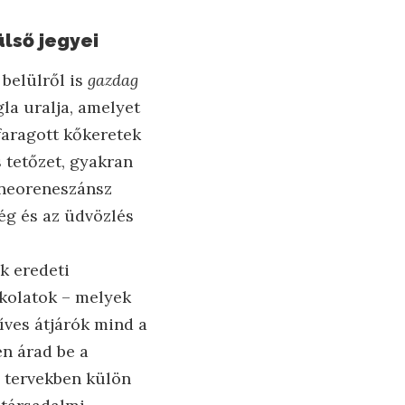
lső jegyei
belülről is
gazdag
la uralja, amelyet
faragott kőkeretek
 tetőzet, gyakran
 neoreneszánsz
ség és az üdvözlés
k eredeti
kolatok – melyek
íves átjárók mind a
en árad be a
i tervekben külön