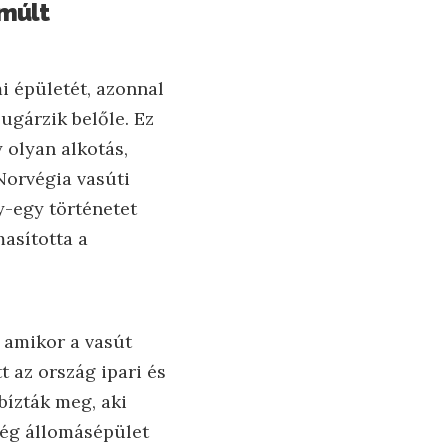
 múlt
i épületét, azonnal
ugárzik belőle. Ez
 olyan alkotás,
Norvégia vasúti
y-egy történetet
masította a
 amikor a vasút
t az ország ipari és
bízták meg, aki
vég állomásépület