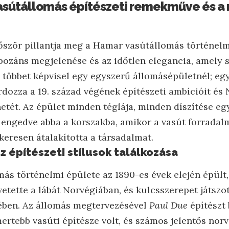
asútállomás építészeti remekműve és a
őször pillantja meg a Hamar vasútállomás történelm
ozáns megjelenése és az időtlen elegancia, amely s
 többet képvisel egy egyszerű állomásépületnél; egy
ozza a 19. század végének építészeti ambícióit és 
etét. Az épület minden téglája, minden díszítése eg
t engedve abba a korszakba, amikor a vasút forradal
keresen átalakította a társadalmat.
z építészeti stílusok találkozása
ás történelmi épülete az 1890-es évek elején épült,
tette a lábát Norvégiában, és kulcsszerepet játszot
ében. Az állomás megtervezésével
Paul Due
építészt 
mertebb vasúti építésze volt, és számos jelentős nor