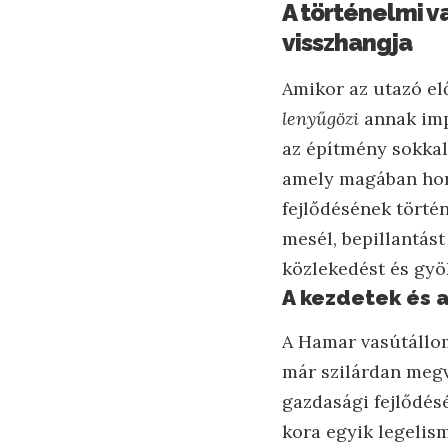
A történelmi v
visszhangja
Amikor az utazó el
lenyűgözi
annak imp
az építmény sokkal
amely magában hord
fejlődésének történ
mesél, bepillantás
közlekedést és gyö
A kezdetek és a
A Hamar vasútállom
már szilárdan megve
gazdasági fejlődés
kora egyik legelis