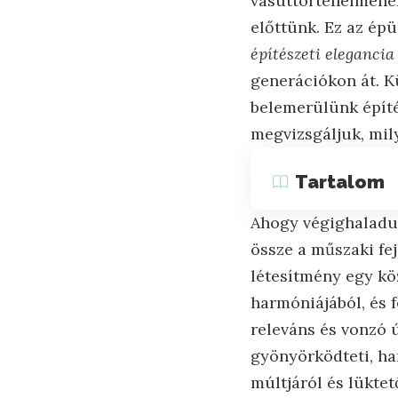
vasúttörténelmének
előttünk. Ez az ép
építészeti elegancia
generációkon át. K
belemerülünk építés
megvizsgáljuk, mil
Tartalom
Ahogy végighaladun
össze a műszaki fej
létesítmény egy kö
harmóniájából, és 
releváns és vonzó 
gyönyörködteti, h
múltjáról és lüktet