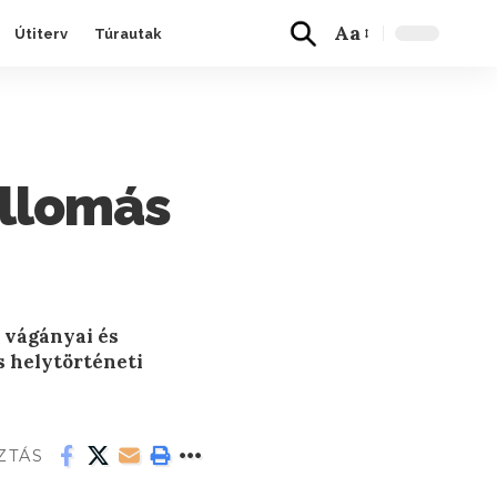
Aa
Útiterv
Túrautak
állomás
 vágányai és
s helytörténeti
ZTÁS