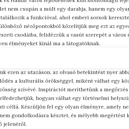
 és Hamar város fejlődésének kulcsfontosságú fejeze
ület nem csupán a múlt egy darabja, hanem egy olyan
találkozik a funkcióval, ahol emberi sorsok keresz
ülönböző nézőpontokból közelítjük meg ezt az egye
zeti csodáiba, felidézzük a vasút szerepét a város 
yen élményeket kínál ma a látogatóknak.
k ezen az utazáson, az olvasó betekintést nyer abb
lődés a kulturális örökséggel, miként válhat egy kö
zösség szívévé. Inspirációt meríthetünk a megőrzés
felfedezhetjük, hogyan válhat egy történelmi helyszí
úti céllá. Készüljön fel egy olyan élményre, amely n
anem gondolkodásra késztet, és mélyebb megértést 
ő jelenéről.