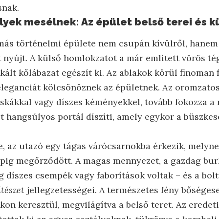
snak.
yek mesélnek: Az épület belső terei és kü
ás történelmi épülete nem csupán kívülről, hanem 
nyújt. A külső homlokzatot a már említett vörös tég
t kőlábazat egészít ki. Az ablakok körül finoman 
eleganciát kölcsönöznek az épületnek. Az oromzatos
cskákkal vagy díszes kéményekkel, tovább fokozza a
ot hangsúlyos portál díszíti, amely egykor a büszke
e, az utazó egy tágas várócsarnokba érkezik, melyne
apig megőrződött. A magas mennyezet, a gazdag bur
 díszes csempék vagy faborítások voltak – és a bolt
ítészet
jellegzetességei. A természetes fény bőséges
on keresztül, megvilágítva a belső teret. Az eredet