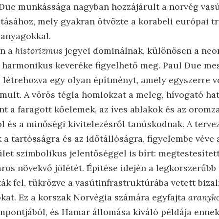
 Due munkássága nagyban hozzájárult a norvég vasú
ításához, mely gyakran ötvözte a korabeli európai tr
 anyagokkal.
an a
historizmus
jegyei dominálnak, különösen a neo
 harmonikus keveréke figyelhető meg. Paul Due mes
, létrehozva egy olyan építményt, amely egyszerre v
omult. A vörös tégla homlokzat a meleg, hívogató hat
nt a faragott kőelemek, az íves ablakok és az oromza
l és a minőségi kivitelezésről tanúskodnak. A terve
 a tartósságra és az időtállóságra, figyelembe véve 
let szimbolikus jelentőséggel is bírt: megtestesített
ros növekvő jólétét. Építése idején a legkorszerűbb
k fel, tükrözve a vasútinfrastruktúrába vetett biza
at. Ez a korszak Norvégia számára egyfajta
aranyk
empontjából, és Hamar állomása kiváló példája ennek 