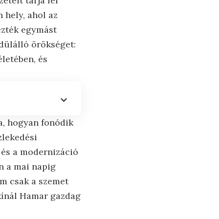
teit tárja fel
 hely, ahol az
tezték egymást
dülálló örökséget:
életében, és
a, hogyan fonódik
zlekedési
 és a modernizáció
n a mai napig
em csak a szemet
kínál Hamar gazdag