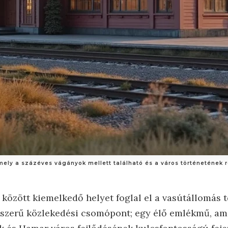
ly a százéves vágányok mellett található és a város történetének r
 között kiemelkedő helyet foglal el a vasútállomás 
yszerű közlekedési csomópont; egy élő emlékmű, am