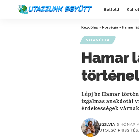
Belföld
Külfö
Kezdőlap
»
Norvégia
»
Hamar lát
NORVÉGIA
Hamar l
történe
Lépj be Hamar történ
izgalmas anekdotái v
érdekességek várnak
SZILVIA
5 HÓNAP 
UTOLSÓ FRISSÍTÉS: 