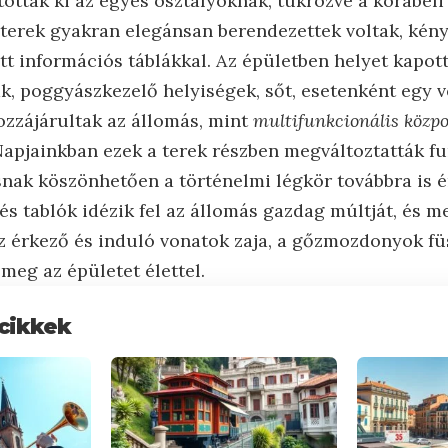
tottak ki az egyes osztályoknak, tükrözve a korabeli
a terek gyakran elegánsan berendezettek voltak, kén
tt információs táblákkal. Az épületben helyet kapot
ak, poggyászkezelő helyiségek, sőt, esetenként egy 
ozzájárultak az állomás, mint
multifunkcionális közp
apjainkban ezek a terek részben megváltoztatták fu
nak köszönhetően a történelmi légkör továbbra is é
és tablók idézik fel az állomás gazdag múltját, és m
z érkező és induló vonatok zaja, a gőzmozdonyok füs
meg az épületet élettel.
cikkek