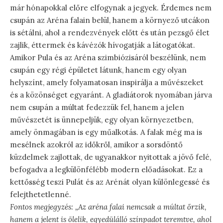
már hónapokkal előre elfogynak a jegyek. Érdemes nem
csupán az Aréna falain belül, hanem a környező utcákon
is sétálni, ahol a rendezvények előtt és után pezsgő élet
zajlik, éttermek és kávézók hívogatják a látogatókat.
Amikor Pula és az Aréna szimbiózisáról beszélünk, nem
csupán egy régi épületet látunk, hanem egy olyan
helyszínt, amely folyamatosan inspirálja a művészeket
és a közönséget egyaránt. A gladiátorok nyomában járva
nem csupán a múltat fedezzük fel, hanem a jelen
művészetét is ünnepeljük, egy olyan környezetben,
amely önmagában is egy műalkotás. A falak még ma is
mesélnek azokról az időkről, amikor a sorsdöntő
küzdelmek zajlottak, de ugyanakkor nyitottak a jövő felé,
befogadva a legkülönfélébb modern előadásokat. Ez a
kettősség teszi Pulát és az Arénát olyan különlegessé és
felejthetetlenné.
Fontos megjegyzés: „Az aréna falai nemcsak a múltat őrzik,
hanem a jelent is ölelik, egyedülálló színpadot teremtve, ahol