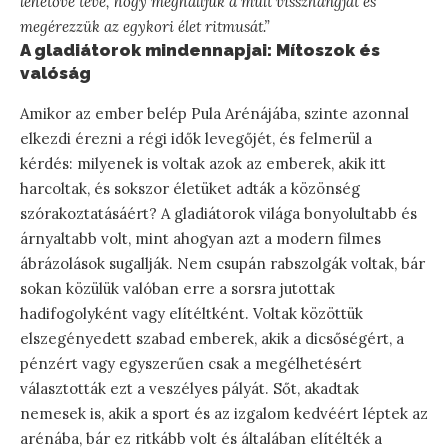
lehetővé téve, hogy meghalljuk a múlt visszhangját és
megérezzük az egykori élet ritmusát.”
A gladiátorok mindennapjai: Mítoszok és
valóság
Amikor az ember belép Pula Arénájába, szinte azonnal
elkezdi érezni a régi idők levegőjét, és felmerül a
kérdés: milyenek is voltak azok az emberek, akik itt
harcoltak, és sokszor életüket adták a közönség
szórakoztatásáért? A gladiátorok világa bonyolultabb és
árnyaltabb volt, mint ahogyan azt a modern filmes
ábrázolások sugallják. Nem csupán rabszolgák voltak, bár
sokan közülük valóban erre a sorsra jutottak
hadifogolyként vagy elítéltként. Voltak közöttük
elszegényedett szabad emberek, akik a dicsőségért, a
pénzért vagy egyszerűen csak a megélhetésért
választották ezt a veszélyes pályát. Sőt, akadtak
nemesek is, akik a sport és az izgalom kedvéért léptek az
arénába, bár ez ritkább volt és általában elítélték a