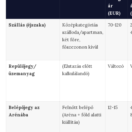
ár
(EUR)
Szállás (éjszaka)
Középkategóriás
70-120
szálloda/apartman,
két főre,
főszezonon kívül
Repülőjegy/
(Elutazás előtt
Változó
üzemanyag
kalkulálandó)
Belépőjegy az
Felnőtt belépő
12-15
Arénába
(Aréna + föld alatti
kiállítás)