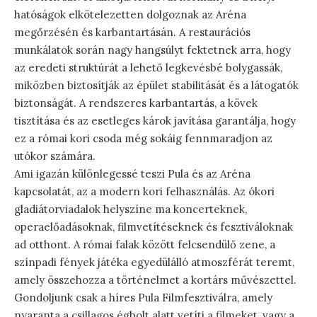
hatóságok elkötelezetten dolgoznak az Aréna
megőrzésén és karbantartásán. A restaurációs
munkálatok során nagy hangsúlyt fektetnek arra, hogy
az eredeti struktúrát a lehető legkevésbé bolygassák,
miközben biztosítják az épület stabilitását és a látogatók
biztonságát. A rendszeres karbantartás, a kövek
tisztítása és az esetleges károk javítása garantálja, hogy
ez a római kori csoda még sokáig fennmaradjon az
utókor számára.
Ami igazán különlegessé teszi Pula és az Aréna
kapcsolatát, az a modern kori felhasználás. Az ókori
gladiátorviadalok helyszíne ma koncerteknek,
operaelőadásoknak, filmvetítéseknek és fesztiváloknak
ad otthont. A római falak között felcsendülő zene, a
színpadi fények játéka egyedülálló atmoszférát teremt,
amely összehozza a történelmet a kortárs művészettel.
Gondoljunk csak a híres Pula Filmfesztiválra, amely
nyaranta a csillagos égbolt alatt vetíti a filmeket, vagy a