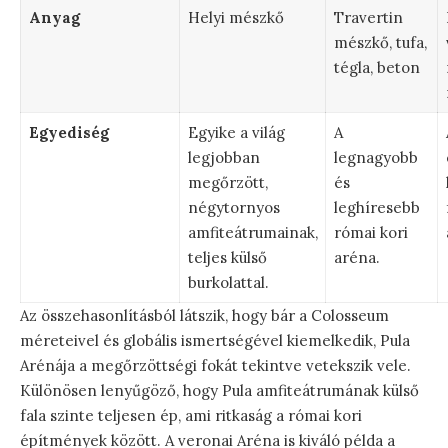
Anyag
Helyi mészkő
Travertin
mészkő, tufa,
tégla, beton
Egyediség
Egyike a világ
A
legjobban
legnagyobb
megőrzött,
és
négytornyos
leghíresebb
amfiteátrumainak,
római kori
teljes külső
aréna.
burkolattal.
Az összehasonlításból látszik, hogy bár a Colosseum
méreteivel és globális ismertségével kiemelkedik, Pula
Arénája a megőrzöttségi fokát tekintve vetekszik vele.
Különösen lenyűgöző, hogy Pula amfiteátrumának külső
fala szinte teljesen ép, ami ritkaság a római kori
építmények között. A veronai Aréna is kiváló példa a