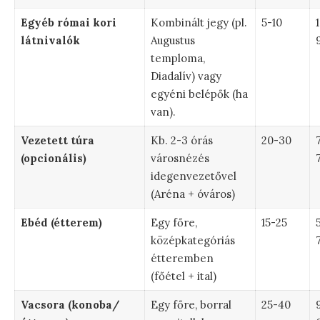
Egyéb római kori
Kombinált jegy (pl.
5-10
látnivalók
Augustus
temploma,
Diadalív) vagy
egyéni belépők (ha
van).
Vezetett túra
Kb. 2-3 órás
20-30
(opcionális)
városnézés
idegenvezetővel
(Aréna + óváros)
Ebéd (étterem)
Egy főre,
15-25
középkategóriás
étteremben
(főétel + ital)
Vacsora (konoba/
Egy főre, borral
25-40