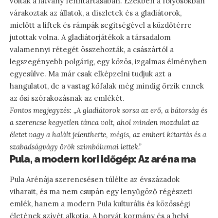
voltak a látvány fenntartásában. Ezekben a folyosókban
várakoztak az állatok, a díszletek és a gladiátorok,
mielőtt a liftek és rámpák segítségével a küzdőtérre
jutottak volna. A gladiátorjátékok a társadalom
valamennyi rétegét összehozták, a császártól a
legszegényebb polgárig, egy közös, izgalmas élményben
egyesülve. Ma már csak elképzelni tudjuk azt a
hangulatot, de a vastag kőfalak még mindig őrzik ennek
az ősi szórakozásnak az emlékét.
Fontos megjegyzés: „A gladiátorok sorsa az erő, a bátorság és
a szerencse kegyetlen tánca volt, ahol minden mozdulat az
életet vagy a halált jelenthette, mégis, az emberi kitartás és a
szabadságvágy örök szimbólumai lettek.”
Pula, a modern kori időgép: Az aréna ma
Pula Arénája szerencsésen túlélte az évszázadok
viharait, és ma nem csupán egy lenyűgöző régészeti
emlék, hanem a modern Pula kulturális és közösségi
életének szívét alkotja. A horvát kormány és a helyi