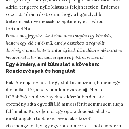
Adriai-tengerre nyíló kilátás is felejthetetlen. Érdemes
vezetett túrán részt venni, hogy a legmélyebb
betekintést nyerhessük az építmény és a város
történetébe.
Fontos megjegyzés: „Az Aréna nem csupán egy kőrakás,
hanem egy élő emlékmű, amely összeköti a régmúlt
dicsőségét a ma lüktető kultúrájával, állandóan emlékeztetve
bennünket a történelem erejére és folytonosságára.”
Egy élmény, ami túlmutat a köveken:
Rendezvények és hangulat
Pula Arénája nemcsak egy statikus múzeum, hanem egy
dinamikus tér, amely minden nyáron újjáéled a
különböző rendezvényeknek köszönhetően. Az
építmény adta egyedülálló atmoszférát semmi sem tudja
felülmúlni. Képzeljen el egy operaelőadást, ahol az
énekhangok a több ezer éves falak között
visszhangzanak, vagy egy rockkoncertet, ahol a modern