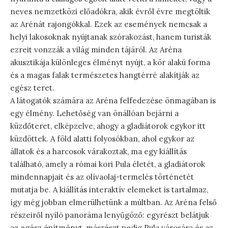
neves nemzetközi előadókra, akik évről évre megtöltik
az Arénát rajongókkal. Ezek az események nemcsak a
helyi lakosoknak nyújtanak szórakozást, hanem turisták
ezreit vonzzák a világ minden tájáról. Az Aréna
akusztikája különleges élményt nyújt, a kör alakú forma
és a magas falak természetes hangtérré alakítják az
egész teret.
A látogatók számára az Aréna felfedezése önmagában is
egy élmény. Lehetőség van önállóan bejárni a
küzdőteret, elképzelve, ahogy a gladiátorok egykor itt
küzdöttek. A föld alatti folyosókban, ahol egykor az
állatok és a harcosok várakoztak, ma egy kiállítás
található, amely a római kori Pula életét, a gladiátorok
mindennapjait és az olívaolaj-termelés történetét
mutatja be. A kiállítás interaktív elemeket is tartalmaz,
így még jobban elmerülhetünk a múltban. Az Aréna felső
részeiről nyíló panoráma lenyűgöző: egyrészt belátjuk
az egész építményt, másrészt pedig Pula városára és az