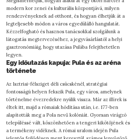
Megismerhetjük, hogyan alakul át egy ókori harctér a
modern kor zenei és kulturális központjává, milyen
rendezvényeknek ad otthont, és hogyan élhetjük át a
legteljesebb módon a város egyedülálló hangulatát.
Kézzelfogható és hasznos tanácsokkal szolgálunk a
látogatás megtervezéséhez, a jegyvásárlástól a helyi
gasztronómiáig, hogy utazása Pulába felejthetetlen
legyen.
Egy időutazás kapuja: Pula és az aréna
története
Az Isztriai-félsziget déli csücskénél, stratégiai
fontosságú helyen fekszik Pula, egy város, amelynek
történelme évezredekre nyúlik vissza. Már az illírek is
éltek itt, majd a rómaiak hódítása után, i.e. 177-ben
alapították meg a Pola nevű kolóniát. Gyorsan virágzó
településsé vált, köszönhetően a tengeri kikötőjének és
a termékeny vidéknek. A római uralom idején Pula
jelentős fejlődésen ment keresztül, számos lenyűgöző