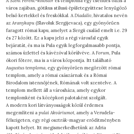
A
Szent Ferenc-kolostor
és temploma egy csendes oázis a
város zajában, gótikus stílusú épületegyüttese lenyűgöző
belső kertekkel és freskókkal. A
Diadalív
, hivatalos nevén
az
Aranykapu
(Slavoluk Sergijevaca), egy gyönyörűen
faragott római kapu, amelyet a Sergii család emelt i.e. 29
és 27 között. Ez a kapu jelzi a régi városfal egyik
bejáratát, és ma is Pula egyik legforgalmasabb pontja,
számos üzlettel és kávézóval körülvéve. A
Forum
, Pula
ókori főtere, ma is a város központja. Itt található
Augustus temploma
, egy gyönyörűen megőrzött római
templom, amely a római császárnak és a Római
Birodalom istennőjének, Rómának volt szentelve. A
templom mellett áll a városháza, amely egykor
templomként és középkori palotaként szolgált.
A modern kori látványosságok közül érdemes
megemlíteni a
pulai Akváriumot
, amely a Verudela-
félszigeten, egy régi osztrák-magyar erődítményben
kapott helyet. Itt megismerkedhetünk az Adria