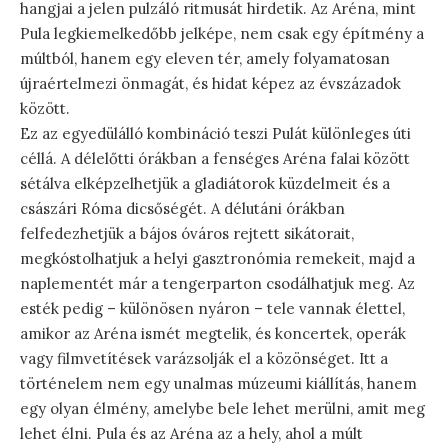
hangjai a jelen pulzáló ritmusát hirdetik. Az Aréna, mint
Pula legkiemelkedőbb jelképe, nem csak egy építmény a
múltból, hanem egy eleven tér, amely folyamatosan
újraértelmezi önmagát, és hidat képez az évszázadok
között.
Ez az egyedülálló kombináció teszi Pulát különleges úti
céllá. A délelőtti órákban a fenséges Aréna falai között
sétálva elképzelhetjük a gladiátorok küzdelmeit és a
császári Róma dicsőségét. A délutáni órákban
felfedezhetjük a bájos óváros rejtett sikátorait,
megkóstolhatjuk a helyi gasztronómia remekeit, majd a
naplementét már a tengerparton csodálhatjuk meg. Az
esték pedig – különösen nyáron – tele vannak élettel,
amikor az Aréna ismét megtelik, és koncertek, operák
vagy filmvetítések varázsolják el a közönséget. Itt a
történelem nem egy unalmas múzeumi kiállítás, hanem
egy olyan élmény, amelybe bele lehet merülni, amit meg
lehet élni. Pula és az Aréna az a hely, ahol a múlt