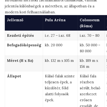
Birodalom mérnöki zsenialitásáról tanúskodik, vannak
jelentős különbségek a méretben, az állapotban és a
modern kori felhasználásban.
Jellemző
Pula Aréna
Colosseum
(Róma)
Kezdeti építés
i.e. 27 – i.sz. 68
i.sz. 70 – 80
Befogadóképesség
kb. 20 000
kb. 50 000 –
80 000
Méret (H x Sz)
kb. 132 m x 105 m
kb. 189 m x
156 m
Állapot
Külső falak szinte
Külső fala
teljesen épek, a
részben
küzdőtér, föld
sérült, belső
alatti folyosók
szerkezet
épek.
erősen
erodált, de