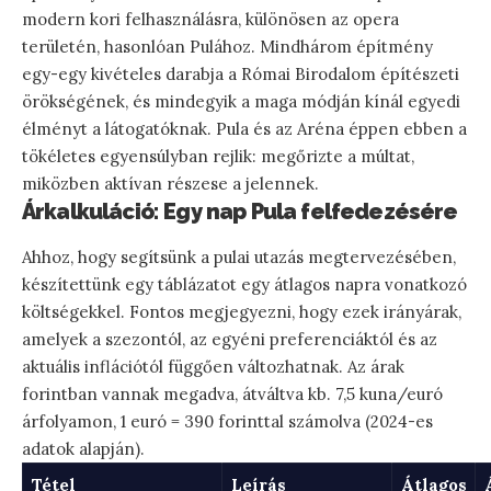
modern kori felhasználásra, különösen az opera
területén, hasonlóan Pulához. Mindhárom építmény
egy-egy kivételes darabja a Római Birodalom építészeti
örökségének, és mindegyik a maga módján kínál egyedi
élményt a látogatóknak. Pula és az Aréna éppen ebben a
tökéletes egyensúlyban rejlik: megőrizte a múltat,
miközben aktívan részese a jelennek.
Árkalkuláció: Egy nap Pula felfedezésére
Ahhoz, hogy segítsünk a pulai utazás megtervezésében,
készítettünk egy táblázatot egy átlagos napra vonatkozó
költségekkel. Fontos megjegyezni, hogy ezek irányárak,
amelyek a szezontól, az egyéni preferenciáktól és az
aktuális inflációtól függően változhatnak. Az árak
forintban vannak megadva, átváltva kb. 7,5 kuna/euró
árfolyamon, 1 euró = 390 forinttal számolva (2024-es
adatok alapján).
Tétel
Leírás
Átlagos