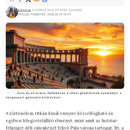
SZILVIA
6 HÓNAP AGO
29 PERC OLVASÁS
UTOLSÓ FRISSÍTÉS: 2026.01.31. 19:47
Pula és az Aréna: felfedezés a római gladiátorok nyomában, a
tengerpart gyönyörű kilátásával.
A történelem ritkán kínál ennyire kézzelfogható és
egyben lélegzetelállító élményt, mint amit az Isztriai-
félsziget déli csücskénél fekvő Pula városa tartogat. Itt, a