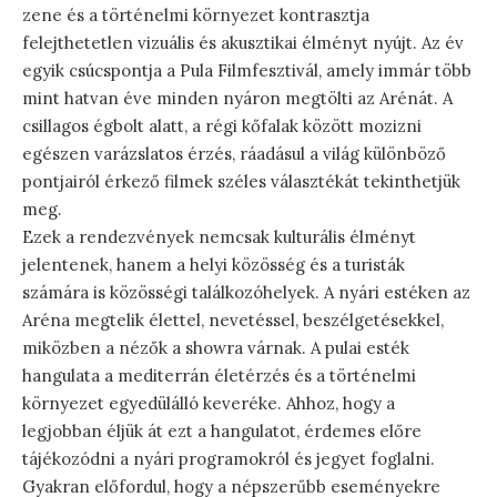
zene és a történelmi környezet kontrasztja
felejthetetlen vizuális és akusztikai élményt nyújt. Az év
egyik csúcspontja a Pula Filmfesztivál, amely immár több
mint hatvan éve minden nyáron megtölti az Arénát. A
csillagos égbolt alatt, a régi kőfalak között mozizni
egészen varázslatos érzés, ráadásul a világ különböző
pontjairól érkező filmek széles választékát tekinthetjük
meg.
Ezek a rendezvények nemcsak kulturális élményt
jelentenek, hanem a helyi közösség és a turisták
számára is közösségi találkozóhelyek. A nyári estéken az
Aréna megtelik élettel, nevetéssel, beszélgetésekkel,
miközben a nézők a showra várnak. A pulai esték
hangulata a mediterrán életérzés és a történelmi
környezet egyedülálló keveréke. Ahhoz, hogy a
legjobban éljük át ezt a hangulatot, érdemes előre
tájékozódni a nyári programokról és jegyet foglalni.
Gyakran előfordul, hogy a népszerűbb eseményekre