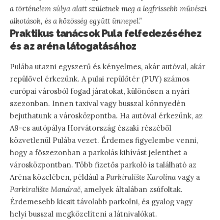
a történelem súlya alatt születnek meg a legfrissebb művészi
alkotások, és a közösség együtt ünnepel.”
Praktikus tanácsok Pula felfedezéséhez
és az aréna látogatásához
Pulába utazni egyszerű és kényelmes, akár autóval, akár
repülővel érkezünk. A pulai repülőtér (PUY) számos
európai városból fogad járatokat, különösen a nyári
szezonban. Innen taxival vagy busszal könnyedén
bejuthatunk a városközpontba. Ha autóval érkezünk, az
A9-es autópálya Horvátország északi részéből
közvetlenül Pulába vezet. Érdemes figyelembe venni,
hogy a főszezonban a parkolás kihívást jelenthet a
városközpontban. Több fizetős parkoló is található az
Aréna közelében, például a
Parkiralište Karolina
vagy a
Parkiralište Mandrač
, amelyek általában zsúfoltak.
Érdemesebb kicsit távolabb parkolni, és gyalog vagy
helyi busszal megközelíteni a látnivalókat.