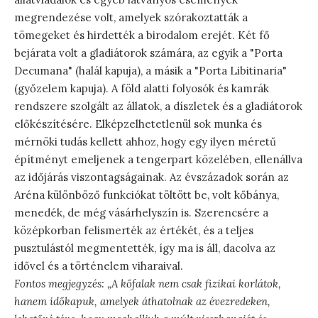
megrendezése volt, amelyek szórakoztatták a
tömegeket és hirdették a birodalom erejét. Két fő
bejárata volt a gladiátorok számára, az egyik a "Porta
Decumana" (halál kapuja), a másik a "Porta Libitinaria"
(győzelem kapuja). A föld alatti folyosók és kamrák
rendszere szolgált az állatok, a díszletek és a gladiátorok
előkészítésére. Elképzelhetetlenül sok munka és
mérnöki tudás kellett ahhoz, hogy egy ilyen méretű
építményt emeljenek a tengerpart közelében, ellenállva
az időjárás viszontagságainak. Az évszázadok során az
Aréna különböző funkciókat töltött be, volt kőbánya,
menedék, de még vásárhelyszín is. Szerencsére a
középkorban felismerték az értékét, és a teljes
pusztulástól megmentették, így ma is áll, dacolva az
idővel és a történelem viharaival.
Fontos megjegyzés: „A kőfalak nem csak fizikai korlátok,
hanem időkapuk, amelyek áthatolnak az évezredeken,