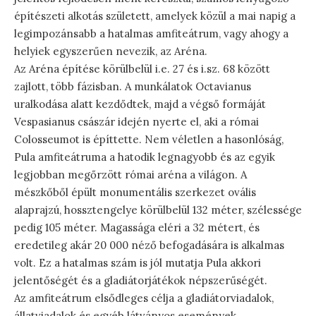
építészeti alkotás született, amelyek közül a mai napig a
legimpozánsabb a hatalmas amfiteátrum, vagy ahogy a
helyiek egyszerűen nevezik, az Aréna.
Az Aréna építése körülbelül i.e. 27 és i.sz. 68 között
zajlott, több fázisban. A munkálatok Octavianus
uralkodása alatt kezdődtek, majd a végső formáját
Vespasianus császár idején nyerte el, aki a római
Colosseumot is építtette. Nem véletlen a hasonlóság,
Pula amfiteátruma a hatodik legnagyobb és az egyik
legjobban megőrzött római aréna a világon. A
mészkőből épült monumentális szerkezet ovális
alaprajzú, hossztengelye körülbelül 132 méter, szélessége
pedig 105 méter. Magassága eléri a 32 métert, és
eredetileg akár 20 000 néző befogadására is alkalmas
volt. Ez a hatalmas szám is jól mutatja Pula akkori
jelentőségét és a gladiátorjátékok népszerűségét.
Az amfiteátrum elsődleges célja a gladiátorviadalok,
állatviadalok és egyéb látványos események