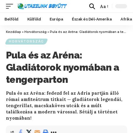
Aa
Belföld
Külföld
Európa
Észak és Dél-Amerika
Afrika
Kezdőlap
»
Horvátország
»
Pula és az Aréna: Gladiátorok nyomában a tengerparton
HORVÁTORSZÁG
Pula és az Aréna:
Gladiátorok nyomában a
tengerparton
Pula és az Aréna: fedezd fel az Adria partján álló
római amfiteátrum titkait — gladiátorok legendái,
tengerillat, macskaköves utcák és a múlt
találkozása a modern várossal. Sétálj a történet
nyomában!