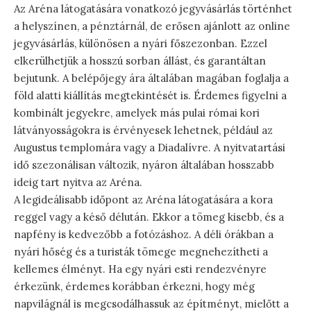
Az Aréna látogatására vonatkozó jegyvásárlás történhet
a helyszínen, a pénztárnál, de erősen ajánlott az online
jegyvásárlás, különösen a nyári főszezonban. Ezzel
elkerülhetjük a hosszú sorban állást, és garantáltan
bejutunk. A belépőjegy ára általában magában foglalja a
föld alatti kiállítás megtekintését is. Érdemes figyelni a
kombinált jegyekre, amelyek más pulai római kori
látványosságokra is érvényesek lehetnek, például az
Augustus templomára vagy a Diadalívre. A nyitvatartási
idő szezonálisan változik, nyáron általában hosszabb
ideig tart nyitva az Aréna.
A legideálisabb időpont az Aréna látogatására a kora
reggel vagy a késő délután. Ekkor a tömeg kisebb, és a
napfény is kedvezőbb a fotózáshoz. A déli órákban a
nyári hőség és a turisták tömege megnehezítheti a
kellemes élményt. Ha egy nyári esti rendezvényre
érkezünk, érdemes korábban érkezni, hogy még
napvilágnál is megcsodálhassuk az építményt, mielőtt a