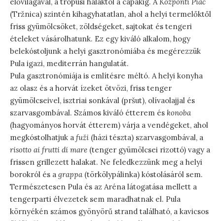
élővilágával, a trópusi halaktól a cápákig. A
Központi Piac
(Tržnica) szintén kihagyhatatlan, ahol a helyi termelőktől
friss gyümölcsöket, zöldségeket, sajtokat és tengeri
ételeket vásárolhatunk. Ez egy kiváló alkalom, hogy
belekóstoljunk a helyi gasztronómiába és megérezzük
Pula igazi, mediterrán hangulatát.
Pula gasztronómiája is említésre méltó. A helyi konyha
az olasz és a horvát ízeket ötvözi, friss tenger
gyümölcseivel, isztriai sonkával (pršut), olívaolajjal és
szarvasgombával. Számos kiváló étterem és
konoba
(hagyományos horvát étterem) várja a vendégeket, ahol
megkóstolhatjuk a
fuži
(házi tészta) szarvasgombával, a
risotto ai frutti di mare
(tenger gyümölcsei rizottó) vagy a
frissen grillezett halakat. Ne feledkezzünk meg a helyi
borokról és a
grappa
(törkölypálinka) kóstolásáról sem.
Természetesen Pula és az Aréna látogatása mellett a
tengerparti élvezetek sem maradhatnak el. Pula
környékén számos gyönyörű strand található, a kavicsos