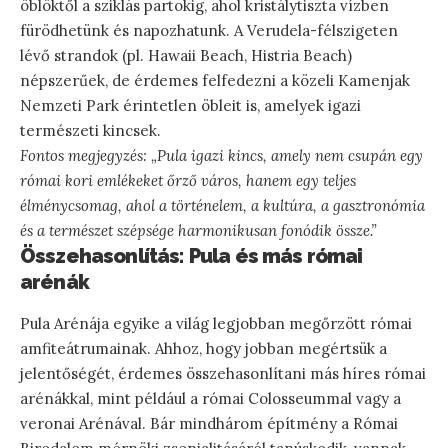
öblöktől a sziklás partokig, ahol kristálytiszta vízben
fürödhetünk és napozhatunk. A Verudela-félszigeten
lévő strandok (pl. Hawaii Beach, Histria Beach)
népszerűek, de érdemes felfedezni a közeli Kamenjak
Nemzeti Park érintetlen öbleit is, amelyek igazi
természeti kincsek.
Fontos megjegyzés: „Pula igazi kincs, amely nem csupán egy
római kori emlékeket őrző város, hanem egy teljes
élménycsomag, ahol a történelem, a kultúra, a gasztronómia
és a természet szépsége harmonikusan fonódik össze.”
Összehasonlítás: Pula és más római
arénák
Pula Arénája egyike a világ legjobban megőrzött római
amfiteátrumainak. Ahhoz, hogy jobban megértsük a
jelentőségét, érdemes összehasonlítani más híres római
arénákkal, mint például a római Colosseummal vagy a
veronai Arénával. Bár mindhárom építmény a Római