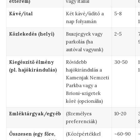
étterem)
vagy itallal
Kávé/ital
Két kávé/üdítő a
5-8
nap folyamán
Közlekedés (helyi)
Buszjegyek vagy
2-5
parkolás (ha
autóval vagyunk)
Kiegészítő élmény
Rövidebb
30-50
(pl. hajókirándulás)
hajókirándulás a
Kamenjak Nemzeti
Parkba vagy a
Brioni-szigetek
köré (opcionális)
Emléktárgyak/egyéb
(Személyes
10-20
preferenciák)
Összesen (egy főre,
(Középértékkel
~60-90