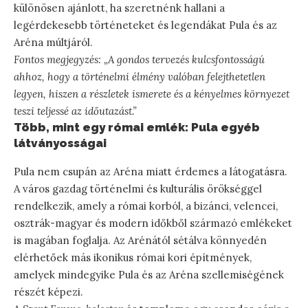
különösen ajánlott, ha szeretnénk hallani a
legérdekesebb történeteket és legendákat Pula és az
Aréna múltjáról.
Fontos megjegyzés: „A gondos tervezés kulcsfontosságú
ahhoz, hogy a történelmi élmény valóban felejthetetlen
legyen, hiszen a részletek ismerete és a kényelmes környezet
teszi teljessé az időutazást.”
Több, mint egy római emlék: Pula egyéb
látványosságai
Pula nem csupán az Aréna miatt érdemes a látogatásra.
A város gazdag történelmi és kulturális örökséggel
rendelkezik, amely a római korból, a bizánci, velencei,
osztrák-magyar és modern időkből származó emlékeket
is magában foglalja. Az Arénától sétálva könnyedén
elérhetőek más ikonikus római kori építmények,
amelyek mindegyike Pula és az Aréna szellemiségének
részét képezi.