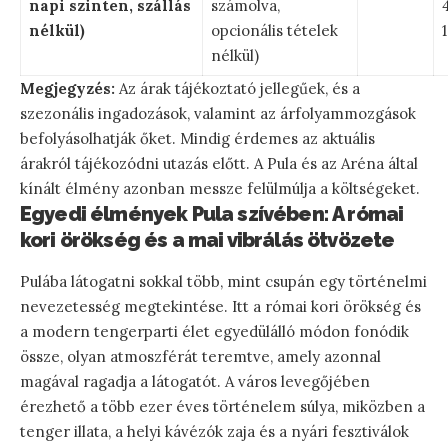
napi szinten, szállás
számolva,
nélkül)
opcionális tételek
nélkül)
Megjegyzés:
Az árak tájékoztató jellegűek, és a
szezonális ingadozások, valamint az árfolyammozgások
befolyásolhatják őket. Mindig érdemes az aktuális
árakról tájékozódni utazás előtt. A Pula és az Aréna által
kínált élmény azonban messze felülmúlja a költségeket.
Egyedi élmények Pula szívében: A római
kori örökség és a mai vibrálás ötvözete
Pulába látogatni sokkal több, mint csupán egy történelmi
nevezetesség megtekintése. Itt a római kori örökség és
a modern tengerparti élet egyedülálló módon fonódik
össze, olyan atmoszférát teremtve, amely azonnal
magával ragadja a látogatót. A város levegőjében
érezhető a több ezer éves történelem súlya, miközben a
tenger illata, a helyi kávézók zaja és a nyári fesztiválok