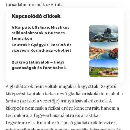
társadalmi normák szerint.
Kapcsolódó cikkek
A Kárpátok Szfinxe: Misztikus
sziklaalakzatok a Bucsecs-
fennsíkon
Loutraki: Gyógyvíz, kaszinó és
vízesés a Korinthoszi-öbölnél
Blåkrog látnivalók – Helyi
gazdaságok és farmboltok
A gladiátorok nem voltak magukra hagyottak. Szigorú
kiképzést kaptak a
ludus
nevű gladiátoriskolákban, ahol a
lanista
(az iskola vezetője) irányításával edzettek. A
kiképzés nemcsak a fizikai erőre koncentrált, hanem a
technikára, a fegyverhasználatra és a taktikai
fegyelemre is. Különböző típusú gladiátorok léteztek,
mindegyiknek megvolt a maga speciális felszerelése és