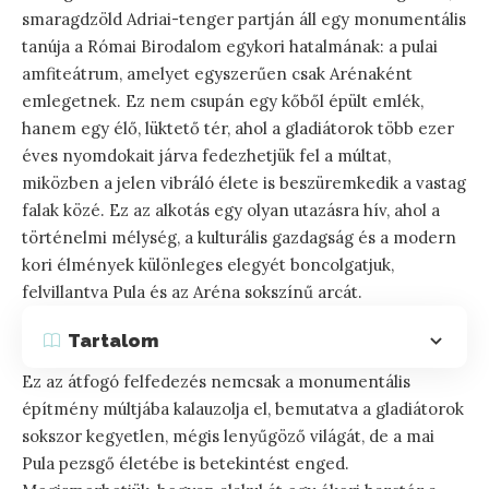
smaragdzöld Adriai-tenger partján áll egy monumentális
tanúja a Római Birodalom egykori hatalmának: a pulai
amfiteátrum, amelyet egyszerűen csak Arénaként
emlegetnek. Ez nem csupán egy kőből épült emlék,
hanem egy élő, lüktető tér, ahol a gladiátorok több ezer
éves nyomdokait járva fedezhetjük fel a múltat,
miközben a jelen vibráló élete is beszüremkedik a vastag
falak közé. Ez az alkotás egy olyan utazásra hív, ahol a
történelmi mélység, a kulturális gazdagság és a modern
kori élmények különleges elegyét boncolgatjuk,
felvillantva Pula és az Aréna sokszínű arcát.
Tartalom
Ez az átfogó felfedezés nemcsak a monumentális
építmény múltjába kalauzolja el, bemutatva a gladiátorok
sokszor kegyetlen, mégis lenyűgöző világát, de a mai
Pula pezsgő életébe is betekintést enged.