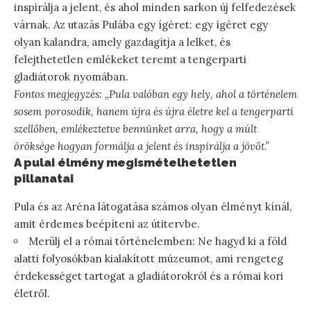
inspirálja a jelent, és ahol minden sarkon új felfedezések
várnak. Az utazás Pulába egy ígéret: egy ígéret egy
olyan kalandra, amely gazdagítja a lelket, és
felejthetetlen emlékeket teremt a tengerparti
gladiátorok nyomában.
Fontos megjegyzés: „Pula valóban egy hely, ahol a történelem
sosem porosodik, hanem újra és újra életre kel a tengerparti
szellőben, emlékeztetve bennünket arra, hogy a múlt
öröksége hogyan formálja a jelent és inspirálja a jövőt.”
A pulai élmény megismételhetetlen
pillanatai
Pula és az Aréna látogatása számos olyan élményt kínál,
amit érdemes beépíteni az útitervbe.
Merülj el a római történelemben: Ne hagyd ki a föld
alatti folyosókban kialakított múzeumot, ami rengeteg
érdekességet tartogat a gladiátorokról és a római kori
életről.