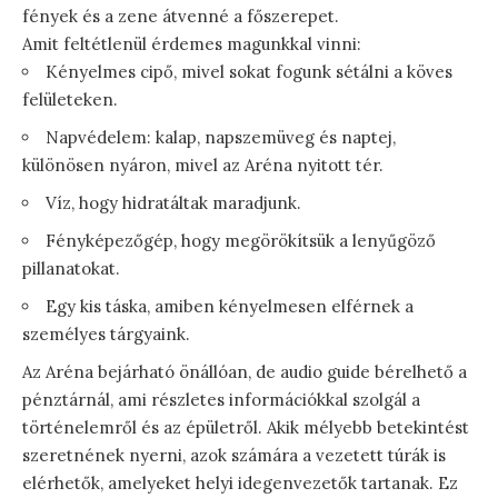
fények és a zene átvenné a főszerepet.
Amit feltétlenül érdemes magunkkal vinni:
Kényelmes cipő, mivel sokat fogunk sétálni a köves
felületeken.
Napvédelem: kalap, napszemüveg és naptej,
különösen nyáron, mivel az Aréna nyitott tér.
Víz, hogy hidratáltak maradjunk.
Fényképezőgép, hogy megörökítsük a lenyűgöző
pillanatokat.
Egy kis táska, amiben kényelmesen elférnek a
személyes tárgyaink.
Az Aréna bejárható önállóan, de audio guide bérelhető a
pénztárnál, ami részletes információkkal szolgál a
történelemről és az épületről. Akik mélyebb betekintést
szeretnének nyerni, azok számára a vezetett túrák is
elérhetők, amelyeket helyi idegenvezetők tartanak. Ez