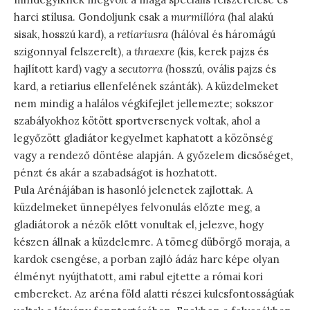
harci stílusa. Gondoljunk csak a
murmillóra
(hal alakú
sisak, hosszú kard), a
retiariusra
(hálóval és háromágú
szigonnyal felszerelt), a
thraexre
(kis, kerek pajzs és
hajlított kard) vagy a
secutorra
(hosszú, ovális pajzs és
kard, a retiarius ellenfelének szánták). A küzdelmeket
nem mindig a halálos végkifejlet jellemezte; sokszor
szabályokhoz kötött sportversenyek voltak, ahol a
legyőzött gladiátor kegyelmet kaphatott a közönség
vagy a rendező döntése alapján. A győzelem dicsőséget,
pénzt és akár a szabadságot is hozhatott.
Pula Arénájában is hasonló jelenetek zajlottak. A
küzdelmeket ünnepélyes felvonulás előzte meg, a
gladiátorok a nézők előtt vonultak el, jelezve, hogy
készen állnak a küzdelemre. A tömeg dübörgő moraja, a
kardok csengése, a porban zajló ádáz harc képe olyan
élményt nyújthatott, ami rabul ejtette a római kori
embereket. Az aréna föld alatti részei kulcsfontosságúak