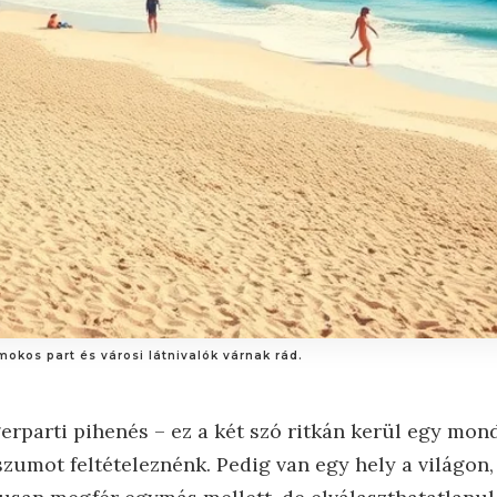
okos part és városi látnivalók várnak rád.
erparti pihenés – ez a két szó ritkán kerül egy mon
umot feltételeznénk. Pedig van egy hely a világon, 