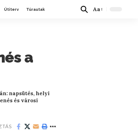
Aa
Útiterv
Túrautak
nés a
án: napsütés, helyi
henés és városi
ZTÁS