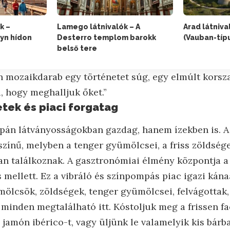
k –
Lamego látnivalók – A
Arad látniva
lyn hídon
Desterro templom barokk
(Vauban-típ
belső tere
 mozaikdarab egy történetet súg, egy elmúlt korszak 
, hogy meghalljuk őket.”
etek és piaci forgatag
pán látványosságokban gazdag, hanem ízekben is. A
színű, melyben a tenger gyümölcsei, a friss zöldség
n találkoznak. A gasztronómiai élmény központja a
s mellett. Ez a vibráló és színpompás piac igazi kán
mölcsök, zöldségek, tenger gyümölcsei, felvágottak, 
 minden megtalálható itt. Kóstoljuk meg a frissen fa
jamón ibérico-t, vagy üljünk le valamelyik kis bárba 