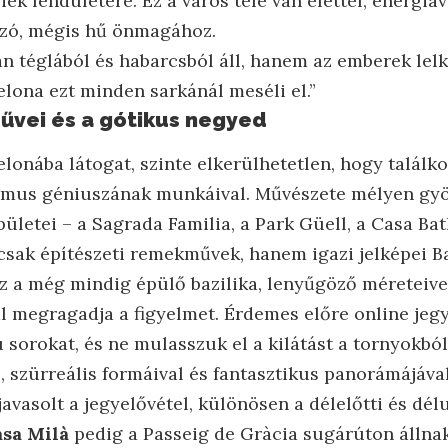
iek lendületére. Ez a város tele van élettel, energiáv
ozó, mégis hű önmagához.
n téglából és habarcsból áll, hanem az emberek lelk
elona ezt minden sarkánál meséli el.”
vei és a gótikus negyed
elonába látogat, szinte elkerülhetetlen, hogy találk
zmus géniuszának munkáival. Művészete mélyen gyö
pületei – a Sagrada Familia, a Park Güell, a Casa Bat
csak építészeti remekművek, hanem igazi jelképei B
ez a még mindig épülő bazilika, lenyűgöző méreteive
al megragadja a figyelmet. Érdemes előre online jeg
 sorokat, és ne mulasszuk el a kilátást a tornyokbó
l, szürreális formáival és fantasztikus panorámájáva
s javasolt a jegyelővétel, különösen a délelőtti és dé
sa Milà
pedig a Passeig de Gràcia sugárúton állnak