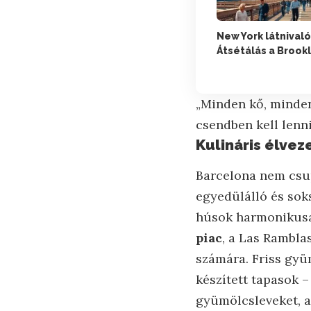
New York látnivaló
Átsétálás a Brook
„Minden kő, minden
csendben kell lenni
Kulináris élvez
Barcelona nem csu
egyedülálló és sok
húsok harmonikusa
piac
, a Las Rambla
számára. Friss gyü
készített tapasok –
gyümölcsleveket, a 