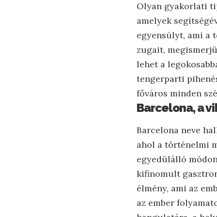
Olyan gyakorlati t
amelyek segítségév
egyensúlyt, ami a t
zugait, megismerjü
lehet a legokosabb
tengerparti pihenés
főváros minden szé
Barcelona, a v
Barcelona neve hal
ahol a történelmi m
egyedülálló módon 
kifinomult gasztro
élmény, ami az emb
az ember folyamato