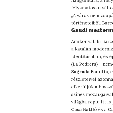
hangulatára, a hely
folyamatosan vált
„A város nem csupá
történeteiből. Barc
Gaudí mestermű
Amikor valaki Barc
a katalán moderni
identitásában, és é
(La Pedrera) – nem
Sagrada Familia
, 
részleteivel azonn
elkerüljük a hosszú
színes mozaikjaiva
világba repít. Itt i
Casa Batlló
és a
Ca