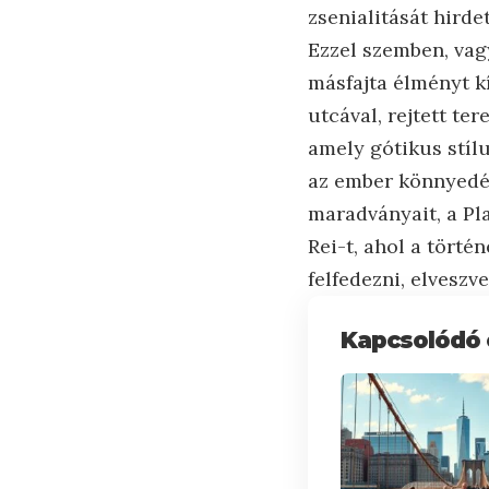
zsenialitását hirde
Ezzel szemben, vag
másfajta élményt k
utcával, rejtett te
amely gótikus stíl
az ember könnyedén
maradványait, a Pl
Rei-t, ahol a tört
felfedezni, elveszv
Kapcsolódó 