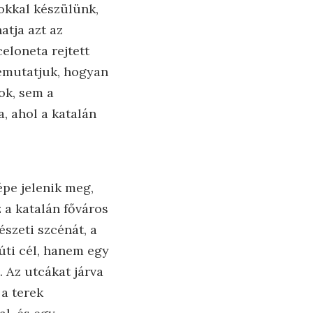
okkal készülünk,
atja azt az
eloneta rejtett
bemutatjuk, hogyan
ok, sem a
a, ahol a katalán
épe jelenik meg,
 a katalán főváros
szeti szcénát, a
úti cél, hanem egy
 Az utcákat járva
a terek