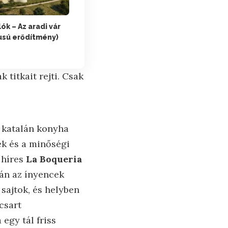
lók – Az aradi vár
usú erődítmény)
titkait rejti. Csak
 katalán konyha
ek és a minőségi
 híres
La Boqueria
aán az ínyencek
sajtok, és helyben
csart
egy tál friss