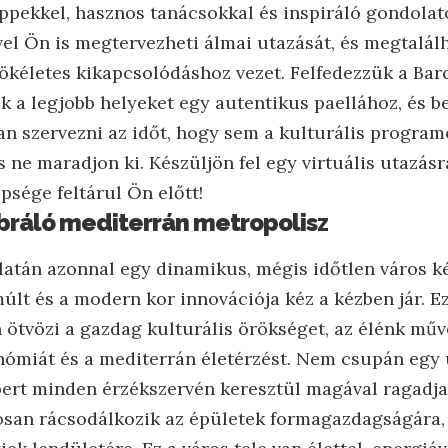
ippekkel, hasznos tanácsokkal és inspiráló gondolat
el Ön is megtervezheti álmai utazását, és megtalálh
ökéletes kikapcsolódáshoz vezet. Felfedezzük a Barc
k a legjobb helyeket egy autentikus paellához, és 
an szervezni az időt, hogy sem a kulturális program
 ne maradjon ki. Készüljön fel egy virtuális utazásr
psége feltárul Ön előtt!
ibráló mediterrán metropolisz
latán azonnal egy dinamikus, mégis időtlen város k
últ és a modern kor innovációja kéz a kézben jár. Ez
ötvözi a gazdag kulturális örökséget, az élénk művé
nómiát és a mediterrán életérzést. Nem csupán egy 
ert minden érzékszervén keresztül magával ragadja.
san rácsodálkozik az épületek formagazdagságára, 