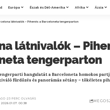
ld
Európa
Észak és Dél-Amerika
Afrika
Ázsia
celona látnivalók – Pihenés a Barceloneta tengerparton
a látnivalók – Pihe
neta tengerparton
tengerparti hangulatát a Barceloneta homokos partj
 kiváló fürdőzés és panorámás sétány – tökéletes pi
AGO
23 PERC OLVASÁS
MEGOS
2026.01.07. 00:38