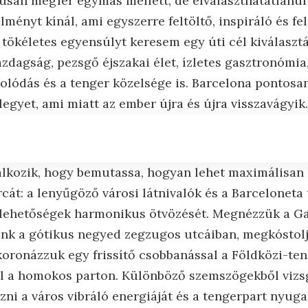
an megfér egymás mellett, de elválaszthatatlanul 
lményt kínál, ami egyszerre feltöltő, inspiráló és fel
tökéletes egyensúlyt keresem egy úti cél kiválaszt
azdagság, pezsgő éjszakai élet, ízletes gasztronómi
lódás és a tenger közelsége is. Barcelona pontosan 
egyet, ami miatt az ember újra és újra visszavágyik.
llalkozik, hogy bemutassa, hogyan lehet maximálisan
cát: a lenyűgöző városi látnivalók és a Barceloneta
 lehetőségek harmonikus ötvözését. Megnézzük a Gau
nk a gótikus negyed zegzugos utcáiban, megkóstolju
ronázzuk egy frissítő csobbanással a Földközi-ten
l a homokos parton. Különböző szemszögekből vizs
zni a város vibráló energiáját és a tengerpart nyuga