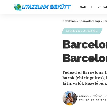
Belföld
Külfö
Kezdőlap
»
Spanyolország
»
Bar
SPANYOLORSZÁG
Barcelon
Barcelo
Fedezd el Barcelona 
bárok (chiringuitos),
látnivalók közelében.
SZILVIA
7 HÓNAP 
UTOLSÓ FRISSÍTÉS: 