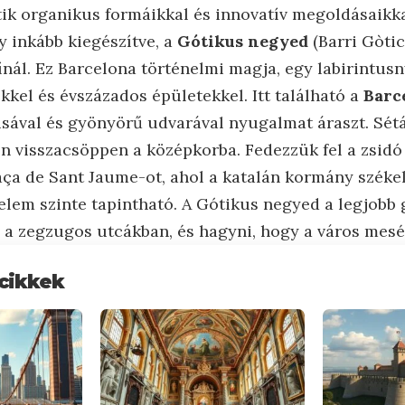
tik organikus formáikkal és innovatív megoldásaikka
y inkább kiegészítve, a
Gótikus negyed
(Barri Gòti
ínál. Ez Barcelona történelmi magja, egy labirintus
rekkel és évszázados épületekkel. Itt található a
Barc
usával és gyönyörű udvarával nyugalmat áraszt. Sét
 visszacsöppen a középkorba. Fedezzük fel a zsidó 
aça de Sant Jaume-ot, ahol a katalán kormány székel,
énelem szinte tapintható. A Gótikus negyed a legjobb
e a zegzugos utcákban, és hagyni, hogy a város mesé
cikkek