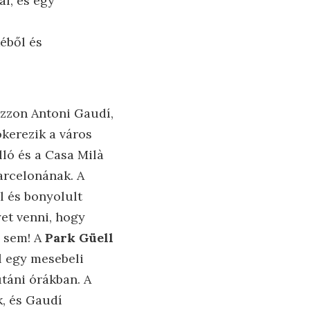
al, és egy
éből és
ozzon Antoni Gaudí,
kerezik a város
lló és a Casa Milà
arcelonának. A
l és bonyolult
yet venni, hogy
l sem! A
Park Güell
l egy mesebeli
lutáni órákban. A
, és Gaudí