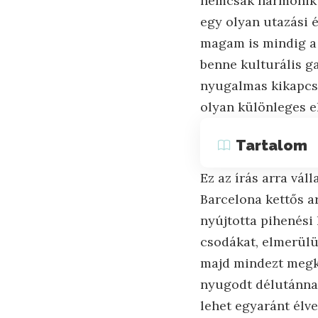
nemcsak harmonikus
egy olyan utazási é
magam is mindig a 
benne kulturális g
nyugalmas kikapcso
olyan különleges el
Tartalom
Ez az írás arra vá
Barcelona kettős ar
nyújtotta pihenési
csodákat, elmerülü
majd mindezt megko
nyugodt délutánna
lehet egyaránt élve