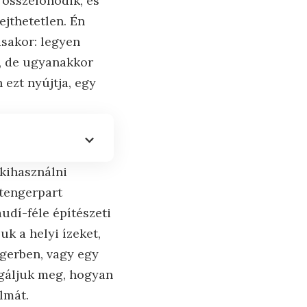
összefonódik, és
ejthetetlen. Én
ásakor: legyen
a, de ugyanakkor
ezt nyújtja, egy
 kihasználni
 tengerpart
dí-féle építészeti
k a helyi ízeket,
gerben, vagy egy
gáljuk meg, hogyan
lmát.