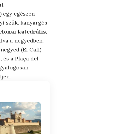
l.
c) egy egészen
nyi szűk, kanyargós
elonai katedrális
,
álva a negyedben,
negyed (El Call)
 és a Plaça del
 gyalogosan
ljen.