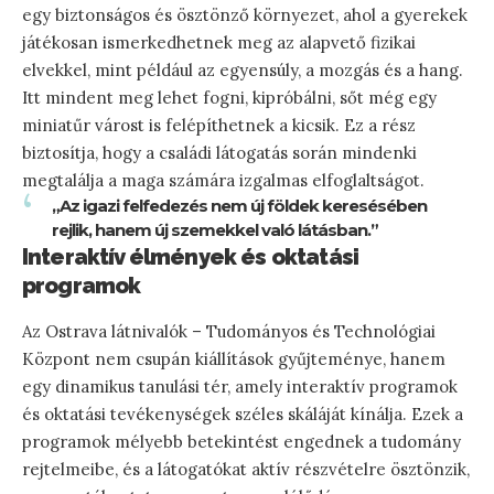
egy biztonságos és ösztönző környezet, ahol a gyerekek
játékosan ismerkedhetnek meg az alapvető fizikai
elvekkel, mint például az egyensúly, a mozgás és a hang.
Itt mindent meg lehet fogni, kipróbálni, sőt még egy
miniatűr várost is felépíthetnek a kicsik. Ez a rész
biztosítja, hogy a családi látogatás során mindenki
megtalálja a maga számára izgalmas elfoglaltságot.
„Az igazi felfedezés nem új földek keresésében
rejlik, hanem új szemekkel való látásban.”
Interaktív élmények és oktatási
programok
Az Ostrava látnivalók – Tudományos és Technológiai
Központ nem csupán kiállítások gyűjteménye, hanem
egy dinamikus tanulási tér, amely interaktív programok
és oktatási tevékenységek széles skáláját kínálja. Ezek a
programok mélyebb betekintést engednek a tudomány
rejtelmeibe, és a látogatókat aktív részvételre ösztönzik,