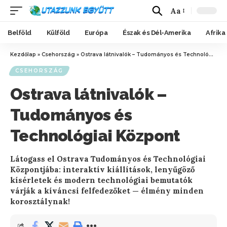
Aa
Belföld
Külföld
Európa
Észak és Dél-Amerika
Afrika
Kezdőlap
»
Csehország
»
Ostrava látnivalók – Tudományos és Technológiai Központ
CSEHORSZÁG
Ostrava látnivalók –
Tudományos és
Technológiai Központ
Látogass el Ostrava Tudományos és Technológiai
Központjába: interaktív kiállítások, lenyűgöző
kísérletek és modern technológiai bemutatók
várják a kíváncsi felfedezőket — élmény minden
korosztálynak!