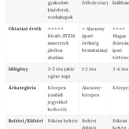
gyakorlati
felfedezése)
kiállítás
kísérletek,
workshopok
Oktatási érték
⭐⭐⭐⭐⭐
⭐ Alacsony
⭐⭐⭐⭐
Kiváló, STEM
(ipari
Magas
ismeretek
örökség
(bányás
játékos
bemutatása)
ipari
átadása
történe
Időigény
3-5 óra (akár
1-2 óra
3-4 óra
egész nap)
Árkategória
Közepes
Alacsony-
Közepe
(családi
közepes
jegyekkel
kedvező)
Beltéri/Kültéri
Főként beltéri
Beltéri
Főként
(kilátó)
beltéri,