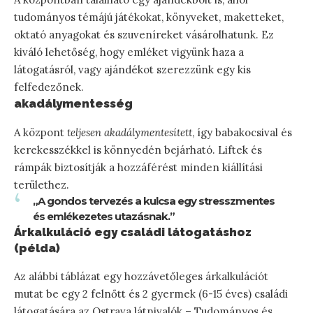
tudományos témájú játékokat, könyveket, maketteket,
oktató anyagokat és szuveníreket vásárolhatunk. Ez
kiváló lehetőség, hogy emléket vigyünk haza a
látogatásról, vagy ajándékot szerezzünk egy kis
felfedezőnek.
akadálymentesség
A központ
teljesen akadálymentesített
, így babakocsival és
kerekesszékkel is könnyedén bejárható. Liftek és
rámpák biztosítják a hozzáférést minden kiállítási
területhez.
„A gondos tervezés a kulcsa egy stresszmentes
és emlékezetes utazásnak.”
Árkalkuláció egy családi látogatáshoz
(példa)
Az alábbi táblázat egy hozzávetőleges árkalkulációt
mutat be egy 2 felnőtt és 2 gyermek (6-15 éves) családi
látogatására az Ostrava látnivalók – Tudományos és