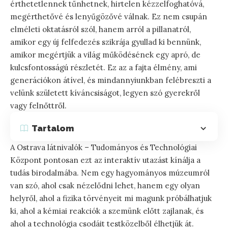
érthetetlennek tűnhetnek, hirtelen kézzelfoghatóvá,
megérthetővé és lenyűgözővé válnak. Ez nem csupán
elméleti oktatásról szól, hanem arról a pillanatról,
amikor egy új felfedezés szikrája gyullad ki bennünk,
amikor megértjük a világ működésének egy apró, de
kulcsfontosságú részletét. Ez az a fajta élmény, ami
generációkon átível, és mindannyiunkban felébreszti a
velünk született kíváncsiságot, legyen szó gyerekről
vagy felnőttről.
Tartalom
A Ostrava látnivalók – Tudományos és Technológiai
Központ pontosan ezt az interaktív utazást kínálja a
tudás birodalmába. Nem egy hagyományos múzeumról
van szó, ahol csak nézelődni lehet, hanem egy olyan
helyről, ahol a fizika törvényeit mi magunk próbálhatjuk
ki, ahol a kémiai reakciók a szemünk előtt zajlanak, és
ahol a technológia csodáit testközelből élhetjük át.