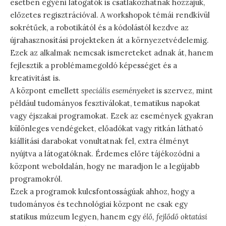
esetben egyéni látogatók is csatlakozhatnak hozzájuk,
előzetes regisztrációval. A workshopok témái rendkívül
sokrétűek, a robotikától és a kódolástól kezdve az
újrahasznosítási projekteken át a környezetvédelemig.
Ezek az alkalmak nemcsak ismereteket adnak át, hanem
fejlesztik a problémamegoldó képességet és a
kreativitást is.
A központ emellett
speciális eseményeket
is szervez, mint
például tudományos fesztiválokat, tematikus napokat
vagy éjszakai programokat. Ezek az események gyakran
különleges vendégeket, előadókat vagy ritkán látható
kiállítási darabokat vonultatnak fel, extra élményt
nyújtva a látogatóknak. Érdemes előre tájékozódni a
központ weboldalán, hogy ne maradjon le a legújabb
programokról.
Ezek a programok kulcsfontosságúak ahhoz, hogy a
tudományos és technológiai központ ne csak egy
statikus múzeum legyen, hanem egy
élő, fejlődő oktatási