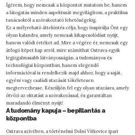
Ígérem, hogy nemcsak a központot mutatom be, hanem
a látogatás minden aspektusát megvilágítom, a praktikus
tanácsoktól a szórakoztató lehetőségekig.
Ez a mélyreható áttekintés célja, hogy inspirálja Önt egy
olyan kalandra, amely nemcsak kikapcsolódást nyújt,
hanem valódi értéket ad. Mire a végére ér, nemcsak egy
átfogó képet kap arról, mire számíthat Ostrava egyik
legizgalmasabb látványosságán, a tudományos és
technológiai központban, hanem elegendő
információval is rendelkezik majd ahhoz, hogy a saját,
egyéni vagy családi utazását tökéletesen
megtervezhesse. Készüljön fel egy olyan utazásra, amely
ötvözi az oktatást a szórakozással, és garantáltan
maradandó élményt nyújt!
A tudomány kapuja – bepillantás a
központba
Ostrava szívében, a történelmi Dolní Vítkovice ipari