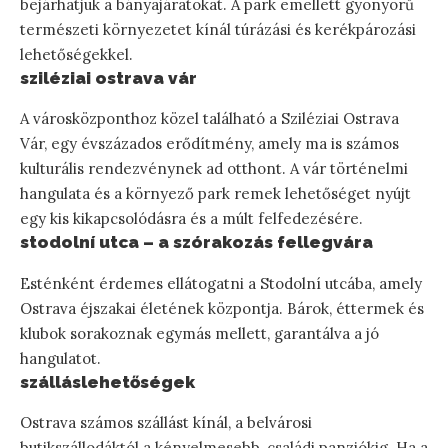
bejárhatjuk a bányajáratokat. A park emellett gyönyörű
természeti környezetet kínál túrázási és kerékpározási
lehetőségekkel.
sziléziai ostrava vár
A városközponthoz közel található a Sziléziai Ostrava
Vár, egy évszázados erődítmény, amely ma is számos
kulturális rendezvénynek ad otthont. A vár történelmi
hangulata és a környező park remek lehetőséget nyújt
egy kis kikapcsolódásra és a múlt felfedezésére.
stodolní utca – a szórakozás fellegvára
Esténként érdemes ellátogatni a Stodolní utcába, amely
Ostrava éjszakai életének központja. Bárok, éttermek és
klubok sorakoznak egymás mellett, garantálva a jó
hangulatot.
szálláslehetőségek
Ostrava számos szállást kínál, a belvárosi
butikszállodáktól a kényelmesebb, családi panziókig. Ha a