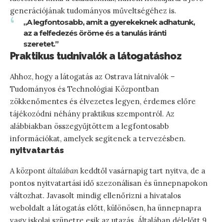
generációjának tudományos műveltségéhez is.
„A legfontosabb, amit a gyerekeknek adhatunk,
az a felfedezés öröme és a tanulás iránti
szeretet.”
Praktikus tudnivalók a látogatáshoz
Ahhoz, hogy a látogatás az Ostrava látnivalók –
Tudományos és Technológiai Központban
zökkenőmentes és élvezetes legyen, érdemes előre
tájékozódni néhány praktikus szempontról. Az
alábbiakban összegyűjtöttem a legfontosabb
információkat, amelyek segítenek a tervezésben.
nyitvatartás
A központ
általában
keddtől vasárnapig tart nyitva, de a
pontos nyitvatartási idő szezonálisan és ünnepnapokon
változhat. Javasolt mindig ellenőrizni a hivatalos
weboldalt a látogatás előtt, különösen, ha ünnepnapra
vagy iskolai szünetre esik az utazás. Általában délelőtt 9