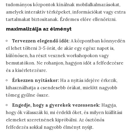
tudományos központok kínálnak mobilalkalmazásokat,
amelyek interaktív térképeket, információkat vagy extra
tartalmakat biztosítanak. Érdemes előre ellenőrizni.
maximalizálja az élményt
Tervezzen elegendő időt:
A központban könnyedén
el lehet tölteni 3-5 órát, de akár egy egész napot is,
különösen, ha részt vesznek workshopokon vagy
bemutatókon. Ne rohanjon, hagyjon időt a felfedezésre
és a kísérletezésre.
Érkezzen nyitáskor:
Ha a nyitás idejére érkezik,
kihasználhatja a csendesebb órákat, mielőtt nagyobb
tömeg gyűlne össze.
Engedje, hogy a gyerekek vezessenek:
Hagyja,
hogy ők válasszák ki, mi érdekli őket, és milyen kiállítási
elemeket szeretnének kipróbálni. Az ösztönös
felfedezés sokkal nagyobb élményt nyújt.