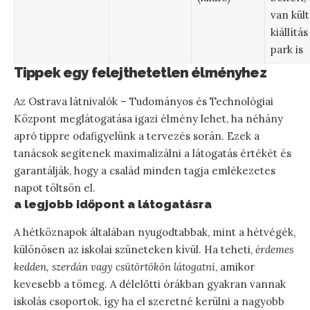
van kült
kiállítás
park is
Tippek egy felejthetetlen élményhez
Az Ostrava látnivalók – Tudományos és Technológiai
Központ meglátogatása igazi élmény lehet, ha néhány
apró tippre odafigyelünk a tervezés során. Ezek a
tanácsok segítenek maximalizálni a látogatás értékét és
garantálják, hogy a család minden tagja emlékezetes
napot töltsön el.
a legjobb időpont a látogatásra
A hétköznapok általában nyugodtabbak, mint a hétvégék,
különösen az iskolai szüneteken kívül. Ha teheti,
érdemes
kedden, szerdán vagy csütörtökön látogatni
, amikor
kevesebb a tömeg. A délelőtti órákban gyakran vannak
iskolás csoportok, így ha el szeretné kerülni a nagyobb