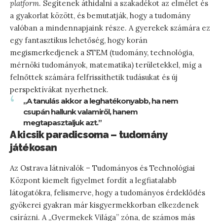
platform
. Segítenek áthidalni a szakadékot az elmélet és
a gyakorlat között, és bemutatják, hogy a tudomány
valóban a mindennapjaink része. A gyerekek számára ez
egy fantasztikus lehetőség, hogy korán
megismerkedjenek a STEM (tudomány, technológia,
mérnöki tudományok, matematika) területekkel, míg a
felnőttek számára felfrissíthetik tudásukat és új
perspektívákat nyerhetnek.
„A tanulás akkor a leghatékonyabb, ha nem
csupán hallunk valamiről, hanem
megtapasztaljuk azt.”
A kicsik paradicsoma – tudomány
játékosan
Az Ostrava látnivalók – Tudományos és Technológiai
Központ kiemelt figyelmet fordít a legfiatalabb
látogatókra, felismerve, hogy a tudományos érdeklődés
gyökerei gyakran már kisgyermekkorban elkezdenek
csírázni. A „Gyermekek Világa” zóna, de számos más