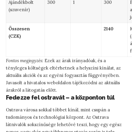
Ajándékbolt
300
1
300
(szuvenír)
j
Összesen
2140
(CZK)
(
Fontos megjegyzés:
Ezek az árak irányadóak, és a
tényleges költségek eltérhetnek a helyszíni kínálat, az
aktuális akciók és az egyéni fogyasztás függvényében.
Javasolt a hivatalos weboldalon tájékozódni az aktuális
árakról a látogatás előtt.
Fedezze fel ostravát – a központon túl
Ostrava városa sokkal többet kínál, mint csupán a
tudományos és technológiai központ. Az Ostrava
látnivalók sokszínűsége lehetővé teszi, hogy egy egész
napos, vagy akár egy többnapos utazás során is tele