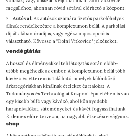
vonalak) vagy busszal is eljuthatunk a Dolní Vítkovice
megállóhoz, ahonnan rövid sétával elérhető a központ.
Autóval:
Az autósok számára fizetős parkolóhelyek
állnak rendelkezésre a komplexumon belül. A parkolási
díj általában óradíjas, vagy egész napos opció is
választható. Kövesse a "Dolní Vítkovice" jelzéseket.
vendéglátás
A hosszú és élményekkel teli látogatás során előbb-
utóbb megéhezik az ember. A komplexumon belül több
kávézó és étterem is található, amelyek különböző
árkategóriákban kínálnak ételeket és italokat. A
Tudományos és Technológiai Központ épületében is van
egy kisebb büfé vagy kávézó, ahol könnyedebb
harapnivalókat, süteményeket és kávét fogyaszthatunk.
Érdemes előre tervezni, ha nagyobb étkezésre vágyunk.
shop
A központban található egy ajándékbolt is, ahol