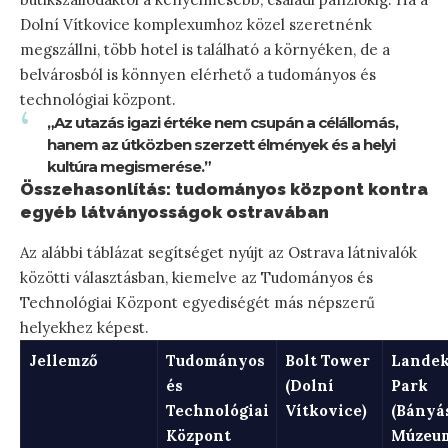
Dolní Vítkovice komplexumhoz közel szeretnénk
megszállni, több hotel is található a környéken, de a
belvárosból is könnyen elérhető a tudományos és
technológiai központ.
„Az utazás igazi értéke nem csupán a célállomás,
hanem az útközben szerzett élmények és a helyi
kultúra megismerése.”
Összehasonlítás: tudományos központ kontra
egyéb látványosságok ostravában
Az alábbi táblázat segítséget nyújt az Ostrava látnivalók
közötti választásban, kiemelve az Tudományos és
Technológiai Központ egyediségét más népszerű
helyekhez képest.
Jellemző
Tudományos
Bolt Tower
Lande
és
(Dolní
Park
Technológiai
Vítkovice)
(Bányá
Központ
Múzeu