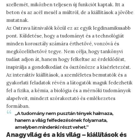
szellemét, miközben teljesen új funkciót kaptak. Itt a
beton és az acél mesél a múltról, de a kiállítások a jövőbe
mutatnak.
Az Ostrava látnivalók közül ez az egyik legdinamikusabb
pont. Küldetése, hogy a tudományt és a technológiát
minden korosztály számára érthetővé, vonzóvá és
megközelíthetővé tegye. Nem célja, hogy tankönyvi
tudást adjon át, hanem hogy felkeltse az érdeklődést,
inspirálja a gondolkodást és ösztönözze a kísérletezést.
Az interaktív kiállítások, a szemléletes bemutatók és a
gyakorlati feladatok révén a látogatók maguk fedezhetik
fel a fizika, a kémia, a biológia és a mérnöki tudományok
alapelveit, mindezt szórakoztató és emlékezetes
formában.
„A tudomány nem pusztán tények halmaza,
hanem a világ felfedezésének folyamata,
amelyben mindenki részt vehet.”
A nagy világ és a kis világ – kiállítások és