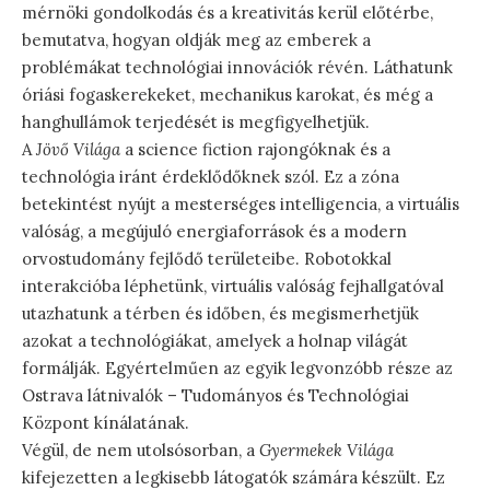
mérnöki gondolkodás és a kreativitás kerül előtérbe,
bemutatva, hogyan oldják meg az emberek a
problémákat technológiai innovációk révén. Láthatunk
óriási fogaskerekeket, mechanikus karokat, és még a
hanghullámok terjedését is megfigyelhetjük.
A
Jövő Világa
a science fiction rajongóknak és a
technológia iránt érdeklődőknek szól. Ez a zóna
betekintést nyújt a mesterséges intelligencia, a virtuális
valóság, a megújuló energiaforrások és a modern
orvostudomány fejlődő területeibe. Robotokkal
interakcióba léphetünk, virtuális valóság fejhallgatóval
utazhatunk a térben és időben, és megismerhetjük
azokat a technológiákat, amelyek a holnap világát
formálják. Egyértelműen az egyik legvonzóbb része az
Ostrava látnivalók – Tudományos és Technológiai
Központ kínálatának.
Végül, de nem utolsósorban, a
Gyermekek Világa
kifejezetten a legkisebb látogatók számára készült. Ez