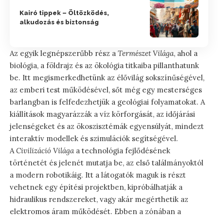
Kairó tippek – Öltözködés,
alkudozás és biztonság
Az egyik legnépszerűbb rész a
Természet Világa
, ahol a
biológia, a földrajz és az ökológia titkaiba pillanthatunk
be. Itt megismerkedhetünk az élővilág sokszínűségével,
az emberi test működésével, sőt még egy mesterséges
barlangban is felfedezhetjük a geológiai folyamatokat. A
kiállítások magyarázzák a víz körforgását, az időjárási
jelenségeket és az ökoszisztémák egyensúlyát, mindezt
interaktív modellek és szimulációk segítségével.
A
Civilizáció Világa
a technológia fejlődésének
történetét és jelenét mutatja be, az első találmányoktól
a modern robotikáig. Itt a látogatók maguk is részt
vehetnek egy építési projektben, kipróbálhatják a
hidraulikus rendszereket, vagy akár megérthetik az
elektromos áram működését. Ebben a zónában a