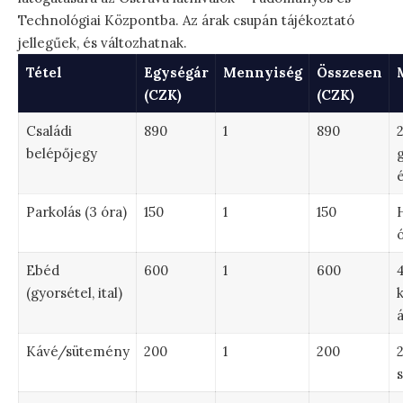
Technológiai Központba. Az árak csupán tájékoztató
jellegűek, és változhatnak.
Tétel
Egységár
Mennyiség
Összesen
(CZK)
(CZK)
Családi
890
1
890
2
belépőjegy
é
Parkolás (3 óra)
150
1
150
ó
Ebéd
600
1
600
4
(gyorsétel, ital)
á
Kávé/sütemény
200
1
200
2