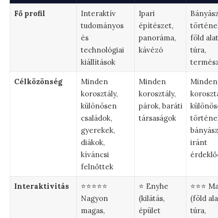
Fő profil
Interaktív
Ipari
Bányász
tudományos
építészet,
történe
és
panoráma,
föld alat
technológiai
kávézó
túra,
kiállítások
termés
Célközönség
Minden
Minden
Minden
korosztály,
korosztály,
korosztá
különösen
párok, baráti
különö
családok,
társaságok
történe
gyerekek,
bányász
diákok,
iránt
kíváncsi
érdeklő
felnőttek
Interaktivitás
⭐⭐⭐⭐⭐
⭐ Enyhe
⭐⭐⭐ Ma
Nagyon
(kilátás,
(föld ala
magas,
épület
túra,