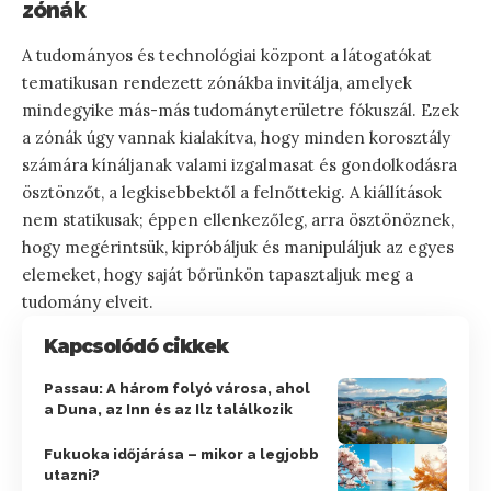
zónák
A tudományos és technológiai központ a látogatókat
tematikusan rendezett zónákba invitálja, amelyek
mindegyike más-más tudományterületre fókuszál. Ezek
a zónák úgy vannak kialakítva, hogy minden korosztály
számára kínáljanak valami izgalmasat és gondolkodásra
ösztönzőt, a legkisebbektől a felnőttekig. A kiállítások
nem statikusak; éppen ellenkezőleg, arra ösztönöznek,
hogy megérintsük, kipróbáljuk és manipuláljuk az egyes
elemeket, hogy saját bőrünkön tapasztaljuk meg a
tudomány elveit.
Kapcsolódó cikkek
Passau: A három folyó városa, ahol
a Duna, az Inn és az Ilz találkozik
Fukuoka időjárása – mikor a legjobb
utazni?