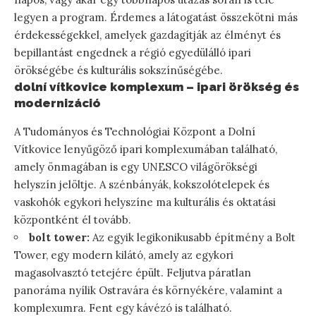
legyen a program. Érdemes a látogatást összekötni más
érdekességekkel, amelyek gazdagítják az élményt és
bepillantást engednek a régió egyedülálló ipari
örökségébe és kulturális sokszínűségébe.
dolní vítkovice komplexum – ipari örökség és
modernizáció
A Tudományos és Technológiai Központ a Dolní
Vítkovice lenyűgöző ipari komplexumában található,
amely önmagában is egy UNESCO világörökségi
helyszín jelöltje. A szénbányák, kokszolótelepek és
vaskohók egykori helyszíne ma kulturális és oktatási
központként él tovább.
bolt tower:
Az egyik legikonikusabb építmény a Bolt
Tower, egy modern kilátó, amely az egykori
magasolvasztó tetejére épült. Feljutva páratlan
panoráma nyílik Ostravára és környékére, valamint a
komplexumra. Fent egy kávézó is található.