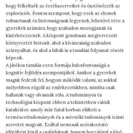
hogy felkeltsék az érzékszerveiket és ösztönözzék az
explorációt. Fontos szempont, hogy ezek az elemek
robusztusak és biztonságosak legyenek, lehetővé téve a
gyerekek számára, hogy szabadon mozogjanak és
kísérletezzenek. A központ gondosan megtervezett
környezetet biztosít, ahol a kíváncsiság szabadon
szárnyalhat, és ahol a hibák is a tanulási folyamat részét
képezik.
A játékos tanulás ezen formája kulcsfontosságú a
kognitív fejlődés szempontjából. Amikor a gyerekek
maguk fedezik fel, hogyan működik valami, az sokkal
mélyebben rögzül az emlékezetükben, mintha csak
hallanák vagy olvasnák róla. A tudományos és
technológiai központ ebben a tekintetben valódi
katalizátor, amely már fiatal korban elülteti a
természettudományok és a mérnöki tudományok iránti
szeretet magvait. Ezáltal nemcsak szórakoztató
időtöltést kínál a családoknak, hanem hozzájárul a jövő