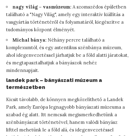
nagy világ – vasmúzeum:
A szomszédos épületben
található a "Nagy Világ", amely egy interaktív kiállítás a
vasgyártás történetéről és folyamatáról, kiegészítve a
tudományos központ élményét.
Michal bánya:
Néhány percre található a
komplexumtól, és egy autentikus szénbánya múzeum,
ahol idegenvezetéssel járhatjuk be a föld alatti járatokat,
és megtapasztalhatjuk a bányászok nehéz
mindennapjait.
landek park – bányászati múzeum a
természetben
Kicsit távolabb, de könnyen megközelíthető a Landek
Park, amely Európa legnagyobb bányászati múzeuma a
szabad ég alatt. Itt nemcsak megismerkedhetünk a
szénbányászat történetével, hanem valódi bányász
lifttel mehetünk le a föld alá, és idegenvezetéssel