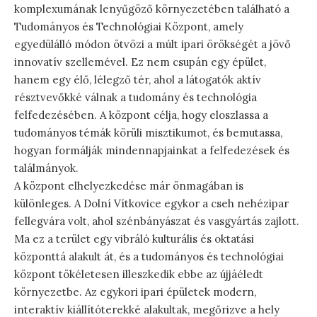
komplexumának lenyűgöző környezetében található a
Tudományos és Technológiai Központ, amely
egyedülálló módon ötvözi a múlt ipari örökségét a jövő
innovatív szellemével. Ez nem csupán egy épület,
hanem egy élő, lélegző tér, ahol a látogatók aktív
résztvevőkké válnak a tudomány és technológia
felfedezésében. A központ célja, hogy eloszlassa a
tudományos témák körüli misztikumot, és bemutassa,
hogyan formálják mindennapjainkat a felfedezések és
találmányok.
A központ elhelyezkedése már önmagában is
különleges. A Dolní Vítkovice egykor a cseh nehézipar
fellegvára volt, ahol szénbányászat és vasgyártás zajlott.
Ma ez a terület egy vibráló kulturális és oktatási
központtá alakult át, és a tudományos és technológiai
központ tökéletesen illeszkedik ebbe az újjáéledt
környezetbe. Az egykori ipari épületek modern,
interaktív kiállítóterekké alakultak, megőrizve a hely