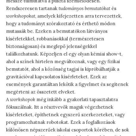
messze túlmutatva a puszta szemlélődésen.
Rendszeresen tartanak
tudományos bemutatókat
és
workshopokat
, amelyek kifejezetten arra tervezettek,
hogy a tudományt szórakoztató és érthető módon
mutassák be. Ezeken a bemutatókon látványos
kísérletekkel, robbanásokkal (természetesen
biztonságosan) és meglepő jelenségekkel
találkozhatunk. Képzeljen el egy olyan kémiai show-t,
ahol a színek hirtelen megváltoznak, vagy egy fizikai
bemutatót, ahol a közönség tagjai is kipróbálhatják a
gravitációval kapcsolatos kísérleteket. Ezek az
események garantáltan lekötik a figyelmet és segítenek
megérteni az összetett elveket.
A
workshopok
még inkább a gyakorlati tapasztalatra
fókuszálnak. Itt a résztvevők maguk végezhetnek
kísérleteket, építhetnek egyszerű szerkezeteket, vagy
programozhatnak robotokat. Ezek a foglalkozások
különösen népszerűek iskolai csoportok körében, de sok