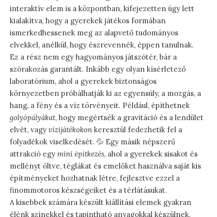
interaktív elem is a központban, kifejezetten úgy lett
kialakítva, hogy a gyerekek játékos formában
ismerkedhessenek meg az alapvető tudományos
elvekkel, anélkül, hogy észrevennék, éppen tanulnak.
Ez a rész nem egy hagyományos játszótér, bár a
szórakozás garantált. Inkább egy olyan kísérletező
laboratórium, ahol a gyerekek biztonságos
környezetben próbálhatják ki az egyensúly, a mozgás, a
hang, a fény és a víz törvényeit. Például, építhetnek
golyópályákat
, hogy megértsék a gravitáció és a lendület
elvét, vagy
vízijátékokon
keresztül fedezhetik fel a
folyadékok viselkedését. 💦 Egy másik népszerű
attrakció egy
mini építkezés
, ahol a gyerekek sisakot és
mellényt öltve, téglákat és emelőket használva saját kis
építményeket hozhatnak létre, fejlesztve ezzel a
finommotoros készségeiket és a térlátásukat.
A kisebbek számára készült kiállítási elemek gyakran
élénk színekkel és tapintható anyagokkal készülnek,