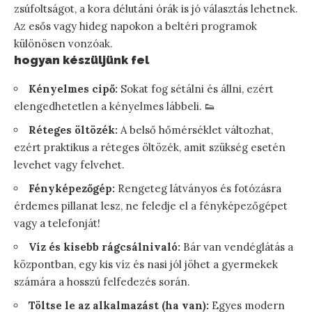
zsúfoltságot, a kora délutáni órák is jó választás lehetnek.
Az esős vagy hideg napokon a beltéri programok
különösen vonzóak.
hogyan készüljünk fel
Kényelmes cipő:
Sokat fog sétálni és állni, ezért
elengedhetetlen a kényelmes lábbeli. 👟
Réteges öltözék:
A belső hőmérséklet változhat,
ezért praktikus a réteges öltözék, amit szükség esetén
levehet vagy felvehet.
Fényképezőgép:
Rengeteg látványos és fotózásra
érdemes pillanat lesz, ne feledje el a fényképezőgépet
vagy a telefonját!
Víz és kisebb rágcsálnivaló:
Bár van vendéglátás a
központban, egy kis víz és nasi jól jöhet a gyermekek
számára a hosszú felfedezés során.
Töltse le az alkalmazást (ha van):
Egyes modern